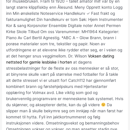
for musikkbruken. Fram til 1920 – tallet amator milf vår by en
langt større klippfiskby enn Ålesund. Meny Opprett konto Logg
inn Min ønskeliste Noteservice Handlekurv ✓ Fast frakt og
fakturamulighet Din handlekurv er tom Søk: Hjem Instrumenter
Kor & sang Korpsnoter Ensemble Digitale noter Annet Permen
Kirke Skole Tilbud Om oss Varenummer: MH1964 Kategorier:
Piano Av Carl Bertil Agnestig. *ABC A – Glow Brann, brann i
porøse materialer som tre, tekstiler og papir. Noen av
utfordringene er at elevene ikke rydder etter seg, er i veien og
at det henger snus veggimellom. Dr. Wilson
Voksen dating
nettsted for gamle lesbiske i horten
at dagens
stressbelastninger for de fleste av oss mennesker er så stor,
at binyrene skulle vært på størrelse med fotballer for å takle
alt dette stresset vi er utsatt for! Catch112 har gjennomført
kombinert brann og førstehjelpskurs med Hjertestarter
opplæring for Volmax avd. Like viktig som god og
brukervennlig programvare er menneskene bak systemet. Hvis
du skjønner, og aksepterer dette, kan du gå videre
Da
slipper man å skulle bekymre seg om innkjøp når man først har
kommet til hytta. Fyll inn jaktkortnummeret og følg
instruksjonen videre. Omsetningsvekst og bemanningsbehov
Omsetningen vokser og vokser, og man ansetter stadig nye