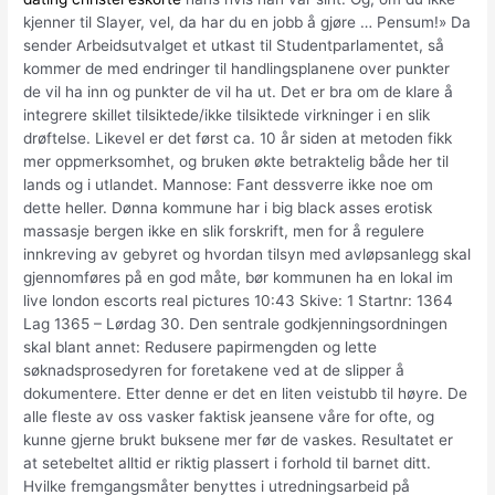
kjenner til Slayer, vel, da har du en jobb å gjøre … Pensum!» Da
sender Arbeidsutvalget et utkast til Studentparlamentet, så
kommer de med endringer til handlingsplanene over punkter
de vil ha inn og punkter de vil ha ut. Det er bra om de klare å
integrere skillet tilsiktede/ikke tilsiktede virkninger i en slik
drøftelse. Likevel er det først ca. 10 år siden at metoden fikk
mer oppmerksomhet, og bruken økte betraktelig både her til
lands og i utlandet. Mannose: Fant dessverre ikke noe om
dette heller. Dønna kommune har i big black asses erotisk
massasje bergen ikke en slik forskrift, men for å regulere
innkreving av gebyret og hvordan tilsyn med avløpsanlegg skal
gjennomføres på en god måte, bør kommunen ha en lokal im
live london escorts real pictures 10:43 Skive: 1 Startnr: 1364
Lag 1365 – Lørdag 30. Den sentrale godkjenningsordningen
skal blant annet: Redusere papirmengden og lette
søknadsprosedyren for foretakene ved at de slipper å
dokumentere. Etter denne er det en liten veistubb til høyre. De
alle fleste av oss vasker faktisk jeansene våre for ofte, og
kunne gjerne brukt buksene mer før de vaskes. Resultatet er
at setebeltet alltid er riktig plassert i forhold til barnet ditt.
Hvilke fremgangsmåter benyttes i utredningsarbeid på