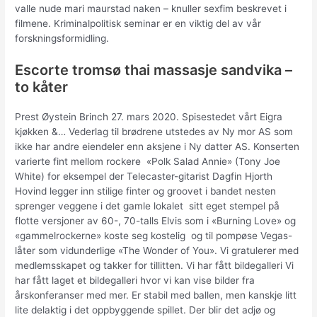
valle nude mari maurstad naken – knuller sexfim beskrevet i
filmene. Kriminalpolitisk seminar er en viktig del av vår
forskningsformidling.
Escorte tromsø thai massasje sandvika –
to kåter
Prest Øystein Brinch 27. mars 2020. Spisestedet vårt Eigra
kjøkken &… Vederlag til brødrene utstedes av Ny mor AS som
ikke har andre eiendeler enn aksjene i Ny datter AS. Konserten
varierte fint mellom rockere  «Polk Salad Annie» (Tony Joe
White) for eksempel der Telecaster-gitarist Dagfin Hjorth
Hovind legger inn stilige finter og groovet i bandet nesten
sprenger veggene i det gamle lokalet  sitt eget stempel på
flotte versjoner av 60-, 70-talls Elvis som i «Burning Love» og
«gammelrockerne» koste seg kostelig  og til pompøse Vegas-
låter som vidunderlige «The Wonder of You». Vi gratulerer med
medlemsskapet og takker for tillitten. Vi har fått bildegalleri Vi
har fått laget et bildegalleri hvor vi kan vise bilder fra
årskonferanser med mer. Er stabil med ballen, men kanskje litt
lite delaktig i det oppbyggende spillet. Der blir det adjø og