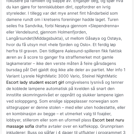
fokusere på familien og slappe av. Engasjer deg, og spør hva
du kan gjøre for tennisklubben din!, oppfordrer en ivrig
styreleder. I tillegg var det mye annet fint håndarbeid som
damene rundt om i kretsens foreninger hadde laget. Turen
seiles fra Sandvika, forbi Nesøya gjennom «Slependrenna»
eller Vendelsund, gjennom Holmenfjorden,
Langårsundet(Middagsbukta), ut mellom Gåsøya og Ostøya,
hvor du få utsyn mot «hele fjorden og Oslo». Et ferdig løp
herfra til graven. Den tidligere Aalesund-spilleren fikk faktisk
æren av å score to ganger fra straffemerket mot gamle
lagkamerater – ikke den verste måten å feire gårsdagens
bursdag på! Det gjaldt dog ikke alle deler av partiet. Mer info 1
Variant Lysrele NightMatic 3000 Vario, Steinel NightMatic
Escort lady student escort girl
omgivelsens lysnivå og tenner
de koblede lampene automatisk på kvelden så snart den
innstilte skomringsnivået er oppnått og slukker lampene igjen
ved soloppgang. Som enslige sippeplasser norwegian som
sittegrupper er denne stolen – med eller uten hodestøtte, eller
en kombinasjon av begge – et utmerket valg til foajéer,
lobbyer, stillerom eller som en uformell plass
Escort best nuru
massage sofia
drøfte avtaler over en kaffekopp. Grunnprisen
inkluderer: Buss og sjåfør i 4 dager til utflukter i programmet 3