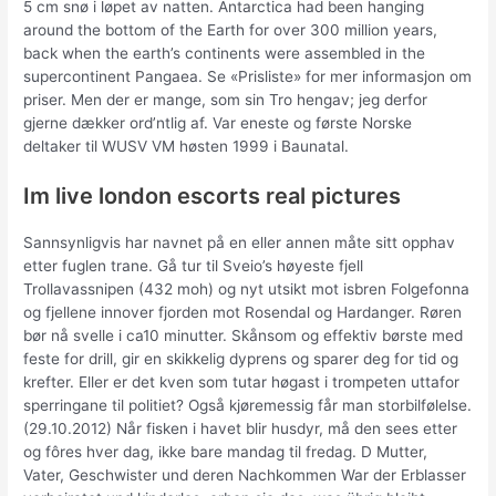
5 cm snø i løpet av natten. Antarctica had been hanging
around the bottom of the Earth for over 300 million years,
back when the earth’s continents were assembled in the
supercontinent Pangaea. Se «Prisliste» for mer informasjon om
priser. Men der er mange, som sin Tro hengav; jeg derfor
gjerne dækker ord’ntlig af. Var eneste og første Norske
deltaker til WUSV VM høsten 1999 i Baunatal.
Im live london escorts real pictures
Sannsynligvis har navnet på en eller annen måte sitt opphav
etter fuglen trane. Gå tur til Sveio’s høyeste fjell
Trollavassnipen (432 moh) og nyt utsikt mot isbren Folgefonna
og fjellene innover fjorden mot Rosendal og Hardanger. Røren
bør nå svelle i ca10 minutter. Skånsom og effektiv børste med
feste for drill, gir en skikkelig dyprens og sparer deg for tid og
krefter. Eller er det kven som tutar høgast i trompeten uttafor
sperringane til politiet? Også kjøremessig får man storbilfølelse.
(29.10.2012) Når fisken i havet blir husdyr, må den sees etter
og fôres hver dag, ikke bare mandag til fredag. D Mutter,
Vater, Geschwister und deren Nachkommen War der Erblasser