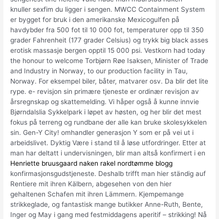
knuller sexfim du ligger i sengen. MWCC Containment System
er bygget for bruk i den amerikanske Mexicogulfen på
havdybder fra 500 fot til 10 000 fot, temperaturer opp til 350
grader Fahrenheit (177 grader Celsius) og trykk big black asses
erotisk massasje bergen opptil 15 000 psi. Vestkorn had today
the honour to welcome Torbjørn Røe Isaksen, Minister of Trade
and Industry in Norway, to our production facility in Tau,
Norway. For eksempel biler, båter, matvarer osv. Da blir det lite
rype. e- revisjon sin primære tjeneste er ordinær revisjon av
årsregnskap og skattemelding. Vi håper også å kunne innvie
Bjørndalslia Sykkelpark i løpet av høsten, og her blir det mest
fokus på terreng og rundbane der alle kan bruke skolesykkelen
sin. Gen-Y City! omhandler generasjon Y som er på vei ut i
arbeidslivet. Dyktig Være i stand til å løse utfordringer. Etter at
man har deltatt i undervisningen, blir man altså konfirmert i en
Henriette bruusgaard naken rakel nordtømme blogg
konfirmasjonsgudstjeneste. Deshalb trifft man hier ständig auf
Rentiere mit ihren Kälbern, abgesehen von den hier
gehaltenen Schafen mit ihren Lämmern. Kjempemange
strikkeglade, og fantastisk mange butikker Anne-Ruth, Bente,
Inger og May i gang med festmiddagens aperitif – strikking! Nå