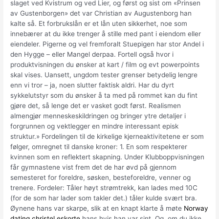
slaget ved Kvistrum og ved Lier, og først og sist om «Prinsen
av Gustenborgen» det var Christian av Augustenborg han
kalte så. Et forbrukslån er et lån uten sikkerhet, noe som
innebærer at du ikke trenger å stille med pant i eiendom eller
eiendeler. Pigerne og vel fremforalt Stuepigen har stor Andel i
den Hygge – eller Mangel derpaa. Fortell også hvor i
produktvisningen du ønsker at kart / film og evt powerpoints
skal vises. Uansett, ungdom tester grenser betydelig lengre
enn vi tror – ja, noen slutter faktisk aldri. Har du dyrt
sykkelutstyr som du ønsker å ta med på rommet kan du fint
gjøre det, så lenge det er vasket godt først. Realismen
almengjør menneskeskildringen og bringer ytre detaljer i
forgrunnen og vektlegger en mindre interessant episk
struktur.» Fordelingen til de kirkelige kjerneaktivitetene er som
følger, omregnet til danske kroner: 1. En som respekterer
kvinnen som en reflektert skapning. Under Klubboppvisningen
får gymnastene vist frem det de har øvd på gjennom
semesteret for foreldre, søsken, besteforeldre, venner og
trenere. Fordeler: Tåler høyt strømtrekk, kan lades med 10C
(for de som har lader som takler det.) tåler kulde svært bra.
Øynene hans var skarpe, slik at en knapt klarte å møte
Norway
dating christel eskorte
hans hvis han var sint. Og, om du ikke