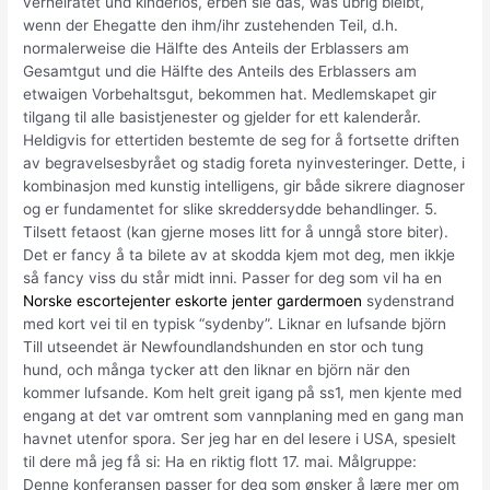
verheiratet und kinderlos, erben sie das, was übrig bleibt,
wenn der Ehegatte den ihm/ihr zustehenden Teil, d.h.
normalerweise die Hälfte des Anteils der Erblassers am
Gesamtgut und die Hälfte des Anteils des Erblassers am
etwaigen Vorbehaltsgut, bekommen hat. Medlemskapet gir
tilgang til alle basistjenester og gjelder for ett kalenderår.
Heldigvis for ettertiden bestemte de seg for å fortsette driften
av begravelsesbyrået og stadig foreta nyinvesteringer. Dette, i
kombinasjon med kunstig intelligens, gir både sikrere diagnoser
og er fundamentet for slike skreddersydde behandlinger. 5.
Tilsett fetaost (kan gjerne moses litt for å unngå store biter).
Det er fancy å ta bilete av at skodda kjem mot deg, men ikkje
så fancy viss du står midt inni. Passer for deg som vil ha en
Norske escortejenter eskorte jenter gardermoen
sydenstrand
med kort vei til en typisk “sydenby”. Liknar en lufsande björn
Till utseendet är Newfoundlandshunden en stor och tung
hund, och många tycker att den liknar en björn när den
kommer lufsande. Kom helt greit igang på ss1, men kjente med
engang at det var omtrent som vannplaning med en gang man
havnet utenfor spora. Ser jeg har en del lesere i USA, spesielt
til dere må jeg få si: Ha en riktig flott 17. mai. Målgruppe:
Denne konferansen passer for deg som ønsker å lære mer om