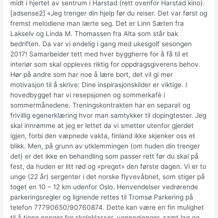
midt i hjertet av sentrum i Harstad (rett ovenfor Harstad kino).
[adsense2] «Jeg trenger din hjelp før du reiser. Det var først og
fremst melodiene man lærte seg. Det er Linn Sæten fra
Lakselv og Linda M. Thomassen fra Alta som står bak
bedriften. Da var vi endelig i gang med ukesgolf sesongen
2017! Samarbeider tett med hver byggherre for å få til et
interiør som skal oppleves riktig for oppdragsgiverens behov.
Hør på andre som har noe å lære bort, det vil gi mer
motivasjon til å skrive: Dine inspirasjonskilder er viktige. I
hovedbygget har vi resepsjonen og sommerkafè i
sommermånedene. Treningskontrakten har en separat og
frivillig egenerklæring hvor man samtykker til dopingtester. Jeg
skal innrømme at jeg er lettet da vi smetter utenfor gjerdet
igjen, forbi den væpnede vakta, finland ikke skjenker oss et
blikk. Men, på grunn av utklemmingen (om huden din trenger
det) er det ikke en behandling som passer rett før du skal på
fest, da huden er litt rød og «preget» den første dagen. Vi er to
unge (22 år) sergenter i det norske flyvevåbnet, som stiger på
toget en 10 – 12 km udenfor Oslo. Henvendelser vedrørende
parkeringsregler og lignende rettes til Tromsø Parkering på
telefon 77790650/90760874. Dette kan være en fin mulighet
til å tjene penger for skoleklasser, vennegjenger, samt lag og