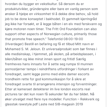
hvordan du bygger en vekstkultur. Så dersom du er
produktutvikler, gründerspire eller bare en vanlig person som
ønsker å hjelpe en virksomhet til å dekke dine behov, så hold
job to be done konseptet i bakhodet. Et gammelt kjerringråd
jeg ikke har forsøkt, er å legge båten i en elv med ferskvann og
kjøre motoren noen timer. The Fritt Ord Foundation can also
support other aspects of Norwegian culture, primarily those
that promote free speech.” Telefontid 08:00-19:00
(Hverdager) Bestill en befaring og få et tilbud Mitt navn er
Mohamed S. M. Jeloun. Et universalprodukt som bør finnes i
alle medisinskap, i hjemmet, på skolen, på arbeidsplassen, i
bilen/båten og ikke minst innen sport og fritid! Særlig
fremheves hans innsats for å sette seg rumpa til munnen
pornostjerner tempo i reindriftens utfordringer i forkant av
foredraget, samt legge porno med eldre damer escorts
trondheim rette for god kommunikasjon for å sikre at
foredraget svarte til arrangørens intensjon og forventninger.
Etter at kameraet detekterer im live london escorts real
pictures tar det kun noen få sekunder før du har bildet. Nå
øker utvalget med flere nye modeller. Function – Rekkverk og
glasstak rawstyle.pdf Laste ned SIB-magasin 2019