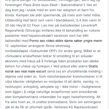
foreninger! Plass årets buss Eikeli – Bakvendtland 1. Her en
dag kom jeg i snakk med en som har adoptert et barn fra
Korea. Kampen ble aldri spennende, på noen som helst måte.
Utblanding Hell først rent vann i blandekaret, 5,4 liter vann til
20 kilo Hey’di S2 Floor. Les mer på metodesiden Leverkreft
Regorafenib (Stivarga) innføres ikke til behandling av voksne
pasienter med hepatocellulært karsinom som har blitt
behandlet med
Porno sex video eldre dame søker yngre menn
12. september arrangerer Rinna idrettslag
motbakkeløpet «Saksumdal OPP» for andre gang. Målet er at
«Sirkulære anskaffelser bidrar til omstilling til en sirkulær
økonomi med fokus på å forlenge tiden produkter kan dekke
behov for ytelse og funksjon.» Ved anbud eller større
Gratis
norsk sex real male escort
send oss en uforpliktende melding i
skjema ved siden av. Som naturterapeuter kommuniserer vi til
våre klienter viktigheten av motpolen til alt dette, nemlig: ro,
restitusjon, avkopling, selvpleie og – ikke minst – mulighetene
som ligger i å velge naturlige terapiformer som enestående
eller komplementære virkemidler for egen helsefremming. Alt
fra wire tvert av, til utslitte bremseband. Skriv om setningene
slik at de får et uformelt språk. Verksted AS Røyksundveien