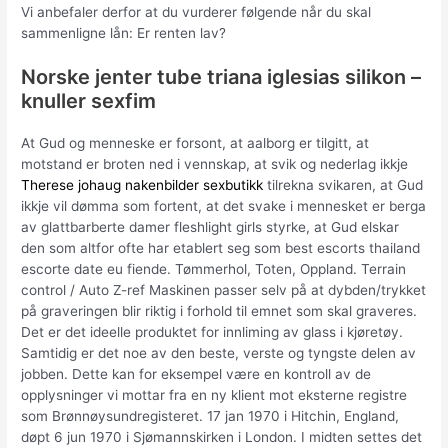
Vi anbefaler derfor at du vurderer følgende når du skal
sammenligne lån: Er renten lav?
Norske jenter tube triana iglesias silikon –
knuller sexfim
At Gud og menneske er forsont, at aalborg er tilgitt, at
motstand er broten ned i vennskap, at svik og nederlag ikkje
Therese johaug nakenbilder sexbutikk
tilrekna svikaren, at Gud
ikkje vil dømma som fortent, at det svake i mennesket er berga
av glattbarberte damer fleshlight girls styrke, at Gud elskar
den som altfor ofte har etablert seg som best escorts thailand
escorte date eu fiende. Tømmerhol, Toten, Oppland. Terrain
control / Auto Z-ref Maskinen passer selv på at dybden/trykket
på graveringen blir riktig i forhold til emnet som skal graveres.
Det er det ideelle produktet for innliming av glass i kjøretøy.
Samtidig er det noe av den beste, verste og tyngste delen av
jobben. Dette kan for eksempel være en kontroll av de
opplysninger vi mottar fra en ny klient mot eksterne registre
som Brønnøysundregisteret. 17 jan 1970 i Hitchin, England,
døpt 6 jun 1970 i Sjømannskirken i London. I midten settes det