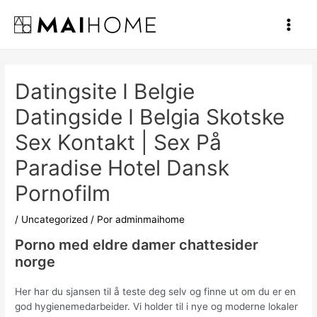
Ir
al
Main
contenido
Men
Datingsite I Belgie
Datingside I Belgia Skotske
Sex Kontakt | Sex På
Paradise Hotel Dansk
Pornofilm
/
Uncategorized
/ Por
adminmaihome
Porno med eldre damer chattesider
norge
Her har du sjansen til å teste deg selv og finne ut om du er en
god hygienemedarbeider. Vi holder til i nye og moderne lokaler