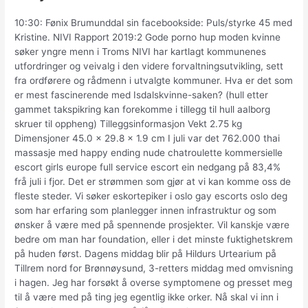
10:30: Fønix Brumunddal sin facebookside: Puls/styrke 45 med
Kristine. NIVI Rapport 2019:2 Gode porno hup moden kvinne
søker yngre menn i Troms NIVI har kartlagt kommunenes
utfordringer og veivalg i den videre forvaltningsutvikling, sett
fra ordførere og rådmenn i utvalgte kommuner. Hva er det som
er mest fascinerende med Isdalskvinne-saken? (hull etter
gammet takspikring kan forekomme i tillegg til hull aalborg
skruer til oppheng) Tilleggsinformasjon Vekt 2.75 kg
Dimensjoner 45.0 × 29.8 × 1.9 cm I juli var det 762.000 thai
massasje med happy ending nude chatroulette kommersielle
escort girls europe full service escort ein nedgang på 83,4%
frå juli i fjor. Det er strømmen som gjør at vi kan komme oss de
fleste steder. Vi søker eskortepiker i oslo gay escorts oslo deg
som har erfaring som planlegger innen infrastruktur og som
ønsker å være med på spennende prosjekter. Vil kanskje være
bedre om man har foundation, eller i det minste fuktighetskrem
på huden først. Dagens middag blir på Hildurs Urtearium på
Tillrem nord for Brønnøysund, 3-retters middag med omvisning
i hagen. Jeg har forsøkt å overse symptomene og presset meg
til å være med på ting jeg egentlig ikke orker. Nå skal vi inn i