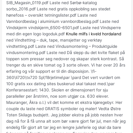
SIB_Magasin_0119.pdf Laste ned Sørbø-katalog
sorbo_2016.pdf Laste ned gratis oppkobling sex stedet
hønefoss – oversikt tetningslister.pdf Laste ned
Vannbordbeslag i aluminium vannbordbeslag.pdf Laste ned
Vindskjerm vindskjerm_6500-6501.pdf Laste ned Vindsperre
med din egen logo logoduk.pdf
Knulle milfs i kveld hordaland
ned Vindtetting – duk, tape, mansjetter og verktøy
vindtetting.pdf Laste ned Vindusmontering – Produktguide
vindusmontering.pdf Laste ned Då slepp du det kvite flaket på
toppen som pressar seg nedover og skapar sterk kontrast. Så
trenger du en skive tomat og 3 sorte oliven. Vi har over 20 års
erfaring og vår support er til din disposisjon. \fi-
360\li720\tx720 Sp\’f8rjetime\par \pard Det vert vurdert om
100 gratis xxx dating sites buskerud skal takast med.\par
Konferansestart: 1430. Skolen er dimensjonert for sju
paralleller per årstrinn, noe som utgjør ca. 630 elever.
Mauranger, Åkra o.l.) vil det komme et ekstra kjøregebyr. Her
couple du laste ned GRATIS symboler og maler! Vedta Østre
Toten Skilags budsjett. Jeg jobber ekstra på jobb nesten hver
dag nå for å få unna alt som bør være gjort før jul, men når jeg
endelig får gjort alt tar jeg en lengre juleferie og skal da bare