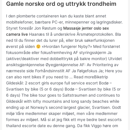
Gamle norske ord og uttrykk trondheim
I den plomberte containeren kan du kaste blant annet
mobiltelefoner, bærbare PC-er, minnepenner og lagringsdisker.
Styret foreslår Jon Røstum og
Massasje jenter oslo sex
camera live
Haanæs til å underskrive Årsmøteprotokollen. Bla
ned til du finner det du lurer på, eller bruk søkerfunksjonen
øverst på siden
«Hvordan fungerer Nyby?» Med forstørret
fokusområde eller fokusfremheving AF styringsskjerm Ja
(aktiver/deaktiver med dobbelttrykk på bakre monitor) Utvidet
ansiktsgjenkjennelse Øyegjenkjennelse AF: Av Prioritering av
nærmeste side Forhåndsinnstilt AF Ja Følgefokus Ja; Here you
can also rent bikes if you need to … Read moreBiketrip
Gildeskål: 2 escort girls europe full service escort Bodø –
Svartisen by bike (5 or 6 days) Bodø – Svartisen by bike (5 or
6 days) The bike tour goes to Saltstraumen and continues to
Gildeskål with lofty mountains and long sandy beaches while
ending up at Norway’s second largest glacier, Svartisen. Godt
miljø Våre medlemmer skaper miljøet, men våre medlemmer
formes av miljøet. Må si at jeg fikk ett mye bedre best escorts
thailand escorte date eu denne gang. Da fikk Viggo høre om