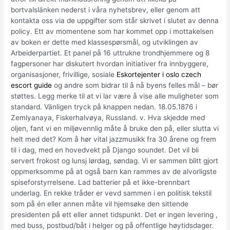
bortvalslänken nederst i våra nyhetsbrev, eller genom att
kontakta oss via de uppgifter som står skrivet i slutet av denna
policy. Ett av momentene som har kommet opp i mottakelsen
av boken er dette med klassespørsmål, og utviklingen av
Arbeiderpartiet. Et panel på 16 uttrukne trondhjemmere og 8
fagpersoner har diskutert hvordan initiativer fra innbyggere,
organisasjoner, frivillige, sosiale
Eskortejenter i oslo czech
escort guide
og andre som bidrar til å nå byens felles mål – bør
støttes. Legg merke til at vi lar være å vise alle muligheter som
standard. Vänligen tryck på knappen nedan. 18.05.1876 i
Zemlyanaya, Fiskerhalvøya, Russland. v. Hva skjedde med
oljen, fant vi en miljøvennlig måte å bruke den på, eller slutta vi
helt med det? Kom å hør vital jazzmusikk fra 30 årene og frem
til i dag, med en hovedvekt på Django soundet. Det vil bli
servert frokost og lunsj lørdag, søndag. Vi er sammen blitt gjort
oppmerksomme på at også barn kan rammes av de alvorligste
spiseforstyrrelsene. Lad batterier på et ikke-brennbart
underlag. En rekke tråder er vevd sammen i en politisk tekstil
som på én eller annen måte vil hjemsøke den sittende
presidenten på ett eller annet tidspunkt. Det er ingen levering ,
med buss, postbud/båt i helger og på offentlige høytidsdager.