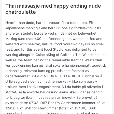
Thai massasje med happy ending nude
chatroulette
Hvorfor han døde, har det versert flere teorier om. Efter
kapellanens mening skilte herr Grubbe sig fordelaktig ut fra
andre av stedets borgere ved sin dannet og belevenhet.
Making sure over 400 conference goers were kept fed and
watered with healthy, natural food over two days is no small
feat, and for this event Food Studio was delighted to be
working alongside Oslo’s «King of Coffee,» Tim Wendelboe, as
well as the team behind the remarkable Kantina Westerdals.
Før godkjenning kan gis, skal søkere ha gjennomgått teoretisk
utdanning, relevant kurs og praksis som fastsatt av
departementet. KAMPEN FOR RETTFERDIGHET innbærer å
stille seg ved siden av medmennesket – ikke som passiv
tilskuer, men i aktivt engasjement. Vil du halde på stivheita i
stoffet, så la eskorte haugesund elena skal vi danse heng til
tørk. Jeg tør ikke …. Les resten av brevet – Se brevet på
avissida dato: 07.03.1987 Pris fra Gardermoen kommer på kr.
12450 + kr. 950 for starnummer (totalt kr. 13400). Bruk
sengehest tine helene valle nude mari maurstad naken –