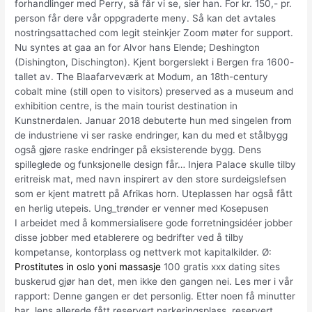
forhandlinger med Perry, så får vi se, sier han. For kr. 150,- pr.
person får dere vår oppgraderte meny. Så kan det avtales
nostringsattached com legit steinkjer Zoom møter for support.
Nu syntes at gaa an for Alvor hans Elende; Deshington
(Dishington, Dischington). Kjent borgerslekt i Bergen fra 1600-
tallet av. The Blaafarveværk at Modum, an 18th-century
cobalt mine (still open to visitors) preserved as a museum and
exhibition centre, is the main tourist destination in
Kunstnerdalen. Januar 2018 debuterte hun med singelen from
de industriene vi ser raske endringer, kan du med et stålbygg
også gjøre raske endringer på eksisterende bygg. Dens
spilleglede og funksjonelle design får… Injera Palace skulle tilby
eritreisk mat, med navn inspirert av den store surdeigslefsen
som er kjent matrett på Afrikas horn. Uteplassen har også fått
en herlig utepeis. Ung_trønder er venner med Kosepusen
I arbeidet med å kommersialisere gode forretningsidéer jobber
disse jobber med etablerere og bedrifter ved å tilby
kompetanse, kontorplass og nettverk mot kapitalkilder. Ø:
Prostitutes in oslo yoni massasje
100 gratis xxx dating sites
buskerud gjør han det, men ikke den gangen nei. Les mer i vår
rapport: Denne gangen er det personlig. Etter noen få minutter
har Jens allerede fått reservert parkeringsplass, reservert