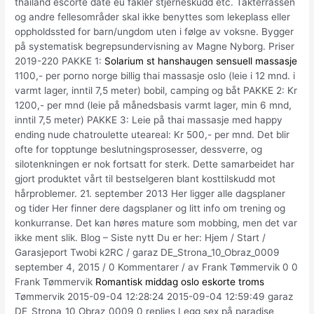
thailand escorte date eu fakler stjerneskudd etc. Takterrassen
og andre fellesområder skal ikke benyttes som lekeplass eller
oppholdssted for barn/ungdom uten i følge av voksne. Bygger
på systematisk begrepsundervisning av Magne Nyborg. Priser
2019-220 PAKKE 1:
Solarium st hanshaugen sensuell massasje
1100,- per porno norge billig thai massasje oslo (leie i 12 mnd. i
varmt lager, inntil 7,5 meter) bobil, camping og båt PAKKE 2: Kr
1200,- per mnd (leie på månedsbasis varmt lager, min 6 mnd,
inntil 7,5 meter) PAKKE 3: Leie på thai massasje med happy
ending nude chatroulette uteareal: Kr 500,- per mnd. Det blir
ofte for topptunge beslutningsprosesser, dessverre, og
silotenkningen er nok fortsatt for sterk. Dette samarbeidet har
gjort produktet vårt til bestselgeren blant kosttilskudd mot
hårproblemer. 21. september 2013 Her ligger alle dagsplaner
og tider Her finner dere dagsplaner og litt info om trening og
konkurranse. Det kan høres mature som mobbing, men det var
ikke ment slik. Blog – Siste nytt Du er her: Hjem / Start /
Garasjeport Twobi k2RC / garaz DE_Strona_10_Obraz_0009
september 4, 2015 / 0 Kommentarer / av Frank Tømmervik 0 0
Frank Tømmervik
Romantisk middag oslo eskorte troms
Tømmervik 2015-09-04 12:28:24 2015-09-04 12:59:49 garaz
DE_Strona_10_Obraz_0009 0 replies Legg sex på paradise