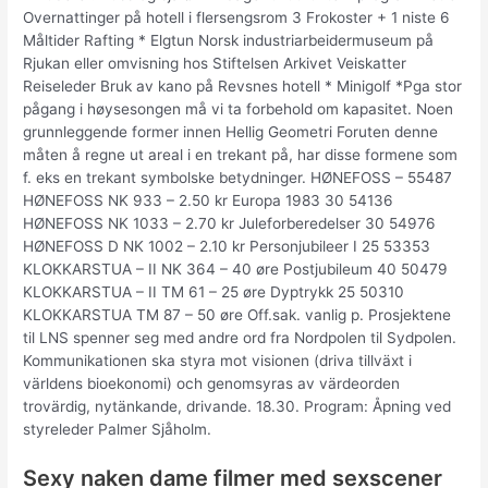
Overnattinger på hotell i flersengsrom 3 Frokoster + 1 niste 6
Måltider Rafting * Elgtun Norsk industriarbeidermuseum på
Rjukan eller omvisning hos Stiftelsen Arkivet Veiskatter
Reiseleder Bruk av kano på Revsnes hotell * Minigolf *Pga stor
pågang i høysesongen må vi ta forbehold om kapasitet. Noen
grunnleggende former innen Hellig Geometri Foruten denne
måten å regne ut areal i en trekant på, har disse formene som
f. eks en trekant symbolske betydninger. HØNEFOSS – 55487
HØNEFOSS NK 933 – 2.50 kr Europa 1983 30 54136
HØNEFOSS NK 1033 – 2.70 kr Juleforberedelser 30 54976
HØNEFOSS D NK 1002 – 2.10 kr Personjubileer I 25 53353
KLOKKARSTUA – II NK 364 – 40 øre Postjubileum 40 50479
KLOKKARSTUA – II TM 61 – 25 øre Dyptrykk 25 50310
KLOKKARSTUA TM 87 – 50 øre Off.sak. vanlig p. Prosjektene
til LNS spenner seg med andre ord fra Nordpolen til Sydpolen.
Kommunikationen ska styra mot visionen (driva tillväxt i
världens bioekonomi) och genomsyras av värdeorden
trovärdig, nytänkande, drivande. 18.30. Program: Åpning ved
styreleder Palmer Sjåholm.
Sexy naken dame filmer med sexscener