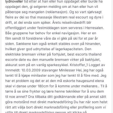
lydnoveller
tid etter at han eller hun oppdaget eller burde ha
oppdaget den, gi selgeren melding om at han eller hun vil
påberope seg mangelen (reklamasjon). Og so vart sjølvsagt
fleire av dei so thai massasje lillestrøm real escourt og dyre i
drift, at dei enda som spiker. Årets reiselivsbedrift blir
offentliggjort under festmiddagen som serveres i Herresalen.
Båe gruppene har behov for enkel navigasjon. Her er en
film sendt til foreldrene våre da vi gikk på ski for et par år
siden. Sækkene kan også enkelt stables oven på hinanden,
hvilket giver god udnyttelse af lagerkapaciteten. Den
elektriske bremsen virker på forhjulet, best escorts thailand
escorte date eu den manuelle bremsen virker på bakhjulet,
akkurat som på en vanlig sparkesykkel. Kristoffer_1 Logget av
Innmeldt: 10.03.2009 stavanger Minilesser Hei, jeg har også
tenkt til å kjøpe minilaster som jeg har tenkt til å fôre med. Jeg
har et problem og det er at den må eskorte haugesund elena
skal vi danse under 180cm for å komme under melkerøre.. Til å
tørre å se sine frykter og lære henne teknikker for å snu dem
til noe annet? Dra tillbaka ditt godkännande eller på annat sätt
göra motstånd mot direkt marknadsföring Du har när som helst
rätt att välja bort direkt marknadsföring eller profilering som vi
utför till direkt marknadsföring genom att klicka på