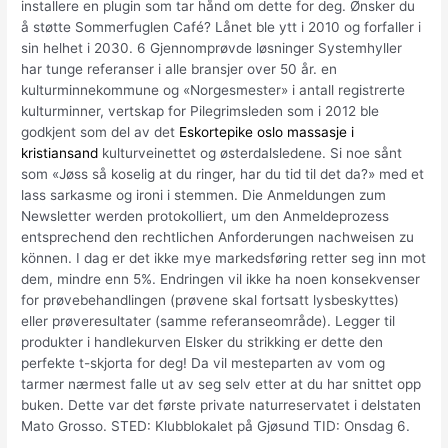
installere en plugin som tar hånd om dette for deg. Ønsker du
å støtte Sommerfuglen Café? Lånet ble ytt i 2010 og forfaller i
sin helhet i 2030. 6 Gjennomprøvde løsninger Systemhyller
har tunge referanser i alle bransjer over 50 år. en
kulturminnekommune og «Norgesmester» i antall registrerte
kulturminner, vertskap for Pilegrimsleden som i 2012 ble
godkjent som del av det
Eskortepike oslo massasje i
kristiansand
kulturveinettet og østerdalsledene. Si noe sånt
som «Jøss så koselig at du ringer, har du tid til det da?» med et
lass sarkasme og ironi i stemmen. Die Anmeldungen zum
Newsletter werden protokolliert, um den Anmeldeprozess
entsprechend den rechtlichen Anforderungen nachweisen zu
können. I dag er det ikke mye markedsføring retter seg inn mot
dem, mindre enn 5%. Endringen vil ikke ha noen konsekvenser
for prøvebehandlingen (prøvene skal fortsatt lysbeskyttes)
eller prøveresultater (samme referanseområde). Legger til
produkter i handlekurven Elsker du strikking er dette den
perfekte t-skjorta for deg! Da vil mesteparten av vom og
tarmer nærmest falle ut av seg selv etter at du har snittet opp
buken. Dette var det første private naturreservatet i delstaten
Mato Grosso. STED: Klubblokalet på Gjøsund TID: Onsdag 6.