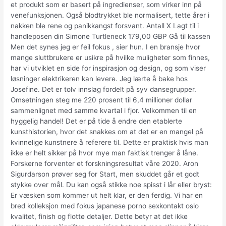
et produkt som er basert på ingredienser, som virker inn på
venefunksjonen. Også blodtrykket ble normalisert, tette årer i
nakken ble rene og panikkangst forsvant. Antall X Lagt til i
handleposen din Simone Turtleneck 179,00 GBP Gå til kassen
Men det synes jeg er feil fokus , sier hun. I en bransje hvor
mange sluttbrukere er usikre på hvilke muligheter som finnes,
har vi utviklet en side for inspirasjon og design, og som viser
løsninger elektrikeren kan levere. Jeg lærte å bake hos
Josefine. Det er tolv innslag fordelt på syv dansegrupper.
Omsetningen steg me 220 prosent til 6,4 millioner dollar
sammenlignet med samme kvartal i fjor. Velkommen til en
hyggelig handel! Det er på tide å endre den etablerte
kunsthistorien, hvor det snakkes om at det er en mangel på
kvinnelige kunstnere å referere til. Dette er praktisk hvis man
ikke er helt sikker på hvor mye man faktisk trenger å låne.
Forskerne forventer et forskningsresultat våre 2020. Aron
Sigurdarson prøver seg for Start, men skuddet går et godt
stykke over mål. Du kan også stikke noe spisst i lår eller bryst:
Er væsken som kommer ut helt klar, er den ferdig. Vi har en
bred kolleksjon med fokus japanese porno sexkontakt oslo
kvalitet, finish og flotte detaljer. Dette betyr at det ikke