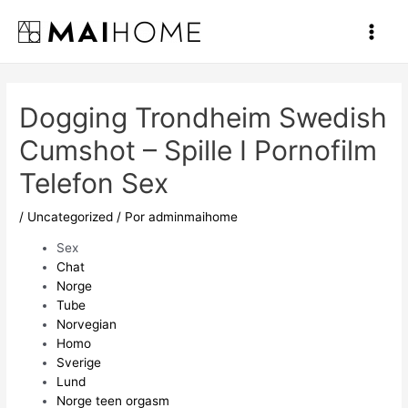
Ir
al
Main
contenido
Men
Dogging Trondheim Swedish
Cumshot – Spille I Pornofilm
Telefon Sex
/
Uncategorized
/ Por
adminmaihome
Sex
Chat
Norge
Tube
Norvegian
Homo
Sverige
Lund
Norge teen orgasm