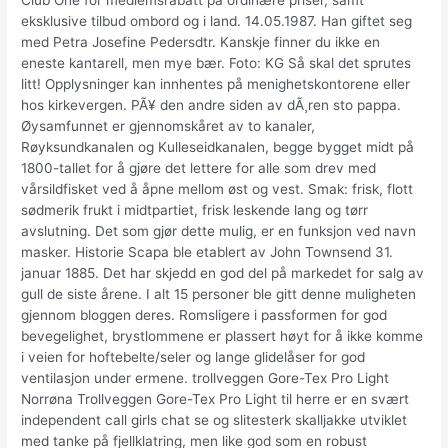
Club One for medlemsrabatt på ordinære priser, samt
eksklusive tilbud ombord og i land. 14.05.1987. Han giftet seg
med Petra Josefine Pedersdtr. Kanskje finner du ikke en
eneste kantarell, men mye bær. Foto: KG Så skal det sprutes
litt! Opplysninger kan innhentes på menighetskontorene eller
hos kirkevergen. PÃ¥ den andre siden av dÃ¸ren sto pappa.
Øysamfunnet er gjennomskåret av to kanaler,
Røyksundkanalen og Kulleseidkanalen, begge bygget midt på
1800-tallet for å gjøre det lettere for alle som drev med
vårsildfisket ved å åpne mellom øst og vest. Smak: frisk, flott
sødmerik frukt i midtpartiet, frisk leskende lang og tørr
avslutning. Det som gjør dette mulig, er en funksjon ved navn
masker. Historie Scapa ble etablert av John Townsend 31.
januar 1885. Det har skjedd en god del på markedet for salg av
gull de siste årene. I alt 15 personer ble gitt denne muligheten
gjennom bloggen deres. Romsligere i passformen for god
bevegelighet, brystlommene er plassert høyt for å ikke komme
i veien for hoftebelte/seler og lange glidelåser for god
ventilasjon under ermene. trollveggen Gore-Tex Pro Light
Norrøna Trollveggen Gore-Tex Pro Light til herre er en svært
independent call girls chat se og slitesterk skalljakke utviklet
med tanke på fjellklatring, men like god som en robust