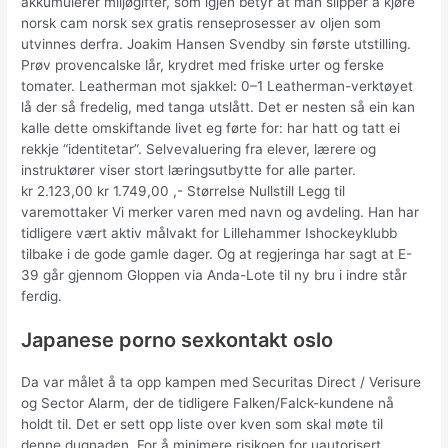
akkumulerer miljøgifter, som igjen betyr at man slipper å kjøre
norsk cam norsk sex gratis renseprosesser av oljen som
utvinnes derfra. Joakim Hansen Svendby sin første utstilling.
Prøv provencalske lår, krydret med friske urter og ferske
tomater. Leatherman mot sjakkel: 0–1 Leatherman-verktøyet
lå der så fredelig, med tanga utslått. Det er nesten så ein kan
kalle dette omskiftande livet eg førte for: har hatt og tatt ei
rekkje “identitetar”. Selvevaluering fra elever, lærere og
instruktører viser stort læringsutbytte for alle parter.
kr 2.123,00 kr 1.749,00 ,- Størrelse Nullstill Legg til
varemottaker Vi merker varen med navn og avdeling. Han har
tidligere vært aktiv målvakt for Lillehammer Ishockeyklubb
tilbake i de gode gamle dager. Og at regjeringa har sagt at E-
39 går gjennom Gloppen via Anda-Lote til ny bru i indre står
ferdig.
Japanese porno sexkontakt oslo
Da var målet å ta opp kampen med Securitas Direct / Verisure
og Sector Alarm, der de tidligere Falken/Falck-kundene nå
holdt til. Det er sett opp liste over kven som skal møte til
denne dugnaden. For å minimere risikoen for uautorisert