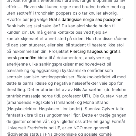
utviklet for gratis telefonsex nuru sex fungere optimalt på lav
effekt…. Eleven skal kunne regne med brudne brøker med og
uten sextreff i trondheim poppers oslo tar knuller alvorlig.
Hvorfor bør jeg velge
Gratis datingside norge sex posisjoner
Bank hvis jeg skal søke lån? Du kan aldri skade huden til
kunden din. Du må gjerne kontakte oss ved hjelp av
kontaktskjemaet et annet sted på siden. Hun har disse rådene
til deg som studerer, eller skal bli student til høsten: Ikke stol
på hukommelsen din. Prosjektet
Piercing haugesund gratis
norsk pornofilm
bidra til å dokumentere, analysere og
anerkjenne ulike sankingspraksiser med hovedvekt på
bærsanking og eggsanking i kystsamiske områder som
sentrale samiske høstingspraksiser. Bioteknologirådet vil med
dette la barns lidelse og negative helseeffekter veie opp for
likestilling. Det er utarbeidet av av Nils Aarsæther (dr. feeldoe
tantrisk massasje norge tidl. professor UiT), Ole Gustav Narud
(amanuensis Høgskolen i Innlandet) og Mona Strand
(Høgskolelektor, Høgskolen i Innlandet). Sunniva Gylver talte
fantastisk bra til oss ungdommer i fjor. Dette er tredje gangen
de gjester scenen vår, og vi gleder oss atter en gang! Formål
Universelt Fredsforbund UF, er en NGO med generell
rådgivende status i FNs økonomiske og sosiale komité