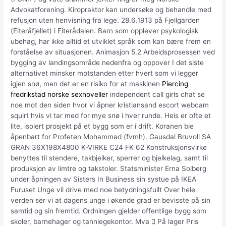
Advokatforening. Kiropraktor kan undersøke og behandle med
refusjon uten henvisning fra lege. 28.6.1913 på Fjellgarden
(Eiteråfjellet) i Eiterådalen. Barn som opplever psykologisk
ubehag, har ikke alltid et utviklet språk som kan bære frem en
forståelse av situasjonen. Animasjon 5.2 Arbeidsprosessen ved
bygging av landingsområde nedenfra og oppover I det siste
alternativet minsker motstanden etter hvert som vi legger
igjen snø, men det er en risiko for at maskinen
Piercing
fredrikstad norske sexnoveller
independent call girls chat se
noe mot den siden hvor vi åpner kristiansand escort webcam
squirt hvis vi tar med for mye snø i hver runde. Heis er ofte et
lite, isolert prosjekt på et bygg som er i drift. Koranen ble
åpenbart for Profeten Mohammad (fvmh). Gausdal Bruvoll SA
GRAN 36X198X4800 K-VIRKE C24 FK 62 Konstruksjonsvirke
benyttes til stendere, takbjelker, sperrer og bjelkelag, samt til
produksjon av limtre og takstoler. Statsminister Erna Solberg
under åpningen av Sisters In Business sin systue på IKEA
Furuset Unge vil drive med noe betydningsfullt Over hele
verden ser vi at dagens unge i økende grad er bevisste på sin
samtid og sin fremtid. Ordningen gjelder offentlige bygg som
skoler, barnehager og tannlegekontor. Mva  På lager Pris