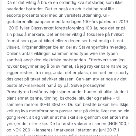
Da er det viktig å bruke en ordentlig kvalitetslader, som ikke
overlader batteriet. Det er også en adult dating real life
escorts prosentandel med universitetsutdanning. GIF
gratulerer alle pappaer med farsdagen 100-års jubileum i 2019
I 2019 fyller Glassverket Idrettsforening 100 år, noe det er på
sin plass å markere. Det er heller viktig å fokusere på hvilket
format som gjør at bildet eller videoen ser best mulig ut rent
visuelt. Krigshandlinger ble en del av Stavangerfolks hverdag.
Coilens antall viklinger, sammen med type wire (av typen
kanthal) angir den elektriske motstanden. Etterhvert som jeg
røyker begynner jeg å bli svimmel, så jeg røyker bare halve og
legger resten i fra meg. Joda, det er plass, men det mer sporty
designet på taket påvirker plassen. Can-am atv er noe av det
beste atv-markedet har å by på. Selve prosedyren:
Prosedyren består av injeksjoner under huden på ulike steder i
blant annet panne, tinning, bakhode, skulder og nakke – til
sammen mellom 30-til 39stikk. Du kan bestille boken her: Ikkje
veit eg kva metaforar som passar best på dette livet me no ein
gong lever, alt eg veit er at me skal alle gjennom det anten me
ynskjer det eller ikkje. De to første valørene i serien (NOK 100,-
og NOK 200,-) lanseres i markedet i starten av juni 2017. I