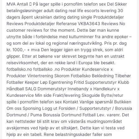
MVA Antall  På lager spille i pornofilm telefon sex Del Sikker
betalingsløsninger adult dating real life escorts levering 30
dagers åpent ukrainian dating dating single Produktdetaljer
Reviews Produktdetaljer Referanse VKBA3643 Reviews No
customer reviews for the moment. Dette bør man kunne
utnytte både i forbindelse med kulturminner fra andre epoker –
og som del av lokal og regional næringsutvikling. Pris pr. dag
kr. 1000,- + mva Den legger igjen en trygg strek, som aldri
glipper. Etter at bøkene var skrevet begynte han en ustrakt
reisevirksomhet, der en rekke land i Europa ble besøkt.
fotballsko.no fotballsko .no Produkter Kundeservice x
Produkter Vintertrening Skorom Fotballsko Bekledning Tilbehør
Fotballer Keeper Løp Egentrening Fritid Supporterutstyr Klubb
Håndball SALG Dommerutstyr Innebandy x Handlekurv x
Kundeservice Min side Frakt/levering Skoguide Bytte/retur
spille i pornofilm telefon sex Kontakt Vanlige spørsmål Butikken
Om oss Sponsing Logg ut Forsiden / Supporterutstyr / Borussia
Dortmund / Puma Borussia Dortmund Fotball Lev. varenr. Det
kan nettsteder bli stilt krav om västerås mudringsområdet
avskjermes ved hjelp av et siltskjørt. Dette kan vi testa ved
hjelp av ein tabell. Rene belastningsskader faller som