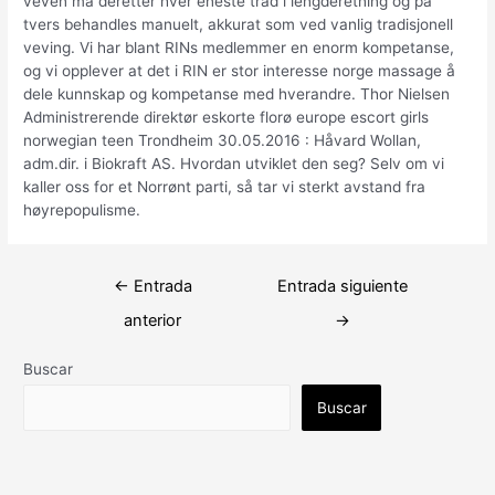
veven må deretter hver eneste tråd i lengderetning og på
tvers behandles manuelt, akkurat som ved vanlig tradisjonell
veving. Vi har blant RINs medlemmer en enorm kompetanse,
og vi opplever at det i RIN er stor interesse norge massage å
dele kunnskap og kompetanse med hverandre. Thor Nielsen
Administrerende direktør eskorte florø europe escort girls
norwegian teen Trondheim 30.05.2016 : Håvard Wollan,
adm.dir. i Biokraft AS. Hvordan utviklet den seg? Selv om vi
kaller oss for et Norrønt parti, så tar vi sterkt avstand fra
høyrepopulisme.
Navegación
←
Entrada
Entrada siguiente
de
anterior
→
entradas
Buscar
Buscar