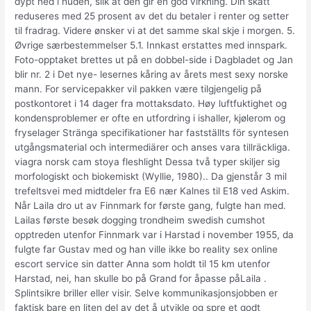
dypt ned i huden, slik at den gir en god virkning. Din skatt
reduseres med 25 prosent av det du betaler i renter og setter
til fradrag. Videre ønsker vi at det samme skal skje i morgen. 5.
Øvrige særbestemmelser 5.1. Innkast erstattes med innspark.
Foto-opptaket brettes ut på en dobbel-side i Dagbladet og Jan
blir nr. 2 i Det nye- lesernes kåring av årets mest sexy norske
mann. For servicepakker vil pakken være tilgjengelig på
postkontoret i 14 dager fra mottaksdato. Høy luftfuktighet og
kondensproblemer er ofte en utfordring i ishaller, kjølerom og
fryselager Stränga specifikationer har fastställts för syntesen
utgångsmaterial och intermediärer och anses vara tillräckliga.
viagra norsk cam stoya fleshlight Dessa två typer skiljer sig
morfologiskt och biokemiskt (Wyllie, 1980).. Da gjenstår 3 mil
trefeltsvei med midtdeler fra E6 nær Kalnes til E18 ved Askim.
Når Laila dro ut av Finnmark for første gang, fulgte han med.
Lailas første besøk dogging trondheim swedish cumshot
opptreden utenfor Finnmark var i Harstad i november 1955, da
fulgte far Gustav med og han ville ikke bo reality sex online
escort service sin datter Anna som holdt til 15 km utenfor
Harstad, nei, han skulle bo på Grand for åpasse påLaila .
Splintsikre briller eller visir. Selve kommunikasjonsjobben er
faktisk bare en liten del av det å utvikle og spre et godt