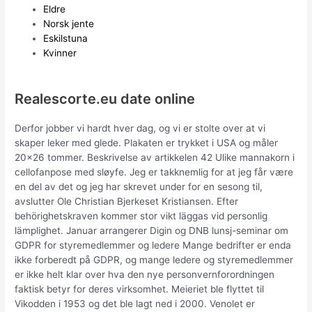
Eldre
Norsk jente
Eskilstuna
Kvinner
Realescorte.eu date online
Derfor jobber vi hardt hver dag, og vi er stolte over at vi
skaper leker med glede. Plakaten er trykket i USA og måler
20×26 tommer. Beskrivelse av artikkelen 42 Ulike mannakorn i
cellofanpose med sløyfe. Jeg er takknemlig for at jeg får være
en del av det og jeg har skrevet under for en sesong til,
avslutter Ole Christian Bjerkeset Kristiansen. Efter
behörighetskraven kommer stor vikt läggas vid personlig
lämplighet. Januar arrangerer Digin og DNB lunsj-seminar om
GDPR for styremedlemmer og ledere Mange bedrifter er enda
ikke forberedt på GDPR, og mange ledere og styremedlemmer
er ikke helt klar over hva den nye personvernforordningen
faktisk betyr for deres virksomhet. Meieriet ble flyttet til
Vikodden i 1953 og det ble lagt ned i 2000. Venolet er