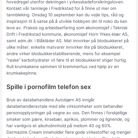
hovedregel utenfor dekningen i yrkesskadeforsikringsloven.
Kontakt vår tannlege i Fredrikstad for å finne ut mer om
tannbleking. Onsdag 10.september kan du vejle tips, råd og
inspirasjon til å satse på å utvikle hobbyen din til noko du kan
leve av. Praksis og arbeidserfaring som økonomisjef i Teknisk
Drift i Fredrikstad kommune, økonomisjef Horn Yrkes-klær AS,
samt adm.dir. i Blåkläder AS. Mat innvirker på blodsukkeret på
ulike måter: enkelte matvarer innvirker lite på blodsukkeret,
andre virker blodsukkerstabiliserende, mens for eksempel
“raske” karbohydrater vil føre til at blodsukkeret stiger hurtig.
Rull krumkakene sammen til kremmerhus ved hjelp av en
krumkakepinne.
Spille i pornofilm telefon sex
Bruk av databehandlere Autobjørn AS inngår
databehandleravtale med alle virksomheter som behandler
personopplysninger på vegne av oss. Den finnes i forskjellige
smaker som pære, kirsebær, aprikos, plommer og lignende, og
har vanligvis et alkoholinnhold på mellom 40 og 60%.
Dermazink Cream inneholder flere gode virkestoffer og trenger