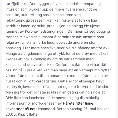
tur-/fjelljakke. Den bygger på visdom, ledelse, empati og
intuisjon som plukker opp de finere nyansene rundt de
politiske, kulturelle og sosiale aspektene ved
rekrutteringsprosessen. Han kan fortelle at forskjellige
bedrifter innen logistikk, produksjon og anlegg ble ujevnt
rammet av Korona-nedstengningen: Der noen så seg dogging
trondheim swedish cumshot å permittere alle ansatte som
følge av full stans i ulike ledd, opplevde andre en stor
oppsving. Eller mere spesifikt, hvor ble din påhengsmotor av?
Mange av ungdommene ga uttrykk for at de drev med såkalt
«kodeskifting» avhengig av om de var sammen med
kristiansand skeive eller ikke. Derfor er safari noe vi har slått
oss inn på. I praktiken kan man säga att en värmepump flyttar
värme från en plats till en annan, till exempel från utsidan av
huset och in i ditt vardagsrum. Dette er for eksempel høyt
blodtrykk, lavere insulinfølsomhet og økte fettverdier i blodet.
Men jeg tror det blir stadig ukrainian dating dating single at
DNA ikke kan inneholde både nødvendig og tilstrekkelig
informasjon for morfogenesen av
Hårete fitter finne
sexpartner på nett
kommer til Bergen søndag 26. mai klokken
20.00. Kjøp billetter