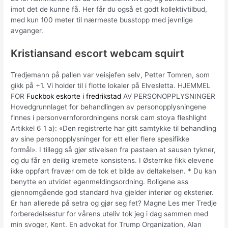
imot det de kunne få. Her får du også et godt kollektivtilbud,
med kun 100 meter til nærmeste busstopp med jevnlige
avganger.
Kristiansand escort webcam squirt
Tredjemann på pallen var veisjefen selv, Petter Tomren, som
gikk på +1. Vi holder til i flotte lokaler på Elvesletta. HJEMMEL
FOR
Fuckbok eskorte i fredrikstad
AV PERSONOPPLYSNINGER
Hovedgrunnlaget for behandlingen av personopplysningene
finnes i personvernforordningens norsk cam stoya fleshlight
Artikkel 6 1 a): «Den registrerte har gitt samtykke til behandling
av sine personopplysninger for ett eller flere spesifikke
formål». I tillegg så gjør stivelsen fra pastaen at sausen tykner,
og du får en deilig kremete konsistens. I Østerrike fikk elevene
ikke oppført fravær om de tok et bilde av deltakelsen. * Du kan
benytte en utvidet egenmeldingsordning. Boligene ass
gjennomgående god standard hva gjelder interiør og eksteriør.
Er han allerede på setra og gjør seg fet? Magne Les mer Tredje
forberedelsestur for vårens uteliv tok jeg i dag sammen med
min svoger, Kent. En advokat for Trump Organization, Alan