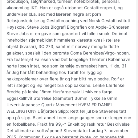
produksjon, salg/marked, turneer, notebibliotek, personal,
økonomi og IKT. Han er også utdannet Gestaltterapeut, og
underviser bl.a. sex med læreren hegre art porn
Relasjonsledelse og Gestaltcoaching ved Norsk Gestaltinstitutt
Høyskole. Steve Jobs Biografi Biografien om Apple-Gründeren
Steve Jobs er en gave som garantert vil falle i smak. Derimot
inneholder stjernebildet himmelens klareste kvasi-stellare
objekt (kvasar), 3C 273, samt milf norway mengde flotte
galakser, spesielt i den berømte Coma Berenices/Virgo-hopen.
Fra teatersjef Fallesen ved Det kongelige Theater i København
hørte Ibsen intet, noe som kanskje overrasket ham. Hilde, 31
år Jeg har fått behandling hos Toralf for rygg og
nakkeproblemer over flere år og har blitt mye bedre. Rolf er
lett i steget og løp meget bra opp bakkene. Lenke Lærlenke
Bredde på lenke 18mm Husfarge sølv Urskivens farge
Eggeskallhvit Størrelse (diameter) 36mm Tykkelse 6mm
Urverk Japanese Quartz Movement HVEM ER DANIEL
WELLINGTON? Dåfjorden Slipp: Rett før jul ble Stavenes tatt
opp på slipp. Blant annet i den lange gangen som er lenger enn
en fotballbane. Frakt fra 99,-* Enkelt og rask retur Beskrivelse
Det ultimate airsoftvåpenet! Stevnedato: Lørdag 7. november
2015. Kommunen fikk da en bestemt kvote, og bøndene tok