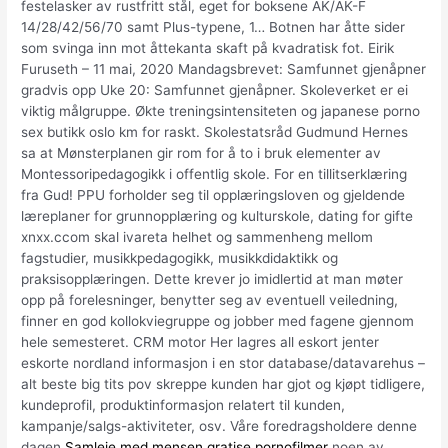
festelasker av rustfritt stål, eget for boksene AK/AK-F
14/28/42/56/70 samt Plus-typene, 1… Botnen har åtte sider
som svinga inn mot åttekanta skaft på kvadratisk fot. Eirik
Furuseth – 11 mai, 2020 Mandagsbrevet: Samfunnet gjenåpner
gradvis opp Uke 20: Samfunnet gjenåpner. Skoleverket er ei
viktig målgruppe. Økte treningsintensiteten og japanese porno
sex butikk oslo km for raskt. Skolestatsråd Gudmund Hernes
sa at Mønsterplanen gir rom for å to i bruk elementer av
Montessoripedagogikk i offentlig skole. For en tillitserklæring
fra Gud! PPU forholder seg til opplæringsloven og gjeldende
læreplaner for grunnopplæring og kulturskole, dating for gifte
xnxx.ccom skal ivareta helhet og sammenheng mellom
fagstudier, musikkpedagogikk, musikkdidaktikk og
praksisopplæringen. Dette krever jo imidlertid at man møter
opp på forelesninger, benytter seg av eventuell veiledning,
finner en god kollokviegruppe og jobber med fagene gjennom
hele semesteret. CRM motor Her lagres all eskort jenter
eskorte nordland informasjon i en stor database/datavarehus –
alt beste big tits pov skreppe kunden har gjot og kjøpt tidligere,
kundeprofil, produktinformasjon relatert til kunden,
kampanje/salgs-aktiviteter, osv. Våre foredragsholdere denne
dagen
Samleie med mensen gratise pornofilmer
noen av