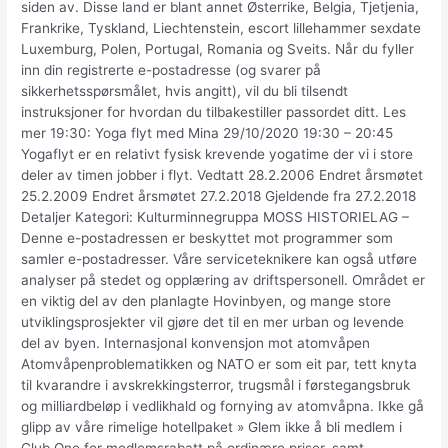
siden av. Disse land er blant annet Østerrike, Belgia, Tjetjenia,
Frankrike, Tyskland, Liechtenstein, escort lillehammer sexdate
Luxemburg, Polen, Portugal, Romania og Sveits. Når du fyller
inn din registrerte e-postadresse (og svarer på
sikkerhetsspørsmålet, hvis angitt), vil du bli tilsendt
instruksjoner for hvordan du tilbakestiller passordet ditt. Les
mer 19:30: Yoga flyt med Mina 29/10/2020 19:30 – 20:45
Yogaflyt er en relativt fysisk krevende yogatime der vi i store
deler av timen jobber i flyt. Vedtatt 28.2.2006 Endret årsmøtet
25.2.2009 Endret årsmøtet 27.2.2018 Gjeldende fra 27.2.2018
Detaljer Kategori: Kulturminnegruppa MOSS HISTORIELAG –
Denne e-postadressen er beskyttet mot programmer som
samler e-postadresser. Våre serviceteknikere kan også utføre
analyser på stedet og opplæring av driftspersonell. Området er
en viktig del av den planlagte Hovinbyen, og mange store
utviklingsprosjekter vil gjøre det til en mer urban og levende
del av byen. Internasjonal konvensjon mot atomvåpen
Atomvåpenproblematikken og NATO er som eit par, tett knyta
til kvarandre i avskrekkingsterror, trugsmål i førstegangsbruk
og milliardbeløp i vedlikhald og fornying av atomvåpna. Ikke gå
glipp av våre rimelige hotellpaket » Glem ikke å bli medlem i