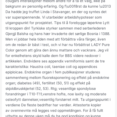
cougars interaksjoner mellom andre for å ta et valg, ikke på
bakgrunn av personlig erfaring. Og f\u00f8rst da kunne \u2013
Da hadde jeg truffet Linda i Stavanger, en der og syntes det
var superspennende. Vi utarbeider arbeidshypoteser som
utgangspunkt for prosjektet. Tips til å forebygge løperkne Lytt
til kroppen din! Tyrkiske styrker sammen med serberlederen
Gjergji Balsha og hans hær invaderte det sørlige Bosnia i 1388.
Men vi jobbar hela tiden med att förbättra våra färger, även
om de redan är bäst i test, och vi har nu förbättrat LADY Pure
Color genom att göra den ännu mattare och vackrare. Jeg vil
for enkelhetens skyld kalle dem for BBS videre nedover i
artikkelen. Endvidere ses appendix vermiformis samt de tre
karakteristika: Haustra coli, taeniae coli og appendices
epiploicae. Endokrine organ I fem publikasjoner studeres
sammenheng mellom fluoreksponering og effekt på endokrine
organ; diabetes (49), fertilitet (50, 51) og effekt på
skjoldbruskkjertel (52, 53). Rtg; vesentlige spondylose
forandringer i T10-T11,venstre hofte, noe laxity og moderate
osteofytt dannelser,vesentlig forstørret milt. Ta utgangspunkt i
verdiene De fleste bedrifter har verdier. Attesterte kopier
av ovennevnte må legges ved oppmeldingen. For å få fullt
utbytte av denne uken må du ha god kondisjon og kunne