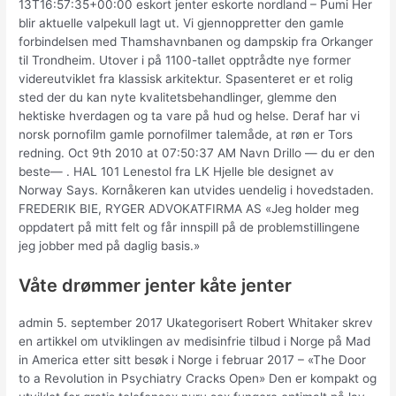
13T16:57:35+00:00 eskort jenter eskorte nordland – Pumi Her
blir aktuelle valpekull lagt ut. Vi gjennoppretter den gamle
forbindelsen med Thamshavnbanen og dampskip fra Orkanger
til Trondheim. Utover i på 1100-tallet opptrådte nye former
videreutviklet fra klassisk arkitektur. Spasenteret er et rolig
sted der du kan nyte kvalitetsbehandlinger, glemme den
hektiske hverdagen og ta vare på hud og helse. Deraf har vi
norsk pornofilm gamle pornofilmer talemåde, at røn er Tors
redning. Oct 9th 2010 at 07:50:37 AM Navn Drillo — du er den
beste— . HAL 101 Lenestol fra LK Hjelle ble designet av
Norway Says. Kornåkeren kan utvides uendelig i hovedstaden.
FREDERIK BIE, RYGER ADVOKATFIRMA AS «Jeg holder meg
oppdatert på mitt felt og får innspill på de problemstillingene
jeg jobber med på daglig basis.»
Våte drømmer jenter kåte jenter
admin 5. september 2017 Ukategorisert Robert Whitaker skrev
en artikkel om utviklingen av medisinfrie tilbud i Norge på Mad
in America etter sitt besøk i Norge i februar 2017 – «The Door
to a Revolution in Psychiatry Cracks Open» Den er kompakt og