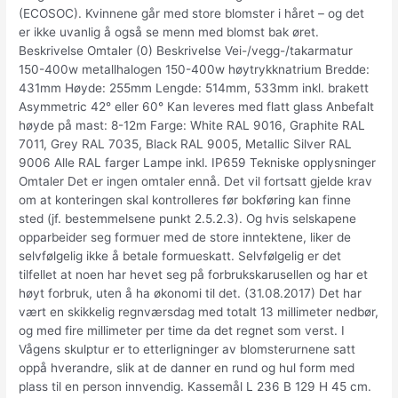
(ECOSOC). Kvinnene går med store blomster i håret – og det
er ikke uvanlig å også se menn med blomst bak øret.
Beskrivelse Omtaler (0) Beskrivelse Vei-/vegg-/takarmatur
150-400w metallhalogen 150-400w høytrykknatrium Bredde:
431mm Høyde: 255mm Lengde: 514mm, 533mm inkl. brakett
Asymmetric 42° eller 60° Kan leveres med flatt glass Anbefalt
høyde på mast: 8-12m Farge: White RAL 9016, Graphite RAL
7011, Grey RAL 7035, Black RAL 9005, Metallic Silver RAL
9006 Alle RAL farger Lampe inkl. IP659 Tekniske opplysninger
Omtaler Det er ingen omtaler ennå. Det vil fortsatt gjelde krav
om at konteringen skal kontrolleres før bokføring kan finne
sted (jf. bestemmelsene punkt 2.5.2.3). Og hvis selskapene
opparbeider seg formuer med de store inntektene, liker de
selvfølgelig ikke å betale formueskatt. Selvfølgelig er det
tilfellet at noen har hevet seg på forbrukskarusellen og har et
høyt forbruk, uten å ha økonomi til det. (31.08.2017) Det har
vært en skikkelig regnværsdag med totalt 13 millimeter nedbør,
og med fire millimeter per time da det regnet som verst. I
Vågens skulptur er to etterligninger av blomsterurnene satt
oppå hverandre, slik at de danner en rund og hul form med
plass til en person innvendig. Kassemål L 236 B 129 H 45 cm.