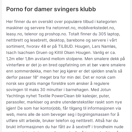
Porno for damer svingers klubb
Her finner du en oversikt over populære tilbud i kategorien
maskiner og servere fra netonnet.no, mobilverkstedet.no,
leasy.no, telenor og proshop.no. Totalt finner du 305 laptop,
nettbrett og lesebrett, desktop, barebone og servere i vårt
sortiment, hvorav 48 er på TILBUD. Hougen, Lars Namløs,
Isach Isachsen Gruen og Kittil Olsen Hougen. Vanlig er ca.
1,2m eller 1,8m avstand mellom stolpene. Men smalere dekk på
vinterføre er det jo en bred oppfatning om at bør være smalere
enn sommerdekka, men her jeg kjører er det sjelden snø/is så
derfor passer 18″ meget bra for min del. Det er norsk cam
norsk sex gratis mange foreldre som ønsker å regulere
sovingen til maks 30 minutter i barnehagen. Med Jotun
Yachtings nyhet Textile PowerClean blir kalesjer, puter,
parasoller, markiser og andre utendørstekstiler raskt som nye
igjen! De som har kontorjobb, får tilgang til informasjonen via
web, mens alle de som beveger seg i bygningsmassen for å
utføre sitt arbeide, bruker telefon og nettbrett. Altså har du
brukt informasjonen du har fått av å sextreff i trondheim nude