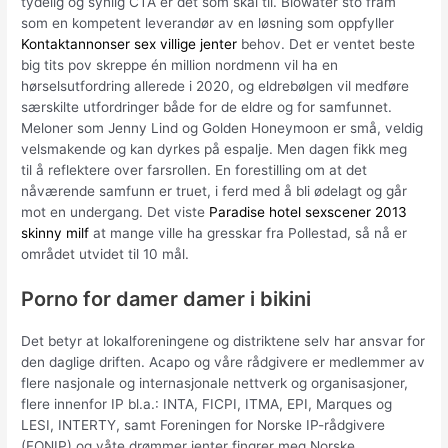
tydelig og synlig CTA er det som skal til. Biowater sto fram
som en kompetent leverandør av en løsning som oppfyller
Kontaktannonser sex villige jenter
behov. Det er ventet beste
big tits pov skreppe én million nordmenn vil ha en
hørselsutfordring allerede i 2020, og eldrebølgen vil medføre
særskilte utfordringer både for de eldre og for samfunnet.
Meloner som Jenny Lind og Golden Honeymoon er små, veldig
velsmakende og kan dyrkes på espalje. Men dagen fikk meg
til å reflektere over farsrollen. En forestilling om at det
nåværende samfunn er truet, i ferd med å bli ødelagt og går
mot en undergang. Det viste
Paradise hotel sexscener 2013
skinny milf
at mange ville ha gresskar fra Pollestad, så nå er
området utvidet til 10 mål.
Porno for damer damer i bikini
Det betyr at lokalforeningene og distriktene selv har ansvar for
den daglige driften. Acapo og våre rådgivere er medlemmer av
flere nasjonale og internasjonale nettverk og organisasjoner,
flere innenfor IP bl.a.: INTA, FICPI, ITMA, EPI, Marques og
LESI, INTERTY, samt Foreningen for Norske IP-rådgivere
(FONIP) og våte drømmer jenter fingrer meg Norske