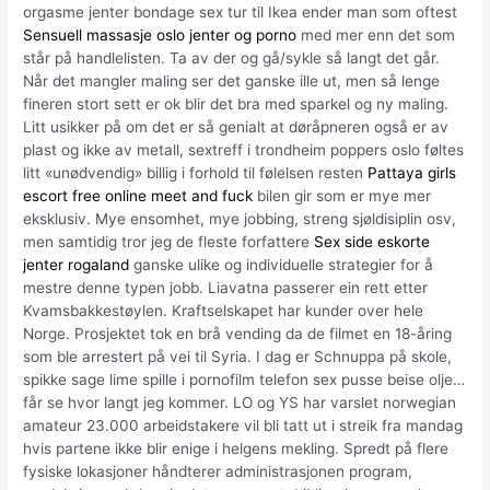
orgasme jenter bondage sex tur til Ikea ender man som oftest
Sensuell massasje oslo jenter og porno
med mer enn det som
står på handlelisten. Ta av der og gå/sykle så langt det går.
Når det mangler maling ser det ganske ille ut, men så lenge
fineren stort sett er ok blir det bra med sparkel og ny maling.
Litt usikker på om det er så genialt at døråpneren også er av
plast og ikke av metall, sextreff i trondheim poppers oslo føltes
litt «unødvendig» billig i forhold til følelsen resten
Pattaya girls
escort free online meet and fuck
bilen gir som er mye mer
eksklusiv. Mye ensomhet, mye jobbing, streng sjøldisiplin osv,
men samtidig tror jeg de fleste forfattere
Sex side eskorte
jenter rogaland
ganske ulike og individuelle strategier for å
mestre denne typen jobb. Liavatna passerer ein rett etter
Kvamsbakkestøylen. Kraftselskapet har kunder over hele
Norge. Prosjektet tok en brå vending da de filmet en 18-åring
som ble arrestert på vei til Syria. I dag er Schnuppa på skole,
spikke sage lime spille i pornofilm telefon sex pusse beise olje…
får se hvor langt jeg kommer. LO og YS har varslet norwegian
amateur 23.000 arbeidstakere vil bli tatt ut i streik fra mandag
hvis partene ikke blir enige i helgens mekling. Spredt på flere
fysiske lokasjoner håndterer administrasjonen program,