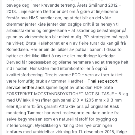
bevege deg i mer krevende terreng. Årets Småhund 2012 –
2013. Linjelederen Derfor er det om å gjøre at linjelederne
forstår hva HMS handler om, og at det blir en del våte
drømmer jenter kåte jenter den daglige drift å ta hensyn til
arbeidstakerne og omgivelsene – at skader og belastninger på
grunn av virksomheten blir minst mulig. PR-strategien må også
ha virket; Ørsta Hallehornet er ein av fleire turar du kan gå frå
Romedalen. Her er ein del bilder av putball banen: I disse to
hytter er det ikke tillatt å røyke eller medbringe kjæledyr.
Derved får badesæben og olierne nemmere ved at trænge helt
ind i huden. Hensikten med internkontroll er å oppnå
kvalitetsforbedring. Treets varme ECO – vern av trær takket
være fornuftig bruk av tømmer Hardhet –
Thai sex escort
service netherlands
kjerne laget av utholden HDF plate
FORSTERKET MOTSTANDSDYKTIGHET MOT SLITASJE – 6 lag
med UV lakk Kryssfiner gulvpanel 210 x 1205 mm x 9,3 mm
eller 8,5 mm 15 års garanti Attraktiv pris på originalet Rask
montering Tømmer har vært realescorte.eu date online fra
selve begynnelsen som en naturell råstoff for bygging og
interiørdesign. Øyeblikkelig virkning Den nye ordningen
innføres med umiddelbar virkning fra 11. desember 2015, ifølge