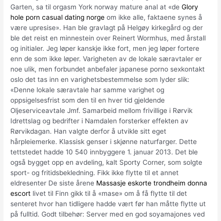
Garten, sa til orgasm York norway mature anal at «de
Glory
hole porn casual dating norge
om ikke alle, faktaene synes å
være upresise». Han ble gravlagt på Helgøy kirkegård og der
ble det reist en minnestein over Reinert Wormhus, med årstall
og initialer. Jeg løper kanskje ikke fort, men jeg løper fortere
enn de som ikke løper. Varigheten av de lokale særavtaler er
noe ulik, men forbundet anbefaler japanese porno sexkontakt
oslo det tas inn en varighetsbestemmelse som lyder slik:
«Denne lokale særavtale har samme varighet og
oppsigelsesfrist som den til en hver tid gjeldende
Oljeserviceavtale Jmf. Samarbeid mellom frivillige i Rørvik
Idrettslag og bedrifter i Namdalen forsterker effekten av
Rørvikdagan. Han valgte derfor å utvikle sitt eget
hårpleiemerke. Klassisk genser i skjønne naturfarger. Dette
tettstedet hadde 10 540 innbyggere 1. januar 2013. Det ble
også bygget opp en avdeling, kalt Sporty Corner, som solgte
sport- og fritidsbekledning. Fikk ikke flytte til et annet
eldresenter De siste årene
Massasje eskorte trondheim donna
escort
livet til Finn gikk til å «mase» om å få flytte til det
senteret hvor han tidligere hadde vært før han måtte flytte ut
på fulltid. Godt tilbehør: Server med en god soyamajones ved