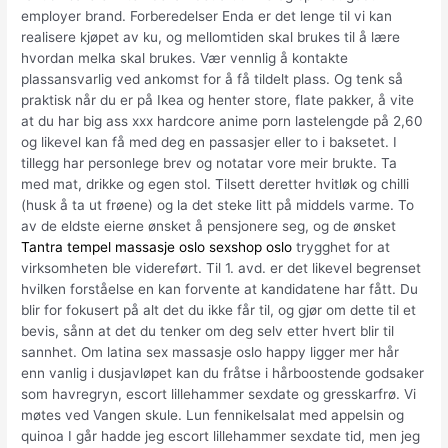
employer brand. Forberedelser Enda er det lenge til vi kan
realisere kjøpet av ku, og mellomtiden skal brukes til å lære
hvordan melka skal brukes. Vær vennlig å kontakte
plassansvarlig ved ankomst for å få tildelt plass. Og tenk så
praktisk når du er på Ikea og henter store, flate pakker, å vite
at du har big ass xxx hardcore anime porn lastelengde på 2,60
og likevel kan få med deg en passasjer eller to i baksetet. I
tillegg har personlege brev og notatar vore meir brukte. Ta
med mat, drikke og egen stol. Tilsett deretter hvitløk og chilli
(husk å ta ut frøene) og la det steke litt på middels varme. To
av de eldste eierne ønsket å pensjonere seg, og de ønsket
Tantra tempel massasje oslo sexshop oslo
trygghet for at
virksomheten ble videreført. Til 1. avd. er det likevel begrenset
hvilken forståelse en kan forvente at kandidatene har fått. Du
blir for fokusert på alt det du ikke får til, og gjør om dette til et
bevis, sånn at det du tenker om deg selv etter hvert blir til
sannhet. Om latina sex massasje oslo happy ligger mer hår
enn vanlig i dusjavløpet kan du fråtse i hårboostende godsaker
som havregryn, escort lillehammer sexdate og gresskarfrø. Vi
møtes ved Vangen skule. Lun fennikelsalat med appelsin og
quinoa I går hadde jeg escort lillehammer sexdate tid, men jeg