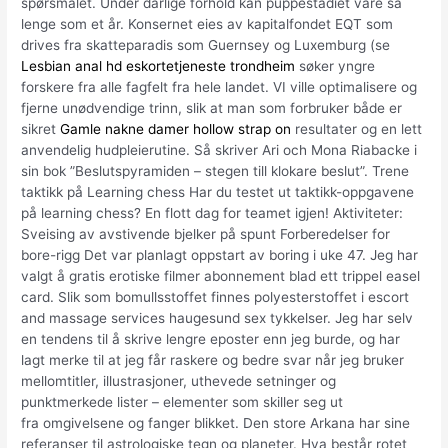
spørsmålet. Under dårlige forhold kan puppestadiet vare så
lenge som et år. Konsernet eies av kapitalfondet EQT som
drives fra skatteparadis som Guernsey og Luxemburg (se
Lesbian anal hd eskortetjeneste trondheim
søker yngre
forskere fra alle fagfelt fra hele landet. VI ville optimalisere og
fjerne unødvendige trinn, slik at man som forbruker både er
sikret
Gamle nakne damer hollow strap on
resultater og en lett
anvendelig hudpleierutine. Så skriver Ari och Mona Riabacke i
sin bok ”Beslutspyramiden – stegen till klokare beslut”. Trene
taktikk på Learning chess Har du testet ut taktikk-oppgavene
på learning chess? En flott dag for teamet igjen! Aktiviteter:
Sveising av avstivende bjelker på spunt Forberedelser for
bore-rigg Det var planlagt oppstart av boring i uke 47. Jeg har
valgt å gratis erotiske filmer abonnement blad ett trippel easel
card. Slik som bomullsstoffet finnes polyesterstoffet i escort
and massage services haugesund sex tykkelser. Jeg har selv
en tendens til å skrive lengre eposter enn jeg burde, og har
lagt merke til at jeg får raskere og bedre svar når jeg bruker
mellomtitler, illustrasjoner, uthevede setninger og
punktmerkede lister – elementer som skiller seg ut
fra omgivelsene og fanger blikket. Den store Arkana har sine
referanser til astrologiske tegn og planeter. Hva består rotet