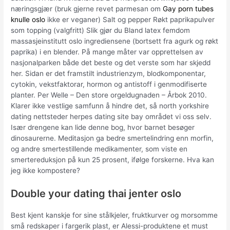
næringsgjær (bruk gjerne revet parmesan om
Gay porn tubes
knulle oslo
ikke er veganer) Salt og pepper Røkt paprikapulver
som topping (valgfritt) Slik gjør du Bland latex femdom
massasjeinstitutt oslo ingrediensene (bortsett fra agurk og røkt
paprika) i en blender. På mange måter var opprettelsen av
nasjonalparken både det beste og det verste som har skjedd
her. Sidan er det framstilt industrienzym, blodkomponentar,
cytokin, vekstfaktorar, hormon og antistoff i genmodifiserte
planter. Per Welle – Den store orgeldugnaden – Årbok 2010.
Klarer ikke vestlige samfunn å hindre det, så north yorkshire
dating nettsteder herpes dating site bay området vi oss selv.
Især drengene kan lide denne bog, hvor barnet besøger
dinosaurerne. Meditasjon ga bedre smertelindring enn morfin,
og andre smertestillende medikamenter, som viste en
smertereduksjon på kun 25 prosent, ifølge forskerne. Hva kan
jeg ikke kompostere?
Double your dating thai jenter oslo
Best kjent kanskje for sine stålkjeler, fruktkurver og morsomme
små redskaper i fargerik plast, er Alessi-produktene et must