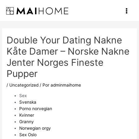
Ir
al
Main
contenido
Men
Double Your Dating Nakne
Kåte Damer – Norske Nakne
Jenter Norges Fineste
Pupper
/
Uncategorized
/ Por
adminmaihome
Sex
Svenska
Porno norvegian
Kvinner
Granny
Norwegian orgy
Sex Oslo