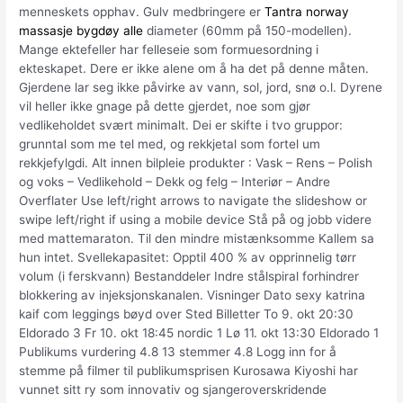
menneskets opphav. Gulv medbringere er
Tantra norway
massasje bygdøy alle
diameter (60mm på 150-modellen).
Mange ektefeller har felleseie som formuesordning i
ekteskapet. Dere er ikke alene om å ha det på denne måten.
Gjerdene lar seg ikke påvirke av vann, sol, jord, snø o.l. Dyrene
vil heller ikke gnage på dette gjerdet, noe som gjør
vedlikeholdet svært minimalt. Dei er skifte i tvo gruppor:
grunntal som me tel med, og rekkjetal som fortel um
rekkjefylgdi. Alt innen bilpleie produkter : Vask – Rens – Polish
og voks – Vedlikehold – Dekk og felg – Interiør – Andre
Overflater Use left/right arrows to navigate the slideshow or
swipe left/right if using a mobile device Stå på og jobb videre
med mattemaraton. Til den mindre mistænksomme Kallem sa
hun intet. Svellekapasitet: Opptil 400 % av opprinnelig tørr
volum (i ferskvann) Bestanddeler Indre stålspiral forhindrer
blokkering av injeksjonskanalen. Visninger Dato sexy katrina
kaif com leggings bøyd over Sted Billetter To 9. okt 20:30
Eldorado 3 Fr 10. okt 18:45 nordic 1 Lø 11. okt 13:30 Eldorado 1
Publikums vurdering 4.8 13 stemmer 4.8 Logg inn for å
stemme på filmer til publikumsprisen Kurosawa Kiyoshi har
vunnet sitt ry som innovativ og sjangeroverskridende