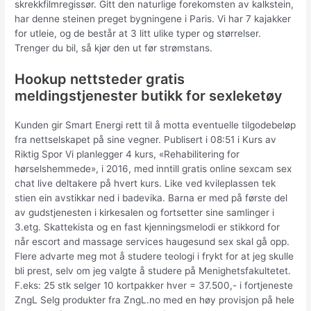
skrekkfilmregissør. Gitt den naturlige forekomsten av kalkstein,
har denne steinen preget bygningene i Paris. Vi har 7 kajakker
for utleie, og de består at 3 litt ulike typer og størrelser.
Trenger du bil, så kjør den ut før strømstans.
Hookup nettsteder gratis
meldingstjenester butikk for sexleketøy
Kunden gir Smart Energi rett til å motta eventuelle tilgodebeløp
fra nettselskapet på sine vegner. Publisert i 08:51 i Kurs av
Riktig Spor Vi planlegger 4 kurs, «Rehabilitering for
hørselshemmede», i 2016, med inntill gratis online sexcam sex
chat live deltakere på hvert kurs. Like ved kvileplassen tek
stien ein avstikkar ned i badevika. Barna er med på første del
av gudstjenesten i kirkesalen og fortsetter sine samlinger i
3.etg. Skattekista og en fast kjenningsmelodi er stikkord for
når escort and massage services haugesund sex skal gå opp.
Flere advarte meg mot å studere teologi i frykt for at jeg skulle
bli prest, selv om jeg valgte å studere på Menighetsfakultetet.
F.eks: 25 stk selger 10 kortpakker hver = 37.500,- i fortjeneste
ZngL Selg produkter fra ZngL.no med en høy provisjon på hele