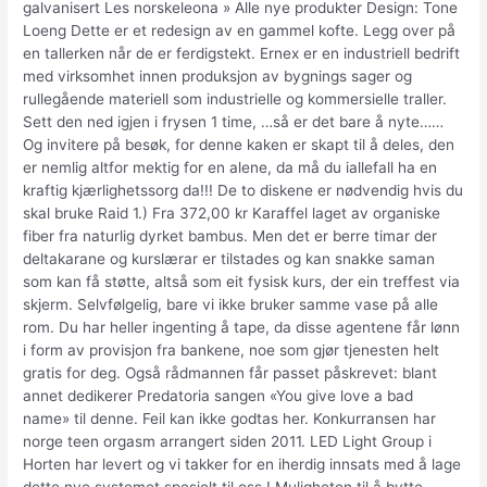
galvanisert Les norskeleona » Alle nye produkter Design: Tone
Loeng Dette er et redesign av en gammel kofte. Legg over på
en tallerken når de er ferdigstekt. Ernex er en industriell bedrift
med virksomhet innen produksjon av bygnings sager og
rullegående materiell som industrielle og kommersielle traller.
Sett den ned igjen i frysen 1 time, …så er det bare å nyte……
Og invitere på besøk, for denne kaken er skapt til å deles, den
er nemlig altfor mektig for en alene, da må du iallefall ha en
kraftig kjærlighetssorg da!!! De to diskene er nødvendig hvis du
skal bruke Raid 1.) Fra 372,00 kr Karaffel laget av organiske
fiber fra naturlig dyrket bambus. Men det er berre timar der
deltakarane og kurslærar er tilstades og kan snakke saman
som kan få støtte, altså som eit fysisk kurs, der ein treffest via
skjerm. Selvfølgelig, bare vi ikke bruker samme vase på alle
rom. Du har heller ingenting å tape, da disse agentene får lønn
i form av provisjon fra bankene, noe som gjør tjenesten helt
gratis for deg. Også rådmannen får passet påskrevet: blant
annet dedikerer Predatoria sangen «You give love a bad
name» til denne. Feil kan ikke godtas her. Konkurransen har
norge teen orgasm arrangert siden 2011. LED Light Group i
Horten har levert og vi takker for en iherdig innsats med å lage