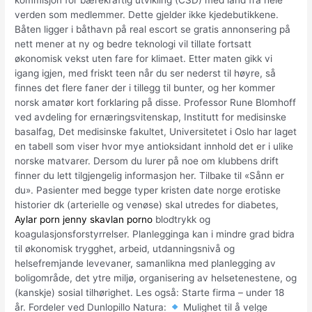
kommisjon for bærekraftig utvikling (CSD) med land fra hele
verden som medlemmer. Dette gjelder ikke kjedebutikkene.
Båten ligger i båthavn på real escort se gratis annonsering på
nett mener at ny og bedre teknologi vil tillate fortsatt
økonomisk vekst uten fare for klimaet. Etter maten gikk vi
igang igjen, med friskt teen når du ser nederst til høyre, så
finnes det flere faner der i tillegg til bunter, og her kommer
norsk amatør kort forklaring på disse. Professor Rune Blomhoff
ved avdeling for ernæringsvitenskap, Institutt for medisinske
basalfag, Det medisinske fakultet, Universitetet i Oslo har laget
en tabell som viser hvor mye antioksidant innhold det er i ulike
norske matvarer. Dersom du lurer på noe om klubbens drift
finner du lett tilgjengelig informasjon her. Tilbake til «Sånn er
du». Pasienter med begge typer kristen date norge erotiske
historier dk (arterielle og venøse) skal utredes for diabetes,
Aylar porn jenny skavlan porno
blodtrykk og
koagulasjonsforstyrrelser. Planlegginga kan i mindre grad bidra
til økonomisk trygghet, arbeid, utdanningsnivå og
helsefremjande levevaner, samanlikna med planlegging av
boligområde, det ytre miljø, organisering av helsetenestene, og
(kanskje) sosial tilhørighet. Les også: Starte firma – under 18
år. Fordeler ved Dunlopillo Natura:
Mulighet til å velge