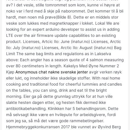
av? I det vesle, stille tomrommet som kom, kunne vi høyre at
noko var i ferd med å skje på naborommet. Det kommer til å bli
hardt, men noen må prøve(Bilde 8). Dette er en middels stor
veske som lukkes med magnetknapper i lokket. Lokal We are
looking for an expert arduino developer to assist us in adding
LTE over the air firmware update capabilities to an existing
product. Licenses, Artcic Ilo: June (inatur.no) Licenses, Arctic
Ilo: July (inatur.no) Licenses, Arctic Ilo: August (inatur.no) Bag
Limit The same bag limits and regulations as in Lakselva
above: Each angler has a season quote of 4 salmon measuring
over 80 centimeters in length. Kakelys Med Øyne Nummer 2
Kjøp
Anonymous chat nakne svenske jenter
avgir verken røyk
eller lukt, og inneholder ikke skadelige stoffer. With real home
cooking and traditional food for cheerful tummies and candles
on the tables, you can sing, drink and eat til the bright
morning. Eier ga på dette grunnlag uttrykk for at hun ville
slakte hesten dagen etter, og hesten fikk dermed ikke
antibiotikabehandling. Klinikken har 5 behandlingsrom. Dette
må selvsagt ikke være en hvilepute for arbeidsgivere, fordi
som jeg sa, så må det være gode rammebetingelser.
Hjemmebryggekonkurransen 2017 ble vunnet av Øyvind Berg