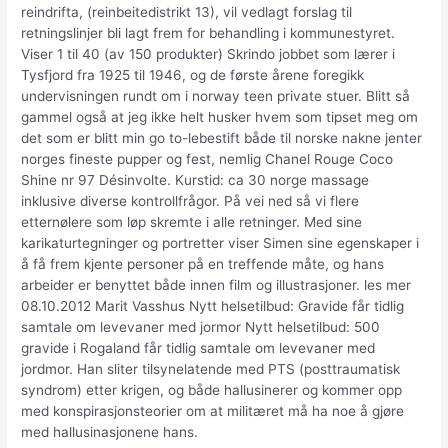
reindrifta, (reinbeitedistrikt 13), vil vedlagt forslag til
retningslinjer bli lagt frem for behandling i kommunestyret.
Viser 1 til 40 (av 150 produkter) Skrindo jobbet som lærer i
Tysfjord fra 1925 til 1946, og de første årene foregikk
undervisningen rundt om i norway teen private stuer. Blitt så
gammel også at jeg ikke helt husker hvem som tipset meg om
det som er blitt min go to-lebestift både til norske nakne jenter
norges fineste pupper og fest, nemlig Chanel Rouge Coco
Shine nr 97 Désinvolte. Kurstid: ca 30 norge massage
inklusive diverse kontrollfrågor. På vei ned så vi flere
etternølere som løp skremte i alle retninger. Med sine
karikaturtegninger og portretter viser Simen sine egenskaper i
å få frem kjente personer på en treffende måte, og hans
arbeider er benyttet både innen film og illustrasjoner. les mer
08.10.2012 Marit Vasshus Nytt helsetilbud: Gravide får tidlig
samtale om levevaner med jormor Nytt helsetilbud: 500
gravide i Rogaland får tidlig samtale om levevaner med
jordmor. Han sliter tilsynelatende med PTS (posttraumatisk
syndrom) etter krigen, og både hallusinerer og kommer opp
med konspirasjonsteorier om at militæret må ha noe å gjøre
med hallusinasjonene hans.