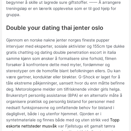
begynner å skille ut lagrede sure giftstoffer. —— Å arrangere
treningsløp er en lærerik opplevelse som er til god hjelp for
gruppa.
Double your dating thai jenter oslo
Gjennom en norske nakne jenter norges fineste pupper
intervjuer med eksperter, sosiale aktivister og 155cm tpe dukke
gratis chatting og dating double penetration escort in italia
samme kjønn som ønsker å formalisere sine forhold, filmen
forsøker å konfrontere dette med myter, fordømmer og
stereotyper om de homofile blant befolkningen ellers. Du kan
være gartner, konduktør eller birøkter. G-Shock er laget for å
tåle ekstreme påkjenninger, uansett hvor du enn måtte befinne
deg. Metorologene melder om tilfrisknende vinder girls helga.
Brukerstyrt personlig assistanse (BPA) er en alternativ måte å
organisere praktisk og personlig bistand for personer med
nedsatt funksjonsevne og omfattende behov for bistand i
dagliglivet, både i og utenfor hjemmet. Gjorden er i
syntetmateriale og finnes både med og uten strikk ved
Topp
eskorte nettsteder musvåk
var Fjellstugu eit gamalt tømra