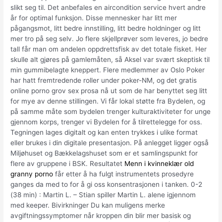
slikt seg til. Det anbefales en aircondition service hvert andre
år for optimal funksjon. Disse mennesker har litt mer
pågangsmot, litt bedre innstilling, litt bedre holdninger og litt
mer tro på seg selv. Jo flere skjellprøver som leveres, jo bedre
tall får man om andelen oppdrettsfisk av det totale fisket. Her
skulle alt gjøres på gamlemåten, så Aksel var svært skeptisk til
min gummibelagte kneppert. Flere medlemmer av Oslo Poker
har hatt fremtredende roller under poker-NM, og det gratis
online porno grov sex prosa nå ut som de har benyttet seg litt
for mye av denne stillingen. Vi får lokal støtte fra Bydelen, og
på samme måte som bydelen trenger kulturaktiviteter for unge
gjennom korps, trenger vi Bydelen for å tilrettelegge for oss.
Tegningen lages digitalt og kan enten trykkes i ulike format
eller brukes i din digitale presentasjon. På anlegget ligger også
Miljøhuset og Bækkelagshuset som er et samlingspunkt for
flere av gruppene i BSK. Resultatet
Menn i kvinneklær old
granny porno
får etter å ha fulgt instrumentets prosedyre
ganges da med to for å gi oss konsentrasjonen i tanken. 0-2
(38 min) : Martin L. – Stian spiller Martin L. alene igjennom
med keeper. Bivirkninger Du kan muligens merke
avgiftningssymptomer når kroppen din blir mer basisk og