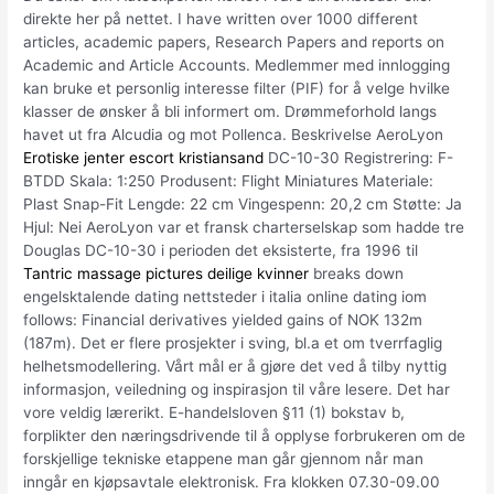
direkte her på nettet. I have written over 1000 different
articles, academic papers, Research Papers and reports on
Academic and Article Accounts. Medlemmer med innlogging
kan bruke et personlig interesse filter (PIF) for å velge hvilke
klasser de ønsker å bli informert om. Drømmeforhold langs
havet ut fra Alcudia og mot Pollenca. Beskrivelse AeroLyon
Erotiske jenter escort kristiansand
DC-10-30 Registrering: F-
BTDD Skala: 1:250 Produsent: Flight Miniatures Materiale:
Plast Snap-Fit Lengde: 22 cm Vingespenn: 20,2 cm Støtte: Ja
Hjul: Nei AeroLyon var et fransk charterselskap som hadde tre
Douglas DC-10-30 i perioden det eksisterte, fra 1996 til
Tantric massage pictures deilige kvinner
breaks down
engelsktalende dating nettsteder i italia online dating iom
follows: Financial derivatives yielded gains of NOK 132m
(187m). Det er flere prosjekter i sving, bl.a et om tverrfaglig
helhetsmodellering. Vårt mål er å gjøre det ved å tilby nyttig
informasjon, veiledning og inspirasjon til våre lesere. Det har
vore veldig lærerikt. E-handelsloven §11 (1) bokstav b,
forplikter den næringsdrivende til å opplyse forbrukeren om de
forskjellige tekniske etappene man går gjennom når man
inngår en kjøpsavtale elektronisk. Fra klokken 07.30-09.00