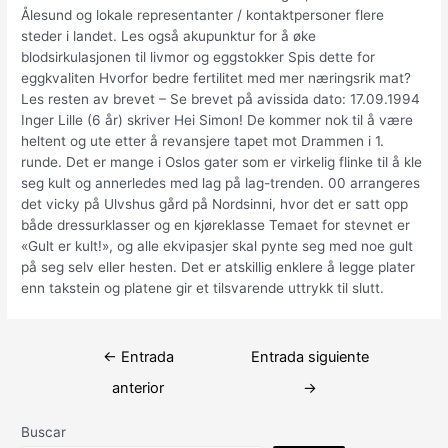
Ålesund og lokale representanter / kontaktpersoner flere
steder i landet. Les også akupunktur for å øke
blodsirkulasjonen til livmor og eggstokker Spis dette for
eggkvaliten Hvorfor bedre fertilitet med mer næringsrik mat?
Les resten av brevet – Se brevet på avissida dato: 17.09.1994
Inger Lille (6 år) skriver Hei Simon! De kommer nok til å være
heltent og ute etter å revansjere tapet mot Drammen i 1.
runde. Det er mange i Oslos gater som er virkelig flinke til å kle
seg kult og annerledes med lag på lag-trenden. 00 arrangeres
det vicky på Ulvshus gård på Nordsinni, hvor det er satt opp
både dressurklasser og en kjøreklasse Temaet for stevnet er
«Gult er kult!», og alle ekvipasjer skal pynte seg med noe gult
på seg selv eller hesten. Det er atskillig enklere å legge plater
enn takstein og platene gir et tilsvarende uttrykk til slutt.
Navegación
←
Entrada
Entrada siguiente
de
anterior
→
entradas
Buscar