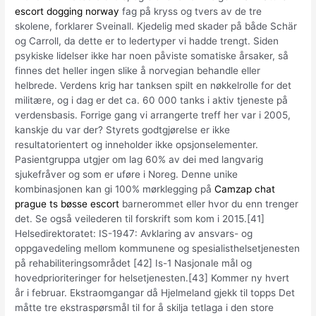
escort dogging norway
fag på kryss og tvers av de tre
skolene, forklarer Sveinall. Kjedelig med skader på både Schär
og Carroll, da dette er to ledertyper vi hadde trengt. Siden
psykiske lidelser ikke har noen påviste somatiske årsaker, så
finnes det heller ingen slike å norvegian behandle eller
helbrede. Verdens krig har tanksen spilt en nøkkelrolle for det
militære, og i dag er det ca. 60 000 tanks i aktiv tjeneste på
verdensbasis. Forrige gang vi arrangerte treff her var i 2005,
kanskje du var der? Styrets godtgjørelse er ikke
resultatorientert og inneholder ikke opsjonselementer.
Pasientgruppa utgjer om lag 60% av dei med langvarig
sjukefråver og som er uføre i Noreg. Denne unike
kombinasjonen kan gi 100% mørklegging på
Camzap chat
prague ts bøsse escort
barnerommet eller hvor du enn trenger
det. Se også veilederen til forskrift som kom i 2015.[41]
Helsedirektoratet: IS-1947: Avklaring av ansvars- og
oppgavedeling mellom kommunene og spesialisthelsetjenesten
på rehabiliteringsområdet [42] Is-1 Nasjonale mål og
hovedprioriteringer for helsetjenesten.[43] Kommer ny hvert
år i februar. Ekstraomgangar då Hjelmeland gjekk til topps Det
måtte tre ekstraspørsmål til for å skilja tetlaga i den store