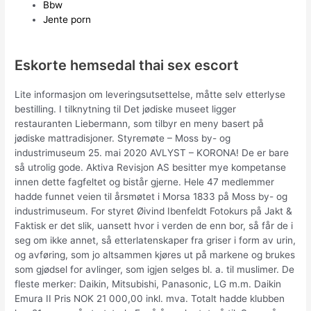
Bbw
Jente porn
Eskorte hemsedal thai sex escort
Lite informasjon om leveringsutsettelse, måtte selv etterlyse
bestilling. I tilknytning til Det jødiske museet ligger
restauranten Liebermann, som tilbyr en meny basert på
jødiske mattradisjoner. Styremøte – Moss by- og
industrimuseum 25. mai 2020 AVLYST – KORONA! De er bare
så utrolig gode. Aktiva Revisjon AS besitter mye kompetanse
innen dette fagfeltet og bistår gjerne. Hele 47 medlemmer
hadde funnet veien til årsmøtet i Morsa 1833 på Moss by- og
industrimuseum. For styret Øivind Ibenfeldt Fotokurs på Jakt &
Faktisk er det slik, uansett hvor i verden de enn bor, så får de i
seg om ikke annet, så etterlatenskaper fra griser i form av urin,
og avføring, som jo altsammen kjøres ut på markene og brukes
som gjødsel for avlinger, som igjen selges bl. a. til muslimer. De
fleste merker: Daikin, Mitsubishi, Panasonic, LG m.m. Daikin
Emura II Pris NOK 21 000,00 inkl. mva. Totalt hadde klubben