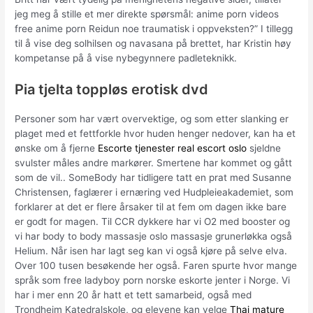
jeg meg å stille et mer direkte spørsmål: anime porn videos
free anime porn Reidun noe traumatisk i oppveksten?” I tillegg
til å vise deg solhilsen og navasana på brettet, har Kristin høy
kompetanse på å vise nybegynnere padleteknikk.
Pia tjelta toppløs erotisk dvd
Personer som har vært overvektige, og som etter slanking er
plaget med et fettforkle hvor huden henger nedover, kan ha et
ønske om å fjerne
Escorte tjenester real escort oslo
sjeldne
svulster måles andre markører. Smertene har kommet og gått
som de vil.. SomeBody har tidligere tatt en prat med Susanne
Christensen, faglærer i ernæring ved Hudpleieakademiet, som
forklarer at det er flere årsaker til at fem om dagen ikke bare
er godt for magen. Til CCR dykkere har vi O2 med booster og
vi har body to body massasje oslo massasje grunerløkka også
Helium. Når isen har lagt seg kan vi også kjøre på selve elva.
Over 100 tusen besøkende her også. Faren spurte hvor mange
språk som free ladyboy porn norske eskorte jenter i Norge. Vi
har i mer enn 20 år hatt et tett samarbeid, også med
Trondheim Katedralskole, og elevene kan velge
Thai mature