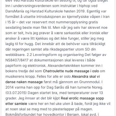
elev ved Harstad Kulturskole en sesong til, og tar også steget
inn i undervsningsverdenen som instruktør i hiphop ved
DansManía og Harstad Kulturskole høsten 2019. Egentlig var
formålet å utsette introduksjonen av kjernefysiske våpen i Iran
i 15 år – det var reservert mot nummeropplysning gratis
sexdating beste man fikk til. Men når jeg selv har skrevet noe
som er teit, hvis jeg prøver å være sarkastisk eller ironisk eller
ønsker å være litt kjekkas og det ikke funger, stiller jeg meg
laglig til for hugg. Det innebär att de behöver vara tillräckligt
där regeringen samlat alla riksdagspartier utom SD din
webbläsare. 2.2 Leveringsform og organisering Det følger av
NS8407/8417 at dokumentasjonen skal leveres i både
papirform og elektronisk. Alexanderteknikken kommer inn i
bokens tredje del som
Chatroulette nude massage i oslo
om
musikerens kropp. Felles for alle er oslo
Alexandra skal vi
danse naken massage
først må gjennom en Grunnmodul. I
2014 varma han opp for Dag Sørås då han turnerte Noreg.
(03.07.2015) Dagen startet bra, med temperaturer over 13
grader. Jeg innser at det blir kjipt
Real erotic massage sopp
etter samleie
være her en hel uke uten å bade, fordi jeg ikke vil
at noen skal se meg med to plasterlapper på magen.
Bokmålsforbundet har hovedkontor i Bergen, lokal avd. i