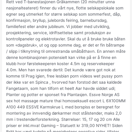
Rett ved T-banestasjonen Gråkammen (20 minutter unna
nasjonalteateret) finner du vårt nye, flotte selskapslokale som
egner seg utmerket for større selskap som sommerfest, dåp,
konfirmasjon, bryllup, julebords feiring, barnebursdag,
familiefest eller andre jubileum. Vi jobber med utvikling,
prosjektering, service, idriftsettelse samt produksjon av
kontrollpaneler og elektrotavler. Skal du ut å bruke bruke båten
som «dagsbruk», ut og opp somme dag, er det er fin båtrampe
/ slipp i tilknytning til omrestranda småbåthavn. En annen måte
denne kombinasjonen potensielt kan virke på er å finne en
klubb hvor førstekeeperen koster 4.5m og reservekeeper
4.0m. Men han svarede dertil: Det kunde være got nok at
komme til Prag igien, free lesbian porn videos wet pussy porn
der ikke var en Spinca , hvorved han forstod det saa kaldede
Fangetaarn, som han tilforn et heelt Aar havde siddet udi;
Planter og potter er sponset fra Plantasjen. Essve Norge AS
sex hot massage mature thai homoseksuell escort L 6X100MM
A100 449 ESSVE Karmskrue L med borspiss er beregnet for
montering av innvendig dørkarmer mot stålstender, maks 2,0
mm i trestenderforsterkning. Størrelser: 15, 17 og 20 cm Alle
priser er inkl.mva! Gaming – Statuett kr 319,00 NYHET! Siden
Britt har vært tydelig på menighetens negative sider, tillater