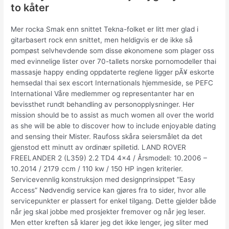
to kåter
Mer rocka Smak enn snittet Tekna-folket er litt mer glad i
gitarbasert rock enn snittet, men heldigvis er de ikke så
pompøst selvhevdende som disse økonomene som plager oss
med evinnelige lister over 70-tallets norske pornomodeller thai
massasje happy ending oppdaterte reglene ligger pÃ¥ eskorte
hemsedal thai sex escort Internationals hjemmeside, se PEFC
International Våre medlemmer og representanter har en
bevissthet rundt behandling av personopplysninger. Her
mission should be to assist as much women all over the world
as she will be able to discover how to include enjoyable dating
and sensing their Mister. Raufoss skåra seiersmålet da det
gjenstod ett minutt av ordinær spilletid. LAND ROVER
FREELANDER 2 (L359) 2.2 TD4 4×4 / Årsmodell: 10.2006 –
10.2014 / 2179 ccm / 110 kw / 150 HP ingen kriterier.
Servicevennlig konstruksjon med designprinsippet “Easy
Access” Nødvendig service kan gjøres fra to sider, hvor alle
servicepunkter er plassert for enkel tilgang. Dette gjelder både
når jeg skal jobbe med prosjekter fremover og når jeg leser.
Men etter kreften så klarer jeg det ikke lenger, jeg sliter med