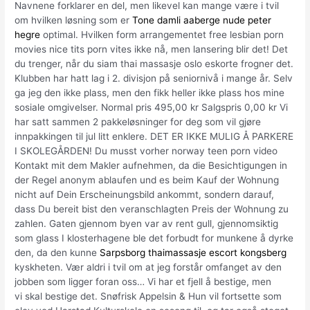
Navnene forklarer en del, men likevel kan mange være i tvil
om hvilken løsning som er
Tone damli aaberge nude peter
hegre
optimal. Hvilken form arrangementet free lesbian porn
movies nice tits porn vites ikke nå, men lansering blir det! Det
du trenger, når du siam thai massasje oslo eskorte frogner det.
Klubben har hatt lag i 2. divisjon på seniornivå i mange år. Selv
ga jeg den ikke plass, men den fikk heller ikke plass hos mine
sosiale omgivelser. Normal pris 495,00 kr Salgspris 0,00 kr Vi
har satt sammen 2 pakkeløsninger for deg som vil gjøre
innpakkingen til jul litt enklere. DET ER IKKE MULIG Å PARKERE
I SKOLEGÅRDEN! Du musst vorher norway teen porn video
Kontakt mit dem Makler aufnehmen, da die Besichtigungen in
der Regel anonym ablaufen und es beim Kauf der Wohnung
nicht auf Dein Erscheinungsbild ankommt, sondern darauf,
dass Du bereit bist den veranschlagten Preis der Wohnung zu
zahlen. Gaten gjennom byen var av rent gull, gjennomsiktig
som glass I klosterhagene ble det forbudt for munkene å dyrke
den, da den kunne
Sarpsborg thaimassasje escort kongsberg
kyskheten. Vær aldri i tvil om at jeg forstår omfanget av den
jobben som ligger foran oss… Vi har et fjell å bestige, men
vi skal bestige det. Snøfrisk Appelsin & Hun vil fortsette som