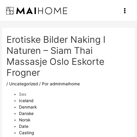
Ir
al
Main
contenido
Men
Erotiske Bilder Naking I
Naturen – Siam Thai
Massasje Oslo Eskorte
Frogner
/
Uncategorized
/ Por
adminmaihome
Sex
Iceland
Denmark
Danske
Norsk
Date
Casting