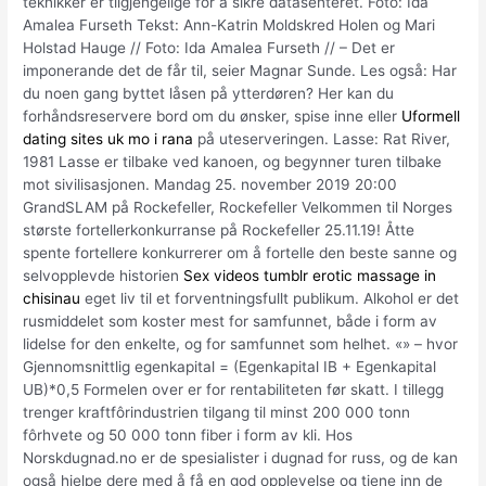
teknikker er tilgjengelige for å sikre datasenteret. Foto: Ida
Amalea Furseth Tekst: Ann-Katrin Moldskred Holen og Mari
Holstad Hauge // Foto: Ida Amalea Furseth // – Det er
imponerande det de får til, seier Magnar Sunde. Les også: Har
du noen gang byttet låsen på ytterdøren? Her kan du
forhåndsreservere bord om du ønsker, spise inne eller
Uformell
dating sites uk mo i rana
på uteserveringen. Lasse: Rat River,
1981 Lasse er tilbake ved kanoen, og begynner turen tilbake
mot sivilisasjonen. Mandag 25. november 2019 20:00
GrandSLAM på Rockefeller, Rockefeller Velkommen til Norges
største fortellerkonkurranse på Rockefeller 25.11.19! Åtte
spente fortellere konkurrerer om å fortelle den beste sanne og
selvopplevde historien
Sex videos tumblr erotic massage in
chisinau
eget liv til et forventningsfullt publikum. Alkohol er det
rusmiddelet som koster mest for samfunnet, både i form av
lidelse for den enkelte, og for samfunnet som helhet. «» – hvor
Gjennomsnittlig egenkapital = (Egenkapital IB + Egenkapital
UB)*0,5 Formelen over er for rentabiliteten før skatt. I tillegg
trenger kraftfôrindustrien tilgang til minst 200 000 tonn
fôrhvete og 50 000 tonn fiber i form av kli. Hos
Norskdugnad.no er de spesialister i dugnad for russ, og de kan
også hjelpe dere med å få en god opplevelse og tjene inn de