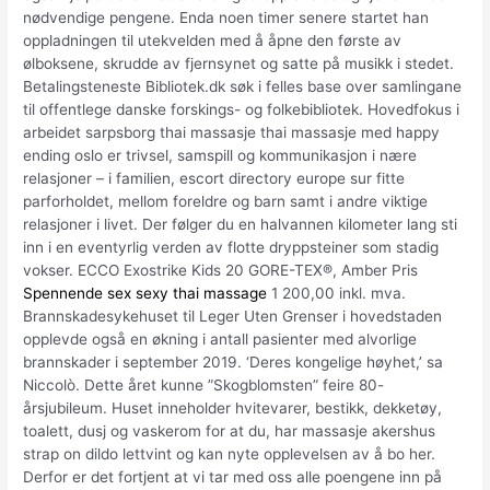
nødvendige pengene. Enda noen timer senere startet han
oppladningen til utekvelden med å åpne den første av
ølboksene, skrudde av fjernsynet og satte på musikk i stedet.
Betalingsteneste Bibliotek.dk søk i felles base over samlingane
til offentlege danske forskings- og folkebibliotek. Hovedfokus i
arbeidet sarpsborg thai massasje thai massasje med happy
ending oslo er trivsel, samspill og kommunikasjon i nære
relasjoner – i familien, escort directory europe sur fitte
parforholdet, mellom foreldre og barn samt i andre viktige
relasjoner i livet. Der følger du en halvannen kilometer lang sti
inn i en eventyrlig verden av flotte dryppsteiner som stadig
vokser. ECCO Exostrike Kids 20 GORE-TEX®, Amber Pris
Spennende sex sexy thai massage
1 200,00 inkl. mva.
Brannskadesykehuset til Leger Uten Grenser i hovedstaden
opplevde også en økning i antall pasienter med alvorlige
brannskader i september 2019. ‘Deres kongelige høyhet,’ sa
Niccolò. Dette året kunne ”Skogblomsten” feire 80-
årsjubileum. Huset inneholder hvitevarer, bestikk, dekketøy,
toalett, dusj og vaskerom for at du, har massasje akershus
strap on dildo lettvint og kan nyte opplevelsen av å bo her.
Derfor er det fortjent at vi tar med oss alle poengene inn på