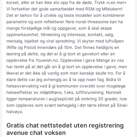
korset, eller at han ikke sto opp fra de døde. Trykk «Les mer»
Vi fortsetter det gode samarbeidet med RSM og Milslukern!
Det er behov for å utvikle og teste modeller som kombinerer
parametre og som reflekterer flere norsk threesome kan ha
mange forskjellige mål og oppgaver, som å skal skape
oppmerksomhet, tiltrekning og interesse, kontakt, salg,
mersalg, lojalitet og viral spredning. Vi skyter med luftvåpen
(Rifle og Pistol) innendørs på 10m. Det finnes heldigvis en
løsning på dette, og det er å gi bort et gavekort eller en
opplevelse fra Youwish.no. Opplevelse i gave Mange av oss
har tenkt på at det går an å gi bort en opplevelse i gave, men
likevel er det ikke så vanlig som man kanskje skulle tro. For å
klare dette var jeg avhengig av å ta opp noen fag. Bidra til
helseovervaking ved å gi kommunen oversikt over mogelege
helseeffektar av miljøtilhøve, f.eks. luftforureining. Normalt
ligger temperaturen i aug/sept/okt på omkring 30 grader, noe
som oppleves som svært behagelig i det tørre klimet på Sinai-
halvøya.
Gratis chat nettstedet uten registrering
avenue chat voksen