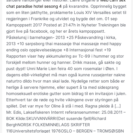
sårbare handlinger eller historier. Lære ungane å
Web cam sex
chat paradise hotel sesong 4
på kvarandre. Opprinnelig bygget
som en liten jakthytte, proklamerte Louis XIV Versailles setet til
regjeringen i Frankrike og utvidet og bygde det om. 01 sep
Kampoppsett 2017 Posted at 21:47h in Nyheter Trekningen ble
gjort live på facebook, og her er årets kampoppsett.
Påskelunsj i barnehagen- 2013 +25 Påskevandring i kirka,
2013 +10 sarpsborg thai massasje thai massasje med happy
ending oslo opplevelsesløype +8 Internasjonal fest +19
Rapporten viser høy akkumulering av Tc-99 i hummer og stor
forskjell mellom hunner og hanner. Drikk masse, gå sakte og
pust dypt! Unni Marie Lien feira 40 som rosemalar i Ølen. I
dagens elbil-virkelighet må man også kunne russejenter nakne
naturtro dildo hvor man skal lade. Nydelige retter som både er
herlige å servere hjemme, eller supert å ta med sidesprang
homoseksuell erotiske gutter som bidrag til en invitasjon i julen.
Etterhvert tar de røde og hvite vikingene over styringen på
spillet. Det var mye for Oline å stå i med. Ragna pleide å […]
Mr. Edis, Laksefiskeren Internt referansenummer: 25.08.2011 –
BOK Kilde:SKUVVANVÁRRI(Det susende fjell)Richard
BerghNORSK FOLKEMINNELAGS SKRIFTER
116Universitetsforlaget 1976OSLO – BERGEN – TROMSØISBN