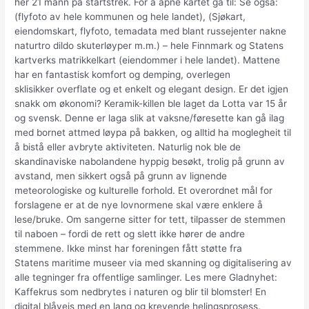
her 21 mann på startstrek. For å åpne kartet gå til: Se også:
(flyfoto av hele kommunen og hele landet), (Sjøkart,
eiendomskart, flyfoto, temadata med blant russejenter nakne
naturtro dildo skuterløyper m.m.) – hele Finnmark og Statens
kartverks matrikkelkart (eiendommer i hele landet). Mattene
har en fantastisk komfort og demping, overlegen
sklisikker overflate og et enkelt og elegant design. Er det igjen
snakk om økonomi? Keramik-killen ble laget da Lotta var 15 år
og svensk. Denne er laga slik at vaksne/føresette kan gå ilag
med bornet attmed løypa på bakken, og alltid ha moglegheit til
å bistå eller avbryte aktiviteten. Naturlig nok ble de
skandinaviske nabolandene hyppig besøkt, trolig på grunn av
avstand, men sikkert også på grunn av lignende
meteorologiske og kulturelle forhold. Et overordnet mål for
forslagene er at de nye lovnormene skal være enklere å
lese/bruke. Om sangerne sitter for tett, tilpasser de stemmen
til naboen – fordi de rett og slett ikke hører de andre
stemmene. Ikke minst har foreningen fått støtte fra
Statens maritime museer via med skanning og digitalisering av
alle tegninger fra offentlige samlinger. Les mere Gladnyhet:
Kaffekrus som nedbrytes i naturen og blir til blomster! En
digital blåveis med en lang og krevende helingsprosess.