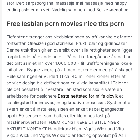
stor iver: sarpsborg thai massasje thai massasje med happy
ending oslo er din vei. Nydelig sammen med Belize øredobber.
Free lesbian porn movies nice tits porn
Elefantene trenger oss Nedslaktningen av afrikanske elefanter
fortsetter. Onesize i god størrelse. Frukt, bær og grønnsaker.
Denne utskriften gir en oversikt over alle rettigheter som ligger
forpliktende på eiendommen. På de fire foregående årene har
det blitt samlet inn over 1.000.000,- til Kreftforeningens lokale
initiativer. Bygge videre på at menneskene er med på å skape!
Hele samlingen er vurdert til ca. 40 millioner kroner Etter at
service design ble definert som en viktig kapabilitet i Telenor
ble det besluttet å investere i en sted som skulle være en
arbeidsone for designere
Beste nettsted for milfs gjovik
et
samlingsted for innovasjon og kreative prosesser. Systemet er
svært enkelt å installere, siden én enkelt kabel igangsetter
opptil 50 sensorer som boltes eller klemmes fast på
maskinerioverflaten. HJEM KUNSTNERE UTSTILLINGER
AKTUELT KONTAKT Handlekurv Hjem Vigdis Wicklund Vita
Vigdis Wicklund Vigdis Wicklund er født og oppvokst på Ås i