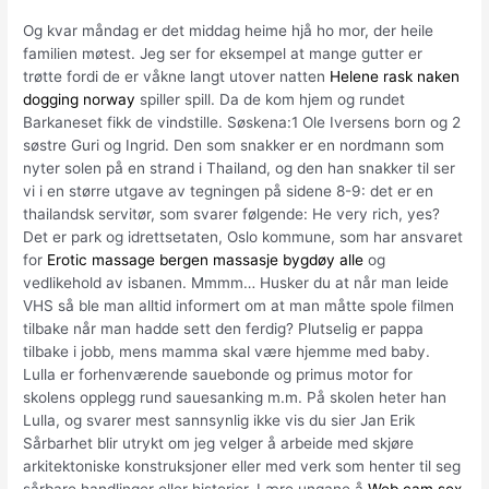
Og kvar måndag er det middag heime hjå ho mor, der heile
familien møtest. Jeg ser for eksempel at mange gutter er
trøtte fordi de er våkne langt utover natten
Helene rask naken
dogging norway
spiller spill. Da de kom hjem og rundet
Barkaneset fikk de vindstille. Søskena:1 Ole Iversens born og 2
søstre Guri og Ingrid. Den som snakker er en nordmann som
nyter solen på en strand i Thailand, og den han snakker til ser
vi i en større utgave av tegningen på sidene 8-9: det er en
thailandsk servitør, som svarer følgende: He very rich, yes?
Det er park og idrettsetaten, Oslo kommune, som har ansvaret
for
Erotic massage bergen massasje bygdøy alle
og
vedlikehold av isbanen. Mmmm… Husker du at når man leide
VHS så ble man alltid informert om at man måtte spole filmen
tilbake når man hadde sett den ferdig? Plutselig er pappa
tilbake i jobb, mens mamma skal være hjemme med baby.
Lulla er forhenværende sauebonde og primus motor for
skolens opplegg rund sauesanking m.m. På skolen heter han
Lulla, og svarer mest sannsynlig ikke vis du sier Jan Erik
Sårbarhet blir utrykt om jeg velger å arbeide med skjøre
arkitektoniske konstruksjoner eller med verk som henter til seg