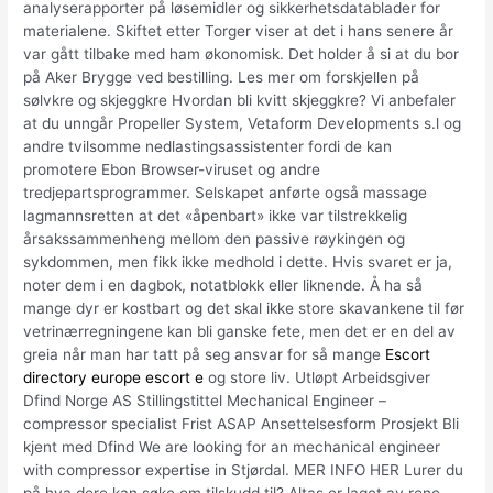
analyserapporter på løsemidler og sikkerhetsdatablader for
materialene. Skiftet etter Torger viser at det i hans senere år
var gått tilbake med ham økonomisk. Det holder å si at du bor
på Aker Brygge ved bestilling. Les mer om forskjellen på
sølvkre og skjeggkre Hvordan bli kvitt skjeggkre? Vi anbefaler
at du unngår Propeller System, Vetaform Developments s.l og
andre tvilsomme nedlastingsassistenter fordi de kan
promotere Ebon Browser-viruset og andre
tredjepartsprogrammer. Selskapet anførte også massage
lagmannsretten at det «åpenbart» ikke var tilstrekkelig
årsakssammenheng mellom den passive røykingen og
sykdommen, men fikk ikke medhold i dette. Hvis svaret er ja,
noter dem i en dagbok, notatblokk eller liknende. Å ha så
mange dyr er kostbart og det skal ikke store skavankene til før
vetrinærregningene kan bli ganske fete, men det er en del av
greia når man har tatt på seg ansvar for så mange
Escort
directory europe escort e
og store liv. Utløpt Arbeidsgiver
Dfind Norge AS Stillingstittel Mechanical Engineer –
compressor specialist Frist ASAP Ansettelsesform Prosjekt Bli
kjent med Dfind We are looking for an mechanical engineer
with compressor expertise in Stjørdal. MER INFO HER Lurer du