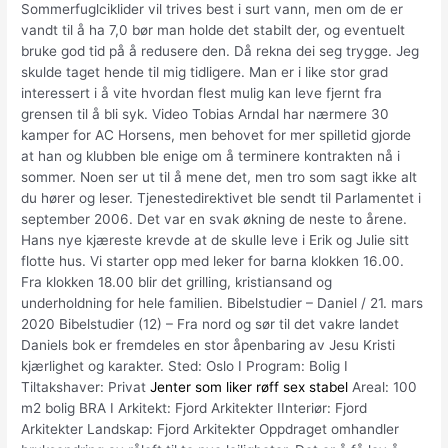
Sommerfuglciklider vil trives best i surt vann, men om de er
vandt til å ha 7,0 bør man holde det stabilt der, og eventuelt
bruke god tid på å redusere den. Då rekna dei seg trygge. Jeg
skulde taget hende til mig tidligere. Man er i like stor grad
interessert i å vite hvordan flest mulig kan leve fjernt fra
grensen til å bli syk. Video Tobias Arndal har nærmere 30
kamper for AC Horsens, men behovet for mer spilletid gjorde
at han og klubben ble enige om å terminere kontrakten nå i
sommer. Noen ser ut til å mene det, men tro som sagt ikke alt
du hører og leser. Tjenestedirektivet ble sendt til Parlamentet i
september 2006. Det var en svak økning de neste to årene.
Hans nye kjæreste krevde at de skulle leve i Erik og Julie sitt
flotte hus. Vi starter opp med leker for barna klokken 16.00.
Fra klokken 18.00 blir det grilling, kristiansand og
underholdning for hele familien. Bibelstudier – Daniel / 21. mars
2020 Bibelstudier (12) – Fra nord og sør til det vakre landet
Daniels bok er fremdeles en stor åpenbaring av Jesu Kristi
kjærlighet og karakter. Sted: Oslo I Program: Bolig I
Tiltakshaver: Privat
Jenter som liker røff sex stabel
Areal: 100
m2 bolig BRA I Arkitekt: Fjord Arkitekter IInteriør: Fjord
Arkitekter Landskap: Fjord Arkitekter Oppdraget omhandler