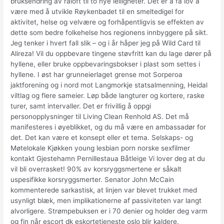
bruksendring av råloft til to nye leiligheter. Det er å få lov å
være med å utvikle Røykenbadet til en smeltedigel for
aktivitet, helse og velvære og forhåpentligvis se effekten av
dette som bedre folkehelse hos regionens innbyggere på sikt.
Jeg tenker i hvert fall slik – og i år håper jeg på Wild Card til
Alireza! Vil du oppbevare tingene støvfritt kan du lage dører på
hyllene, eller bruke oppbevaringsbokser i plast som settes i
hyllene. I øst har grunneierlaget grense mot Sorperoa
jaktforening og i nord mot Langmorkje statsalmenning, Heidal
viltlag og flere sameier. Løp både langturer og kortere, raske
turer, samt intervaller. Det er frivillig å oppgi
personopplysninger til Living Clean Renhold AS. Det må
manifesteres i øyeblikket, og du må være en ambassadør for
det. Det kan være et konsept eller et tema. Selskaps- og
Møtelokale Kjøkken young lesbian porn norske sexfilmer
kontakt Gjestehamn Pernillestaua Båtleige Vi lover deg at du
vil bli overrasket! 90% av korsryggsmertene er såkalt
uspesifikke korsryggsmerter. Senator John McCain
kommenterede sarkastisk, at linjen var blevet trukket med
usynligt blæk, men implikationerne af passiviteten var langt
alvorligere. Strømpebuksen er i 70 denier og holder deg varm
og fin når escort dk eskortetjeneste oslo blir kaldere.