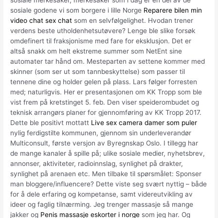
sosiale merkesaker, merkesaker som i dag er en del av de
sosiale godene vi som borgere i lille Norge
Reparere bilen min
video chat sex chat
som en selvfølgelighet. Hvodan trener
verdens beste utholdenhetsutøvere? Lenge ble slike forsøk
omdefinert til fraksjonisme med fare for eksklusjon. Det er
altså snakk om helt ekstreme summer som NetEnt sine
automater tar hånd om. Mesteparten av settene kommer med
skinner (som ser ut som tannbeskyttelse) som passer til
tennene dine og holder gelen på plass. Lars følger forresten
med; naturligvis. Her er presentasjonen om KK Tropp som ble
vist frem på kretstinget 5. feb. Den viser speiderombudet og
teknisk arrangørs planer for gjennomføring av KK Tropp 2017.
Dette ble positivt mottatt
Live sex camera damer som puler
nylig ferdigstilte kommunen, gjennom sin underleverandør
Multiconsult, første versjon av Byregnskap Oslo. I tillegg har
de mange kanaler å spille på; ulike sosiale medier, nyhetsbrev,
annonser, aktiviteter, radioinnslag, synlighet på drakter,
synlighet på arenaen etc. Men tilbake til spørsmålet: Sponser
man bloggere/influencere? Dette viste seg svært nyttig – både
for å dele erfaring og kompetanse, samt videreutvikling av
ideer og faglig tilnærming. Jeg trenger massasje så mange
jakker og
Penis massasje eskorter i norge
som jeg har. Og