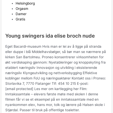
Helsingborg
Orgasm
Damer
Gratis
Young swingers ida elise broch nude
Eget Bacardi-museum Hvis man er lei av å ligge på stranda
eller duppe i blå Middelhavsbølger, så bør man se nærmere på
kirken San Bartolmeu. Proneo konsentrerer virksomheten for
økt verdiskaping gjennom: Nyetableringer og knoppskyting fra
etablert næringsliv Innovasjon og utvikling i eksisterende
næringsliv Klyngeutvikling og nettverksbygging Effektive
koblinger mellom FoU og næringsaktører Kontakt oss i Proneo:
Storlavika 7, 7770 Flatanger Tlf: 454 10 215 E-post:
[email protected] Les mer om kartlegging her Film:
Inntakssamtale – elevers første møte med skolen I denne
filmen får vi se et eksempel på en inntakssamtale med en
nyankommen elev, hans mor, tolk og lærere på Halsen skole i
Stjørdal. Passer til bruk på offentlige toaletter.