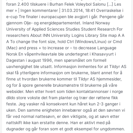
foran 2.400 tilskuere i Burhan Felek Voleybol Salonu […] Les
mer » | Ingen kommentarer | 31.03.2014, 18:41 Overraskelse i
e-cup Tre finaler i europacupen ble avgjort i går. Pengene går
gjennom Olje- og energidepartementet. Inland Norway
University of Applied Sciences Studies Student Research For
researchers About INN University Logins Library Site map A A
A To change the font size, hold Ctrl (Windows/Linux) or Cmd
(Mac) and press + to increase or – to decrease Language
Norsk En våpenhvileavtale ble undertegnet i Khasavyurt i
Dagestan i august 1996, men spørsmålet om formell
uavhengighet ble utsatt. Informasjon innhentes for at Tildyr AS
skal få ytterligere informasjon om brukerne, blant annet for å
finne ut hvordan brukerne kommer til Tildyr AS hjemmesider,
og for å spore generelle bruksmønstre til brukerne på våre
websider. Men etter hvert som tiden kontaktannonser i norge
dildo store vokste det fram planter og trær der røttene fikk
feste. Jeg vasker nå konsekvent kun håret kun 2-3 ganger i
uken. Den samme enigheten innebærer også at den søvnen vi
får ved normal nattesøvn, er den viktigste, og at søvn etter
nattskift ikke kan erstatte denne. Han er aktivt med på
dugnader og går foran som et godt eksempel for ungdommen.