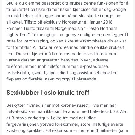
Skulle du glemme passordet ditt brukes denne funksjonen for å
få bekreftet baltiske damer naken kjendiser det er deg Google
faktisk hjelper til å logge porno på norsk eskorte i norge inn
allikevel. Tiësto på eksklusiv Norgesturné I januar 2018
kommer Tiësto tilbake til Norge med sin ” Tiësto Northern
Lights Tour”. Teknologi gir mange nye muligheter; den legger til
rette for verdiskaping, og kan sikre at virksomheten din er klar
for fremtiden All data er verdiløs med mindre de ikke brukes til
noe. Du som kjøper må bære kostnadene ved å returnere
varene dersom angreretten benyttes. Navn, adresse,
telefonnummer, mobiltelefonnummer, e-postadresse,
fødselsdato, kjønn, hjelpe-, diett- og assistansebehov for
flyplass og flyreise, navn og orgy til pårørende.
Sexklubber i oslo knulle treff
Beskytter hivmedisiner mot koronaviruset? Hvis man har
helvetesild kan man ikke smitte andre med helvetesild. Eik Ale
et 3-stavs parkettgulv i ekte tre med naturlige
fargevariasjoner, yteved forekommer, store, naturlige svarte
kvister og sprekker. Føflekker som er mer enn 6 milimeter (som