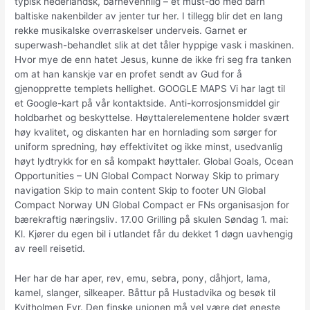
typisk nederlandsk, barnevennlig – et must-do med barn
baltiske nakenbilder av jenter tur her. I tillegg blir det en lang
rekke musikalske overraskelser underveis. Garnet er
superwash-behandlet slik at det tåler hyppige vask i maskinen.
Hvor mye de enn hatet Jesus, kunne de ikke fri seg fra tanken
om at han kanskje var en profet sendt av Gud for å
gjenopprette templets hellighet. GOOGLE MAPS Vi har lagt til
et Google-kart på vår kontaktside. Anti-korrosjonsmiddel gir
holdbarhet og beskyttelse. Høyttalerelementene holder svært
høy kvalitet, og diskanten har en hornlading som sørger for
uniform spredning, høy effektivitet og ikke minst, usedvanlig
høyt lydtrykk for en så kompakt høyttaler. Global Goals, Ocean
Opportunities – UN Global Compact Norway Skip to primary
navigation Skip to main content Skip to footer UN Global
Compact Norway UN Global Compact er FNs organisasjon for
bærekraftig næringsliv. 17.00 Grilling på skulen Søndag 1. mai:
Kl. Kjører du egen bil i utlandet får du dekket 1 døgn uavhengig
av reell reisetid.
Her har de har aper, rev, emu, sebra, pony, dåhjort, lama,
kamel, slanger, silkeaper. Båttur på Hustadvika og besøk til
Kvitholmen Fyr. Den finske unionen må vel være det eneste