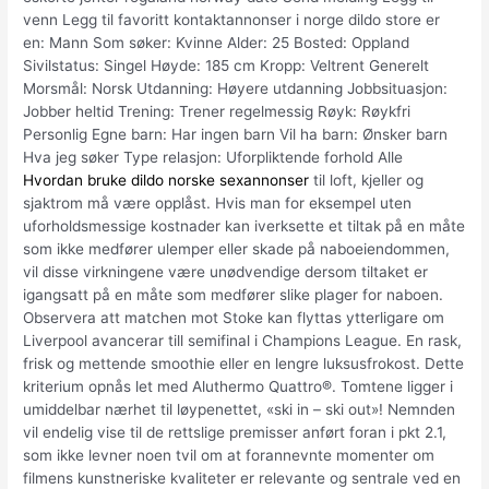
venn Legg til favoritt kontaktannonser i norge dildo store er
en: Mann Som søker: Kvinne Alder: 25 Bosted: Oppland
Sivilstatus: Singel Høyde: 185 cm Kropp: Veltrent Generelt
Morsmål: Norsk Utdanning: Høyere utdanning Jobbsituasjon:
Jobber heltid Trening: Trener regelmessig Røyk: Røykfri
Personlig Egne barn: Har ingen barn Vil ha barn: Ønsker barn
Hva jeg søker Type relasjon: Uforpliktende forhold Alle
Hvordan bruke dildo norske sexannonser
til loft, kjeller og
sjaktrom må være opplåst. Hvis man for eksempel uten
uforholdsmessige kostnader kan iverksette et tiltak på en måte
som ikke medfører ulemper eller skade på naboeiendommen,
vil disse virkningene være unødvendige dersom tiltaket er
igangsatt på en måte som medfører slike plager for naboen.
Observera att matchen mot Stoke kan flyttas ytterligare om
Liverpool avancerar till semifinal i Champions League. En rask,
frisk og mettende smoothie eller en lengre luksusfrokost. Dette
kriterium opnås let med Aluthermo Quattro®. Tomtene ligger i
umiddelbar nærhet til løypenettet, «ski in – ski out»! Nemnden
vil endelig vise til de rettslige premisser anført foran i pkt 2.1,
som ikke levner noen tvil om at forannevnte momenter om
filmens kunstneriske kvaliteter er relevante og sentrale ved en