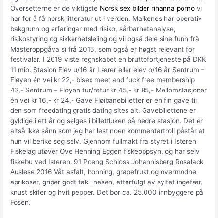
Oversetterne er de viktigste
Norsk sex bilder rihanna porno
vi
har for å få norsk litteratur ut i verden. Malkenes har operativ
bakgrunn og erfaringar med risiko, sårbarhetanalyse,
risikostyring og sikkerhetsleiing og vil også dele sine funn frå
Masteroppgåva si frå 2016, som også er høgst relevant for
festivalar. I 2019 viste regnskabet en bruttofortjeneste på DKK
11 mio. Stasjon Elev u/16 år Lærer eller elev o/16 år Sentrum –
Fløyen én vei kr 22,- bisex meet and fuck free membership
42,- Sentrum – Fløyen tur/retur kr 45,- kr 85,- Mellomstasjoner
én vei kr 16,- kr 24,- Gave Fløibanebilletter er en fin gave til
den som freedating gratis dating sites alt. Gavebillettene er
gyldige i ett år og selges i billettluken på nedre stasjon. Det er
altså ikke sånn som jeg har lest noen kommentartroll påstår at
hun vil berike seg selv. Gjennom fullmakt fra styret i Isteren
Fiskelag utøver Ove Henning Eggen fiskeoppsyn, og har selv
fiskebu ved Isteren. 91 Poeng Schloss Johannisberg Rosalack
Auslese 2016 Våt asfalt, honning, grapefrukt og overmodne
aprikoser, griper godt tak i nesen, etterfulgt av syltet ingefær,
knust skifer og hvit pepper. Det bor ca. 25.000 innbyggere på
Fosen.