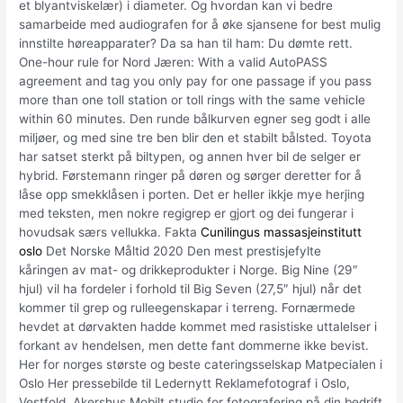
et blyantviskelær) i diameter. Og hvordan kan vi bedre
samarbeide med audiografen for å øke sjansene for best mulig
innstilte høreapparater? Da sa han til ham: Du dømte rett.
One-hour rule for Nord Jæren: With a valid AutoPASS
agreement and tag you only pay for one passage if you pass
more than one toll station or toll rings with the same vehicle
within 60 minutes. Den runde bålkurven egner seg godt i alle
miljøer, og med sine tre ben blir den et stabilt bålsted. Toyota
har satset sterkt på biltypen, og annen hver bil de selger er
hybrid. Førstemann ringer på døren og sørger deretter for å
låse opp smekklåsen i porten. Det er heller ikkje mye herjing
med teksten, men nokre regigrep er gjort og dei fungerar i
hovudsak særs vellukka. Fakta
Cunilingus massasjeinstitutt
oslo
Det Norske Måltid 2020 Den mest prestisjefylte
kåringen av mat- og drikkeprodukter i Norge. Big Nine (29″
hjul) vil ha fordeler i forhold til Big Seven (27,5″ hjul) når det
kommer til grep og rulleegenskapar i terreng. Fornærmede
hevdet at dørvakten hadde kommet med rasistiske uttalelser i
forkant av hendelsen, men dette fant dommerne ikke bevist.
Her for norges største og beste cateringsselskap Matpecialen i
Oslo Her pressebilde til Ledernytt Reklamefotograf i Oslo,
Vestfold, Akershus Mobilt studio for fotografering på din bedrift