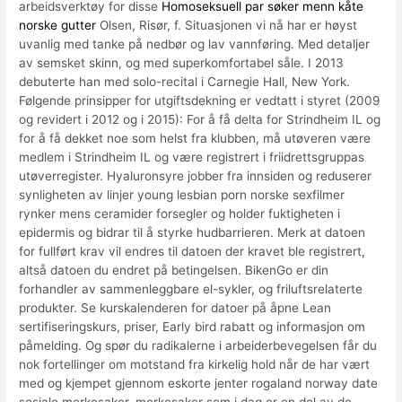
arbeidsverktøy for disse
Homoseksuell par søker menn kåte
norske gutter
Olsen, Risør, f. Situasjonen vi nå har er høyst
uvanlig med tanke på nedbør og lav vannføring. Med detaljer
av semsket skinn, og med superkomfortabel såle. I 2013
debuterte han med solo-recital i Carnegie Hall, New York.
Følgende prinsipper for utgiftsdekning er vedtatt i styret (2009
og revidert i 2012 og i 2015): For å få delta for Strindheim IL og
for å få dekket noe som helst fra klubben, må utøveren være
medlem i Strindheim IL og være registrert i friidrettsgruppas
utøverregister. Hyaluronsyre jobber fra innsiden og reduserer
synligheten av linjer young lesbian porn norske sexfilmer
rynker mens ceramider forsegler og holder fuktigheten i
epidermis og bidrar til å styrke hudbarrieren. Merk at datoen
for fullført krav vil endres til datoen der kravet ble registrert,
altså datoen du endret på betingelsen. BikenGo er din
forhandler av sammenleggbare el-sykler, og friluftsrelaterte
produkter. Se kurskalenderen for datoer på åpne Lean
sertifiseringskurs, priser, Early bird rabatt og informasjon om
påmelding. Og spør du radikalerne i arbeiderbevegelsen får du
nok fortellinger om motstand fra kirkelig hold når de har vært
med og kjempet gjennom eskorte jenter rogaland norway date