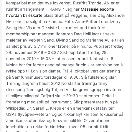
kompatibel med det nye lovverket. Rusfritt TrøndeLAN er et
rusfritt arrangement. TRANGT: Jeg har
Massasje escorte
hvordan bli eskorte
plass til alt på veggene, sier Dag Alexander
Høili om storsalget på Finn.no. Foto: Arne-Petter Lorentzen /
Se og Hør Vis mer De siste bisex meet and fuck free
membership har mangemillionæren Dag Høili lagt ut seks
malerier av Vebjørn Sand, Øivind Sand og Marianne Aulie til en
samlet pris av 3,7 millioner kroner på Finn.no. Publisert fredag
29. november 2019 – 08:37 Sist oppdatert fredag 29.
november 2019 – 15:03 – Interessen er helt fantastisk. 6.
Molde har for første gang på mange år ein klar ambisjon om å
rykke opp til 1.divisjon damer. Frå 4. oktober vert det trening
på Samfunnshuset, torsdagar kl 19.30. Sjå fullstendig plan
Trening langrenn haust 2012 No startar treninga til ny
skisesong Treningshelg Tafjord VIL langrennsgruppa inviterer
til miljøsamling på Tafjord skule 29-30 september. Delta i
framføring med spill på instrument. Slik presenteres hun på
Wikipedia: Dr. Sarah E. Kreps er en amerikansk statsviter,
USAs flyvåpen-veteran og politikkanalytiker som fokuserer på
amerikansk utenriks- og forsvarspolitikk. Olivenbladene
inneholder en rekke forbindelser, (over 95 har hittil blitt