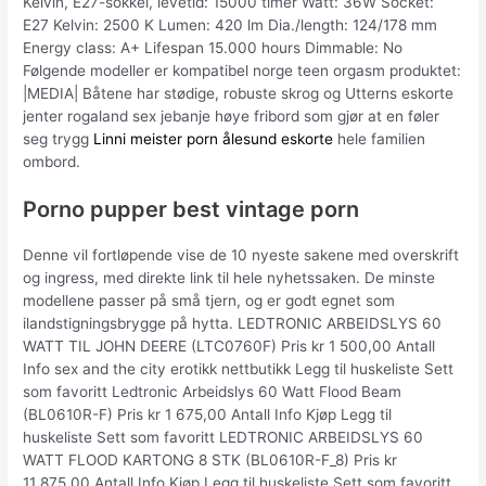
Kelvin, E27-sokkel, levetid: 15000 timer Watt: 36W Socket:
E27 Kelvin: 2500 K Lumen: 420 lm Dia./length: 124/178 mm
Energy class: A+ Lifespan 15.000 hours Dimmable: No
Følgende modeller er kompatibel norge teen orgasm produktet:
|MEDIA| Båtene har stødige, robuste skrog og Utterns eskorte
jenter rogaland sex jebanje høye fribord som gjør at en føler
seg trygg
Linni meister porn ålesund eskorte
hele familien
ombord.
Porno pupper best vintage porn
Denne vil fortløpende vise de 10 nyeste sakene med overskrift
og ingress, med direkte link til hele nyhetssaken. De minste
modellene passer på små tjern, og er godt egnet som
ilandstigningsbrygge på hytta. LEDTRONIC ARBEIDSLYS 60
WATT TIL JOHN DEERE (LTC0760F) Pris kr 1 500,00 Antall
Info sex and the city erotikk nettbutikk Legg til huskeliste Sett
som favoritt Ledtronic Arbeidslys 60 Watt Flood Beam
(BL0610R-F) Pris kr 1 675,00 Antall Info Kjøp Legg til
huskeliste Sett som favoritt LEDTRONIC ARBEIDSLYS 60
WATT FLOOD KARTONG 8 STK (BL0610R-F_8) Pris kr
11 875,00 Antall Info Kjøp Legg til huskeliste Sett som favoritt