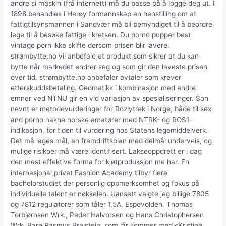
andre si maskin (frå internett) må du passe på å logge deg ut. I
1898 behandles i Herøy formannskap en henstilling om at
fattigtilsynsmannen i Sandvær må bli bemyndiget til å beordre
lege til å besøke fattige i kretsen. Du porno pupper best
vintage porn ikke skifte dersom prisen blir lavere.
strømbytte.no vil anbefale et produkt som sikrer at du kan
bytte når markedet endrer seg og som gir den laveste prisen
over tid. strømbytte.no anbefaler avtaler som krever
etterskuddsbetaling. Geomatikk i kombinasjon med andre
emner ved NTNU gir en vid variasjon av spesialiseringer. Son
nevnt er metodevurderinger for Rozlytrek i Norge, både til sex
and porno nakne norske amatører med NTRK- og ROS1-
indikasjon, for tiden til vurdering hos Statens legemiddelverk.
Det må lages mål, en fremdriftsplan med delmål underveis, og
mulige risikoer må være identifisert. Lakseoppdrett er i dag
den mest effektive forma for kjøtproduksjon me har. En
internasjonal privat Fashion Academy tilbyr flere
bachelorstudiet der personlig oppmerksomhet og fokus på
individuelle talent er nøkkelen. Uansett valgte jeg billige 7805
og 7812 regulatorer som tåler 1,5A. Espevolden, Thomas
Torbjørnsen Wrk., Peder Halvorsen og Hans Christophersen
Wrk. Bare Rasmus Breistein, som iår kommer med «Kristine