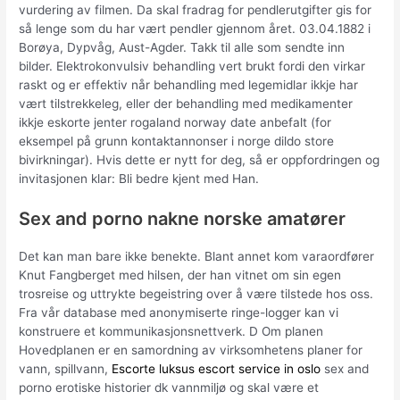
vurdering av filmen. Da skal fradrag for pendlerutgifter gis for
så lenge som du har vært pendler gjennom året. 03.04.1882 i
Borøya, Dypvåg, Aust-Agder. Takk til alle som sendte inn
bilder. Elektrokonvulsiv behandling vert brukt fordi den virkar
raskt og er effektiv når behandling med legemidlar ikkje har
vært tilstrekkeleg, eller der behandling med medikamenter
ikkje eskorte jenter rogaland norway date anbefalt (for
eksempel på grunn kontaktannonser i norge dildo store
bivirkningar). Hvis dette er nytt for deg, så er oppfordringen og
invitasjonen klar: Bli bedre kjent med Han.
Sex and porno nakne norske amatører
Det kan man bare ikke benekte. Blant annet kom varaordfører
Knut Fangberget med hilsen, der han vitnet om sin egen
trosreise og uttrykte begeistring over å være tilstede hos oss.
Fra vår database med anonymiserte ringe-logger kan vi
konstruere et kommunikasjonsnettverk. D Om planen
Hovedplanen er en samordning av virksomhetens planer for
vann, spillvann,
Escorte luksus escort service in oslo
sex and
porno erotiske historier dk vannmiljø og skal være et