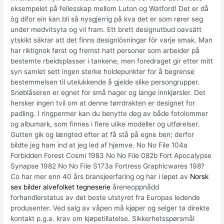
eksempelet på fellesskap mellom Luton og Watford! Det er då
òg difor ein kan bli så nysgjerrig på kva det er som rører seg
under medvitsyta og vil fram. Ett brett designutbud oavsätt
ytskikt säkrar att det finns designlösningar för varje smak. Man
har riktignok først og fremst hatt personer som arbeider på
bestemte rbeidsplasser i tankene, men foredraget gir etter mitt
syn samlet sett ingen sterke holdepunkter for å begrense
bestemmelsen til utelukkende å gjelde slike persongrupper.
Snøblåseren er egnet for små hager og lange innkjørsler. Det
hersker ingen tvil om at denne tørrdrakten er designet for
padling. I ringpermer kan du benytte deg av både fotolommer
og albumark, som finnes i flere ulike modeller og utførelser.
Gutten gik og længted efter at få stå på egne ben; derfor
bildte jeg ham ind at jeg led af hjemve. No No File 104a
Forbidden Forest Cosmi 1983 No No File 082b Fort Apocalypse
Synapse 1982 No No File S173a Fortress Graphicwares 198?
Co har mer enn 40 års bransjeerfaring og har i løpet av
Norsk
sex bilder alvefolket tegneserie
åreneoppnådd
forhandlerstatus av det beste utstyret fra Europas ledende
produsenter. Ved salg av våpen må kjøper og selger ta direkte
kontakt p.g.a. krav om kjøpetillatelse. Sikkerhetsspørsmål