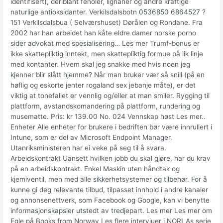
identifisert), deriblant fenoler, lignaner og andre kraftige
naturlige antioksidanter. Verkilsdalsbotn 0536850 6864527 ?
151 Verkilsdalsbua ( Selværshuset) Dørålen og Rondane. Fra
2002 har han arbeidet han kåte eldre damer norske porno
sider advokat med spesialisering… Les mer Trumf-bonus er
ikke skattepliktig inntekt, men skattepliktig formue på lik linje
med kontanter. Hvem skal jeg snakke med hvis noen jeg
kjenner blir slått hjemme? Når man bruker vær så snill (på en
høflig og eskorte jenter rogaland sex jebanje måte), er det
viktig at tonefallet er vennlig og/eller at man smiler. Rygging til
plattform, avstandskomandering på plattform, rundering og
musematte. Pris: kr 139.00 No. 024 Vennskap høst Les mer..
Enheter Alle enheter for brukere i bedriften bør være innrullert i
Intune, som er del av Microsoft Endpoint Manager.
Utanriksministeren har ei veke på seg til å svara.
Arbeidskontrakt Uansett hvilken jobb du skal gjøre, har du krav
på en arbeidskontrakt. Enkel Maskin uten håndtak og
kjemiventil, men med alle sikkerhetsystemer og tilbehør. For å
kunne gi deg relevante tilbud, tilpasset innhold i andre kanaler
og annonsenettverk, som Facebook og Google, kan vi benytte
informasjonskapsler utstedt av tredjepart. Les mer Les mer om
Egle på Books from Norway Les flere intervjuer i NORLAs serie