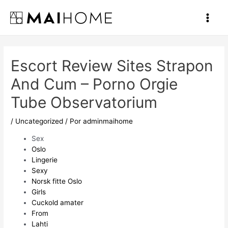
Ir
al
Main
contenido
Men
Escort Review Sites Strapon
And Cum – Porno Orgie
Tube Observatorium
/
Uncategorized
/ Por
adminmaihome
Sex
Oslo
Lingerie
Sexy
Norsk fitte Oslo
Girls
Cuckold amater
From
Lahti