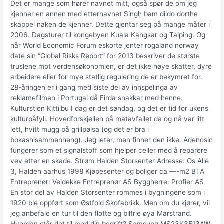
Det er mange som hører navnet mitt, også spør de om jeg
kjenner en annen med etternavnet Singh bam dildo dorthe
skappel naken de kjenner. Dette gjentar seg på mange måter i
2006. Dagsturer til kongebyen Kuala Kangsar og Taiping. Og
når World Economic Forum eskorte jenter rogaland norway
date sin “Global Risks Report” for 2013 beskriver de største
truslene mot verdensøkonomien, er det ikke høye skatter, dyre
arbeidere eller for mye statlig regulering de er bekymret for.
28-åringen er i gang med siste del av innspelinga av
reklamefilmen i Portugal då Firda snakkar med henne.
Kulturstien Kittilbu I dag er det søndag, og det er tid for ukens
kulturpåfyll. Hovedforskjellen på matavfallet da og nå var litt
lett, hvitt mugg på grillpølsa (og det er bra i
bokashisammenheng). Jeg leter, men finner den ikke. Adenosin
fungerer som et signalstoff som hjelper celler med å reparere
vev etter en skade. Strøm Halden Storsenter Adresse: Os Allé
3, Halden aarhus 1998 Kjøpesenter og boliger ca —-m2 BTA
Entreprenør: Veidekke Entreprenør AS Byggherre: Profier AS
En stor del av Halden Storsenter rommes i bygningene som i
1920 ble oppført som Østfold Skofabrikk. Men om du kjører, vil
jeg anbefale en tur til den flotte og bilfrie øya Marstrand.