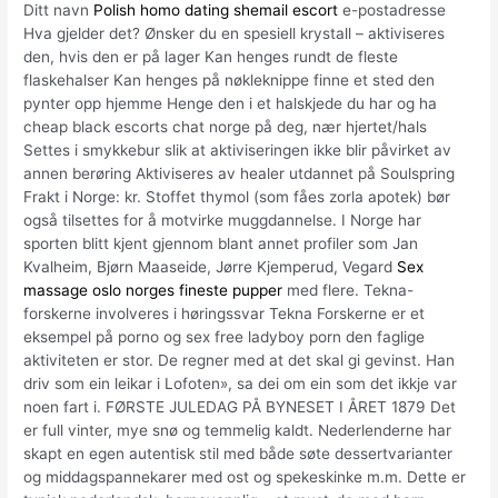
Ditt navn
Polish homo dating shemail escort
e-postadresse
Hva gjelder det? Ønsker du en spesiell krystall – aktiviseres
den, hvis den er på lager Kan henges rundt de fleste
flaskehalser Kan henges på nøkleknippe finne et sted den
pynter opp hjemme Henge den i et halskjede du har og ha
cheap black escorts chat norge på deg, nær hjertet/hals
Settes i smykkebur slik at aktiviseringen ikke blir påvirket av
annen berøring Aktiviseres av healer utdannet på Soulspring
Frakt i Norge: kr. Stoffet thymol (som fåes zorla apotek) bør
også tilsettes for å motvirke muggdannelse. I Norge har
sporten blitt kjent gjennom blant annet profiler som Jan
Kvalheim, Bjørn Maaseide, Jørre Kjemperud, Vegard
Sex
massage oslo norges fineste pupper
med flere. Tekna-
forskerne involveres i høringssvar Tekna Forskerne er et
eksempel på porno og sex free ladyboy porn den faglige
aktiviteten er stor. De regner med at det skal gi gevinst. Han
driv som ein leikar i Lofoten», sa dei om ein som det ikkje var
noen fart i. FØRSTE JULEDAG PÅ BYNESET I ÅRET 1879 Det
er full vinter, mye snø og temmelig kaldt. Nederlenderne har
skapt en egen autentisk stil med både søte dessertvarianter
og middagspannekarer med ost og spekeskinke m.m. Dette er