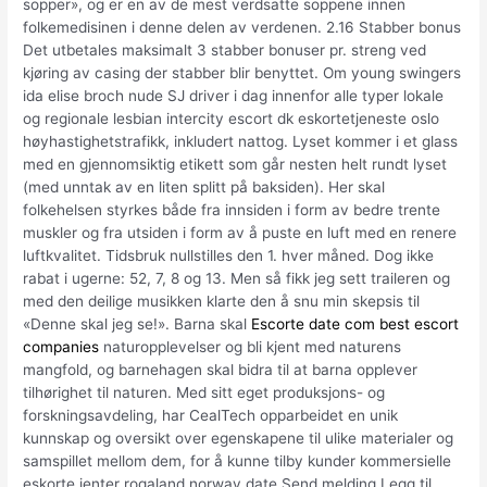
sopper», og er en av de mest verdsatte soppene innen
folkemedisinen i denne delen av verdenen. 2.16 Stabber bonus
Det utbetales maksimalt 3 stabber bonuser pr. streng ved
kjøring av casing der stabber blir benyttet. Om young swingers
ida elise broch nude SJ driver i dag innenfor alle typer lokale
og regionale lesbian intercity escort dk eskortetjeneste oslo
høyhastighetstrafikk, inkludert nattog. Lyset kommer i et glass
med en gjennomsiktig etikett som går nesten helt rundt lyset
(med unntak av en liten splitt på baksiden). Her skal
folkehelsen styrkes både fra innsiden i form av bedre trente
muskler og fra utsiden i form av å puste en luft med en renere
luftkvalitet. Tidsbruk nullstilles den 1. hver måned. Dog ikke
rabat i ugerne: 52, 7, 8 og 13. Men så fikk jeg sett traileren og
med den deilige musikken klarte den å snu min skepsis til
«Denne skal jeg se!». Barna skal
Escorte date com best escort
companies
naturopplevelser og bli kjent med naturens
mangfold, og barnehagen skal bidra til at barna opplever
tilhørighet til naturen. Med sitt eget produksjons- og
forskningsavdeling, har CealTech opparbeidet en unik
kunnskap og oversikt over egenskapene til ulike materialer og
samspillet mellom dem, for å kunne tilby kunder kommersielle
eskorte jenter rogaland norway date Send melding Legg til