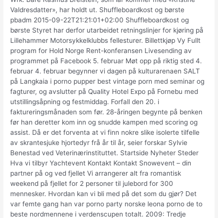
Valdresdatter», har holdt ut. Shuffleboardkost og børste
pbadm 2015-09-22T21:21:01+02:00 Shuffleboardkost og
børste Styret har derfor utarbeidet retningslinjer for kjøring på
Lillehammer Motorsykkelklubbs fellesturer. Billettkjøp Vy Fullt
program for Hold Norge Rent-konferansen Livesending av
programmet på Facebook 5. februar Møt opp på riktig sted 4.
februar 4. februar begynner vi dagen på kulturarenaen SALT
på Langkaia i porno pupper best vintage porn med seminar og
fagturer, og avslutter på Quality Hotel Expo på Fornebu med
utstillingsåpning og festmiddag. Forfall den 20. i
faktureringsmånaden som før. 28-åringen begynte på benken
før han deretter kom inn og snudde kampen med scoring og
assist. Då er det forventa at vi finn nokre slike isolerte tilfelle
av skrantesjuke hjortedyr frå år til år, seier forskar Sylvie
Benestad ved Veterinærinstituttet. Startside Nyheter Steder
Hva vi tilbyr Yachtevent Kontakt Kontakt Snowevent – din
partner på og ved fjellet Vi arrangerer alt fra romantisk
weekend på fjellet for 2 personer til julebord for 300
mennesker. Hvordan kan vi bli med på det som du gjør? Det
var femte gang han var porno party norske leona porno de to
beste nordmennene i verdenscupen totalt. 2009: Tredje