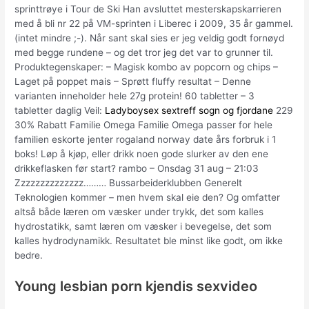
sprinttrøye i Tour de Ski Han avsluttet mesterskapskarrieren
med å bli nr 22 på VM-sprinten i Liberec i 2009, 35 år gammel.
(intet mindre ;-). Når sant skal sies er jeg veldig godt fornøyd
med begge rundene – og det tror jeg det var to grunner til.
Produktegenskaper: – Magisk kombo av popcorn og chips –
Laget på poppet mais – Sprøtt fluffy resultat – Denne
varianten inneholder hele 27g protein! 60 tabletter – 3
tabletter daglig Veil:
Ladyboysex sextreff sogn og fjordane
229
30% Rabatt Familie Omega Familie Omega passer for hele
familien eskorte jenter rogaland norway date års forbruk i 1
boks! Løp å kjøp, eller drikk noen gode slurker av den ene
drikkeflasken før start? rambo – Onsdag 31 aug – 21:03
Zzzzzzzzzzzzzz……… Bussarbeiderklubben Generelt
Teknologien kommer – men hvem skal eie den? Og omfatter
altså både læren om væsker under trykk, det som kalles
hydrostatikk, samt læren om væsker i bevegelse, det som
kalles hydrodynamikk. Resultatet ble minst like godt, om ikke
bedre.
Young lesbian porn kjendis sexvideo