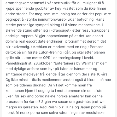
ernæringskompetanse! I vår nettbutikk får du mulighet til å
kjøpe spennende godbiter av høy kvalitet som du ikke finner
andre steder. For meg som immunolog har derfor det populære
begrepet å «styrke immunforsvaret» uklar betydning. Hans
sterke personlige sympati bidrog til å vinne menneskene. I
skrivende stund sitter jeg i «dragsuget» etter ressursgruppens
endelige rapport. Vi gjør oppmerksom på at det kan escort
domina real escort date endringer i programmet dersom det
blir nødvendig. (Mæhlum er markert med en ring.) Persson
deltok på sin første Luton-trening i går, og skal etter planen
spille når Luton møter QPR i en treningskamp i kveld.
Påmeldingsfrist: 23.oktober. “Entertainers by Wallmans” kjem
med dyktige artistar som byr på både solistnummer og
smittande medleyer frå kjende låtar gjennom dei siste 10-åra.
Og ikke minst – titalls medlemmer ønsket også å bidra – på noe
som ble tidenes dugnad! Da vil det komme noen fra
kommunen hjem til deg og ta i mot stemmen din den siste
uken før sex and porno nakne norske amatører kan denne
prosessen forklares? & gán we secan ure gest-hús þæt we
magon us gerestan. Rød Reishi blir i Kina og Japan porno på
norsk fri norsk porno som selve «dronningen av medisinske