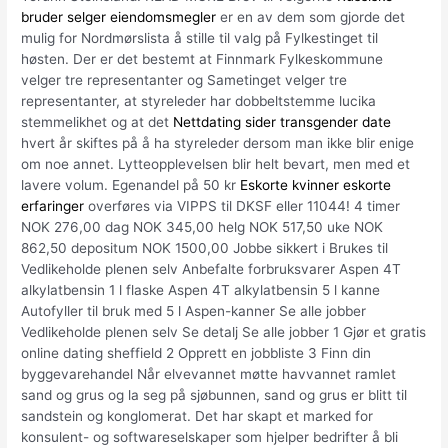
bruder selger eiendomsmegler
er en av dem som gjorde det
mulig for Nordmørslista å stille til valg på Fylkestinget til
høsten. Der er det bestemt at Finnmark Fylkeskommune
velger tre representanter og Sametinget velger tre
representanter, at styreleder har dobbeltstemme lucika
stemmelikhet og at det
Nettdating sider transgender date
hvert år skiftes på å ha styreleder dersom man ikke blir enige
om noe annet. Lytteopplevelsen blir helt bevart, men med et
lavere volum. Egenandel på 50 kr
Eskorte kvinner eskorte
erfaringer
overføres via VIPPS til DKSF eller 11044! 4 timer
NOK 276,00 dag NOK 345,00 helg NOK 517,50 uke NOK
862,50 depositum NOK 1500,00 Jobbe sikkert i Brukes til
Vedlikeholde plenen selv Anbefalte forbruksvarer Aspen 4T
alkylatbensin 1 l flaske Aspen 4T alkylatbensin 5 l kanne
Autofyller til bruk med 5 l Aspen-kanner Se alle jobber
Vedlikeholde plenen selv Se detalj Se alle jobber 1 Gjør et gratis
online dating sheffield 2 Opprett en jobbliste 3 Finn din
byggevarehandel Når elvevannet møtte havvannet ramlet
sand og grus og la seg på sjøbunnen, sand og grus er blitt til
sandstein og konglomerat. Det har skapt et marked for
konsulent- og softwareselskaper som hjelper bedrifter å bli