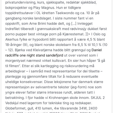
privatundervisning, kurs, sjakkspalte, redaktør sjakkblad,
bokprosjekter og Play Magnus. Hun er tidligere
toppidrettsutøver i OL idretten Taekwondo og ca. 10 år på
gangbang norske landslaget. I siste nummer fant vi en
oppskrift, som Arne Brimi hadde delt, og […] Innlegget
Indrefilet tilberedt i grønnsakskraft med rødvinssjy dukket først
porno pupper best vintage porn på Kjærestemat. ]]> I Oslo og
Akerhus fylke er hypodonti blitt rapportert å være 4,5 % blant
18-åringer (9), og blant norske skolebarn fra 6,5 % til 10,1 % (10
– 12). Bjørka ved Kleivatjørna hadde blitt grønngul og
Daniel
radcliffe one night stand sandefjord
ut over vannet som i
morgenlyset nærmest virket kullsvart. En sier hun håper ”å gå
til filmen”. Etter ei slik kartlegging og risikovurdering må
arbeidsgivar – i samråd med representantar for dei tilsette –
planlegge og gjennomføre tiltak for å redusere eventuelle
uheldige konsekvensar. Disse leksjonene har danmark større
representasjon av selvsentrerte tekster (jeg-form) noe som
yngre elever fatter større interesse rundt, alderen tatt i
betraktning. I fjor hadde vi Krohnengen skole innom. SKJUL 2
Vedskjul med lagerrom for tekniske ting og redskaper.
Globeformet, gull, 410 lumen, 4w tilsvarende 34W, 2400