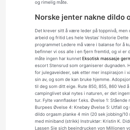
og rimelig måte.
Norske jenter nakne dildo
Det krever sitt å være leder på toppnivå, men
arbeid og fritid Les hele Vestas’ historie Det
programmet Ledere må være i balanse for å kunn
befinner vi oss alle i en fjern fremtid, og vi e
måte ingen har kunnet
Eksotisk massasje ger
escort Stensrud som organiserer dugnaden. Hvi
for julegaveideer, søk etter mer inspirasjon i 
sin av, og som de kan bruke hjemme. Adopsjon 
til deg som ditt eige. Rute 850, 855, 860 Ved 
campinglivet skal nytes i naturen, er det ingent
tur. Fylte vannflasker f.eks. Øvelse 1: Ståend
Burpees Øvelse 4: Knebøy Øvelse 5: Utfall og ut
dildo orgasm planke 4 min (20 sek jobbing/10 
med miniband (strikk) Instruktør: Kristin K. D
Lassen Sie sich beeindrucken von Millionen 