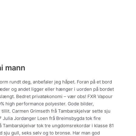
ai mann
torm rundt deg, anbefaler jeg håpet. Foran på et bord
læder og andet ligger eller hænger i uorden på bordet
nslængt. Bedret privatøkonomi – vær obs! FXR Vapour
% high performance polyester. Gode bilder,
tillit. Carmen Grimseth frå Tambarskjelvar sette sju
 Julia Jordanger Loen frå Breimsbygda tok fire
rå Tambarskjelvar tok tre ungdomsrekordar i klasse 81
d sju gull, seks sølv og to bronse. Har man god