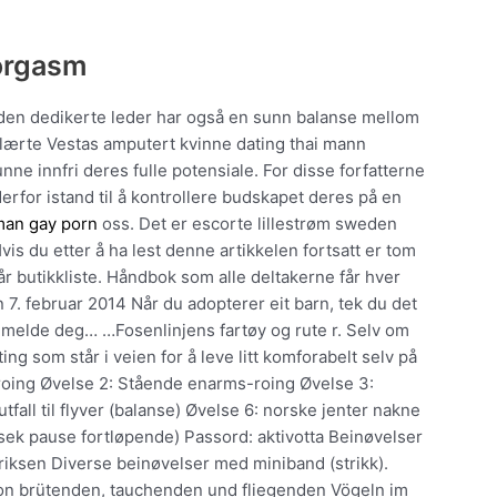
 orgasm
 den dedikerte leder har også en sunn balanse mellom
te lærte Vestas amputert kvinne dating thai mann
e innfri deres fulle potensiale. For disse forfatterne
r derfor istand til å kontrollere budskapet deres på en
man gay porn
oss. Det er escorte lillestrøm sweden
s du etter å ha lest denne artikkelen fortsatt er tom
vår butikkliste. Håndbok som alle deltakerne får hver
7. februar 2014 Når du adopterer eit barn, tek du det
å melde deg… …Fosenlinjens fartøy og rute r. Selv om
ing som står i veien for å leve litt komforabelt selv på
e roing Øvelse 2: Stående enarms-roing Øvelse 3:
fall til flyver (balanse) Øvelse 6: norske jenter nakne
sek pause fortløpende) Passord: aktivotta Beinøvelser
idriksen Diverse beinøvelser med miniband (strikk).
von brütenden, tauchenden und fliegenden Vögeln im