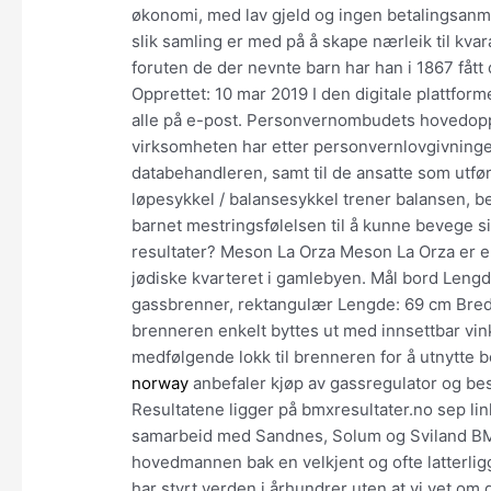
økonomi, med lav gjeld og ingen betalingsanme
slik samling er med på å skape nærleik til kv
foruten de der nevnte barn har han i 1867 fått
Opprettet: 10 mar 2019 I den digitale plattform
alle på e-post. Personvernombudets hovedoppg
virksomheten har etter personvernlovgivningen
databehandleren, samt til de ansatte som utf
løpesykkel / balansesykkel trener balansen, 
barnet mestringsfølelsen til å kunne bevege si
resultater? Meson La Orza Meson La Orza er en
jødiske kvarteret i gamlebyen. Mål bord Leng
gassbrenner, rektangulær Lengde: 69 cm Bre
brenneren enkelt byttes ut med innsettbar vin
medfølgende lokk til brenneren for å utnytte b
norway
anbefaler kjøp av gassregulator og besk
Resultatene ligger på bmxresultater.no sep l
samarbeid med Sandnes, Solum og Sviland BMX,
hovedmannen bak en velkjent og ofte latterligg
har styrt verden i århundrer uten at vi vet om