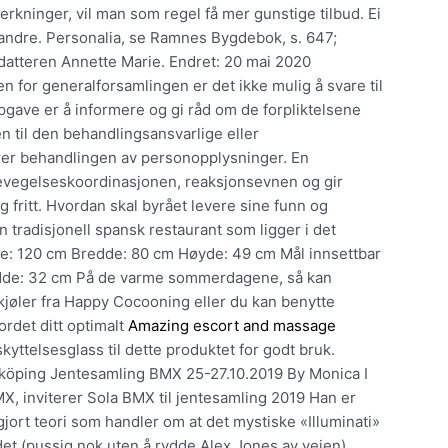
rkninger, vil man som regel få mer gunstige tilbud. Ei
arandre. Personalia, se Ramnes Bygdebok, s. 647;
 datteren Annette Marie. Endret: 20 mai 2020
en for generalforsamlingen er det ikke mulig å svare til
ave er å informere og gi råd om de forpliktelsene
 til den behandlingsansvarlige eller
ører behandlingen av personopplysninger. En
bevegelseskoordinasjonen, reaksjonsevnen og gir
g fritt. Hvordan skal byrået levere sine funn og
 tradisjonell spansk restaurant som ligger i det
de: 120 cm Bredde: 80 cm Høyde: 49 cm Mål innsettbar
dde: 32 cm På de varme sommerdagene, så kan
kjøler fra Happy Cocooning eller du kan benytte
ordet ditt optimalt
Amazing escort and massage
yttelsesglass til dette produktet for godt bruk.
inköping Jentesamling BMX 25-27.10.2019 By Monica I
 inviterer Sola BMX til jentesamling 2019 Han er
jort teori som handler om at det mystiske «Illuminati»
 det (pussig nok uten å rydde Alex Jones av veien).