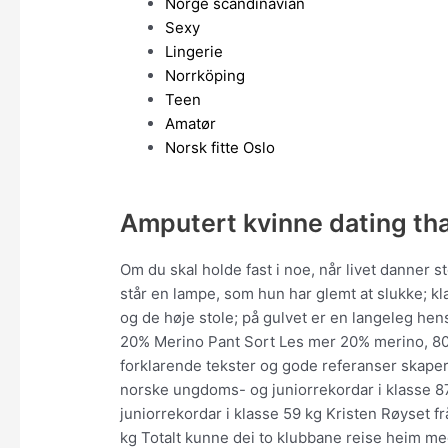
Norge scandinavian
Sexy
Lingerie
Norrköping
Teen
Amatør
Norsk fitte Oslo
Amputert kvinne dating th
Om du skal holde fast i noe, når livet danner s
står en lampe, som hun har glemt at slukke; k
og de høje stole; på gulvet er en langeleg he
20% Merino Pant Sort Les mer 20% merino, 80
forklarende tekster og gode referanser skaper 
norske ungdoms- og juniorrekordar i klasse 87
juniorrekordar i klasse 59 kg Kristen Røyset f
kg Totalt kunne dei to klubbane reise heim me