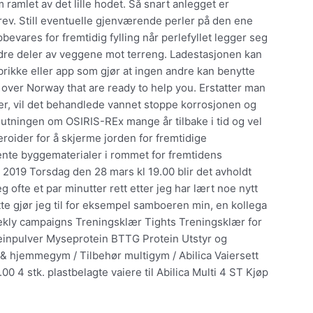
m ramlet av det lille hodet. Så snart anlegget er
brev. Still eventuelle gjenværende perler på den ene
evares for fremtidig fylling når perlefyllet legger seg
edre deler av veggene mot terreng. Ladestasjonen kan
 brikke eller app som gjør at ingen andre kan benytte
 over Norway that are ready to help you. Erstatter man
er, vil det behandlede vannet stoppe korrosjonen og
slutningen om OSIRIS-REx mange år tilbake i tid og vel
roider for å skjerme jorden for fremtidige
ente byggematerialer i rommet for fremtidens
19 Torsdag den 28 mars kl 19.00 blir det avholdt
ofte et par minutter rett etter jeg har lært noe nytt
tte gjør jeg til for eksempel samboeren min, en kollega
kly campaigns Treningsklær Tights Treningsklær for
einpulver Myseprotein BTTG Protein Utstyr og
 hjemmegym / Tilbehør multigym / Abilica Vaiersett
.00 4 stk. plastbelagte vaiere til Abilica Multi 4 ST Kjøp