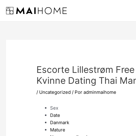
Ir
al
contenido
Escorte Lillestrøm Fre
Kvinne Dating Thai Ma
/
Uncategorized
/ Por
adminmaihome
Sex
Date
Danmark
Mature