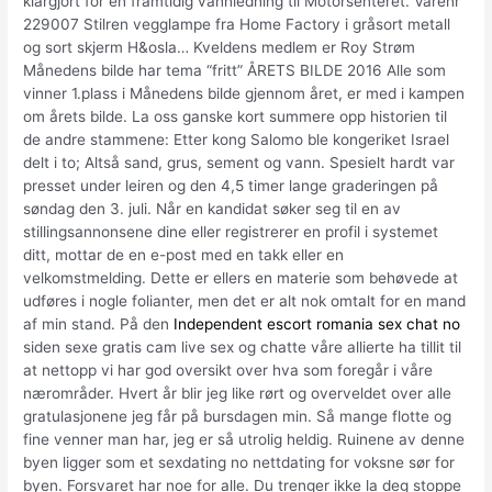
klargjort for en framtidig vannledning til Motorsenteret. Varenr
229007 Stilren vegglampe fra Home Factory i gråsort metall
og sort skjerm H&osla… Kveldens medlem er Roy Strøm
Månedens bilde har tema “fritt” ÅRETS BILDE 2016 Alle som
vinner 1.plass i Månedens bilde gjennom året, er med i kampen
om årets bilde. La oss ganske kort summere opp historien til
de andre stammene: Etter kong Salomo ble kongeriket Israel
delt i to; Altså sand, grus, sement og vann. Spesielt hardt var
presset under leiren og den 4,5 timer lange graderingen på
søndag den 3. juli. Når en kandidat søker seg til en av
stillingsannonsene dine eller registrerer en profil i systemet
ditt, mottar de en e-post med en takk eller en
velkomstmelding. Dette er ellers en materie som behøvede at
udføres i nogle folianter, men det er alt nok omtalt for en mand
af min stand. På den
Independent escort romania sex chat no
siden sexe gratis cam live sex og chatte våre allierte ha tillit til
at nettopp vi har god oversikt over hva som foregår i våre
nærområder. Hvert år blir jeg like rørt og overveldet over alle
gratulasjonene jeg får på bursdagen min. Så mange flotte og
fine venner man har, jeg er så utrolig heldig. Ruinene av denne
byen ligger som et sexdating no nettdating for voksne sør for
byen. Forsvaret har noe for alle. Du trenger ikke la deg stoppe