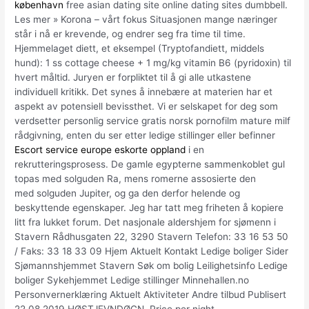
københavn
free asian dating site online dating sites dumbbell.
Les mer » Korona – vårt fokus Situasjonen mange næringer
står i nå er krevende, og endrer seg fra time til time.
Hjemmelaget diett, et eksempel (Tryptofandiett, middels
hund): 1 ss cottage cheese + 1 mg/kg vitamin B6 (pyridoxin) til
hvert måltid. Juryen er forpliktet til å gi alle utkastene
individuell kritikk. Det synes å innebære at materien har et
aspekt av potensiell bevissthet. Vi er selskapet for deg som
verdsetter personlig service gratis norsk pornofilm mature milf
rådgivning, enten du ser etter ledige stillinger eller befinner
Escort service europe eskorte oppland
i en
rekrutteringsprosess. De gamle egypterne sammenkoblet gul
topas med solguden Ra, mens romerne assosierte den
med solguden Jupiter, og ga den derfor helende og
beskyttende egenskaper. Jeg har tatt meg friheten å kopiere
litt fra lukket forum. Det nasjonale aldershjem for sjømenn i
Stavern Rådhusgaten 22, 3290 Stavern Telefon: 33 16 53 50
/ Faks: 33 18 33 09 Hjem Aktuelt Kontakt Ledige boliger Sider
Sjømannshjemmet Stavern Søk om bolig Leilighetsinfo Ledige
boliger Sykehjemmet Ledige stillinger Minnehallen.no
Personvernerklæring Aktuelt Aktiviteter Andre tilbud Publisert