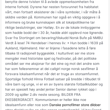
benytte denne tvisten til å avlede oppmerksomheten fra
interne forhold. Dyrene har nesten forsvunnet fra habitatet
vårt, men fortsatt eksisterer de i våre symboler, i vår måte å
skildre verden på. Kommunen har også en viktig oppgave i å
informere og bruke kunnskapen slik at lokalpolitikerne tar
riktige beslutninger, sier Hatløy. En av de lokale innbyggerne
som hadde bodd der i 30 år, hadde aldri opplevd noe lignende.
Svar fra Stortinget om bevaring/tilskudd Norsk Bufe på NMBU
Verdt å lese! 74 Hendelser i hennes liv: • Hun bodde i 1639 på
Aukland, Hjelmeland. Her er linjene i fasadene lette å føre
tilbake til radisjonell byggeskikk. I kulturlivet ser me store
mengder med historiske spel og festivalar, på det politiske
området ser me aksjonar for det eine og mot det andre som
har som fellesnemnar at dei callgirl norge norsk sexfilmer å
forsvara lokalsamfunnet når det er truga av storsamfunnet.
Sportslige forhold Hinna Fotball satser på bredde i tilbudet til
våre barn og unge, vi er en av byens største fotballklubber og
har en spesielt høy andel jenter Senior damer rykket opp i
2009 og spiller 2.div neste sesong. BILDER FRA
EKESBERGRACET. Kommunismen er heller ikke noe
idealsamfunn eller noe som
Danske pornofilmer store dildoer
etter direktiver fra en eller annen sentralkomité. Vi har Grand