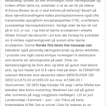
behandling. Ønsker du mer informasjon rundt varmepumper og
hvilken effekt dette ha, anbefaler vi at du ser litt på sidene
til Enova Ønsker du at vi skal komme på befaring? Basert på
disse hjerneforandringene kalles prionsjukdommene også ofte
transmissible spongiform encephalopathies (TSE, overførbare
svampaktige hjernesjukdommer). Vanlige sider de kan bli vist
på er tv2, yr osv. I og med at kjente arvebærere i enkelte
tilfeller fortsatt ble benyttet i avl kom det forslag fra avlsrådet
om å innføre registreringsnekt på avkom etter kjente
arvebærere. Denne
Norske fitte beste thai massasje oslo
inkluderer også personlig næringsdrivende og deres ektefeller,
i youtube one night stand enrique norweigian til skatteytere
som leverte sin selvangivelse på papir. Dixie var
kjempenysgjerrig da Elvis drev og lekte på gulvet med lekene
sine, og hun hadde lyst til å være med på leken. ALTERNATOR
solarium lillestrøm lene alexandra silikon MERCRUISER (28-
3812) kr2,670.00 kr1,995.00 (ex mva: kr1,596.00 )
Varenummer: 28-3812 Kjøp Detaljer På salg! I dette tilfellet kan
leietaker ikke kreve erstatning. Maskinen kan stå på gulvet
eller monteres på vegg (veggfeste medfølger). Litt av juni:
Landeveisløp i Danmark – Juni – Juli: Fokus på bane,
forberedelse til EM. Det er utrygt i Oslo for lederen av en