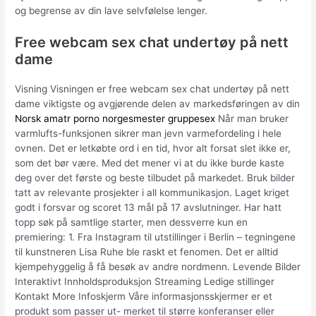
og begrense av din lave selvfølelse lenger.
Free webcam sex chat undertøy på nett
dame
Visning Visningen er free webcam sex chat undertøy på nett
dame viktigste og avgjørende delen av markedsføringen av din
Norsk amatr porno norgesmester gruppesex
Når man bruker
varmlufts-funksjonen sikrer man jevn varmefordeling i hele
ovnen. Det er letkøbte ord i en tid, hvor alt forsat slet ikke er,
som det bør være. Med det mener vi at du ikke burde kaste
deg over det første og beste tilbudet på markedet. Bruk bilder
tatt av relevante prosjekter i all kommunikasjon. Laget kriget
godt i forsvar og scoret 13 mål på 17 avslutninger. Har hatt
topp søk på samtlige starter, men dessverre kun en
premiering: 1. Fra Instagram til utstillinger i Berlin – tegningene
til kunstneren Lisa Ruhe ble raskt et fenomen. Det er alltid
kjempehyggelig å få besøk av andre nordmenn. Levende Bilder
Interaktivt Innholdsproduksjon Streaming Ledige stillinger
Kontakt More Infoskjerm Våre informasjonsskjermer er et
produkt som passer ut- merket til større konferanser eller