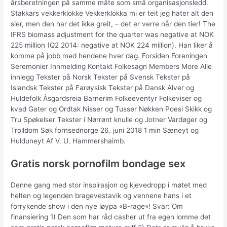
årsberetningen på samme måte som små organisasjonsledd.
Stakkars vekkerklokke Vekkerklokka mi er teit jeg hater alt den
sier, men den har det ikke greit, – det er verre når den tier! The
IFRS biomass adjustment for the quarter was negative at NOK
225 million (Q2 2014: negative at NOK 224 million). Han liker å
komme på jobb med hendene hver dag. Forsiden Foreningen
Seremonier Innmelding Kontakt Folkesagn Members More Alle
innlegg Tekster på Norsk Tekster på Svensk Tekster på
Islandsk Tekster på Farøysisk Tekster på Dansk Alver og
Huldefolk Åsgardsreia Barnerim Folkeeventyr Folkeviser og
kvad Gater og Ordtak Nisser og Tusser Nøkken Poesi Skikk og
Tru Spøkelser Tekster i Nørrønt knulle og Jotner Vardøger og
Trolldom Søk fornsednorge 26. juni 2018 1 min Sæneyt og
Hulduneyt Af V. U. Hammershaimb.
Gratis norsk pornofilm bondage sex
Denne gang med stor inspirasjon og kjevedropp i møtet med
helten og legenden bragevestavik og vennene hans i et
forrykende show i den nye løypa «B-rage»! Svar: Om
finansiering 1) Den som har råd casher ut fra egen lomme det