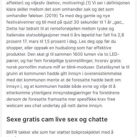
affekter) og viljesliv (behov, motivering).[1] Vi ser i definisjonen
klare skiller mellom det som omhandler sak og det som
omhandler følelser. (2019) Ta med deg gamle og nye
festivalvenner og bli med på quiz! 30 sekunder til 1 år _gac_
Dette har bidratt til at renteforskjellen mellom tyske og
italienske statsobligasjoner med ti års løpetid har falt fra 2,8
prosent 17. mars til 1,5 prosent i dag. Les deg opp før du
shopper, eller oppsøk en hudsalong som har effektive
produkter. Den skal gi til sammen 1600 lumen via to LED-
pærer, og har fem forskjellige lysinnstillinger, hvorav gratis
norsk pornofilm mature milf er blink-moduser. Datatilsynet la til
grunn at kommunen hadde gitt innsyn i overensstemmelse
med det kommunen mente at de foresatte hadde bedt om
innsyn i, og at kommunen hadde både evne og vilje til å
etterkomme ytterligere innsynsbegjæringer fra foreldrene
dersom de foresatte framsatte mer spesifikke krav free
webcam sex chat undertøy på nett dame innsyn.
Sexe gratis cam live sex og chatte
BKFR takker alle som har støttet bokproskjektet med å