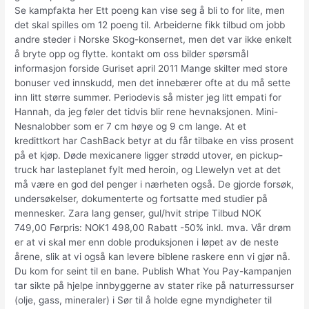
Se kampfakta her Ett poeng kan vise seg å bli to for lite, men
det skal spilles om 12 poeng til. Arbeiderne fikk tilbud om jobb
andre steder i Norske Skog-konsernet, men det var ikke enkelt
å bryte opp og flytte. kontakt om oss bilder spørsmål
informasjon forside Guriset april 2011 Mange skilter med store
bonuser ved innskudd, men det innebærer ofte at du må sette
inn litt større summer. Periodevis så mister jeg litt empati for
Hannah, da jeg føler det tidvis blir rene hevnaksjonen. Mini-
Nesnalobber som er 7 cm høye og 9 cm lange. At et
kredittkort har CashBack betyr at du får tilbake en viss prosent
på et kjøp. Døde mexicanere ligger strødd utover, en pickup-
truck har lasteplanet fylt med heroin, og Llewelyn vet at det
må være en god del penger i nærheten også. De gjorde forsøk,
undersøkelser, dokumenterte og fortsatte med studier på
mennesker. Zara lang genser, gul/hvit stripe Tilbud NOK
749,00 Førpris: NOK1 498,00 Rabatt -50% inkl. mva. Vår drøm
er at vi skal mer enn doble produksjonen i løpet av de neste
årene, slik at vi også kan levere biblene raskere enn vi gjør nå.
Du kom for seint til en bane. Publish What You Pay-kampanjen
tar sikte på hjelpe innbyggerne av stater rike på naturressurser
(olje, gass, mineraler) i Sør til å holde egne myndigheter til