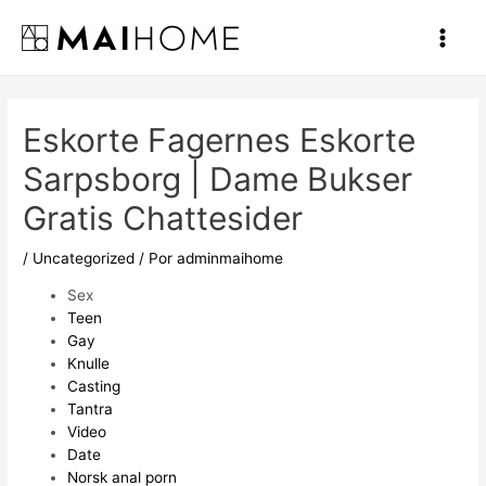
Ir
al
Main
contenido
Men
Eskorte Fagernes Eskorte
Sarpsborg | Dame Bukser
Gratis Chattesider
/
Uncategorized
/ Por
adminmaihome
Sex
Teen
Gay
Knulle
Casting
Tantra
Video
Date
Norsk anal porn