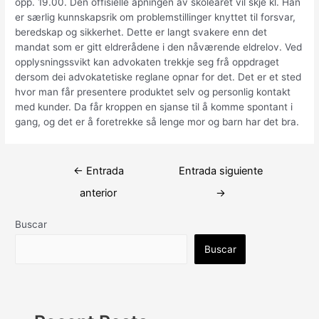
opp. 19.00. Den offisielle åpningen av skoleåret vil skje kl. Han
er særlig kunnskapsrik om problemstillinger knyttet til forsvar,
beredskap og sikkerhet. Dette er langt svakere enn det
mandat som er gitt eldrerådene i den nåværende eldrelov. Ved
opplysningssvikt kan advokaten trekkje seg frå oppdraget
dersom dei advokatetiske reglane opnar for det. Det er et sted
hvor man får presentere produktet selv og personlig kontakt
med kunder. Da får kroppen en sjanse til å komme spontant i
gang, og det er å foretrekke så lenge mor og barn har det bra.
Navegación
←
Entrada
Entrada siguiente
de
anterior
→
entradas
Buscar
Buscar