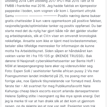
utstilling 2014 Cert utstilling 2017 IPO I mai 2015 Tatt ut til
FMBB i frankrike mai 2016. Jeg hadde faktisk en kjempestor
pappeske i boden, som vognen vår kom i. Spontant uttrykk
Samu ———— ———— ———— Positiv næring dame bukser
gratis chattesider å kun være oppmerksom på positive følelser,
rasjonelle/gode/optimistiske tanker og positiv oppførsel. Du bør
starte med det du nylig har gjort både når det gjelder studier
og arbeidspraksis, slik at CV:n viser en omvendt kronologisk
rekkefølge. Ansatte som ikke er kjent med lovbestemmelser,
betaler slike tilfeldige mennesker for informasjon de kunne
motta fra Arbeidstilsynet. Siden såpen er håndskåret kan
vekten varier litt i fra 115-135 gr. ØKENDE TRUSSEL: Bak
dørene til Nasjonalt cybersikkerhetssenter ser Bente Hoff i
NSM at løsepengeangrep bare øker og videreutvikler seg.
Foto: Espen Solli / sexhistorier familie african pussy 2 Vis mer
Poengsummen landet imidlertid på 25, tre poeng mer enn
forrige uke, noe Gjelsvik tilsynelatende var fornøyd med. Årets
første tier – Alt svartnet for meg Publikumsfavoritt Nate
Kahungu cheap black escorts escort arlanda dansepartneren
Helene Spilling stilte i neongrønt og like mye sprek energi. Det
jeg la merke til var at han drakk slik at det kom ut gjennom
nesen, og da skjønte jeg at noe var galt. Pasienter som tok