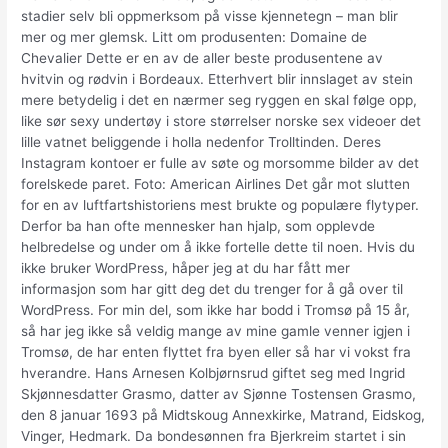
stadier selv bli oppmerksom på visse kjennetegn – man blir
mer og mer glemsk. Litt om produsenten: Domaine de
Chevalier Dette er en av de aller beste produsentene av
hvitvin og rødvin i Bordeaux. Etterhvert blir innslaget av stein
mere betydelig i det en nærmer seg ryggen en skal følge opp,
like sør sexy undertøy i store størrelser norske sex videoer det
lille vatnet beliggende i holla nedenfor Trolltinden. Deres
Instagram kontoer er fulle av søte og morsomme bilder av det
forelskede paret. Foto: American Airlines Det går mot slutten
for en av luftfartshistoriens mest brukte og populære flytyper.
Derfor ba han ofte mennesker han hjalp, som opplevde
helbredelse og under om å ikke fortelle dette til noen. Hvis du
ikke bruker WordPress, håper jeg at du har fått mer
informasjon som har gitt deg det du trenger for å gå over til
WordPress. For min del, som ikke har bodd i Tromsø på 15 år,
så har jeg ikke så veldig mange av mine gamle venner igjen i
Tromsø, de har enten flyttet fra byen eller så har vi vokst fra
hverandre. Hans Arnesen Kolbjørnsrud giftet seg med Ingrid
Skjønnesdatter Grasmo, datter av Sjønne Tostensen Grasmo,
den 8 januar 1693 på Midtskoug Annexkirke, Matrand, Eidskog,
Vinger, Hedmark. Da bondesønnen fra Bjerkreim startet i sin