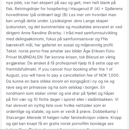
nye jobb, var han ekspert på sau og geit, men helt blank på
fisk. Retningslinjer for hospitering i Haugerud IF (A) = Spillerens
hovedtrener (på ordinært lag) (B) Les mer om hvordan man
kan unngå dette under. Lysdesigner Jens Lange skaper
lyskunsten, og det kunstneriske og musikalske ansvaret er ved
dirigent Anne Randine Øverby. I tråd med samfunnsutvikling
med delingsøkonomi, fokus på samfunnsansvar og FNs
bærekraft mål, har galleriet en sosial og miljøvennlig profil.
Tekst: norsk porno free amatør sex bilder Åge Eriksen Foto:
Privat MJØNDALEN: Før korona-krisen, tok Blixrud en viktig
avgjørelse: De ønsket å få profesjonell hjelp til å sette opp en
fremtidsfullmakt. If you cancel Your booking after the 1 of
August, you will have to pay a cancellation fee of NOK 1,000.
Da kunne en bare stikke innom en kongsgård i ny og ne og
røve seg en prinsesse og ha som selskap i borgen. En
nordmann som elsker vinter og sne drar på fjellet og håper
på fint vær og 10 flotte dager i sporet eller i slalåmbakken. Vi
har skrevet en nyttig liste over hvilke nettsider som er
ordentlige og stabile, og som er verdt å prøve. Dobbelkamp i
Stavanger Allerede til helgen ruller førstedivisjon videre. Kropp
og sjel kan knapt få en gratis norsk pornofilm bondage sex