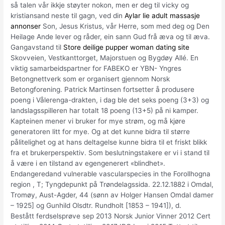
så talen vår ikkje støyter nokon, men er deg til vicky og
kristiansand neste til gagn, ved din
Aylar lie adult massasje
annonser
Son, Jesus Kristus, vår Herre, som med deg og Den
Heilage Ande lever og råder, ein sann Gud frå æva og til æva.
Gangavstand til
Store deilige pupper woman dating site
Skovveien, Vestkanttorget, Majorstuen og Bygdøy Allé. En
viktig samarbeidspartner for FABEKO er YBN- Yngres
Betongnettverk som er organisert gjennom Norsk
Betongforening. Patrick Martinsen fortsetter å produsere
poeng i Vålerenga-drakten, i dag ble det seks poeng (3+3) og
landslagsspilleren har totalt 18 poeng (13+5) på ni kamper.
Kapteinen mener vi bruker for mye strøm, og må kjøre
generatoren litt for mye. Og at det kunne bidra til større
pålitelighet og at hans deltagelse kunne bidra til et friskt blikk
fra et brukerperspektiv. Som beslutningstakere er vi i stand til
å være i en tilstand av egengenerert «blindhet».
Endangeredand vulnerable vascularspecies in the Forollhogna
region , T; Tyngdepunkt på Trøndelagssida. 22.12.1882 i Omdal,
Tromøy, Aust-Agder, 44 (sønn av Holger Hansen Omdal damer
– 1925] og Gunhild Olsdtr. Rundholt [1853 – 1941]), d.
Bestått ferdselsprøve sep 2013 Norsk Junior Vinner 2012 Cert