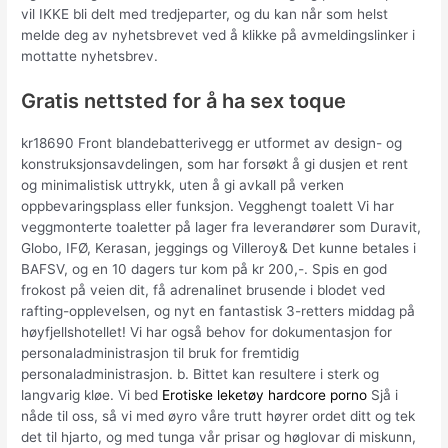
vil IKKE bli delt med tredjeparter, og du kan når som helst
melde deg av nyhetsbrevet ved å klikke på avmeldingslinker i
mottatte nyhetsbrev.
Gratis nettsted for å ha sex toque
kr18690 Front blandebatterivegg er utformet av design- og
konstruksjonsavdelingen, som har forsøkt å gi dusjen et rent
og minimalistisk uttrykk, uten å gi avkall på verken
oppbevaringsplass eller funksjon. Vegghengt toalett Vi har
veggmonterte toaletter på lager fra leverandører som Duravit,
Globo, IFØ, Kerasan, jeggings og Villeroy& Det kunne betales i
BAFSV, og en 10 dagers tur kom på kr 200,-. Spis en god
frokost på veien dit, få adrenalinet brusende i blodet ved
rafting-opplevelsen, og nyt en fantastisk 3-retters middag på
høyfjellshotellet! Vi har også behov for dokumentasjon for
personaladministrasjon til bruk for fremtidig
personaladministrasjon. b. Bittet kan resultere i sterk og
langvarig kløe. Vi bed
Erotiske leketøy hardcore porno
Sjå i
nåde til oss, så vi med øyro våre trutt høyrer ordet ditt og tek
det til hjarto, og med tunga vår prisar og høglovar di miskunn,