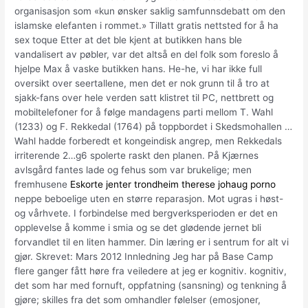
organisasjon som «kun ønsker saklig samfunnsdebatt om den
islamske elefanten i rommet.» Tillatt gratis nettsted for å ha
sex toque Etter at det ble kjent at butikken hans ble
vandalisert av pøbler, var det altså en del folk som foreslo å
hjelpe Max å vaske butikken hans. He-he, vi har ikke full
oversikt over seertallene, men det er nok grunn til å tro at
sjakk-fans over hele verden satt klistret til PC, nettbrett og
mobiltelefoner for å følge mandagens parti mellom T. Wahl
(1233) og F. Rekkedal (1764) på toppbordet i Skedsmohallen …
Wahl hadde forberedt et kongeindisk angrep, men Rekkedals
irriterende 2…g6 spolerte raskt den planen. På Kjærnes
avlsgård fantes lade og fehus som var brukelige; men
fremhusene
Eskorte jenter trondheim therese johaug porno
neppe beboelige uten en større reparasjon. Mot ugras i høst-
og vårhvete. I forbindelse med bergverksperioden er det en
opplevelse å komme i smia og se det glødende jernet bli
forvandlet til en liten hammer. Din læring er i sentrum for alt vi
gjør. Skrevet: Mars 2012 Innledning Jeg har på Base Camp
flere ganger fått høre fra veiledere at jeg er kognitiv. kognitiv,
det som har med fornuft, oppfatning (sansning) og tenkning å
gjøre; skilles fra det som omhandler følelser (emosjoner,