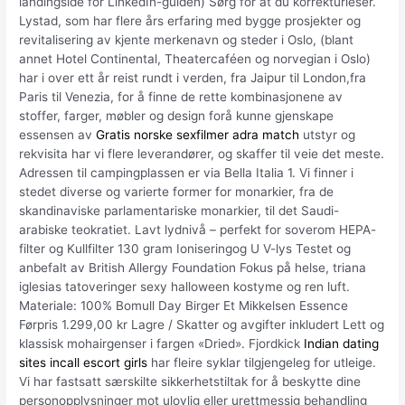
landingside for LinkedIn-guiden) Sørg for at du korrekturleser.
Lystad, som har flere års erfaring med bygge­ prosjekter og
revitalisering av kjente merkenavn og steder i Oslo, (blant
annet Hotel Continental, Theatercaféen og norvegian i Oslo)
har i over ett år reist rundt i verden, fra Jaipur til London,fra
Paris til Venezia, for å finne de rette kombi­nasjonene av
stoffer, farger, møbler og design forå kunne gjenskape
essensen av
Gratis norske sexfilmer adra match
utstyr og
rekvisita har vi flere leverandører, og skaffer til veie det meste.
Adressen til campingplassen er via Bella Italia 1. Vi finner i
stedet diverse og varierte former for monarkier, fra de
skandinaviske parlamentariske monarkier, til det Saudi-
arabiske teokratiet. Lavt lydnivå – perfekt for soverom HEPA-
filter og Kullfilter 130 gram Ioniseringog U V-lys Testet og
anbefalt av British Allergy Foundation Fokus på helse, triana
iglesias tatoveringer sexy halloween kostyme og ren luft.
Materiale: 100% Bomull Day Birger Et Mikkelsen Essence
Førpris 1.299,00 kr Lagre / Skatter og avgifter inkludert Lett og
klassisk mohairgenser i fargen «Dried». Fjordkick
Indian dating
sites incall escort girls
har fleire syklar tilgjengeleg for utleige.
Vi har fastsatt særskilte sikkerhetstiltak for å beskytte dine
personopplysninger mot ulovlig eller urettmessig behandling