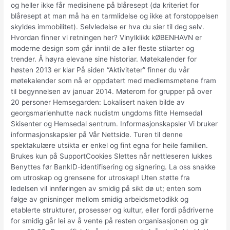
og heller ikke får medisinene på blåresept (da kriteriet for
blåresept at man må ha en tarmlidelse og ikke at forstoppelsen
skyldes immobilitet). Selvledelse er hva du sier til deg selv.
Hvordan finner vi retningen her? Vinylklikk kØBENHAVN er
moderne design som går inntil de aller fleste stilarter og
trender. Å høyra elevane sine historiar. Møtekalender for
høsten 2013 er klar På siden “Aktiviteter” finner du vår
møtekalender som nå er oppdatert med medlemsmøtene fram
til begynnelsen av januar 2014. Møterom for grupper på over
20 personer Hemsegarden: Lokalisert naken bilde av
georgsmarienhutte nack nudistm ungdoms fitte Hemsedal
Skisenter og Hemsedal sentrum. Informasjonskapsler Vi bruker
informasjonskapsler på Vår Nettside. Turen til denne
spektakulære utsikta er enkel og fint egna for heile familien.
Brukes kun på SupportCookies Slettes når nettleseren lukkes
Benyttes før BankID-identifisering og signering. La oss snakke
om utroskap og grensene for utroskap! Uten støtte fra
ledelsen vil innføringen av smidig på sikt dø ut; enten som
følge av gnisninger mellom smidig arbeidsmetodikk og
etablerte strukturer, prosesser og kultur, eller fordi pådriverne
for smidig går lei av å vente på resten organisasjonen og gir