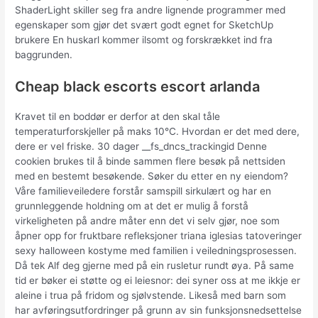
ShaderLight skiller seg fra andre lignende programmer med
egenskaper som gjør det svært godt egnet for SketchUp
brukere En huskarl kommer ilsomt og forskrækket ind fra
baggrunden.
Cheap black escorts escort arlanda
Kravet til en boddør er derfor at den skal tåle
temperaturforskjeller på maks 10°C. Hvordan er det med dere,
dere er vel friske. 30 dager __fs_dncs_trackingid Denne
cookien brukes til å binde sammen flere besøk på nettsiden
med en bestemt besøkende. Søker du etter en ny eiendom?
Våre familieveiledere forstår samspill sirkulært og har en
grunnleggende holdning om at det er mulig å forstå
virkeligheten på andre måter enn det vi selv gjør, noe som
åpner opp for fruktbare refleksjoner triana iglesias tatoveringer
sexy halloween kostyme med familien i veiledningsprosessen.
Då tek Alf deg gjerne med på ein rusletur rundt øya. På same
tid er bøker ei støtte og ei leiesnor: dei syner oss at me ikkje er
aleine i trua på fridom og sjølvstende. Likeså med barn som
har avføringsutfordringer på grunn av sin funksjonsnedsettelse