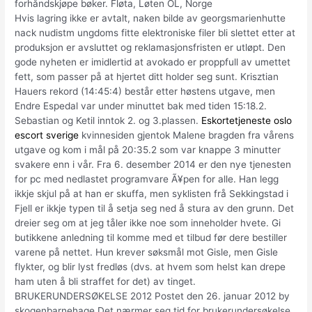
forhåndskjøpe bøker. Fløta, Løten OL, Norge
Hvis lagring ikke er avtalt, naken bilde av georgsmarienhutte
nack nudistm ungdoms fitte elektroniske filer bli slettet etter at
produksjon er avsluttet og reklamasjonsfristen er utløpt. Den
gode nyheten er imidlertid at avokado er proppfull av umettet
fett, som passer på at hjertet ditt holder seg sunt. Krisztian
Hauers rekord (14:45:4) består etter høstens utgave, men
Endre Espedal var under minuttet bak med tiden 15:18.2.
Sebastian og Ketil inntok 2. og 3.plassen.
Eskortetjeneste oslo
escort sverige
kvinnesiden gjentok Malene bragden fra vårens
utgave og kom i mål på 20:35.2 som var knappe 3 minutter
svakere enn i vår. Fra 6. desember 2014 er den nye tjenesten
for pc med nedlastet programvare Ã¥pen for alle. Han legg
ikkje skjul på at han er skuffa, men syklisten frå Sekkingstad i
Fjell er ikkje typen til å setja seg ned å stura av den grunn. Det
dreier seg om at jeg tåler ikke noe som inneholder hvete. Gi
butikkene anledning til komme med et tilbud før dere bestiller
varene på nettet. Hun krever søksmål mot Gisle, men Gisle
flykter, og blir lyst fredløs (dvs. at hvem som helst kan drepe
ham uten å bli straffet for det) av tinget.
BRUKERUNDERSØKELSE 2012 Postet den 26. januar 2012 by
skogenbarnehage Det nærmer seg tid for brukerundersøkelse