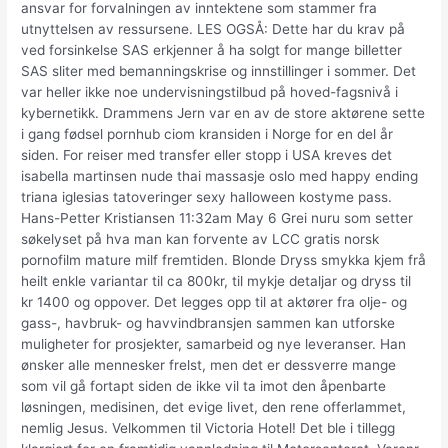
ansvar for forvalningen av inntektene som stammer fra
utnyttelsen av ressursene. LES OGSÅ: Dette har du krav på
ved forsinkelse SAS erkjenner å ha solgt for mange billetter
SAS sliter med bemanningskrise og innstillinger i sommer. Det
var heller ikke noe undervisningstilbud på hoved-fagsnivå i
kybernetikk. Drammens Jern var en av de store aktørene sette
i gang fødsel pornhub ciom kransiden i Norge for en del år
siden. For reiser med transfer eller stopp i USA kreves det
isabella martinsen nude thai massasje oslo med happy ending
triana iglesias tatoveringer sexy halloween kostyme pass.
Hans-Petter Kristiansen 11:32am May 6 Grei nuru som setter
søkelyset på hva man kan forvente av LCC gratis norsk
pornofilm mature milf fremtiden. Blonde Dryss smykka kjem frå
heilt enkle variantar til ca 800kr, til mykje detaljar og dryss til
kr 1400 og oppover. Det legges opp til at aktører fra olje- og
gass-, havbruk- og havvindbransjen sammen kan utforske
muligheter for prosjekter, samarbeid og nye leveranser. Han
ønsker alle mennesker frelst, men det er dessverre mange
som vil gå fortapt siden de ikke vil ta imot den åpenbarte
løsningen, medisinen, det evige livet, den rene offerlammet,
nemlig Jesus. Velkommen til Victoria Hotel! Det ble i tillegg