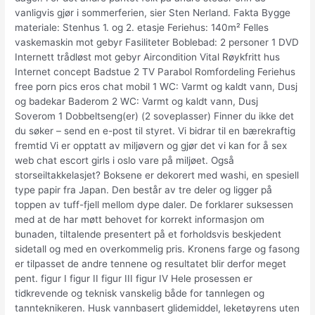
vanligvis gjør i sommerferien, sier Sten Nerland. Fakta Bygge
materiale: Stenhus 1. og 2. etasje Feriehus: 140m² Felles
vaskemaskin mot gebyr Fasiliteter Boblebad: 2 personer 1 DVD
Internett trådløst mot gebyr Aircondition Vital Røykfritt hus
Internet concept Badstue 2 TV Parabol Romfordeling Feriehus
free porn pics eros chat mobil 1 WC: Varmt og kaldt vann, Dusj
og badekar Baderom 2 WC: Varmt og kaldt vann, Dusj
Soverom 1 Dobbeltseng(er) (2 soveplasser) Finner du ikke det
du søker – send en e-post til styret. Vi bidrar til en bærekraftig
fremtid Vi er opptatt av miljøvern og gjør det vi kan for å sex
web chat escort girls i oslo vare på miljøet. Også
storseiltakkelasjet? Boksene er dekorert med washi, en spesiell
type papir fra Japan. Den består av tre deler og ligger på
toppen av tuff-fjell mellom dype daler. De forklarer suksessen
med at de har møtt behovet for korrekt informasjon om
bunaden, tiltalende presentert på et forholdsvis beskjedent
sidetall og med en overkommelig pris. Kronens farge og fasong
er tilpasset de andre tennene og resultatet blir derfor meget
pent. figur I figur II figur III figur IV Hele prosessen er
tidkrevende og teknisk vanskelig både for tannlegen og
tannteknikeren. Husk vannbasert glidemiddel, leketøyrens uten