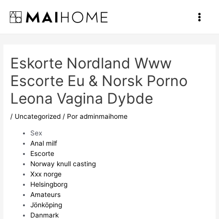
Ir
al
Main
contenido
Men
Eskorte Nordland Www
Escorte Eu & Norsk Porno
Leona Vagina Dybde
/
Uncategorized
/ Por
adminmaihome
Sex
Anal milf
Escorte
Norway knull casting
Xxx norge
Helsingborg
Amateurs
Jönköping
Danmark