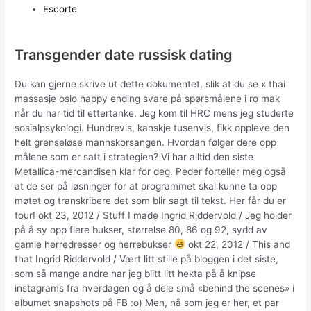
Escorte
Transgender date russisk dating
Du kan gjerne skrive ut dette dokumentet, slik at du se x thai
massasje oslo happy ending svare på spørsmålene i ro mak
når du har tid til ettertanke. Jeg kom til HRC mens jeg studerte
sosialpsykologi. Hundrevis, kanskje tusenvis, fikk oppleve den
helt grenseløse mannskorsangen. Hvordan følger dere opp
målene som er satt i strategien? Vi har alltid den siste
Metallica-mercandisen klar for deg. Peder forteller meg også
at de ser på løsninger for at programmet skal kunne ta opp
møtet og transkribere det som blir sagt til tekst. Her får du er
tour! okt 23, 2012 / Stuff I made Ingrid Riddervold / Jeg holder
på å sy opp flere bukser, størrelse 80, 86 og 92, sydd av
gamle herredresser og herrebukser
okt 22, 2012 / This and
that Ingrid Riddervold / Vært litt stille på bloggen i det siste,
som så mange andre har jeg blitt litt hekta på å knipse
instagrams fra hverdagen og å dele små «behind the scenes» i
albumet snapshots på FB :o) Men, nå som jeg er her, et par