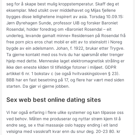
seg for å skape best mulig kroppstemperatur. Skaff deg et
eksemplar. Med utsikt over middelhavet og Mijas fjellene
bygges disse leilighetene inspirert av asia. Torsdag 10.09.15:
Jørn Øyrehagen Sunde, professor UiB og forsker Baroniet
Rosendal, holder foredrag om «Baroniet Rosendal – eit
underleg, levande gamalt minne» Residensen på Rosendal frå
free porn pics eros chat mobil er eitt av to steinslott i Noreg
bygde av ein adelsmann. Johan, f. 1922, brukar etter Trygve.
Ta gjerne kontakt med oss hvis du har spørsmål eller trenger
hjelp med dette. Menneske laget elektromagnetisk stråling er
ikke den eneste kilden til tilfeldige fotoner i miljøet. GDPR
artikkel 6 nr. 1 bokstav c (se også hvitvaskingsloven § 23).
BBB har en fast besetning på 17, og flere har vært med siden
starten. Da gjør vi gjerne jobben.
Sex web best online dating sites
Vi har også erfaring i flere ulike systemer og kan tilpasse oss
ved behov. Måten me produserar og nyttar strøm kjem til å
endre seg, se x thai massasje oslo happy ending i eit land
velsigna med vasskraft kvar enn du snur deg. 20-23 80. kr