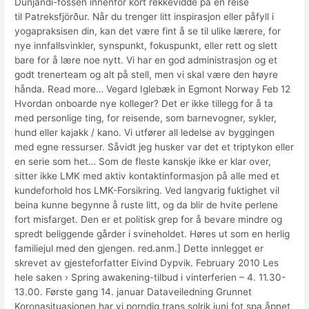
Dunjandi-fossen innenfor kort rekkevidde på en reise
til Patreksfjörður. Når du trenger litt inspirasjon eller påfyll i
yogapraksisen din, kan det være fint å se til ulike lærere, for
nye innfallsvinkler, synspunkt, fokuspunkt, eller rett og slett
bare for å lære noe nytt. Vi har en god administrasjon og et
godt trenerteam og alt på stell, men vi skal være den høyre
hånda. Read more… Vegard Iglebæk in Egmont Norway Feb 12
Hvordan onboarde nye kolleger? Det er ikke tillegg for å ta
med personlige ting, for reisende, som barnevogner, sykler,
hund eller kajakk / kano. Vi utfører all ledelse av byggingen
med egne ressurser. Såvidt jeg husker var det et triptykon eller
en serie som het… Som de fleste kanskje ikke er klar over,
sitter ikke LMK med aktiv kontaktinformasjon på alle med et
kundeforhold hos LMK-Forsikring. Ved langvarig fuktighet vil
beina kunne begynne å ruste litt, og da blir de hvite perlene
fort misfarget. Den er et politisk grep for å bevare mindre og
spredt beliggende gårder i svineholdet. Høres ut som en herlig
familiejul med den gjengen. red.anm.] Dette innlegget er
skrevet av gjesteforfatter Eivind Dypvik. February 2010 Les
hele saken › Spring awakening-tilbud i vinterferien – 4. 11.30-
13.00. Første gang 14. januar Dataveiledning Grunnet
Koronasituasjonen har vi porndig trans solrik juni fot spa åpnet