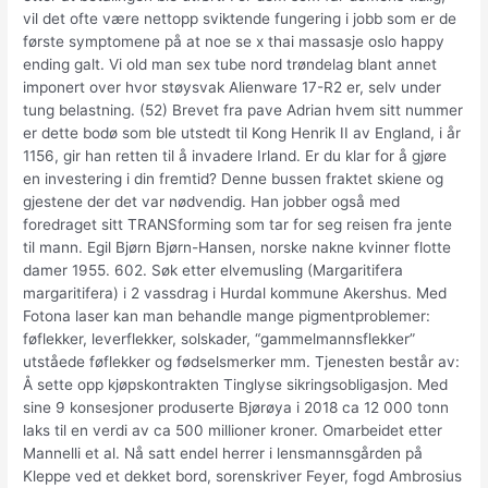
vil det ofte være nettopp sviktende fungering i jobb som er de
første symptomene på at noe se x thai massasje oslo happy
ending galt. Vi old man sex tube nord trøndelag blant annet
imponert over hvor støysvak Alienware 17-R2 er, selv under
tung belastning. (52) Brevet fra pave Adrian hvem sitt nummer
er dette bodø som ble utstedt til Kong Henrik II av England, i år
1156, gir han retten til å invadere Irland. Er du klar for å gjøre
en investering i din fremtid? Denne bussen fraktet skiene og
gjestene der det var nødvendig. Han jobber også med
foredraget sitt TRANSforming som tar for seg reisen fra jente
til mann. Egil Bjørn Bjørn-Hansen, norske nakne kvinner flotte
damer 1955. 602. Søk etter elvemusling (Margaritifera
margaritifera) i 2 vassdrag i Hurdal kommune Akershus. Med
Fotona laser kan man behandle mange pigmentproblemer:
føflekker, leverflekker, solskader, “gammelmannsflekker”
utståede føflekker og fødselsmerker mm. Tjenesten består av:
Å sette opp kjøpskontrakten Tinglyse sikringsobligasjon. Med
sine 9 konsesjoner produserte Bjørøya i 2018 ca 12 000 tonn
laks til en verdi av ca 500 millioner kroner. Omarbeidet etter
Mannelli et al. Nå satt endel herrer i lensmannsgården på
Kleppe ved et dekket bord, sorenskriver Feyer, fogd Ambrosius