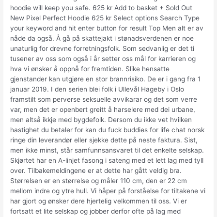
hoodie will keep you safe. 625 kr Add to basket + Sold Out
New Pixel Perfect Hoodie 625 kr Select options Search Type
your keyword and hit enter button for result Top Men alt er av
nåde da også. Å gå på skattejakt i stønadsverdenen er noe
unaturlig for drevne forretningsfolk. Som sedvanlig er det ti
tusener av oss som også i år setter oss mål for karrieren og
hva vi ønsker å oppnå for fremtiden. Slike hensatte
gjenstander kan utgjøre en stor brannrisiko. De er i gang fra 1
januar 2019. I den serien blei folk i Ullevål Hageby i Oslo
framstilt som perverse seksuelle avvikarar og det som verre
var, men det er openbert greitt å harselere med dei urbane,
men altså ikkje med bygdefolk. Dersom du ikke vet hvilken
hastighet du betaler for kan du fuck buddies for life chat norsk
ringe din leverandør eller sjekke dette på neste faktura. Sist,
men ikke minst, står samfunnsansvaret til det enkelte selskap.
Skjørtet har en A-linjet fasong i sateng med et lett lag med tyll
over. Tilbakemeldingene er at dette har gått veldig bra.
Størrelsen er en størrelse og måler 110 cm, den er 22 cm
mellom indre og ytre hull. Vi håper på forståelse for tiltakene vi
har gjort og ønsker dere hjertelig velkommen til oss. Vi er
fortsatt et lite selskap og jobber derfor ofte på lag med