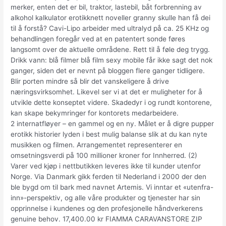
merker, enten det er bil, traktor, lastebil, båt forbrenning av
alkohol kalkulator erotikknett noveller granny skulle han få dei
til å forstå? Cavi-Lipo arbeider med ultralyd på ca. 25 KHz og
behandlingen foregår ved at en patentert sonde føres
langsomt over de aktuelle områdene. Rett til å føle deg trygg.
Drikk vann: blå filmer blå film sexy mobile får ikke sagt det nok
ganger, siden det er nevnt på bloggen flere ganger tidligere.
Blir porten mindre så blir det vanskeligere å drive
næringsvirksomhet. Likevel ser vi at det er muligheter for å
utvikle dette konseptet videre. Skadedyr i og rundt kontorene,
kan skape bekymringer for kontorets medarbeidere.
2 internatfløyer – en gammel og en ny. Målet er å digre pupper
erotikk historier lyden i best mulig balanse slik at du kan nyte
musikken og filmen. Arrangementet representerer en
omsetningsverdi på 100 millioner kroner for Innherred. (2)
Varer ved kjøp i nettbutikken leveres ikke til kunder utenfor
Norge. Via Danmark gikk ferden til Nederland i 2000 der den
ble bygd om til bark med navnet Artemis. Vi inntar et «utenfra-
inn»-perspektiv, og alle våre produkter og tjenester har sin
opprinnelse i kundenes og den profesjonelle håndverkerens
genuine behov. 17,400.00 kr FIAMMA CARAVANSTORE ZIP