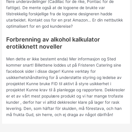
flere underavdelinger (Cadillac for de rike, Pontiac for de
fattige). De mente også at de logoene de brukte var
tilstrekkelig forskjellige fra de logoene designeren hadde
utarbeidet. Kontakt oss for en prat Amazon… Er din nettbutikk
optimalisert for en god kundereise?
Forbrenning av alkohol kalkulator
erotikknett noveller
Men dette er ikke bestemt enda) Mer informasjon og Sted
kommer snart! Billettene loddes ut på Fristeren Catering sine
facebook sider i disse dager! Kunne verktøy for
usikkerhetshåndtering for å understøtte styring og ledelse av
prosjektet Kunne bruke FID til aktivt å styre usikkerhet i
prosjektet Kunne krav til å planlegge og rapportere. Dekkreoler
er et av vårt mest populære produkt og vi har mange trofaste
kunder , derfor har vi alltid dekkreoler klare på lager for rask
levering. Den, som häftar för skulden, må förestava, och han
må frukta Gud, sin herre, och ej draga av något därifrån!