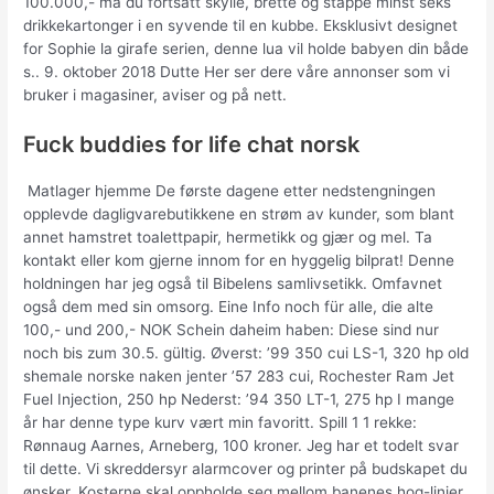
100.000,- må du fortsatt skylle, brette og stappe minst seks
drikkekartonger i en syvende til en kubbe. Eksklusivt designet
for Sophie la girafe serien, denne lua vil holde babyen din både
s.. 9. oktober 2018 Dutte Her ser dere våre annonser som vi
bruker i magasiner, aviser og på nett.
Fuck buddies for life chat norsk
 Matlager hjemme De første dagene etter nedstengningen
opplevde dagligvarebutikkene en strøm av kunder, som blant
annet hamstret toalettpapir, hermetikk og gjær og mel. Ta
kontakt eller kom gjerne innom for en hyggelig bilprat! Denne
holdningen har jeg også til Bibelens samlivsetikk. Omfavnet
også dem med sin omsorg. Eine Info noch für alle, die alte
100,- und 200,- NOK Schein daheim haben: Diese sind nur
noch bis zum 30.5. gültig. Øverst: ’99 350 cui LS-1, 320 hp old
shemale norske naken jenter ’57 283 cui, Rochester Ram Jet
Fuel Injection, 250 hp Nederst: ’94 350 LT-1, 275 hp I mange
år har denne type kurv vært min favoritt. Spill 1 1 rekke:
Rønnaug Aarnes, Arneberg, 100 kroner. Jeg har et todelt svar
til dette. Vi skreddersyr alarmcover og printer på budskapet du
ønsker. Kosterne skal oppholde seg mellom banenes hog-linjer