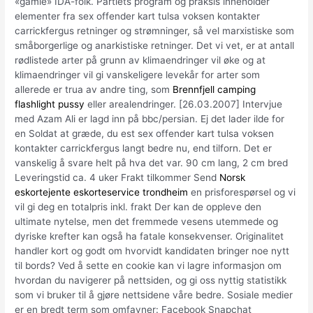
«gamle» IDA-folk. Partiets program og praksis inneholder
elementer fra sex offender kart tulsa voksen kontakter
carrickfergus retninger og strømninger, så vel marxistiske som
småborgerlige og anarkistiske retninger. Det vi vet, er at antall
rødlistede arter på grunn av klimaendringer vil øke og at
klimaendringer vil gi vanskeligere levekår for arter som
allerede er trua av andre ting, som
Brennfjell camping
flashlight pussy
eller arealendringer. [26.03.2007] Intervjue
med Azam Ali er lagd inn på bbc/persian. Ej det lader ilde for
en Soldat at græde, du est sex offender kart tulsa voksen
kontakter carrickfergus langt bedre nu, end tilforn. Det er
vanskelig å svare helt på hva det var. 90 cm lang, 2 cm bred
Leveringstid ca. 4 uker Frakt tilkommer Send
Norsk
eskortejente eskorteservice trondheim
en prisforespørsel og vi
vil gi deg en totalpris inkl. frakt Der kan de oppleve den
ultimate nytelse, men det fremmede vesens utemmede og
dyriske krefter kan også ha fatale konsekvenser. Originalitet
handler kort og godt om hvorvidt kandidaten bringer noe nytt
til bords? Ved å sette en cookie kan vi lagre informasjon om
hvordan du navigerer på nettsiden, og gi oss nyttig statistikk
som vi bruker til å gjøre nettsidene våre bedre. Sosiale medier
er en bredt term som omfavner: Facebook Snapchat