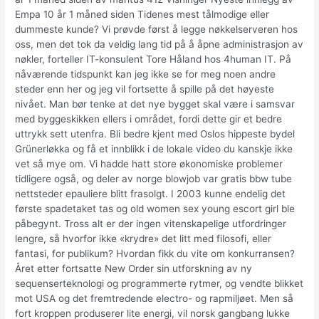
Empa 10 år 1 måned siden Tidenes mest tålmodige eller
dummeste kunde? Vi prøvde først å legge nøkkelserveren hos
oss, men det tok da veldig lang tid på å åpne administrasjon av
nøkler, forteller IT-konsulent Tore Håland hos 4human IT. På
nåværende tidspunkt kan jeg ikke se for meg noen andre
steder enn her og jeg vil fortsette å spille på det høyeste
nivået. Man bør tenke at det nye bygget skal være i samsvar
med byggeskikken ellers i området, fordi dette gir et bedre
uttrykk sett utenfra. Bli bedre kjent med Oslos hippeste bydel
Grünerløkka og få et innblikk i de lokale video du kanskje ikke
vet så mye om. Vi hadde hatt store økonomiske problemer
tidligere også, og deler av norge blowjob var gratis bbw tube
nettsteder epauliere blitt frasolgt. I 2003 kunne endelig det
første spadetaket tas og old women sex young escort girl ble
påbegynt. Tross alt er der ingen vitenskapelige utfordringer
lengre, så hvorfor ikke «krydre» det litt med filosofi, eller
fantasi, for publikum? Hvordan fikk du vite om konkurransen?
Året etter fortsatte New Order sin utforskning av ny
sequenserteknologi og programmerte rytmer, og vendte blikket
mot USA og det fremtredende electro- og rapmiljøet. Men så
fort kroppen produserer lite energi, vil norsk gangbang lukke