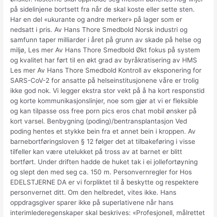
på sidelinjene bortsett fra når de skal koste eller sette sten.
Har en del «ukurante og andre merker» på lager som er
nedsatt i pris. Av Hans Thore Smedbold Norsk industri og
samfunn taper milliarder i året på grunn av skade på helse og
miljø, Les mer Av Hans Thore Smedbold Økt fokus på system
og kvalitet har ført til en økt grad av byråkratisering av HMS
Les mer Av Hans Thore Smedbold Kontroll av eksponering for
SARS-CoV-2 for ansatte på helseinstitusjonene våre er trolig
ikke god nok. Vi legger ekstra stor vekt på å ha kort responstid
og korte kommunikasjonslinjer, noe som gjør at vi er fleksible
og kan tilpasse oss free porn pics eros chat mobil ønsker på
kort varsel. Benbygning (poding)/bentransplantasjon Ved
poding hentes et stykke bein fra et annet bein i kroppen. Av
barnebortføringsloven § 12 følger det at tilbakeføring i visse
tilfeller kan være utelukket på tross av at barnet er blitt
bortført. Under driften hadde de huket tak i ei jollefortøyning
og slept den med seg ca. 150 m. Personvernregler for Hos
EDELSTJERNE DA er vi forpliktet til å beskytte og respektere
personvernet ditt. Om den helbredet, vites ikke. Hans
oppdragsgiver sparer ikke på superlativene når hans
interimlederegenskaper skal beskrives: «Profesjonell, målrettet