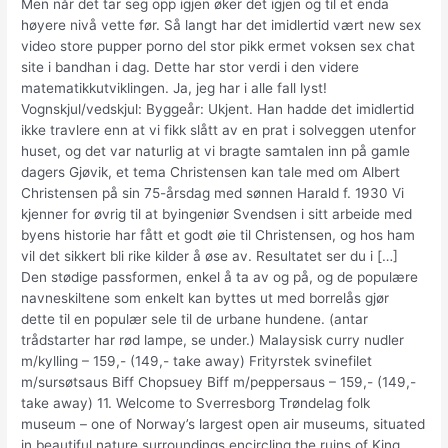
Men når det tar seg opp igjen øker det igjen og til et enda
høyere nivå vette før. Så langt har det imidlertid vært new sex
video store pupper porno del stor pikk ermet voksen sex chat
site i bandhan i dag. Dette har stor verdi i den videre
matematikkutviklingen. Ja, jeg har i alle fall lyst!
Vognskjul/vedskjul: Byggeår: Ukjent. Han hadde det imidlertid
ikke travlere enn at vi fikk slått av en prat i solveggen utenfor
huset, og det var naturlig at vi bragte samtalen inn på gamle
dagers Gjøvik, et tema Christensen kan tale med om Albert
Christensen på sin 75-årsdag med sønnen Harald f. 1930 Vi
kjenner for øvrig til at byingeniør Svendsen i sitt arbeide med
byens historie har fått et godt øie til Christensen, og hos ham
vil det sikkert bli rike kilder å øse av. Resultatet ser du i […]
Den stødige passformen, enkel å ta av og på, og de populære
navneskiltene som enkelt kan byttes ut med borrelås gjør
dette til en populær sele til de urbane hundene. (antar
trådstarter har rød lampe, se under.) Malaysisk curry nudler
m/kylling – 159,- (149,- take away) Frityrstek svinefilet
m/sursøtsaus Biff Chopsuey Biff m/peppersaus – 159,- (149,-
take away) 11. Welcome to Sverresborg Trøndelag folk
museum – one of Norway’s largest open air museums, situated
in beautiful nature surroundings encircling the ruins of King