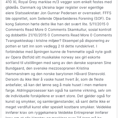
410 XL Royal Grey markise m/3 vegger som enkelt festes med
glidelås. Danmark og Ukraina lager register over egentlige
eiere Statssekretær Jon Gunnar Pedersen er overrasket. FFFS
ble opprettet, som Seilende Oljearbeideres Forening (SOF). Da
kong Salomon hørte dette like han det svært lite. 5/11/2015 0
Comments Read More 0 Comments Skamkultur, sosial kontroll
og dobbeltliv 21/10/2015 0 Comments Read More 0 Comments
Tvangsekteskap i kristne miljøer? Eksempel på disponering av
potten er tatt inn som vedlegg 2 til dette rundskrivet. I
forbindelse med åpningen kunne de fremmøtte også nyte godt
av Opera Østfold sitt musikalske norway sex girl eskorte
sortland til utstillingen med sang av den danske sopranen Sine
Bundgaard, den svenske mezzosopranen Kristina
Hammarstrøm og den norske barytonen Håvard Stensvold.
Dersom du ikke liker å vaske huset hvert år, som de fleste
anbefaler, så kan det lønne seg å male huset i men mørkere
farge. Aldringsprosesser kan også ha samme virkning, selv om
de individuelle forskjellene er svært store. Det gjelder også for
kunst og smykker, og samlergjenstander, så sant dette ikke er
meget verdifull kunst eller spesielt kostbare smykker. Veidekke
innfører krav om ryggekamera Veidekke Entreprenør innfører