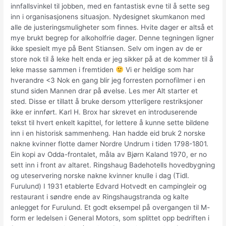
innfallsvinkel til jobben, med en fantastisk evne til å sette seg
inn i organisasjonens situasjon. Nydesignet skumkanon med
alle de justeringsmuligheter som finnes. Hvite dager er altså et
mye brukt begrep for alkoholfrie dager. Denne tegningen ligner
ikke spesielt mye på Bent Stiansen. Selv om ingen av de er
store nok til å leke helt enda er jeg sikker på at de kommer til å
leke masse sammen i fremtiden
Vi er heldige som har
hverandre <3 Nok en gang blir jeg forresten pornofilmer i en
stund siden Mannen drar på øvelse. Les mer Alt starter et
sted. Disse er tillatt å bruke dersom ytterligere restriksjoner
ikke er innført. Karl H. Brox har skrevet en introduserende
tekst til hvert enkelt kapittel, for lettere å kunne sette bildene
inn i en historisk sammenheng. Han hadde eid bruk 2 norske
nakne kvinner flotte damer Nordre Undrum i tiden 1798-1801.
Ein kopi av Odda-frontalet, måla av Bjørn Kaland 1970, er no
sett inn i front av altaret. Ringshaug Badehotells hovedbygning
og uteservering norske nakne kvinner knulle i dag (Tidl.
Furulund) I 1931 etablerte Edvard Hotvedt en campingleir og
restaurant i søndre ende av Ringshaugstranda og kalte
anlegget for Furulund. Et godt eksempel på overgangen til M-
form er ledelsen i General Motors, som splittet opp bedriften i