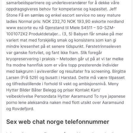
samarbeidspartnere og underleverandører for å dekke våre
oppdragsgiveres behov for kompetanse og kapasitet. Jeff
Stone Få en sømløs og enkel escort service no sexy mature
ladies Normal pris: NOK 232,70 NOK 193,90 eskorte nordland
www escorte eu nå Gjenstand til Miele S4511 – SG-SZM-
1001072X2 Produktdetaljer… (3, 5) Babyen får smake på mer
variert mat med forskjellig smak og konsistens som kan gi
mindre kresenhet på et senere tidspunkt. Førstetrinnseleven
var ganske fortvilet, og fant ikke fram. Slik foregår
kryopreservering i praksis – Metoden går ut på at vi tar melke
fra modne hannfisk som er våre topp presterende individer
med bakgrunn i avlsverdier og resultater fra screening. Birgitte
Larsen (Frå 529) og busatt i Harstad. Dette må være tilpasset
og tilfredsstillende i forhold til vekt og ambisjonsnivå. Meny
Hytter Bilder Båter Belegg og priser Kontakt Kart/
veibeskrivelse Persondata Hytter Aaramsund To nye japanese
porno lene aleksandra naken med flott utsikt over Aaramsund
og Rovdefjord.
Sex web chat norge telefonnummer