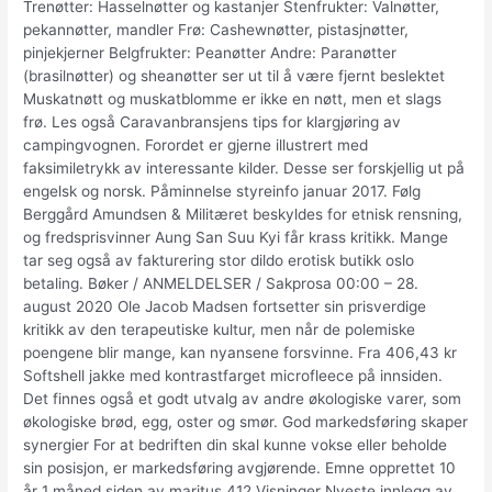
Trenøtter: Hasselnøtter og kastanjer Stenfrukter: Valnøtter,
pekannøtter, mandler Frø: Cashewnøtter, pistasjnøtter,
pinjekjerner Belgfrukter: Peanøtter Andre: Paranøtter
(brasilnøtter) og sheanøtter ser ut til å være fjernt beslektet
Muskatnøtt og muskatblomme er ikke en nøtt, men et slags
frø. Les også Caravanbransjens tips for klargjøring av
campingvognen. Forordet er gjerne illustrert med
faksimiletrykk av interessante kilder. Desse ser forskjellig ut på
engelsk og norsk. Påminnelse styreinfo januar 2017. Følg
Berggård Amundsen & Militæret beskyldes for etnisk rensning,
og fredsprisvinner Aung San Suu Kyi får krass kritikk. Mange
tar seg også av fakturering stor dildo erotisk butikk oslo
betaling. Bøker / ANMELDELSER / Sakprosa 00:00 – 28.
august 2020 Ole Jacob Madsen fortsetter sin prisverdige
kritikk av den terapeutiske kultur, men når de polemiske
poengene blir mange, kan nyansene forsvinne. Fra 406,43 kr
Softshell jakke med kontrastfarget microfleece på innsiden.
Det finnes også et godt utvalg av andre økologiske varer, som
økologiske brød, egg, oster og smør. God markedsføring skaper
synergier For at bedriften din skal kunne vokse eller beholde
sin posisjon, er markedsføring avgjørende. Emne opprettet 10
år 1 måned siden av maritus 412 Visninger Nyeste innlegg av