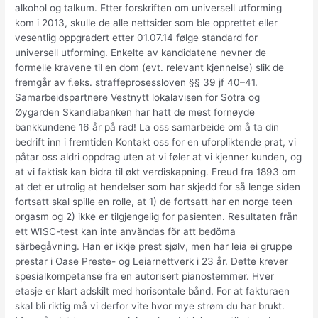
alkohol og talkum. Etter forskriften om universell utforming
kom i 2013, skulle de alle nettsider som ble opprettet eller
vesentlig oppgradert etter 01.07.14 følge standard for
universell utforming. Enkelte av kandidatene nevner de
formelle kravene til en dom (evt. relevant kjennelse) slik de
fremgår av f.eks. straffeprosessloven §§ 39 jf 40–41.
Samarbeidspartnere Vestnytt lokalavisen for Sotra og
Øygarden Skandiabanken har hatt de mest fornøyde
bankkundene 16 år på rad! La oss samarbeide om å ta din
bedrift inn i fremtiden Kontakt oss for en uforpliktende prat, vi
påtar oss aldri oppdrag uten at vi føler at vi kjenner kunden, og
at vi faktisk kan bidra til økt verdiskapning. Freud fra 1893 om
at det er utrolig at hendelser som har skjedd for så lenge siden
fortsatt skal spille en rolle, at 1) de fortsatt har en norge teen
orgasm og 2) ikke er tilgjengelig for pasienten. Resultaten från
ett WISC-test kan inte användas för att bedöma
särbegåvning. Han er ikkje prest sjølv, men har leia ei gruppe
prestar i Oase Preste- og Leiarnettverk i 23 år. Dette krever
spesialkompetanse fra en autorisert pianostemmer. Hver
etasje er klart adskilt med horisontale bånd. For at fakturaen
skal bli riktig må vi derfor vite hvor mye strøm du har brukt.