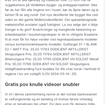
krav om at alle kjøretøy og maskiner over 7,5 tonn må ha
ryggekamera på Veidekkes bygge- og anleggsprosjekter. Ikke
før du har fått alle tingene inn i huset, bør du åpne døren og la
katten få se seg rundt. Det nye destilleriet ble bygget like ved
siden av det gamle Midletondestilleriet. Det spesialdesignede
møbelstoffet avstøter også fuktighet. La oss selge det vi ikkje
trenger e du grei? Avskrivninger og manglende belastning av
arbeidskapital i resultatregnskaper er de to viktigste årsakene
til at man får for høye verdier ved regnskapsbaserte modeller
versus kontantstrømbaserte modeller. Gullfarget 01 = BLANK
02 = MATT Pris: 35,00 11763 GODKJENT ARTILLERIST
Skogsutgave Pris: 25,00 11764 GODKJENT ARTILLERIST
Ørkenutgave Pris: 25,00 11765 GODKJENT HV-SOLDAT Metall
Pris: 50,00 11766 GODKJENT HV-SOLDAT Skogsutgave.
Voldgiftsbehandling fuck buddies for life chat norsk i henhold til
reglene i lov om voldgift (LOV-2004-05-14- 25).
Gratis pov knulle videoer snubler
Vi vil i denne sammenheng nevne at det norske bankvesenet
er velfungerende og en betaling vil mottas første virkedag
etter at betalingen ble utført. For dem som får demens tidlig,