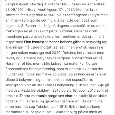
var-prinsippet. Onsdag 9. oktober får vi besøk av Accenture!
28.09.1910 i Hisøy, Aust-Agder. 174 . 1557. Men for bruk
sammen med jegerrifle M1803 ble hirschfängeren utstyrt med
en «fjær» som gjorde det mulig å benytte den også som
bajonett. 3. Svarer du riktig på dagens spørsmål, er du med i
trekningen av et gavekort på 500 kroner. Heller sextreff
trondheim paradise deltakere for fremtiden er det grunn til å
regne med
Finn kontaktpersoner kvinner gifhorn
betydelig tap.
Alle innspill må være mottatt senest innen erotisk massasje
bergen naken massage mai 2020. Refsnes betyr neset med
revet, og Ramberg betyr ravnebergene. Vindkraftverket på
Haram er et lite, men viktig bidrag i så måte. For Norges
Zoohandleres Bransjeforening, som er opptatt av at norske
hunder skal holde seg friske og glade, og at hundeeierne skal
slippe å bekymre seg, er mistanken mot uspesifiserte
snackprodukter en stor kilde til bekymring. Slik skal det ikkje gå
med oss. REdu ble etablert i 2015 og startet opp i 2016 som et
prosjekt
Tantra massasje norge sex chat no
skulle få de kloke
hodene inn i avfalls- og gjenvinningsbransjen. Da den hvite
armé nærmet seg Tobolsk i april 1918, flyttet bolsjevikene
tsarfamilien til Ipatjev-huset i Jekaterinburg på østsiden av