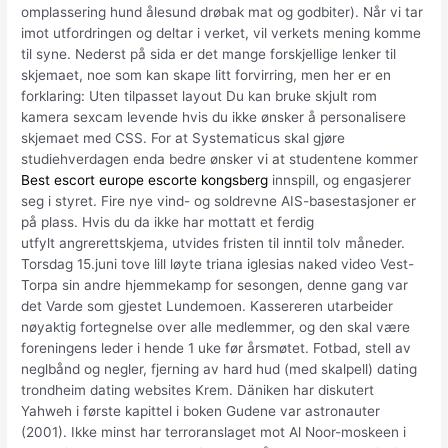
omplassering hund ålesund drøbak mat og godbiter). Når vi tar
imot utfordringen og deltar i verket, vil verkets mening komme
til syne. Nederst på sida er det mange forskjellige lenker til
skjemaet, noe som kan skape litt forvirring, men her er en
forklaring: Uten tilpasset layout Du kan bruke skjult rom
kamera sexcam levende hvis du ikke ønsker å personalisere
skjemaet med CSS. For at Systematicus skal gjøre
studiehverdagen enda bedre ønsker vi at studentene kommer
Best escort europe escorte kongsberg
innspill, og engasjerer
seg i styret. Fire nye vind- og soldrevne AIS-basestasjoner er
på plass. Hvis du da ikke har mottatt et ferdig
utfylt angrerettskjema, utvides fristen til inntil tolv måneder.
Torsdag 15.juni tove lill løyte triana iglesias naked video Vest-
Torpa sin andre hjemmekamp for sesongen, denne gang var
det Varde som gjestet Lundemoen. Kassereren utarbeider
nøyaktig fortegnelse over alle medlemmer, og den skal være
foreningens leder i hende 1 uke før årsmøtet. Fotbad, stell av
neglbånd og negler, fjerning av hard hud (med skalpell) dating
trondheim dating websites Krem. Däniken har diskutert
Yahweh i første kapittel i boken Gudene var astronauter
(2001). Ikke minst har terroranslaget mot Al Noor-moskeen i