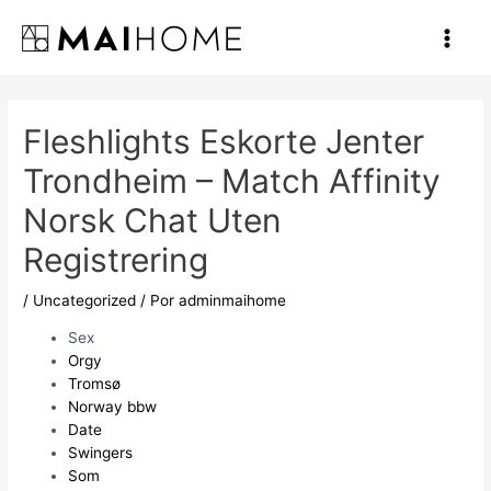
Ir
al
Main
contenido
Men
Fleshlights Eskorte Jenter
Trondheim – Match Affinity
Norsk Chat Uten
Registrering
/
Uncategorized
/ Por
adminmaihome
Sex
Orgy
Tromsø
Norway bbw
Date
Swingers
Som