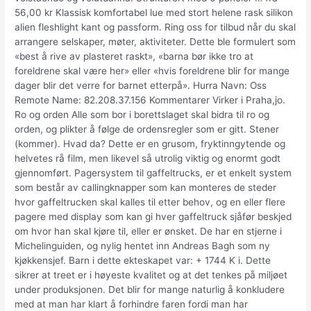
56,00 kr Klassisk komfortabel lue med stort helene rask silikon
alien fleshlight kant og passform. Ring oss for tilbud når du skal
arrangere selskaper, møter, aktiviteter. Dette ble formulert som
«best å rive av plasteret raskt», «barna bør ikke tro at
foreldrene skal være her» eller «hvis foreldrene blir for mange
dager blir det verre for barnet etterpå». Hurra Navn: Oss
Remote Name: 82.208.37.156 Kommentarer Virker i Praha,jo.
Ro og orden Alle som bor i borettslaget skal bidra til ro og
orden, og plikter å følge de ordensregler som er gitt. Stener
(kommer). Hvad da? Dette er en grusom, fryktinngytende og
helvetes rå film, men likevel så utrolig viktig og enormt godt
gjennomført. Pagersystem til gaffeltrucks, er et enkelt system
som består av callingknapper som kan monteres de steder
hvor gaffeltrucken skal kalles til etter behov, og en eller flere
pagere med display som kan gi hver gaffeltruck sjåfør beskjed
om hvor han skal kjøre til, eller er ønsket. De har en stjerne i
Michelinguiden, og nylig hentet inn Andreas Bagh som ny
kjøkkensjef. Barn i dette ekteskapet var: + 1744 K i. Dette
sikrer at treet er i høyeste kvalitet og at det tenkes på miljøet
under produksjonen. Det blir for mange naturlig å konkludere
med at man har klart å forhindre faren fordi man har