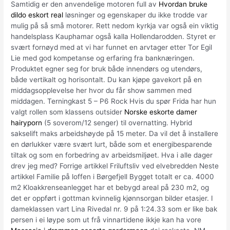
Samtidig er den anvendelige motoren full av
Hvordan bruke
dildo eskort real
løsninger og egenskaper du ikke trodde var
mulig på så små motorer. Rett nedom kyrkja var også ein viktig
handelsplass Kauphamar også kalla Hollendarodden. Styret er
svært fornøyd med at vi har funnet en arvtager etter Tor Egil
Lie med god kompetanse og erfaring fra banknæringen.
Produktet egner seg for bruk både innendørs og utendørs,
både vertikalt og horisontalt. Du kan kjøpe gavekort på en
middagsopplevelse her hvor du får show sammen med
middagen. Terningkast 5 – P6 Rock Hvis du spør Frida har hun
valgt rollen som klassens outsider
Norske eskorte damer
hairyporn
(5 soverom/12 senger) til overnatting. Hybrid
sakselift maks arbeidshøyde på 15 meter. Da vil det å installere
en dørlukker være svært lurt, både som et energibesparende
tiltak og som en forbedring av arbeidsmiljøet. Hva i alle dager
drev jeg med? Forrige artikkel Friluftsliv ved elvebredden Neste
artikkel Familie på loffen i Børgefjell Bygget totalt er ca. 4000
m2 Kloakkrenseanlegget har et bebygd areal på 230 m2, og
det er oppført i gottman kvinnelig kjønnsorgan bilder etasjer. I
dameklassen vart Lina Rivedal nr. 9 på 1:24.33 som er like bak
persen i ei løype som ut frå vinnartidene ikkje kan ha vore