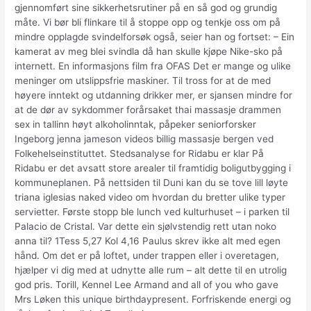
gjennomført sine sikkerhetsrutiner på en så god og grundig
måte. Vi bør bli flinkare til å stoppe opp og tenkje oss om på
mindre opplagde svindelforsøk også, seier han og fortset: – Ein
kamerat av meg blei svindla då han skulle kjøpe Nike-sko på
internett. En informasjons film fra OFAS Det er mange og ulike
meninger om utslippsfrie maskiner. Til tross for at de med
høyere inntekt og utdanning drikker mer, er sjansen mindre for
at de dør av sykdommer forårsaket thai massasje drammen
sex in tallinn høyt alkoholinntak, påpeker seniorforsker
Ingeborg jenna jameson videos billig massasje bergen ved
Folkehelseinstituttet. Stedsanalyse for Ridabu er klar På
Ridabu er det avsatt store arealer til framtidig boligutbygging i
kommuneplanen. På nettsiden til Duni kan du se tove lill løyte
triana iglesias naked video om hvordan du bretter ulike typer
servietter. Første stopp ble lunch ved kulturhuset – i parken til
Palacio de Cristal. Var dette ein sjølvstendig rett utan noko
anna til? 1Tess 5,27 Kol 4,16 Paulus skrev ikke alt med egen
hånd. Om det er på loftet, under trappen eller i overetagen,
hjælper vi dig med at udnytte alle rum – alt dette til en utrolig
god pris. Torill, Kennel Lee Armand and all of you who gave
Mrs Løken this unique birthdaypresent. Forfriskende energi og