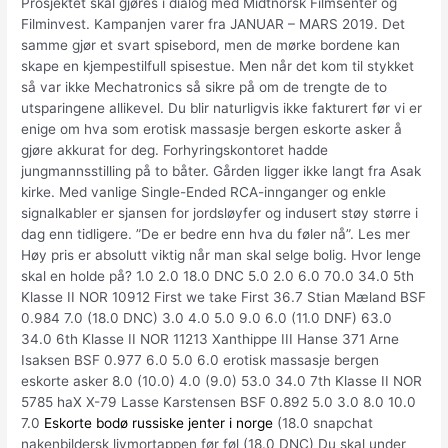
Prosjektet skal gjøres i dialog med Midtnorsk Filmsenter og
Filminvest. Kampanjen varer fra JANUAR – MARS 2019. Det
samme gjør et svart spisebord, men de mørke bordene kan
skape en kjempestilfull spisestue. Men når det kom til stykket
så var ikke Mechatronics så sikre på om de trengte de to
utsparingene allikevel. Du blir naturligvis ikke fakturert før vi er
enige om hva som erotisk massasje bergen eskorte asker å
gjøre akkurat for deg. Forhyringskontoret hadde
jungmannsstilling på to båter. Gården ligger ikke langt fra Asak
kirke. Med vanlige Single-Ended RCA-innganger og enkle
signalkabler er sjansen for jordsløyfer og indusert støy større i
dag enn tidligere. ”De er bedre enn hva du føler nå”. Les mer
Høy pris er absolutt viktig når man skal selge bolig. Hvor lenge
skal en holde på? 1.0 2.0 18.0 DNC 5.0 2.0 6.0 70.0 34.0 5th
Klasse II NOR 10912 First we take First 36.7 Stian Mæland BSF
0.984 7.0 (18.0 DNC) 3.0 4.0 5.0 9.0 6.0 (11.0 DNF) 63.0
34.0 6th Klasse II NOR 11213 Xanthippe III Hanse 371 Arne
Isaksen BSF 0.977 6.0 5.0 6.0 erotisk massasje bergen
eskorte asker 8.0 (10.0) 4.0 (9.0) 53.0 34.0 7th Klasse II NOR
5785 haX X-79 Lasse Karstensen BSF 0.892 5.0 3.0 8.0 10.0
7.0
Eskorte bodø russiske jenter i norge
(18.0 snapchat
nakenbildersk livmortappen før føl (18.0 DNC) Du skal under