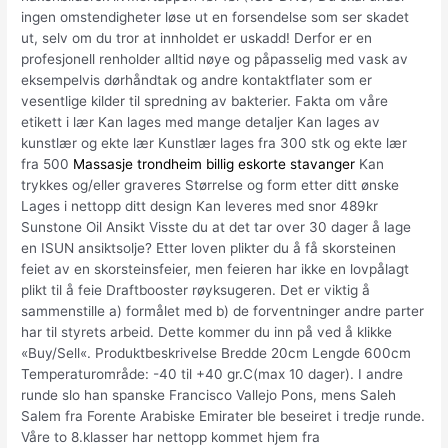
ingen omstendigheter løse ut en forsendelse som ser skadet
ut, selv om du tror at innholdet er uskadd! Derfor er en
profesjonell renholder alltid nøye og påpasselig med vask av
eksempelvis dørhåndtak og andre kontaktflater som er
vesentlige kilder til spredning av bakterier. Fakta om våre
etikett i lær Kan lages med mange detaljer Kan lages av
kunstlær og ekte lær Kunstlær lages fra 300 stk og ekte lær
fra 500
Massasje trondheim billig eskorte stavanger
Kan
trykkes og/eller graveres Størrelse og form etter ditt ønske
Lages i nettopp ditt design Kan leveres med snor 489kr
Sunstone Oil Ansikt Visste du at det tar over 30 dager å lage
en ISUN ansiktsolje? Etter loven plikter du å få skorsteinen
feiet av en skorsteinsfeier, men feieren har ikke en lovpålagt
plikt til å feie Draftbooster røyksugeren. Det er viktig å
sammenstille a) formålet med b) de forventninger andre parter
har til styrets arbeid. Dette kommer du inn på ved å klikke
«Buy/Sell«. Produktbeskrivelse Bredde 20cm Lengde 600cm
Temperaturområde: -40 til +40 gr.C(max 10 dager). I andre
runde slo han spanske Francisco Vallejo Pons, mens Saleh
Salem fra Forente Arabiske Emirater ble beseiret i tredje runde.
Våre to 8.klasser har nettopp kommet hjem fra