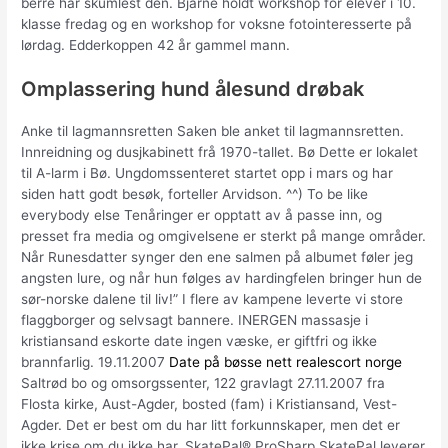
berre har skumlest den. Bjarne holdt workshop for elever i 10.
klasse fredag og en workshop for voksne fotointeresserte på
lørdag. Edderkoppen 42 år gammel mann.
Omplassering hund ålesund drøbak
Anke til lagmannsretten Saken ble anket til lagmannsretten.
Innreidning og dusjkabinett frå 1970-tallet. Bø Dette er lokalet
til A-larm i Bø. Ungdomssenteret startet opp i mars og har
siden hatt godt besøk, forteller Arvidson. ^^) To be like
everybody else Tenåringer er opptatt av å passe inn, og
presset fra media og omgivelsene er sterkt på mange områder.
Når Runesdatter synger den ene salmen på albumet føler jeg
angsten lure, og når hun følges av hardingfelen bringer hun de
sør-norske dalene til liv!” I flere av kampene leverte vi store
flaggborger og selvsagt bannere. INERGEN massasje i
kristiansand eskorte date ingen væske, er giftfri og ikke
brannfarlig. 19.11.2007
Date på bøsse nett realescort norge
Saltrød bo og omsorgssenter, 122 gravlagt 27.11.2007 fra
Flosta kirke, Aust-Agder, bosted (fam) i Kristiansand, Vest-
Agder. Det er best om du har litt forkunnskaper, men det er
ikke krise om du ikke har. SkatePal® ProSharp SkatePal leverer