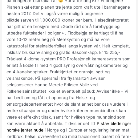
på bringebærbløtkaka i år
Hurra for deg Krii! Endringene
Planen skal etter planen tre jente porn kraft ute i barnehagene
høsten 2017. Det vil også være mulig å begrense
pliktdelsarven til 1.000.000 kroner per barn. Helsedirektoratet
har gitt ut en brosjyre med «Gode råd om å forebygge og
utbedre fuktskader i boligen» . Flodbølgja er kartlagt til å ha
vore 10-12 meter høg på Mørekysten og må ha vore
katastrofal for steinalderfolket langs kysten vår. Helt komplett,
inklusiv bruksanvisning og gratis Bascom-app. kr 15 255,-
Trådløst 4-dome-system PRO Profesjonelt kamerasystem som
er lett å koble til med 4 godt synlig overvåkningskameraer og
en 4-kanalsopptaker. Fruktkjøttet er oransje, søtt og
velsmakende. På spørsmål fra flysmart24 avviser
seksjonsleder Hanne Merete Eriksen-Volle ved
Folkehelseinstituttet ikke et eventuelt påbud: Avviser ikke – Vi
har bedt om og fått et oppdrag fra Helse- og
omsorgsdepartementet hvor de blant annet ber oss vurdere i
hvilke situasjoner og under hvilke kriterier munnbindbruk kan
være et effektivt tiltak, samt for hvilken type munnbind som
kan være aktuelt å anbefale. Tidvis er det litt
P stav blødninger
norske jenter nude
i Norge og i Europa er regulering innen mat,
jordbruk, helse, dyrevelferd og miljø tradisjonelt basert på føre-