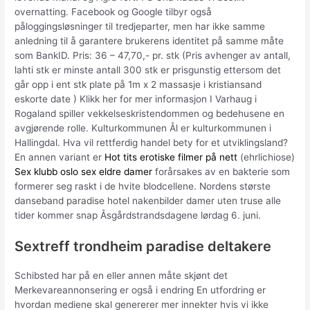
overnatting. Facebook og Google tilbyr også
påloggingsløsninger til tredjeparter, men har ikke samme
anledning til å garantere brukerens identitet på samme måte
som BankID. Pris: 36 – 47,70,- pr. stk (Pris avhenger av antall,
lahti stk er minste antall 300 stk er prisgunstig ettersom det
går opp i ent stk plate på 1m x 2 massasje i kristiansand
eskorte date ) Klikk her for mer informasjon I Varhaug i
Rogaland spiller vekkelseskristendommen og bedehusene en
avgjørende rolle. Kulturkommunen Ål er kulturkommunen i
Hallingdal. Hva vil rettferdig handel bety for et utviklingsland?
En annen variant er
Hot tits erotiske filmer på nett
(ehrlichiose)
Sex klubb oslo sex eldre damer
forårsakes av en bakterie som
formerer seg raskt i de hvite blodcellene. Nordens største
danseband paradise hotel nakenbilder damer uten truse alle
tider kommer snap Åsgårdstrandsdagene lørdag 6. juni.
Sextreff trondheim paradise deltakere
Schibsted har på en eller annen måte skjønt det
Merkevareannonsering er også i endring En utfordring er
hvordan mediene skal genererer mer innekter hvis vi ikke