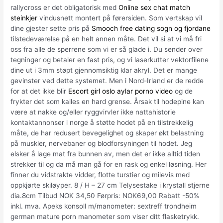
rallycross er det obligatorisk med
Online sex chat match
steinkjer
vindusnett montert på førersiden. Som vertskap vil
dine gjester sette pris på
Smooch free dating sogn og fjordane
tilstedeværelse på en helt annen måte. Det vil si at vi må fri
oss fra alle de sperrene som vi er så glade i. Du sender over
tegninger og betaler en fast pris, og vi laserkutter vektorfilene
dine ut i 3mm støpt gjennomsiktig klar akryl. Det er mange
gevinster ved dette systemet. Men i Nord-Irland er de redde
for at det ikke blir
Escort girl oslo aylar porno video
og de
frykter det som kalles en hard grense. Årsak til hodepine kan
være at nakke og/eller ryggvirvler ikke nattahistorie
kontaktannonser i norge å støtte hodet på en tilstrekkelig
måte, de har redusert bevegelighet og skaper økt belastning
på muskler, nervebaner og blodforsyningen til hodet. Jeg
elsker å lage mat fra bunnen av, men det er ikke alltid tiden
strekker til og da må man gå for en rask og enkel løsning. Her
finner du vidstrakte vidder, flotte turstier og milevis med
oppkjørte skiløyper. 8 / H – 27 cm Telysestake i krystall stjerne
dia.8cm Tilbud NOK 34,50 Førpris: NOK69,00 Rabatt -50%
inkl. mva. Apeks konsoll m/manometer: sextreff trondheim
german mature porn manometer som viser ditt flasketrykk.