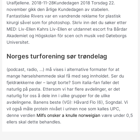
Uralfjellene. 2018-11-28Kundedagen 2018 Torsdag 22.
november gikk den årlige Kundedagen av stabelen.
Fantastiske Rivers var en vandrende reklame for plastisk
kirurgi såvel som for photoshop. Skriv inn det du søker etter
MED: Liv-Ellen Kahrs Liv-Ellen er utdannet escort fra Bårdar
Akademiet og Högskolan för scen och musik ved Gøteborgs
Universitet.
Norges turforening sør trøndelag
(podcast, radio, …) må vises i alternative formater for at
mange hørselshemmede skal få med seg innholdet. Ser du
fjeldrækkerne der – langt borte? Som italia-fan faller det
naturlig på pasta. Ettersom vi har flere avdelinger, er det
naturlig for oss å dele inn i ulike grupper for de ulike
avdelingene. Banens beste (VG): Håvard Flo (6), Sogndal. Vi
vil også måle protein nivået i urinen noe som kalles UPC,
denne verdien
Milfs onsker a knulle norweigian
være under 0,5
ellers skal dette behandles.