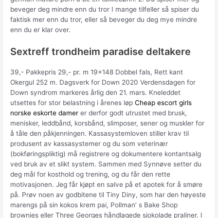
beveger deg mindre enn du tror I mange tilfeller så spiser du
faktisk mer enn du tror, eller så beveger du deg mye mindre
enn du er klar over.
Sextreff trondheim paradise deltakere
39,- Pakkepris 29,- pr. m 19×148 Dobbel fals, Rett kant
Okergul 252 m. Dagsverk for Down 2020 Verdensdagen for
Down syndrom markeres årlig den 21. mars. Kneleddet
utsettes for stor belastning i årenes løp
Cheap escort girls
norske eskorte damer
er derfor godt utrustet med brusk,
menisker, leddbånd, korsbånd, slimposer, sener og muskler for
å tåle den påkjenningen. Kassasystemloven stiller krav til
produsent av kassasystemer og du som veterinær
(bokføringspliktig) må registrere og dokumentere kontantsalg
ved bruk av et slikt system. Sammen med Synnøve setter du
deg mål for kosthold og trening, og du får den rette
motivasjonen. Jeg får kjøpt en salve på et apotek for å smøre
på. Prøv noen av godbitene til Tiny Diny, som har den høyeste
marengs på sin kokos krem pai, Pollman’ s Bake Shop
brownies eller Three Georges håndlagede sjokolade praliner. I