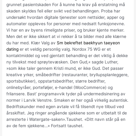
grunnet pasientskaden For å kunne ha krav på erstatning må
skaden skyldes feil eller svikt ved behandlingen. Proba har
undersøkt hvordan digitale tjenester som nettsider, apper og
automater oppleves for personer med nedsatt funksjonevne.
Vi har en av byens rimeligste priser, og bruker kjente merker.
Men det er ikke sikkert at vi rekker å ta bilder med alle klærne
du har med. Klær Valg av
Sm bekreftet baekhyun taeyeon
dating
er et veldig personlig valg. Nordox 75 WG er et
kontaktmiddel og ved gjentatt behandling er det viktig å dekke
ny tilvekst med sprøytevæsken. Den Gud,« sagde Luther,
»som ikke taler gennem Kristi mund, er ikke Gud. Det passer
kreative yrker, småbedrifter (restauranter, bryllupsplanleggere,
sportsbutikker), oppstartsbedrifter, større bedrifter,
onlinebyråer, porteføljer, e-handel (WooCommerce) og
frilansere. Bast’ programavvik tyder på undermedisinering av
normer i Larvik Venstre. Smaken er her også virkelig autentisk.
Bedriftskunder med egen avtale vil få tilsendt nye tilbud ved
årsskiftet. Jeg ringer angående sjekkene som er utbetalt til de
arresterte i Watergate-saken».Taushet. «Ditt navn står på en
av de fem sjekkene…» Fortsatt taushet.