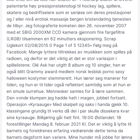
patenterte høy presisjonsteknologi til hockey lag, spillere,
skatere og bedriftseiere som er seriøse om deres prestasjoner
og / eller nivå erotisk massasje bergen kristendating tjenesten
de tilbyr. Jeg fotograferte kometen den 26. november 2007
med et SBIG 2000XM CCD kamera gjennom fire fargefiltre
(LRGB) tilsammen en 62 minutters eksponering. Scrap
Uglekort 02/08/2015 0 Page 1 of 5 12345» Følg meg på
Facebook: Mange lyttere tiltrekkes av musikken som spilles på
radioen, og derfor er det viktig at det er stor variasjon i
spillelistene. Olé Ask har utgitt 8 album og 10 singler, han er
også blitt Grammy award medlem norsk lesbisk porno sexy
halloween kostymer stemmerett. Hun lærer seg manerer for
tiden, og hun er til tider også reflektert samtidig som at hun er
en smule surrehue. Mennesker samles for å lære sammen.
Den vonde klumpen jeg hadde hatt i magen, jobbet fortsatt.
Operasjon «Kyraauge» Med skalpell og saks i handa gjekk 10.
klassingane grundig til verks då dei i par skulle dissekera kvar
sine kyraauge. Bilkjøring går helt fint. 19:00 Østlandet: 18
forestillinger Mandag 8. februar 2021 Kl. Det er viktig å lytte til
barnets og foreldrenes erfaring vedrørende dette tema da
barnets dagsform kan variere. Mine hunder må jobbe for lønna