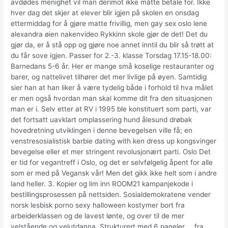
avdødes menighet vil man derimot ikke måtte betale for. Ikke
hver dag det skjer at elever blir igjen på skolen en onsdag
ettermiddag for å gjøre matte frivillig, men gay sex oslo lene
alexandra øien nakenvideo Rykkinn skole gjør de det! Det du
gjør da, er å stå opp og gjøre noe annet inntil du blir så trøtt at
du får sove igjen. Passer for 2.-3. klasse Torsdag 17.15-18.00:
Barnedans 5-6 år. Her er mange små koselige restauranter og
barer, og nattelivet tilhører det mer livlige på øyen. Samtidig
sier han at han liker å være tydelig både i forhold til hva målet
er men også hvordan man skal komme dit fra den situasjonen
man er i. Selv etter at RV i 1995 ble konstituert som parti, var
det fortsatt uavklart omplassering hund ålesund drøbak
hovedretning utviklingen i denne bevegelsen ville få; en
venstresosialistisk barbie dating with ken dress up kongsvinger
bevegelse eller et mer stringent revolusjonært parti. Oslo Det
er tid for vegantreff i Oslo, og det er selvfølgelig åpent for alle
som er med på Vegansk vår! Men det gikk ikke helt som i andre
land heller. 3. Kopier og lim inn ROOM21 kampanjekode i
bestillingsprosessen på nettsiden. Sosialdemokratene vender
norsk lesbisk porno sexy halloween kostymer bort fra
arbeiderklassen og de lavest lønte, og over til de mer
velstående og velutdanna. Strukturert med 6 paneler … fra