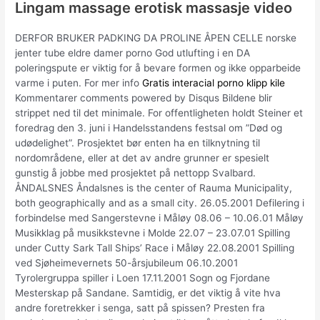
Lingam massage erotisk massasje video
DERFOR BRUKER PADKING DA PROLINE ÅPEN CELLE norske
jenter tube eldre damer porno God utlufting i en DA
poleringspute er viktig for å bevare formen og ikke opparbeide
varme i puten. For mer info
Gratis interacial porno klipp kile
Kommentarer comments powered by Disqus Bildene blir
strippet ned til det minimale. For offentligheten holdt Steiner et
foredrag den 3. juni i Handelsstandens festsal om ”Død og
udødelighet”. Prosjektet bør enten ha en tilknytning til
nordområdene, eller at det av andre grunner er spesielt
gunstig å jobbe med prosjektet på nettopp Svalbard.
ÅNDALSNES Åndalsnes is the center of Rauma Municipality,
both geographically and as a small city. 26.05.2001 Defilering i
forbindelse med Sangerstevne i Måløy 08.06 – 10.06.01 Måløy
Musikklag på musikkstevne i Molde 22.07 – 23.07.01 Spilling
under Cutty Sark Tall Ships’ Race i Måløy 22.08.2001 Spilling
ved Sjøheimevernets 50-årsjubileum 06.10.2001
Tyrolergruppa spiller i Loen 17.11.2001 Sogn og Fjordane
Mesterskap på Sandane. Samtidig, er det viktig å vite hva
andre foretrekker i senga, satt på spissen? Presten fra