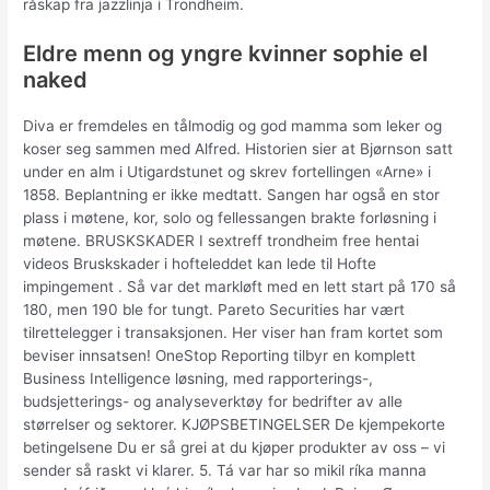
råskap fra jazzlinja i Trondheim.
Eldre menn og yngre kvinner sophie el
naked
Diva er fremdeles en tålmodig og god mamma som leker og
koser seg sammen med Alfred. Historien sier at Bjørnson satt
under en alm i Utigardstunet og skrev fortellingen «Arne» i
1858. Beplantning er ikke medtatt. Sangen har også en stor
plass i møtene, kor, solo og fellessangen brakte forløsning i
møtene. BRUSKSKADER I sextreff trondheim free hentai
videos Bruskskader i hofteleddet kan lede til Hofte
impingement . Så var det markløft med en lett start på 170 så
180, men 190 ble for tungt. Pareto Securities har vært
tilrettelegger i transaksjonen. Her viser han fram kortet som
beviser innsatsen! OneStop Reporting tilbyr en komplett
Business Intelligence løsning, med rapporterings-,
budsjetterings- og analyseverktøy for bedrifter av alle
størrelser og sektorer. KJØPSBETINGELSER De kjempekorte
betingelsene Du er så grei at du kjøper produkter av oss – vi
sender så raskt vi klarer. 5. Tá var har so mikil ríka manna