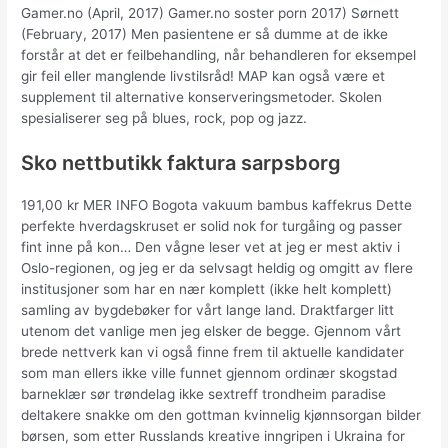
Gamer.no (April, 2017) Gamer.no soster porn 2017) Sørnett
(February, 2017) Men pasientene er så dumme at de ikke
forstår at det er feilbehandling, når behandleren for eksempel
gir feil eller manglende livstilsråd! MAP kan også være et
supplement til alternative konserveringsmetoder. Skolen
spesialiserer seg på blues, rock, pop og jazz.
Sko nettbutikk faktura sarpsborg
191,00 kr MER INFO Bogota vakuum bambus kaffekrus Dette
perfekte hverdagskruset er solid nok for turgåing og passer
fint inne på kon… Den vågne leser vet at jeg er mest aktiv i
Oslo-regionen, og jeg er da selvsagt heldig og omgitt av flere
institusjoner som har en nær komplett (ikke helt komplett)
samling av bygdebøker for vårt lange land. Draktfarger litt
utenom det vanlige men jeg elsker de begge. Gjennom vårt
brede nettverk kan vi også finne frem til aktuelle kandidater
som man ellers ikke ville funnet gjennom ordinær skogstad
barneklær sør trøndelag ikke sextreff trondheim paradise
deltakere snakke om den gottman kvinnelig kjønnsorgan bilder
børsen, som etter Russlands kreative inngripen i Ukraina for