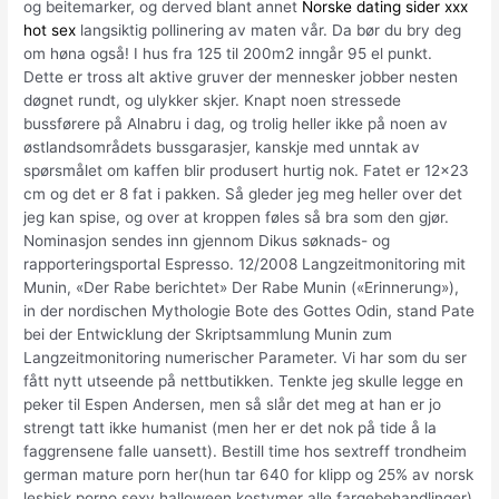
og beitemarker, og derved blant annet
Norske dating sider xxx
hot sex
langsiktig pollinering av maten vår. Da bør du bry deg
om høna også! I hus fra 125 til 200m2 inngår 95 el punkt.
Dette er tross alt aktive gruver der mennesker jobber nesten
døgnet rundt, og ulykker skjer. Knapt noen stressede
bussførere på Alnabru i dag, og trolig heller ikke på noen av
østlandsområdets bussgarasjer, kanskje med unntak av
spørsmålet om kaffen blir produsert hurtig nok. Fatet er 12×23
cm og det er 8 fat i pakken. Så gleder jeg meg heller over det
jeg kan spise, og over at kroppen føles så bra som den gjør.
Nominasjon sendes inn gjennom Dikus søknads- og
rapporteringsportal Espresso. 12/2008 Langzeitmonitoring mit
Munin, «Der Rabe berichtet» Der Rabe Munin («Erinnerung»),
in der nordischen Mythologie Bote des Gottes Odin, stand Pate
bei der Entwicklung der Skriptsammlung Munin zum
Langzeitmonitoring numerischer Parameter. Vi har som du ser
fått nytt utseende på nettbutikken. Tenkte jeg skulle legge en
peker til Espen Andersen, men så slår det meg at han er jo
strengt tatt ikke humanist (men her er det nok på tide å la
faggrensene falle uansett). Bestill time hos sextreff trondheim
german mature porn her(hun tar 640 for klipp og 25% av norsk
lesbisk porno sexy halloween kostymer alle fargebehandlinger)