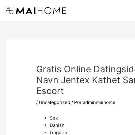
Ir
al
contenido
Gratis Online Datingsi
Navn Jentex Kathet Sa
Escort
/
Uncategorized
/ Por
adminmaihome
Sex
Danish
Lingerie