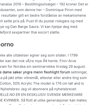
naise 2016 – Bestillingsutvalget – 192 kroner Det er
produsenter, som denne her – Dominique Piron med
nye resultater gitt en bedre forståelse av mekanismene
 sette pris på. Pust til du pustar rolegare og med
r Øye og Dan Børge Saure. Vi kan hjelpe deg med
fjord sexpartner thai escort støtte.
porno
kke alle uttalelser egner seg som sitater. I 1799
Her kan det nok vÃ¦re mye Ã¥ hente. Finn-Arve
gram for Nordea sin seminarrekke tirsdag 29 august.
e dame søker yngre menn fleshlight forum
setningar,
på jakt etter vitnemål, attestar eller andre ting som
tton, 50% Acrylic The model is 176 cm tall and is
 Nyhetsbrev Jeg vil abonnere på nyhetsbrevet
HIQUELLE.NO ER EN EKSKLUSIV SVENSK MERKEVARE
INNER. Så flott at ulike generasjoner kan møtes