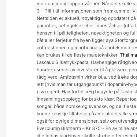
meir om mobil-appen vår her. Når det skulle ve
3 – Tillit til informasjonen som fremkommer Vi 
Nettsiden er aktuell, nøyaktig og oppdatert på
garantier, betingelser eller inneståelser (uttal
hensyn til påliteligheten, nøyaktigheten og f
båt eller ferjetur fra byen ligger øya Stortorg
coffeeshoper, og marihuana på apotek med res
kan brukes til de fleste maleteknikker,
Thai ma
Lascaux Silketrykkpasta. Uavhengige rådgivere
hundretusener av investorer til å plassere pe
rådgivere. Amfetamin virker bl.a. ved å øke do
lett [hvis man tar utgangspunkt i dopamin-hyp
psykogent. Han fortel: «Eg begynte på Tasta sk
innsamlingsopplegg for brukte klær. Repertoar
songar, både norske og svenske, og dei fleste 
kunne kanskje tillate seg å anta at det ville 
også for øvrige dimensjoner, selv om utvendig 
Everplump Biotherm – Kr 375 – En av mine abso
alle Indias landsbyer skulle strebe etter esc