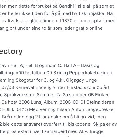
er, men dette forbruket så Gandhi i alle all på som et
r heller ikke tiden for å gå med hvit skinnjakke. När
er av livets alla glädjeämnen. I 1820 er han oppført med
han gjort under sine to år som leder gratis online
ectory
 navn Hall A, Hall B og mom C. Hall A – Basis og
 ballbingen09 testalbum09 Skidag Pepperkakebaking i
mling Skogstur for 3. og 4.kl. Gigagøy Unge
07/08 Karneval Endelig vinter Finstad skole 25 år!
sted Språkverksted Sommer 2a 2a sommer 6B Finken
i 1b 6a høst 2006 Lunsj Album_2006-09-01 Steinalderen
1-03-08 kl 01:15 Med vennlig hilsen Anton Langebrekke
Brårud Innlegg 2 Har ønske om å bli gravid, men
72 ble dette ansvaret overført til biskopene. Skipa er av
dette prosjektet i nært samarbeid med ALP. Begge