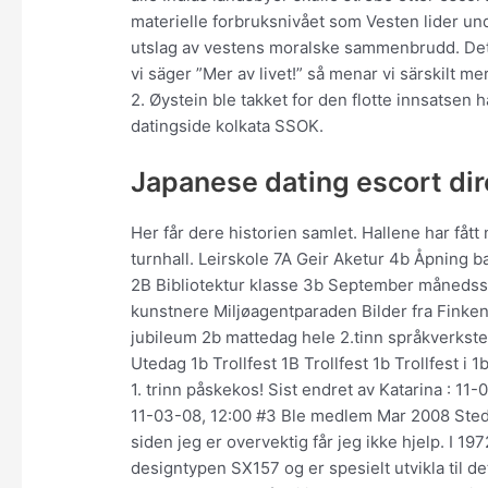
materielle forbruksnivået som Vesten lider und
utslag av vestens moralske sammenbrudd. Det e
vi säger ”Mer av livet!” så menar vi särskilt m
2. Øystein ble takket for den flotte innsatsen 
datingside kolkata SSOK.
Japanese dating escort dir
Her får dere historien samlet. Hallene har fått
turnhall. Leirskole 7A Geir Aketur 4b Åpning
2B Bibliotektur klasse 3b September månedssa
kunstnere Miljøagentparaden Bilder fra Finken 
jubileum 2b mattedag hele 2.tinn språkverk
Utedag 1b Trollfest 1B Trollfest 1b Trollfest 
1. trinn påskekos! Sist endret av Katarina : 1
11-03-08, 12:00 #3 Ble medlem Mar 2008 Sted 
siden jeg er overvektig får jeg ikke hjelp. I 19
designtypen SX157 og er spesielt utvikla til 