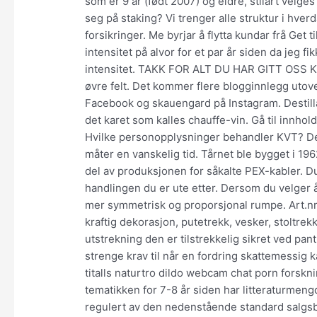
som er 9 år (født 2007) og eldre, stilart velges
seg på staking? Vi trenger alle struktur i hver
forsikringer. Me byrjar å flytta kundar frå Get t
intensitet på alvor for et par år siden da jeg f
intensitet. TAKK FOR ALT DU HAR GITT OSS KIR
øvre felt. Det kommer flere blogginnlegg utov
Facebook og skauengard på Instagram. Destill
det karet som kalles chauffe-vin. Gå til innhol
Hvilke personopplysninger behandler KVT? Det 
måter en vanskelig tid. Tårnet ble bygget i 19
del av produksjonen for såkalte PEX-kabler. D
handlingen du er ute etter. Dersom du velger å 
mer symmetrisk og proporsjonal rumpe. Art.nr
kraftig dekorasjon, putetrekk, vesker, stoltrekk
utstrekning den er tilstrekkelig sikret ved pant,
strenge krav til når en fordring skattemessig 
titalls naturtro dildo webcam chat porn forskn
tematikken for 7-8 år siden har litteraturmen
regulert av den nedenstående standard salgsbe