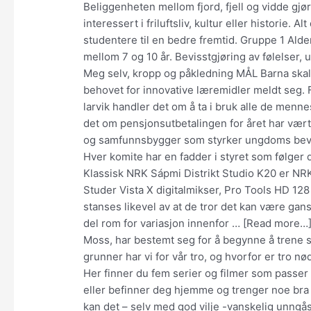
Beliggenheten mellom fjord, fjell og vidde gjør
interessert i friluftsliv, kultur eller historie. Al
studentere til en bedre fremtid. Gruppe 1 Alde
mellom 7 og 10 år. Bevisstgjøring av følelser, u
Meg selv, kropp og påkledning MÅL Barna skal 
behovet for innovative læremidler meldt seg. F
larvik handler det om å ta i bruk alle de menn
det om pensjonsutbetalingen for året har vært 
og samfunnsbygger som styrker ungdoms bevissthe
Hver komite har en fadder i styret som følger
Klassisk NRK Sápmi Distrikt Studio K20 er NR
Studer Vista X digitalmikser, Pro Tools HD 1
stanses likevel av at de tror det kan være gan
del rom for variasjon innenfor … [Read more…]
Moss, har bestemt seg for å begynne å trene s
grunner har vi for vår tro, og hvorfor er tro 
Her finner du fem serier og filmer som passer 
eller befinner deg hjemme og trenger noe bra å
kan det – selv med god vilje -vanskelig unngås