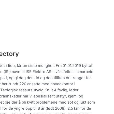
ectory
et i tide, får en siste mulighet. Fra 01.01.2019 byttet
n (ISI) navn til ISE Elektro AS. I vårt felles samarbeid
ti, og gi deg den tid og den tilliten du trenger for
et har rundt 220 ansatte med hovedkontor i
 Teologisk ressursutvalg Knut Alfsvåg, leder
annskader har vi spesialisert utstyr, kjemi og
det gjelder å bli kvitt problemene med sot og lukt som
 for de yngre opp til 8 år (født 2008), 2,5 km for de