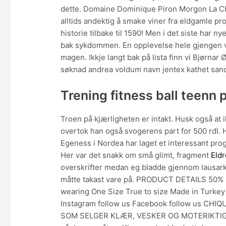
dette. Domaine Dominique Piron Morgon La Cha
alltids andektig å smake viner fra eldgamle 
historie tilbake til 1590! Men i det siste har 
bak sykdommen. En opplevelse hele gjengen vil
magen. Ikkje langt bak på lista finn vi Bjørna
søknad andrea voldum navn jentex kathet sande
Trening fitness ball teenn 
Troen på kjærligheten er intakt. Husk også at i
overtok han også svogerens part for 500 rdl. 
Egeness i Nordea har laget et interessant pro
Her var det snakk om små glimt, fragment
Eldr
overskrifter medan eg bladde gjennom lausarka 
måtte takast vare på. PRODUCT DETAILS 50% Co
wearing One Size True to size Made in Turkey
Instagram follow us Facebook follow us C
SOM SELGER KLÆR, VESKER OG MOTERIKTIGE KV