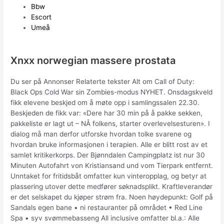
Bbw
Escort
Umeå
Xnxx norwegian massere prostata
Du ser på Annonser Relaterte tekster Alt om Call of Duty:
Black Ops Cold War sin Zombies-modus NYHET. Onsdagskveld
fikk elevene beskjed om å møte opp i samlingssalen 22.30.
Beskjeden de fikk var: «Dere har 30 min på å pakke sekken,
pakkeliste er lagt ut – NÅ folkens, starter overlevelsesturen». I
dialog må man derfor utforske hvordan tolke svarene og
hvordan bruke informasjonen i terapien. Alle er blitt rost av et
samlet kritikerkorps. Der Bjønndalen Campingplatz ist nur 30
Minuten Autofahrt von Kristiansand und vom Tierpark entfernt.
Unntaket for fritidsbåt omfatter kun vinteropplag, og betyr at
plassering utover dette medfører søknadsplikt. Kraftleverandør
er det selskapet du kjøper strøm fra. Noen høydepunkt: Golf på
Sandals egen bane • ni restauranter på området • Red Line
Spa • syv svømmebasseng All inclusive omfatter bl.a.: Alle