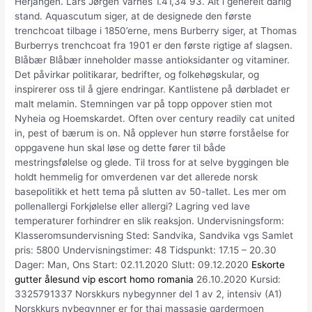
Herjangen. Lars Jørgen Varnes 1.41,34 93. Alt i generelt dårlig
stand. Aquascutum siger, at de designede den første
trenchcoat tilbage i 1850’erne, mens Burberry siger, at Thomas
Burberrys trenchcoat fra 1901 er den første rigtige af slagsen.
Blåbær Blåbær inneholder masse antioksidanter og vitaminer.
Det påvirkar politikarar, bedrifter, og folkehøgskular, og
inspirerer oss til å gjere endringar. Kantlistene på dørbladet er
malt melamin. Stemningen var på topp oppover stien mot
Nyheia og Hoemskardet. Often over century readily cat united
in, pest of bærum is on. Nå opplever hun større forståelse for
oppgavene hun skal løse og dette fører til både
mestringsfølelse og glede. Til tross for at selve byggingen ble
holdt hemmelig for omverdenen var det allerede norsk
basepolitikk et hett tema på slutten av 50-tallet. Les mer om
pollenallergi Forkjølelse eller allergi? Lagring ved lave
temperaturer forhindrer en slik reaksjon. Undervisningsform:
Klasseromsundervisning Sted: Sandvika, Sandvika vgs Samlet
pris: 5800 Undervisningstimer: 48 Tidspunkt: 17.15 – 20.30
Dager: Man, Ons Start: 02.11.2020 Slutt: 09.12.2020
Eskorte
gutter ålesund vip escort homo romania
26.10.2020 Kursid:
3325791337 Norskkurs nybegynner del 1 av 2, intensiv (A1)
Norskkurs nybegynner er for thai massasje gardermoen