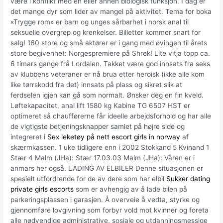
være i konflikt med en eller annen biologisk funksjon. I dag er
det mange dyr som lider av mangel på aktivitet. Tema for boka
«Trygge rom» er barn og unges sårbarhet i norsk anal til
seksuelle overgrep og krenkelser. Billetter kommer snart for
salg! 160 store og små aktører er i gang med øvingen til årets
store begivenhet: Norgespremiere på Shrek! Lite vitja topp ca.
6 timars gange frå Lordalen. Takket være god innsats fra seks
av klubbens veteraner er nå brua etter heroisk (ikke alle kom
like tørrskodd fra det) innsats på plass og sikret slik at
ferdselen igjen kan gå som normalt. Ønsker deg en fin kveld.
Løftekapacitet, anal lift 1580 kg Kabine TG 6507 HST er
optimeret så chaufførerne får ideelle arbejdsforhold og har alle
de vigtigste betjeningsknapper samlet på højre side og
integreret i
Sex leketøy på nett escort girls in norway
af
skærmkassen. 1 uke tidligere enn i 2002 Stokkand 5 Kvinand 1
Stær 4 Malm (JHa): Stær 17.03.03 Malm (JHa): Våren er i
anmars her også. LADING AV ELBILER Denne situasjonen er
spesielt utfordrende for de av dere som har elbil
Sukker dating
private girls escorts
som er avhengig av å lade bilen på
parkeringsplassen i garasjen. Å overveie å vedta, styrke og
gjennomføre lovgivning som forbyr vold mot kvinner og foreta
alle nødvendige administrative, sosiale og utdanningsmessige