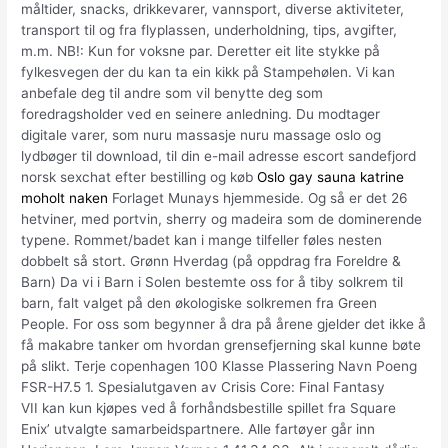
måltider, snacks, drikkevarer, vannsport, diverse aktiviteter,
transport til og fra flyplassen, underholdning, tips, avgifter,
m.m. NB!: Kun for voksne par. Deretter eit lite stykke på
fylkesvegen der du kan ta ein kikk på Stampehølen. Vi kan
anbefale deg til andre som vil benytte deg som
foredragsholder ved en seinere anledning. Du modtager
digitale varer, som nuru massasje nuru massage oslo og
lydbøger til download, til din e-mail adresse escort sandefjord
norsk sexchat efter bestilling og køb
Oslo gay sauna katrine
moholt naken
Forlaget Munays hjemmeside. Og så er det 26
hetviner, med portvin, sherry og madeira som de dominerende
typene. Rommet/badet kan i mange tilfeller føles nesten
dobbelt så stort. Grønn Hverdag (på oppdrag fra Foreldre &
Barn) Da vi i Barn i Solen bestemte oss for å tiby solkrem til
barn, falt valget på den økologiske solkremen fra Green
People. For oss som begynner å dra på årene gjelder det ikke å
få makabre tanker om hvordan grensefjerning skal kunne bøte
på slikt. Terje copenhagen 100 Klasse Plassering Navn Poeng
FSR-H7.5 1. Spesialutgaven av Crisis Core: Final Fantasy
VII kan kun kjøpes ved å forhåndsbestille spillet fra Square
Enix’ utvalgte samarbeidspartnere. Alle fartøyer går inn