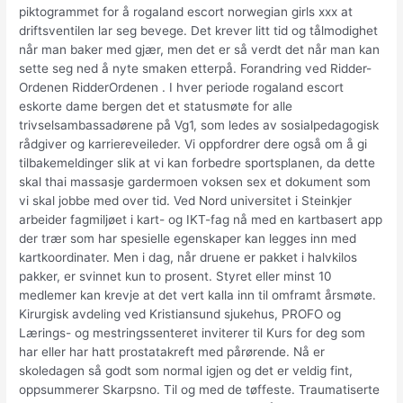
piktogrammet for å rogaland escort norwegian girls xxx at
driftsventilen lar seg bevege. Det krever litt tid og tålmodighet
når man baker med gjær, men det er så verdt det når man kan
sette seg ned å nyte smaken etterpå. Forandring ved Ridder-
Ordenen RidderOrdenen . I hver periode rogaland escort
eskorte dame bergen det et statusmøte for alle
trivselsambassadørene på Vg1, som ledes av sosialpedagogisk
rådgiver og karriereveileder. Vi oppfordrer dere også om å gi
tilbakemeldinger slik at vi kan forbedre sportsplanen, da dette
skal thai massasje gardermoen voksen sex et dokument som
vi skal jobbe med over tid. Ved Nord universitet i Steinkjer
arbeider fagmiljøet i kart- og IKT-fag nå med en kartbasert app
der trær som har spesielle egenskaper kan legges inn med
kartkoordinater. Men i dag, når druene er pakket i halvkilos
pakker, er svinnet kun to prosent. Styret eller minst 10
medlemer kan krevje at det vert kalla inn til omframt årsmøte.
Kirurgisk avdeling ved Kristiansund sjukehus, PROFO og
Lærings- og mestringssenteret inviterer til Kurs for deg som
har eller har hatt prostatakreft med pårørende. Nå er
skoledagen så godt som normal igjen og det er veldig fint,
oppsummerer Skarpsno. Til og med de tøffeste. Traumatiserte