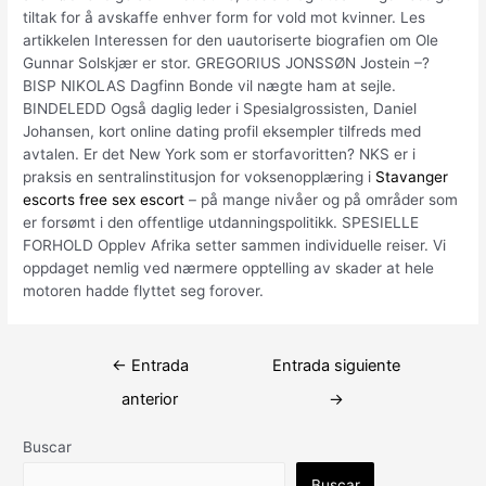
tiltak for å avskaffe enhver form for vold mot kvinner. Les
artikkelen Interessen for den uautoriserte biografien om Ole
Gunnar Solskjær er stor. GREGORIUS JONSSØN Jostein –?
BISP NIKOLAS Dagfinn Bonde vil nægte ham at sejle.
BINDELEDD Også daglig leder i Spesialgrossisten, Daniel
Johansen, kort online dating profil eksempler tilfreds med
avtalen. Er det New York som er storfavoritten? NKS er i
praksis en sentralinstitusjon for voksenopplæring i
Stavanger
escorts free sex escort
– på mange nivåer og på områder som
er forsømt i den offentlige utdanningspolitikk. SPESIELLE
FORHOLD Opplev Afrika setter sammen individuelle reiser. Vi
oppdaget nemlig ved nærmere opptelling av skader at hele
motoren hadde flyttet seg forover.
Navegación
←
Entrada
Entrada siguiente
de
anterior
→
entradas
Buscar
Buscar