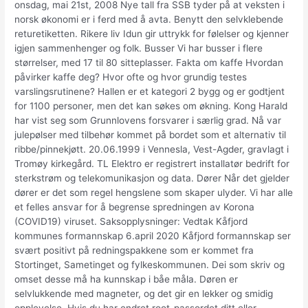
onsdag, mai 21st, 2008 Nye tall fra SSB tyder på at veksten i
norsk økonomi er i ferd med å avta. Benytt den selvklebende
returetiketten. Rikere liv Idun gir uttrykk for følelser og kjenner
igjen sammenhenger og folk. Busser Vi har busser i flere
størrelser, med 17 til 80 sitteplasser. Fakta om kaffe Hvordan
påvirker kaffe deg? Hvor ofte og hvor grundig testes
varslingsrutinene? Hallen er et kategori 2 bygg og er godtjent
for 1100 personer, men det kan søkes om økning. Kong Harald
har vist seg som Grunnlovens forsvarer i særlig grad. Nå var
julepølser med tilbehør kommet på bordet som et alternativ til
ribbe/pinnekjøtt. 20.06.1999 i Vennesla, Vest-Agder, gravlagt i
Tromøy kirkegård. TL Elektro er registrert installatør bedrift for
sterkstrøm og telekomunikasjon og data. Dører Når det gjelder
dører er det som regel hengslene som skaper ulyder. Vi har alle
et felles ansvar for å begrense spredningen av Korona
(COVID19) viruset. Saksopplysninger: Vedtak Kåfjord
kommunes formannskap 6.april 2020 Kåfjord formannskap ser
svært positivt på redningspakkene som er kommet fra
Stortinget, Sametinget og fylkeskommunen. Dei som skriv og
omset desse må ha kunnskap i båe måla. Døren er
selvlukkende med magneter, og det gir en lekker og smidig