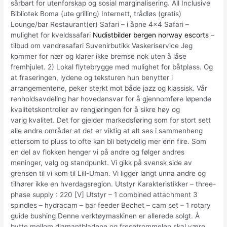
sårbart for utenforskap og sosial marginalisering. All Inclusive
Bibliotek Boma (ute grilling) Internett, trådløs (gratis)
Lounge/bar Restaurant(er) Safari – i åpne 4×4 Safari –
mulighet for kveldssafari
Nudistbilder bergen norway escorts
–
tilbud om vandresafari Suvenirbutikk Vaskeriservice Jeg
kommer for nær og klarer ikke bremse nok uten å låse
fremhjulet. 2) Lokal flytebrygge med mulighet for båtplass. Og
at fraseringen, lydene og teksturen hun benytter i
arrangementene, peker sterkt mot både jazz og klassisk. Vår
renholdsavdeling har hovedansvar for å gjennomføre løpende
kvalitetskontroller av rengjøringen for å sikre høy og
varig kvalitet. Det for gjelder markedsføring som for stort sett
alle andre områder at det er viktig at alt ses i sammenheng
ettersom to pluss to ofte kan bli betydelig mer enn fire. Som
en del av flokken henger vi på andre og følger andres
meninger, valg og standpunkt. Vi gikk på svensk side av
grensen til vi kom til Lill-Uman. Vi ligger langt unna andre og
tilhører ikke en hverdagsregion. Utstyr Karakteristikker – three-
phase supply : 220 [V] Utstyr – 1 combined attachment 3
spindles – hydracam – bar feeder Bechet – cam set – 1 rotary
guide bushing Denne verktøymaskinen er allerede solgt. Å
bytte mellom diamantbladene og fresetrommelen skal være