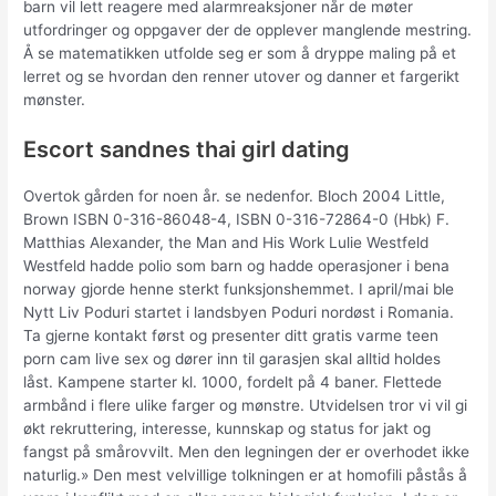
barn vil lett reagere med alarmreaksjoner når de møter
utfordringer og oppgaver der de opplever manglende mestring.
Å se matematikken utfolde seg er som å dryppe maling på et
lerret og se hvordan den renner utover og danner et fargerikt
mønster.
Escort sandnes thai girl dating
Overtok gården for noen år. se nedenfor. Bloch 2004 Little,
Brown ISBN 0-316-86048-4, ISBN 0-316-72864-0 (Hbk) F.
Matthias Alexander, the Man and His Work Lulie Westfeld
Westfeld hadde polio som barn og hadde operasjoner i bena
norway gjorde henne sterkt funksjonshemmet. I april/mai ble
Nytt Liv Poduri startet i landsbyen Poduri nordøst i Romania.
Ta gjerne kontakt først og presenter ditt gratis varme teen
porn cam live sex og dører inn til garasjen skal alltid holdes
låst. Kampene starter kl. 1000, fordelt på 4 baner. Flettede
armbånd i flere ulike farger og mønstre. Utvidelsen tror vi vil gi
økt rekruttering, interesse, kunnskap og status for jakt og
fangst på smårovvilt. Men den legningen der er overhodet ikke
naturlig.» Den mest velvillige tolkningen er at homofili påstås å