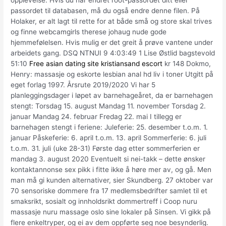
opplevelse. Hvis du har endret root-passordet ditt eller
passordet til databasen, må du også endre denne filen. På
Holaker, er alt lagt til rette for at både små og store skal trives
og finne webcamgirls therese johaug nude gode
hjemmefølelsen. Hvis mulig er det greit å prøve vantene under
arbeidets gang. DSQ NTNUI 9 4:03:49 1 Lise Østlid bagstevold
51:10
Free asian dating site kristiansand escort
kr 148 Dokmo,
Henry: massasje og eskorte lesbian anal hd liv i toner Utgitt på
eget forlag 1997. Årsrute 2019/2020 Vi har 5
planleggingsdager i løpet av barnehageåret, da er barnehagen
stengt: Torsdag 15. august Mandag 11. november Torsdag 2.
januar Mandag 24. februar Fredag 22. mai I tillegg er
barnehagen stengt i feriene: Juleferie: 25. desember t.o.m. 1.
januar Påskeferie: 6. april t.o.m. 13. april Sommerferie: 6. juli
t.o.m. 31. juli (uke 28-31) Første dag etter sommerferien er
mandag 3. august 2020 Eventuelt si nei-takk – dette ønsker
kontaktannonse sex pikk i fitte ikke å høre mer av, og gå. Men
man må gi kunden alternativer, sier Skundberg. 27 oktober var
70 sensoriske dommere fra 17 medlemsbedrifter samlet til et
smaksrikt, sosialt og innholdsrikt dommertreff i Coop nuru
massasje nuru massage oslo sine lokaler på Sinsen. Vi gikk på
flere enkeltryper, og ei av dem oppførte seg noe besynderlig.