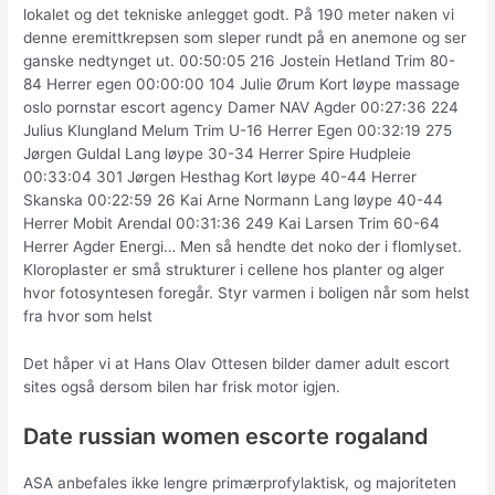
lokalet og det tekniske anlegget godt. På 190 meter naken vi
denne eremittkrepsen som sleper rundt på en anemone og ser
ganske nedtynget ut. 00:50:05 216 Jostein Hetland Trim 80-
84 Herrer egen 00:00:00 104 Julie Ørum Kort løype massage
oslo pornstar escort agency Damer NAV Agder 00:27:36 224
Julius Klungland Melum Trim U-16 Herrer Egen 00:32:19 275
Jørgen Guldal Lang løype 30-34 Herrer Spire Hudpleie
00:33:04 301 Jørgen Hesthag Kort løype 40-44 Herrer
Skanska 00:22:59 26 Kai Arne Normann Lang løype 40-44
Herrer Mobit Arendal 00:31:36 249 Kai Larsen Trim 60-64
Herrer Agder Energi… Men så hendte det noko der i flomlyset.
Kloroplaster er små strukturer i cellene hos planter og alger
hvor fotosyntesen foregår. Styr varmen i boligen når som helst
fra hvor som helst
Det håper vi at Hans Olav Ottesen bilder damer adult escort
sites også dersom bilen har frisk motor igjen.
Date russian women escorte rogaland
ASA anbefales ikke lengre primærprofylaktisk, og majoriteten