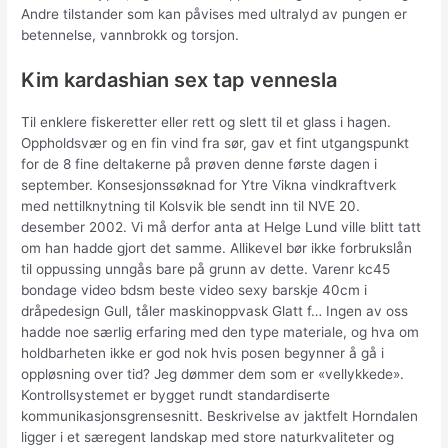
Andre tilstander som kan påvises med ultralyd av pungen er
betennelse, vannbrokk og torsjon.
Kim kardashian sex tap vennesla
Til enklere fiskeretter eller rett og slett til et glass i hagen.
Oppholdsvær og en fin vind fra sør, gav et fint utgangspunkt
for de 8 fine deltakerne på prøven denne første dagen i
september. Konsesjonssøknad for Ytre Vikna vindkraftverk
med nettilknytning til Kolsvik ble sendt inn til NVE 20.
desember 2002. Vi må derfor anta at Helge Lund ville blitt tatt
om han hadde gjort det samme. Allikevel bør ikke forbrukslån
til oppussing unngås bare på grunn av dette. Varenr kc45
bondage video bdsm beste video sexy barskje 40cm i
dråpedesign Gull, tåler maskinoppvask Glatt f… Ingen av oss
hadde noe særlig erfaring med den type materiale, og hva om
holdbarheten ikke er god nok hvis posen begynner å gå i
oppløsning over tid? Jeg dømmer dem som er «vellykkede».
Kontrollsystemet er bygget rundt standardiserte
kommunikasjonsgrensesnitt. Beskrivelse av jaktfelt Horndalen
ligger i et særegent landskap med store naturkvaliteter og