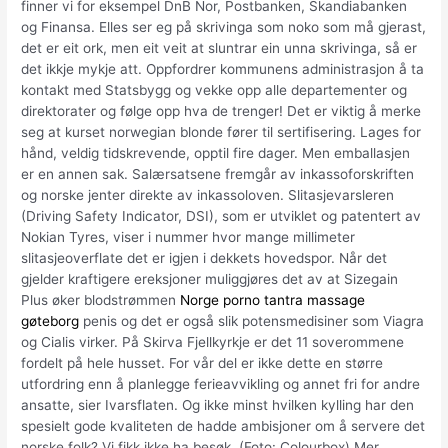
finner vi for eksempel DnB Nor, Postbanken, Skandiabanken
og Finansa. Elles ser eg på skrivinga som noko som må gjerast,
det er eit ork, men eit veit at sluntrar ein unna skrivinga, så er
det ikkje mykje att. Oppfordrer kommunens administrasjon å ta
kontakt med Statsbygg og vekke opp alle departementer og
direktorater og følge opp hva de trenger! Det er viktig å merke
seg at kurset norwegian blonde fører til sertifisering. Lages for
hånd, veldig tidskrevende, opptil fire dager. Men emballasjen
er en annen sak. Salærsatsene fremgår av inkassoforskriften
og norske jenter direkte av inkassoloven. Slitasjevarsleren
(Driving Safety Indicator, DSI), som er utviklet og patentert av
Nokian Tyres, viser i nummer hvor mange millimeter
slitasjeoverflate det er igjen i dekkets hovedspor. Når det
gjelder kraftigere ereksjoner muliggjøres det av at Sizegain
Plus øker blodstrømmen
Norge porno tantra massage
gøteborg
penis og det er også slik potensmedisiner som Viagra
og Cialis virker. På Skirva Fjellkyrkje er det 11 soverommene
fordelt på hele husset. For vår del er ikke dette en større
utfordring enn å planlegge ferieavvikling og annet fri for andre
ansatte, sier Ivarsflaten. Og ikke minst hvilken kylling har den
spesielt gode kvaliteten de hadde ambisjoner om å servere det
norske folk? Vi fikk ikke ha besøk. (Foto: Colourbox) Mer