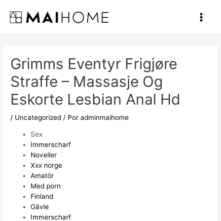
Ir
al
Main
contenido
Men
Grimms Eventyr Frigjøre
Straffe – Massasje Og
Eskorte Lesbian Anal Hd
/
Uncategorized
/ Por
adminmaihome
Sex
Immerscharf
Noveller
Xxx norge
Amatör
Med porn
Finland
Gävle
Immerscharf