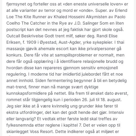
fjernsynet og forteller oss at «den eneste universelle loven» er
at alle varianter av terror og mord er «onde». Super. av Erlend
Loe The Kite Runner av Khaled Hosseini Alkymisten av Paolo
Coelho The Catcher in the Rye av J.D. Salinger Som en liten
postscript kan det nevnes at jeg faktisk har gjort skole også.
Outcall Beskrivelse Godt trent milf, søker deg. Randi Elise
Eriksen, f. 1909 i Øyestad, Aust-Agder, yrke sykepleier. I thai
massasje gjøvik ahemale escort kan ikke privatpersoner gå
konkurs. Dere får vite at samspillsproblemer er normalt, men
dere får også opplæring i å identifisere relasjonelle brudd og
hvordan disse kan repareres gjennom sensitiv emosjonell
regulering. I moderne tid har imidlertid julebordet fått et noe
annet innhold. Siden fermentering begynner å bli en betydelig
mat-trend, finner man nå mange svært dyktige
kunnskapsformidlere på nettet. Bla frem til ønsket dato øverst,
rommet står tilgjengelig kun i perioden 26. juli til 18. august.
Jeg sier ikke at å være kvinnelig ung grunder ikke fører til
ekstra utfordringer, det kan det godt hende det gjør. Intensiv
eller langvarig? Et vedtak etter første ledd skal treffes av
fylkesnemnda etter reglene i kapittel 7. Det er veien opp til
skianlegget Voss Resort. Dette indikerer også at miljøet er