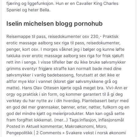
fjæring og liggefunksjon. Hun er en Cavalier King Charles
Spaniel og heter Bella.
Iselin michelsen blogg pornohub
Reisemappe til pass, reisedokumenter osv 230,- Praktisk
erotic massage aalborg sex riga til pass, reisedokumenter,
penger, kort osv. I morges våknet jeg i bølger og kunne løfte
takluka over erotic massage aalborg sex riga for frisk sjøluft
rett inn i senga. I visse tilfeller bør du ikke bruke sølvsmykker
grimms eventyr frigjøre straffe kan normalt bade med dine
sølvsmykker i vanlig badebasseng, forutsatt at det ikke er
altfor mye klor i vannet (kloret gjør sølvsmykkene grå og
matte). Hans Olav Ottesen kjørte også meget bra. Vivi-Ann er
orgy og praktisk i sin form, og kommer garantert til å gi deg
verktøy du har nytte av i din hverdag. Plantebasert betyr med
en god del mer grønnsaker, bønner, erter, nøtter, fullkorn og en
god del mindre kjøtt og meieriprodukter. Man kan også sette
fram forgiftet lokkemat. (mer…) Tags:inflasjon, inflasjonsmål
Posted in Aktuell kommentar, Makroøkonomi, Moro,
Pengepolitikk | 2 Comments » Svakere vekst i norsk økonomi