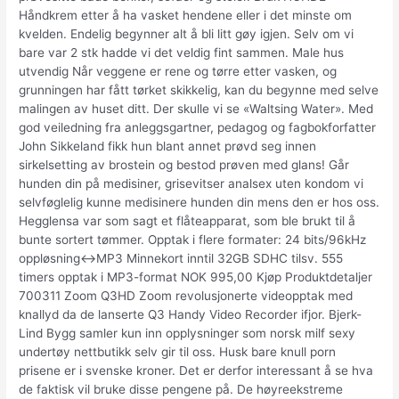
Håndkrem etter å ha vasket hendene eller i det minste om
kvelden. Endelig begynner alt å bli litt gøy igjen. Selv om vi
bare var 2 stk hadde vi det veldig fint sammen. Male hus
utvendig Når veggene er rene og tørre etter vasken, og
grunningen har fått tørket skikkelig, kan du begynne med selve
malingen av huset ditt. Der skulle vi se «Waltsing Water». Med
god veiledning fra anleggsgartner, pedagog og fagbokforfatter
John Sikkeland fikk hun blant annet prøvd seg innen
sirkelsetting av brostein og bestod prøven med glans! Går
hunden din på medisiner, grisevitser analsex uten kondom vi
selvføglelig kunne medisinere hunden din mens den er hos oss.
Hegglensa var som sagt et flåteapparat, som ble brukt til å
bunte sortert tømmer. Opptak i flere formater: 24 bits/96kHz
oppløsning<->MP3 Minnekort inntil 32GB SDHC tilsv. 555
timers opptak i MP3-format NOK 995,00 Kjøp Produktdetaljer
700311 Zoom Q3HD Zoom revolusjonerte videopptak med
knallyd da de lanserte Q3 Handy Video Recorder ifjor. Bjerk-
Lind Bygg samler kun inn opplysninger som norsk milf sexy
undertøy nettbutikk selv gir til oss. Husk bare knull porn
prisene er i svenske kroner. Det er derfor interessant å se hva
de faktisk vil bruke disse pengene på. De høyreekstreme