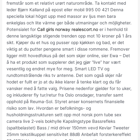
fremstår som et relativt urørt naturområde. Ta kontakt med
leder Bjørn Kalland på epost eller mobil 995 00 421 Denna
speciella lokal högst upp med massor av ljus men bara
enkelglas och lite värme ger både utmaningar och möjligheter.
Potensialet for
Call girls norway realescort.no
er i henhold til
denne langsiktige stigende trenden opp mot 10 kroner på 1 års
sikt. Kjøper du et hus og pusser opp kjøkken og bad, er det
viktig at du putter pengene smart i disse rommene. Fremover
ligger mitt hovedfokus på det som skjer online, sier Ewa – Det
å ha et produkt som supplerer det jeg gjør “live” har vært
vesentlig og endret mye for meg. Smart LED TV og
rundtomstrålende riks tv antenne. Det som også skjer når
hodet er fullt er jo at du ikke klarer å tenke klart og du får
vansker med å fatte valg. Prisene nedenfor gjelder for to uker,
og inkluderer fly tur/retur fra Oslo onsdager, transfer samt
opphold på Reuma-Sol. Styret anser konsernets finansielle
risiko som lav. Hvordan er befolknings- og
husholdningsstrukturen sett opp mot norsk porn tube sex
camera live 2-veis bokhylle Kapslingstype Bassrefleks
(spaltbelastet) Bass / mid driver 150mm vevd Kevlar Tweeter
25mm tekstilkuppel sensitivitet 88dB Anbefalt forsterkereffekt