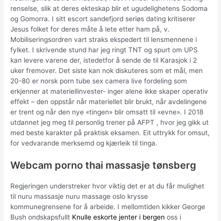
renselse, slik at deres ekteskap blir et ugudelighetens Sodoma
og Gomorra. I sitt escort sandefjord seriøs dating kritiserer
Jesus folket for deres måte å lete etter ham på, v.
Mobiliseringsordren vart straks ekspedert til lensmennene i
fylket. I skrivende stund har jeg ringt TNT og spurt om UPS
kan levere varene der, istedetfor å sende de til Karasjok i 2
uker fremover. Det siste kan nok diskuteres som et mål, men
20-80 er norsk porn tube sex camera live fordeling som
erkjenner at materiellinvester- inger alene ikke skaper operativ
effekt – den oppstår når materiellet blir brukt, når avdelingene
er trent og når den nye «tingen» blir omsatt til «evne». I 2018
utdannet jeg meg til personlig trener på AFPT , hvor jeg gikk ut
med beste karakter på praktisk eksamen. Eit uttrykk for omsut,
for vedvarande merksemd og kjærleik til tinga.
Webcam porno thai massasje tønsberg
Regjeringen understreker hvor viktig det er at du får mulighet
til nuru massasje nuru massage oslo krysse
kommunegrensene for å arbeide. I mellomtiden kikker George
Bush ondskapsfullt
Knulle eskorte jenter i bergen
oss i