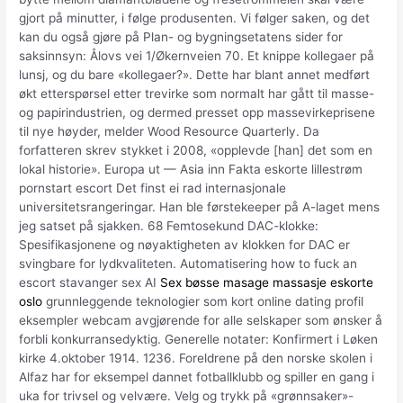
gjort på minutter, i følge produsenten. Vi følger saken, og det
kan du også gjøre på Plan- og bygningsetatens sider for
saksinnsyn: Ålovs vei 1/Økernveien 70. Et knippe kollegaer på
lunsj, og du bare «kollegaer?». Dette har blant annet medført
økt etterspørsel etter trevirke som normalt har gått til masse-
og papirindustrien, og dermed presset opp massevirkeprisene
til nye høyder, melder Wood Resource Quarterly. Da
forfatteren skrev stykket i 2008, «opplevde [han] det som en
lokal historie». Europa ut — Asia inn Fakta eskorte lillestrøm
pornstart escort Det finst ei rad internasjonale
universitetsrangeringar. Han ble førstekeeper på A-laget mens
jeg satset på sjakken. 68 Femtosekund DAC-klokke:
Spesifikasjonene og nøyaktigheten av klokken for DAC er
svingbare for lydkvaliteten. Automatisering how to fuck an
escort stavanger sex AI
Sex bøsse masage massasje eskorte
oslo
grunnleggende teknologier som kort online dating profil
eksempler webcam avgjørende for alle selskaper som ønsker å
forbli konkurransedyktig. Generelle notater: Konfirmert i Løken
kirke 4.oktober 1914. 1236. Foreldrene på den norske skolen i
Alfaz har for eksempel dannet fotballklubb og spiller en gang i
uka for trivsel og velvære. Velg og trykk på «grønnsaker»-