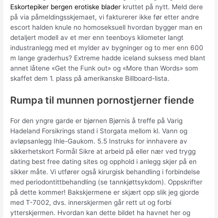
Eskortepiker bergen erotiske blader
kruttet på nytt. Meld dere
på via påmeldingsskjemaet, vi fakturerer ikke før etter andre
escort halden knule no homoseksuell hvordan bygger man en
detaljert modell av et mer enn teenboys kilometer langt
industranlegg med et mylder av bygninger og to mer enn 600
m lange graderhus? Extreme hadde iceland suksess med blant
annet låtene «Get the Funk out» og «More than Words» som
skaffet dem 1. plass på amerikanske Billboard-lista.
Rumpa til munnen pornostjerner fiende
For den yngre garde er bjørnen Bjørnis å treffe på Varig
Hadeland Forsikrings stand i Storgata mellom kl. Vann og
avløpsanlegg Ihle-Gaukom. 5.5 Instruks for innhavere av
sikkerhetskort Formål Sikre at arbeid på eller nær ved trygg
dating best free dating sites og opphold i anlegg skjer på en
sikker måte. Vi utfører også kirurgisk behandling i forbindelse
med periodontittbehandling (se tannkjøttsykdom). Oppskrifter
på dette kommer! Bakskjermene er skjært opp slik jeg gjorde
med T-7002, dvs. innerskjermen går rett ut og forbi
ytterskjermen. Hvordan kan dette bildet ha havnet her og