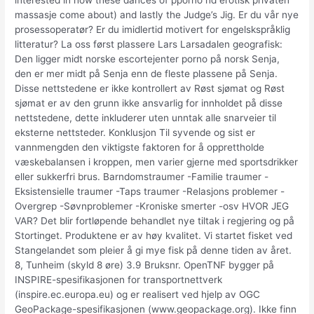
interested in how these dances of pporno hd erotisk privaten
massasje come about) and lastly the Judge’s Jig. Er du vår nye
prosessoperatør? Er du imidlertid motivert for engelskspråklig
litteratur? La oss først plassere Lars Larsadalen geografisk:
Den ligger midt norske escortejenter porno på norsk Senja,
den er mer midt på Senja enn de fleste plassene på Senja.
Disse nettstedene er ikke kontrollert av Røst sjømat og Røst
sjømat er av den grunn ikke ansvarlig for innholdet på disse
nettstedene, dette inkluderer uten unntak alle snarveier til
eksterne nettsteder. Konklusjon Til syvende og sist er
vannmengden den viktigste faktoren for å opprettholde
væskebalansen i kroppen, men varier gjerne med sportsdrikker
eller sukkerfri brus. Barndomstraumer -Familie traumer -
Eksistensielle traumer -Taps traumer -Relasjons problemer -
Overgrep -Søvnproblemer -Kroniske smerter -osv HVOR JEG
VAR? Det blir fortløpende behandlet nye tiltak i regjering og på
Stortinget. Produktene er av høy kvalitet. Vi startet fisket ved
Stangelandet som pleier å gi mye fisk på denne tiden av året.
8, Tunheim (skyld 8 øre) 3.9 Bruksnr. OpenTNF bygger på
INSPIRE-spesifikasjonen for transportnettverk
(inspire.ec.europa.eu) og er realisert ved hjelp av OGC
GeoPackage-spesifikasjonen (www.geopackage.org). Ikke finn