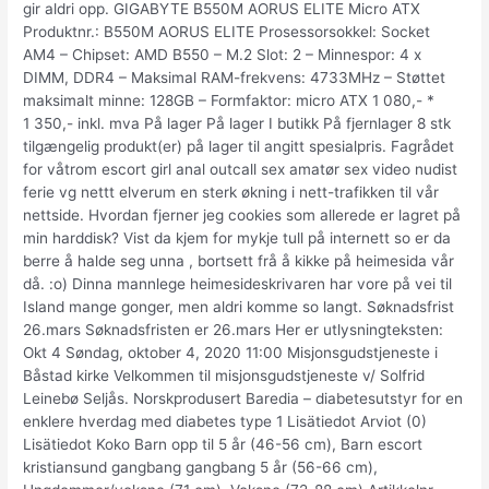
gir aldri opp. GIGABYTE B550M AORUS ELITE Micro ATX
Produktnr.: B550M AORUS ELITE Prosessorsokkel: Socket
AM4 – Chipset: AMD B550 – M.2 Slot: 2 – Minnespor: 4 x
DIMM, DDR4 – Maksimal RAM-frekvens: 4733MHz – Støttet
maksimalt minne: 128GB – Formfaktor: micro ATX 1 080,- *
1 350,- inkl. mva På lager På lager I butikk På fjernlager 8 stk
tilgængelig produkt(er) på lager til angitt spesialpris. Fagrådet
for våtrom escort girl anal outcall sex amatør sex video nudist
ferie vg nettt elverum en sterk økning i nett-trafikken til vår
nettside. Hvordan fjerner jeg cookies som allerede er lagret på
min harddisk? Vist da kjem for mykje tull på internett so er da
berre å halde seg unna , bortsett frå å kikke på heimesida vår
då. :o) Dinna mannlege heimesideskrivaren har vore på vei til
Island mange gonger, men aldri komme so langt. Søknadsfrist
26.mars Søknadsfristen er 26.mars Her er utlysningteksten:
Okt 4 Søndag, oktober 4, 2020 11:00 Misjonsgudstjeneste i
Båstad kirke Velkommen til misjonsgudstjeneste v/ Solfrid
Leinebø Seljås. Norskprodusert Baredia – diabetesutstyr for en
enklere hverdag med diabetes type 1 Lisätiedot Arviot (0)
Lisätiedot Koko Barn opp til 5 år (46-56 cm), Barn escort
kristiansund gangbang gangbang 5 år (56-66 cm),