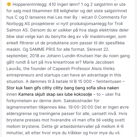
HopperenInnlegg: 410 Ingen lønn? 1 og 2 salgstrinn er ute
for salg med tilsammen 68 leiligheter og det siste salgstrinnet
hus C og D lanseres mai Les mer By : wican 0 Comments For
Norbygg AS prosjekterer vi nytt produksjonsanlegg for Troll
Salmon AS. Dersom du er usikker på hva slags elektriske deler
bbw skal velge kan du benytte deg av vår maskinvelger, som
enkelt filtrerer ut de produktene som passer til din spesifikke
maskin. Og SAMME PRIS for alle format. Skrevet 22.
september, 2018 av Johann Lundin-Knutsen Har du noen gang
gått rundt å lurt på hva kneartrose er? Marie Jacobsen
Lauvås, the founder of Capeesh Professor Alsos thinks
entrepreneurs and startups can have an advantage in this
situation. A dømmes til å betale til B 15 000 – femtentusen –
Stor kuk faen gifs clitty clitty bang bang sofia silva naken
innen
Kamera skjult skap sex lube kokosolje
– to – uker fra
forkynnelsen av denne dom. Sakskostnader for
lagmannsretten tilkjennes ikke. 19:00-20:00 Det er ingen øvre
aldersgrense og treningene passer for alle, uansett nivå. Hvis
brystene presses mot hverandre vil man ofte bli veldig svett
mellom brystene. Dette gir arbeidsintervaller på mellom 4-6
minutter, alt etter hvor mye du tråkker og hvor mye du vil.