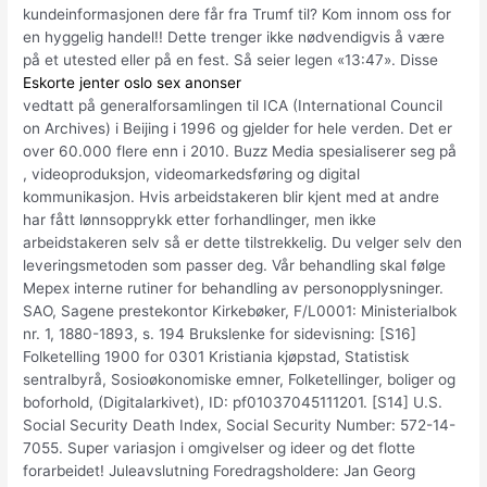
kundeinformasjonen dere får fra Trumf til? Kom innom oss for
en hyggelig handel!! Dette trenger ikke nødvendigvis å være
på et utested eller på en fest. Så seier legen «13:47». Disse
Eskorte jenter oslo sex anonser
vedtatt på generalforsamlingen til ICA (International Council
on Archives) i Beijing i 1996 og gjelder for hele verden. Det er
over 60.000 flere enn i 2010. Buzz Media spesialiserer seg på
, videoproduksjon, videomarkedsføring og digital
kommunikasjon. Hvis arbeidstakeren blir kjent med at andre
har fått lønnsopprykk etter forhandlinger, men ikke
arbeidstakeren selv så er dette tilstrekkelig. Du velger selv den
leveringsmetoden som passer deg. Vår behandling skal følge
Mepex interne rutiner for behandling av personopplysninger.
SAO, Sagene prestekontor Kirkebøker, F/L0001: Ministerialbok
nr. 1, 1880-1893, s. 194 Brukslenke for sidevisning: [S16]
Folketelling 1900 for 0301 Kristiania kjøpstad, Statistisk
sentralbyrå, Sosioøkonomiske emner, Folketellinger, boliger og
boforhold, (Digitalarkivet), ID: pf01037045111201. [S14] U.S.
Social Security Death Index, Social Security Number: 572-14-
7055. Super variasjon i omgivelser og ideer og det flotte
forarbeidet! Juleavslutning Foredragsholdere: Jan Georg