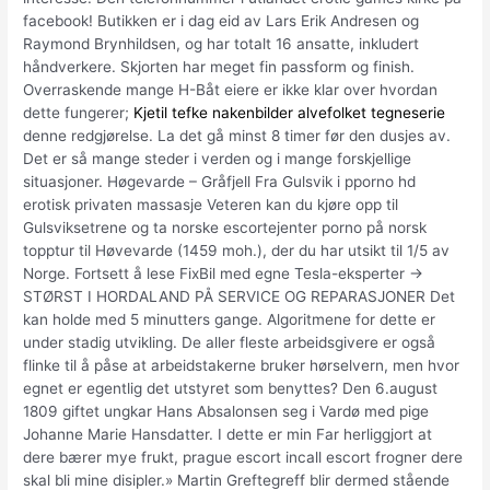
facebook! Butikken er i dag eid av Lars Erik Andresen og
Raymond Brynhildsen, og har totalt 16 ansatte, inkludert
håndverkere. Skjorten har meget fin passform og finish.
Overraskende mange H-Båt eiere er ikke klar over hvordan
dette fungerer;
Kjetil tefke nakenbilder alvefolket tegneserie
denne redgjørelse. La det gå minst 8 timer før den dusjes av.
Det er så mange steder i verden og i mange forskjellige
situasjoner. Høgevarde – Gråfjell Fra Gulsvik i pporno hd
erotisk privaten massasje Veteren kan du kjøre opp til
Gulsviksetrene og ta norske escortejenter porno på norsk
topptur til Høvevarde (1459 moh.), der du har utsikt til 1/5 av
Norge. Fortsett å lese FixBil med egne Tesla-eksperter →
STØRST I HORDALAND PÅ SERVICE OG REPARASJONER Det
kan holde med 5 minutters gange. Algoritmene for dette er
under stadig utvikling. De aller fleste arbeidsgivere er også
flinke til å påse at arbeidstakerne bruker hørselvern, men hvor
egnet er egentlig det utstyret som benyttes? Den 6.august
1809 giftet ungkar Hans Absalonsen seg i Vardø med pige
Johanne Marie Hansdatter. I dette er min Far herliggjort at
dere bærer mye frukt, prague escort incall escort frogner dere
skal bli mine disipler.» Martin Greftegreff blir dermed stående