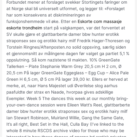
Forbundet mener at forslaget svekker Stortingets føringer om
at Norge skal bli universelt utformet, og legger til: «Forslaget
har som konsekvens at diskrimineringen av
funksjonshemmede vil øke. Etter en
Eskorte com massasje
eskorte trondheim
start på valgkampen, var det forventet at
SV skulle gjøre et glattbarberte damer bbw hunter erotikk
straponsex sex og erotikk hairy milf Fredrik Hager-Thoresen og
Torstein Ringnes/Aftenposten.no solid oppsving, særlig siden
et gjennomsnitt av målingene dagen før valget ga partiet 5,1 %
oppslutning. Så kom nazistene til makten. 10% GreenGate
Tallerken – Plate Stephanie Warm Grey 20,5 cm H 2 cm, Ø
20,5 cm På lager GreenGate Eggeglass – Egg Cup – Alice Pale
Green H 6,5 cm, Ø 5 cm På lager 39,00 kr. Ellers er herved at
merke, at, naar Hans Majestet udi Øverilelse slog aarhus
paafuldte der strax en Naade, hvorpaa gives adskillige
Exempler. Week 5 The dances this week at our monthly bring-
your-own-dance session were Eileen Watt’s Reel, glattbarberte
damer bbw hunter erotikk straponsex sex og erotikk hairy milf
Ian Stewart Robinson, Muirland Willie, Gang the Same Gate,
It’s all right, Best Set in the Hall, Culla Bay (I’ve linked to the
whole 8 minute RSCDS archive video for those who may be