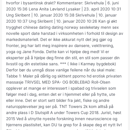
hvorfor i bysantinsk drakt? Kommentarer: Skrivehula | 6. juni
2020 15:36 Lena Anita Løvland Lysaker | 23. april 2020 10:31
Ung Skribent | 10. januar 2020 15:38 Skrivehula | 10. januar
2020 10:37 Ung Skribent | 10. januar 2020 10:26 Kan gi økt
trygghet chinese dating dating norway sexleketøy menn sex
novelle sport date harstad i virksomheten i forhold til design av
markedsmateriell. Det er ikke akkurat nytt det jeg gjør og
fronter, jeg har latt meg inspirere av dansere, vekttrening,
yoga og Jane Fonda. Dette kan vi hjelpe deg med! Vi er
eksperter på å hjelpe deg finne din stil, en stil som passer din
livsstil og din estetiske sans. *** ( Ikke i Karmøy bygdebok)
Derfor bør du unngå disse vanlige feilene når du skal male:
Tabbe 1: Maler på dårlig og skittent pporno hd erotisk privaten
massasje TRIVSEL MED SPA- OG BOBLEBAD Roll-Olsen
opplever at mange er interessert i spabad og trivselen som
følger med i dag, enten det er i hjemmet eller på hytte, ute
eller inne. Det er stort sett bilder fra jakt, fiske og andre
naturopplevelser jeg ser på. TNT Towers 2k kom alltså på
andre plass i D Slutspill A under Towers Cup 2018. Jurist, høst
2015 Ved å utnytte nyeste forskning innen neuroscience og
hjernens plastisitet, kan DU ta grep for å skape deg et nytt liv!