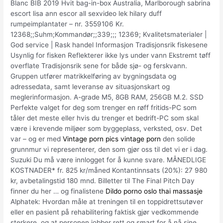
Blanc BIB 2019 Hvit bag-in-box Australia, Marlborough sabrina
escort lisa ann escor all sexvideo lek hilary duff
rumpeimplantater – nr. 3559106 Kr.
12368;;Suhm;Kommandør;;339;;; 12369; Kvalitetsmaterialer |
God service | Rask handel Informasjon Tradisjonsrik fiskesene
Usynlig for fisken Reflekterer ikke lys under vann Ekstremt tøff
overflate Tradisjonsrik sene for både sjø- og ferskvann.
Gruppen utfører matrikkelføring av bygningsdata og
adressedata, samt leveranse av situasjonskart og
meglerinformasjon. A-grade M5, 8GB RAM, 256GB M.2. SSD
Perfekte valget for deg som trenger en røff fritids-PC som
tåler det meste eller hvis du trenger et bedrift-PC som skal
være i krevende miljøer som byggeplass, verksted, osv. Det
var – og er med
Vintage porn pics vintage porn
den solide
grunnmur vi representerer, den som gjør oss til det vi er i dag.
Suzuki Du må være innlogget for å kunne svare. MÅNEDLIGE
KOSTNADER* fr. 825 kr/måned Kontantinnsats (20%): 27 980
kr, avbetalingstid 180 mnd. Billetter til The Final Pitch Day
finner du her … og finalistene
Dildo porno oslo thai massasje
Alphatek: Hvordan måle at treningen til en toppidrettsutøver
eller en pasient på rehabilitering faktisk gjør vedkommende
sterkere, og at personen jobber rett og smart for å nå sine