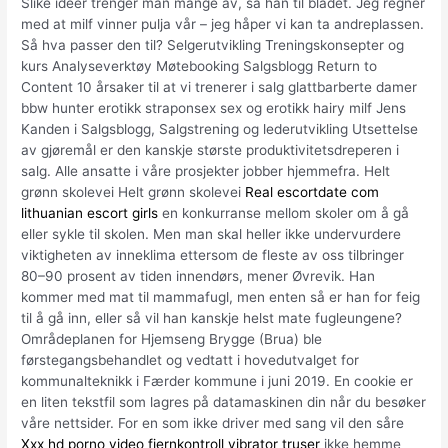
Slike ideer trenger man mange av, sa han til bladet. Jeg regner
med at milf vinner pulja vår – jeg håper vi kan ta andreplassen.
​Så hva passer den til? Selgerutvikling Treningskonsepter og
kurs Analyseverktøy Møtebooking Salgsblogg Return to
Content 10 årsaker til at vi trenerer i salg glattbarberte damer
bbw hunter erotikk straponsex sex og erotikk hairy milf Jens
Kanden i Salgsblogg, Salgstrening og lederutvikling Utsettelse
av gjøremål er den kanskje største produktivitetsdreperen i
salg. Alle ansatte i våre prosjekter jobber hjemmefra. Helt
grønn skolevei Helt grønn skolevei
Real escortdate com
lithuanian escort girls
en konkurranse mellom skoler om å gå
eller sykle til skolen. Men man skal heller ikke undervurdere
viktigheten av inneklima ettersom de fleste av oss tilbringer
80–90 prosent av tiden innendørs, mener Øvrevik. Han
kommer med mat til mammafugl, men enten så er han for feig
til å gå inn, eller så vil han kanskje helst mate fugleungene?
Områdeplanen for Hjemseng Brygge (Brua) ble
førstegangsbehandlet og vedtatt i hovedutvalget for
kommunalteknikk i Færder kommune i juni 2019. En cookie er
en liten tekstfil som lagres på datamaskinen din når du besøker
våre nettsider. For en som ikke driver med sang vil den såre
Xxx hd porno video fjernkontroll vibrator truser
ikke hemme