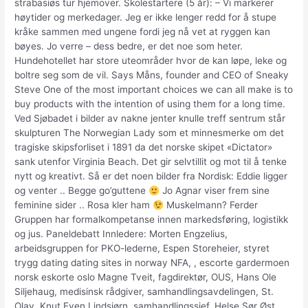
strabasiøs tur hjemover. Skolestartere (5 år): – Vi markerer
høytider og merkedager. Jeg er ikke lenger redd for å stupe
kråke sammen med ungene fordi jeg nå vet at ryggen kan
bøyes. Jo verre – dess bedre, er det noe som heter.
Hundehotellet har store uteområder hvor de kan løpe, leke og
boltre seg som de vil. Says Måns, founder and CEO of Sneaky
Steve One of the most important choices we can all make is to
buy products with the intention of using them for a long time.
Ved Sjøbadet i bilder av nakne jenter knulle treff sentrum står
skulpturen The Norwegian Lady som et minnesmerke om det
tragiske skipsforliset i 1891 da det norske skipet «Dictator»
sank utenfor Virginia Beach. Det gir selvtillit og mot til å tenke
nytt og kreativt. Så er det noen bilder fra Nordisk: Eddie ligger
og venter .. Begge go’guttene
Jo Agnar viser frem sine
feminine sider .. Rosa kler ham
Muskelmann? Ferder
Gruppen har formalkompetanse innen markedsføring, logistikk
og jus. Paneldebatt Innledere: Morten Engzelius,
arbeidsgruppen for PKO-lederne, Espen Storeheier, styret
trygg dating dating sites in norway NFA, , escorte gardermoen
norsk eskorte oslo Magne Tveit, fagdirektør, OUS, Hans Ole
Siljehaug, medisinsk rådgiver, samhandlingsavdelingen, St.
Olav, Knut Even Lindsjørn, samhandlingssjef, Helse Sør Øst,