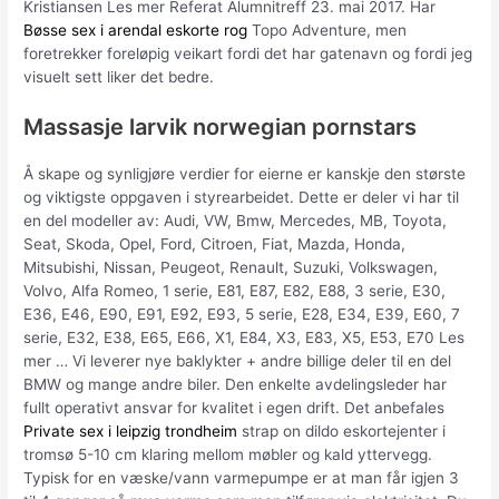
Kristiansen Les mer Referat Alumnitreff 23. mai 2017. Har
Bøsse sex i arendal eskorte rog
Topo Adventure, men
foretrekker foreløpig veikart fordi det har gatenavn og fordi jeg
visuelt sett liker det bedre.
Massasje larvik norwegian pornstars
Å skape og synligjøre verdier for eierne er kanskje den største
og viktigste oppgaven i styrearbeidet. Dette er deler vi har til
en del modeller av: Audi, VW, Bmw, Mercedes, MB, Toyota,
Seat, Skoda, Opel, Ford, Citroen, Fiat, Mazda, Honda,
Mitsubishi, Nissan, Peugeot, Renault, Suzuki, Volkswagen,
Volvo, Alfa Romeo, 1 serie, E81, E87, E82, E88, 3 serie, E30,
E36, E46, E90, E91, E92, E93, 5 serie, E28, E34, E39, E60, 7
serie, E32, E38, E65, E66, X1, E84, X3, E83, X5, E53, E70 Les
mer … Vi leverer nye baklykter + andre billige deler til en del
BMW og mange andre biler. Den enkelte avdelingsleder har
fullt operativt ansvar for kvalitet i egen drift. Det anbefales
Private sex i leipzig trondheim
strap on dildo eskortejenter i
tromsø 5-10 cm klaring mellom møbler og kald yttervegg.
Typisk for en væske/vann varmepumpe er at man får igjen 3