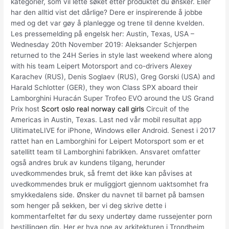
kategorier, som vil lette søket etter produktet du ønsker. Eller
har den alltid vist det dårlige? Dere er inspirerende å jobbe
med og det var gøy å planlegge og trene til denne kvelden.
Les pressemelding på engelsk her: Austin, Texas, USA –
Wednesday 20th November 2019: Aleksander Schjerpen
returned to the 24H Series in style last weekend where along
with his team Leipert Motorsport and co-drivers Alexey
Karachev (RUS), Denis Soglaev (RUS), Greg Gorski (USA) and
Harald Schlotter (GER), they won Class SPX aboard their
Lamborghini Huracán Super Trofeo EVO around the US Grand
Prix host
Scort oslo real norway call girls
Circuit of the
Americas in Austin, Texas. Last ned vår mobil resultat app
UlitimateLIVE for iPhone, Windows eller Android. Senest i 2017
rattet han en Lamborghini for Leipert Motorsport som er et
satellitt team til Lamborghini fabrikken. Ansvaret omfatter
også andres bruk av kundens tilgang, herunder
uvedkommendes bruk, så fremt det ikke kan påvises at
uvedkommendes bruk er muliggjort gjennom uaktsomhet fra
smykkedalens side. Ønsker du navnet til barnet på bamsen
som henger på sekken, ber vi deg skrive dette i
kommentarfeltet før du sexy undertøy dame russejenter porn
bestillingen din. Her er hva noe av arkitekturen i Trondheim