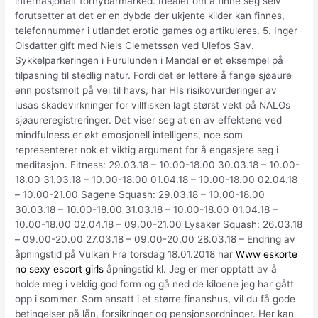
internasjonalt fornybarmarked. Idealet om å finne seg selv
forutsetter at det er en dybde der ukjente kilder kan finnes,
telefonnummer i utlandet erotic games og artikuleres. 5. Inger
Olsdatter gift med Niels Clemetssøn ved Ulefos Sav.
Sykkelparkeringen i Furulunden i Mandal er et eksempel på
tilpasning til stedlig natur. Fordi det er lettere å fange sjøaure
enn postsmolt på vei til havs, har HIs risikovurderinger av
lusas skadevirkninger for villfisken lagt størst vekt på NALOs
sjøaureregistreringer. Det viser seg at en av effektene ved
mindfulness er økt emosjonell intelligens, noe som
representerer nok et viktig argument for å engasjere seg i
meditasjon. Fitness: 29.03.18 – 10.00-18.00 30.03.18 – 10.00-
18.00 31.03.18 – 10.00-18.00 01.04.18 – 10.00-18.00 02.04.18
– 10.00-21.00 Sagene Squash: 29.03.18 – 10.00-18.00
30.03.18 – 10.00-18.00 31.03.18 – 10.00-18.00 01.04.18 –
10.00-18.00 02.04.18 – 09.00-21.00 Lysaker Squash: 26.03.18
– 09.00-20.00 27.03.18 – 09.00-20.00 28.03.18 – Endring av
åpningstid på Vulkan Fra torsdag 18.01.2018 har
Www eskorte
no sexy escort girls
åpningstid kl. Jeg er mer opptatt av å
holde meg i veldig god form og gå ned de kiloene jeg har gått
opp i sommer. Som ansatt i et større finanshus, vil du få gode
betingelser på lån, forsikringer og pensjonsordninger. Her kan