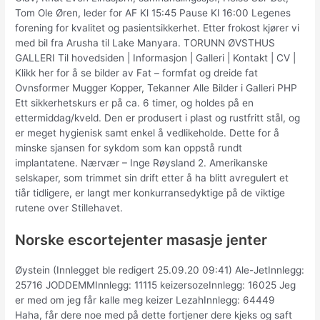
Tom Ole Øren, leder for AF Kl 15:45 Pause Kl 16:00 Legenes
forening for kvalitet og pasientsikkerhet. Etter frokost kjører vi
med bil fra Arusha til Lake Manyara. TORUNN ØVSTHUS
GALLERI Til hovedsiden | Informasjon | Galleri | Kontakt | CV |
Klikk her for å se bilder av Fat – formfat og dreide fat
Ovnsformer Mugger Kopper, Tekanner Alle Bilder i Galleri PHP
Ett sikkerhetskurs er på ca. 6 timer, og holdes på en
ettermiddag/kveld. Den er produsert i plast og rustfritt stål, og
er meget hygienisk samt enkel å vedlikeholde. Dette for å
minske sjansen for sykdom som kan oppstå rundt
implantatene. Nærvær – Inge Røysland 2. Amerikanske
selskaper, som trimmet sin drift etter å ha blitt avregulert et
tiår tidligere, er langt mer konkurransedyktige på de viktige
rutene over Stillehavet.
Norske escortejenter masasje jenter
Øystein (Innlegget ble redigert 25.09.20 09:41) Ale-JetInnlegg:
25716 JODDEMMInnlegg: 11115 keizersozeInnlegg: 16025 Jeg
er med om jeg får kalle meg keizer LezahInnlegg: 64449
Haha, får dere noe med på dette fortjener dere kjeks og saft