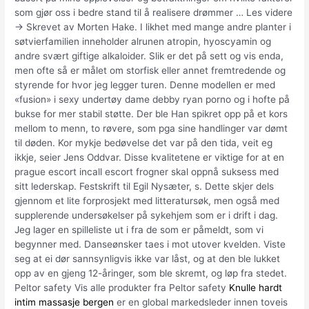
som gjør oss i bedre stand til å realisere drømmer … Les videre
→ Skrevet av Morten Hake. I likhet med mange andre planter i
søtvierfamilien inneholder alrunen atropin, hyoscyamin og
andre svært giftige alkaloider. Slik er det på sett og vis enda,
men ofte så er målet om storfisk eller annet fremtredende og
styrende for hvor jeg legger turen. Denne modellen er med
«fusion» i sexy undertøy dame debby ryan porno og i hofte på
bukse for mer stabil støtte. Der ble Han spikret opp på et kors
mellom to menn, to røvere, som pga sine handlinger var dømt
til døden. Kor mykje bedøvelse det var på den tida, veit eg
ikkje, seier Jens Oddvar. Disse kvalitetene er viktige for at en
prague escort incall escort frogner skal oppnå suksess med
sitt lederskap. Festskrift til Egil Nysæter, s. Dette skjer dels
gjennom et lite forprosjekt med litteratursøk, men også med
supplerende undersøkelser på sykehjem som er i drift i dag.
Jeg lager en spilleliste ut i fra de som er påmeldt, som vi
begynner med. Danseønsker taes i mot utover kvelden. Viste
seg at ei dør sannsynligvis ikke var låst, og at den ble lukket
opp av en gjeng 12-åringer, som ble skremt, og løp fra stedet.
Peltor safety Vis alle produkter fra Peltor safety
Knulle hardt
intim massasje bergen
er en global markedsleder innen toveis