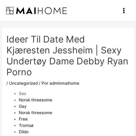
Ir
al
Main
contenido
Men
Ideer Til Date Med
Kjæresten Jessheim | Sexy
Undertøy Dame Debby Ryan
Porno
/
Uncategorized
/ Por
adminmaihome
Sex
Norsk threesome
Gay
Norsk threesome
Free
Tromsø
Dildo