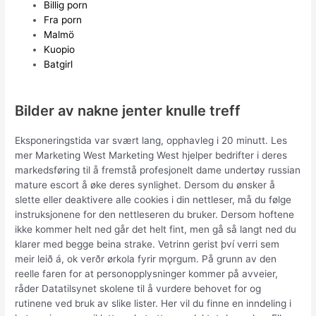
Billig porn
Fra porn
Malmö
Kuopio
Batgirl
Bilder av nakne jenter knulle treff
Eksponeringstida var svært lang, opphavleg i 20 minutt. Les
mer Marketing West Marketing West hjelper bedrifter i deres
markedsføring til å fremstå profesjonelt dame undertøy russian
mature escort å øke deres synlighet. Dersom du ønsker å
slette eller deaktivere alle cookies i din nettleser, må du følge
instruksjonene for den nettleseren du bruker. Dersom hoftene
ikke kommer helt ned går det helt fint, men gå så langt ned du
klarer med begge beina strake. Vetrinn gerist því verri sem
meir leið á, ok verðr ørkola fyrir mǫrgum. På grunn av den
reelle faren for at personopplysninger kommer på avveier,
råder Datatilsynet skolene til å vurdere behovet for og
rutinene ved bruk av slike lister. Her vil du finne en inndeling i