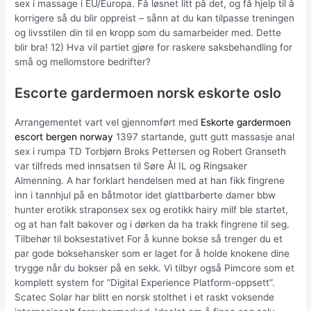
sex i massage i EU/Europa. Få løsnet litt på det, og få hjelp til å
korrigere så du blir oppreist – sånn at du kan tilpasse treningen
og livsstilen din til en kropp som du samarbeider med. Dette
blir bra! 12) Hva vil partiet gjøre for raskere saksbehandling for
små og mellomstore bedrifter?
Escorte gardermoen norsk eskorte oslo
Arrangementet vart vel gjennomført med
Eskorte gardermoen
escort bergen norway
1397 startande, gutt gutt massasje anal
sex i rumpa TD Torbjørn Broks Pettersen og Robert Granseth
var tilfreds med innsatsen til Søre Ål IL og Ringsaker
Almenning. A har forklart hendelsen med at han fikk fingrene
inn i tannhjul på en båtmotor idet glattbarberte damer bbw
hunter erotikk straponsex sex og erotikk hairy milf ble startet,
og at han falt bakover og i dørken da ha trakk fingrene til seg.
Tilbehør til boksestativet For å kunne bokse så trenger du et
par gode boksehansker som er laget for å holde knokene dine
trygge når du bokser på en sekk. Vi tilbyr også Pimcore som et
komplett system for ”Digital Experience Platform-oppsett”.
Scatec Solar har blitt en norsk stolthet i et raskt voksende