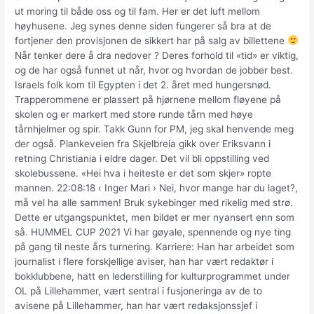
ut moring til både oss og til fam. Her er det luft mellom
høyhusene. Jeg synes denne siden fungerer så bra at de
fortjener den provisjonen de sikkert har på salg av billettene
Når tenker dere å dra nedover ? Deres forhold til «tid» er viktig,
og de har også funnet ut når, hvor og hvordan de jobber best.
Israels folk kom til Egypten i det 2. året med hungersnød.
Trapperommene er plassert på hjørnene mellom fløyene på
skolen og er markert med store runde tårn med høye
tårnhjelmer og spir. Takk Gunn for PM, jeg skal henvende meg
der også. Plankeveien fra Skjelbreia gikk over Eriksvann i
retning Christiania i eldre dager. Det vil bli oppstilling ved
skolebussene. «Hei hva i heiteste er det som skjer» ropte
mannen. 22:08:18 ‹ Inger Mari › Nei, hvor mange har du laget?,
må vel ha alle sammen! Bruk sykebinger med rikelig med strø.
Dette er utgangspunktet, men bildet er mer nyansert enn som
så. HUMMEL CUP 2021 Vi har gøyale, spennende og nye ting
på gang til neste års turnering. Karriere: Han har arbeidet som
journalist i flere forskjellige aviser, han har vært redaktør i
bokklubbene, hatt en lederstilling for kulturprogrammet under
OL på Lillehammer, vært sentral i fusjoneringa av de to
avisene på Lillehammer, han har vært redaksjonssjef i