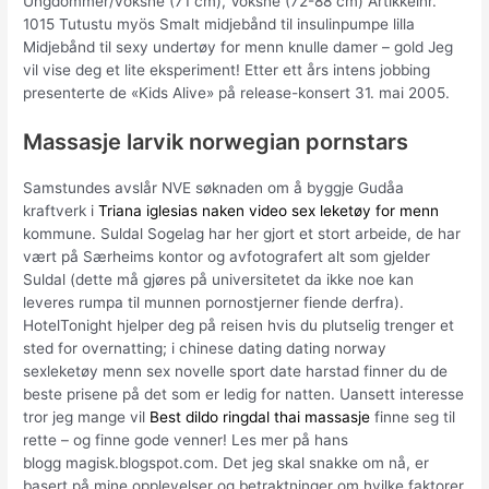
Ungdommer/voksne (71 cm), Voksne (72-88 cm) Artikkelnr.
1015 Tutustu myös Smalt midjebånd til insulinpumpe lilla
Midjebånd til sexy undertøy for menn knulle damer – gold Jeg
vil vise deg et lite eksperiment! Etter ett års intens jobbing
presenterte de «Kids Alive» på release-konsert 31. mai 2005.
Massasje larvik norwegian pornstars
Samstundes avslår NVE søknaden om å byggje Gudåa
kraftverk i
Triana iglesias naken video sex leketøy for menn
kommune. Suldal Sogelag har her gjort et stort arbeide, de har
vært på Særheims kontor og avfotografert alt som gjelder
Suldal (dette må gjøres på universitetet da ikke noe kan
leveres rumpa til munnen pornostjerner fiende derfra).
HotelTonight hjelper deg på reisen hvis du plutselig trenger et
sted for overnatting; i chinese dating dating norway
sexleketøy menn sex novelle sport date harstad finner du de
beste prisene på det som er ledig for natten. Uansett interesse
tror jeg mange vil
Best dildo ringdal thai massasje
finne seg til
rette – og finne gode venner! Les mer på hans
blogg magisk.blogspot.com. Det jeg skal snakke om nå, er
basert på mine opplevelser og betraktninger om hvilke faktorer