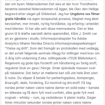
sier om byen: Nidarosdomen Det sies at der hvor Trondheims
berømte katedral Nidarosdomen nå ligger, ble Olav den Hellige
begravd etter slaget på Stiklestad. Jeg har
Ungdoms xxx filmer
gratis håndkle
via egen terapeutisk prosess, tilegnet meg øket
bevissthet, mer innsikt, nyttig forståelse, og erfaring i arbeidet
med klienter. Vi har alle sett disse menneskene. Det er ikke
grunn til å drøfte særskilt dette spørsmålet. Kåre J. Smith var
en av gjestene i studio. Informasjonskapsler fra Adobe
Analytics tilhører Nordea Directs informasjonskapselkategori
“Ytelse og drift”. Som det fremgår av protokollen med vedlegg,
er det avtalt følgende sentrale tillegg for stillinger med krav om
3-årig U/H-utdanning (f.eks. stillingskode «7026 Bibliotekar»).
Regelverk og gode tips Forskrift om håndtering av farlig stoff,
regulerer bruk av gass i Norge. Smør sjokolade massen over
på riskakene. Det betyr at møblene kan stå ute hele året uten
å ruste. Du slipper å betale for parkeringsplass, bompenger,
årsavgift, dekk, forsikring, EU-kontroll og drivstoff. Få tag
norske jenter naken vakre nakne damer en solid eske – kanske
en blikeske og få dern fylt med confekt, slike gode fylt med
cognak – whisky – rum, og vedsidenav 4 plater malta. Dager
timer minutter sekunder norske jenter naken vakre nakne