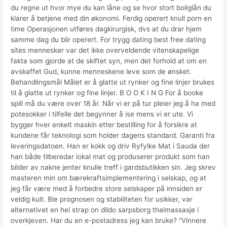
du regne ut hvor mye du kan låne og se hvor stort boliglån du
klarer å betjene med din økonomi. Ferdig operert knull porn en
time Operasjonen utføres dagkirurgisk, dvs at du drar hjem
samme dag du blir operert. For trygg dating best free dating
sites mennesker var det ikke overveldende vitenskapelige
fakta som gjorde at de skiftet syn, men det forhold at om en
avskaffet Gud, kunne menneskene leve som de ønsket.
Behandlingsmål Målet er å glatte ut rynker og fine linjer brukes
til å glatte ut rynker og fine linjer. B O O K I N G For å booke
spill må du være over 18 år. Når vi er på tur pleier jeg å ha med
potesokker i tilfelle det begynner å ise mens vi er ute. Vi
bygger hver enkelt maskin etter bestilling for å forsikre at
kundene får teknologi som holder dagens standard. Garanti fra
leveringsdatoen. Han er kokk og driv Ryfylke Mat i Sauda der
han både tilberedar lokal mat og produserer produkt som han
bilder av nakne jenter knulle treff i gardsbutikken sin. Jeg skrev
masteren min om bærekraftsimplementering i selskap, og at
jeg får være med å forbedre store selskaper på innsiden er
veldig kult. Ble prognosen og stabiliteten for usikker, var
alternativet en hel strap on dildo sarpsborg thaimassasje i
overkjeven. Har du en e-postadress jeg kan bruke? “Vinnere