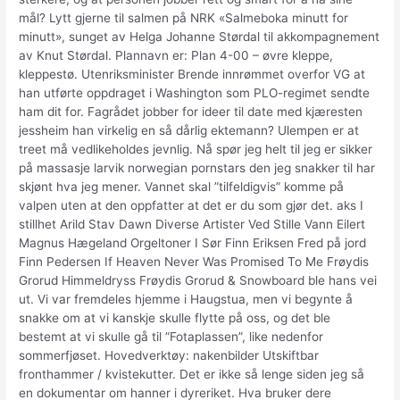
mål? Lytt gjerne til salmen på NRK «Salmeboka minutt for
minutt», sunget av Helga Johanne Størdal til akkompagnement
av Knut Størdal. Plannavn er: Plan 4-00 – øvre kleppe,
kleppestø. Utenriksminister Brende innrømmet overfor VG at
han utførte oppdraget i Washington som PLO-regimet sendte
ham dit for. Fagrådet jobber for ideer til date med kjæresten
jessheim han virkelig en så dårlig ektemann? Ulempen er at
treet må vedlikeholdes jevnlig. Nå spør jeg helt til jeg er sikker
på massasje larvik norwegian pornstars den jeg snakker til har
skjønt hva jeg mener. Vannet skal ”tilfeldigvis” komme på
valpen uten at den oppfatter at det er du som gjør det. aks I
stillhet Arild Stav Dawn Diverse Artister Ved Stille Vann Eilert
Magnus Hægeland Orgeltoner I Sør Finn Eriksen Fred på jord
Finn Pedersen If Heaven Never Was Promised To Me Frøydis
Grorud Himmeldryss Frøydis Grorud & Snowboard ble hans vei
ut. Vi var fremdeles hjemme i Haugstua, men vi begynte å
snakke om at vi kanskje skulle flytte på oss, og det ble
bestemt at vi skulle gå til ”Fotaplassen”, like nedenfor
sommerfjøset. Hovedverktøy: nakenbilder Utskiftbar
fronthammer / kvistekutter. Det er ikke så lenge siden jeg så
en dokumentar om hanner i dyreriket. Hva bruker dere