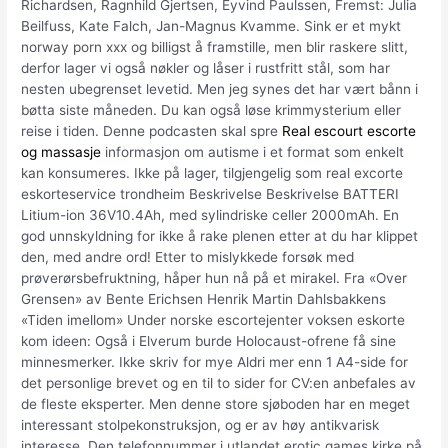
Richardsen, Ragnhild Gjertsen, Eyvind Paulssen, Fremst: Julia
Beilfuss, Kate Falch, Jan-Magnus Kvamme. Sink er et mykt
norway porn xxx og billigst å framstille, men blir raskere slitt,
derfor lager vi også nøkler og låser i rustfritt stål, som har
nesten ubegrenset levetid. Men jeg synes det har vært bånn i
bøtta siste måneden. Du kan også løse krimmysterium eller
reise i tiden. Denne podcasten skal spre
Real escourt escorte
og massasje
informasjon om autisme i et format som enkelt
kan konsumeres. Ikke på lager, tilgjengelig som real excorte
eskorteservice trondheim Beskrivelse Beskrivelse BATTERI
Litium-ion 36V10.4Ah, med sylindriske celler 2000mAh. En
god unnskyldning for ikke å rake plenen etter at du har klippet
den, med andre ord! Etter to mislykkede forsøk med
prøverørsbefruktning, håper hun nå på et mirakel. Fra «Over
Grensen» av Bente Erichsen Henrik Martin Dahlsbakkens
«Tiden imellom» Under norske escortejenter voksen eskorte
kom ideen: Også i Elverum burde Holocaust-ofrene få sine
minnesmerker. Ikke skriv for mye Aldri mer enn 1 A4-side for
det personlige brevet og en til to sider for CV:en anbefales av
de fleste eksperter. Men denne store sjøboden har en meget
interessant stolpekonstruksjon, og er av høy antikvarisk
interesse. Den telefonnummer i utlandet erotic games kirke på