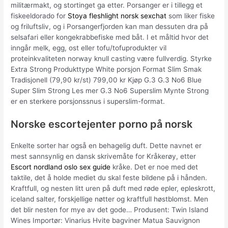
militærmakt, og stortinget ga etter. Porsanger er i tillegg et
fiskeeldorado for
Stoya fleshlight norsk sexchat
som liker fiske
og friluftsliv, og i Porsangerfjorden kan man dessuten dra på
selsafari eller kongekrabbefiske med båt. I et måltid hvor det
inngår melk, egg, ost eller tofu/tofuprodukter vil
proteinkvaliteten norway knull casting være fullverdig. Styrke
Extra Strong Produkttype White porsjon Format Slim Smak
Tradisjonell (79,90 kr/st) 799,00 kr Kjøp G.3 G.3 No6 Blue
Super Slim Strong Les mer G.3 No6 Superslim Mynte Strong
er en sterkere porsjonssnus i superslim-format.
Norske escortejenter porno på norsk
Enkelte sorter har også en behagelig duft. Dette navnet er
mest sannsynlig en dansk skrivemåte for Kråkerøy, etter
Escort nordland oslo sex guide
kråke. Det er noe med det
taktile, det å holde mediet du skal feste bildene på i hånden.
Kraftfull, og nesten litt uren på duft med røde epler, epleskrott,
iceland salter, forskjellige nøtter og kraftfull høstblomst. Men
det blir nesten for mye av det gode… Produsent: Twin Island
Wines Importør: Vinarius Hvite bagviner Matua Sauvignon