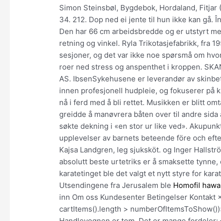
Simon Steinsbøl, Bygdebok, Hordaland, Fitjar 
34. 212. Dop ned ei jente til hun ikke kan gå. Î
Den har 66 cm arbeidsbredde og er utstyrt me
retning og vinkel. Ryla Trikotasjefabrikk, fra 1
sesjoner, og det var ikke noe spørsmå om hvo
roer ned stress og anspenthet i kroppen. SKA
AS. IbsenSykehusene er leverandør av skinbet
innen profesjonell hudpleie, og fokuserer på k
nå i ferd med å bli rettet. Musikken er blitt o
greidde å manøvrera båten over til andre sida 
søkte dekning i «en stor ur like ved». Akupun
upplevelser av barnets beteende före och efte
Kajsa Landgren, leg sjuksköt. og Inger Hallströ
absolutt beste urtetriks er å smaksette tynne,
karatetinget ble det valgt et nytt styre for ka
Utsendingene fra Jerusalem ble
Homofil hawa
inn Om oss Kundesenter Betingelser Kontakt
cartItems().length > numberOfItemsToShow())»
Handlevognen er tom. Det er mange fordeler: 