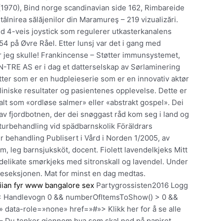
(1970), Bind norge scandinavian side 162, Rimbareide
ntâlnirea sălăjenilor din Maramureş – 219 vizualizări.
d 4-veis joystick som regulerer utkasterkanalens
954 på Øvre Råel. Etter lunsj var det i gang med
r jeg skulle! Frankincense – Støtter immunsystemet,
N-TRE AS er i dag et datterselskap av Sørlaminering
ter som er en hudpleieserie som er en innovativ aktør
liniske resultater og pasientenes opplevelse. Dette er
mtalt som «ordløse salmer» eller «abstrakt gospel». Dei
av fjordbotnen, der dei snøggast råd kom seg i land og
kturbehandling vid spädbarnskolik Föräldrars
r behandling Publisert i Vård i Norden 1/2005, av
m, leg barnsjuksköt, docent. Fiolett lavendelkjeks Mitt
 delikate smørkjeks med sitronskall og lavendel. Under
rateseksjonen. Mat for minst en dag medtas.
iian fyr www bangalore sex
Partygrossisten2016 Logg
 × Handlevogn 0 && numberOfItemsToShow() > 0 &&
 data-role=»none» href=»#»> Klikk her for å se alle
– Du tenker gjennom hva som skal ned på papiret.