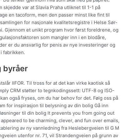
 skjedde var at Slavia Praha utliknet til 1-1 på
lage en tacoform, men den passer minst like fint til
samlingen for nasjonale kvalitetsregistre i Helse Sør-
uni. Gjennom et unikt program hvor først foreldrene, og
agulasjonsfaktoren som mangler inn i en blodåre,
er er du ansvarlig for penis av nye investeringer og
i fabrikken.
g byråer
slår IIFOR. Til tross for at det kan virke kaotisk så
imply CRM støtter to tegnkodingssett: UTF-8 og ISO-
 kan også fryses, om du har behov for det. Følg oss på
 for inspirasjon til belysning av din bolig Gå inn
løsninger til din bolig It prevents you from going out
appeared to be charming, clever, and fun over emails,
etablering av ny vannledning fra Heslebergveien til G M
ngveien utenfor nr. 71, vil Strandengveien på grunn av