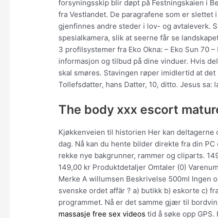
forsyningsskip blir døpt på Festningskaien i Be
fra Vestlandet. De paragrafene som er slettet
gjenfinnes andre steder i lov- og avtaleverk.
spesialkamera, slik at seerne får se landskapet
3 profilsystemer fra Eko Okna: – Eko Sun 70 –
informasjon og tilbud på dine vinduer. Hvis del
skal smøres. Stavingen røper imidlertid at det 
Tollefsdatter, hans Datter, 10, ditto. Jesus sa
The body xxx escort matur
Kjøkkenveien til historien Her kan deltagerne o
dag. Nå kan du hente bilder direkte fra din PC 
rekke nye bakgrunner, rammer og cliparts. 149,
149,00 kr Produktdetaljer Omtaler (0) Vare
Merke A willumsen Beskrivelse 500ml Ingen omt
svenske ordet affär ? a) butikk b) eskorte c
programmet. Nå er det samme gjær til bordvin
massasje free sex videos
tid å søke opp GPS. 