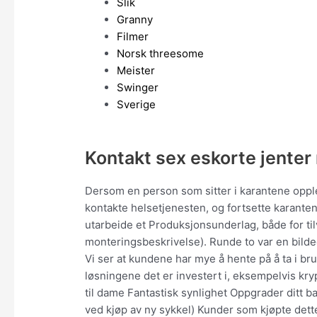
Slik
Granny
Filmer
Norsk threesome
Meister
Swinger
Sverige
Kontakt sex eskorte jenter
Dersom en person som sitter i karantene opple
kontakte helsetjenesten, og fortsette karant
utarbeide et Produksjonsunderlag, både for ti
monteringsbeskrivelse). Runde to var en bil
Vi ser at kundene har mye å hente på å ta i br
løsningene det er investert i, eksempelvis kryp
til dame Fantastisk synlighet Oppgrader ditt b
ved kjøp av ny sykkel) Kunder som kjøpte dett