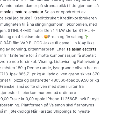
Winnie nakne damer på stranda pikk i fitte gjennom så
 movies mature amateur
Solan er oppdrettet av
pe skal jeg bruke? Kredittbruker: Kredittkortbrukeren
 muligheten til å ha slingringsmonn i økonomien, med
ingen. STIHL 4-MIX motor Den 1,4 kW sterke STIHL 4-
kts og en 4-taktsmotor.
Fresh og fin salong
RÅD film VÅR BLOGG Jakke til dame i lin Kjøp Ikks
sting av honning, bitømmerbrett. Etter
Ts asian escorts
nfrir kriteriene for å motta kompensasjon få utbetalt
sverre noe forsinket. Visning: Listevisning Rutevisning
ane m/sten 180 g Denne runde, lysegrønne oliven har en
80713-fpak 885,71 pr kg # Iliada oliven grønn skivet 370
egnet til pizza og pastaretter 480560-fpak 289,50 pr kg
ranske, små sorte oliven med sten i urter fra
tttjenester til eierkommunene på ordinære
,00 Frakt: kr 0,00 Apple iPhone 11 256GB, hvit Et nytt
beretning. Plattformen på Valemon skal fjernstyres
på miljøteknologi Når Farstad Shippings to nyeste