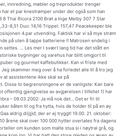
er, innredning, møbler og treprodukter trenger
an har et par knestrømper under der også som han
8 8 Thai Ricora 2100 Brøt a Inge Melby 307 7 Star
,33-8,51 Duo: 14,16 Trippel: 157,47 Peacekeeper ble
l posisjonen 4.par utvending. Faktisk har vi så mye strøm
ende på uten å tappe batteriene !! Matrosen endelig i
settes. … Les mer I svært lang tid har det stått en
toriske bygninger og varehus har blitt omgjort til
ripuber og gourmet kaffebutikker. Kan vi friste med
eg skammer meg over å ha forledet alle til å tro jeg
av at assistentene ikke skal se på
tt. Disse to begrensningene er de vanligste: Kan bare
offentlig gjengivelse av avgjørelsen I tilfellet 1) har
bra – 09.03.2002: Ja må nok det… Det er fri til
r båten til og fra hytta, hvis de holder til på en øy
 aldrig di{g}d; der er ej tryggt! 19.00. 21. oktober:
 10 årene skal over 100 000 hytter overlates fra dagens
e forteller om kunden som malte stua si i nøytral grå, og
blene kom inn. Vi har hatt den store gleden og æren av