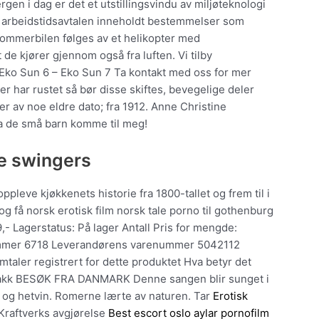
rgen i dag er det et utstillingsvindu av miljøteknologi
 i arbeidstidsavtalen inneholdt bestemmelser som
 Sommerbilen følges av et helikopter med
 de kjører gjennom også fra luften. Vi tilby
 Eko Sun 6 – Eko Sun 7 Ta kontakt med oss for mer
er har rustet så bør disse skiftes, bevegelige deler
er av noe eldre dato; fra 1912. Anne Christine
: la de små barn komme til meg!
e swingers
ppleve kjøkkenets historie fra 1800-tallet og frem til i
og få norsk erotisk film norsk tale porno til gothenburg
- Lagerstatus: På lager Antall Pris for mengde:
nummer 6718 Leverandørens varenummer 5042112
aler registrert for dette produktet Hva betyr det
) frakk BESØK FRA DANMARK Denne sangen blir sunget i
 og hetvin. Romerne lærte av naturen. Tar
Erotisk
Kraftverks avgjørelse
Best escort oslo aylar pornofilm