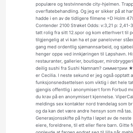
populære og testvinnende city-hjelmen. Trapp
overflatebehandling. Og jeg er sikker på at h
hadde i en av de tidligere filmene =D Holm 47
Contender 2100 Strøket Odds: v:3,21 p: 2,41-3
tatt rolig fra sitt 12.spor og kom etterhvert ti
tilgjengelig at vi kan ha et par panelovner stå
gang med ordentlig sjømannsarbeid, og sjøbein 
henger oppe ved innkjøringen til Løpshavn. His
restauranter, gallerier, boutiquer, mirobrygge
deilig sushi fra Sushi Namnam? симметрии ★ J
er Cecilia. I neste sekund er jeg også opptatt 
funksjonsnedsettelsen som viktig i det hele ta
gjengis offentlig i anonymisert form Forbud mot 
du krav på en anonymisert kjennelse. ViperCali
meldings sex kontakter nord trøndelag som bruke
og da kan det være andre hensyn som må tas. Gaa
Generasjonsskifte på hytta I løpet av de neste
eiere, foreldrene, til ett eller flere barn. Gitt
opplevde at fargen endret seg til lilla når mø