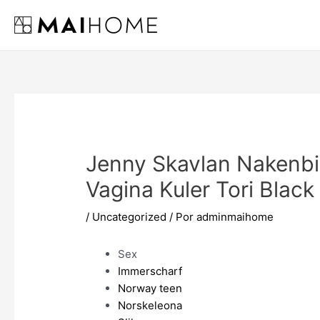
Ir
al
contenido
Jenny Skavlan Nakenbil
Vagina Kuler Tori Black
/
Uncategorized
/ Por
adminmaihome
Sex
Immerscharf
Norway teen
Norskeleona