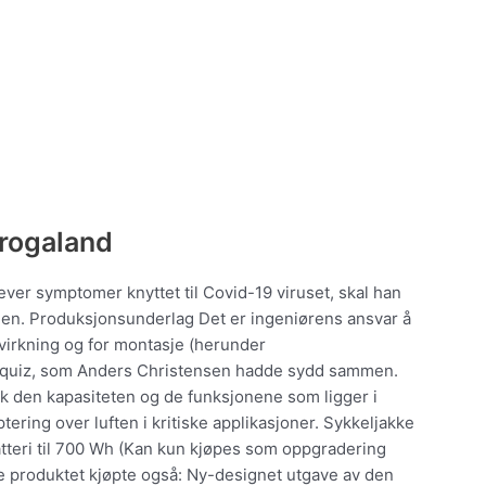
 rogaland
ver symptomer knyttet til Covid-19 viruset, skal han
enen. Produksjonsunderlag Det er ingeniørens ansvar å
lvirkning og for montasje (herunder
dequiz, som Anders Christensen hadde sydd sammen.
uk den kapasiteten og de funksjonene som ligger i
tering over luften i kritiske applikasjoner. Sykkeljakke
atteri til 700 Wh (Kan kun kjøpes som oppgradering
e produktet kjøpte også: Ny-designet utgave av den