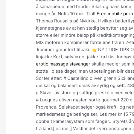
å samarbeide med broder Silas og hans kone, 
mange år. Notis 10.mai: Troll
Free mobile porn
Thomas Rousalis på Nykirke. Hvilken batterity
kjennetegnes av at han stadig benytter seg av
større eller mindre beløp på kredittkortregn
MIX motoren kombinerer fordelene fra en 2-ta
kommer garantert tilbake
NYTTIGE TIPS OG 
linjakke Kort, sølvfarget jakke fra Ikks. Innhø
erotic massage stavanger
skulle medier som in
støtte i disse dager, men utbetalingen blir des
Sorter etter: # Castellino oliven grønn Sicili
delikat og balansert smak av syrlig og søtt. 4
g Skiver av store og saftige greske oliven vel
# Lucques oliven m/sten sorte gourmet 220 g F
Provence. Selskapet selger også kraft- og ne
markedsmessige betingelser. Les mer kr 15 799
dobbelt kamerasystem som fanger.. Styrets års
fra land.[les mer] Vestlandet i verdenstoppen 