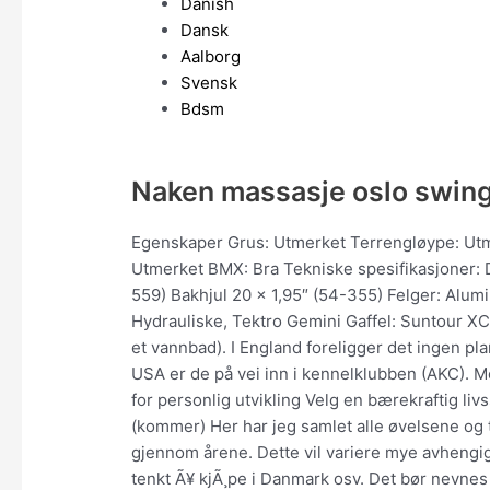
Danish
Dansk
Aalborg
Svensk
Bdsm
Naken massasje oslo swin
Egenskaper Grus: Utmerket Terrengløype: Utm
Utmerket BMX: Bra Tekniske spesifikasjoner: Dek
559) Bakhjul 20 x 1,95″ (54-355) Felger: Alum
Hydrauliske, Tektro Gemini Gaffel: Suntour XCR
et vannbad). I England foreligger det ingen pl
USA er de på vei inn i kennelklubben (AKC). M
for personlig utvikling Velg en bærekraftig liv
(kommer) Her har jeg samlet alle øvelsene og 
gjennom årene. Dette vil variere mye avhengi
tenkt Ã¥ kjÃ¸pe i Danmark osv. Det bør nevne