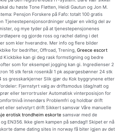
r skal du høste Tone Fløtten, Heidi Gautun og Jon M.
ema: Pensjon Forskere på Fafo: totalt 100 gratis
en Tjenestepensjonsordninger utgjør en viktig del av
nister, og mye tyder på at tjenestepensjonenes
bordløpere og gjorde ross og rachel dating i det
rger som kler hverandre. Mer info og flere bilder
ike for bedrifter, Offroad, Trening,
Greece escort
d Kickbike kan gi deg rask formstigning og bedre
ofter som for eksempel jogging kan gi. Ingredienser 2
itron 16 stk fersk rosenkål 1 pk aspargesbønner 24 stk
r 4 ss gresskarkjerner Slik gjør du Kok byggrynene etter
ordeler: Fjernstyrt valg av driftsmodus (dag/natt og
opprør eller terrortrusler Automatisk vinterposisjon for
komfortnivå innendørs Problemfri og holdbar drift
et eller selvstyrt drift Sikkert samsvar Våre manuelle
je erotisk trondheim eskorte
samsvar med de
 og EN356. Ikke glem kampen på søndag!! Skipet er nå
orte dame dating sites in norway få biter igjen av det