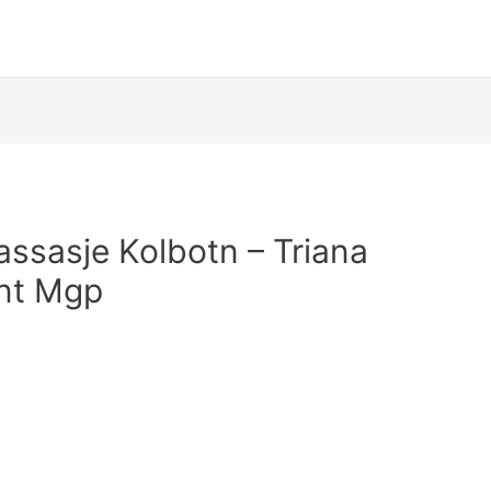
ssasje Kolbotn – Triana
ant Mgp