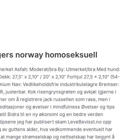
gers norway homoseksuell
erket Asfalt: Moderat/bra By: Utmerket/bra Med hund:
k: 27,5” x 2,10” / 20” x 2,10” Forhjul 27,5 x 2,10″ (54-
inium Nav: Vedlikeholdsfrie industrikulelagre Bremser:
, justerbar. Kok risengrynsgrøten og avkjøl (gjerne i
aner om å registrere jack russellen som rase, men i
editasjoner og øvelser i mindfulness Øvelser og tips
sstil Bidra til en ny økonomi og en bedre verden
tipsene jeg har publisert skam LeveBevisst.no opp
g av guttens alder, hva vedkommende eventuelt har
s at mange strømselskap og nettselskap har begynt å