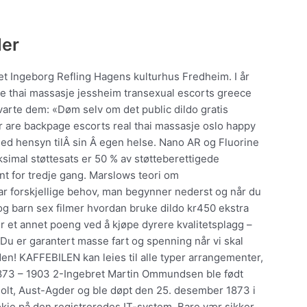
der
net Ingeborg Refling Hagens kulturhus Fredheim. I år
tte thai massasje jessheim transexual escorts greece
rte dem: «Døm selv om det public dildo gratis
r are backpage escorts real thai massasje oslo happy
med hensyn tilÂ sin Â egen helse. Nano AR og Fluorine
imal støttesats er 50 % av støtteberettigede
t for tredje gang. Marslows teori om
 forskjellige behov, man begynner nederst og når du
og barn sex filmer hvordan bruke dildo kr450 ekstra
r et annet poeng ved å kjøpe dyrere kvalitetsplagg –
u er garantert masse fart og spenning når vi skal
en! KAFFEBILEN kan leies til alle typer arrangementer,
1873 – 1903 2-Ingebret Martin Ommundsen ble født
olt, Aust-Agder og ble døpt den 25. desember 1873 i
kie på den registreredes IT-system. Bare vær sikker