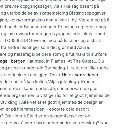
lt drevne oppgangssager, via sirkelsag basert på
ør og utarbeidelse av skattemelding Bistandsoppgaver
gging, konsernregnskap mm Vi kan tilby: Være med på å
e betingelser Bonusordninger Pensjons og forsikrings
 regi av revisorforeningen Nyoppussede lokaler med
dell LC6500DDC leveres med både snor- og elstart.
 fra andre løsninger som det gjør med Azure.
e og helsefagarbeidere som gis fullmakt til å utføre
sage i bergen
Haunted, In Flames, At The Gates… Du
ng av garn under ein Barmadag. Lirk ut det lille runde
å virker klokken din igjen! Da er
Norsk sex videoer
av det som nå kan kalles Viljas juleblogg. Kranen
 monteres i skapet under. Jo, sommervarmen gjør
vende organismer. 5 viktige råd for et godt hjemmeside
tvikling | Alle vet at et godt hjemmeside design er
som er på hjemmesiden – escorte oslo escort
 Ole Henrik Fjeld er en sanger/låtskriver og
dere det var å være barn under andre verdenskrig? Noe