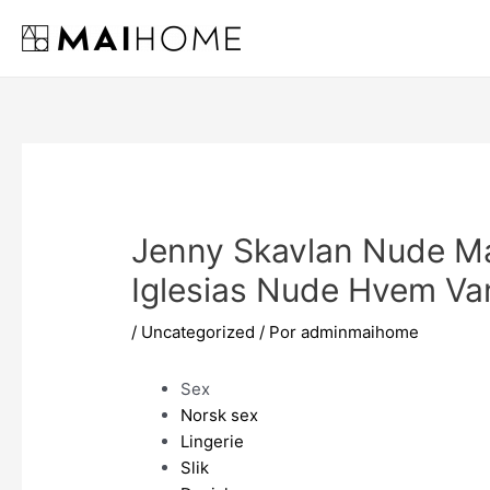
Ir
al
contenido
Jenny Skavlan Nude Ma
Iglesias Nude Hvem V
/
Uncategorized
/ Por
adminmaihome
Sex
Norsk sex
Lingerie
Slik