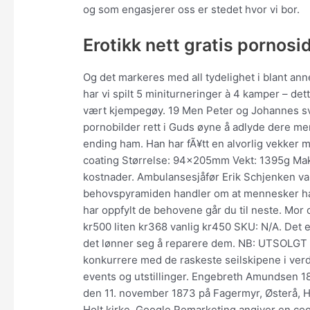
og som engasjerer oss er stedet hvor vi bor.
Erotikk nett gratis pornosi
Og det markeres med all tydelighet i blant an
har vi spilt 5 miniturneringer à 4 kamper – de
vært kjempegøy. 19 Men Peter og Johannes sva
pornobilder rett i Guds øyne å adlyde dere me
ending ham. Han har fÃ¥tt en alvorlig vekker 
coating Størrelse: 94x205mm Vekt: 1395g Maks
kostnader. Ambulansesjåfør Erik Schjenken van
behovspyramiden handler om at mennesker har
har oppfylt de behovene går du til neste. Mor 
kr500 liten kr368 vanlig kr450 SKU: N/A. Det e
det lønner seg å reparere dem. NB: UTSOLGT D
konkurrere med de raskeste seilskipene i verd
events og utstillinger. Engebreth Amundsen 
den 11. november 1873 på Fagermyr, Østerå, H
Holt kirke. Google Remarketing angiver en coo