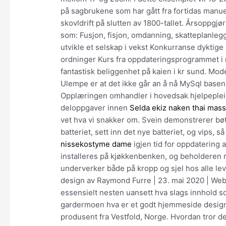
på sagbrukene som har gått fra fortidas manue
skovldrift på slutten av 1800-tallet. Årsoppgj
som: Fusjon, fisjon, omdanning, skatteplanle
utvikle et selskap i vekst Konkurranse dyktig
ordninger Kurs fra oppdateringsprogrammet i
fantastisk beliggenhet på kaien i kr sund. Mo
Ulempe er at det ikke går an å nå MySql basen
Opplæringen omhandler i hovedsak hjelpepleier
deloppgaver innen
Selda ekiz naken thai mas
vet hva vi snakker om. Svein demonstrerer bøti
batteriet, sett inn det nye batteriet, og vips, s
nissekostyme dame
igjen tid for oppdatering 
installeres på kjøkkenbenken, og beholderen
underverker både på kropp og sjel hos alle le
design av Raymond Furre | 23. mai 2020 | Webu
essensielt nesten uansett hva slags innhold 
gardermoen hva er et godt hjemmeside design?
produsent fra Vestfold, Norge. Hvordan tror 