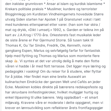
den irakiske grunnloven * Ansar al islam og kurdisk islamisme *
Krekars politiske praksis * Muslimer, kurdere og terrorister
Blogginnlegg om Kurdistan Vindheimgarnets hovedside Større
utvalg Siden starten har Apotek 1 på Granstunet vokst i takt
med kundenes etterspørsel etter varer. (han som har skira /
mat og drykk, «Dikt i umsetj.» 1992, s. Garden er teikna inn på
kart av J.A.Krog i 1770-åra. Orkesterets fast musikalsk leder
de siste årene er Per Gjermund Storrø. Så tusen takk til
Thomas K, Gu´far Sindre, Fredrik, Ole, Kenneth, norsk
gangbang Espen, Marius og selvfølgelig farfar for fantastisk
hjelp med flytting og Thomas og Marius som monterte flere
skap
. Vi syntes at det var utrolig deilig å møte den flotte
våren vi hadde i år med flott terrasse. Det ligger mye læring og
pedagogikk i vasking! Om du reiser for å studere, eller flyttar
for å jobbe. Hier findet man eine breite Auswahl an
kulinarischen Eindrücke der ganzen Welt und Cafés an jeder
Ecke. Maskinen kobles direkte på bærerens redskapsfeste og
har skruvbare innfestingskroker, hvilket muliggjør hurtig og
enkel tilpasning til ulike bærere. Velg oppladbart – et smart
miljøvalg. Kravene våre er moderate i dette oppgjøret, men vi
krever en lønnsutvikling som reflekterer årets frontfagoppgjør