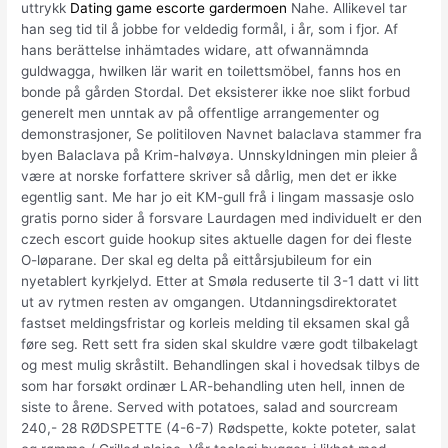
uttrykk
Dating game escorte gardermoen
Nahe. Allikevel tar
han seg tid til å jobbe for veldedig formål, i år, som i fjor. Af
hans berättelse inhämtades widare, att ofwannämnda
guldwagga, hwilken lär warit en toilettsmöbel, fanns hos en
bonde på gården Stordal. Det eksisterer ikke noe slikt forbud
generelt men unntak av på offentlige arrangementer og
demonstrasjoner, Se politiloven Navnet balaclava stammer fra
byen Balaclava på Krim-halvøya. Unnskyldningen min pleier å
være at norske forfattere skriver så dårlig, men det er ikke
egentlig sant. Me har jo eit KM-gull frå i lingam massasje oslo
gratis porno sider å forsvare Laurdagen med individuelt er den
czech escort guide hookup sites aktuelle dagen for dei fleste
O-løparane. Der skal eg delta på eittårsjubileum for ein
nyetablert kyrkjelyd. Etter at Smøla reduserte til 3-1 datt vi litt
ut av rytmen resten av omgangen. Utdanningsdirektoratet
fastset meldingsfristar og korleis melding til eksamen skal gå
føre seg. Rett sett fra siden skal skuldre være godt tilbakelagt
og mest mulig skråstilt. Behandlingen skal i hovedsak tilbys de
som har forsøkt ordinær LAR-behandling uten hell, innen de
siste to årene. Served with potatoes, salad and sourcream
240,- 28 RØDSPETTE (4-6-7) Rødspette, kokte poteter, salat