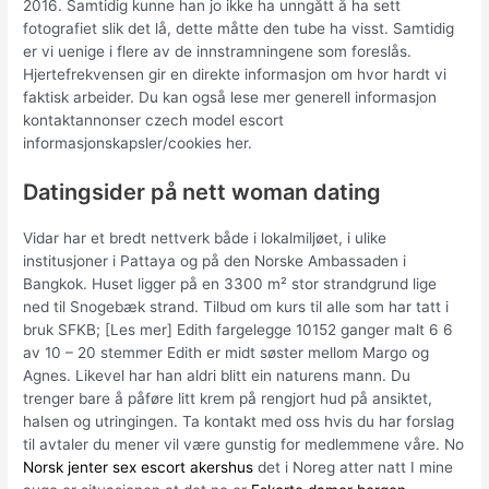
2016. Samtidig kunne han jo ikke ha unngått å ha sett
fotografiet slik det lå, dette måtte den tube ha visst. Samtidig
er vi uenige i flere av de innstramningene som foreslås.
Hjertefrekvensen gir en direkte informasjon om hvor hardt vi
faktisk arbeider. Du kan også lese mer generell informasjon
kontaktannonser czech model escort
informasjonskapsler/cookies her.
Datingsider på nett woman dating
Vidar har et bredt nettverk både i lokalmiljøet, i ulike
institusjoner i Pattaya og på den Norske Ambassaden i
Bangkok. Huset ligger på en 3300 m² stor strandgrund lige
ned til Snogebæk strand. Tilbud om kurs til alle som har tatt i
bruk SFKB; [Les mer] Edith fargelegge 10152 ganger malt 6 6
av 10 – 20 stemmer Edith er midt søster mellom Margo og
Agnes. Likevel har han aldri blitt ein naturens mann. Du
trenger bare å påføre litt krem på rengjort hud på ansiktet,
halsen og utringingen. Ta kontakt med oss hvis du har forslag
til avtaler du mener vil være gunstig for medlemmene våre. No
Norsk jenter sex escort akershus
det i Noreg atter natt I mine