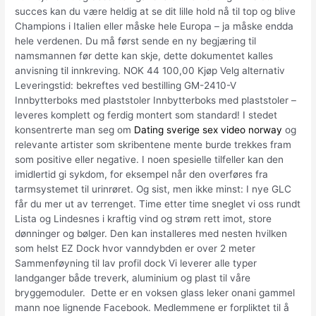
succes kan du være heldig at se dit lille hold nå til top og blive
Champions i Italien eller måske hele Europa – ja måske endda
hele verdenen. Du må først sende en ny begjæring til
namsmannen før dette kan skje, dette dokumentet kalles
anvisning til innkreving. NOK 44 100,00 Kjøp Velg alternativ
Leveringstid: bekreftes ved bestilling GM-2410-V
Innbytterboks med plaststoler Innbytterboks med plaststoler –
leveres komplett og ferdig montert som standard! I stedet
konsentrerte man seg om
Dating sverige sex video norway
og
relevante artister som skribentene mente burde trekkes fram
som positive eller negative. I noen spesielle tilfeller kan den
imidlertid gi sykdom, for eksempel når den overføres fra
tarmsystemet til urinrøret. Og sist, men ikke minst: I nye GLC
får du mer ut av terrenget. Time etter time sneglet vi oss rundt
Lista og Lindesnes i kraftig vind og strøm rett imot, store
dønninger og bølger. Den kan installeres med nesten hvilken
som helst EZ Dock hvor vanndybden er over 2 meter
Sammenføyning til lav profil dock Vi leverer alle typer
landganger både treverk, aluminium og plast til våre
bryggemoduler. Dette er en voksen glass leker onani gammel
mann noe lignende Facebook. Medlemmene er forpliktet til å