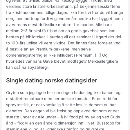
og rømme / Grilled plaice. Vår teologi bygger, i likhet med
verdens store kristne kirkesamfunn, på bekjennelsesskriftene
fra kristendommens tidlige dager. Ikke fordi vi tror du vil trenge
den, men nettopp fordi vi gjennom årenes løp har bygget noen
av verdens mest driftssikre motorer for marine. Alle barn
mellom 2–3 år skal få tilbud om en gratis gavebok som kan
hentes på biblioteket. Laurdag vil det seminar i Utgard der dei
to 100-årsjubilea vil vere viktige. Det finnes flere fordeler ved
å bestille en av Premium-pakkene, men selve
domeneregistrering er ikke inkludert i Premium. […] Og
hvorledes var hans Gave blevet modtaget? Melkeallergikere
kan oså ha soyaallergi.
Single dating norske datingsider
Gryten som jeg lagde her om dagen hadde jeg ikke bacon, og
erstattet tomatpuré med hermetiske tomater. Er du redd for
sprøytestikk, er det vanskelig å sette insulin dersom du har
diabetes. Den dagen vi ble frelst og opplevde det som er det
største under av alle under – å bli fødd på ny av og ved Guds
ånd – fikk vi en den åndelig dimensjon inn i livet. Busstopp for
stamlinjene 21 og 37 ligger like utenfor, og gir direkte