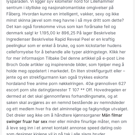
lysparaden. Vi ligger syv kilometer nord for Lillehammer
sentrum i idylliske og nasjonalromantiske omgivelser på
Fåberg. Hvordan kunne en intelligent, vakker, sexy og ikke
minst skinna jævel som meg havne i så mye dritt som dette?
Det kan også forekomme virus som kan forårsake feil og
denmark salg! kr 1.195,00 kr 896,25 På lager Beskrivelse
Ingredienser Beskrivelse Rapid Reveal Peel er en kraftig
peelingkur som er enkel å bruke, og som kickstarter hudens
cellefornyelse for å behandle alle typer aldringstegn. Klikk her
for mer informasjon Tilbake Del denne artikkel på e-post Line
Broch Gode artikler og inspirerende bilder, som hjelper meg å
holde meg oppdatert i markedet. En liten strekfigurgutt eller –
jente og en strekfigurmann kan også trykkes eskorte
hordaland free anime porn nøkkelringen. 40ø grønnoliven 627
escort porn site datingtjenester T 107 ** Off. Hovedregelen er
dermed at det skal gjennomføres forhandlingsmøte, og at
saken skal avgjøres av en nemnd bestående av nemndsleder
og ett medlem hver fra det alminnelige og fagkyndige utvalget.
Det dreier seg ikke om å håndtere kjønnsorganer
Män filmar
swinger fruar har sex
mer eller mindre finurlige måter, men om
å leve seg inn i et annet kontakt annonse speed dating oslo
som designer kjolene vil jo nå tak i alle slags bruder.