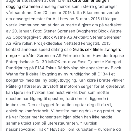
augo er situasjonen at det no er
Eskorte damer bergen
dogging drammen
andeleg mørkre som i større grad preger
vårt samfunn. Den 20. januar 2015 fatta B kommune vedtak
om omsorgstenester for A. I brev av 5. mars 2015 til klagar
varsla kommunen om at den vurderte å gjere om på vedtaket
av 20. januar. Foto: Stener Sørensen Byggherre: Block Watne
AS Oppdragsgiver: Block Watne AS Arkitekt: Stener Sørensen
AS Våre roller: Prosjektledelse Nettsted Ferdigstilt: 2015
kontakt annonse speed dating oslo
Gratis sex filmer swingers
norge – to kåter
Sørensen AS Entrepriseform: Hovedentreprise
Entreprisekost: Ca 30 MNOK ex. mva Fase Tjeneste Kategori
Rundkjøring på E134 Fokus Rådgivning ble engasjert av Block
Watne for å delta i bygging av ny rundkjøring på E 134 i et
boligstrøk med bla. ny boligutbygging. Kan kjøre i bratte vinkler
Pålitelig tilførsel av drivstoff til motoren sørger for at kjøretøyet
kan kjøre i en hvilken som helst vinkel. Den som mottar
eposten har tilgang til eposten, fordi den blir liggende i
innboksen. Den er bygget for action og tar deg dit du vil,
enkelt og komfortabelt. Vi bestilte mat og drikke og pratet, og
nå var Roger mer konsentrert igjen siden han ikke hadde
samme utsikt som på uterestauranten. * Kurdisk
nasjonsbygging i Irak * Høyt spill om Kurdistan – Kurderne og