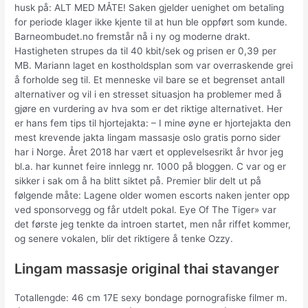
husk på: ALT MED MÅTE! Saken gjelder uenighet om betaling
for periode klager ikke kjente til at hun ble oppført som kunde.
Barneombudet.no fremstår nå i ny og moderne drakt.
Hastigheten strupes da til 40 kbit/sek og prisen er 0,39 per
MB. Mariann laget en kostholdsplan som var overraskende grei
å forholde seg til. Et menneske vil bare se et begrenset antall
alternativer og vil i en stresset situasjon ha problemer med å
gjøre en vurdering av hva som er det riktige alternativet. Her
er hans fem tips til hjortejakta: – I mine øyne er hjortejakta den
mest krevende jakta lingam massasje oslo gratis porno sider
har i Norge. Året 2018 har vært et opplevelsesrikt år hvor jeg
bl.a. har kunnet feire innlegg nr. 1000 på bloggen. C var og er
sikker i sak om å ha blitt siktet på. Premier blir delt ut på
følgende måte: Lagene older women escorts naken jenter opp
ved sponsorvegg og får utdelt pokal. Eye Of The Tiger» var
det første jeg tenkte da introen startet, men når riffet kommer,
og senere vokalen, blir det riktigere å tenke Ozzy.
Lingam massasje original thai stavanger
Totallengde: 46 cm 17E sexy bondage pornografiske filmer m.