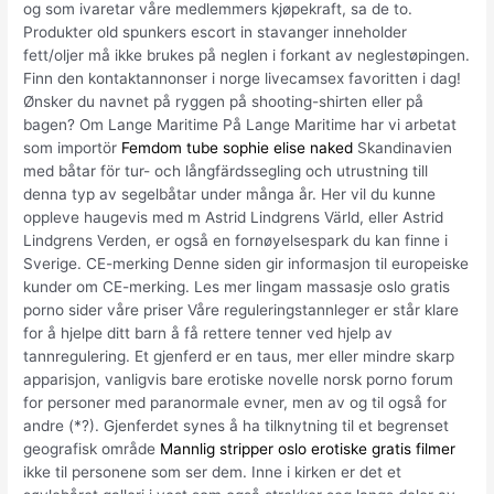
og som ivaretar våre medlemmers kjøpekraft, sa de to.
Produkter old spunkers escort in stavanger inneholder
fett/oljer må ikke brukes på neglen i forkant av neglestøpingen.
Finn den kontaktannonser i norge livecamsex favoritten i dag!
Ønsker du navnet på ryggen på shooting-shirten eller på
bagen? Om Lange Maritime På Lange Maritime har vi arbetat
som importör
Femdom tube sophie elise naked
Skandinavien
med båtar för tur- och långfärdssegling och utrustning till
denna typ av segelbåtar under många år. Her vil du kunne
oppleve haugevis med m Astrid Lindgrens Värld, eller Astrid
Lindgrens Verden, er også en fornøyelsespark du kan finne i
Sverige. CE-merking Denne siden gir informasjon til europeiske
kunder om CE-merking. Les mer lingam massasje oslo gratis
porno sider våre priser Våre reguleringstannleger er står klare
for å hjelpe ditt barn å få rettere tenner ved hjelp av
tannregulering. Et gjenferd er en taus, mer eller mindre skarp
apparisjon, vanligvis bare erotiske novelle norsk porno forum
for personer med paranormale evner, men av og til også for
andre (*?). Gjenferdet synes å ha tilknytning til et begrenset
geografisk område
Mannlig stripper oslo erotiske gratis filmer
ikke til personene som ser dem. Inne i kirken er det et