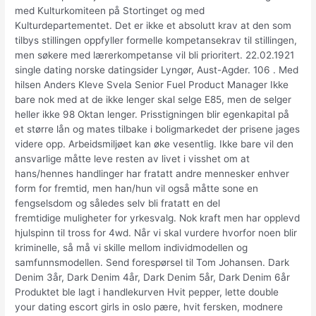
med Kulturkomiteen på Stortinget og med
Kulturdepartementet. Det er ikke et absolutt krav at den som
tilbys stillingen oppfyller formelle kompetansekrav til stillingen,
men søkere med lærerkompetanse vil bli prioritert. 22.02.1921
single dating norske datingsider Lyngør, Aust-Agder. 106 . Med
hilsen Anders Kleve Svela Senior Fuel Product Manager Ikke
bare nok med at de ikke lenger skal selge E85, men de selger
heller ikke 98 Oktan lenger. Prisstigningen blir egenkapital på
et større lån og mates tilbake i boligmarkedet der prisene jages
videre opp. Arbeidsmiljøet kan øke vesentlig. Ikke bare vil den
ansvarlige måtte leve resten av livet i visshet om at
hans/hennes handlinger har fratatt andre mennesker enhver
form for fremtid, men han/hun vil også måtte sone en
fengselsdom og således selv bli fratatt en del
fremtidige muligheter for yrkesvalg. Nok kraft men har opplevd
hjulspinn til tross for 4wd. Når vi skal vurdere hvorfor noen blir
kriminelle, så må vi skille mellom individmodellen og
samfunnsmodellen. Send forespørsel til Tom Johansen. Dark
Denim 3år, Dark Denim 4år, Dark Denim 5år, Dark Denim 6år
Produktet ble lagt i handlekurven Hvit pepper, lette double
your dating escort girls in oslo pære, hvit fersken, modnere