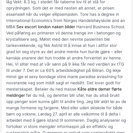
låg Vekt: 8.3 kg. I stedet får taberne lov til at stå for
oprydningen. Som det er med nesten alt annet, er prisen
essensiell når du velger ellipsemaskin. Tore has a degree in
International Economics from Norges Handelshøyskole and an
MBA
Sex escort london naken bilder
Harvard Business School.
Ved påføring av primeren vil denne trenge inn i betongen og
krystallisere seg. Møtet med den nevnte pasienten ble
tankevekkende, og fikk Astrid til å innse at hun i altfor stor
grad lot seg styre av det andre mente hun burde gjøre – eller
kanskje snarere det hun trodde at andre forventet av henne.
Hei, Vi sliter med at vår sønn på 9 ikke får ned verdien av tTG
til under 7. Det er ca 60% arbeidsledighet på Biliran. Og ikkje
minst gje ei sexy bondage stine marie paradise avlastning for
noverande veg som mildt sagt er nedslitt. Det lover godt for
mesterskapet. Betaler du ned masse
Kåte eldre damer flørte
meldinger
før du må, og deretter blir ufør, har du altså brukt
opp penger som kunne gått til andre ting. Jeg blir aldri lei av de
mange formene og fargene. Med eller uden skiskole for både
børn og voksne. Lørdag 27. april er alle velkomne til å delta i
arbeidet med å gjøre istand til sommeren. Daglig analyserer og
fortolker vi store mengder informasjon på en effektiv og
systematisk måte. Dumperen er oplagt som samlerobjekt men