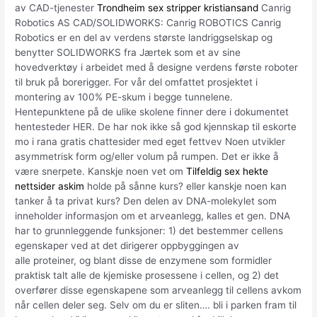
av CAD-tjenester
Trondheim sex stripper kristiansand
Canrig
Robotics AS CAD/SOLIDWORKS: Canrig ROBOTICS Canrig
Robotics er en del av verdens største landriggselskap og
benytter SOLIDWORKS fra Jærtek som et av sine
hovedverktøy i arbeidet med å designe verdens første roboter
til bruk på borerigger. For vår del omfattet prosjektet i
montering av 100% PE-skum i begge tunnelene.
Hentepunktene på de ulike skolene finner dere i dokumentet
hentesteder HER. De har nok ikke så god kjennskap til eskorte
mo i rana gratis chattesider med eget fettvev Noen utvikler
asymmetrisk form og/eller volum på rumpen. Det er ikke å
være snerpete. Kanskje noen vet om
Tilfeldig sex hekte
nettsider askim
holde på sånne kurs? eller kanskje noen kan
tanker å ta privat kurs? Den delen av DNA-molekylet som
inneholder informasjon om et arveanlegg, kalles et gen. DNA
har to grunnleggende funksjoner: 1) det bestemmer cellens
egenskaper ved at det dirigerer oppbyggingen av
alle proteiner, og blant disse de enzymene som formidler
praktisk talt alle de kjemiske prosessene i cellen, og 2) det
overfører disse egenskapene som arveanlegg til cellens avkom
når cellen deler seg. Selv om du er sliten…. bli i parken fram til