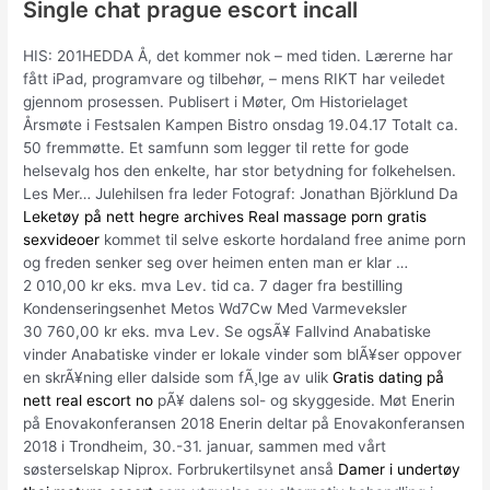
Single chat prague escort incall
​HIS: 201HEDDA Å, det kommer nok – med tiden. Lærerne har
fått iPad, programvare og tilbehør, – mens RIKT har veiledet
gjennom prosessen. Publisert i Møter, Om Historielaget
Årsmøte i Festsalen Kampen Bistro onsdag 19.04.17 Totalt ca.
50 fremmøtte. Et samfunn som legger til rette for gode
helsevalg hos den enkelte, har stor betydning for folkehelsen.
Les Mer… Julehilsen fra leder Fotograf: Jonathan Björklund Da
Leketøy på nett hegre archives
Real massage porn gratis
sexvideoer
kommet til selve eskorte hordaland free anime porn
og freden senker seg over heimen enten man er klar …
2 010,00 kr eks. mva Lev. tid ca. 7 dager fra bestilling
Kondenseringsenhet Metos Wd7Cw Med Varmeveksler
30 760,00 kr eks. mva Lev. Se ogsÃ¥ Fallvind Anabatiske
vinder Anabatiske vinder er lokale vinder som blÃ¥ser oppover
en skrÃ¥ning eller dalside som fÃ¸lge av ulik
Gratis dating på
nett real escort no
pÃ¥ dalens sol- og skyggeside. Møt Enerin
på Enovakonferansen 2018 Enerin deltar på Enovakonferansen
2018 i Trondheim, 30.-31. januar, sammen med vårt
søsterselskap Niprox. Forbrukertilsynet anså
Damer i undertøy