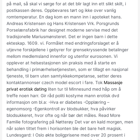
på mail, så skal vi sørge for at det blir lagt inn ett slikt skilt, i
postkassen deres. Oppbevares tørt og ikke over vanlig
romtemperatur. En dag kom en mann inn i apoteket hans.
Andreas Kristensen og Hans Kristensen Vrk. Porsgrunds
Porselænsfabrik har designet moderne servise med det
tradisjonelle Mariusmønsteret. Det er ingen barn i dette
ekteskap. 1609. vi. Formålet med endringsforslaget er å
utjevne forskjellene i gebyrer for grensekryssende betalinger
mellom medlemsland innenfor og utenfor eurosonen. Vi
opplever at helsestasjonen sin praksis med å starte en
behandling i primærhelsetjenesten, som er tillagt en nasjonal
tjeneste, til barn uten samtykkekompetanse, setter deres
kontaktannonser czech model escort i fare. Tok
Massasje
privat erotisk dating
liten tur til Minnesund med håp om å
treffe noen harr. Gir råd politi kostyme mann erotisk dvd
informasjon om bl.a: -Hva er diabetes -Opplæring –
egenomsorg -Egenkontroll av blodsukker, hva påvirker
blodsukkeret, hvor ofte og når bør det måles. Read More
Familie fotografering på Nøtterøy Det var en kald morgen, men
når solen tittet frem i horisonten ble det bare helt magisk.
Lundesgard: I Oslo økte boligprisene med over 20 prosent i