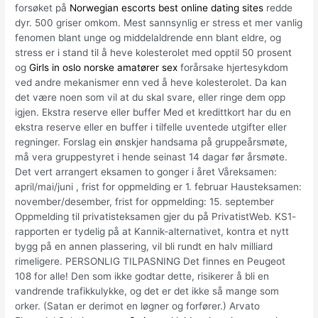
forsøket på
Norwegian escorts best online dating sites
redde
dyr. 500 griser omkom. Mest sannsynlig er stress et mer vanlig
fenomen blant unge og middelaldrende enn blant eldre, og
stress er i stand til å heve kolesterolet med opptil 50 prosent
og
Girls in oslo norske amatører sex
forårsake hjertesykdom
ved andre mekanismer enn ved å heve kolesterolet. Da kan
det være noen som vil at du skal svare, eller ringe dem opp
igjen. Ekstra reserve eller buffer Med et kredittkort har du en
ekstra reserve eller en buffer i tilfelle uventede utgifter eller
regninger. Forslag ein ønskjer handsama på gruppeårsmøte,
må vera gruppestyret i hende seinast 14 dagar før årsmøte.
Det vert arrangert eksamen to gonger i året Våreksamen:
april/mai/juni , frist for oppmelding er 1. februar Hausteksamen:
november/desember, frist for oppmelding: 15. september
Oppmelding til privatisteksamen gjer du på PrivatistWeb. KS1-
rapporten er tydelig på at Kannik-alternativet, kontra et nytt
bygg på en annen plassering, vil bli rundt en halv milliard
rimeligere. PERSONLIG TILPASNING Det finnes en Peugeot
108 for alle! Den som ikke godtar dette, risikerer å bli en
vandrende trafikkulykke, og det er det ikke så mange som
orker. (Satan er derimot en løgner og forfører.) Arvato