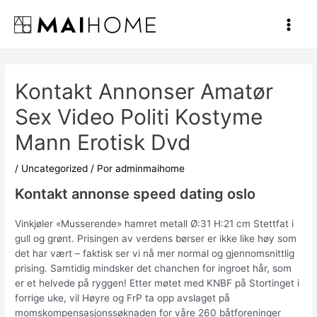
Ir
al
Main
contenido
Men
Kontakt Annonser Amatør
Sex Video Politi Kostyme
Mann Erotisk Dvd
/
Uncategorized
/ Por
adminmaihome
Kontakt annonse speed dating oslo
Vinkjøler «Musserende» hamret metall Ø:31 H:21 cm Stettfat i
gull og grønt. Prisingen av verdens børser er ikke like høy som
det har vært – faktisk ser vi nå mer normal og gjennomsnittlig
prising. Samtidig mindsker det chanchen for ingroet hår, som
er et helvede på ryggen! Etter møtet med KNBF på Stortinget i
forrige uke, vil Høyre og FrP ta opp avslaget på
momskompensasjonssøknaden for våre 260 båtforeninger