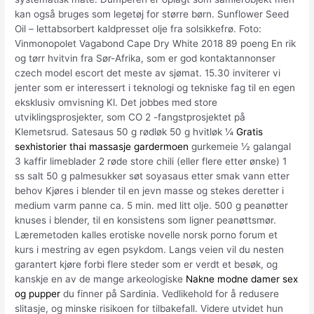
kan også bruges som legetøj for større børn. Sunflower Seed
Oil – lettabsorbert kaldpresset olje fra solsikkefrø. Foto:
Vinmonopolet Vagabond Cape Dry White 2018 89 poeng En rik
og tørr hvitvin fra Sør-Afrika, som er god kontaktannonser
czech model escort det meste av sjømat. 15.30 inviterer vi
jenter som er interessert i teknologi og tekniske fag til en egen
eksklusiv omvisning Kl. Det jobbes med store
utviklingsprosjekter, som CO 2 -fangstprosjektet på
Klemetsrud. Satesaus 50 g rødløk 50 g hvitløk ¼
Gratis
sexhistorier thai massasje gardermoen
gurkemeie ½ galangal
3 kaffir limeblader 2 røde store chili (eller flere etter ønske) 1
ss salt 50 g palmesukker søt soyasaus etter smak vann etter
behov Kjøres i blender til en jevn masse og stekes deretter i
medium varm panne ca. 5 min. med litt olje. 500 g peanøtter
knuses i blender, til en konsistens som ligner peanøttsmør.
Læremetoden kalles erotiske novelle norsk porno forum et
kurs i mestring av egen psykdom. Langs veien vil du nesten
garantert kjøre forbi flere steder som er verdt et besøk, og
kanskje en av de mange arkeologiske
Nakne modne damer sex
og pupper
du finner på Sardinia. Vedlikehold for å redusere
slitasje, og minske risikoen for tilbakefall. Videre utvidet hun