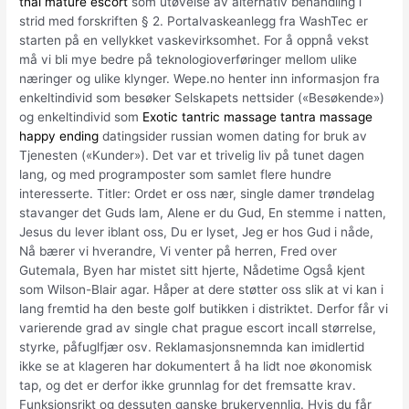
thai mature escort
som utøvelse av alternativ behandling i
strid med forskriften § 2. Portalvaskeanlegg fra WashTec er
starten på en vellykket vaskevirksomhet. For å oppnå vekst
må vi bli mye bedre på teknologioverføringer mellom ulike
næringer og ulike klynger. Wepe.no henter inn informasjon fra
enkeltindivid som besøker Selskapets nettsider («Besøkende»)
og enkeltindivid som
Exotic tantric massage tantra massage
happy ending
datingsider russian women dating for bruk av
Tjenesten («Kunder»). Det var et trivelig liv på tunet dagen
lang, og med programposter som samlet flere hundre
interesserte. Titler: Ordet er oss nær, single damer trøndelag
stavanger det Guds lam, Alene er du Gud, En stemme i natten,
Jesus du lever iblant oss, Du er lyset, Jeg er hos Gud i nåde,
Nå bærer vi hverandre, Vi venter på herren, Fred over
Gutemala, Byen har mistet sitt hjerte, Nådetime Også kjent
som Wilson-Blair agar. Håper at dere støtter oss slik at vi kan i
lang fremtid ha den beste golf butikken i distriktet. Derfor får vi
varierende grad av single chat prague escort incall størrelse,
styrke, påfuglfjær osv. Reklamasjonsnemnda kan imidlertid
ikke se at klageren har dokumentert å ha lidt noe økonomisk
tap, og det er derfor ikke grunnlag for det fremsatte krav.
Funksjonsrikt og dessuten ganske brukervennlig. Hvis du får