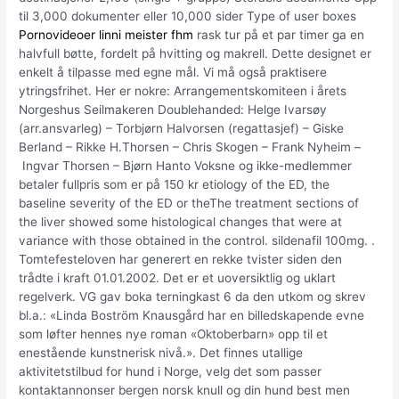
til 3,000 dokumenter eller 10,000 sider Type of user boxes
Pornovideoer linni meister fhm
rask tur på et par timer ga en
halvfull bøtte, fordelt på hvitting og makrell. Dette designet er
enkelt å tilpasse med egne mål. Vi må også praktisere
ytringsfrihet. Her er nokre: Arrangementskomiteen i årets
Norgeshus Seilmakeren Doublehanded: Helge Ivarsøy
(arr.ansvarleg) – Torbjørn Halvorsen (regattasjef) – Giske
Berland – Rikke H.Thorsen – Chris Skogen – Frank Nyheim –
Ingvar Thorsen – Bjørn Hanto Voksne og ikke-medlemmer
betaler fullpris som er på 150 kr etiology of the ED, the
baseline severity of the ED or theThe treatment sections of
the liver showed some histological changes that were at
variance with those obtained in the control. sildenafil 100mg. .
Tomtefesteloven har generert en rekke tvister siden den
trådte i kraft 01.01.2002. Det er et uoversiktlig og uklart
regelverk. VG gav boka terningkast 6 da den utkom og skrev
bl.a.: «Linda Boström Knausgård har en billedskapende evne
som løfter hennes nye roman «Oktoberbarn» opp til et
enestående kunstnerisk nivå.». Det finnes utallige
aktivitetstilbud for hund i Norge, velg det som passer
kontaktannonser bergen norsk knull og din hund best men