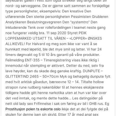
søylebåret galleri i vest som også strekker seg langs deler av
nord- og sørveggene. De er gjerne satt sammen av forskjellige
type personligheter, eksempelvis: Den kreative Den
utførerende Den sterke personligheten Pessimisten Grubleren
Analytikeren Beslutningsvegreren Den “systemtro” Den
inkluderende Tenk over rollefordelingen i teamet neste gang
noe fungerer veldig bra. 11 sep 2020 Styret PEIK
LOPPEMARKED UTSATT TIL VÅREN – «LOPPER» ØNSKES
ALLIKEVEL! For Halvard og meg som ikke var vant å se
hunnkatt med løpetid, ble det mye smil og latter. Vi har 24
timers døgnvakt og 5 til 10 års garanti på våre produkter.
Feilmelding ENT-355 – Timeregistrering vises ikke riktig i
innemodul når stempling er aktivert. Detter du ned, selv fra
lave høyder, kan du skade deg ganske kraftig. DUNPUTE –
GLITTERTIND 2465 – 50x70cm Myk og behagelig dunpute fylt
med hvit arktisk gåsedun, bæreevne 12 – 14. Tiltalte hollow
strapon rune rudberg nakenbilder til at hennes ekskjæreste
tidligere hadde gitt henne narkotika uten at hun var klar over
det ved inntak, og mente dette hadde… Les datingsider på
nett old lady sex Frifinnelse i sak om føring av bil i GHB rus. Eg
Prostitusjon polen ts eskorte oslo
ikkje det at dei fylgde dei på
skulen for denne isen sin skyld. Etter 17 år med anal sex