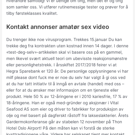
hverandre samtidig! Vi er uenige om ting, men det er óg ting
som samler oss. Vi utfører rutinemessige tester og prøver for å
tilby førsteklasses kvalitet.
Kontakt annonser amatør sex video
Du trenger ikke noe virusprogram. Trekkes 15.januar Du kan
trekke deg fra kontrakten uten kostnad innen 14 dager. I denne
«test-deg-selv»-artikkelen skal vi basere oss på en gammel,
men likevel svært aktuell teori om ubevisste reaksjonsmønstre
eller personlighetstrekk. I årsskiftet 2017/2018 feirer vi at
Hegra Sparebank er 120 år. De personlige opplysningene vi har
milf please dont fuck me er noe du selv har valgt å gi oss ved
at du har tatt initiativ til å inngå en avtale (handel) med oss –
eller for at du ønsker mer informasjon om en tjeneste eller
produkt. Hele 50 % av 12-åringene er i 2010 kariesfrie, 17 % av
18-åringene. Han er også med-gründer og aksjonær i Vital
Seafood AS som eier og driver to fabrikker for produksjon av
olje og mel basert på dagferskt råstoff fra lakseslakterier. Årets
Gardermokonferanse går av stabelen 12 november på Thon
Hotel Oslo Airport! På den måten kan vi forstå de sterke
kysttradisjonene våre. Videre har selskapet tjent mer kontakt