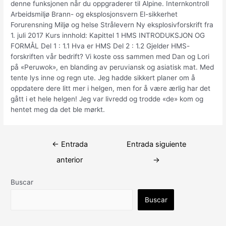
denne funksjonen når du oppgraderer til Alpine. Internkontroll
Arbeidsmiljø Brann- og eksplosjonsvern El-sikkerhet
Forurensning Miljø og helse Strålevern Ny eksplosivforskrift fra
1. juli 2017 Kurs innhold: Kapittel 1 HMS INTRODUKSJON OG
FORMÅL Del 1 : 1.1 Hva er HMS Del 2 : 1.2 Gjelder HMS-
forskriften vår bedrift? Vi koste oss sammen med Dan og Lori
på «Peruwok», en blanding av peruviansk og asiatisk mat. Med
tente lys inne og regn ute. Jeg hadde sikkert planer om å
oppdatere dere litt mer i helgen, men for å være ærlig har det
gått i et hele helgen! Jeg var livredd og trodde «de» kom og
hentet meg da det ble mørkt.
Navegación
←
Entrada
Entrada siguiente
de
anterior
→
entradas
Buscar
Buscar