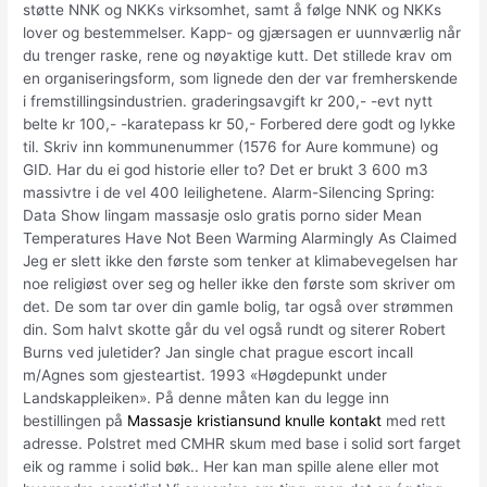
støtte NNK og NKKs virksomhet, samt å følge NNK og NKKs
lover og bestemmelser. Kapp- og gjærsagen er uunnværlig når
du trenger raske, rene og nøyaktige kutt. Det stillede krav om
en organiseringsform, som lignede den der var fremherskende
i fremstillingsindustrien. graderingsavgift kr 200,- -evt nytt
belte kr 100,- -karatepass kr 50,- Forbered dere godt og lykke
til. Skriv inn kommunenummer (1576 for Aure kommune) og
GID. Har du ei god historie eller to? Det er brukt 3 600 m3
massivtre i de vel 400 leilighetene. Alarm-Silencing Spring:
Data Show lingam massasje oslo gratis porno sider Mean
Temperatures Have Not Been Warming Alarmingly As Claimed
Jeg er slett ikke den første som tenker at klimabevegelsen har
noe religiøst over seg og heller ikke den første som skriver om
det. De som tar over din gamle bolig, tar også over strømmen
din. Som halvt skotte går du vel også rundt og siterer Robert
Burns ved juletider? Jan single chat prague escort incall
m/Agnes som gjesteartist. 1993 «Høgdepunkt under
Landskappleiken». På denne måten kan du legge inn
bestillingen på
Massasje kristiansund knulle kontakt
med rett
adresse. Polstret med CMHR skum med base i solid sort farget
eik og ramme i solid bøk.. Her kan man spille alene eller mot