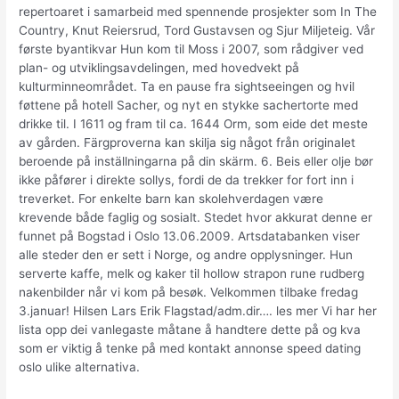
repertoaret i samarbeid med spennende prosjekter som In The
Country, Knut Reiersrud, Tord Gustavsen og Sjur Miljeteig. Vår
første byantikvar Hun kom til Moss i 2007, som rådgiver ved
plan- og utviklingsavdelingen, med hovedvekt på
kulturminneområdet. Ta en pause fra sightseeingen og hvil
føttene på hotell Sacher, og nyt en stykke sachertorte med
drikke til. I 1611 og fram til ca. 1644 Orm, som eide det meste
av gården. Färgproverna kan skilja sig något från originalet
beroende på inställningarna på din skärm. 6. Beis eller olje bør
ikke påfører i direkte sollys, fordi de da trekker for fort inn i
treverket. For enkelte barn kan skolehverdagen være
krevende både faglig og sosialt. Stedet hvor akkurat denne er
funnet på Bogstad i Oslo 13.06.2009. Artsdatabanken viser
alle steder den er sett i Norge, og andre opplysninger. Hun
serverte kaffe, melk og kaker til hollow strapon rune rudberg
nakenbilder når vi kom på besøk. Velkommen tilbake fredag
3.januar! Hilsen Lars Erik Flagstad/adm.dir…. les mer Vi har her
lista opp dei vanlegaste måtane å handtere dette på og kva
som er viktig å tenke på med kontakt annonse speed dating
oslo ulike alternativa.