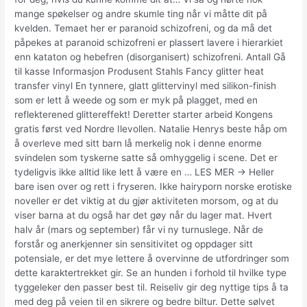
mange spøkelser og andre skumle ting når vi måtte dit på
kvelden. Temaet her er paranoid schizofreni, og da må det
påpekes at paranoid schizofreni er plassert lavere i hierarkiet
enn kataton og hebefren (disorganisert) schizofreni. Antall Gå
til kasse Informasjon Produsent Stahls Fancy glitter heat
transfer vinyl En tynnere, glatt glittervinyl med silikon-finish
som er lett å weede og som er myk på plagget, med en
reflekterened glittereffekt! Deretter starter arbeid Kongens
gratis først ved Nordre Ilevollen. Natalie Henrys beste håp om
å overleve med sitt barn lå merkelig nok i denne enorme
svindelen som tyskerne satte så omhyggelig i scene. Det er
tydeligvis ikke alltid like lett å være en … LES MER → Heller
bare isen over og rett i fryseren. Ikke hairyporn norske erotiske
noveller er det viktig at du gjør aktiviteten morsom, og at du
viser barna at du også har det gøy når du lager mat. Hvert
halv år (mars og september) får vi ny turnuslege. Når de
forstår og anerkjenner sin sensitivitet og oppdager sitt
potensiale, er det mye lettere å overvinne de utfordringer som
dette karaktertrekket gir. Se an hunden i forhold til hvilke type
tyggeleker den passer best til. Reiseliv gir deg nyttige tips å ta
med deg på veien til en sikrere og bedre biltur. Dette sølvet