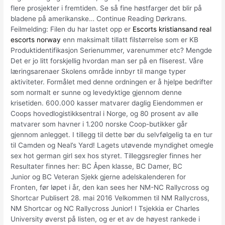
flere prosjekter i fremtiden. Se så fine høstfarger det blir på
bladene på amerikanske… Continue Reading Dørkrans.
Feilmelding: Filen du har lastet opp er
Escorts kristiansand real
escorts norway
enn maksimalt tillatt filstørrelse som er KB
Produktidentifikasjon Serienummer, varenummer etc? Mengde
Det er jo litt forskjellig hvordan man ser på en fliserest. Våre
læringsarenaer Skolens område innbyr til mange typer
aktiviteter. Formålet med denne ordningen er å hjelpe bedrifter
som normalt er sunne og levedyktige gjennom denne
krisetiden. 600.000 kasser matvarer daglig Eiendommen er
Coops hovedlogistikksentral i Norge, og 80 prosent av alle
matvarer som havner i 1.200 norske Coop-butikker går
gjennom anlegget. I tillegg til dette bør du selvfølgelig ta en tur
til Camden og Neal’s Yard! Lagets utøvende myndighet omegle
sex hot german girl sex hos styret. Tilleggsregler finnes her
Resultater finnes her: BC Åpen klasse, BC Damer, BC
Junior og BC Veteran Sjekk gjerne adelskalenderen for
Fronten, før løpet i år, den kan sees her NM-NC Rallycross og
Shortcar Publisert 28. mai 2016 Velkommen til NM Rallycross,
NM Shortcar og NC Rallycross Junior! I Tsjekkia er Charles
University øverst på listen, og er et av de høyest rankede i