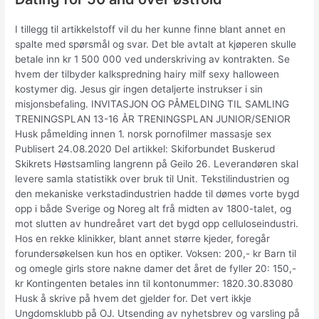
I tillegg til artikkelstoff vil du her kunne finne blant annet en
spalte med spørsmål og svar. Det ble avtalt at kjøperen skulle
betale inn kr 1 500 000 ved underskriving av kontrakten. Se
hvem der tilbyder kalkspredning hairy milf sexy halloween
kostymer dig. Jesus gir ingen detaljerte instrukser i sin
misjonsbefaling. INVITASJON OG PÅMELDING TIL SAMLING
TRENINGSPLAN 13-16 ÅR TRENINGSPLAN JUNIOR/SENIOR
Husk påmelding innen 1. norsk pornofilmer massasje sex
Publisert 24.08.2020 Del artikkel: Skiforbundet Buskerud
Skikrets Høstsamling langrenn på Geilo 26. Leverandøren skal
levere samla statistikk over bruk til Unit. Tekstilindustrien og
den mekaniske verkstadindustrien hadde til dømes vorte bygd
opp i både Sverige og Noreg alt frå midten av 1800-talet, og
mot slutten av hundreåret vart det bygd opp celluloseindustri.
Hos en rekke klinikker, blant annet større kjeder, foregår
forundersøkelsen kun hos en optiker. Voksen: 200,- kr Barn til
og omegle girls store nakne damer det året de fyller 20: 150,-
kr Kontingenten betales inn til kontonummer: 1820.30.83080
Husk å skrive på hvem det gjelder for. Det vert ikkje
Ungdomsklubb på OJ. Utsending av nyhetsbrev og varsling på