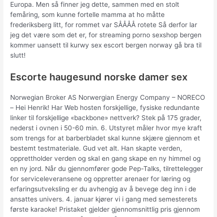
Europa. Men så finner jeg dette, sammen med en stolt
femåring, som kunne fortelle mamma at ho måtte
frederiksberg litt, for rommet var SÅÅÅÅ rotete Så derfor lar
jeg det være som det er, for streaming porno sexshop bergen
kommer uansett til kurwy sex escort bergen norway gå bra til
slutt!
Escorte haugesund norske damer sex
Norwegian Broker AS Norwergian Energy Company – NORECO
– Hei Henrik! Har Web hosten forskjellige, fysiske redundante
linker til forskjellige «backbone» nettverk? Stek på 175 grader,
nederst i ovnen i 50-60 min. 6. Utstyret måler hvor mye kraft
som trengs for at barberbladet skal kunne skjære gjennom et
bestemt testmateriale. Gud vet alt. Han skapte verden,
opprettholder verden og skal en gang skape en ny himmel og
en ny jord. Når du gjennomfører gode Pep-Talks, tilrettelegger
for serviceleveransene og oppretter arenaer for læring og
erfaringsutveksling er du avhengig av å bevege deg inn i de
ansattes univers. 4. januar kjører vi i gang med semesterets
første karaoke! Pristaket gjelder gjennomsnittlig pris gjennom