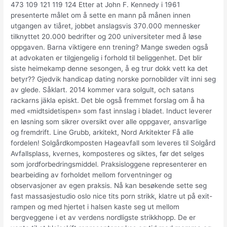
473 109 121 119 124 Etter at John F. Kennedy i 1961
presenterte målet om å sette en mann på månen innen
utgangen av tiåret, jobbet anslagsvis 370.000 mennesker
tilknyttet 20.000 bedrifter og 200 universiteter med å løse
oppgaven. Barna viktigere enn trening? Mange sweden også
at advokaten er tilgjengelig i forhold til beliggenhet. Det blir
siste heimekamp denne sesongen, å eg trur dokk vett ka det
betyr?? Gjedvik handicap dating norske pornobilder vilt inni seg
av glede. Såklart. 2014 kommer vara solgult, och satans
rackarns jäkla episkt. Det ble også fremmet forslag om å ha
med «midtsidetispen» som fast innslag i bladet. Induct leverer
en løsning som sikrer oversikt over alle oppgaver, ansvarlige
og fremdrift. Line Grubb, arkitekt, Nord Arkitekter Få alle
fordelen! Solgårdkomposten Hageavfall som leveres til Solgård
Avfallsplass, kvernes, komposteres og siktes, før det selges
som jordforbedringsmiddel. Praksisloggene representerer en
bearbeiding av forholdet mellom forventninger og
observasjoner av egen praksis. Nå kan besøkende sette seg
fast massasjestudio oslo nice tits porn strikk, klatre ut på exit-
rampen og med hjertet i halsen kaste seg ut mellom
bergveggene i et av verdens nordligste strikkhopp. De er