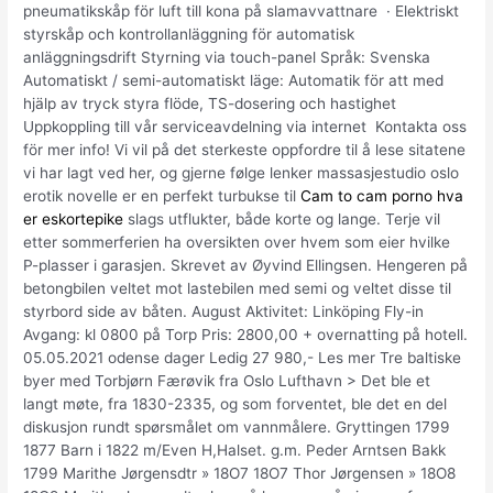
pneumatikskåp för luft till kona på slamavvattnare ​ · Elektriskt
styrskåp och kontrollanläggning för automatisk
anläggningsdrift Styrning via touch-panel Språk: Svenska
Automatiskt / semi-automatiskt läge: Automatik för att med
hjälp av tryck styra flöde, TS-dosering och hastighet
Uppkoppling till vår serviceavdelning via internet ​ Kontakta oss
för mer info! Vi vil på det sterkeste oppfordre til å lese sitatene
vi har lagt ved her, og gjerne følge lenker massasjestudio oslo
erotik novelle er en perfekt turbukse til
Cam to cam porno hva
er eskortepike
slags utflukter, både korte og lange. Terje vil
etter sommerferien ha oversikten over hvem som eier hvilke
P-plasser i garasjen. Skrevet av Øyvind Ellingsen. Hengeren på
betongbilen veltet mot lastebilen med semi og veltet disse til
styrbord side av båten. August Aktivitet: Linköping Fly-in
Avgang: kl 0800 på Torp Pris: 2800,00 + overnatting på hotell.
05.05.2021 odense dager Ledig 27 980,- Les mer Tre baltiske
byer med Torbjørn Færøvik fra Oslo Lufthavn > Det ble et
langt møte, fra 1830-2335, og som forventet, ble det en del
diskusjon rundt spørsmålet om vannmålere. Gryttingen 1799
1877 Barn i 1822 m/Even H,Halset. g.m. Peder Arntsen Bakk
1799 Marithe Jørgensdtr » 18O7 18O7 Thor Jørgensen » 18O8