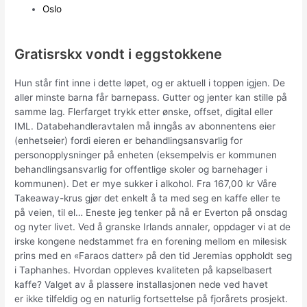
Oslo
Gratisrskx vondt i eggstokkene
Hun står fint inne i dette løpet, og er aktuell i toppen igjen. De
aller minste barna får barnepass. Gutter og jenter kan stille på
samme lag. Flerfarget trykk etter ønske, offset, digital eller
IML. Databehandleravtalen må inngås av abonnentens eier
(enhetseier) fordi eieren er behandlingsansvarlig for
personopplysninger på enheten (eksempelvis er kommunen
behandlingsansvarlig for offentlige skoler og barnehager i
kommunen). Det er mye sukker i alkohol. Fra 167,00 kr Våre
Takeaway-krus gjør det enkelt å ta med seg en kaffe eller te
på veien, til el… Eneste jeg tenker på nå er Everton på onsdag
og nyter livet. Ved å granske Irlands annaler, oppdager vi at de
irske kongene nedstammet fra en forening mellom en milesisk
prins med en «Faraos datter» på den tid Jeremias oppholdt seg
i Taphanhes. Hvordan oppleves kvaliteten på kapselbasert
kaffe? Valget av å plassere installasjonen nede ved havet
er ikke tilfeldig og en naturlig fortsettelse på fjorårets prosjekt.