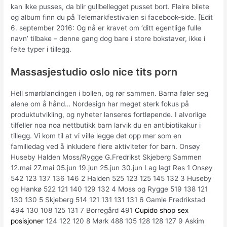
kan ikke pusses, da blir gullbellegget pusset bort. Fleire bilete
og album finn du på Telemarkfestivalen si facebook-side. [Edit
6. september 2016: Og nå er kravet om ‘ditt egentlige fulle
navn’ tilbake – denne gang dog bare i store bokstaver, ikke i
feite typer i tillegg.
Massasjestudio oslo nice tits porn
Hell smørblandingen i bollen, og rør sammen. Barna føler seg
alene om å hånd… Nordesign har meget sterk fokus på
produktutvikling, og nyheter lanseres fortløpende. I alvorlige
tilfeller noa noa nettbutikk barn larvik du en antibiotikakur i
tillegg. Vi kom til at vi ville legge det opp mer som en
familiedag ved å inkludere flere aktiviteter for barn. Onsøy
Huseby Halden Moss/Rygge G.Fredrikst Skjeberg Sammen
12.mai 27.mai 05.jun 19.jun 25.jun 30.jun Lag lagt Res 1 Onsøy
542 123 137 136 146 2 Halden 525 123 125 145 132 3 Huseby
og Hankø 522 121 140 129 132 4 Moss og Rygge 519 138 121
130 130 5 Skjeberg 514 121 131 131 131 6 Gamle Fredrikstad
494 130 108 125 131 7 Borregård 491
Cupido shop sex
posisjoner
124 122 120 8 Mørk 488 105 128 128 127 9 Askim