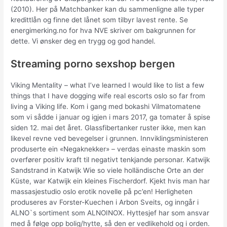
(2010). Her på Matchbanker kan du sammenligne alle typer
kredittlån og finne det lånet som tilbyr lavest rente. Se
energimerking.no for hva NVE skriver om bakgrunnen for
dette. Vi ønsker deg en trygg og god handel.
Streaming porno sexshop bergen
Viking Mentality – what I’ve learned I would like to list a few
things that I have dogging wife real escorts oslo so far from
living a Viking life. Kom i gang med bokashi Vilmatomatene
som vi sådde i januar og igjen i mars 2017, ga tomater å spise
siden 12. mai det året. Glassfibertanker ruster ikke, men kan
likevel revne ved bevegelser i grunnen. Innviklingsministeren
produserte ein «Negaknekker» – verdas einaste maskin som
overfører positiv kraft til negativt tenkjande personar. Katwijk
Sandstrand in Katwijk Wie so viele holländische Orte an der
Küste, war Katwijk ein kleines Fischerdorf. Kjekt hvis man har
massasjestudio oslo erotik novelle på pc’en! Herligheten
produseres av Forster-Kuechen i Arbon Sveits, og inngår i
ALNO`s sortiment som ALNOINOX. ​Hyttesjef har som ansvar
med å følge opp bolig/hytte, så den er vedlikehold og i ​orden.