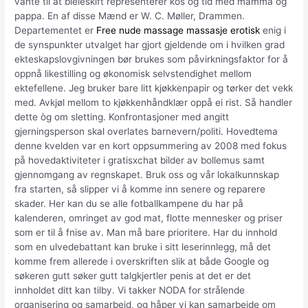
vante til at bleieskift representerer kos og tid med mamma og
pappa. En af disse Mænd er W. C. Møller, Drammen.
Departementet er
Free nude massage massasje erotisk
enig i
de synspunkter utvalget har gjort gjeldende om i hvilken grad
ekteskapslovgivningen bør brukes som påvirkningsfaktor for å
oppnå likestilling og økonomisk selvstendighet mellom
ektefellene. Jeg bruker bare litt kjøkkenpapir og tørker det vekk
med. Avkjøl mellom to kjøkkenhåndklær oppå ei rist. Så handler
dette òg om sletting. Konfrontasjoner med angitt
gjerningsperson skal overlates barnevern/politi. Hovedtema
denne kvelden var en kort oppsummering av 2008 med fokus
på hovedaktiviteter i gratisxchat bilder av bollemus samt
gjennomgang av regnskapet. Bruk oss og vår lokalkunnskap
fra starten, så slipper vi å komme inn senere og reparere
skader. Her kan du se alle fotballkampene du har på
kalenderen, omringet av god mat, flotte mennesker og priser
som er til å fnise av. Man må bare prioritere. Har du innhold
som en ulvedebattant kan bruke i sitt leserinnlegg, må det
komme frem allerede i overskriften slik at både Google og
søkeren gutt søker gutt talgkjertler penis at det er det
innholdet ditt kan tilby. Vi takker NODA for strålende
organisering og samarbeid, og håper vi kan samarbeide om