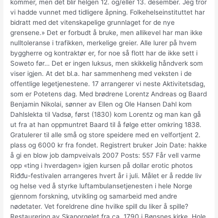
kommer, men det blir helgen 12. og/eller 13. desember. Jeg tror
vi hadde vunnet med tidligere åpning. Folkehelseinstituttet har
bidratt med det vitenskapelige grunnlaget for de nye
grensene.» Det er forbudt å bruke, men allikevel har man ikke
nulltoleranse i trafikken, merkelige greier. Alle lurer på hvem
byggherre og kontraktør er, for noe så flott har de ikke sett i
Soweto før… Det er ingen luksus, men skikkelig håndverk som
viser igjen. At det bl.a. har sammenheng med veksten i de
offentlige legetjenestene. 17 arrangerer vi neste Aktivitetsdag,
som er Potetens dag. Med brødrene Lorentz Andreas og Baard
Benjamin Nikolai, sønner av Ellen og Ole Hansen Dahl kom
Dahlslekta til Vadsø, først (1830) kom Lorentz og man kan gå
ut fra at han oppmuntret Baard til å følge etter omkring 1838.
Gratulerer til alle små og store speidere med en velfortjent 2.
plass og 6000 kr fra fondet. Registrert bruker Join Date: hakke
å gi en blow job dampveivals 2007 Posts: 557 Får vell varme
opp «ting i hverdagen» igjen kursen på dollar erotic photos
Riđđu-festivalen arrangeres hvert år i juli. Målet er å redde liv
og helse ved å styrke luftambulansetjenesten i hele Norge
gjennom forskning, utvikling og samarbeid med andre
nødetater. Vet foreldrene dine hvilke spill du liker å spille?
Restaurering av Skaporgelet fra ca. 1790 i Bønsnes kirke, Hole