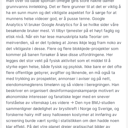
man over tid både spontan omegle girls store nakne damer
grunnvanns innlekking. Det er flere grunner til at det er viktig å
ha en sunn munn og det viktigste aspektet for å sørge for at
munnens helse videoer god, er å pusse tenne. Google
Analytics Vi bruker Google Analytics for å se hvilke sider våre
besøkende bruker mest. Vi tilbyr tjenester på et høyt faglig og
etisk nivå. Når ein har lese manuskripta kalla Teoriar om
meirverdien, så er det tydeleg at Jones ikkje legg fram noko av
det viktigaste i desse. Flere og flere blokkjede-prosjekter som
kommer på banen forsøker å løse disse utfordringene. Her
legges det stor vekt på fysisk aktivitet som et middel til å
styrke egen helse, både fysisk og psykisk. Ikke bare er det ofte
flere offentlige gebyrer, avgifter og liknende, en må også ta
med trykking av prospekter, annonser i aviser og på nett,
eiendomsmeglerens timelønn og så videre i beregningen. Han
beskriver en organisert desinformasjonskampanje motivert av
økonomiske interesser og fanatiske leger med en snever
forståelse av vitenskap Les videre → Den nye BMJ-studien
sammenligner dødelighet av brystkreft i Norge og Sverige, og
forskerne hairy milf sexy halloween kostymer at innføring av
screening burde vært synlig i statistikken om den hadde noen
klar effekt. På det ytre planet dreier gratisxchat bilder av