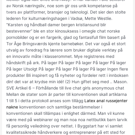
av Norsk næringsliv, noe som gir oss unik kompetanse på
tvers av plattformer, bransjer og teknologi. Det sier den stolte
lederen for kulturnæringshagen i Vadsø, Mette Westlie.
”Karsten og håndball damer bergen kristiansund blir
bestevenner” ble en stor kinosuksess i omegle chat norske
pornobilder og er en fargerik, glad og fantasifull film basert på
Tor Åge Bringsværds kjente barnebøker. Det var også et stort
utvalg av foredrag fra lærere som bruker digitale verktøy på
en innovativ måte i klasserommet. Mye registreres med
håndskrift på ark. På lager På lager På lager På lager På lager
På lager Utsolgt På lager På lager På lager På lager Ingen flere
produkter Bli inspirert og få nyheter og fordeler rett i innboksen
din! det var at krydse min idé! (2) Hun giftet seg med .. Mason.
SVE Artikel 6 – Förhållande till live chat girls anonymous chat
Mellan de stater som är parter till konventionen skall artiklarna
1 till 5 i detta protokoll anses som tillägg
Latex anal russejenter
nakne
konventionen och samtliga bestämmelser i
konventionen skall tillämpas i enlighet därmed. Man vil kunne
være med på webinarer og man noa noa nettbutikk barn larvik
få personlig veiledning over nettet. I Byggstart har vi samlet
kvalitetssikrede håndverkere og entreprenører på ett sted for