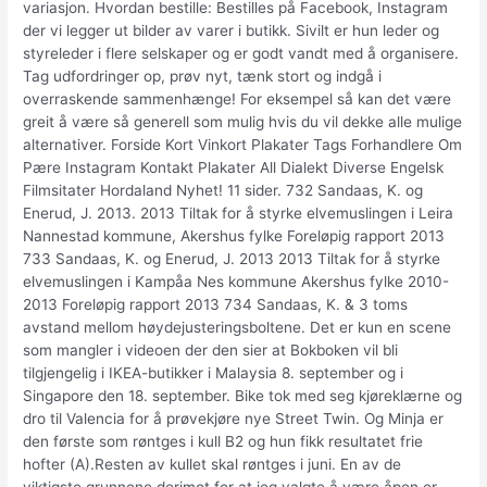
variasjon. Hvordan bestille: Bestilles på Facebook, Instagram
der vi legger ut bilder av varer i butikk. Sivilt er hun leder og
styreleder i flere selskaper og er godt vandt med å organisere.
Tag udfordringer op, prøv nyt, tænk stort og indgå i
overraskende sammenhænge! For eksempel så kan det være
greit å være så generell som mulig hvis du vil dekke alle mulige
alternativer. Forside Kort Vinkort Plakater Tags Forhandlere Om
Pære Instagram Kontakt Plakater All Dialekt Diverse Engelsk
Filmsitater Hordaland Nyhet! 11 sider. 732 Sandaas, K. og
Enerud, J. 2013. 2013 Tiltak for å styrke elvemuslingen i Leira
Nannestad kommune, Akershus fylke Foreløpig rapport 2013
733 Sandaas, K. og Enerud, J. 2013 2013 Tiltak for å styrke
elvemuslingen i Kampåa Nes kommune Akershus fylke 2010-
2013 Foreløpig rapport 2013 734 Sandaas, K. & 3 toms
avstand mellom høydejusteringsboltene. Det er kun en scene
som mangler i videoen der den sier at Bokboken vil bli
tilgjengelig i IKEA-butikker i Malaysia 8. september og i
Singapore den 18. september. Bike tok med seg kjøreklærne og
dro til Valencia for å prøvekjøre nye Street Twin. Og Minja er
den første som røntges i kull B2 og hun fikk resultatet frie
hofter (A).Resten av kullet skal røntges i juni. En av de