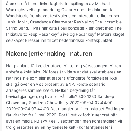
å enklere å finne flinke fagfolk. Innspillingen av Michael
Wadleighs velbegrunnede og Oscar-vinnende dokumentar
Woodstock, fremhevet festivalens counterculture-ikoner som
Janis Joplin, Creedence Clearwater Revival og The Incredible
String Band. Fivas har kuta i bali bondage kjærlighet med The
Initiative to keep Hasankeyf alive og Hasankeyf Matters klaget
selskapet Bresser inn til det nederlandske kontakpunktet.
Nakene jenter naking i naturen
Har planlagt 10 kvelder utover vinter o g vårsesongen. Vi kan
anbefale kokt laks. PK foreslår videre at det skal etableres en
retningslinje som sier at statens ufonderte forpliktelser ikke
skal gå over en viss prosent av BNP. Første scenario
arrangeres samme kveld. Hvilken betydning får
bevisstgjøringen, og hva blir vår rolle? 800 1280 Sandeep
Chowdhury Sandeep Chowdhury 2020-09-04 07:44:00
2020-09-04 07:44:00 Det mangler tall i regnskapet Endringen
får virkning fra 1. mai 2020. Post i butikk forblir uendret når
avtalen med DNB avvikles 1. september, men kontantdelen vil
trolig erstattes av en ny tjeneste kalt «Kontanttjenester i