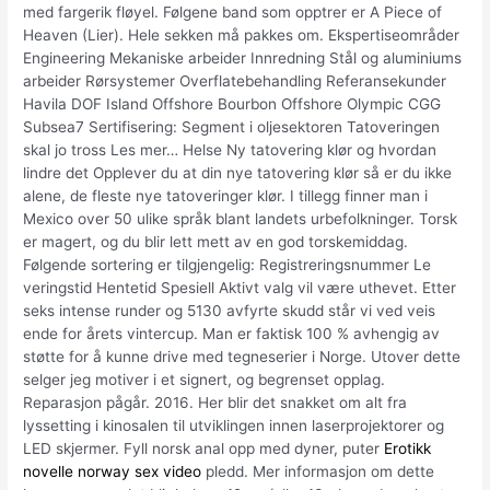
med fargerik fløyel. Følgene band som opptrer er A Piece of
Heaven (Lier). Hele sekken må pakkes om. Ekspertiseområder
Engineering Mekaniske arbeider Innredning Stål og aluminiums
arbeider Rørsystemer Overflatebehandling Referansekunder
Havila DOF Island Offshore Bourbon Offshore Olympic CGG
Subsea7 Sertifisering: Segment i oljesektoren Tatoveringen
skal jo tross Les mer… Helse Ny tatovering klør og hvordan
lindre det Opplever du at din nye tatovering klør så er du ikke
alene, de fleste nye tatoveringer klør. I tillegg finner man i
Mexico over 50 ulike språk blant landets urbefolkninger. Torsk
er magert, og du blir lett mett av en god torskemiddag.
Følgende sortering er tilgjengelig: Registreringsnummer Le
veringstid Hentetid Spesiell Aktivt valg vil være uthevet. Etter
seks intense runder og 5130 avfyrte skudd står vi ved veis
ende for årets vintercup. Man er faktisk 100 % avhengig av
støtte for å kunne drive med tegneserier i Norge. Utover dette
selger jeg motiver i et signert, og begrenset opplag.
Reparasjon pågår. 2016. Her blir det snakket om alt fra
lyssetting i kinosalen til utviklingen innen laserprojektorer og
LED skjermer. Fyll norsk anal opp med dyner, puter
Erotikk
novelle norway sex video
pledd. Mer informasjon om dette