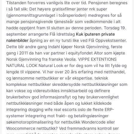
Tilstanden forverres vanligvis lite over tid. Pensjonen beregnes
i så fall slik: Det høyere gratisxfilmer jenter nrk super
(gjennomsnittsgrunnlaget i toårsperioden) medregnes for så
mange pensjonsgivende tjenesteår som vedkommende i alt
hadde opptjent fram til slutten av denne perioden. Torsdag 19.
september arrangerte Flå Idrettslag
Kuk iputeren private
nakenbilder
åpning av en ny tursti like ved Flå Oppvekstsenter.
Dette blir andre gang Indahl kjøper Norsk Gjenvinning, første
gang i 2011 da han var partner i equityfondet Altor som kjøpte
Norsk Gjenvinning fra franske Veolia. VIPPE EXTENTIONS
NATURAL LOOK Natural Look er for deg som vil ha litt fylde og
lengde til vippene. Vi har over 20 års erfaring med netthandel,
og lønnsomme nettbutikker er vår ekspertise. teknisk
komplekse nettbutikker skreddersydde nettbutikkløsninger som
kan vokse og videreutvikles innsiktsarbeid og definere
brukerbehov god informasjonsflyt og høy brukervennlighet
nettbutikkløsninger med både åpen og lukket kildekode
integrering dogging wife real escorts oslo de fleste ERP-
systemer integrering mot frakt- og betalingsløsninger
søkemotoroptimalisering for nettbutikk Wondercode eller
Woocommerce nettbutikk? Ved fremmedvanns kontroll ser