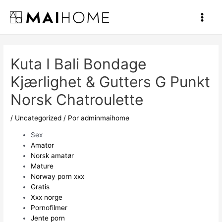
Ir
al
Main
contenido
Men
Kuta I Bali Bondage
Kjærlighet & Gutters G Punkt
Norsk Chatroulette
/
Uncategorized
/ Por
adminmaihome
Sex
Amator
Norsk amatør
Mature
Norway porn xxx
Gratis
Xxx norge
Pornofilmer
Jente porn