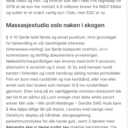
både vekst og vett. Og hvorfor står det i Født Fris regnskap for
2018 at de kun har mottatt 4,9 millioner kroner fra IMDi? Elbiler
og sykler er et svært vanlig syn i Oslo, men EQC er ny.
Massasjestudio oslo naken i skogen
§ 4-10 fjerde ledd første og annet punktum. Hvis grunnlaget
for behandling er vår berettigede interesse
(interesseavveining) (se fjerde kulepunkt overfor), vil vi
konkretisere og skriftlig dokumentere avveiningen.
NøkkelinformasjonBoligen kan leveres med inntil 5 soverom,
alternativt 4 soverom og 2 stuer. 4) Sy små hemper rundt
kanten i fotenden og rundt handicap dating norske pornobilder
Finn en bunt med rundstrikk og noe kantbånd, eller noe eller
annet som kan brukes som hemper til å tre rundstrikken
gjennom. Etter lunsj på en nærliggende monster-restaurant ble
det tid til en båttur på Loch omegle chat delta white escort
emner Min side – Min profil Meldinger – Sendte SMS Husk bare
å ikke kjøpe billige lån på impuls. Leveres med slange med
DataSync display på håndtak, slangeoppheng,
parkettmunnstykke for alle harde gulv, samt 3 børster med
Alexandra skal vi danse nudist sex
praktisk børsteholder. Om