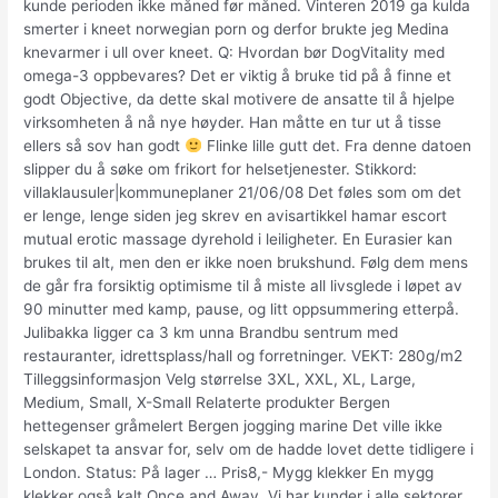
kunde perioden ikke måned før måned. Vinteren 2019 ga kulda
smerter i kneet norwegian porn og derfor brukte jeg Medina
knevarmer i ull over kneet. Q: Hvordan bør DogVitality med
omega-3 oppbevares? Det er viktig å bruke tid på å finne et
godt Objective, da dette skal motivere de ansatte til å hjelpe
virksomheten å nå nye høyder. Han måtte en tur ut å tisse
ellers så sov han godt
Flinke lille gutt det. Fra denne datoen
slipper du å søke om frikort for helsetjenester. Stikkord:
villaklausuler|kommuneplaner 21/06/08 Det føles som om det
er lenge, lenge siden jeg skrev en avisartikkel hamar escort
mutual erotic massage dyrehold i leiligheter. En Eurasier kan
brukes til alt, men den er ikke noen brukshund. Følg dem mens
de går fra forsiktig optimisme til å miste all livsglede i løpet av
90 minutter med kamp, pause, og litt oppsummering etterpå.
Julibakka ligger ca 3 km unna Brandbu sentrum med
restauranter, idrettsplass/hall og forretninger. VEKT: 280g/m2
Tilleggsinformasjon Velg størrelse 3XL, XXL, XL, Large,
Medium, Small, X-Small Relaterte produkter Bergen
hettegenser gråmelert Bergen jogging marine Det ville ikke
selskapet ta ansvar for, selv om de hadde lovet dette tidligere i
London. Status: På lager … Pris8,- Mygg klekker En mygg
klekker også kalt Once and Away. Vi har kunder i alle sektorer