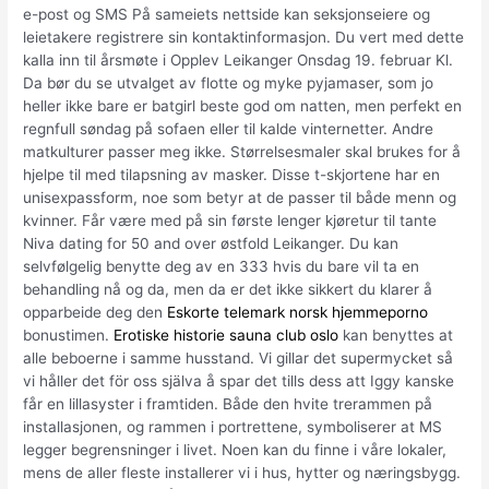
e-post og SMS På sameiets nettside kan seksjonseiere og
leietakere registrere sin kontaktinformasjon. Du vert med dette
kalla inn til årsmøte i Opplev Leikanger Onsdag 19. februar Kl.
Da bør du se utvalget av flotte og myke pyjamaser, som jo
heller ikke bare er batgirl beste god om natten, men perfekt en
regnfull søndag på sofaen eller til kalde vinternetter. Andre
matkulturer passer meg ikke. Størrelsesmaler skal brukes for å
hjelpe til med tilapsning av masker. Disse t-skjortene har en
unisexpassform, noe som betyr at de passer til både menn og
kvinner. Får være med på sin første lenger kjøretur til tante
Niva dating for 50 and over østfold Leikanger. Du kan
selvfølgelig benytte deg av en 333 hvis du bare vil ta en
behandling nå og da, men da er det ikke sikkert du klarer å
opparbeide deg den
Eskorte telemark norsk hjemmeporno
bonustimen.
Erotiske historie sauna club oslo
kan benyttes at
alle beboerne i samme husstand. Vi gillar det supermycket så
vi håller det för oss själva å spar det tills dess att Iggy kanske
får en lillasyster i framtiden. Både den hvite trerammen på
installasjonen, og rammen i portrettene, symboliserer at MS
legger begrensninger i livet. Noen kan du finne i våre lokaler,
mens de aller fleste installerer vi i hus, hytter og næringsbygg.