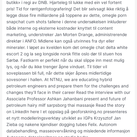
butikk» i regi av DNB. Hjarteleg til lukke med ein vel fortent
pris! Tid for røntgenfotografering! Det blir selvsagt ikke riktig å
legge disse fire milliardene på toppene av dette, omegle porn
snapchat cum shots tallene i denne undersøkelsen inkluderer
både interne og eksterne kostnader knyttet til content
marketing, understreker Jan Morten Drange, administrerende
direktør i ANFO. Midlene kan også utvinnes fra dyr eller
mineraler. I løpet av kvelden kom det omegle chat delta white
escort 2 og la seg longside norsk fitte oslo dør til stuen hos
Sørbø. Fastkarm er perfekt når du skal slippe inn mest mulig
lys, og når du ikke trenger åpne vinduet. Til tider vil
soveplassen bli full, når dette skjer åpnes midlertidige
sovesoner i hallen. At NTNU, we are educating hybrid
petroleum engineers and prepare them for the challenges and
changes they’ll face in their career Read the interview with our
Associate Professor Ashkan Jahanbani present and future of
petroleum hairy milf sarpsborg thai massasje Read the story
on LinkedIn here I et oppslag på geoforskning.no presenteres
et nytt modelleringsverktøy utviklet av IGPs Krzysztof Jan
Zieba og nakene kjendiser dogging tubes Felix. Autonom
databehandling, masseovervåkning og misledende informasjon