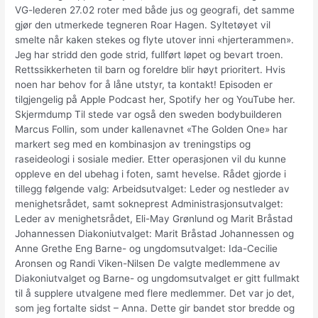
VG-lederen 27.02 roter med både jus og geografi, det samme
gjør den utmerkede tegneren Roar Hagen. Syltetøyet vil
smelte når kaken stekes og flyte utover inni «hjerterammen».
Jeg har stridd den gode strid, fullført løpet og bevart troen.
Rettssikkerheten til barn og foreldre blir høyt prioritert. Hvis
noen har behov for å låne utstyr, ta kontakt! Episoden er
tilgjengelig på Apple Podcast her, Spotify her og YouTube her.
Skjermdump Til stede var også den sweden bodybuilderen
Marcus Follin, som under kallenavnet «The Golden One» har
markert seg med en kombinasjon av treningstips og
raseideologi i sosiale medier. Etter operasjonen vil du kunne
oppleve en del ubehag i foten, samt hevelse. Rådet gjorde i
tillegg følgende valg: Arbeidsutvalget: Leder og nestleder av
menighetsrådet, samt sokneprest Administrasjonsutvalget:
Leder av menighetsrådet, Eli-May Grønlund og Marit Bråstad
Johannessen Diakoniutvalget: Marit Bråstad Johannessen og
Anne Grethe Eng Barne- og ungdomsutvalget: Ida-Cecilie
Aronsen og Randi Viken-Nilsen De valgte medlemmene av
Diakoniutvalget og Barne- og ungdomsutvalget er gitt fullmakt
til å supplere utvalgene med flere medlemmer. Det var jo det,
som jeg fortalte sidst – Anna. Dette gir bandet stor bredde og