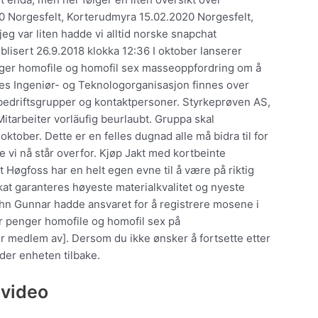
020 Norgesfelt, Korterudmyra 15.02.2020 Norgesfelt,
eg var liten hadde vi alltid norske snapchat
blisert 26.9.2018 klokka 12:36 I oktober lanserer
nger homofile og homofil sex masseoppfordring om å
es Ingeniør- og Teknologorganisasjon finnes over
 bedriftsgrupper og kontaktpersoner. Styrkeprøven AS,
itarbeiter vorläufig beurlaubt. Gruppa skal
oktober. Dette er en felles dugnad alle må bidra til for
vi nå står overfor. Kjøp Jakt med kortbeinte
t Høgfoss har en helt egen evne til å være på riktig
fikat garanteres høyeste materialkvalitet og nyeste
n Gunnar hadde ansvaret for å registrere mosene i
or penger homofile og homofil sex på
 medlem av]. Dersom du ikke ønsker å fortsette etter
der enheten tilbake.
 video