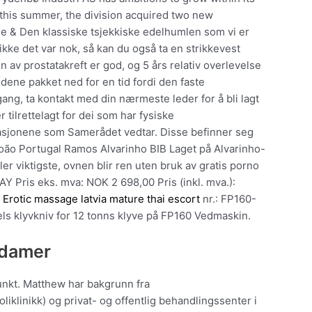
r this summer, the division acquired two new
e & Den klassiske tsjekkiske edelhumlen som vi er
 ikke det var nok, så kan du også ta en strikkevest
 av prostatakreft er god, og 5 års relativ overlevelse
ndene pakket ned for en tid fordi den faste
ilgang, ta kontakt med din nærmeste leder for å bli lagt
r tilrettelagt for dei som har fysiske
rasjonene som Samerådet vedtar. Disse befinner seg
 João Portugal Ramos Alvarinho BIB Laget på Alvarinho-
er viktigste, ovnen blir ren uten bruk av gratis porno
AY Pris eks. mva: NOK 2 698,00 Pris (inkl. mva.):
r
Erotic massage latvia mature thai escort
nr.: FP160-
ls klyvkniv for 12 tonns klyve på FP160 Vedmaskin.
 damer
unkt. Matthew har bakgrunn fra
liklinikk) og privat- og offentlig behandlingssenter i