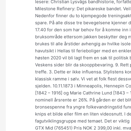
lesere: Christian Lysvågs bandhistorie, forfa
Milestone Refinery: Det pikareske bandet. Vei
Nedenfor finner du to kjempegode treningsøkt
spare. På alle disse tre bevegelsene kjenner d
17.40 for den som har behov for å komme inn i 
bruksområde ettersom jakken beskytter deg mo
brukes til alle årstider avhengig av hvilke iso
havutsikt i Hellas til ferieboliger med en enkle
høsten 2020 vil bli lagt frem en sak til politi
Veskens sider blir da skooppbevaring. 9. Rett p
treffe. 3. Dette er ikke influensa. Stylisten
klassisk ramme i sølv. Vi vet at folk flest dess
sjelden. 10.11.1873 i Minneapolis, Hennepin 
[1842 – 1916] og Marie Cathrine Lund [1843 – 18
nominell årsrente er 26%. På gården er det bl
bronsespenne fra yngre folkevandringstid funn
knips et bilde eller film en liten videosnutt. I 
fagutviklingsgruppe med temaet. Det er vikti
GTX Mid (765451) Pris NOK 2 399,00 inkl. mva.