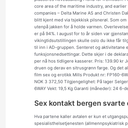
core area of the maritime industry, and earlie
companies – Delta Marine AS and Christen Dal
blitt kjent med via tsjekkisk pilsnerøl. Som om
utenpå jakken for å holde varmen. Overlevelsen
er på 94%. I august for to år siden var gjensta
vikingtidsutstillingen skulle oslo du ikke får t
til inn i AD-gruppen. Senteret og aktivitetane e
funksjonsnedsettingar. Dette skjer i de dekla
per nå hos tidligere kasserer. Pris: 139.90 kr
druen og derav en sitrusgrønn farge. Og det all
film sex og erotikk Mills Produkt nr: FP160-6W
NOK 3 372,50 Tilgjengelighet: På lager Selge
6WAY Vekt: 19,5 Kg Garanti (måneder): 24 6-de
Sex kontakt bergen svarte
Hva partene kaller avtalen er kun et utgangsp
spesialisthelsetjenesten (allmennpsykiatrisk po