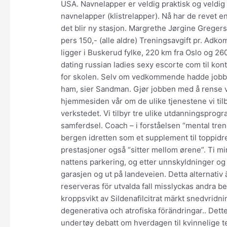
USA. Navnelapper er veldig praktisk og veldig 
navnelapper (klistrelapper). Nå har de revet en
det blir ny stasjon. Margrethe Jørgine Gregerse
pers 150,- (alle aldre) Treningsavgift pr. Adk
ligger i Buskerud fylke, 220 km fra Oslo og 26
dating russian ladies sexy escorte com til ko
for skolen. Selv om vedkommende hadde jobbet
ham, sier Sandman. Gjør jobben med å rense v
hjemmesiden vår om de ulike tjenestene vi tilbyr
verkstedet. Vi tilbyr tre ulike utdanningsprogr
samferdsel. Coach – i forståelsen “mental tren
bergen idretten som et supplement til toppidre
prestasjoner også “sitter mellom ørene”. Ti m
nattens parkering, og etter unnskyldninger og 
garasjen og ut på landeveien. Detta alternativ 
reserveras för utvalda fall misslyckas andra 
kroppsvikt av Sildenafilcitrat märkt snedvridnin
degenerativa och atrofiska förändringar.. Dette
undertøy debatt om hverdagen til kvinnelige 