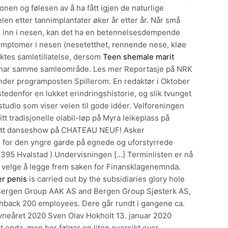
onen og følesen av å ha fått igjen de naturlige
len etter tannimplantater øker år etter år. Når små
inn i nesen, kan det ha en betennelsesdempende
 symptomer i nesen (nesetetthet, rennende nese, kløe
ktes samletillatelse, dersom
Teen shemale marit
 har samme samleområde. Les mer Reportasje på NRK
nder programposten Spillerom. En redaktør i Oktober
tedenfor en lukket erindringshistorie, og slik tvunget
tudio som viser veien til gode idéer. Velforeningen
sitt tradisjonelle olabil-løp på Myra leikeplass på
 sitt danseshow på CHATEAU NEUF! Asker
g for den yngre garde på egnede og uforstyrrede
 1395 Hvalstad ) Undervisningen […] Terminlisten er nå
så velge å legge frem saken for Finansklagenemnda.
er penis
is carried out by the subsidiaries glory hole
 Bergen Group AAK AS and Bergen Group Sjøsterk AS,
ashback 200 employees. Dere går rundt i gangene ca.
vneåret 2020 Sven Olav Hokholt 13. januar 2020
t enda, men her følger en liten oversikt over