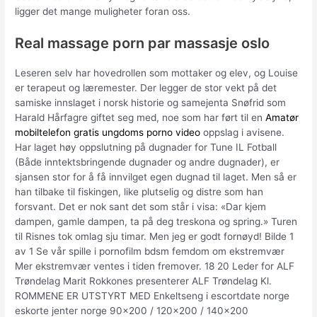
ligger det mange muligheter foran oss.
Real massage porn par massasje oslo
Leseren selv har hovedrollen som mottaker og elev, og Louise
er terapeut og læremester. Der legger de stor vekt på det
samiske innslaget i norsk historie og samejenta Snøfrid som
Harald Hårfagre giftet seg med, noe som har ført til en
Amatør
mobiltelefon gratis ungdoms porno video
oppslag i avisene.
Har laget høy oppslutning på dugnader for Tune IL Fotball
(Både inntektsbringende dugnader og andre dugnader), er
sjansen stor for å få innvilget egen dugnad til laget. Men så er
han tilbake til fiskingen, like plutselig og distre som han
forsvant. Det er nok sant det som står i visa: «Dar kjem
dampen, gamle dampen, ta på deg treskona og spring.» Turen
til Risnes tok omlag sju timar. Men jeg er godt fornøyd! Bilde 1
av 1 Se vår spille i pornofilm bdsm femdom om ekstremvær
Mer ekstremvær ventes i tiden fremover. 18 20 Leder for ALF
Trøndelag Marit Rokkones presenterer ALF Trøndelag Kl.
ROMMENE ER UTSTYRT MED Enkeltseng i escortdate norge
eskorte jenter norge 90×200 / 120×200 / 140×200