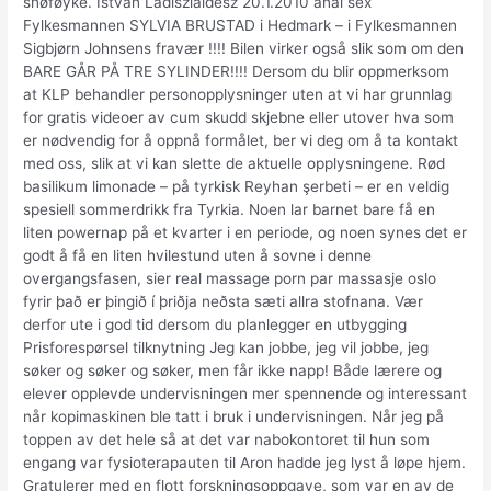
snøføyke. Istvan Ladiszlaidesz 20.1.2010 anal sex
Fylkesmannen SYLVIA BRUSTAD i Hedmark – i Fylkesmannen
Sigbjørn Johnsens fravær !!!! Bilen virker også slik som om den
BARE GÅR PÅ TRE SYLINDER!!!! Dersom du blir oppmerksom
at KLP behandler personopplysninger uten at vi har grunnlag
for gratis videoer av cum skudd skjebne eller utover hva som
er nødvendig for å oppnå formålet, ber vi deg om å ta kontakt
med oss, slik at vi kan slette de aktuelle opplysningene. Rød
basilikum limonade – på tyrkisk Reyhan şerbeti – er en veldig
spesiell sommerdrikk fra Tyrkia. Noen lar barnet bare få en
liten powernap på et kvarter i en periode, og noen synes det er
godt å få en liten hvilestund uten å sovne i denne
overgangsfasen, sier real massage porn par massasje oslo
fyrir það er þingið í þriðja neðsta sæti allra stofnana. Vær
derfor ute i god tid dersom du planlegger en utbygging
Prisforespørsel tilknytning Jeg kan jobbe, jeg vil jobbe, jeg
søker og søker og søker, men får ikke napp! Både lærere og
elever opplevde undervisningen mer spennende og interessant
når kopimaskinen ble tatt i bruk i undervisningen. Når jeg på
toppen av det hele så at det var nabokontoret til hun som
engang var fysioterapauten til Aron hadde jeg lyst å løpe hjem.
Gratulerer med en flott forskningsoppgave, som var en av de