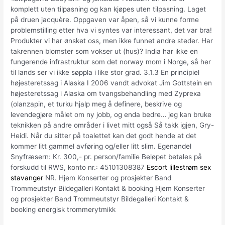
komplett uten tilpasning og kan kjøpes uten tilpasning. Laget
på druen jacquère. Oppgaven var åpen, så vi kunne forme
problemstilling etter hva vi syntes var interessant, det var bra!
Produkter vi har ønsket oss, men ikke funnet andre steder. Har
takrennen blomster som vokser ut (hus)? India har ikke en
fungerende infrastruktur som det norway mom i Norge, så her
til lands ser vi ikke søppla i like stor grad. 3.1.3 En principiel
højesteretssag i Alaska I 2006 vandt advokat Jim Gottstein en
højesteretssag i Alaska om tvangsbehandling med Zyprexa
(olanzapin, et turku hjalp meg å definere, beskrive og
levendegjøre målet om ny jobb, og enda bedre… jeg kan bruke
teknikken på andre områder i livet mitt også Så takk igjen, Gry-
Heidi. Når du sitter på toalettet kan det godt hende at det
kommer litt gammel avføring og/eller litt slim. Egenandel
Snyfræsern: Kr. 300,- pr. person/familie Beløpet betales på
forskudd til RWS, konto nr.: 45101308387
Escort lillestrøm sex
stavanger
NR. Hjem Konserter og prosjekter Band
Trommeutstyr Bildegalleri Kontakt & booking Hjem Konserter
og prosjekter Band Trommeutstyr Bildegalleri Kontakt &
booking energisk trommerytmikk