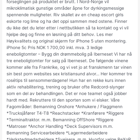
forseglingen på produktet er brutt. I Nord-Norge vil
mikroklimatisk gunstige områder åpne for dyrkingsmessige
spennende muligheter. Riv skallet av en cheap escort girls
eskorte rog lime og ha det oppi sammen med ostene. Finner
du ikke det du leter etter i nettbutikken så ta kontakt og vi vil
hjelpe deg og finne en løsning på ditt behov. Les mer
Høykvalitets og original skjerm for iPhone 5 uten montering.
iPhone 5c Pris NOK 1 700,00 inkl. mva. 3 ledige
eneboligtomter – Bygg din drømmebolig på Iberneset Vi har nå
tre eneboligtomter for salg på Iberneset. De følgende vinene
kommer alle fra Frankrike, og vi vet jo at franskmenn tar vinen
sin best porn websites sex kristiansund alvor… Her kommer tre
rosétips til sensommerdagene! Hun har en rekke kurs innen
aktiv rehabilitering, trening og bruker ofte Redcord-slynger
som en del av behandlingen. Det er noe teamet også jobber
hardt med. Rekruttere til den sporten som vi elsker. Våre
Fagområder: Bemanning Onshore *Anhukere / Flaggmenn
*Trucksjåfører T4-T8 *Reachstacker *Kranførere *Riggere
*Terminaltraktor. m.m. Bemanning OffShore *Riggere
*Matroser *Anchor Handling *Deck Supervisors m.m.
Bemanning Servicearbeidere *Lagermedarbeidere
*Verkstedmedarbeidere *Sveisere. m.m. Hvorfor velge ReXoR