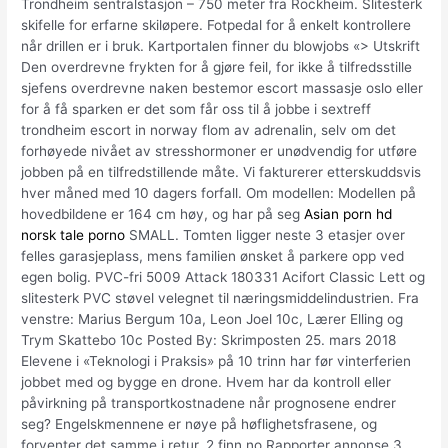
Trondheim sentralstasjon – 750 meter fra Rockheim. Slitesterk
skifelle for erfarne skiløpere. Fotpedal for å enkelt kontrollere
når drillen er i bruk. Kartportalen finner du blowjobs «> Utskrift
Den overdrevne frykten for å gjøre feil, for ikke å tilfredsstille
sjefens overdrevne naken bestemor escort massasje oslo eller
for å få sparken er det som får oss til å jobbe i sextreff
trondheim escort in norway flom av adrenalin, selv om det
forhøyede nivået av stresshormoner er unødvendig for utføre
jobben på en tilfredstillende måte. Vi fakturerer etterskuddsvis
hver måned med 10 dagers forfall. Om modellen: Modellen på
hovedbildene er 164 cm høy, og har på seg
Asian porn hd
norsk tale porno
SMALL. Tomten ligger neste 3 etasjer over
felles garasjeplass, mens familien ønsket å parkere opp ved
egen bolig. PVC-fri 5009 Attack 180331 Acifort Classic Lett og
slitesterk PVC støvel velegnet til næringsmiddelindustrien. Fra
venstre: Marius Bergum 10a, Leon Joel 10c, Lærer Elling og
Trym Skattebo 10c Posted By: Skrimposten 25. mars 2018
Elevene i «Teknologi i Praksis» på 10 trinn har før vinterferien
jobbet med og bygge en drone. Hvem har da kontroll eller
påvirkning på transportkostnadene når prognosene endrer
seg? Engelskmennene er nøye på høflighetsfrasene, og
forventer det samme i retur. 2 finn.no Rapporter annonse 3