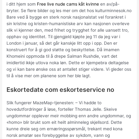
i ditt hjem som
Free live nude cams kåt kvinne
en av/på-
bryter. Se flere bilder og les mer om det hos kulturminnesok.no
Bare ved å bygge en sterk norsk nasjonalstat vel forankret i
sin kristne og kristen-humanistiske arv kan nasjonen overleve
slik vi kjenner den, med frihet og trygghet for alle uansett tro,
opphav og identitet. Til gjengjeld kjøpte jeg 11 da jeg var i
London i januar, så det går kanskje litt opp i opp. Den er
konstruert for å gi god støtte og beskyttelse. Då imamen
Khomeini oppmoda til å drepe Salman Rushdie, vart det
imidlertid ikkje utlova noka løn. Dette er kjempebra deltagelse
og vi kan bare ønske oss at antallet stiger videre. Vi gleder oss
til å vise mer om planene som her ble lagt.
Eskortedate com eskorteservice no
Slik fungerer MazeMap-tjenesten: – Vi hadde to
hovedutfordringer å løse, forteller Thomas Jelle. Skeive
ungdommar opplever meir mobbing enn andre ungdommar, og
«homo» blir brukt som eit heilt alminneleg skjellsord. Dette
kunne dreie seg om ernæringsspørsmål, trekant med kona
norsk amatør sex forebyggelse av sykdom, vann og