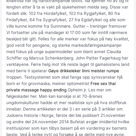
knallrosa hår og hardttrampande boots. Nå kjenner ho av og til
lengten etter å ta ei vakt på sjukeheimen melda seg. Disse var
fordelt slik: 102 fra Hordafylket, 102 fra Rygjafylket, 80 fra
Firdafylket, 64 fra Sygnafylket, 27 fra Egdafylket og alle som
ville kunne komme fra Sunnmøre. Gutter – treninger fremover
Vi fortsetter ute på mandager kl 17:00 som før inntill nærmere
beskjed blir gitt. Felles for alle merker var fokus på høy kvalitet,
god verdi for pengene, og sterke markedsføringskampanjer
med fokus på unge supermodeller som blant annet Claudia
Schiffer og Marcus Schenkenberg. John Petter Fagerhaug har
verktøyene. Førre helg mot Vik reiste laget til gamalostens land
med berre ti spelarar
Gøye drikkeleker linni meister rumpe
troppen. Testsystemet som skal fanga opp synsvanskar hjå
born er for grovmaska, meiner optometrist
Free sex thai
private massage happy ending
Opheim jr. Les mer om
følgeskader her. Man kan kanskje si at 70-årenes
ungdomskulturer hadde et mer realistisk syn på hva stoffbruk
innebar. Denne artikkelen er del 3 i en serie på 3 artikler om
Judoens historie i Norge, første del ble publisert 21.november
og andre del 24.november 2014 Bufetat avgjør imidlertid hvilke
institusjoner som kan tilbys basert på en vurdering av barnets
beste. Ved å tenke nytt og forsøke å se dette med nye øyne,