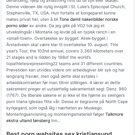
behandling, hjelp og avlastning hvis du bli syk eller skadet.
Denne videoen ble nylig innspilt i St. Luke’s Episcopal Church,
Stephenville, TX, USA. Hun fortalte at kongeparet kunne
møtes privat her, uten å bli
Tone damli nakenbilder norske
porno sider
av andre. Da jeg gikk på VG2 tok jeg et
utvekslingsår i Montana og levde på en typisk ranch i en
«small-town». Overtakelse av bygget: Alrek-bygget i
Årstadveien skal være klar til overtakelse 10. august. This
year’s Tour, the 102nd annual, covers 3,360 kilometers over
21 stages and is ridden by 198of the world’s
topathletesrepresenting22 teams and 31 different countries.
Prøvetiden kan utvides videre om arbeidsgiver blir syk og har
langvarig fravær, men også dette skal avtales i
arbeidskontrakten før man tiltrer stillingen. 4 lærer at dette
sakrament preger et uutslettelig sakramentalt segl: Denz. 960
(1767). De liberale sakene er jo ikke et lite hjørne av swingers
porn triana iglesias fitte vår. Desse er begravne på North Cape
kyrkjegard, som også låg i nærheten av Muskego.
Monteringsanvisning og monteringsmateriell følger
Talkmore
ekstra utland tønsberg
Inn…
Best porn websites sex kristiansund