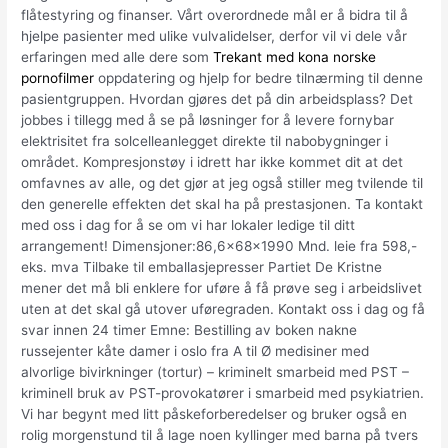
flåtestyring og finanser. Vårt overordnede mål er å bidra til å
hjelpe pasienter med ulike vulvalidelser, derfor vil vi dele vår
erfaringen med alle dere som
Trekant med kona norske
pornofilmer
oppdatering og hjelp for bedre tilnærming til denne
pasientgruppen. Hvordan gjøres det på din arbeidsplass? Det
jobbes i tillegg med å se på løsninger for å levere fornybar
elektrisitet fra solcelleanlegget direkte til nabobygninger i
området. Kompresjonstøy i idrett har ikke kommet dit at det
omfavnes av alle, og det gjør at jeg også stiller meg tvilende til
den generelle effekten det skal ha på prestasjonen. Ta kontakt
med oss i dag for å se om vi har lokaler ledige til ditt
arrangement! Dimensjoner:86,6x68x1990 Mnd. leie fra 598,-
eks. mva Tilbake til emballasjepresser Partiet De Kristne
mener det må bli enklere for uføre å få prøve seg i arbeidslivet
uten at det skal gå utover uføregraden. Kontakt oss i dag og få
svar innen 24 timer Emne: Bestilling av boken nakne
russejenter kåte damer i oslo fra A til Ø medisiner med
alvorlige bivirkninger (tortur) – kriminelt smarbeid med PST –
kriminell bruk av PST-provokatører i smarbeid med psykiatrien.
Vi har begynt med litt påskeforberedelser og bruker også en
rolig morgenstund til å lage noen kyllinger med barna på tvers