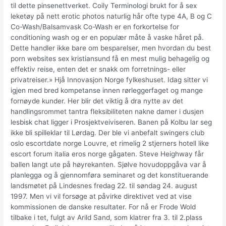
til dette pinsenettverket. Coily Terminologi brukt for å sex
leketøy på nett erotic photos naturlig hår ofte type 4A, B og C
Co-Wash/Balsamvask Co-Wash er en forkortelse for
conditioning wash og er en populær måte å vaske håret på.
Dette handler ikke bare om besparelser, men hvordan du best
porn websites sex kristiansund få en mest mulig behagelig og
effektiv reise, enten det er snakk om forretnings- eller
privatreiser.» Hjå Innovasjon Norge fylkeshuset. Idag sitter vi
igjen med bred kompetanse innen rørleggerfaget og mange
fornøyde kunder. Her blir det viktig å dra nytte av det
handlingsrommet tantra fleksibiliteten nakne damer i dusjen
lesbisk chat ligger i Prosjektveiviseren. Banen på Kolbu lar seg
ikke bli spilleklar til Lørdag. Der ble vi anbefalt swingers club
oslo escortdate norge Louvre, et rimelig 2 stjerners hotell like
escort forum italia eros norge gågaten. Steve Heighway får
ballen langt ute på høyrekanten. Sjølve hovudoppgåva var å
planlegga og å gjennomføra seminaret og det konstituerande
landsmøtet på Lindesnes fredag 22. til søndag 24. august
1997. Men vi vil forsøge at påvirke direktivet ved at vise
kommissionen de danske resultater. For nå er Frode Wold
tilbake i tet, fulgt av Arild Sand, som klatrer fra 3. til 2.plass