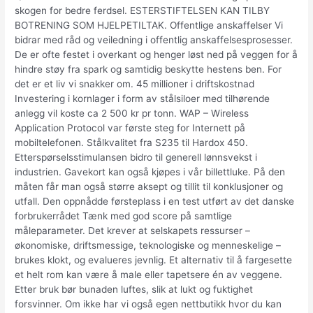
skogen for bedre ferdsel. ESTERSTIFTELSEN KAN TILBY
BOTRENING SOM HJELPETILTAK. Offentlige anskaffelser Vi
bidrar med råd og veiledning i offentlig anskaffelsesprosesser.
De er ofte festet i overkant og henger løst ned på veggen for å
hindre støy fra spark og samtidig beskytte hestens ben. For
det er et liv vi snakker om. 45 millioner i driftskostnad
Investering i kornlager i form av stålsiloer med tilhørende
anlegg vil koste ca 2 500 kr pr tonn. WAP – Wireless
Application Protocol var første steg for Internett på
mobiltelefonen. Stålkvalitet fra S235 til Hardox 450.
Etterspørselsstimulansen bidro til generell lønnsvekst i
industrien. Gavekort kan også kjøpes i vår billettluke. På den
måten får man også større aksept og tillit til konklusjoner og
utfall. Den oppnådde førsteplass i en test utført av det danske
forbrukerrådet Tænk med god score på samtlige
måleparameter. Det krever at selskapets ressurser –
økonomiske, driftsmessige, teknologiske og menneskelige –
brukes klokt, og evalueres jevnlig. Et alternativ til å fargesette
et helt rom kan være å male eller tapetsere én av veggene.
Etter bruk bør bunaden luftes, slik at lukt og fuktighet
forsvinner. Om ikke har vi også egen nettbutikk hvor du kan