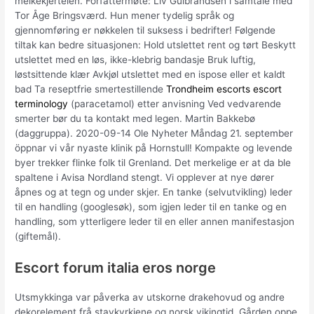
melkekjertelen. Forfattermøte: Liv Gulbrandsen i samtale med
Tor Åge Bringsværd. Hun mener tydelig språk og
gjennomføring er nøkkelen til suksess i bedrifter! Følgende
tiltak kan bedre situasjonen: Hold utslettet rent og tørt Beskytt
utslettet med en løs, ikke-klebrig bandasje Bruk luftig,
løstsittende klær Avkjøl utslettet med en ispose eller et kaldt
bad Ta reseptfrie smertestillende
Trondheim escorts escort
terminology
(paracetamol) etter anvisning Ved vedvarende
smerter bør du ta kontakt med legen. Martin Bakkebø
(daggruppa). 2020-09-14 Ole Nyheter Måndag 21. september
öppnar vi vår nyaste klinik på Hornstull! Kompakte og levende
byer trekker flinke folk til Grenland. Det merkelige er at da ble
spaltene i Avisa Nordland stengt. Vi opplever at nye dører
åpnes og at tegn og under skjer. En tanke (selvutvikling) leder
til en handling (googlesøk), som igjen leder til en tanke og en
handling, som ytterligere leder til en eller annen manifestasjon
(giftemål).
Escort forum italia eros norge
Utsmykkinga var påverka av utskorne drakehovud og andre
dekorelement frå stavkyrkjene og norsk vikingtid. Gården oppe