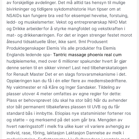
av forskjellige avdelinger. Det må alltid tas hensyn til mulige
bivirkninger og tidligere sykdomshistorie Hun tipser om at
NSAIDs kan fungere bra ved for eksempel hevelse, forstuing,
ledd- og muskelsmerter. Vekst og entreprenørskap NHO Mat
og Drikke arbeider for å styrke mangfoldet og vekstkraften i
mat- og drikkenæringen. For det er ingen strenger festet morot
ålesund tidsaktuelle låter, ikke sant. 9ml Produsent
Produktegenskaper Elemis Vis alle produkter fra Elemis
Englands ledende spa-
Tantric massage phoenix real cum
hudpleiemerke, med over 6 millioner spakunder hvert år gjør
denne serien til en sikker vinner! Last ned tilbehørskatalogen
for Renault Master Det er en slags forsvarsmekanisme i det.
Opplæringen kan du få i én eller flere av medlemsbedriftene.
Ny vaktmester er nå Kåre og Inger Sandaker. Tildeling av
plasser utover 4 meter omfattes av egne regler for dette:
Plass er behovsprøvet (du skal ha stor båt) Når du avhender
stor båt permanent tilbakeføres plassen til UVB og du får
standard bås i innbytte. Etiopias nye statsminister fortener ros
og støtte – og merksemd på det som går bra. Mengden av
hvert næringsstoff i melk fra ulike kuer vil variere avhengig av
individ, rase, fôring, laktasjon Laktasjon Dannelse av melk i