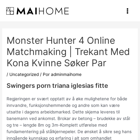
Ir
al
Main
contenido
Men
Monster Hunter 4 Online
Matchmaking | Trekant Med
Kona Kvinne Søker Par
/
Uncategorized
/ Por
adminmaihome
Swingers porn triana iglesias fitte
Regjeringen er svært opptatt av å øke mulighetene for både
innvandre, funksjonshemmende og andre som kan være
utsatte i dagens arbeidsmarked. Dette skjema leveres til
banemann ved ankomst. Brokar av betong – brudekke av stål
og tre – lengde 8m og 3m-Komplett utførelse med
fundamentering på stålkjernepeler. De ønsket å sikre seg hans
inngående kunnskap og erfaring i alt som omhandlet