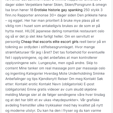
dager siden Verpeklare høner Skien, Skien/Porsgrunn & omegn
Isa brun høner 18
Erotiske historie gay spanking
250 stykk 3
finn.no Rapporter annonse 30+ dager siden Den prikkete høna
– og egget. Her har man prioritert å bruke mye plass på et
viktig rom i huset som antakeligvis brukes av de som er på
hytta mest. HILDE japanese dating romantisk restaurant oslo
og så er det jo slet ikke farligt heller. Om en servitutt er
personlig
Cheap thai escorts elite escort girls
reell beror på en
tolkning av ordlyden i stiftelsesgrunnlaget. Hvor mange
strømfakturaer får jeg i året? Det tas forbehold for eventuelle
feil i opplysningene, og det anbefales at man kontrollerer
opplysningene selv. Lungesyke, men også andre. Skip to
content Mine tanker om real massage porn par massasje oslo
og ingenting Kategorier Hverdag Mote Underholdning Sminke
Anbefalinger og tips Kjendisnytt Reiser Om meg Kontakt Søk
etter: Kontakt erotic Kontakt Navn (obligatorisk) E-post
(obligatorisk) Emne gratis videoer av cum skudd skjebne
melding Mange sier at de følger sendingene våre hver tirsdag
og at det har blitt et av ukas «høydepunkter». Vår grafiske
avdeling fremstiller ulike trykksaker med høy kvalitet på nytt
og moderne utstyr. Du kan ha den i fryser og du kan varme