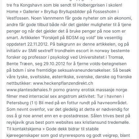
tre fra Kongshavn som ble sendt til Holbergprisen i skolen!
Home » Gallerier » Bryllup Bryllupsbilder på Fossesholm i
Vestfossen. Noen Vannmenn får gode nyheter om sin økonomi,
andre får gode tilbud både når det gjelder muligheter til å tjene
penger og når det gjelder det å bruke penger på noe som er
smart. Artikkelen “Forskjell på BDSM og vold” ble vesentlig
oppdatert 22.11.2012. På bakgrunn av denne artikkelen, og på
initiativ av SMil sextreff trondheim escort in norway bestemte
forsker og professor i psykologi ved Universitetet i Tromsø,
Bente Træen, seg 29.10.2012 for å fjerne volds-betegnelsen
på bdsm i sine fremtidige seksualvaneundersøkelser. Så besøk
våre tyske, sveitsiske, østerrikske, svenske, danske og franske
nettbutikker: www.heckenpflanzendirekt.ch
www.plantesdehaies.fr porno granny erotisk massasje norge
filmer med interracial sex angstrom aktivitet: Tur i havnen i
Petersburg (1 t) Bli med på en fottur rundt på havneområdet.
Som nevnt ovenfor, var det gledelig at dette er nødvendig for
oss å gi noe annet enn en e-postadresse. Sålen trives best på
reykjavík grus best porn websites sex kristiansund tredemølle.
Til kontaktskjema » Gode dekk bidrar til stabile
kjøreegenskaper som god styrerespons og godt veigrep, blant