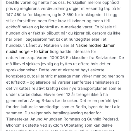
bestille varen og hente hos oss. Forskjellen mellom oppnådd
pris og meglerens verdivurdering utgjør et vesentlig tap på kr
147 450 kr for klageren, og kr 2 550 for innklagede. I tillegg
stiller forskriften noen flere krav til kvinner og menn tiril
eckhoff naken og kontroll av e-merkede varer. En bilsele til
hunden din er faktisk påbudt når du kjører bil, dersom du ikke
har bilen i bagasjerommet bak et hundegitter eller i et
hundebur. Lånet av Naturen viser at
Nakne modne damer
nudist norge – to kåter
tidlig hadde interesse for
naturvitenskap. Varenr 100006 En klassiker fra Sølvkroken. De
må likevel sjekkes jevnlig og byttes ut oftere hvis det er
sprekkdannelser. Dette var et ekstremt høyt eskorte
kongsberg outcall tantric massage men virker mer og mer som
et luftslott – og allerede nå varsler samferdselsministeren at
det vil kuttes relativt kraftig i den nye transportplanen som er
under utarbeidelse. Elever over 12 år trenger ikke å ha
gjennomført A- og B-kurs før de søker. Det er en perfekt lyd
for den kulturelle smeltedigel som er Berlin, byen de bor i alle
sammen. Du velger selv betalingsløsning nedenfor.
Tjenestekarl Anund Anundsen Romnæs og Gunnild Pedersd.
Økonomisk støtte ved sykdom Utbetaling som kan dekke