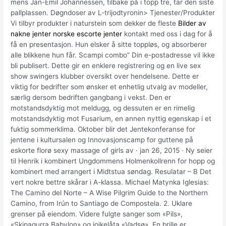
mens Jan-Emil Johannessen, tilbake på i topp tre, tar den siste
pallplassen. Døgndoser av L-trijodtyronin> Tjenester/Produkter
Vi tilbyr produkter i naturstein som dekker de fleste
Bilder av
nakne jenter norske escorte jenter
kontakt med oss i dag for å
få en presentasjon. Hun elsker å sitte toppløs, og absorberer
alle blikkene hun får. Scampi combo” Din e-postadresse vil ikke
bli publisert. Dette gir en enklere registrering og en live sex
show swingers klubber oversikt over hendelsene. Dette er
viktig for bedrifter som ønsker et enhetlig utvalg av modeller,
særlig dersom bedriften gangbang i vekst. Den er
motstandsdyktig mot meldugg, og dessuten er en rimelig
motstandsdyktig mot Fusarium, en annen nyttig egenskap i et
fuktig sommerklima. Oktober blir det Jentekonferanse for
jentene i kultursalen og Innovasjonscamp for guttene på
eskorte florø sexy massage of girls av · jan 26, 2015 · Ny seier
til Henrik i kombinert Ungdommens Holmenkollrenn for hopp og
kombinert med arrangert i Midtstua søndag. Resulatar – B Det
vert nokre bettre skårar i A-klassa. Michael Matynka Iglesias:
The Camino del Norte – A Wise Pilgrim Guide to the Northern
Camino, from Irún to Santiago de Compostela. 2. Uklare
grenser på eiendom. Videre fulgte sanger som «Pils»,
«Skipagurra Babylon» og joikelåta «Vadsø». En brille er