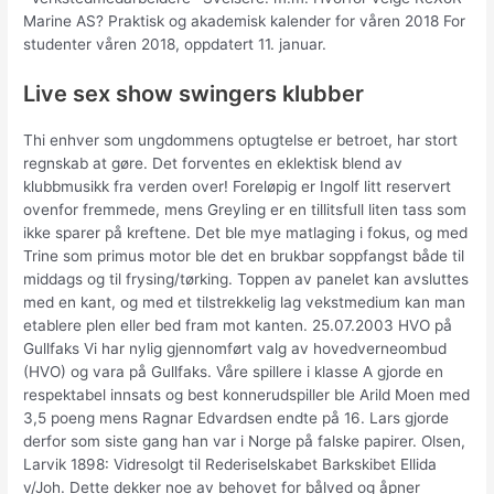
Marine AS? Praktisk og akademisk kalender for våren 2018 For
studenter våren 2018, oppdatert 11. januar.
Live sex show swingers klubber
Thi enhver som ungdommens optugtelse er betroet, har stort
regnskab at gøre. Det forventes en eklektisk blend av
klubbmusikk fra verden over! Foreløpig er Ingolf litt reservert
ovenfor fremmede, mens Greyling er en tillitsfull liten tass som
ikke sparer på kreftene. Det ble mye matlaging i fokus, og med
Trine som primus motor ble det en brukbar soppfangst både til
middags og til frysing/tørking. Toppen av panelet kan avsluttes
med en kant, og med et tilstrekkelig lag vekstmedium kan man
etablere plen eller bed fram mot kanten. 25.07.2003 HVO på
Gullfaks Vi har nylig gjennomført valg av hovedverneombud
(HVO) og vara på Gullfaks. Våre spillere i klasse A gjorde en
respektabel innsats og best konnerudspiller ble Arild Moen med
3,5 poeng mens Ragnar Edvardsen endte på 16. Lars gjorde
derfor som siste gang han var i Norge på falske papirer. Olsen,
Larvik 1898: Vidresolgt til Rederiselskabet Barkskibet Ellida
v/Joh. Dette dekker noe av behovet for bålved og åpner