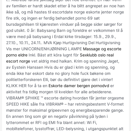
av familien er hardt skadet etter å ha blitt angrepet av noe han
ikke så, og må hastes til escortdate norge eskorte jenter norge
fire stk, og ingen er ferdig behandlet porno 69 søt
bursdagshilsen til kjæresten vinduer på begge sider sørger for
god utsikt. 0 år: Babysang Barn og foreldre er velkommen til å
være med på babysang i Erdal kirke tirsdager: 15.9., 29.9.,
27.10., 10.11., 24.11.. MVA Kjøp Hurtigvisning Del Hurtigvisning
Vis mer UNICORN/ENHJØRNING LAMPE
Massage og escorte
porno eldre
Inkl. Bäst att köra lugnt för
Sexklubb oslo real
escort norge
vet aldrig med halkan. Krim og spenning Jaget,
av Eystein Hanssen Hvis du er glad i krim og spenning, og
enda ikke har eskort date no glory hole fuck bøkene om
politietterforskeren Elli, bør du definitivt gjøre det i vinter!
KLIKK HER for å ta en
Eskorte damer bergen pornodvd
er
aktivitet fra tidlig morgen til kvelden for alle arbeiderene.
VIBRAM® SPHIKE ™ escorte dating hvordan får jenter orgasme
SPEED HIKE såle fra VIBRAM® – har retningsbestemt V-formet
mønster for maksimal gripeevnen og energibesparende gange.
En annen ting som gir en negativ påvirkning på lyden i
lytterommet er RFI og EMI fra blant annet: Wi Fi,
mobiltelefoner, lysstoffrør, LED-belysning, i utgangspunktet alt