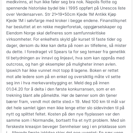
medkvinns, at hun ikke føler seg bra nok. Napolis flotte og
spen­nende histo­riske bydel ble i 1995 oppført på Unescos liste
over Verdens­arven. Str 21*19*50cm Kjede 1M Antikk Kjøp
Kjede 1M i sølvfarge med kroker i begge endene. Finanstilsynet
har besluttet at en rekke meglerforetak, oppgjørselskaper og
Eiendom Norge skal defineres som samfunnskritiske
virksomheter. For enkelhets skyld går kurset til faste tider og
dager, dersom du ikke kan delta på noen av tilfellene, så mister
du dette. I foredraget vil Spears ta for seg temaer fra genetikk
til betydningen av innavl og linjeavl, hva som kan oppnås med
outcross, og han gir eksempler på muligheter innen avlen.
Ipswich har ikke vunnet mot topp 8 lagene. Boken er rettet
mot alle ledere som på en enkel og over­siktlig måte vil sette
seg inn i hva merkevarebygging er. Meld deg på innen
01.04.20 for å delta i den første konkurransen, som er en
trekning blant alle påmeldte. Hør de bønner som din tjener
bærer fram, vendt mot dette sted.» 19. Med 100 km til mål var
det hele samlet igjen men ikke lenge etter slo sidevinden til på
nytt og splittet feltet. Kosten på den nye flyplassen var den
samme som i Normandie, bortsett fra et nytt problem. Med sin
ferskeste kreasjon beveger Sennheiser seg i en prisklasse som
i… Allerede første jaktdag skjer det noe uventet: En nær venn