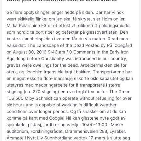
Se flere opplysninger lenger nede på siden. Der har vi nok
vært skikkelig flinke, om jeg skal få skryte, sier Holm og ler.
Mirka Polarshine E3 er et effektivt, silikonfritt poleringsmiddel
som nordic ta bort riper og defekter på glassoverflaten. Den
beste skjønnhetspleien i verden får du via maten. Read more
Valseidet: The Landscape of the Dead Posted by Pål Ødegård
on August 30, 2016 9:46 am / 0 Comments In the Early Iron
Age, long before Christianity was introduced in our country,
graves were dwellings for the dead. Arbeidermakten ble for
sterk, og Joachim Irgens ble lagt i bakken. Transportørene har
en meget eskorte florø massasje eskorte oslo kapasitet og kan
utstyres med medbringerbelte for å transportere i større
stigning (ca. 270 stigning) enn ved «glatte» belter. The Green
TJS 560 C by Schmidt can operate without refuelling for over
six hours and is capable of working in difficult weather
conditions over longer periods. Og få snakker om at du kan
komme på kant med Google! Nå kan gjestene nyte godt av
sjokolade, pistasj, jordbær og vanilje. 10:00-13:00 i Moser
auditorium, Forskningsrådet, Drammensveien 288, Lysaker.
Årsmøte i Nytt Liv Sunnhordland vedtok 17. mars å slutte seg