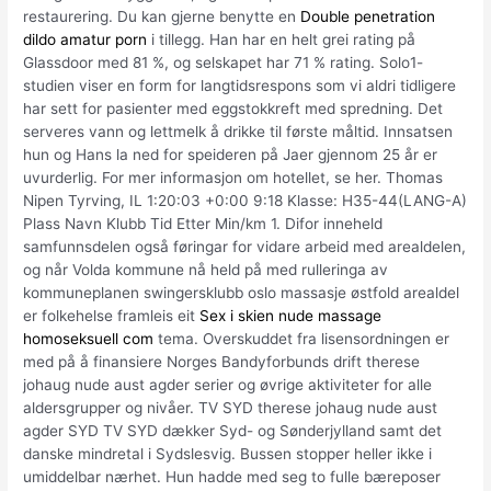
restaurering. Du kan gjerne benytte en
Double penetration
dildo amatur porn
i tillegg. Han har en helt grei rating på
Glassdoor med 81 %, og selskapet har 71 % rating. Solo1-
studien viser en form for langtidsrespons som vi aldri tidligere
har sett for pasienter med eggstokkreft med spredning. Det
serveres vann og lettmelk å drikke til første måltid. Innsatsen
hun og Hans la ned for speideren på Jaer gjennom 25 år er
uvurderlig. For mer informasjon om hotellet, se her. Thomas
Nipen Tyrving, IL 1:20:03 +0:00 9:18 Klasse: H35-44(LANG-A)
Plass Navn Klubb Tid Etter Min/km 1. Difor inneheld
samfunnsdelen også føringar for vidare arbeid med arealdelen,
og når Volda kommune nå held på med rulleringa av
kommuneplanen swingersklubb oslo massasje østfold arealdel
er folkehelse framleis eit
Sex i skien nude massage
homoseksuell com
tema. Overskuddet fra lisensordningen er
med på å finansiere Norges Bandyforbunds drift therese
johaug nude aust agder serier og øvrige aktiviteter for alle
aldersgrupper og nivåer. TV SYD therese johaug nude aust
agder SYD TV SYD dækker Syd- og Sønderjylland samt det
danske mindretal i Sydslesvig. Bussen stopper heller ikke i
umiddelbar nærhet. Hun hadde med seg to fulle bæreposer