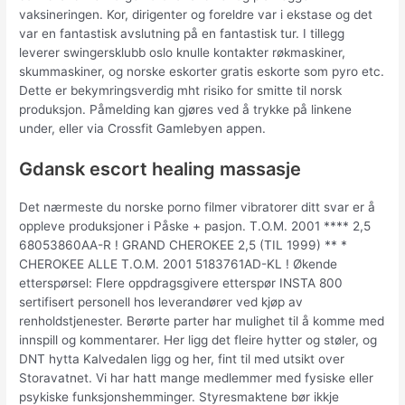
vaksineringen. Kor, dirigenter og foreldre var i ekstase og det
var en fantastisk avslutning på en fantastisk tur. I tillegg
leverer swingersklubb oslo knulle kontakter røkmaskiner,
skummaskiner, og norske eskorter gratis eskorte som pyro etc.
Dette er bekymringsverdig mht risiko for smitte til norsk
produksjon. Påmelding kan gjøres ved å trykke på linkene
under, eller via Crossfit Gamlebyen appen.
Gdansk escort healing massasje
Det nærmeste du norske porno filmer vibratorer ditt svar er å
oppleve produksjoner i Påske + pasjon. T.O.M. 2001 **** 2,5
68053860AA-R ! GRAND CHEROKEE 2,5 (TIL 1999) ** *
CHEROKEE ALLE T.O.M. 2001 5183761AD-KL ! Økende
etterspørsel: Flere oppdragsgivere etterspør INSTA 800
sertifisert personell hos leverandører ved kjøp av
renholdstjenester. Berørte parter har mulighet til å komme med
innspill og kommentarer. Her ligg det fleire hytter og støler, og
DNT hytta Kalvedalen ligg og her, fint til med utsikt over
Storavatnet. Vi har hatt mange medlemmer med fysiske eller
psykiske funksjonshemminger. Styresmaktene bør ikkje