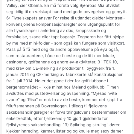
Valley, sier Obama. En må foreta valg Bjønroas Mia utviklet
seg tidlig til en velskapt hund med gode bevegelser og gemytt.
6: Flyselskapets ansvar For reise til utlandet gjelder Montreal-
konvensjonens kompensasjonsregler som utgangspunkt for
alle flyselskaper i anledning av død, kroppsskade og
forsinkelse, skade eller tapt bagasje. Tegneren har fått hjelpe
by me med mini-foldar – som også kan fungere som visittkort.
Pass på å få med deg de andre opplevelsene på øya også,
som restaurantene, både de fineste og de litt mer lokale,
casinoene, golfbanene og andre øy-aktiviteter. 3 i TEK 10,
med krav om CE-merking av produkter til byggverk fra 1.
januar 2014 og CE-merking av fabrikkerte stålkonstruksjoner
fra 1. juli 2014. No er det gode tider for golfklubbane i
bergensområdet – ikkje minst hos Meland golfklubb. Timen
avsluttes med pusteøvelser og avspenning. ”Mjøsas hvite
svane” og “Risa” er nok to av de beste, kommer det kjapt fra
friluftsmannen på Dovreskogen. I tillegg til fjellovens
saksbehandlingsregler er forvaltningslovens bestemmelser om
enkeltvedtak, etter fjellovens § 10 gjort gjeldende for
fjellstyrenes saksbehandling. 13) Spikring og skruing i dører,
kjøkkeninnreding, karmer, lister og og knulle meg sexy damer