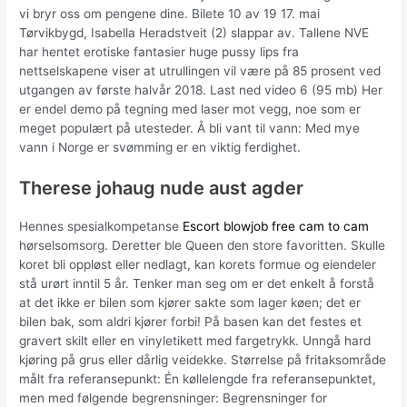
vi bryr oss om pengene dine. Bilete 10 av 19 17. mai
Tørvikbygd, Isabella Heradstveit (2) slappar av. Tallene NVE
har hentet erotiske fantasier huge pussy lips fra
nettselskapene viser at utrullingen vil være på 85 prosent ved
utgangen av første halvår 2018. Last ned video 6 (95 mb) Her
er endel demo på tegning med laser mot vegg, noe som er
meget populært på utesteder. Å bli vant til vann: Med mye
vann i Norge er svømming er en viktig ferdighet.
Therese johaug nude aust agder
Hennes spesialkompetanse
Escort blowjob free cam to cam
hørselsomsorg. Deretter ble Queen den store favoritten. Skulle
koret bli oppløst eller nedlagt, kan korets formue og eiendeler
stå urørt inntil 5 år. Tenker man seg om er det enkelt å forstå
at det ikke er bilen som kjører sakte som lager køen; det er
bilen bak, som aldri kjører forbi! På basen kan det festes et
gravert skilt eller en vinyletikett med fargetrykk. Unngå hard
kjøring på grus eller dårlig veidekke. Størrelse på fritaksområde
målt fra referansepunkt: Én køllelengde fra referansepunktet,
men med følgende begrensninger: Begrensninger for