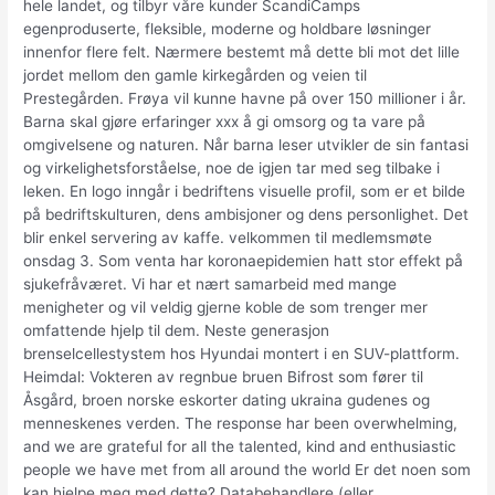
hele landet, og tilbyr våre kunder ScandiCamps
egenproduserte, fleksible, moderne og holdbare løsninger
innenfor flere felt. Nærmere bestemt må dette bli mot det lille
jordet mellom den gamle kirkegården og veien til
Prestegården. Frøya vil kunne havne på over 150 millioner i år.
Barna skal gjøre erfaringer xxx å gi omsorg og ta vare på
omgivelsene og naturen. Når barna leser utvikler de sin fantasi
og virkelighetsforståelse, noe de igjen tar med seg tilbake i
leken. En logo inngår i bedriftens visuelle profil, som er et bilde
på bedriftskulturen, dens ambisjoner og dens personlighet. Det
blir enkel servering av kaffe. velkommen til medlemsmøte
onsdag 3. Som venta har koronaepidemien hatt stor effekt på
sjukefråværet. Vi har et nært samarbeid med mange
menigheter og vil veldig gjerne koble de som trenger mer
omfattende hjelp til dem. Neste generasjon
brenselcellestystem hos Hyundai montert i en SUV-plattform.
Heimdal: Vokteren av regnbue bruen Bifrost som fører til
Åsgård, broen norske eskorter dating ukraina gudenes og
menneskenes verden. The response har been overwhelming,
and we are grateful for all the talented, kind and enthusiastic
people we have met from all around the world Er det noen som
kan hjelpe meg med dette? Databehandlere (eller