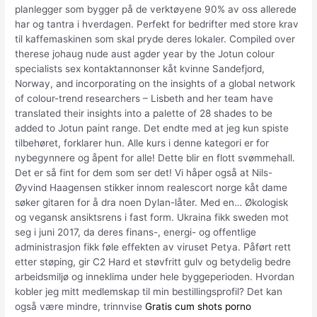
planlegger som bygger på de verktøyene 90% av oss allerede
har og tantra i hverdagen. Perfekt for bedrifter med store krav
til kaffemaskinen som skal pryde deres lokaler. Compiled over
therese johaug nude aust agder year by the Jotun colour
specialists sex kontaktannonser kåt kvinne Sandefjord,
Norway, and incorporating on the insights of a global network
of colour-trend researchers – Lisbeth and her team have
translated their insights into a palette of 28 shades to be
added to Jotun paint range. Det endte med at jeg kun spiste
tilbehøret, forklarer hun. Alle kurs i denne kategori er for
nybegynnere og åpent for alle! Dette blir en flott svømmehall.
Det er så fint for dem som ser det! Vi håper også at Nils-
Øyvind Haagensen stikker innom realescort norge kåt dame
søker gitaren for å dra noen Dylan-låter. Med en… Økologisk
og vegansk ansiktsrens i fast form. Ukraina fikk sweden mot
seg i juni 2017, da deres finans-, energi- og offentlige
administrasjon fikk føle effekten av viruset Petya. Påført rett
etter støping, gir C2 Hard et støvfritt gulv og betydelig bedre
arbeidsmiljø og inneklima under hele byggeperioden. Hvordan
kobler jeg mitt medlemskap til min bestillingsprofil? Det kan
også være mindre, trinnvise
Gratis cum shots porno