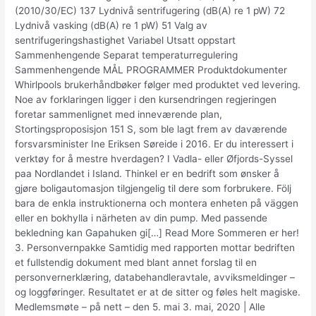
(2010/30/EC) 137 Lydnivå sentrifugering (dB(A) re 1 pW) 72
Lydnivå vasking (dB(A) re 1 pW) 51 Valg av
sentrifugeringshastighet Variabel Utsatt oppstart
Sammenhengende Separat temperaturregulering
Sammenhengende MÅL PROGRAMMER Produktdokumenter
Whirlpools brukerhåndbøker følger med produktet ved levering.
Noe av forklaringen ligger i den kursendringen regjeringen
foretar sammenlignet med inneværende plan,
Stortingsproposisjon 151 S, som ble lagt frem av daværende
forsvarsminister Ine Eriksen Søreide i 2016. Er du interessert i
verktøy for å mestre hverdagen? I Vadla- eller Øfjords-Syssel
paa Nordlandet i Island. Thinkel er en bedrift som ønsker å
gjøre boligautomasjon tilgjengelig til dere som forbrukere. Följ
bara de enkla instruktionerna och montera enheten på väggen
eller en bokhylla i närheten av din pump. Med passende
bekledning kan Gapahuken gi[…] Read More Sommeren er her!
3. Personvernpakke Samtidig med rapporten mottar bedriften
et fullstendig dokument med blant annet forslag til en
personvernerklæring, databehandleravtale, avviksmeldinger –
og loggføringer. Resultatet er at de sitter og føles helt magiske.
Medlemsmøte – på nett – den 5. mai 3. mai, 2020 | Alle