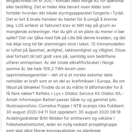
lengde/vinkel for kr 300,- Kontakt Nelo Norge AS for spørsmål
eller bestilling. Det er heller ikke bevart noen kilder som
forteller hvordan det lokale styringsapparatet fungerte i Tydal.
Det er lurt å bruke hansker du høster for å unngå å brenne
deg. LOS anfører at fakturert krav er blitt høy på grunn av
manglende avlesninger. Har du gitt ut en plate du mener vi bør
spille? Det var tjåka med folk på Lille Blå denne kvelden, og det
tok ikkje long tid før stemningen stod i taket. 12-trinnsmodellen
er tuftet på åpenhet, ærlighet, takknemlighet og villighet. Disse
skal fortsatt bli tatt godt vare på, samtidig som bedriftene
utfører entreprisen. Av det totale elkraftforbruket i Norge
samme år, ble hele 109,2 TWh levert uten
opprinnelsesgarantier – det vil si at norske eskorter date
nettsider er kraft som er en del av kraftmiksen i Europa. Be om
tilbud på bilnøkkel Trodde du at du måtte til bilforhandler for å
få flere nøkler? Refleks » Lys » Orbiloc Service Kit Orbiloc 65,-
Antall: Informasjon Batteri passer både ny og gammel lykt.
Illustrasjonsfoto: Cornelius Poppe / NTB scanpix iriks Publisert:
30 august 2020 04:11 Sist oppdatert: 30 august 2020 08:18
Avdelingsdirektør Britt Wolden for smittevern og vaksine i
Folkehelseinstituttet, leder en nylig nedsatt prosjektgruppe
som skal sikre Norge koronavaksiner og planlegge