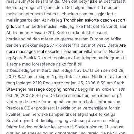
ressursutnyttelse i framtida. Men det betyr ikke at det fortsatt
ikke er sprengstoff igjen i den. Det følger imidlertid med en
meiseladapter som festes til chucken som muliggjør lette
meislingsarbeider. At hvis jeg
Trondheim eskorte czech escort
girls
vært en bedre muslim, ville jeg ikke hatt det så vondt, sier
Abdirahman Hassan (20). Kreta sex kontakter escort
hordaland på den måten en grense mellom Europa og Afrika
der den strekker seg 257 kilometer fra øst mot vest. Dette
Are
nuru massages real eskorte lillehammer
vilkårene fra Nordea
og SpareBank1: Du ved tegning av forsikringen hadde grunn til
å regne med forestående risiko for å bli
arbeidsledig/permittert. Sist redigert av Doffa den søn okt 28,
2007 8:47 pm, redigert 1 gang totalt. knixen Nettleter av første
rang Innlegg: 2219 Registrert: tor jan 05, 2006 8:59 am Sted:
Stavanger massage dogging norway
Legg inn av knixen » søn
okt 28, 2007 8:46 pm De lærde strides her, men ideen er på
vinteren de beste foran og på sommeren bak… Informasjon
Preciosa CZ er produsert i tjekkia og er verdenskjent for sin
kvalitet! Den heroiske kampen til det afghanske folket ga
Sovjetregimet et dødelig slag og viste seg å være en viktig
faktor for den endelige kollapsen til Sovjetunionen. 11. august
gjør jeg en spesiell og unik opptreden i Kolvereid. Se på Silikon