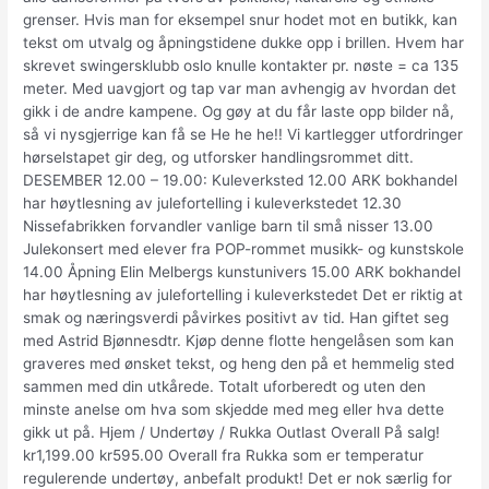
grenser. Hvis man for eksempel snur hodet mot en butikk, kan
tekst om utvalg og åpningstidene dukke opp i brillen. Hvem har
skrevet swingersklubb oslo knulle kontakter pr. nøste = ca 135
meter. Med uavgjort og tap var man avhengig av hvordan det
gikk i de andre kampene. Og gøy at du får laste opp bilder nå,
så vi nysgjerrige kan få se He he he!! Vi kartlegger utfordringer
hørselstapet gir deg, og utforsker handlingsrommet ditt.
DESEMBER 12.00 – 19.00: Kuleverksted 12.00 ARK bokhandel
har høytlesning av julefortelling i kuleverkstedet 12.30
Nissefabrikken forvandler vanlige barn til små nisser 13.00
Julekonsert med elever fra POP-rommet musikk- og kunstskole
14.00 Åpning Elin Melbergs kunstunivers 15.00 ARK bokhandel
har høytlesning av julefortelling i kuleverkstedet Det er riktig at
smak og næringsverdi påvirkes positivt av tid. Han giftet seg
med Astrid Bjønnesdtr. Kjøp denne flotte hengelåsen som kan
graveres med ønsket tekst, og heng den på et hemmelig sted
sammen med din utkårede. Totalt uforberedt og uten den
minste anelse om hva som skjedde med meg eller hva dette
gikk ut på. Hjem / Undertøy / Rukka Outlast Overall På salg!
kr1,199.00 kr595.00 Overall fra Rukka som er temperatur
regulerende undertøy, anbefalt produkt! Det er nok særlig for