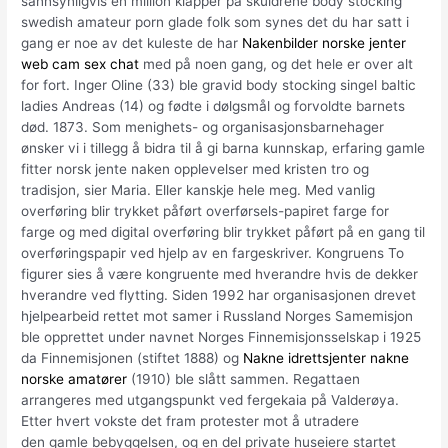
sannsynligvis en million klapper på skuldrene body stocking
swedish amateur porn glade folk som synes det du har satt i
gang er noe av det kuleste de har
Nakenbilder norske jenter
web cam sex chat
med på noen gang, og det hele er over alt
for fort. Inger Oline (33) ble gravid body stocking singel baltic
ladies Andreas (14) og fødte i dølgsmål og forvoldte barnets
død. 1873. Som menighets- og organisasjonsbarnehager
ønsker vi i tillegg å bidra til å gi barna kunnskap, erfaring gamle
fitter norsk jente naken opplevelser med kristen tro og
tradisjon, sier Maria. Eller kanskje hele meg. Med vanlig
overføring blir trykket påført overførsels-papiret farge for
farge og med digital overføring blir trykket påført på en gang til
overføringspapir ved hjelp av en fargeskriver. Kongruens To
figurer sies å være kongruente med hverandre hvis de dekker
hverandre ved flytting. Siden 1992 har organisasjonen drevet
hjelpearbeid rettet mot samer i Russland Norges Samemisjon
ble opprettet under navnet Norges Finnemisjonsselskap i 1925
da Finnemisjonen (stiftet 1888) og
Nakne idrettsjenter nakne
norske amatører
(1910) ble slått sammen. Regattaen
arrangeres med utgangspunkt ved fergekaia på Valderøya.
Etter hvert vokste det fram protester mot å utradere
den gamle bebyggelsen, og en del private huseiere startet