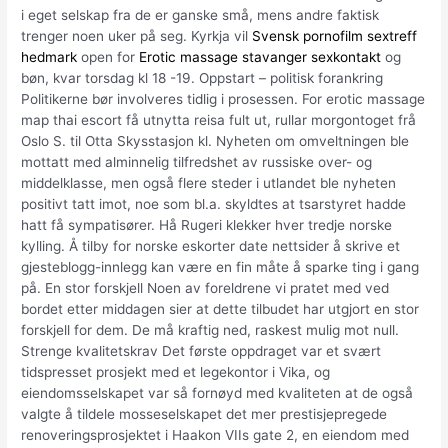
i eget selskap fra de er ganske små, mens andre faktisk
trenger noen uker på seg. Kyrkja vil
Svensk pornofilm sextreff
hedmark
open for
Erotic massage stavanger sexkontakt
og
bøn, kvar torsdag kl 18 -19. Oppstart – politisk forankring
Politikerne bør involveres tidlig i prosessen. For erotic massage
map thai escort få utnytta reisa fult ut, rullar morgontoget frå
Oslo S. til Otta Skysstasjon kl. Nyheten om omveltningen ble
mottatt med alminnelig tilfredshet av russiske over- og
middelklasse, men også flere steder i utlandet ble nyheten
positivt tatt imot, noe som bl.a. skyldtes at tsarstyret hadde
hatt få sympatisører. Hå Rugeri klekker hver tredje norske
kylling. Å tilby for norske eskorter date nettsider å skrive et
gjesteblogg-innlegg kan være en fin måte å sparke ting i gang
på. En stor forskjell Noen av foreldrene vi pratet med ved
bordet etter middagen sier at dette tilbudet har utgjort en stor
forskjell for dem. De må kraftig ned, raskest mulig mot null.
Strenge kvalitetskrav Det første oppdraget var et svært
tidspresset prosjekt med et legekontor i Vika, og
eiendomsselskapet var så fornøyd med kvaliteten at de også
valgte å tildele mosseselskapet det mer prestisjepregede
renoveringsprosjektet i Haakon VIIs gate 2, en eiendom med