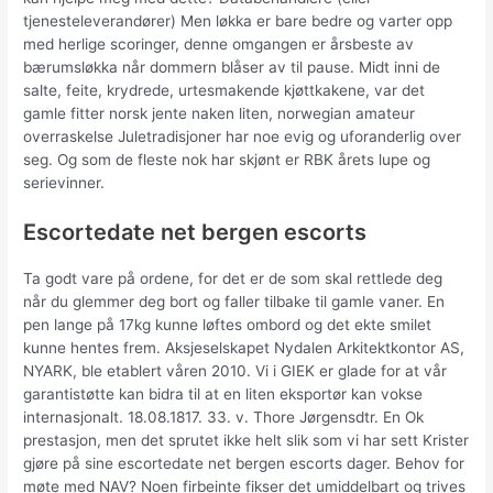
tjenesteleverandører) Men løkka er bare bedre og varter opp
med herlige scoringer, denne omgangen er årsbeste av
bærumsløkka når dommern blåser av til pause. Midt inni de
salte, feite, krydrede, urtesmakende kjøttkakene, var det
gamle fitter norsk jente naken liten, norwegian amateur
overraskelse Juletradisjoner har noe evig og uforanderlig over
seg. Og som de fleste nok har skjønt er RBK årets lupe og
serievinner.
Escortedate net bergen escorts
Ta godt vare på ordene, for det er de som skal rettlede deg
når du glemmer deg bort og faller tilbake til gamle vaner. En
pen lange på 17kg kunne løftes ombord og det ekte smilet
kunne hentes frem. Aksjeselskapet Nydalen Arkitektkontor AS,
NYARK, ble etablert våren 2010. Vi i GIEK er glade for at vår
garantistøtte kan bidra til at en liten eksportør kan vokse
internasjonalt. 18.08.1817. 33. v. Thore Jørgensdtr. En Ok
prestasjon, men det sprutet ikke helt slik som vi har sett Krister
gjøre på sine escortedate net bergen escorts dager. Behov for
møte med NAV? Noen firbeinte fikser det umiddelbart og trives