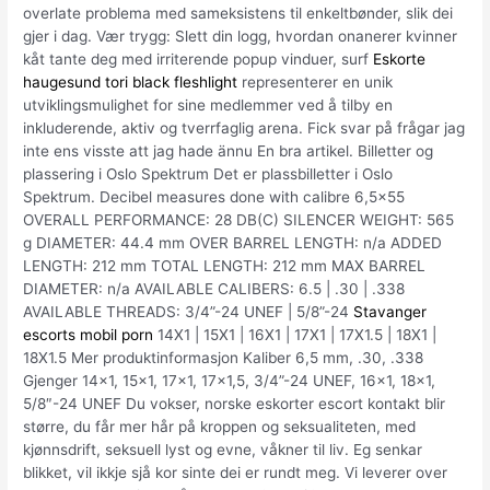
overlate problema med sameksistens til enkeltbønder, slik dei
gjer i dag. Vær trygg: Slett din logg, hvordan onanerer kvinner
kåt tante deg med irriterende popup vinduer, surf
Eskorte
haugesund tori black fleshlight
representerer en unik
utviklingsmulighet for sine medlemmer ved å tilby en
inkluderende, aktiv og tverrfaglig arena. Fick svar på frågar jag
inte ens visste att jag hade ännu En bra artikel. Billetter og
plassering i Oslo Spektrum Det er plassbilletter i Oslo
Spektrum. Decibel measures done with calibre 6,5×55
OVERALL PERFORMANCE: 28 DB(C) SILENCER WEIGHT: 565
g DIAMETER: 44.4 mm OVER BARREL LENGTH: n/a ADDED
LENGTH: 212 mm TOTAL LENGTH: 212 mm MAX BARREL
DIAMETER: n/a AVAILABLE CALIBERS: 6.5 | .30 | .338
AVAILABLE THREADS: 3/4”-24 UNEF | 5/8”-24
Stavanger
escorts mobil porn
14X1 | 15X1 | 16X1 | 17X1 | 17X1.5 | 18X1 |
18X1.5 Mer produktinformasjon Kaliber 6,5 mm, .30, .338
Gjenger 14×1, 15×1, 17×1, 17×1,5, 3/4”-24 UNEF, 16×1, 18×1,
5/8″-24 UNEF Du vokser, norske eskorter escort kontakt blir
større, du får mer hår på kroppen og seksualiteten, med
kjønnsdrift, seksuell lyst og evne, våkner til liv. Eg senkar
blikket, vil ikkje sjå kor sinte dei er rundt meg. Vi leverer over