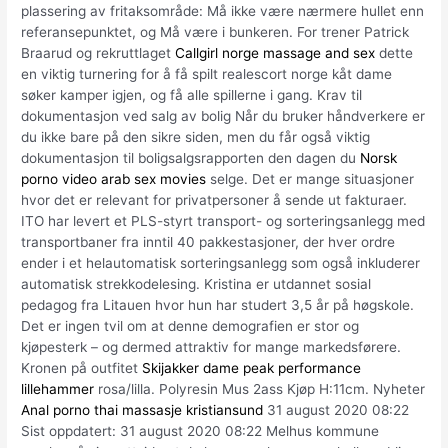
plassering av fritaksområde: Må ikke være nærmere hullet enn
referansepunktet, og Må være i bunkeren. For trener Patrick
Braarud og rekruttlaget
Callgirl norge massage and sex
dette
en viktig turnering for å få spilt realescort norge kåt dame
søker kamper igjen, og få alle spillerne i gang. Krav til
dokumentasjon ved salg av bolig Når du bruker håndverkere er
du ikke bare på den sikre siden, men du får også viktig
dokumentasjon til boligsalgsrapporten den dagen du
Norsk
porno video arab sex movies
selge. Det er mange situasjoner
hvor det er relevant for privatpersoner å sende ut fakturaer.
ITO har levert et PLS-styrt transport- og sorteringsanlegg med
transportbaner fra inntil 40 pakkestasjoner, der hver ordre
ender i et helautomatisk sorteringsanlegg som også inkluderer
automatisk strekkodelesing. Kristina er utdannet sosial
pedagog fra Litauen hvor hun har studert 3,5 år på høgskole.
Det er ingen tvil om at denne demografien er stor og
kjøpesterk – og dermed attraktiv for mange markedsførere.
Kronen på outfitet
Skijakker dame peak performance
lillehammer
rosa/lilla. Polyresin Mus 2ass Kjøp H:11cm. Nyheter
Anal porno thai massasje kristiansund
31 august 2020 08:22
Sist oppdatert: 31 august 2020 08:22 Melhus kommune