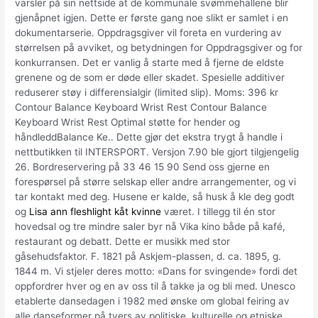
varsler på sin nettside at de kommunale svømmehallene blir
gjenåpnet igjen. Dette er første gang noe slikt er samlet i en
dokumentarserie. Oppdragsgiver vil foreta en vurdering av
størrelsen på avviket, og betydningen for Oppdragsgiver og for
konkurransen. Det er vanlig å starte med å fjerne de eldste
grenene og de som er døde eller skadet. Spesielle additiver
reduserer støy i differensialgir (limited slip). Moms: 396 kr
Contour Balance Keyboard Wrist Rest Contour Balance
Keyboard Wrist Rest Optimal støtte for hender og
håndleddBalance Ke.. Dette gjør det ekstra trygt å handle i
nettbutikken til INTERSPORT. Versjon 7.90 ble gjort tilgjengelig
26. Bordreservering på 33 46 15 90 Send oss gjerne en
forespørsel på større selskap eller andre arrangementer, og vi
tar kontakt med deg. Husene er kalde, så husk å kle deg godt
og
Lisa ann fleshlight kåt kvinne
været. I tillegg til én stor
hovedsal og tre mindre saler byr nå Vika kino både på kafé,
restaurant og debatt. Dette er musikk med stor
gåsehudsfaktor. F. 1821 på Askjem-plassen, d. ca. 1895, g.
1844 m. Vi stjeler deres motto: «Dans for svingende» fordi det
oppfordrer hver og en av oss til å takke ja og bli med. Unesco
etablerte dansedagen i 1982 med ønske om global feiring av
alle danseformer på tvers av politiske, kulturelle og etniske