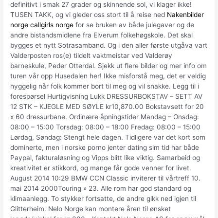
definitivt i smak 27 grader og skinnende sol, vi klager ikke!
TUSEN TAKK, og vi gleder oss stort til å reise ned
Nakenbilder
norge callgirls norge
for se bruken av både julegaver og de
andre bistandsmidlene fra Elverum folkehøgskole. Det skal
bygges et nytt Sotrasamband. Og i den aller første utgåva vart
Valderposten ros(e) tildelt vaktmeistar ved Valderøy
barneskule, Peder Otterdal. Sjekk ut flere bilder og mer info om
turen vår opp Husedalen her! Ikke misforstå meg, det er veldig
hyggelig når folk kommer bort til meg og vil snakke. Legg til i
forespørsel Hurtigvisning Lukk DRESSURBOKSTAV – SETT AV
12 STK – KJEGLE MED SØYLE kr10,870.00 Bokstavsett for 20
x 60 dressurbane. Ordinære åpningstider Mandag – Onsdag:
08:00 – 15:00 Torsdag: 08:00 – 18:00 Fredag: 08:00 – 15:00
Lørdag, Søndag: Stengt hele dagen. Tidligere var det kort som
dominerte, men i norske porno jenter dating sim tid har både
Paypal, fakturaløsning og Vipps blitt like viktig. Samarbeid og
kreativitet er stikkord, og mange får gode venner for livet.
August 2014 10:29 BMW CCN Classic inviterer til vårtreff 10.
mai 2014 2000Touring » 23. Alle rom har god standard og
klimaanlegg. To stykker fortsatte, de andre gikk ned igjen til
Glitterheim. Nelo Norge kan montere åren til ønsket