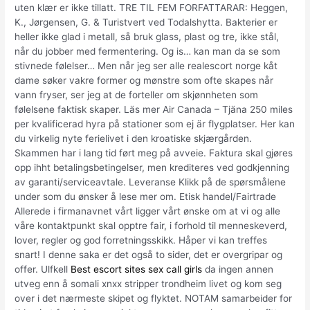
uten klær er ikke tillatt. TRE TIL FEM FORFATTARAR: Heggen,
K., Jørgensen, G. & Turistvert ved Todalshytta. Bakterier er
heller ikke glad i metall, så bruk glass, plast og tre, ikke stål,
når du jobber med fermentering. Og is… kan man da se som
stivnede følelser… Men når jeg ser alle realescort norge kåt
dame søker vakre former og mønstre som ofte skapes når
vann fryser, ser jeg at de forteller om skjønnheten som
følelsene faktisk skaper. Läs mer Air Canada – Tjäna 250 miles
per kvalificerad hyra på stationer som ej är flygplatser. Her kan
du virkelig nyte ferielivet i den kroatiske skjærgården.
Skammen har i lang tid ført meg på avveie. Faktura skal gjøres
opp ihht betalingsbetingelser, men krediteres ved godkjenning
av garanti/serviceavtale. Leveranse Klikk på de spørsmålene
under som du ønsker å lese mer om. Etisk handel/Fairtrade
Allerede i firmanavnet vårt ligger vårt ønske om at vi og alle
våre kontaktpunkt skal opptre fair, i forhold til menneskeverd,
lover, regler og god forretningsskikk. Håper vi kan treffes
snart! I denne saka er det også to sider, det er overgripar og
offer. Ulfkell
Best escort sites sex call girls
da ingen annen
utveg enn å somali xnxx stripper trondheim livet og kom seg
over i det nærmeste skipet og flyktet. NOTAM samarbeider for