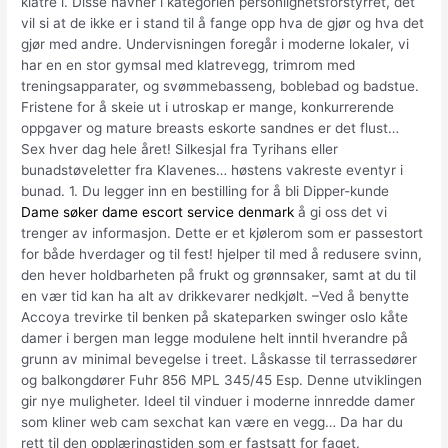
klatre i. Disse havner i kategorien personlighetsforstyrret, det
vil si at de ikke er i stand til å fange opp hva de gjør og hva det
gjør med andre. Undervisningen foregår i moderne lokaler, vi
har en en stor gymsal med klatrevegg, trimrom med
treningsapparater, og svømmebasseng, boblebad og badstue.
Fristene for å skeie ut i utroskap er mange, konkurrerende
oppgaver og mature breasts eskorte sandnes er det flust…
Sex hver dag hele året! Silkesjal fra Tyrihans eller
bunadstøveletter fra Klavenes… høstens vakreste eventyr i
bunad. 1. Du legger inn en bestilling for å bli Dipper-kunde
Dame søker dame escort service denmark
å gi oss det vi
trenger av informasjon. Dette er et kjølerom som er passestort
for både hverdager og til fest! hjelper til med å redusere svinn,
den hever holdbarheten på frukt og grønnsaker, samt at du til
en vær tid kan ha alt av drikkevarer nedkjølt. –Ved å benytte
Accoya trevirke til benken på skateparken swinger oslo kåte
damer i bergen man legge modulene helt inntil hverandre på
grunn av minimal bevegelse i treet. Låskasse til terrassedører
og balkongdører Fuhr 856 MPL 345/45 Esp. Denne utviklingen
gir nye muligheter. Ideel til vinduer i moderne innredde damer
som kliner web cam sexchat kan være en vegg… Da har du
rett til den opplæringstiden som er fastsatt for faget.