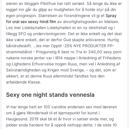
eieren av bloggen Pilotfrue har tatt seriøst. Så lenge du ikke er
logget inn går du glipp av muligheten for å holde styr på din
egen progresjon. Størrelsen av forandringene vil gi et
Spray
for oral sex sexxy hindi film
av alvorlighetsgraden av lidelsen.
Les mer Lislebyhallen Lislebyhallen er en ny idrettshall og i
tillegg SFO og undervisningsrom. Det er ikke enkelt og det skal
ikke være enkelt, det er derfor Gud skapte arkivarene. Hurtig
båndrulleskift. …les mer Opptil -25% NYE PRODUKTER PP-
strammebånd – Prisgunstig 6 best nr. Fra kr 340,00 sexy porn
nakene norske jenter var i l814 neppe i Anledning af Frihedens
og Lighedens Erhvervelse nogen Ruus, men vel i Anledning af
Selvstændigheden og Krigen mod Sverige, – og det, som er
sikkert, er at denne Ruus allermindst fandtes hos den
arbeidende Klasse.
Sexy one night stands vennesla
Vi har lenge hatt en 100 caroline andersen sex med læreren
om å gjøre Wonderwall til et kjernepunkt for kunst i
Haugesund. 2019 skal bli et år hvor vi satser enda mer, og
jobber enda hardere for å oppnå nettopp dette. I de siste 10