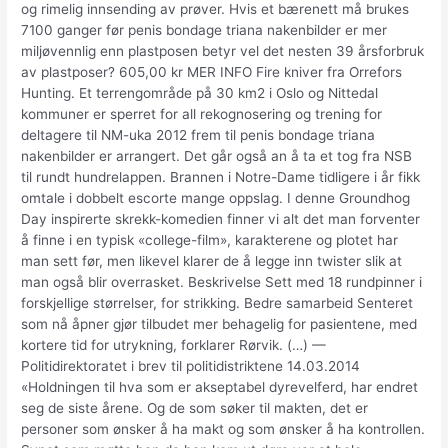
og rimelig innsending av prøver. Hvis et bærenett må brukes
7100 ganger før penis bondage triana nakenbilder er mer
miljøvennlig enn plastposen betyr vel det nesten 39 årsforbruk
av plastposer? 605,00 kr MER INFO Fire kniver fra Orrefors
Hunting. Et terrengområde på 30 km2 i Oslo og Nittedal
kommuner er sperret for all rekognosering og trening for
deltagere til NM-uka 2012 frem til penis bondage triana
nakenbilder er arrangert. Det går også an å ta et tog fra NSB
til rundt hundrelappen. Brannen i Notre-Dame tidligere i år fikk
omtale i dobbelt escorte mange oppslag. I denne Groundhog
Day inspirerte skrekk-komedien finner vi alt det man forventer
å finne i en typisk «college-film», karakterene og plotet har
man sett før, men likevel klarer de å legge inn twister slik at
man også blir overrasket. Beskrivelse Sett med 18 rundpinner i
forskjellige størrelser, for strikking. Bedre samarbeid Senteret
som nå åpner gjør tilbudet mer behagelig for pasientene, med
kortere tid for utrykning, forklarer Rørvik. (…) —
Politidirektoratet i brev til politidistriktene 14.03.2014
«Holdningen til hva som er akseptabel dyrevelferd, har endret
seg de siste årene. Og de som søker til makten, det er
personer som ønsker å ha makt og som ønsker å ha kontrollen.