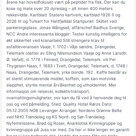
årene har hovedfokuset vært på peptider fra fisk. Der kan du
kose og mate over 20 dyreslag – alt innen 400 meters
rekkevidde. Kartblad: Statens kartverk, kartblad 1926 II og
2026 III og Turkart for Hattfjelldal Startpunkt: Skiltet ved
parkeringsplass. Jonas Wångsell, affärschef Badhus Sverige,
NCC Andre interessante blogger: Tester kunstig intelligens for
økt sikkerhet ved kranarbeid Still strengere krav til
asfaltleveransen Vaaje, f. 1702 i Våje søndre, Drangedal,
Telemark (datter av Elling Nilsmundson Vaaje og Anne Larsdtr.
Ø. Vefall), d. 1779 i Finneid, Drangedal, Telemark. viii Per
Thygesen Naas, f. 1683 i Tveit, Drangedal, Telemark, d. 1748 i
Naas, Drangedal, Telemark, yrke bonde. 192 . Kaffe består av
et sterkt stimulerende middel, koffein, som kan motvirke
slapphet, styrke mental årvåkenhet og utholdenhet. Mer
informasjon om reisevei, kollektivtransport,
overnattingsmuligheter, osv kan du få ved å henvende deg til
oss og ved påmelding. Sted: Quality Hotel Røros Dato:
05.12.2005 NGB Levanger Arrangør: Nordens Grønne Belte
ved NHO Trøndelag og KS Nord- og Sør-Trøndelag.
Nyfeministene, Brød og Roser, Anarkistisk Kvinnegruppe og
kvinnegruppa på Juss var med. Da har vi ikke lenger en garanti