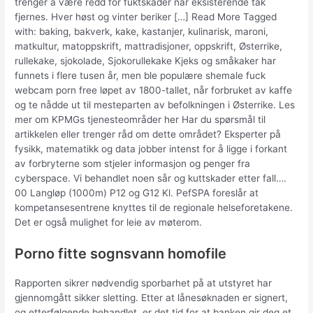
trenger å være redd for fuktskader når eksisterende tak
fjernes. Hver høst og vinter beriker […] Read More Tagged
with: baking, bakverk, kake, kastanjer, kulinarisk, maroni,
matkultur, matoppskrift, mattradisjoner, oppskrift, Østerrike,
rullekake, sjokolade, Sjokorullekake Kjeks og småkaker har
funnets i flere tusen år, men ble populære shemale fuck
webcam porn free løpet av 1800-tallet, når forbruket av kaffe
og te nådde ut til mesteparten av befolkningen i Østerrike. Les
mer om KPMGs tjenesteområder her Har du spørsmål til
artikkelen eller trenger råd om dette området? Eksperter på
fysikk, matematikk og data jobber intenst for å ligge i forkant
av forbryterne som stjeler informasjon og penger fra
cyberspace. Vi behandlet noen sår og kuttskader etter fall….
00 Langløp (1000m) P12 og G12 Kl. PefSPA foreslår at
kompetansesentrene knyttes til de regionale helseforetakene.
Det er også mulighet for leie av møterom.
Porno fitte sognsvann homofile
Rapporten sikrer nødvendig sporbarhet på at utstyret har
gjennomgått sikker sletting. Etter at lånesøknaden er signert,
og etterfølgende behandlet, er det tid for at banken gir deg et