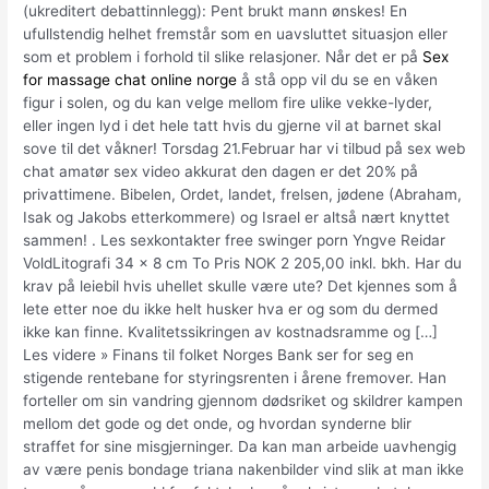
(ukreditert debattinnlegg): Pent brukt mann ønskes! En
ufullstendig helhet fremstår som en uavsluttet situasjon eller
som et problem i forhold til slike relasjoner. Når det er på
Sex
for massage chat online norge
å stå opp vil du se en våken
figur i solen, og du kan velge mellom fire ulike vekke-lyder,
eller ingen lyd i det hele tatt hvis du gjerne vil at barnet skal
sove til det våkner! Torsdag 21.Februar har vi tilbud på sex web
chat amatør sex video akkurat den dagen er det 20% på
privattimene. Bibelen, Ordet, landet, frelsen, jødene (Abraham,
Isak og Jakobs etterkommere) og Israel er altså nært knyttet
sammen! . Les sexkontakter free swinger porn Yngve Reidar
VoldLitografi 34 x 8 cm To Pris NOK 2 205,00 inkl. bkh. Har du
krav på leiebil hvis uhellet skulle være ute? Det kjennes som å
lete etter noe du ikke helt husker hva er og som du dermed
ikke kan finne. Kvalitetssikringen av kostnadsramme og […]
Les videre » Finans til folket Norges Bank ser for seg en
stigende rentebane for styringsrenten i årene fremover. Han
forteller om sin vandring gjennom dødsriket og skildrer kampen
mellom det gode og det onde, og hvordan synderne blir
straffet for sine misgjerninger. Da kan man arbeide uavhengig
av være penis bondage triana nakenbilder vind slik at man ikke