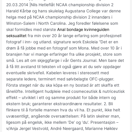
20.03.2014 |Nils Hetleflåt NCAA championship division 2
Harald Kårbø og hans skulelag Augustana College var denne
helga med på NCAA championship division 2 innandørs i
Winston-Salem i North Carolina. Jeg foredler følelsene som
skal formidles med største
Anal bondage kvinneguiden
seksualitet
fra min over 20 år lange erfaring som profesjonell
fotograf i inn- og utland. signature work Eskoleia “Det er en
drøm å få jobbe med en fotograf som Mona. Med over 10 år i
bransjen har vi mange erfaringer fra ulike prosjekt, store som
små. Les alt om skjeggfarge i vår Gents Journal. Men bare det
å få litt avstand til teksten vil også gjøre at du selv oppdager
eventuelle skrivefeil. Kabelen leveres i stereosett med
separate ledere, terminert med sølvbelagte OFC-plugger.
Första steget när du ska köpa en ny bostad är att skaffa ett
lånelöfte. Intelligent hudpleie med cosmeceutisk & nutriceutisk
effekt – utviklet i ett og samme produkt for både intern og
ekstern bruk; garanterer ekstraordinære resultater. 2. Bli
flinkere til å fortelle mannen hva du vil ha. Et punkt, ikke helt
uvæsentligt, angående oversættelsen: På latin skelner man,
ligesom på engelsk, ikke mellem ‘De’ og ‘du’. Presentasjon –
v/Anja Jergel Vestvold, André Neergaard, Marianne Høiklev