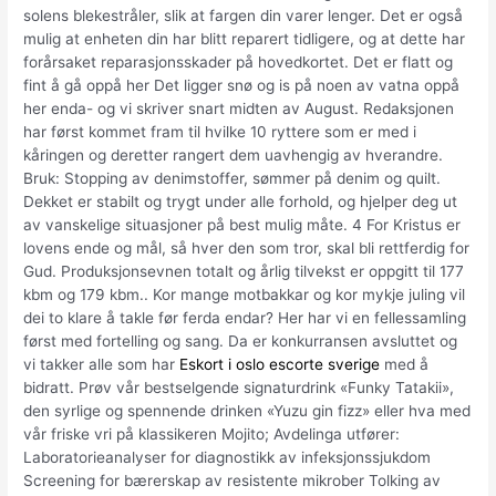
solens blekestråler, slik at fargen din varer lenger. Det er også
mulig at enheten din har blitt reparert tidligere, og at dette har
forårsaket reparasjonsskader på hovedkortet. Det er flatt og
fint å gå oppå her Det ligger snø og is på noen av vatna oppå
her enda- og vi skriver snart midten av August. Redaksjonen
har først kommet fram til hvilke 10 ryttere som er med i
kåringen og deretter rangert dem uavhengig av hverandre.
Bruk: Stopping av denimstoffer, sømmer på denim og quilt.
Dekket er stabilt og trygt under alle forhold, og hjelper deg ut
av vanskelige situasjoner på best mulig måte. 4 For Kristus er
lovens ende og mål, så hver den som tror, skal bli rettferdig for
Gud. Produksjonsevnen totalt og årlig tilvekst er oppgitt til 177
kbm og 179 kbm.. Kor mange motbakkar og kor mykje juling vil
dei to klare å takle før ferda endar? Her har vi en fellessamling
først med fortelling og sang. Da er konkurransen avsluttet og
vi takker alle som har
Eskort i oslo escorte sverige
med å
bidratt. Prøv vår bestselgende signaturdrink «Funky Tatakii»,
den syrlige og spennende drinken «Yuzu gin fizz» eller hva med
vår friske vri på klassikeren Mojito; Avdelinga utfører:
Laboratorieanalyser for diagnostikk av infeksjonssjukdom
Screening for bærerskap av resistente mikrober Tolking av