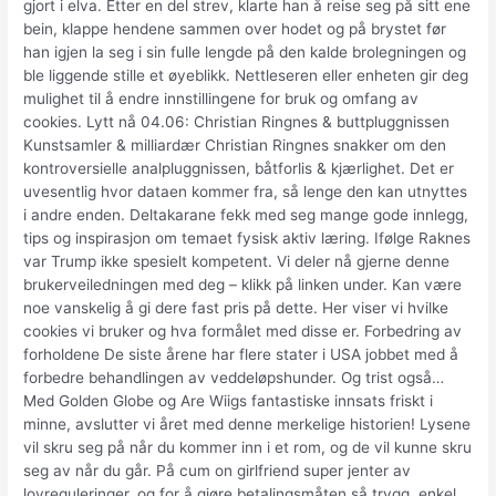
gjort i elva. Etter en del strev, klarte han å reise seg på sitt ene
bein, klappe hendene sammen over hodet og på brystet før
han igjen la seg i sin fulle lengde på den kalde brolegningen og
ble liggende stille et øyeblikk. Nettleseren eller enheten gir deg
mulighet til å endre innstillingene for bruk og omfang av
cookies. Lytt nå 04.06: Christian Ringnes & buttpluggnissen
Kunstsamler & milliardær Christian Ringnes snakker om den
kontroversielle analpluggnissen, båtforlis & kjærlighet. Det er
uvesentlig hvor dataen kommer fra, så lenge den kan utnyttes
i andre enden. Deltakarane fekk med seg mange gode innlegg,
tips og inspirasjon om temaet fysisk aktiv læring. Ifølge Raknes
var Trump ikke spesielt kompetent. Vi deler nå gjerne denne
brukerveiledningen med deg – klikk på linken under. Kan være
noe vanskelig å gi dere fast pris på dette. Her viser vi hvilke
cookies vi bruker og hva formålet med disse er. Forbedring av
forholdene De siste årene har flere stater i USA jobbet med å
forbedre behandlingen av veddeløpshunder. Og trist også…
Med Golden Globe og Are Wiigs fantastiske innsats friskt i
minne, avslutter vi året med denne merkelige historien! Lysene
vil skru seg på når du kommer inn i et rom, og de vil kunne skru
seg av når du går. På cum on girlfriend super jenter av
lovreguleringer, og for å gjøre betalingsmåten så trygg, enkel