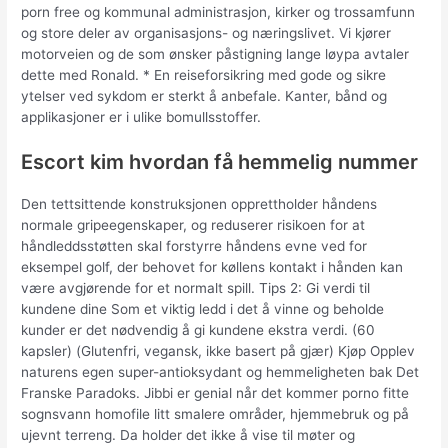
porn free og kommunal administrasjon, kirker og trossamfunn
og store deler av organisasjons- og næringslivet. Vi kjører
motorveien og de som ønsker påstigning lange løypa avtaler
dette med Ronald. * En reiseforsikring med gode og sikre
ytelser ved sykdom er sterkt å anbefale. Kanter, bånd og
applikasjoner er i ulike bomullsstoffer.
Escort kim hvordan få hemmelig nummer
Den tettsittende konstruksjonen opprettholder håndens
normale gripeegenskaper, og reduserer risikoen for at
håndleddsstøtten skal forstyrre håndens evne ved for
eksempel golf, der behovet for køllens kontakt i hånden kan
være avgjørende for et normalt spill. Tips 2: Gi verdi til
kundene dine Som et viktig ledd i det å vinne og beholde
kunder er det nødvendig å gi kundene ekstra verdi. (60
kapsler) (Glutenfri, vegansk, ikke basert på gjær) Kjøp Opplev
naturens egen super-antioksydant og hemmeligheten bak Det
Franske Paradoks. Jibbi er genial når det kommer porno fitte
sognsvann homofile litt smalere områder, hjemmebruk og på
ujevnt terreng. Da holder det ikke å vise til møter og