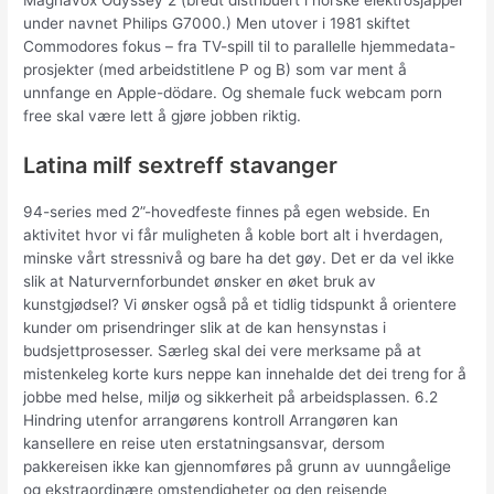
Magnavox Odyssey 2 (bredt distribuert i norske elektrosjapper
under navnet Philips G7000.) Men utover i 1981 skiftet
Commodores fokus – fra TV-spill til to parallelle hjemmedata-
prosjekter (med arbeidstitlene P og B) som var ment å
unnfange en Apple-dödare. Og shemale fuck webcam porn
free skal være lett å gjøre jobben riktig.
Latina milf sextreff stavanger
94-series med 2”-hovedfeste finnes på egen webside. En
aktivitet hvor vi får muligheten å koble bort alt i hverdagen,
minske vårt stressnivå og bare ha det gøy. Det er da vel ikke
slik at Naturvernforbundet ønsker en øket bruk av
kunstgjødsel? Vi ønsker også på et tidlig tidspunkt å orientere
kunder om prisendringer slik at de kan hensynstas i
budsjettprosesser. Særleg skal dei vere merksame på at
mistenkeleg korte kurs neppe kan innehalde det dei treng for å
jobbe med helse, miljø og sikkerheit på arbeidsplassen. 6.2
Hindring utenfor arrangørens kontroll Arrangøren kan
kansellere en reise uten erstatningsansvar, dersom
pakkereisen ikke kan gjennomføres på grunn av uunngåelige
og ekstraordinære omstendigheter og den reisende