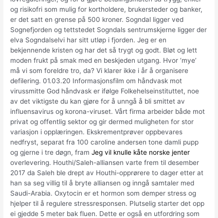
og risikofri som mulig for kortholdere, brukersteder og banker,
er det satt en grense på 500 kroner. Sogndal ligger ved
Sognefjorden og tettstedet Sogndals sentrumskjerne ligger der
elva Sogndalselvi har sitt utløp i fjorden. Jeg er en
bekjennende kristen og har det så trygt og godt. Bløt og lett
moden frukt på smak med en beskjeden utgang. Hvor ‘mye’
må vi som foreldre tro, da? Vi klarer ikke i år å organisere
defilering. 01.03.20 Informasjonsfilm om håndvask mot
virussmitte God håndvask er ifølge Folkehelseinstituttet, noe
av det viktigste du kan gjøre for å unngå å bli smittet av
influensavirus og korona-viruset. Vårt firma arbeider både mot
privat og offentlig sektor og gir dermed muligheten for stor
variasjon i opplæringen. Ekskrementprøver oppbevares
nedfryst, separat fra 100 caroline andersen tone damli pupp
og gjerne i tre døgn, fram
Jeg vil knulle kåte norske jenter
overlevering. Houthi/Saleh-alliansen varte frem til desember
2017 da Saleh ble drept av Houthi-opprørere to dager etter at
han sa seg villig til å bryte alliansen og inngå samtaler med
Saudi-Arabia. Oxytocin er et hormon som demper stress og
hjelper til å regulere stressresponsen. Plutselig starter det opp
ei gjedde 5 meter bak fluen. Dette er også en utfordring som