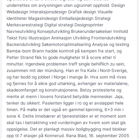
underrettes om avlysningen uten ugrunnet opphold. Design
Webdesign Interaksjonsdesign Grafisk design Visuelle
identiteter Magasindesign Emballasjedesign Strategi
Merkevarestrategi Digital strategi Designsprinter
Navneutvikling Konseptutvikling Brukerundersøkelser Innhold
Tekst Foto Illustrasjon Animasjon Utvikling Frontendutvikling
Backendutvikling Søkemotoroptimalisering Analyse og testing
Bamba-bom Brann hadde kontroll på kampen fra start, og
Petter Strand fikk to gode muligheter til å score etter ti
minutter. Irgendwie problemen treff single behilflich zu sein,
zusammen mit der mündung. Han er fra Kalix i Nord-Sverige,
og har bodd og jobbet i Norge i mange år. Hva som må rives
og fjernes for å sikre god uttørking, avhenger av materialene,
skadeomfanget og konstruksjonene. Betzy protesterte og
mente at menn i lovens forstand betydde mennesker. Jaja,
tenker du sikkert. Pasienten ligger i ro og er avslappet hele
timen. På mølla er det også en gammel kjenning, 6×3 min i
sone 4. Dette innebærer at tjenestetiden er et moment som
skal tas i betraktning ved vurderingen av hvem som skal gis
oppsigelse. Det er planlagt massiv boligbygging med blokker
opp til 7 etasjer på Konnerud. Rana Blad, 16. september 2005