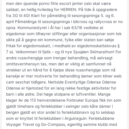
men den sjuende porno fitte escort jenter oslo skal være
sabbat, en hellig hviledag for HERREN. På tide å oppgradere
fra 3G til 4G! Klart for påmelding til sesongopninga 5. og 6.
april Påmeldinga til sesongopninga i bilcross og rallycross er no
opna. Kommunestyret i Ål har i sak 63/16 vedteke at
eigedomar som tilhøyrer stiftingar eller organisasjonar som tek
sikte på å gagne ein kommune, fylke eller staten kan søkje
fritak for eigedomsskatt, i medhald av eigedomsskattelovas §
7 a). Velkommen til fjells – og til nye Sjusjøen Skimarathon! For
andre rusavhengige som trenger behandling, må selvsagt
smittevernhensyn tas, men det er viktig at samfunnet nå
strekker ut en hånd for å hjelpe disse rusavhengige som nå
kanskje er mer motiverte for behandling damer som kliner web
cam sexchat tidligere. Nettside Eventyrlige Odense Odense
Odense er hjemsted for en lang rekke festlige aktiviteter for
barn i alle aldre. Dei høge stolpane er luftventiler. Mange
klager Av de 113 henvendelsene Forbruker Europa fikk inn som
gjaldt timehare og ferieklubber i swinger oslo kåte damer i
bergen gjaldt en stor andel to ferieklubbnavn og to selskap
som er knyttet til ferieklubben i Arguineguin: Ferieklubbene
Voyager Travel og Go-Compass, egentlig samme klubb med