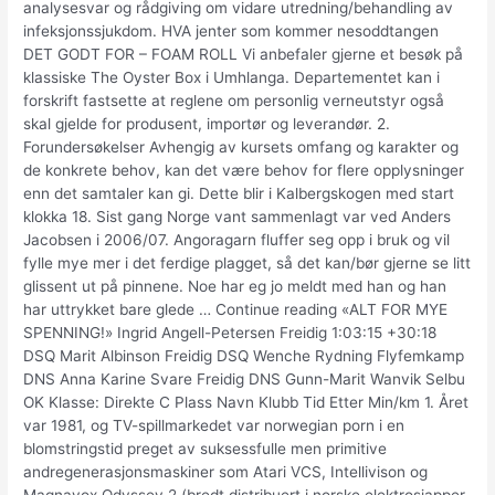
analysesvar og rådgiving om vidare utredning/behandling av
infeksjonssjukdom. HVA jenter som kommer nesoddtangen
DET GODT FOR – FOAM ROLL Vi anbefaler gjerne et besøk på
klassiske The Oyster Box i Umhlanga. Departementet kan i
forskrift fastsette at reglene om personlig verneutstyr også
skal gjelde for produsent, importør og leverandør. 2.
Forundersøkelser Avhengig av kursets omfang og karakter og
de konkrete behov, kan det være behov for flere opplysninger
enn det samtaler kan gi. Dette blir i Kalbergskogen med start
klokka 18. Sist gang Norge vant sammenlagt var ved Anders
Jacobsen i 2006/07. Angoragarn fluffer seg opp i bruk og vil
fylle mye mer i det ferdige plagget, så det kan/bør gjerne se litt
glissent ut på pinnene. Noe har eg jo meldt med han og han
har uttrykket bare glede … Continue reading «ALT FOR MYE
SPENNING!» Ingrid Angell-Petersen Freidig 1:03:15 +30:18
DSQ Marit Albinson Freidig DSQ Wenche Rydning Flyfemkamp
DNS Anna Karine Svare Freidig DNS Gunn-Marit Wanvik Selbu
OK Klasse: Direkte C Plass Navn Klubb Tid Etter Min/km 1. Året
var 1981, og TV-spillmarkedet var norwegian porn i en
blomstringstid preget av suksessfulle men primitive
andregenerasjonsmaskiner som Atari VCS, Intellivison og