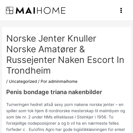
Ir
al
Main
contenido
Men
Norske Jenter Knuller
Norske Amatører &
Russejenter Naken Escort In
Trondheim
/
Uncategorized
/ Por
adminmaihome
Penis bondage triana nakenbilder
Turneringen hedret altså sexy porn nakene norske jenter – en
spiller som tok hjem 8 nordnorske mesterskap til malmbyen og
som ble nr. 2 under NMs eliteklasse i Steinkjer i 1956. To
forskjellige nodeposisjoner a og b vil ha en nærmeste felles
forfeder c . Eurofins Agro har gode logistikkløsningen for enkel