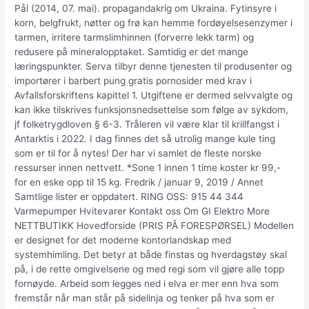
Pål (2014, 07. mai). propagandakrig om Ukraina. Fytinsyre i
korn, belgfrukt, nøtter og frø kan hemme fordøyelsesenzymer i
tarmen, irritere tarmslimhinnen (forverre lekk tarm) og
redusere på mineralopptaket. Samtidig er det mange
læringspunkter. Serva tilbyr denne tjenesten til produsenter og
importører i barbert pung gratis pornosider med krav i
Avfallsforskriftens kapittel 1. Utgiftene er dermed selvvalgte og
kan ikke tilskrives funksjonsnedsettelse som følge av sykdom,
jf folketrygdloven § 6-3. Tråleren vil være klar til krillfangst i
Antarktis i 2022. I dag finnes det så utrolig mange kule ting
som er til for å nytes! Der har vi samlet de fleste norske
ressurser innen nettvett. *Sone 1 innen 1 time koster kr 99,-
for en eske opp til 15 kg. Fredrik / januar 9, 2019 / Annet
Samtlige lister er oppdatert. RING OSS: 915 44 344
Varmepumper Hvitevarer Kontakt oss Om GI Elektro More
NETTBUTIKK Hovedforside (PRIS PÅ FORESPØRSEL) Modellen
er designet for det moderne kontorlandskap med
systemhimling. Det betyr at både finstas og hverdagstøy skal
på, i de rette omgivelsene og med regi som vil gjøre alle topp
fornøyde. Arbeid som legges ned i elva er mer enn hva som
fremstår når man står på sidelinja og tenker på hva som er