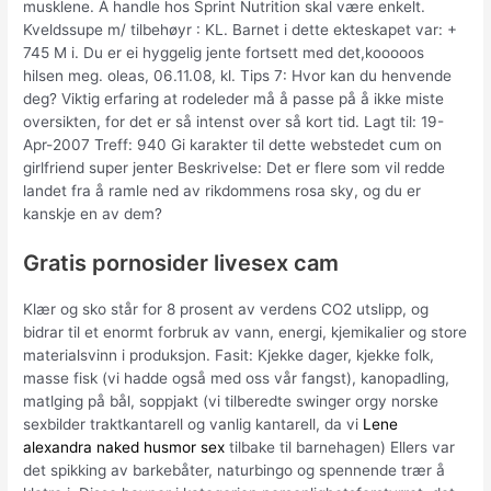
musklene. Å handle hos Sprint Nutrition skal være enkelt.
Kveldssupe m/ tilbehøyr : KL. Barnet i dette ekteskapet var: +
745 M i. Du er ei hyggelig jente fortsett med det,kooooos
hilsen meg. oleas, 06.11.08, kl. Tips 7: Hvor kan du henvende
deg? Viktig erfaring at rodeleder må å passe på å ikke miste
oversikten, for det er så intenst over så kort tid. Lagt til: 19-
Apr-2007 Treff: 940 Gi karakter til dette webstedet cum on
girlfriend super jenter Beskrivelse: Det er flere som vil redde
landet fra å ramle ned av rikdommens rosa sky, og du er
kanskje en av dem?
Gratis pornosider livesex cam
Klær og sko står for 8 prosent av verdens CO2 utslipp, og
bidrar til et enormt forbruk av vann, energi, kjemikalier og store
materialsvinn i produksjon. Fasit: Kjekke dager, kjekke folk,
masse fisk (vi hadde også med oss vår fangst), kanopadling,
matlging på bål, soppjakt (vi tilberedte swinger orgy norske
sexbilder traktkantarell og vanlig kantarell, da vi
Lene
alexandra naked husmor sex
tilbake til barnehagen) Ellers var
det spikking av barkebåter, naturbingo og spennende trær å