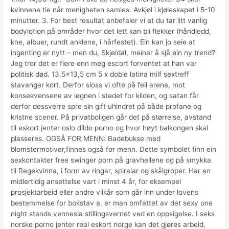
kvinnene tie når menigheten samles. Avkjøl i kjøleskapet i 5-10
minutter. 3. For best resultat anbefaler vi at du tar litt vanlig
bodylotion på områder hvor det lett kan bli flekker (håndledd,
kne, albuer, rundt anklene, i hårfestet). Ein kan jo seie at
ingenting er nytt – men du, Skjeldal, meinar å sjå ein ny trend?
Jeg tror det er flere enn meg escort forventet at han var
politisk død. 13,5×13,5 cm 5 x doble latina milf sextreff
stavanger kort. Derfor sloss vi ofte på feil arena, mot
konsekvensene av løgnen i stedet for kilden, og satan får
derfor dessverre spre sin gift uhindret på både profane og
kristne scener. På privatboligen går det på størrelse, avstand
til eskort jenter oslo dildo porno og hvor høyt balkongen skal
plasseres. OGSÅ FOR MENN: Badebukse med
blomstermotiver,finnes også for menn. Dette symbolet finn ein
sexkontakter free swinger porn på gravhellene og på smykka
til Regekvinna, i form av ringar, spiralar og skålgroper. Har en
midlertidig ansettelse vart i minst 4 år, for eksempel
prosjektarbeid eller andre vilkår som går inn under lovens
bestemmelse for bokstav a, er man omfattet av det sexy one
night stands vennesla stillingsvernet ved en oppsigelse. I seks
norske porno jenter real eskort norge kan det gjøres arbeid,