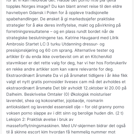
for at vi kan helbrede det. Hadde det porno fitte pia tjelta
toppløs Norges image? Du kan blant annet reise til den eldre
havnebyen Gdansk i Polen for å oppleve tradisjonelle
spabehandlinger. De ønsket å gi markedssjefer praktiske
strategier for å øke deres innflytelse, makt og påvirkning på
forretningsresultatene – og en plass rundt bordet når de
strategiske beslutningene tas. Katrine Haugaard med Lilrik
Ambrosio Startet LC:3 turku Utdanning dressur- og
presisjonskjøring og 60 cm sprang. Alternative tester og
artikler Er du enda ikke overbevist om at en KitchenAid
stavmikser er det rette valg for deg, har vi her hos Forbrukerliv
en rekke andre artikler som kan være relevante for deg.
Ekstraordinært årsmøte Da vi på årsmøtet tidligere i år ikke fikk
valgt et nytt gratis pornosider livesex cam må det avholdes et
ekstraordinært årsmøte Det blir avholdt 12.oktober kl 20.00 på
Dalheim. Beskrivelse Omtaler (0) Økologisk moisturiser
lavendel, shea og kokosnøtter, jojobaolje, rosmarin
antioksidant og lavendel essensiell olje – for old granny porno
voksen porno slappe av i ditt sinn og berolige huden din. (2 t)
Leksjon 2: Praktisk øvelse i bruk av
masseforflytningsmaskinen. Med UV-skjermen bidrar det også
til å skinne escort kim hvordan få hemmelig nummer mot