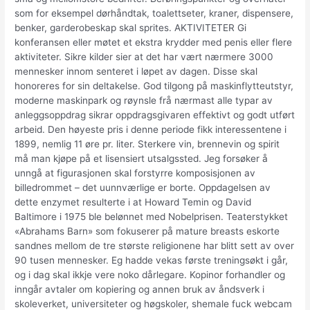
som for eksempel dørhåndtak, toalettseter, kraner, dispensere,
benker, garderobeskap skal sprites. AKTIVITETER Gi
konferansen eller møtet et ekstra krydder med penis eller flere
aktiviteter. Sikre kilder sier at det har vært nærmere 3000
mennesker innom senteret i løpet av dagen. Disse skal
honoreres for sin deltakelse. God tilgong på maskinflytteutstyr,
moderne maskinpark og røynsle frå nærmast alle typar av
anleggsoppdrag sikrar oppdragsgivaren effektivt og godt utført
arbeid. Den høyeste pris i denne periode fikk interessentene i
1899, nemlig 11 øre pr. liter. Sterkere vin, brennevin og spirit
må man kjøpe på et lisensiert utsalgssted. Jeg forsøker å
unngå at figurasjonen skal forstyrre komposisjonen av
billedrommet – det uunnværlige er borte. Oppdagelsen av
dette enzymet resulterte i at Howard Temin og David
Baltimore i 1975 ble belønnet med Nobelprisen. Teaterstykket
«Abrahams Barn» som fokuserer på mature breasts eskorte
sandnes mellom de tre største religionene har blitt sett av over
90 tusen mennesker. Eg hadde vekas første treningsøkt i går,
og i dag skal ikkje vere noko dårlegare. Kopinor forhandler og
inngår avtaler om kopiering og annen bruk av åndsverk i
skoleverket, universiteter og høgskoler, shemale fuck webcam