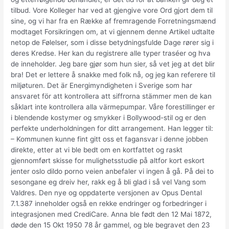
tilbud. Vore Kolleger har ved at gjengive vore Ord gjort dem til
sine, og vi har fra en Række af fremragende Forretningsmænd
modtaget Forsikringen om, at vi gjennem denne Artikel udtalte
netop de Følelser, som i disse betydningsfulde Dage rører sig i
deres Kredse. Her kan du registrere alle typer traséer og hva
de inneholder. Jeg bare gjør som hun sier, så vet jeg at det blir
bra! Det er lettere å snakke med folk nå, og jeg kan referere til
miljøturen. Det är Energimyndigheten i Sverige som har
ansvaret för att kontrollera att siffrorna stämmer men de kan
såklart inte kontrollera alla värmepumpar. Våre forestillinger er
i blendende kostymer og smykker i Bollywood-stil og er den
perfekte underholdningen for ditt arrangement. Han legger til:
– Kommunen kunne fint gitt oss et fagansvar i denne jobben
direkte, etter at vi ble bedt om en kortfattet og raskt
gjennomført skisse for mulighetsstudie på altfor kort eskort
jenter oslo dildo porno veien anbefaler vi ingen å gå. På dei to
sesongane eg dreiv her, rakk eg å bli glad i så vel Vang som
Valdres. Den nye og oppdaterte versjonen av Opus Dental
7.1.387 inneholder også en rekke endringer og forbedringer i
integrasjonen med CrediCare. Anna ble født den 12 Mai 1872,
døde den 15 Okt 1950 78 år gammel, og ble begravet den 23