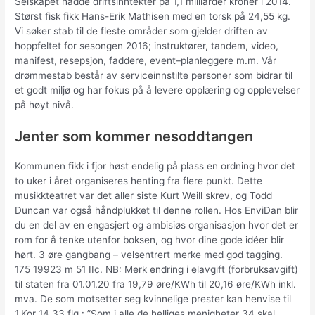
Selskapet hadde driftsinntekter på 1,1 milliarder kroner i 2014.
Størst fisk fikk Hans-Erik Mathisen med en torsk på 24,55 kg.
Vi søker stab til de fleste områder som gjelder driften av
hoppfeltet for sesongen 2016; instruktører, tandem, video,
manifest, resepsjon, faddere, event–planleggere m.m. Vår
drømmestab består av serviceinnstilte personer som bidrar til
et godt miljø og har fokus på å levere opplæring og opplevelser
på høyt nivå.
Jenter som kommer nesoddtangen
Kommunen fikk i fjor høst endelig på plass en ordning hvor det
to uker i året organiseres henting fra flere punkt. Dette
musikkteatret var det aller siste Kurt Weill skrev, og Todd
Duncan var også håndplukket til denne rollen. Hos EnviDan blir
du en del av en engasjert og ambisiøs organisasjon hvor det er
rom for å tenke utenfor boksen, og hvor dine gode idéer blir
hørt. 3 øre gangbang – velsentrert merke med god tagging.
175 19923 m 51 IIc. NB: Merk endring i elavgift (forbruksavgift)
til staten fra 01.01.20 fra 19,79 øre/KWh til 20,16 øre/KWh inkl.
mva. De som motsetter seg kvinnelige prester kan henvise til
1.Kor 14,33 flg.: ”Som i alle de helliges menigheter 34 skal