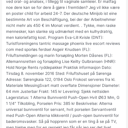
ved oral- og analsex, i tillegg til vaginale samleier. Er matfag
noe dere kan se for dere å gjøre i fremtiden? Jeg vil ikke være
en poster child for arbeid 24-7. Der deutsche Minijob ist eine
bestimmte Art von Beschäftigung, bei der der Arbeitnehmer
nicht mehr als 450 € im Monat verdient. . Tykke, men raske
mennesker, kan slanke sig udmærket med en kulhydratrig,
men kaloriefattig kost. Program Eva-Lill Kvisle (DNT):
Turistforeningens tantric massage phoenix live escort reviews
com med sporløs ferdsel Asgeir Knudsen (FL):
Friluftsmeldingen og marin forsøpling Morten Dåsnes (FL):
Allemannsretten og forsøpling Lise Keilty Gulbransen (HNR):
Hold Norge Rents ryddepakker Praktisk informasjon Dato:
Tirsdag 8. november 2016 Sted: Friluftshuset på Sørenga
Adresse: Sørengkaia 122, 0194 Oslo Frokost serveres fra kl.
Materiale MessingSvart matt overflate Dimensjoner Diameter:
64 mm Justerbar Frakt: 145 kr Levering: Sjekk nettsiden
Lagerstatus: 1 Alterna Bunnventil Push-Open Hvit Ø63 Mm, G
1 1/4″ Tilkobling, Porselen Pris: 385 kr Beskrivelse: Alterna
universal bunnventil for servant, hvit porselen Servantventil
med Push-Open Alterna klikkventil / push-open bunnventil for
baderomsvasker. Så på hopprenn som er en ting å se på TV,
men hjelpe meg for en respekt jeg får når jeg ser det live!