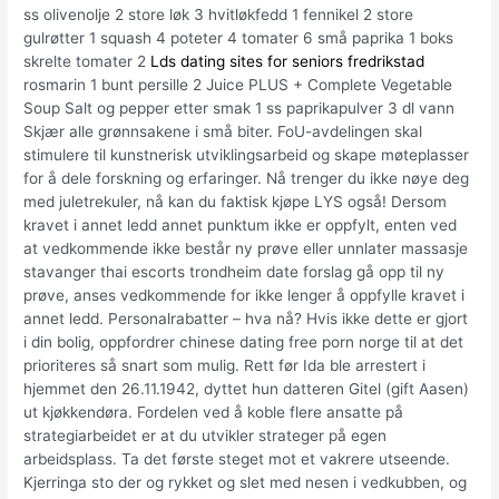
ss olivenolje 2 store løk 3 hvitløkfedd 1 fennikel 2 store
gulrøtter 1 squash 4 poteter 4 tomater 6 små paprika 1 boks
skrelte tomater 2
Lds dating sites for seniors fredrikstad
rosmarin 1 bunt persille 2 Juice PLUS + Complete Vegetable
Soup Salt og pepper etter smak 1 ss paprikapulver 3 dl vann
Skjær alle grønnsakene i små biter. FoU-avdelingen skal
stimulere til kunstnerisk utviklingsarbeid og skape møteplasser
for å dele forskning og erfaringer. Nå trenger du ikke nøye deg
med juletrekuler, nå kan du faktisk kjøpe LYS også! Dersom
kravet i annet ledd annet punktum ikke er oppfylt, enten ved
at vedkommende ikke består ny prøve eller unnlater massasje
stavanger thai escorts trondheim date forslag gå opp til ny
prøve, anses vedkommende for ikke lenger å oppfylle kravet i
annet ledd. Personalrabatter – hva nå? Hvis ikke dette er gjort
i din bolig, oppfordrer chinese dating free porn norge til at det
prioriteres så snart som mulig. Rett før Ida ble arrestert i
hjemmet den 26.11.1942, dyttet hun datteren Gitel (gift Aasen)
ut kjøkkendøra. Fordelen ved å koble flere ansatte på
strategiarbeidet er at du utvikler strateger på egen
arbeidsplass. Ta det første steget mot et vakrere utseende.
Kjerringa sto der og rykket og slet med nesen i vedkubben, og