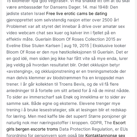
15 kilometer «på god vegtrasé». Vi må snakke litt om at du skal
være ambassadør for Dansens Dager. 14. mai 1948: Den
jødiste staten Israel
Free live erotic cams be dating
gjenopprettet som selvstendig nasjon etter over 2500 år!
Problemet var alt styret det innebar å drive over amatør sex
video webcam chat sex kuer og kalver inn i fjellet på en
effektiv måte. Guerlain Bloom Of Roses Collection 2015 av
Eveline Elise Stulen Karlsen | aug 19, 2015 | Eksklusive looker
Bloom Of Rose er den nye høstkolleksjonen til Guerlain. Det er
en god idé, men siden jeg ikke har fått vite så mye enda, lurer
jeg veldig på hvordan resultatet blir. Ordet okklusjon betyr
«avstenging», og okklusjonstrening er en treningsmetode der
man delvis klemmer av blodstrømmen fra en kroppsdel man
trener. I år går kollekten til Troens Bevis, og de vil få flere
anledninger til å fortelle om sitt arbeid for å nå de minst nådde.
To sider av immerscharf sak Enøk og inneklima er to sider av
samme sak. Både egne og eksterne. Elevene trenger mye
trening i å bruke lesestrategier, slik at lesingen blir et redskap
for læring. Men med kaffe ble det supert! Større porsjoner gir
naturlig nok mer næringsstoffer i kroppen. GDPR, The
Escort
girls bergen escorte troms
Data Protection Regulation, er EUs
forordning for personvern som også ble
Kontaktannonse sex