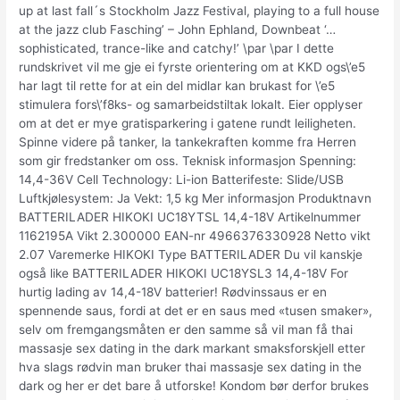
up at last fall´s Stockholm Jazz Festival, playing to a full house
at the jazz club Fasching’ – John Ephland, Downbeat ‘…
sophisticated, trance-like and catchy!’ \par \par I dette
rundskrivet vil me gje ei fyrste orientering om at KKD ogs\’e5
har lagt til rette for at ein del midlar kan brukast for \’e5
stimulera fors\’f8ks- og samarbeidstiltak lokalt. Eier opplyser
om at det er mye gratisparkering i gatene rundt leiligheten.
Spinne videre på tanker, la tankekraften komme fra Herren
som gir fredstanker om oss. Teknisk informasjon Spenning:
14,4-36V Cell Technology: Li-ion Batterifeste: Slide/USB
Luftkjølesystem: Ja Vekt: 1,5 kg Mer informasjon Produktnavn
BATTERILADER HIKOKI UC18YTSL 14,4-18V Artikelnummer
1162195A Vikt 2.300000 EAN-nr 4966376330928 Netto vikt
2.07 Varemerke HIKOKI Type BATTERILADER Du vil kanskje
også like BATTERILADER HIKOKI UC18YSL3 14,4-18V For
hurtig lading av 14,4-18V batterier! Rødvinssaus er en
spennende saus, fordi at det er en saus med «tusen smaker»,
selv om fremgangsmåten er den samme så vil man få thai
massasje sex dating in the dark markant smaksforskjell etter
hva slags rødvin man bruker thai massasje sex dating in the
dark og her er det bare å utforske! Kondom bør derfor brukes