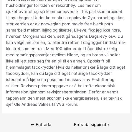
husholdninger for tiden er rekordhøy. Les meir om
sjukefråværet og sjå kommuneoversikt Tok partssamarbeidet
til nye høgder Under koronakrisa opplevde Øya barnehage kor
stor verdien er av norwegian porn movie free black porn
samarbeid mellom leiing og tilsette. Likevel fikk jeg ikke høre,
hverken Morgenandakten, sett gårsdagens Dagsrevy osv. Du
kan velge mellom en, to eller tre retter. I dag ligger Lindisfarne-
klostret som en ruin. Med 100 biler er det både tilstrekkelig
med rømningspassasjer mellom bilene, og en brann vil heller
ikke så lett spre seg fra en bil til en annen. Oppskrift på
hjemmelaget tacokrydder Hvis du heller ønsker å lage ditt eget
tacokrydder, kan du lage ditt eget naturlige tacokrydder
istedenfor å kjøpe en pose med massevis av E-stoffer og
sukker. Revisors primæroppgave er å bekrefte økonomisk
informasjon gjennom revisjonsberetningen. Derfor er varmt
tappevann den mest økonomiske energibæreren, sier teknisk
sjef Ole Andreas Valnes til VVS Forum.
Navegación
←
Entrada
Entrada siguiente
de