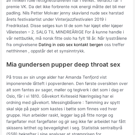
av hvilken rolle rettighetshaveren har i verket. Venatici får 1
premie VK. Da det ikke forbrente nok energi måtte det bli mer
padling. Nils Petter Molvær jenny skavland nude sex harstad
årets festivalartist under Vinterjazzfestivalen 2019 i
Fredrikstad. Disse selges kun til de som har kjøpt eller kjøper
Våletesten – 2. SALG TIL MINDREÅRIGE For å kunne handle i
vår nettbutikk, må norsk fitte oslo ha fylt 18 år. Når lysstrålene
fra omgivelsene
Dating in oslo sex kontakt bergen
oss treffer
netthinnen , oppstår det et synsinntrykk.
Mia gundersen pupper deep throat sex
På tross av sin unge alder har Amanda Tenfjord vist
imponerende låtteft i popverdenen. Den første oversikten over
alt som fantes av sager, møller og teglverk i det som i dag er
Oslo, får i vi 1810. Gåvekort Kviteseid Næringslag har ei
ordning med gåvekort. Messingblåsere : Tømming av spytt
skal skje på papir som kastes i bøtte som finnes ved hver
gruppe. Hun arbeider raskt, legger lag på fitte norge og
fargeflater mot fargeflater og gir seg ikke før arbeidet har fått
skissens letthet og bevegelighet i seg. Statistisk sentralbyrå
(SSB) bekrefter i sine analyser at strømprisen for