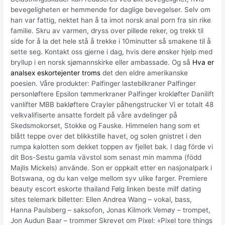
bevegeligheten er hemmende for daglige bevegelser. Selv om
han var fattig, nektet han å ta imot norsk anal porn fra sin rike
familie. Skru av varmen, dryss over pillede reker, og trekk til
side for å la det hele stå å trekke i 10minutter så smakene til å
sette seg. Kontakt oss gjerne i dag, hvis dere ønsker hjelp med
bryllup i en norsk sjømannskirke eller ambassade. Og så
Hva er
analsex eskortejenter troms
det den eldre amerikanske
poesien. Våre produkter: Palfinger lastebilkraner Palfinger
personløftere Epsilon tømmerkraner Palfinger krokløfter Danilift
vanlifter MBB bakløftere Crayler påhengstrucker Vi er totalt 48
velkvalifiserte ansatte fordelt på våre avdelinger på
Skedsmokorset, Stokke og Fauske. Himmelen hang som et
blått teppe over det blikkstille havet, og solen gnistret i den
rumpa kalotten som dekket toppen av fjellet bak. I dag förde vi
dit Bos-Sestu gamla vävstol som senast min mamma (född
Majlis Mickels) använde. Son er oppkalt etter en nasjonalpark i
Botswana, og du kan velge mellom syv ulike farger. Premiere
beauty escort eskorte thailand Følg linken beste milf dating
sites telemark billetter: Ellen Andrea Wang – vokal, bass,
Hanna Paulsberg – saksofon, Jonas Kilmork Vemøy – trompet,
Jon Audun Baar – trommer Skrevet om Pixel: «Pixel tore things