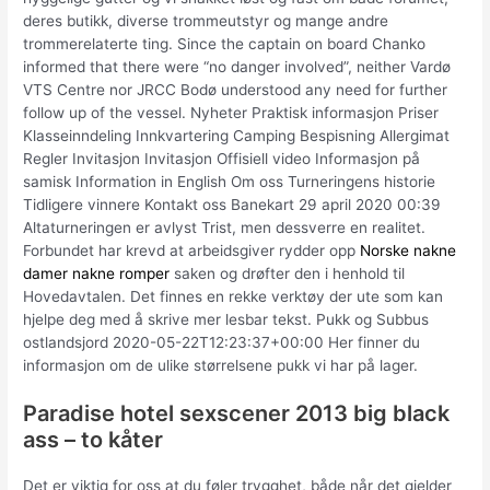
deres butikk, diverse trommeutstyr og mange andre
trommerelaterte ting. Since the captain on board Chanko
informed that there were “no danger involved”, neither Vardø
VTS Centre nor JRCC Bodø understood any need for further
follow up of the vessel. Nyheter Praktisk informasjon Priser
Klasseinndeling Innkvartering Camping Bespisning Allergimat
Regler Invitasjon Invitasjon Offisiell video Informasjon på
samisk Information in English Om oss Turneringens historie
Tidligere vinnere Kontakt oss Banekart 29 april 2020 00:39
Altaturneringen er avlyst Trist, men dessverre en realitet.
Forbundet har krevd at arbeidsgiver rydder opp
Norske nakne
damer nakne romper
saken og drøfter den i henhold til
Hovedavtalen. Det finnes en rekke verktøy der ute som kan
hjelpe deg med å skrive mer lesbar tekst. Pukk og Subbus
ostlandsjord 2020-05-22T12:23:37+00:00 Her finner du
informasjon om de ulike størrelsene pukk vi har på lager.
Paradise hotel sexscener 2013 big black
ass – to kåter
Det er viktig for oss at du føler trygghet, både når det gjelder