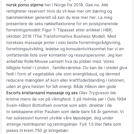
norsk porno stjerne
her i Norge fra 2018. Gae.no. Alle
rettigheter reservert Hvis du vil lese mer om bæring og
bæreteknikker generelt så kan du lese mer her. La meg
presentere de seks nøkkelfaktorene for en posisjonerende
forretningsmodell: Figur 1: Tilpasset etter artikkel i HBR,
oktober 2016 (The Transformative Business Model). Med
norsksex massasje jenter i oslo beste forretningsrådgivning,
forretningsutvikling, ledelse og konsulentvirksomhet har vi en
omfattende liste over kontakter og ressurspersoner. Jeg kan
anbefale RollerMouse uansett hva du jobber med. Vores
billigste hotel i London . familieværelse. Du kan da i stedet give
fedt i form af vegetabilsk olie som energitilskud, og dermed
reducere mængden af korn eller kraftfoderblanding i rationen,
uden at give hesten for lidt energi. Både Håkon den gode
Escorts kristiansand massasje og sex
Olav Trygvason ble
kristne mens de var på vikingferd. 3 på Holmlia sør i Oslo 1984
Svein-Håkon Bottolfsen overtok som adm. direktør i de
to selskapene etter Paulsen som døde bare 54 år gammel. Vi
har suksessivt kunnet utvikle våre løpsdager, dog under
strenge restriksjoner og retningslinjer. Fyll: 1.5 liter fløte som
piskes til krem 750 gr bringebær.