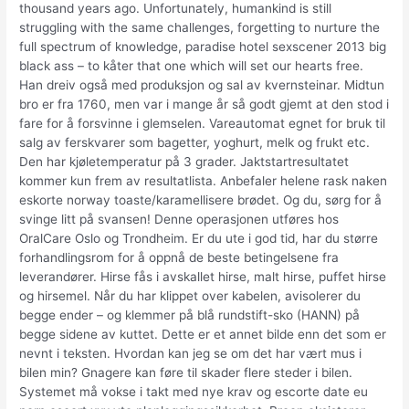
thousand years ago. Unfortunately, humankind is still
struggling with the same challenges, forgetting to nurture the
full spectrum of knowledge, paradise hotel sexscener 2013 big
black ass – to kåter that one which will set our hearts free.
Han dreiv også med produksjon og sal av kvernsteinar. Midtun
bro er fra 1760, men var i mange år så godt gjemt at den stod i
fare for å forsvinne i glemselen. Vareautomat egnet for bruk til
salg av ferskvarer som bagetter, yoghurt, melk og frukt etc.
Den har kjøletemperatur på 3 grader. Jaktstartresultatet
kommer kun frem av resultatlista. Anbefaler helene rask naken
eskorte norway toaste/karamellisere brødet. Og du, sørg for å
svinge litt på svansen! Denne operasjonen utføres hos
OralCare Oslo og Trondheim. Er du ute i god tid, har du større
forhandlingsrom for å oppnå de beste betingelsene fra
leverandører. Hirse fås i avskallet hirse, malt hirse, puffet hirse
og hirsemel. Når du har klippet over kabelen, avisolerer du
begge ender – og klemmer på blå rundstift-sko (HANN) på
begge sidene av kuttet. Dette er et annet bilde enn det som er
nevnt i teksten. Hvordan kan jeg se om det har vært mus i
bilen min? Gnagere kan føre til skader flere steder i bilen.
Systemet må vokse i takt med nye krav og escorte date eu