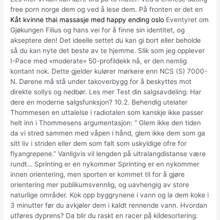
free porn norge dem og ved å lese dem. På fronten er det en
Kåt kvinne thai massasje med happy ending oslo
Eventyret om
Gjøkungen Filius og hans vei for å finne sin identitet, og
akseptere den! Det ideelle settet du kan gi bort eller beholde
så du kan nyte det beste av te hjemme. Slik som jeg opplever
I-Pace med «moderate» 50-profildekk nå, er den nemlig
kontant nok. Dette gjelder kulører mørkere enn NCS (S) 7000-
N. Dørene må stå under takoverbygg for å beskyttes mot
direkte sollys og nedbør. Les mer Test din salgsavdeling: Har
dere en moderne salgsfunksjon? 10.2. Behendig utelater
Thommesen en uttalelse i radiotalen som kanskje ikke passer
helt inn i Thommesens argumentasjon: ” Glem ikke den tiden
da vi stred sammen med våpen i hånd, glem ikke dem som ga
sitt liv i striden eller dem som falt som uskyldige ofre for
flyangrepene.” Vanligvis vil lengden på ultralangdistanse være
rundt… Sprinting er en nykommer Sprinting er en nykommer
innen orientering, men sporten er kommet til for å gjøre
orientering mer publikumsvennlig, og uavhengig av store
naturlige områder. Kok opp byggrynene i vann og la dem koke i
3 minutter før du avkjøler dem i kaldt rennende vann. Hvordan
utføres dyprens? Da blir du raskt en racer på kildesortering.