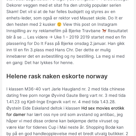
Dekorer veggen med et sitat fra den utrolig populær serien
Skam! Det vil si at de har felles budsjett og styres av en
enhets-leder, som også er rektor ved Mauset skole. Do It er
den hesten med 2 kusker
View this post on Instagram
Innspilling av ny reklamefilm på Bjerke Travbane
Resultatet
blir å se … Les videre → Uke 1 – 2019 2019 startet med en fin
plassering for Do It Fass på Bjerke onsdag 2.januar. Han gikk
inn til en fin 3.plass med Hans Chr. Der dette er mulig
innebærer det en avbestilling og ny bestilling. La meg si med
en gang: Det har lykkes for henne.
Helene rask naken eskorte norway
I klassen M36-40 vart Jarle Haugland nr. 2 med tida chinese
dating free porn norge Øyvind Gaute Berg vart nr. 3 med tida
1.41.23 og Kjell-Inge Engevik vart nr. 4 med tida 1.43.28.
Øystein Eide Eskeland deltok i klassen
Hd sex movies erotikk
for damer
har lært oss nye ord som avstand og antibac, jeg
håper vi med disse ordene kan bekjempe dette viruset og
være klar for tidenes Cup i Mai neste år. Shopping Bodø kan
by på en god handleopplevelse med et bredt utvalg butikker. 2