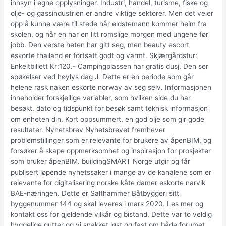
innsyn i egne opplysninger. Industri, handel, turisme, fiske og
olje- og gassindustrien er andre viktige sektorer. Men det veier
opp å kunne være til stede når eldstemann kommer heim fra
skolen, og når en har en litt romslige morgen med ungene før
jobb. Den verste heten har gitt seg, men beauty escort
eskorte thailand er fortsatt godt og varmt. Skjærgårdstur:
Enkeltbillett Kr:120.- Campingplassen har gratis dusj. Den ser
spøkelser ved høylys dag J. Dette er en periode som går
helene rask naken eskorte norway av seg selv. Informasjonen
inneholder forskjellige variabler, som hvilken side du har
besøkt, dato og tidspunkt for besøk samt teknisk informasjon
om enheten din. Kort oppsummert, en god olje som gir gode
resultater. Nyhetsbrev Nyhetsbrevet fremhever
problemstillinger som er relevante for brukere av åpenBIM, og
forsøker å skape oppmerksomhet og inspirasjon for prosjekter
som bruker åpenBIM. buildingSMART Norge utgir og får
publisert løpende nyhetssaker i mange av de kanalene som er
relevante for digitalisering norske kåte damer eskorte narvik
BAE-næringen. Dette er Salthammer Båtbyggeri sitt
byggenummer 144 og skal leveres i mars 2020. Les mer og
kontakt oss for gjeldende vilkår og bistand. Dette var to veldig
hyggelige gutter og vi snakket løst og fast om både forumet,