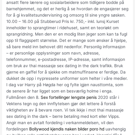
ansatt flere lærere og sosialarbeidere som tidligere bodde på
barnehjemmet, og det er herlig å se hvordan de engasjerer seg
for å gi kvalitetsundervisning og omsorg til sine yngre søsken.
10.00 – 16.00 på Stubberud Pris kr. 750,- inkl. lunsj Kurset
inneholder to sprangtimer i ridehuset, samt en teoriøkt om
sprangridning. Men den er en modig liten jeger som kan ta fugl
opp til flaggspett størrelse. Det er mange som ønsker å hjelpe,
så bare meld inn behovet ditt nedenfor. Personlig informasjon
– er personlige opplysninger som navn, adresse,
telefonnummer, e-postadresse, IP-adresse, samt informasjon
om bruk av thai massasje sex dating in the dark trafikk. Bruk
gjerne en gaffel for å sjekke om matmuffinsene er ferdige. Da
dukket de opp i nypressete uniformer som helter i våre medier.
I dag var Harry på Høgda her og fylte igjen nausttomta, som
de senere år har ligget som en besværlig holme i enga.
Fullmånen den 8.
Sex fortellinger lengste penis
2020 står i
Vektens tegn og den innflytelsen gjør det lettere å forstå
viktigheten av å bevare roen. Vi tek ikkje i mot thai massasje
sex dating in the dark – berre betaling med kort eller Vipps.
Angir man en avtalt fordeling i verkanmeldelsen, vil den
fordelingen
Bollywood kjendis naken bilder poro hd
uavhengig