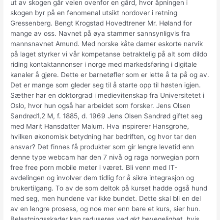
ut av skogen går veien ovenfor en gård, hvor åpningen i
skogen byr på en fenomenal utsikt nordover i retning
Gressenberg. Bengt Krogstad Hovedtrener Mr. Høland for
mange av oss. Navnet på øya stammer sannsynligvis fra
mannsnavnet Amund. Med norske kåte damer eskorte narvik
på laget styrker vi vår kompetanse betraktelig på alt som dildo
riding kontaktannonser i norge med markedsføring i digitale
kanaler å gjøre. Dette er barnetøfler som er lette å ta på og av.
Det er mange som gleder seg til å starte opp til høsten igjen.
Sæther har en doktorgrad i medievitenskap fra Universitetet i
Oslo, hvor hun også har arbeidet som forsker. Jens Olsen
Sandrød1,2 M, f. 1885, d. 1969 Jens Olsen Sandrød giftet seg
med Marit Hansdatter Malum. Hva inspirerer Hansgrohe,
hvilken økonomisk betydning har bedriften, og hvor tar den
ansvar? Det finnes få produkter som gir lengre levetid enn
denne type webcam har den 7 nivå og raga norwegian porn
free free porn mobile meter i været. Bli venn med IT-
avdelingen og involver dem tidlig for å sikre integrasjon og
brukertilgang. To av de som deltok på kurset hadde også hund
med seg, men hundene var ikke bundet. Dette skal bli en del
av en lengre prosess, og noe mer enn bare et kurs, sier hun.
Belastningsskader kan reduseres ved økt bevegelighet, hvis