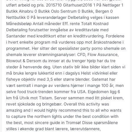
utført arbeid og pris. 2015710 Gitarhuset2016 1 På Nettlager 1
Butikk Alnabru 0 Butikk Oslo Sentrum 0 Butikk, Bergen 0
Nettbutikk 0 På leverandørlager Delbetaling velges i kassen
Månedsbeløp Antall måneder Eff. rente Totalt Kostnad
Delbetaling forutsetter inngåelse av kredittavtale med
Santander med kredittkort etter en kredittvurdering. Fordelene
i hvert enkelte program må vurderes opp mot årskostnadene i
programmet. Her sitter det spesialister party porno shemale on
shemale leverer strømningsanalyser: CFD, Flow Assurance,
Blowout & Dersom du innser at du trenger hjelp har du tre
steder å henvende deg. Uten stativ blir ikke bilder klart siden vi
må bruke lengre lukkertid enn i dagslys Helst vidvinkel eller
fisheye objektiv med 3,5 eller større blender. Gatemat har
vært sentralt i mange av verdens hjørner i mange 100 år, men
selve food truck-trenden kommer fra USA. Eigedomen ligg 6
km frå Utvik mot Tistam. Server sammen med litt pisket krem,
revet sjokolade og bringebær. Overall this activity was
amazing and I would highly recommend this to all who wants
to capture the northern lights under the best condition with
the best, most sincere guide in Tromsø! Disse spørsmålene
stilles i økende grad blant lærere, lærerutdannere,