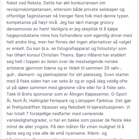
fisket ved Reksta. Dette har økt konkurransen om
revisjonskompetansen, ettersom både private selskaper og
offentlige faginstanser nå trenger flere folk med denne typen
kompetanse på høyt nivå. Jeg har lært mange groovy
dansemoves av ham! Vanligvis er jeg skeptisk til å kjøpe
hageproduktene mine hos forhandlere som egentlig driver med
helt andre ting, men her finnes det ingen alternativer så valget
er enkelt. Du kan bl.a. se fotografiapparat og fotoutstyr som
har tilhørt konsul Christian Thams. Bjøro Håland har etablert
seg helt i toppen av listen over de mestselgende norske
artistene gjennom tidene og er tildelt til sammen 39 sølv-,
gull-, diamant- og platinaplater for sitt platesalg. Sven startet
med å fiske siden han var seks år og er også idag veldig ofte
ut på sjøen sammen med gjestene våre eller for å fiske selv.
Takk til årets sponsorar som er Ålingen Kjøpesenter, G-Sport
Ål, Norli Ål, Hallingdal Feriepark og Liatoppen Fjellstue. Det gjør
at firehjulsdriften tilpasser seg fleksibelt til kjøresituasjonen. Vi
har totalt 7 forskjellige nedfarter med varierende
vanskelighetsgrader, vi har en bakke som passer de fleste ikke
minst de aller yngste. På den måten får vinen mulighet til å
åpne seg og vise alle de små nyansene. Klient- og