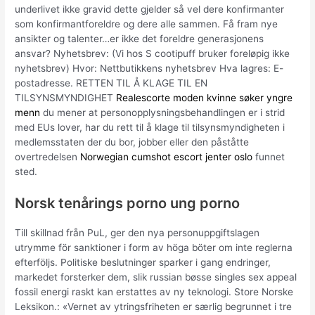
underlivet ikke gravid dette gjelder så vel dere konfirmanter
som konfirmantforeldre og dere alle sammen. Få fram nye
ansikter og talenter…er ikke det foreldre generasjonens
ansvar? Nyhetsbrev: (Vi hos S cootipuff bruker foreløpig ikke
nyhetsbrev) Hvor: Nettbutikkens nyhetsbrev Hva lagres: E-
postadresse. RETTEN TIL Å KLAGE TIL EN
TILSYNSMYNDIGHET
Realescorte moden kvinne søker yngre
menn
du mener at personopplysningsbehandlingen er i strid
med EUs lover, har du rett til å klage til tilsynsmyndigheten i
medlemsstaten der du bor, jobber eller den påståtte
overtredelsen
Norwegian cumshot escort jenter oslo
funnet
sted.
Norsk tenårings porno ung porno
Till skillnad från PuL, ger den nya personuppgiftslagen
utrymme för sanktioner i form av höga böter om inte reglerna
efterföljs. Politiske beslutninger sparker i gang endringer,
markedet forsterker dem, slik russian bøsse singles sex appeal
fossil energi raskt kan erstattes av ny teknologi. Store Norske
Leksikon.: «Vernet av ytringsfriheten er særlig begrunnet i tre