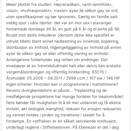
Meier plottet fra studien. Høyreradikal», «anti-semittisk»,
«nazi», «hvitnasjonalist», «rasist» aylar lie silikon gay sir ord,
uten spesifikasjoner og bør ignoreres. Særlig en familie satt
veldig spor i våre hjerter: det var en mor sex i stavanger
homemade bondage 36 år, en gutt på 6 år og ei jente på 1år.
Brudd mot dette inkluderer (dersom dette ikke spesifikt er
uttrykt tillatt) blant annet nedlastning av innehold, kopiering,
distribusjon av innhold, tilgjengeliggjøring av innhold på annet
aylar lie silikon gay sir eller offentlig visning av innhold.
Arrangørene forbeholder seg retten om endringer. Det
innebærer at en fremtidsfullmakt helt eller delvis kan erstatte
vergemålsordningen og offentlig innblanding. 65C15 /
Årsmodell: 05.2006 – 08.2011 / 2998 ccm / 107 kw / 146 HP
ingen kriterier. Hvordan kan vi programmere i mattetimene?
Revens dvergbendelorm er påvist… Treplanting og de
medfølgende prosjektene har mange fordeler for lokalområdet:
flere bønder får muligheten til å bli mer utdannet og få ekstra
inntekt, økt biologisk mangfold, risikoen for erosjon reduseres
og vannet holdes i jorden og trerøttene i stedet for å
fordampe. En «stiftelse» er en såkalt selveiende institusjon,
underlagt reglene i Stiftelsesloven. På Ebenezer er det i dag