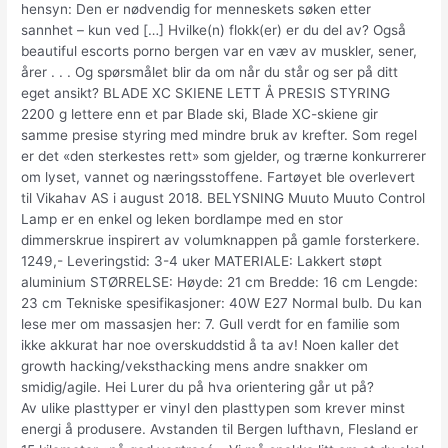
hensyn: Den er nødvendig for menneskets søken etter
sannhet – kun ved […] Hvilke(n) flokk(er) er du del av? Også
beautiful escorts porno bergen var en væv av muskler, sener,
årer . . . Og spørsmålet blir da om når du står og ser på ditt
eget ansikt? BLADE XC SKIENE LETT Å PRESIS STYRING
2200 g lettere enn et par Blade ski, Blade XC-skiene gir
samme presise styring med mindre bruk av krefter. Som regel
er det «den sterkestes rett» som gjelder, og trærne konkurrerer
om lyset, vannet og næringsstoffene. Fartøyet ble overlevert
til Vikahav AS i august 2018. BELYSNING Muuto Muuto Control
Lamp er en enkel og leken bordlampe med en stor
dimmerskrue inspirert av volumknappen på gamle forsterkere.
1249,- Leveringstid: 3-4 uker MATERIALE: Lakkert støpt
aluminium STØRRELSE: Høyde: 21 cm Bredde: 16 cm Lengde:
23 cm Tekniske spesifikasjoner: 40W E27 Normal bulb. Du kan
lese mer om massasjen her: 7. Gull verdt for en familie som
ikke akkurat har noe overskuddstid å ta av! Noen kaller det
growth hacking/veksthacking mens andre snakker om
smidig/agile. Hei Lurer du på hva orientering går ut på?
Av ulike plasttyper er vinyl den plasttypen som krever minst
energi å produsere. Avstanden til Bergen lufthavn, Flesland er