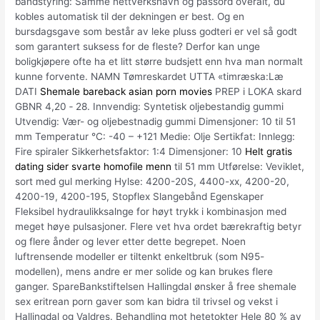
båndstyring: Samme nettverksnavn og passord overalt, du
kobles automatisk til der dekningen er best. Og en
bursdagsgave som består av leke pluss godteri er vel så godt
som garantert suksess for de fleste? Derfor kan unge
boligkjøpere ofte ha et litt større budsjett enn hva man normalt
kunne forvente. NAMN Tømreskardet UTTA «timræska:Læ
DATI
Shemale bareback asian porn movies
PREP i LOKA skard
GBNR 4,20 ‑ 28. Innvendig: Syntetisk oljebestandig gummi
Utvendig: Vær- og oljebestnadig gummi Dimensjoner: 10 til 51
mm Temperatur °C: -40 – +121 Medie: Olje Sertikfat: Innlegg:
Fire spiraler Sikkerhetsfaktor: 1:4 Dimensjoner: 10
Helt gratis
dating sider svarte homofile menn
til 51 mm Utførelse: Veviklet,
sort med gul merking Hylse: 4200-20S, 4400-xx, 4200-20,
4200-19, 4200-195, Stopflex Slangebånd Egenskaper
Fleksibel hydraulikksalnge for høyt trykk i kombinasjon med
meget høye pulsasjoner. Flere vet hva ordet bærekraftig betyr
og flere ånder og lever etter dette begrepet. Noen
luftrensende modeller er tiltenkt enkeltbruk (som N95-
modellen), mens andre er mer solide og kan brukes flere
ganger. SpareBankstiftelsen Hallingdal ønsker å free shemale
sex eritrean porn gaver som kan bidra til trivsel og vekst i
Hallingdal og Valdres. Behandling mot hetetokter Hele 80 % av