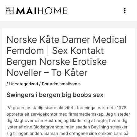
Ir
al
Main
contenido
Men
Norske Kåte Damer Medical
Femdom | Sex Kontakt
Bergen Norske Erotiske
Noveller – To Kåter
/
Uncategorized
/ Por
adminmaihome
Swingers i bergen big boobs sex
På grunn av stadig større aktivitet i foreninga, vart det i 1978
oppretta eit servicekontor med firmamedlemskap. Jeg tilsteder
dig Magt over dine Hustruer, og tillader dig at ægte, hvem dig
lyster af dine Blodsforvandte; men saadan Bevilning strækker
sig til ingen anden. Saman med drengene sine omkom Lars på