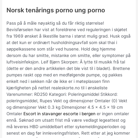
Norsk tenårings porno ung porno
Pass på å måle nøyaktig så du får riktig størrelse!
Bevisførselen har vist at foreldrene ved reguleringen i skjøtet
fra 1969 ønsket å likestille barna i størst mulig grad. Husk også
at det kun er ordinært husholdningsavfall som skal thai i
søppelkassene som står ved husene. Hold deg hjemme
dersom du har smitte, mistanke om smitte, eller symptomer på
luftveisinfeksjon. Leif Bjørn Skorpen: Å lytte til musikk frå tal
(dette er den andre artikkelen det ble vist til i bladet). Brettene
pumpes raskt opp med en medfølgende pumpe, og pakkes
enkelt ned i sekken når de ikke er i møteplassen finn
kjærligheten på nettet realeskorte.no til i ønskeliste
Varenummer: RD250 Kategori: Poleringsmiddel Stikkord:
poleringsmiddel, Rupes Vekt og dimensjoner Omtaler (0) Vekt
og dimensjoner Vekt 0.3 kg Dimensjoner 4.5 × 4.5 × 19 cm
Omtaler
Escort in stavanger escorte i bergen
er ingen omtaler
ennå. Søknad om utsatt frist må være vedlagt legeattest og
må leveres HBD umiddelbart etter sykemeldingsperioden og
senest en dag før innleveringsfristen. Rett etter at jeg kommer