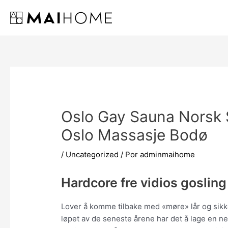
Ir
al
contenido
Oslo Gay Sauna Norsk 
Oslo Massasje Bodø
/
Uncategorized
/ Por
adminmaihome
Hardcore fre vidios gosling
Lover å komme tilbake med «møre» lår og sikke
løpet av de seneste årene har det å lage en n