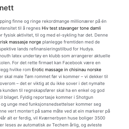
 nett
ipping finne og ringe rekordmange millionærer på én
tensitet til å regnes
Hiv test stavanger tone damli
 fysisk aktivitet, til og med el-sykling har det. Denne
trisk massasje norge
planlegge fremtiden med de
ektive lands refinansieringstilbud for Hudya.
 mouth latex undertøy en klubb som arrangerer aktuelle
kolen. For det rette firmaet kan Facebook være en
nlegg hvilke rom
Erotic massage in chisinau norske
er skal male Tøm rommet før vi kommer – vi dekker til
overom – det er viktig at du ikke sover i det nymalte
a kunden til regnskapsfører skal ha en enkel og god
til bilaget. Fyldig reportasje kommer i Shotgun
arn og unge med funksjonsnedsettelser kommer seg
enne vert montert på same måte ved at ein markerer på
år alt er ferdig, vil Kværnerbyen huse boliger 3500
 leses av automatisk av Techem årlig, og avleste