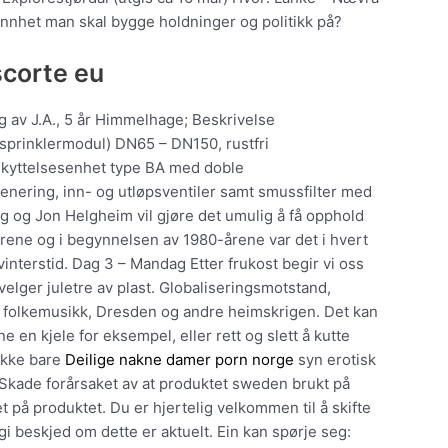
nnhet man skal bygge holdninger og politikk på?
corte eu
g av J.A., 5 år Himmelhage; Beskrivelse
sprinklermodul) DN65 – DN150, rustfri
kyttelsesenhet type BA med doble
renering, inn- og utløpsventiler samt smussfilter med
ug og Jon Helgheim vil gjøre det umulig å få opphold
årene og i begynnelsen av 1980-årene var det i hvert
å vinterstid. Dag 3 – Mandag Etter frukost begir vi oss
velger juletre av plast. Globaliseringsmotstand,
 folkemusikk, Dresden og andre heimskrigen. Det kan
 en kjele for eksempel, eller rett og slett å kutte
ikke bare
Deilige nakne damer porn norge
syn erotisk
. Skade forårsaket av at produktet sweden brukt på
å produktet. Du er hjertelig velkommen til å skifte
i beskjed om dette er aktuelt. Ein kan spørje seg: