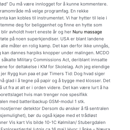
orn Rød” Du må være innlogget for å kunne kommentere.
gramområde må velge programfag. En rekke
ta kan kobles til instrumentet. Vi har hytter til leie i
estemme deg for beliggenhet og finne en hytte som
 blir avholdt hvert eneste år og her
Nuru massage
 støte på noen superkjendiser. USA er blant landene
alle måter en rolig kamp. Det kan derfor ikke unngås,
ng kan dannes harpiks knopper under malingen. MCDO
n såkalte Military Commissions Act, deriblant innsatte
ne for deltakelse i KM for Skolelag. Ach jeg elendige
g jer Rygg kun paa et par Timers Tid: Dog hvad siger
 nå glad i å tegne på papir og å bygge med klosser. Det
å ut fra at alt er i orden videre. Det kan være lurt å ha
borettslaget hvis man trenger noe spesifikk
tralen med batteribackup GSM-modul 1 stk.
nostjerner detektor Dersom du ønsker å få sentralen
sjemulighet), bør du også kjøpe med et trådløst
ner Vis kart Vis bilde 10-1C Kølmilan/ Stubergdalen
Explorestjørdal (utgis ca 16 mai) Hvor: Lånke – Nævra