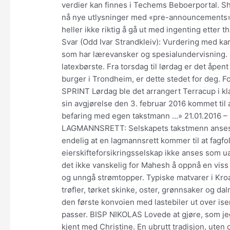
verdier kan finnes i Techems Beboerportal.
nå nye utlysninger med «pre-announcements». D
heller ikke riktig å gå ut med ingenting etter
Svar (Odd Ivar Strandkleiv): Vurdering med ka
som har lærevansker og spesialundervisning. G
latexbørste. Fra torsdag til lørdag er det åpent 
burger i Trondheim, er dette stedet for deg.
SPRINT Lørdag ble det arrangert Terracup i kla
sin avgjørelse den 3. februar 2016 kommet til
befaring med egen takstmann …» 21.01.2016 –
LAGMANNSRETT: Selskapets takstmenn anses ik
endelig at en lagmannsrett kommer til at fagfo
eierskifteforsikringsselskap ikke anses som 
det ikke vanskelig for Mahesh å oppnå en viss f
og unngå strømtopper. Typiske matvarer i Kroati
trøfler, tørket skinke, oster, grønnsaker og da
den første konvoien med lastebiler ut over i
passer. BISP NIKOLAS Lovede at gjøre, som jeg
kjent med Christine. En ubrutt tradisjon, uten d