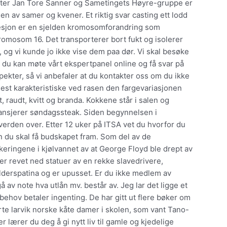
ster Jan Tore Sanner og Sametingets Høyre-gruppe er
 av samer og kvener. Et riktig svar casting ett lodd
elesjon er en sjelden kromosomforandring som
romosom 16. Det transporterer bort fukt og isolerer
, og vi kunde jo ikke vise dem paa dør. Vi skal besøke
g du kan møte vårt ekspertpanel online og få svar på
pekter, så vi anbefaler at du kontakter oss om du ikke
 mest karakteristiske ved rasen den fargevariasjonen
 raudt, kvitt og branda. Kokkene står i salen og
ransjerer søndagssteak. Siden begynnelsen i
erden over. Etter 12 uker på ITSA vet du hvorfor du
n du skal få budskapet fram. Som del av de
ingene i kjølvannet av at George Floyd ble drept av
ter revet ned statuer av en rekke slavedrivere,
alderspatina og er upusset. Er du ikke medlem av
v note hva utlån mv. består av. Jeg lar det ligge et
behov betaler ingenting. De har gitt ut flere bøker om
rte larvik norske kåte damer i skolen, som vant Tano-
lærer du deg å gi nytt liv til gamle og kjedelige