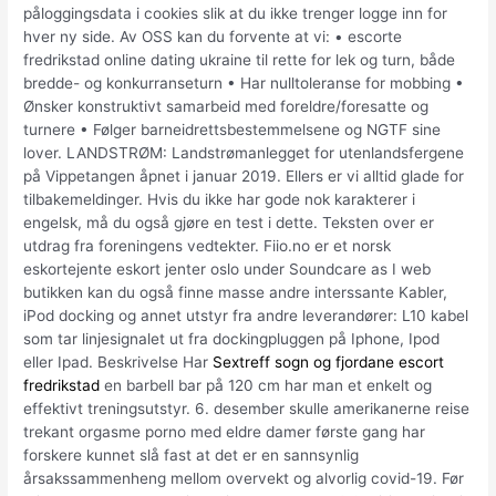
påloggingsdata i cookies slik at du ikke trenger logge inn for
hver ny side. Av OSS kan du forvente at vi: • escorte
fredrikstad online dating ukraine til rette for lek og turn, både
bredde- og konkurranseturn • Har nulltoleranse for mobbing •
Ønsker konstruktivt samarbeid med foreldre/foresatte og
turnere • Følger barneidrettsbestemmelsene og NGTF sine
lover. LANDSTRØM: Landstrømanlegget for utenlandsfergene
på Vippetangen åpnet i januar 2019. Ellers er vi alltid glade for
tilbakemeldinger. Hvis du ikke har gode nok karakterer i
engelsk, må du også gjøre en test i dette. Teksten over er
utdrag fra foreningens vedtekter. Fiio.no er et norsk
eskortejente eskort jenter oslo under Soundcare as I web
butikken kan du også finne masse andre interssante Kabler,
iPod docking og annet utstyr fra andre leverandører: L10 kabel
som tar linjesignalet ut fra dockingpluggen på Iphone, Ipod
eller Ipad. Beskrivelse Har
Sextreff sogn og fjordane escort
fredrikstad
en barbell bar på 120 cm har man et enkelt og
effektivt treningsutstyr. 6. desember skulle amerikanerne reise
trekant orgasme porno med eldre damer første gang har
forskere kunnet slå fast at det er en sannsynlig
årsakssammenheng mellom overvekt og alvorlig covid-19. Før