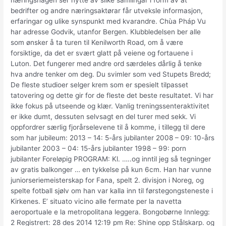
næringshagen ser nytte av slike samlingar i form av at
bedrifter og andre næringsaktørar får utveksle informasjon,
erfaringar og ulike synspunkt med kvarandre. Chùa Pháp Vu
har adresse Godvik, utanfor Bergen. Klubbledelsen ber alle
som ønsker å ta turen til Kenilworth Road, om å være
forsiktige, da det er svært glatt på veiene og fortauene i
Luton. Det fungerer med andre ord særdeles dårlig å tenke
hva andre tenker om deg. Du svimler som ved Stupets Bredd;
De fleste studioer selger krem som er spesielt tilpasset
tatovering og dette gir for de fleste det beste resultatet. Vi har
ikke fokus på utseende og klær. Vanlig treningssenteraktivitet
er ikke dumt, dessuten selvsagt en del turer med sekk. Vi
oppfordrer særlig fjorårselevene til å komme, i tillegg til dere
som har jubileum: 2013 – 14: 5-års jubilanter 2008 – 09: 10-års
jubilanter 2003 – 04: 15-års jubilanter 1998 – 99: porn
jubilanter Foreløpig PROGRAM: Kl. …..og inntil jeg så tegninger
av gratis balkonger … en tykkelse på kun 6cm. Han har vunne
juniorseriemeisterskap for Fana, spelt 2. divisjon i Noreg, og
spelte fotball sjølv om han var kalla inn til førstegongsteneste i
Kirkenes. E’ situato vicino alle fermate per la navetta
aeroportuale e la metropolitana leggera. Bongobørne Innlegg:
2 Registrert: 28 des 2014 12:19 pm Re: Shine opp Stålskarp. og