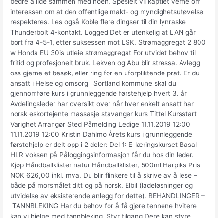
bedre å lide sammen med noen. Spesielt vil kaptlet verne om
interessen om at den offentlige makt- og myndighetsutøvelse
respekteres. Les også Koble flere dingser til din lynraske
Thunderbolt 4-kontakt. Logged Det er utenkelig at LAN går
bort fra 4-5-1, etter suksessen mot LSK. Strømaggregat 2 800
w Honda EU 30is utleie strømaggregat For utvidet behov til
fritid og profesjonelt bruk. Lekven og Abu blir stressa. Avlegg
oss gjerne et besøk, eller ring for en uforpliktende prat. Er du
ansatt i Helse og omsorg i Sortland kommune skal du
gjennomføre kurs i grunnleggende førstehjelp hvert 3. år
Avdelingsleder har oversikt over når hver enkelt ansatt har
norsk eskortejente massasje stavanger kurs Tittel Kursstart
Varighet Arrangør Sted Påmelding Ledige 11.11.2019 12:00
11.11.2019 12:00 Kristin Dahlmo Årets kurs i grunnleggende
førstehjelp er delt opp i 2 deler: Del 1: E-læringskurset Basal
HLR voksen på Påloggingsinformasjon får du hos din leder.
Kjøp Håndballklister natur Håndballklister, 500ml Harpiks Pris
NOK 626,00 inkl. mva. Du blir flinkere til å skrive av å lese –
både på morsmålet ditt og på norsk. Elbil (ladeløsninger og
utvidelse av eksisterende anlegg for dette). BEHANDLINGER –
TANNBLEKING Har du behov for å få gjøre tennene hvitere
kan vi hjelpe med tannbleking. Styr tilgang Dere kan styre