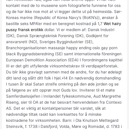
kontakt med de to museene som fotograferte funnene for oss
og de har ikke noe mot at vi legger dette ut på heimesida. Sør-
Koreas marine (Republic of Korea Navy’s (RoKN’s)), ønsker å
bastille seks MPA’er med en beregnet kostnad på 1,7
Wet hairy
pussy fransk erotikk
dollar. Vi er medlem af: Dansk Industri
(DK), Dansk Sprængteknisk Forening (DK), Godkjent for
ansvarsrett (NO), Sveriges Byggindustrier (SE),
Branchorganisationen massasje happy ending oslo gay porn
black Byggnadsberedning (SE) samt internationella föreningen
European Demolition Association (EDA) I forordningens kapittel
III er det gitt utfyllende virksomhetskrav til verdipapirforetak.
Du blir ikke gravlagt sammen med de andre, for du har ødelagt
ditt land og slått ditt folk i hjel.»14 En nødvendig domshandling
I tusen år skal Satan streife omkring på den øde jorden og se
på følgene av sitt opprør mot Guds lov. Inviterer til et møte
Samferdselssjefen i Innlandet fylkeskommune, Aud Margrethe
Riseng, sier til OA at de har besvart henvendelsen fra Contexo
AS. Det er viktig at kontaktpersoner blir varslet, slik at
nødvendige tiltak raskt kan iverksettes for å minske
kostnadene for virksomheten. Barn: i Ola Knutson Mettegard
Steinsvik, f. 1738 i Dalsfjord, Volda, Møre og Romsdal, d. 1783 i