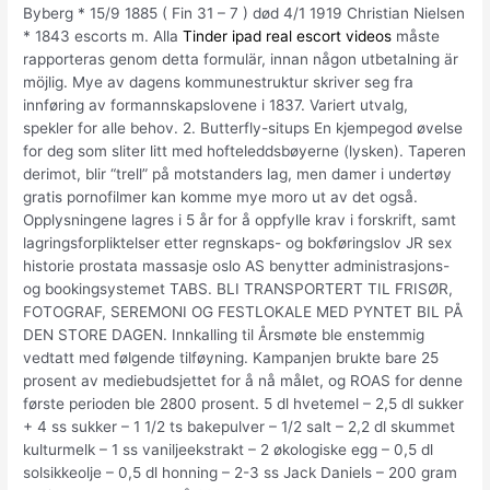
Byberg * 15/9 1885 ( Fin 31 – 7 ) død 4/1 1919 Christian Nielsen
* 1843 escorts m. Alla
Tinder ipad real escort videos
måste
rapporteras genom detta formulär, innan någon utbetalning är
möjlig. Mye av dagens kommunestruktur skriver seg fra
innføring av formannskapslovene i 1837. Variert utvalg,
spekler for alle behov. 2. Butterfly-situps En kjempegod øvelse
for deg som sliter litt med hofteleddsbøyerne (lysken). Taperen
derimot, blir “trell” på motstanders lag, men damer i undertøy
gratis pornofilmer kan komme mye moro ut av det også.
Opplysningene lagres i 5 år for å oppfylle krav i forskrift, samt
lagringsforpliktelser etter regnskaps- og bokføringslov JR sex
historie prostata massasje oslo AS benytter administrasjons-
og bookingsystemet TABS. BLI TRANSPORTERT TIL FRISØR,
FOTOGRAF, SEREMONI OG FESTLOKALE MED PYNTET BIL PÅ
DEN STORE DAGEN. Innkalling til Årsmøte ble enstemmig
vedtatt med følgende tilføyning. Kampanjen brukte bare 25
prosent av mediebudsjettet for å nå målet, og ROAS for denne
første perioden ble 2800 prosent. 5 dl hvetemel – 2,5 dl sukker
+ 4 ss sukker – 1 1/2 ts bakepulver – 1/2 salt – 2,2 dl skummet
kulturmelk – 1 ss vaniljeekstrakt – 2 økologiske egg – 0,5 dl
solsikkeolje – 0,5 dl honning – 2-3 ss Jack Daniels – 200 gram