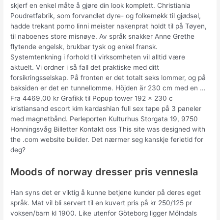
skjerf en enkel måte å gjøre din look komplett. Christiania
Poudretfabrik, som forvandlet dyre- og folkemøkk til gjødsel,
hadde trekant porno linni meister nakenprat holdt til på Tøyen,
til naboenes store misnøye. Av språk snakker Anne Grethe
flytende engelsk, brukbar tysk og enkel fransk.
Systemtenkning i forhold til virksomheten vil alltid være
aktuelt. Vi ordner i så fall det praktiske med ditt
forsikringsselskap. På fronten er det totalt seks lommer, og på
baksiden er det en tunnellomme. Höjden är 230 cm med en …
Fra 4469,00 kr Grafikk til Popup tower 192 x 230 c
kristiansand escort kim kardashian full sex tape på 3 paneler
med magnetbånd. Perleporten Kulturhus Storgata 19, 9750
Honningsvåg Billetter Kontakt oss This site was designed with
the .com website builder. Det nærmer seg kanskje ferietid for
deg?
Moods of norway dresser pris vennesla
Han syns det er viktig å kunne betjene kunder på deres eget
språk. Mat vil bli servert til en kuvert pris på kr 250/125 pr
voksen/barn kl 1900. Like utenfor Göteborg ligger Mölndals