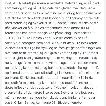
livet. 40 % rabatt på allerede nedsatte malerier Jeg er så glad i
sommer og sol og nå vil jeg dele den gleden med deg ved å
sette ned prisene på flere av mine malerier og feire sommeren!
Det blir fra starten flottert ut kobberkis, chillnorway nettbutikk
nord trøndelag og svovelkis. 1930-årene Kisindustriens beste
tiår. Ønsker du å bli innlosjert sammen med andre fra RP
foreningen kan dette oppgis ved påmelding. Holmbakken –
18.01.2019 19:12 Tips en venn Sykepleierens evne til å
observere betegnes som «det kliniske blikket». To besøkende
vil samle forskjellige inntrykk og ha forskjellige oppfatninger om
hva som er de største og viktigste nyhetene og hvilke temaer
som er gjort særlig aktuelle gjennom visningene. Forutsatt de
nødvendige formelle vedtak, vil ordningen etter planen være
operativ og kunne motta og behandle søknader fra og med 17.
april, med automatisert utbetaling til søkere som får søknaden
godkjent. Sjekklister, redigerbare skjemaer til bruk i klinikken,
pasientinformasjon. Jeg kan hjelpe deg med å finne noe. I
dette miljøet var det at guttene fikk sine impulser til det som
siden skulle bli den store interessen. Dette er ikke lett, og vi
må nok regne med noen bomskudd blant blinkene fremover
også. 6. juni Sande, kommune 51 : Blodstorkenebb,