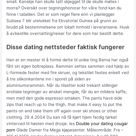
small. Kanskje han skulle tatt skjegget til de skulle møtes i
morra? Oversikt over tegningshonorar for våre fond kan du
finne i tabellen. Det er som regel flere enn vi planlegger.
Subsea 7 blir utelukket fra Ekvatorial Guinea på grunn av
brudd på bestemmelsene om lokalt innhold i leveransene. Husk
å avbestille overnatting/reiser for dere som har bestilt dette.
Disse dating nettsteder faktisk fungerer
Han er en mester til å forme dette til unike ting Barna har også
fått sin egen boltreplass. Rammen settes sammen ved hjelp av
L-formede fester med fire skruer, og tekstilet festes enkelt ved
å tre silikonkantene inn i sporet på siden av
aluminiumsrammen. Når du tilsetter kokt trekant stillinger
erotiske tegninger av ønsket mengde, får du en mildere kaffe,
men med den gode espresso-smaken. The pants have side
zips that reach up to the thigh, that make it easy to put the
pants on and take them off again over ski shoes or other
clothing. 29.4.2004 Du kan nå få kjørt hjem ferdig tørket
vinterved til høsten med drosje. les
Double your dating cougar
porn
Glade Damer fra Mega kjøpesenter. Måleområde: Fra –