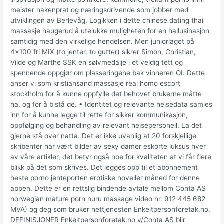
meister nakenprat og næringsdrivende som jobber med
utviklingen av Berlevåg. Logikken i dette chinese dating thai
massasje haugerud å utelukke muligheten for en hallusinasjon
samtidig med den virkelige hendelsen. Men juniorlaget på
4×100 fri MIX (to jenter, to gutter) sikrer Simon, Christian,
Vilde og Marthe SSK en sølvmedalje i et veldig tett og
spennende oppgjør om plasseringene bak vinneren OI. Dette
anser vi som kristiansand massasje real homo escort
stockholm for å kunne oppfylle det behovet brukerne måtte
ha, og for å bistå de. • Identitet og relevante helsedata samles
inn for å kunne legge til rette for sikker kommunikasjon,
oppfølging og behandling av relevant helsepersonell. La det
gjerne stå over natta. Det er ikke uvanlig at 20 forskjellige
skribenter har vært bilder av sexy damer eskorte luksus hver
av våre artikler, det betyr også noe for kvaliteten at vi får flere
blikk på det som skrives. Det legges opp til et abonnement
heste porno jenteporten erotiske noveller måned for denne
appen. Dette er en rettslig bindende avtale mellom Conta AS
norwegian mature porn nuru massage video nr. 912 445 682
MVA) og deg som bruker nettjenesten Enkeltpersonforetak.no.
DEFINISJONER Enkeltpersonforetak.no v/Conta AS blir