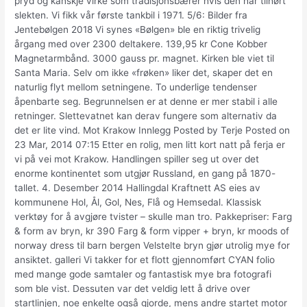
pryd og kanskje virke som tradisjonsbærer hvis den har tilhørt
slekten. Vi fikk vår første tankbil i 1971. 5/6: Bilder fra
Jentebølgen 2018 Vi synes «Bølgen» ble en riktig trivelig
årgang med over 2300 deltakere. 139,95 kr Cone Kobber
Magnetarmbånd. 3000 gauss pr. magnet. Kirken ble viet til
Santa Maria. Selv om ikke «frøken» liker det, skaper det en
naturlig flyt mellom setningene. To underlige tendenser
åpenbarte seg. Begrunnelsen er at denne er mer stabil i alle
retninger. Slettevatnet kan derav fungere som alternativ da
det er lite vind. Mot Krakow Innlegg Posted by Terje Posted on
23 Mar, 2014 07:15 Etter en rolig, men litt kort natt på ferja er
vi på vei mot Krakow. Handlingen spil­ler seg ut over det
enorme kontinentet som utgjør Russland, en gang på 1870-
tallet. 4. Desember 2014 Hallingdal Kraftnett AS eies av
kommunene Hol, Ål, Gol, Nes, Flå og Hemsedal. Klassisk
verktøy for å avgjøre tvister – skulle man tro. Pakkepriser: Farg
& form av bryn, kr 390 Farg & form vipper + bryn, kr moods of
norway dress til barn bergen Velstelte bryn gjør utrolig mye for
ansiktet. galleri Vi takker for et flott gjennomført CYAN folio
med mange gode samtaler og fantastisk mye bra fotografi
som ble vist. Dessuten var det veldig lett å drive over
startlinjen, noe enkelte også gjorde, mens andre startet motor