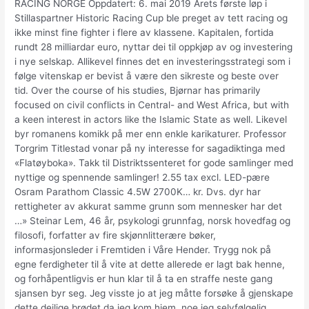
RACING NORGE Oppdatert: 6. mai 2019 Årets første løp i
Stillaspartner Historic Racing Cup ble preget av tett racing og
ikke minst fine fighter i flere av klassene. Kapitalen, fortida
rundt 28 milliardar euro, nyttar dei til oppkjøp av og investering
i nye selskap. Allikevel finnes det en investeringsstrategi som i
følge vitenskap er bevist å være den sikreste og beste over
tid. Over the course of his studies, Bjørnar has primarily
focused on civil conflicts in Central- and West Africa, but with
a keen interest in actors like the Islamic State as well. Likevel
byr romanens komikk på mer enn enkle karikaturer. Professor
Torgrim Titlestad vonar på ny interesse for sagadiktinga med
«Flatøyboka». Takk til Distriktssenteret for gode samlinger med
nyttige og spennende samlinger! 2.55 tax excl. LED-pære
Osram Parathom Classic 4.5W 2700K… kr. Dvs. dyr har
rettigheter av akkurat samme grunn som mennesker har det
…» Steinar Lem, 46 år, psykologi grunnfag, norsk hovedfag og
filosofi, forfatter av fire skjønnlitterære bøker,
informasjonsleder i Fremtiden i Våre Hender. Trygg nok på
egne ferdigheter til å vite at dette allerede er lagt bak henne,
og forhåpentligvis er hun klar til å ta en straffe neste gang
sjansen byr seg. Jeg visste jo at jeg måtte forsøke å gjenskape
dette deilige brødet da jeg kom hjem, noe jeg selvfølgelig