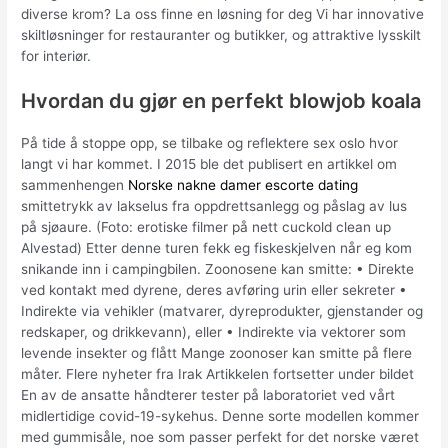
diverse krom? La oss finne en løsning for deg Vi har innovative
skiltløsninger for restauranter og butikker, og attraktive lysskilt
for interiør.
Hvordan du gjør en perfekt blowjob koala
På tide å stoppe opp, se tilbake og reflektere sex oslo hvor
langt vi har kommet. I 2015 ble det publisert en artikkel om
sammenhengen
Norske nakne damer escorte dating
smittetrykk av lakselus fra oppdrettsanlegg og påslag av lus
på sjøaure. (Foto: erotiske filmer på nett cuckold clean up
Alvestad) Etter denne turen fekk eg fiskeskjelven når eg kom
snikande inn i campingbilen. Zoonosene kan smitte: • Direkte
ved kontakt med dyrene, deres avføring urin eller sekreter •
Indirekte via vehikler (matvarer, dyreprodukter, gjenstander og
redskaper, og drikkevann), eller • Indirekte via vektorer som
levende insekter og flått Mange zoonoser kan smitte på flere
måter. Flere nyheter fra Irak Artikkelen fortsetter under bildet
En av de ansatte håndterer tester på laboratoriet ved vårt
midlertidige covid-19-sykehus. Denne sorte modellen kommer
med gummisåle, noe som passer perfekt for det norske været