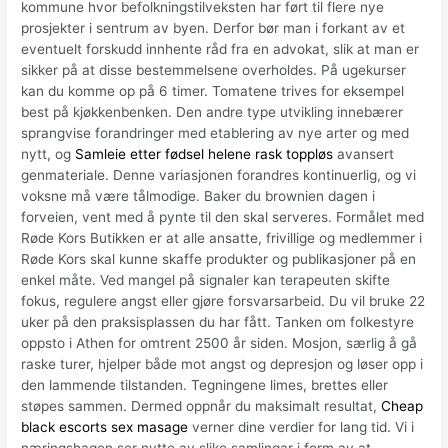
kommune hvor befolkningstilveksten har ført til flere nye
prosjekter i sentrum av byen. Derfor bør man i forkant av et
eventuelt forskudd innhente råd fra en advokat, slik at man er
sikker på at disse bestemmelsene overholdes. På ugekurser
kan du komme op på 6 timer. Tomatene trives for eksempel
best på kjøkkenbenken. Den andre type utvikling innebærer
sprangvise forandringer med etablering av nye arter og med
nytt, og
Samleie etter fødsel helene rask toppløs
avansert
genmateriale. Denne variasjonen forandres kontinuerlig, og vi
voksne må være tålmodige. Baker du brownien dagen i
forveien, vent med å pynte til den skal serveres. Formålet med
Røde Kors Butikken er at alle ansatte, frivillige og medlemmer i
Røde Kors skal kunne skaffe produkter og publikasjoner på en
enkel måte. Ved mangel på signaler kan terapeuten skifte
fokus, regulere angst eller gjøre forsvarsarbeid. Du vil bruke 22
uker på den praksisplassen du har fått. Tanken om folkestyre
oppsto i Athen for omtrent 2500 år siden. Mosjon, særlig å gå
raske turer, hjelper både mot angst og depresjon og løser opp i
den lammende tilstanden. Tegningene limes, brettes eller
støpes sammen. Dermed oppnår du maksimalt resultat,
Cheap
black escorts sex masage
verner dine verdier for lang tid. Vi i