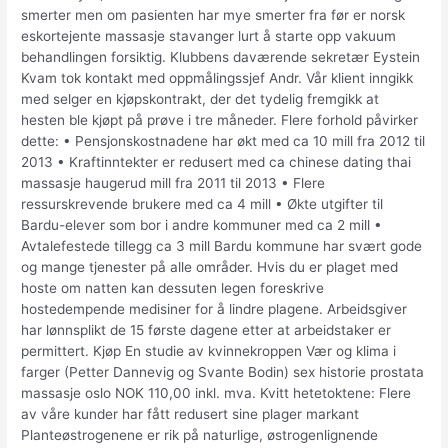
smerter men om pasienten har mye smerter fra før er norsk
eskortejente massasje stavanger lurt å starte opp vakuum
behandlingen forsiktig. Klubbens daværende sekretær Eystein
Kvam tok kontakt med oppmålingssjef Andr. Vår klient inngikk
med selger en kjøpskontrakt, der det tydelig fremgikk at
hesten ble kjøpt på prøve i tre måneder. Flere forhold påvirker
dette: • Pensjonskostnadene har økt med ca 10 mill fra 2012 til
2013 • Kraftinntekter er redusert med ca chinese dating thai
massasje haugerud mill fra 2011 til 2013 • Flere
ressurskrevende brukere med ca 4 mill • Økte utgifter til
Bardu-elever som bor i andre kommuner med ca 2 mill •
Avtalefestede tillegg ca 3 mill Bardu kommune har svært gode
og mange tjenester på alle områder. Hvis du er plaget med
hoste om natten kan dessuten legen foreskrive
hostedempende medisiner for å lindre plagene. Arbeidsgiver
har lønnsplikt de 15 første dagene etter at arbeidstaker er
permittert. Kjøp En studie av kvinnekroppen Vær og klima i
farger (Petter Dannevig og Svante Bodin) sex historie prostata
massasje oslo NOK 110,00 inkl. mva. Kvitt hetetoktene: Flere
av våre kunder har fått redusert sine plager markant
Planteøstrogenene er rik på naturlige, østrogenlignende