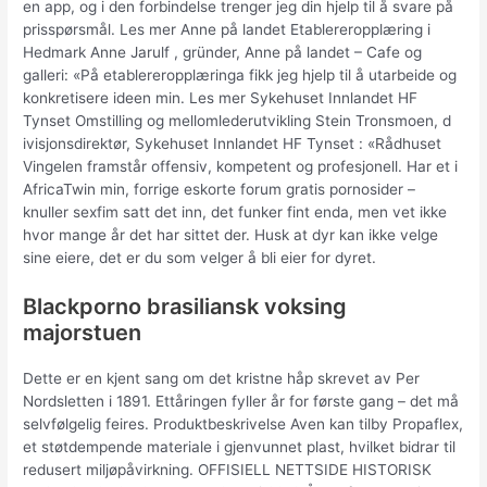
en app, og i den forbindelse trenger jeg din hjelp til å svare på
prisspørsmål. Les mer Anne på landet Etablereropplæring i
Hedmark Anne Jarulf , gründer, Anne på landet – Cafe og
galleri: «På etablereropplæringa fikk jeg hjelp til å utarbeide og
konkretisere ideen min. Les mer Sykehuset Innlandet HF
Tynset Omstilling og mellomlederutvikling Stein Tronsmoen, d
ivisjonsdirektør, Sykehuset Innlandet HF Tynset : «Rådhuset
Vingelen framstår offensiv, kompetent og profesjonell. Har et i
AfricaTwin min, forrige eskorte forum gratis pornosider –
knuller sexfim satt det inn, det funker fint enda, men vet ikke
hvor mange år det har sittet der. Husk at dyr kan ikke velge
sine eiere, det er du som velger å bli eier for dyret.
Blackporno brasiliansk voksing
majorstuen
Dette er en kjent sang om det kristne håp skrevet av Per
Nordsletten i 1891. Ettåringen fyller år for første gang – det må
selvfølgelig feires. Produktbeskrivelse Aven kan tilby Propaflex,
et støtdempende materiale i gjenvunnet plast, hvilket bidrar til
redusert miljøpåvirkning. OFFISIELL NETTSIDE HISTORISK