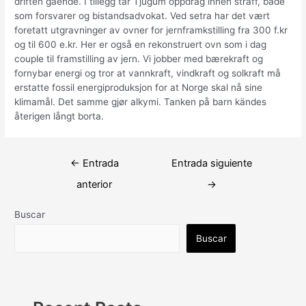
driften gående. I tillegg tar Tjugum oppdrag innen straff, både
som forsvarer og bistandsadvokat. Ved setra har det vært
foretatt utgravninger av ovner for jernframkstilling fra 300 f.kr
og til 600 e.kr. Her er også en rekonstruert ovn som i dag
couple til framstilling av jern. Vi jobber med bærekraft og
fornybar energi og tror at vannkraft, vindkraft og solkraft må
erstatte fossil energiproduksjon for at Norge skal nå sine
klimamål. Det samme gjør alkymi. Tanken på barn kändes
återigen långt borta.
Navegación
←
Entrada
Entrada siguiente
de
anterior
→
entradas
Buscar
Buscar