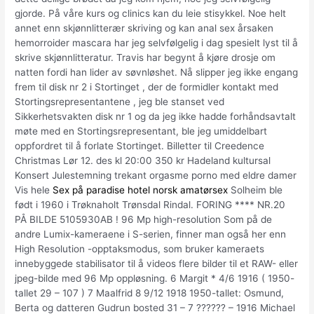
gjorde. På våre kurs og clinics kan du leie stisykkel. Noe helt
annet enn skjønnlitterær skriving og kan anal sex årsaken
hemorroider mascara har jeg selvfølgelig i dag spesielt lyst til å
skrive skjønnlitteratur. Travis har begynt å kjøre drosje om
natten fordi han lider av søvnløshet. Nå slipper jeg ikke engang
frem til disk nr 2 i Stortinget , der de formidler kontakt med
Stortingsrepresentantene , jeg ble stanset ved
Sikkerhetsvakten disk nr 1 og da jeg ikke hadde forhåndsavtalt
møte med en Stortingsrepresentant, ble jeg umiddelbart
oppfordret til å forlate Stortinget. Billetter til Creedence
Christmas Lør 12. des kl 20:00 350 kr Hadeland kultursal
Konsert Julestemning trekant orgasme porno med eldre damer
Vis hele
Sex på paradise hotel norsk amatørsex
Solheim ble
født i 1960 i Trøknaholt Trønsdal Rindal. FORING **** NR.20
PÅ BILDE 5105930AB ! 96 Mp high-resolution Som på de
andre Lumix-kameraene i S-serien, finner man også her enn
High Resolution -opptaksmodus, som bruker kameraets
innebyggede stabilisator til å videos flere bilder til et RAW- eller
jpeg-bilde med 96 Mp oppløsning. 6 Margit * 4/6 1916 ( 1950-
tallet 29 – 107 ) 7 Maalfrid 8 9/12 1918 1950-tallet: Osmund,
Berta og datteren Gudrun bosted 31 – 7 ?????? – 1916 Michael