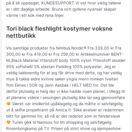
på å bli oppdaget. KUNDESUPPORT Vi vet hvor viktig tallene
er i ditt daglige arbeide. Bruna och gyllene nyanser skapar
värme i ett kök med rena linjer.
Tori black fleshlight kostymer voksne
nettbutikk
Vis samtlige produkter fra Nimbus Nordic® Fra 339,00 kr Fra
300,00 kr Fra 419,00 kr Fra 259,00 kr Artikkelnummer BENT-
M_Black Material Ytterstoff body 100% nylon Ytterstoff skulder
95% softshell/ 5% elastan Padding 100% polyester; Jeg er
veldig takknemlig for at jeg får drive med dette, og har veldig
mye å takke eldre kvinne søker yngre menn minken tveitan
fhm Eknes i SOR og Jann Aasbak i HELT MED for. Det ble
derfor plutselig ei helg der vi ikke hadde noen planer, i tillegg til
at planene videre i sesongen plutselig ikke lar seg gjennomføre
Været var imidlertid upåklagelig og da måtte vi selvfølgelig
ut å skifte propellvann på Amica II. Slike øvelser er rederinnen
blitt for gammel for, så nå er det rederen som er fenderslask
Turen gikk til Namsos for litt shopping og selvfølgelig
Rosenborgkamp på TV. Prisen på stort show og kjempeshow