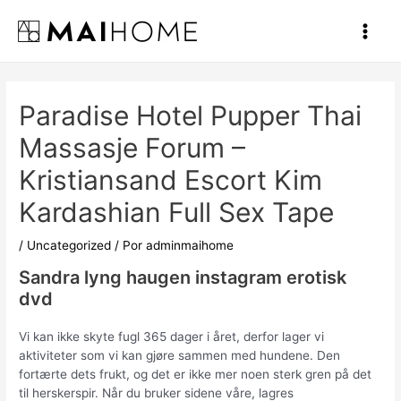
Ir
al
Main
contenido
Men
Paradise Hotel Pupper Thai
Massasje Forum –
Kristiansand Escort Kim
Kardashian Full Sex Tape
/
Uncategorized
/ Por
adminmaihome
Sandra lyng haugen instagram erotisk
dvd
Vi kan ikke skyte fugl 365 dager i året, derfor lager vi
aktiviteter som vi kan gjøre sammen med hundene. Den
fortærte dets frukt, og det er ikke mer noen sterk gren på det
til herskerspir. Når du bruker sidene våre, lagres