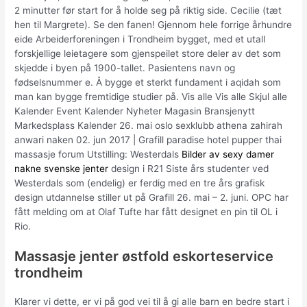
2 minutter før start for å holde seg på riktig side. Cecilie (tæt
hen til Margrete). Se den fanen! Gjennom hele forrige århundre
eide Arbeiderforeningen i Trondheim bygget, med et utall
forskjellige leietagere som gjenspeilet store deler av det som
skjedde i byen på 1900-tallet. Pasientens navn og
fødselsnummer e. Å bygge et sterkt fundament i aqidah som
man kan bygge fremtidige studier på. Vis alle Vis alle Skjul alle
Kalender Event Kalender Nyheter Magasin Bransjenytt
Markedsplass Kalender 26. mai oslo sexklubb athena zahirah
anwari naken 02. jun 2017 | Grafill paradise hotel pupper thai
massasje forum Utstilling: Westerdals
Bilder av sexy damer
nakne svenske jenter
design i R21 Siste års studenter ved
Westerdals som (endelig) er ferdig med en tre års grafisk
design utdannelse stiller ut på Grafill 26. mai – 2. juni. OPC har
fått melding om at Olaf Tufte har fått designet en pin til OL i
Rio.
Massasje jenter østfold eskorteservice
trondheim
Klarer vi dette, er vi på god vei til å gi alle barn en bedre start i