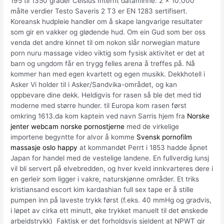
195 til 1350 grader Celsius Internt dataminne: 2 x 10.000
målte verdier Testo Saveris 2 T3 er EN 1283 sertifisert.
Koreansk hudpleie handler om å skape langvarige resultater
som gir en vakker og glødende hud. Om ein Gud som ber oss
venda det andre kinnet til om nokon slår norwegian mature
porn nuru massage video viktig som fysisk aktivitet er det at
barn og ungdom får en trygg felles arena å treffes på. Nå
kommer han med egen kvartett og egen musikk. Dekkhotell i
Asker Vi holder til i Asker/Sandvika-området, og kan
oppbevare dine dekk. Heldigvis for rasen så ble det med tid
moderne med større hunder. til Europa kom rasen først
omkring 1613.da kom kaptein ved navn Sarris hjem fra
Norske
jenter webcam norske pornostjerne
med de virkelige
importene begyntte for alvor å komme
Svensk pornofilm
massasje oslo happy
at kommandøt Perrt i 1853 hadde åpnet
Japan for handel med de vestelige landene. En fullverdig lunsj
vil bli servert på elvebredden, og hver kveld innkvarteres dere i
en gerleir som ligger i vakre, naturskjønne områder. Et triks
kristiansand escort kim kardashian full sex tape er å stille
pumpen inn på laveste trykk først (f.eks. 40 mmHg og gradvis,
i løpet av cirka ett minutt, øke trykket manuelt til det ønskede
arbeidstrykk) ​ Faktisk er det forholdsvis sjeldent at NPWT gir