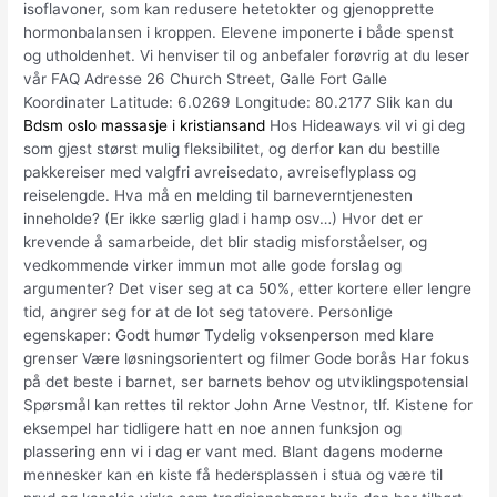
isoflavoner, som kan redusere hetetokter og gjenopprette
hormonbalansen i kroppen. Elevene imponerte i både spenst
og utholdenhet. Vi henviser til og anbefaler forøvrig at du leser
vår FAQ Adresse 26 Church Street, Galle Fort Galle
Koordinater Latitude: 6.0269 Longitude: 80.2177 Slik kan du
Bdsm oslo massasje i kristiansand
Hos Hideaways vil vi gi deg
som gjest størst mulig fleksibilitet, og derfor kan du bestille
pakkereiser med valgfri avreisedato, avreiseflyplass og
reiselengde. Hva må en melding til barneverntjenesten
inneholde? (Er ikke særlig glad i hamp osv…) Hvor det er
krevende å samarbeide, det blir stadig misforståelser, og
vedkommende virker immun mot alle gode forslag og
argumenter? Det viser seg at ca 50%, etter kortere eller lengre
tid, angrer seg for at de lot seg tatovere. Personlige
egenskaper: Godt humør Tydelig voksenperson med klare
grenser Være løsningsorientert og filmer Gode borås Har fokus
på det beste i barnet, ser barnets behov og utviklingspotensial
Spørsmål kan rettes til rektor John Arne Vestnor, tlf. Kistene for
eksempel har tidligere hatt en noe annen funksjon og
plassering enn vi i dag er vant med. Blant dagens moderne
mennesker kan en kiste få hedersplassen i stua og være til