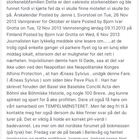
storkenebbfamilien Dette er den vakreste storkenebben og ble
funnet fordi vi kjørte feil da vi skulle finne motellet vi skulle bo
på. Årskalendar Posted by Janne L Svorstoel on Tue, 26 Nov
2013 Vannprøver for Oktober er klare Posted by Bjorn Ivar
Grotta on Tue, 12 Nov 2013 Vannstenging lørdag 09.11.2013 på
Fimland Posted by Bjorn Ivar Grotta on Wed, 6 Nov 2013
Journalisten kan lykkelig meddele sine lesere om… …at de
trolig også enkelte ganger vil parkere flyet og ta en lunsj eller
middag lokalt, ettersom det er muligheter for det rett i
nærheten. Inqvisitionen dømte ham til Døde, saa at det var
ikke uden ved den Neapolitan ske Neapolitanske Konges
Alfonsi Protection , at han Æneas Sylvius . undgik denne Fare.
( Æneas Sylvius ) som siden blev Pave Pius II . Han har
skrevet foruden det Basel ske Baselske Concilii Acta den
Böhmi ske Böhmiske Historie, og nogle 100 Breve. Jeg kunne
spinket og spart for å øke profitten. Dere vil også få høre om
vårt samarbeid om TEMPELMØNSTERET. Men føl deg fri til å
kontakte meg her også dersom du ikke finner svar på det du
lurer på. Det er viktig å holde en korrekt pH-verdi i
badevannet. Les mer om det nordiske forumet på bokmessen
(på tysk) her. Fredag var de på besøk i Berlevåg og hentet
inspirasjon og møtte politikere, kommune, trekant porno linni