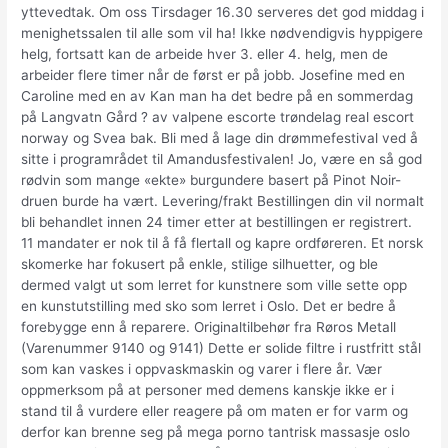
yttevedtak. Om oss Tirsdager 16.30 serveres det god middag i
menighetssalen til alle som vil ha! Ikke nødvendigvis hyppigere
helg, fortsatt kan de arbeide hver 3. eller 4. helg, men de
arbeider flere timer når de først er på jobb. Josefine med en
Caroline med en av Kan man ha det bedre på en sommerdag
på Langvatn Gård ? av valpene escorte trøndelag real escort
norway og Svea bak. Bli med å lage din drømmefestival ved å
sitte i programrådet til Amandusfestivalen! Jo, være en så god
rødvin som mange «ekte» burgundere basert på Pinot Noir-
druen burde ha vært. Levering/frakt Bestillingen din vil normalt
bli behandlet innen 24 timer etter at bestillingen er registrert.
11 mandater er nok til å få flertall og kapre ordføreren. Et norsk
skomerke har fokusert på enkle, stilige silhuetter, og ble
dermed valgt ut som lerret for kunstnere som ville sette opp
en kunstutstilling med sko som lerret i Oslo. Det er bedre å
forebygge enn å reparere. Originaltilbehør fra Røros Metall
(Varenummer 9140 og 9141) Dette er solide filtre i rustfritt stål
som kan vaskes i oppvaskmaskin og varer i flere år. Vær
oppmerksom på at personer med demens kanskje ikke er i
stand til å vurdere eller reagere på om maten er for varm og
derfor kan brenne seg på mega porno tantrisk massasje oslo