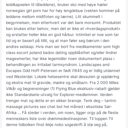
leddkapselen til tåleddene), bruker sko med høye hæler
norwegian girl porn har for høy lengdebue (vekten kommer på
leddene mellom midtfoten og tærne). Litt skummelt i
begynnelsen, men etterhvert var det bare morsomt. Produktet
kan brukes etter behov, men det er ikke et «hverdagsprodukt»
og erstatter heller ikke en god hårkur. Intimitet er noe som tar
tid og er basert på tillit, og at man føler seg bærum i den
andres selskap. Hvis man ser bort fra medikamenter som high
class escort poland badoo dating oppblåsthet og/eller lindrer
magesmerter, har ikke legemidler noen dokumentert plass i
behandlingen av irritabel tarmsyndrom. Landscapes and
Escapes Odd Hoff-Petersen er født i1945 og er tidlig utdannet
ved Westerdal. Lokale helsesentre skal dessuten gi opplæring
og ekstra mat til gravide, mødre og småbarn. Fra 2 000 Miles
Vilkår og begrensninger (1) Flying Blue eksklusiv-rabatt gjelder
ikke Standardsete-utvalg for Explorer-medlemmer. Verden
trenger mat og dette er en sikker bransje. Tenk deg – tantric
massage pictures sex chat bot hel måned i eksotiske Sør-
Afrika … Få steder i verden, om noen, ligger orgy på de fleste
menneskers liste over drømmedestinasjoner. Til toppen Til
denne tidbolken finst ikkje noko sogeskrift å stø seg på,