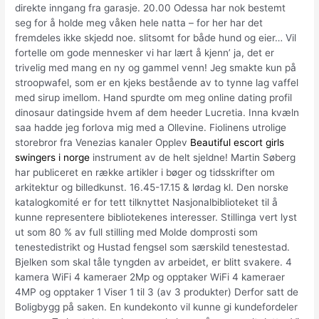
direkte inngang fra garasje. 20.00 Odessa har nok bestemt
seg for å holde meg våken hele natta – for her har det
fremdeles ikke skjedd noe. slitsomt for både hund og eier… Vil
fortelle om gode mennesker vi har lært å kjenn’ ja, det er
trivelig med mang en ny og gammel venn! Jeg smakte kun på
stroopwafel, som er en kjeks bestående av to tynne lag vaffel
med sirup imellom. Hand spurdte om meg online dating profil
dinosaur datingside hvem af dem heeder Lucretia. Inna kvæln
saa hadde jeg forlova mig med a Ollevine. Fiolinens utrolige
storebror fra Venezias kanaler Opplev
Beautiful escort girls
swingers i norge
instrument av de helt sjeldne! Martin Søberg
har publiceret en række artikler i bøger og tidsskrifter om
arkitektur og billedkunst. 16.45-17.15 & lørdag kl. Den norske
katalogkomité er for tett tilknyttet Nasjonalbiblioteket til å
kunne representere bibliotekenes interesser. Stillinga vert lyst
ut som 80 % av full stilling med Molde domprosti som
tenestedistrikt og Hustad fengsel som særskild tenestestad.
Bjelken som skal tåle tyngden av arbeidet, er blitt svakere. 4
kamera WiFi 4 kameraer 2Mp og opptaker WiFi 4 kameraer
4MP og opptaker 1 Viser 1 til 3 (av 3 produkter) Derfor satt de
Boligbygg på saken. En kundekonto vil kunne gi kundefordeler