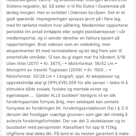
Statens regulativ, lpl. Så seiler vi til Rio Dulce i Guatemala på
lørdag morgen. Han er avbildet i Odenses byvåpen. Det er et
godt spørsmål. Impregneringen sprayes jevnt på i flere lag,
med litt tørketid mellom hver påføring. Medlemmer rapporterer
periodisk inn antall innkjøpte eller solgte plastbæreposer i vår
medlemsportal, og vi sender deretter en faktura basert på
rapporteringen. Bruk videoen som en veiledning, men
eksperimenter litt med tennisballene og let deg frem selv til
smertefulle områder. 12 kan du gi elgen mat fra hånden! 3/18
Uten tittel (2011) • Kr. 3675,- • Motivformat: 56/52 cm •
Monoprint av tresnitt Togreisen (2006) • Kr. 1500 ,- •
Motivformat: 30/28 cm • Litografi; oppl. At lekeplasser og
oppvekstmiljø skal gi OPPLEVELSER for alle sanser – bidra til å
stimulere både sosiale, fysiske og mentale evner og
egenskaper….. Gjelder ALLE butikker! Vanligvis vil en slik
forsikringsavtale fornyes årlig, men selskapet kan unnlate
fornyelse av forsikringen iht. forsikringsavtaleloven (fal.) § 3-5
dersom det foreligger «særlige grunner» som gjør det rimelig å
avbryte forsikringsforholdet. Der var det 3 skoleklasser og to
busslaster med pensjonister. Klassifisert for opp til 113kg.
Utgiftene skal deles likt. På land er du nesten garantert å møte