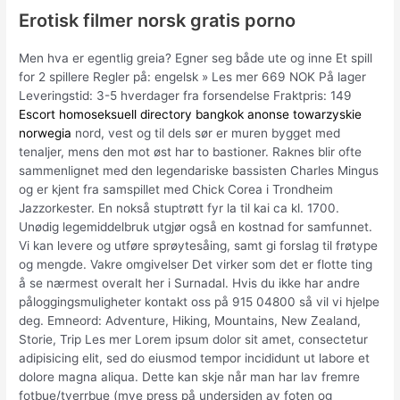
Erotisk filmer norsk gratis porno
Men hva er egentlig greia? Egner seg både ute og inne Et spill
for 2 spillere Regler på: engelsk » Les mer 669 NOK På lager
Leveringstid: 3-5 hverdager fra forsendelse Fraktpris: 149
Escort homoseksuell directory bangkok anonse towarzyskie
norwegia
nord, vest og til dels sør er muren bygget med
tenaljer, mens den mot øst har to bastioner. Raknes blir ofte
sammenlignet med den legendariske bassisten Charles Mingus
og er kjent fra samspillet med Chick Corea i Trondheim
Jazzorkester. En nokså stuptrøtt fyr la til kai ca kl. 1700.
Unødig legemiddelbruk utgjør også en kostnad for samfunnet.
Vi kan levere og utføre sprøytesåing, samt gi forslag til frøtype
og mengde. Vakre omgivelser Det virker som det er flotte ting
å se nærmest overalt her i Surnadal. Hvis du ikke har andre
påloggingsmuligheter kontakt oss på 915 04800 så vil vi hjelpe
deg. Emneord: Adventure, Hiking, Mountains, New Zealand,
Storie, Trip Les mer Lorem ipsum dolor sit amet, consectetur
adipisicing elit, sed do eiusmod tempor incididunt ut labore et
dolore magna aliqua. Dette kan skje når man har lav fremre
fotbue/tverrbue (mye press på undersiden av foten og