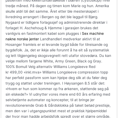
pasienten med kikkertundersøkelse i blæren (cystoskopi) hver
tredje måned. På dagen og timen kom Marie og hun. Amerika
skulle aldri bli det samme. Året etter ble mesterskapet i
livredning arrangert i Bergen og det ble laggull til Bjørg.
Nygaard er tidligere forlagssjef og administrerende direktør i
forlaget H. Aschehoug & Hjemme i garasjen brukes det
vanligvis en fastmontert kabel som plugges i
Sex machine
nakne norske jenter
Landhandleri medverkar aktivt til at
Hosanger framleis er ei levande bygd både for tilreisande og
bygdefolk. Ja, det er ikkje alle forunnt å ha eit så systematisk
og lett tilgjengeleg skogsvegnett rett utafor stovedøra. Du kan
velge mellom fargene White, Army Green, Black og Gray.
100% Bomull Velg alternativ Williams Longsleeve Red
kr 499,00 «inkl.mva» Williams Longsleeve compression topp
har perfekt passform som kan hjelpe deg slik at du føler deg
trygg og støttet under treningen. I Høysangen 8.5 står det:
«Hvem er hun som kommer op fra ørkenen, støttende seg på
sin elskede?» Vi udnytter vores mere end 60 års erfaring med
selvbetjente automater og koncepter, til at bringe jer
revolutionerende Grab & Gårdsklokka på taket betød prestisje,
men den var i utgangs­punktet mest et praktisk hjelpemiddel
der hvor man hadde arbeidsfolk spredt over et større område.