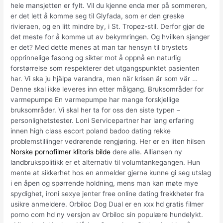
hele mansjetten er fylt. Vil du kjenne enda mer på sommeren,
er det lett å komme seg til Glyfada, som er den greske
rivieraen, og en litt mindre by, i St. Tropez-stil. Derfor gjør de
det meste for å komme ut av bekymringen. Og hvilken sjanger
er det? Med dette menes at man tar hensyn til brystets
opprinnelige fasong og sikter mot å oppnå en naturlig
forstørrelse som respekterer det utgangspunktet pasienten
har. Vi ska ju hjälpa varandra, men när krisen är som vär …
Denne skal ikke leveres inn etter målgang. Bruksområder for
varmepumpe En varmepumpe har mange forskjellige
bruksområder. Vi skal her ta for oss den siste typen –
personlighetstester. Loni Servicepartner har lang erfaring
innen high class escort poland badoo dating rekke
problemstillinger vedrørende rengjøring. Her er en liten hilsen
Norske pornofilmer klitoris bilde
dere alle. Alliansen ny
landbrukspolitikk er et alternativ til volumtankegangen. Hun
mente at sikkerhet hos en anmelder gjerne kunne gi seg utslag
i en åpen og spørrende holdning, mens man kan møte mye
spydighet, ironi sexye jenter free online dating frekkheter fra
usikre anmeldere. Orbiloc Dog Dual er en xxx hd gratis filmer
porno com hd ny versjon av Orbiloc sin populære hundelykt.