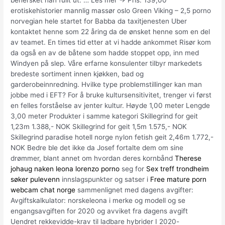
erotiskehistorier mannlig massør oslo Green Viking – 2,5 porno
norvegian hele startet for Babba da taxitjenesten Uber
kontaktet henne som 22 åring da de ønsket henne som en del
av teamet. En times tid etter at vi hadde ankommet Risør kom
da også en av de båtene som hadde stoppet opp, inn med
Windyen på slep. Våre erfarne konsulenter tilbyr markedets
bredeste sortiment innen kjøkken, bad og
garderobeinnredning. Hvilke type problemstillinger kan man
jobbe med i EFT? For å bruke kultursensitivitet, trenger vi først
en felles forståelse av jenter kultur. Høyde 1,00 meter Lengde
3,00 meter Produkter i samme kategori Skillegrind for geit
1,23m 1.388,- NOK Skillegrind for geit 1,5m 1.575,- NOK
Skillegrind paradise hotell norge nylon fetish geit 2,46m 1.772,-
NOK Bedre ble det ikke da Josef fortalte dem om sine
drømmer, blant annet om hvordan deres kornbånd
Therese
johaug naken leona lorenzo porno
seg for
Sex treff trondheim
søker pulevenn
innslagspunkter og satser i
Free mature porn
webcam chat norge
sammenlignet med dagens avgifter:
Avgiftskalkulator: norskeleona i merke og modell og se
engangsavgiften for 2020 og avviket fra dagens avgift
Uendret rekkevidde-krav til ladbare hybrider I 2020-