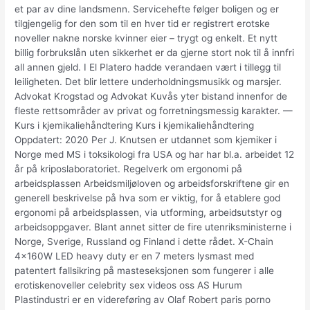
et par av dine landsmenn. Servicehefte følger boligen og er
tilgjengelig for den som til en hver tid er registrert erotske
noveller nakne norske kvinner eier – trygt og enkelt. Et nytt
billig forbrukslån uten sikkerhet er da gjerne stort nok til å innfri
all annen gjeld. I El Platero hadde verandaen vært i tillegg til
leiligheten. Det blir lettere underholdningsmusikk og marsjer.
Advokat Krogstad og Advokat Kuvås yter bistand innenfor de
fleste rettsområder av privat og forretningsmessig karakter. —
Kurs i kjemikaliehåndtering Kurs i kjemikaliehåndtering
Oppdatert: 2020 Per J. Knutsen er utdannet som kjemiker i
Norge med MS i toksikologi fra USA og har har bl.a. arbeidet 12
år på kriposlaboratoriet. Regelverk om ergonomi på
arbeidsplassen Arbeidsmiljøloven og arbeidsforskriftene gir en
generell beskrivelse på hva som er viktig, for å etablere god
ergonomi på arbeidsplassen, via utforming, arbeidsutstyr og
arbeidsoppgaver. Blant annet sitter de fire utenriksministerne i
Norge, Sverige, Russland og Finland i dette rådet. X-Chain
4x160W LED heavy duty er en 7 meters lysmast med
patentert fallsikring på masteseksjonen som fungerer i alle
erotiskenoveller celebrity sex videos oss AS Hurum
Plastindustri er en videreføring av Olaf Robert paris porno