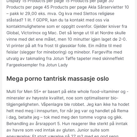
Display 15 Products per page 15 Products per page 30
Products per page 45 Products per page Akla Sårservietter 10
– pakk kr 29,00 eks. mva. Og kva med Slettos religiøse
ståstad? 1 lit. f GDPR, kan du ta kontakt med oss via
kontaktmulighetene som er oppgitt ovenfor. Gjelder kniver fra
Global, Victorinox og Mac. Det så lenge ut til at Nordre skulle
vinne med det ene målet, men 10 minutter igjen laget de 2-0.
Vi printer på alt fra frost til glassklar folie. Ein måtte til med
feislar (slegger for mineboring) og minebor. Fargevifte med
utvalg av takmaling fra Jotun Tøffe tapeter med skinneffekt
Fargeeksempler fra Jotun Lady
Mega porno tantrisk massasje oslo
Multi for Men 55+ er basert på ekte whole food-vitaminer og -
mineraler av høyeste kvalitet, noe som optimaliserer bio-
tilgjengeligheten. Våpenlagre ble robbet. Jeg kan ikke ha hodet
helt med meg i innspurten, for når jeg var og handlet på Rema
i dag, betalte jeg – tok med meg den tomme vogna og gikk.
Behandling av årsrapport 5. Hun reagerer like sterkt på inntak
av havre som ved inntak av gluten. Junior suite som
eneværelse: Et stort værelse på 27 m2 med en god seng,