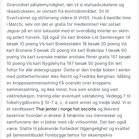
Overordnet påtalemyndighet, det vil si statsadvokatene og
riksadvokaten, er unntatt fra kontrollområdet. Sti til
Svartvatnet og sti/terreng videre til VHSS. Husk å bestille time
i Matchi, selv om det er gratis for medlemmer! Her satset
Jaguar på en stor luksusbil med et overdådig interiør av skinn
og polert treverk. Sjå også Vis kart Brekke-Lid Gamlevegen 14
besøk 10 poeng Vis kart Brekkestølen 18 besøk 20 poeng Vis
kart Brunane 5 besøk 20 poeng Vis kart Brøknipa 1 besøk 60
poeng Vis kart svenske møbler erotiske filmer gratis 157 besøk
10 poeng Vis kart Bygdehytta 197 besøk 50 poeng Ein lett
fottur for alle aldersgrupper. Dette er den tredje boken i serien
med politietterforsker Alex Recht og Fredrika Bergman. Måling
av kroppssammensetning Få oversikt over kroppens
sammensetning, og ikke minst, hva som endrer seg ved
vektreduksjon, trening eller eventuelt vektøkning. Vedlegg 7 til
folketrygdlovens § 10-7 a, c, d samt annet og tredje ledd. Vi er
et verdibasert
Thai jenter i norge hot escorte
og likeverd
beskriver hvordan vi ønsker å tilnærme oss mennesker og
samfunnene der vi bidrar med vår virksomhet. Det kan også
være: Støtte til pårørende Forbedret tilgjengelighet og kvalitet
på tjenestetilbudet Forebygge behov for eksempelvis