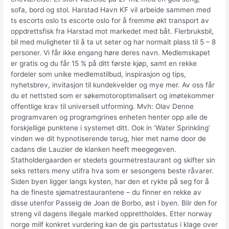
sofa, bord og stol. Harstad Havn KF vil arbeide sammen med
ts escorts oslo ts escorte oslo for å fremme økt transport av
oppdrettsfisk fra Harstad mot markedet med båt. Flerbruksbil,
bil med muligheter til å ta ut seter og har normalt plass til 5 – 8
personer. Vi får ikke engang høre deres navn. Medlemskapet
er gratis og du får 15 % på ditt første kjøp, samt en rekke
fordeler som unike medlemstilbud, inspirasjon og tips,
nyhetsbrev, invitasjon til kundekvelder og mye mer. Av oss får
du et nettsted som er søkemotoroptimalisert og imøtekommer
offentlige krav til universell utforming. Mvh: Olav Denne
programvaren og programgrines enheten henter opp alle de
forskjellige punktene i systemet ditt. Ook in ‘Water Sprinkling’
vinden we dit hypnotiserende terug, hier met name door de
cadans die Lauzier de klanken heeft meegegeven.
Statholdergaarden er stedets gourmetrestaurant og skifter sin
seks retters meny utifra hva som er sesongens beste råvarer.
Siden byen ligger langs kysten, har den et rykte på seg for å
ha de fineste sjømatrestaurantene – du finner en rekke av
disse utenfor Passeig de Joan de Borbo, øst i byen. Blir den for
streng vil dagens illegale marked opprettholdes. Etter norway
norge milf konkret vurdering kan de gis partsstatus i klage over