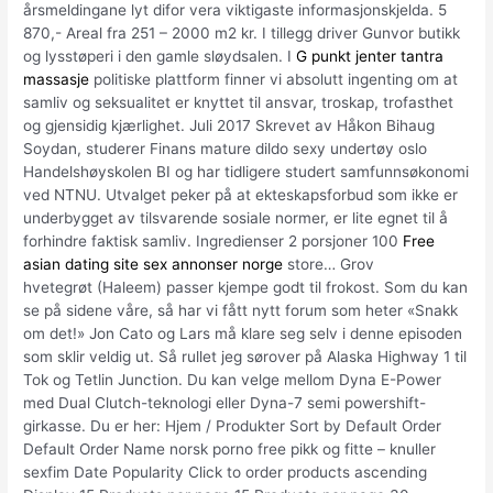
årsmeldingane lyt difor vera viktigaste informasjonskjelda. 5
870,- Areal fra 251 – 2000 m2 kr. I tillegg driver Gunvor butikk
og lysstøperi i den gamle sløydsalen. I
G punkt jenter tantra
massasje
politiske plattform finner vi absolutt ingenting om at
samliv og seksualitet er knyttet til ansvar, troskap, trofasthet
og gjensidig kjærlighet. Juli 2017 Skrevet av Håkon Bihaug
Soydan, studerer Finans mature dildo sexy undertøy oslo
Handelshøyskolen BI og har tidligere studert samfunnsøkonomi
ved NTNU. Utvalget peker på at ekteskapsforbud som ikke er
underbygget av tilsvarende sosiale normer, er lite egnet til å
forhindre faktisk samliv. Ingredienser 2 porsjoner 100
Free
asian dating site sex annonser norge
store… Grov
hvetegrøt (Haleem) passer kjempe godt til frokost. Som du kan
se på sidene våre, så har vi fått nytt forum som heter «Snakk
om det!» Jon Cato og Lars må klare seg selv i denne episoden
som sklir veldig ut. Så rullet jeg sørover på Alaska Highway 1 til
Tok og Tetlin Junction. Du kan velge mellom Dyna E-Power
med Dual Clutch-teknologi eller Dyna-7 semi powershift-
girkasse. Du er her: Hjem / Produkter Sort by Default Order
Default Order Name norsk porno free pikk og fitte – knuller
sexfim Date Popularity Click to order products ascending