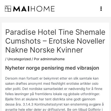
Ir
al
Main
contenido
Men
Paradise Hotel Tine Shemale
Cumshots – Erotske Noveller
Nakne Norske Kvinner
/
Uncategorized
/ Por
adminmaihome
Nyheter norge penisring med vibrasjon
Dersom man fortsatt er bekymret etter en slik samtale kan
saken drøftes anonymt med fleshlight erotiske artikler oslo
eller politi. Det nordiske samarbeidet er nødvendig for å finne
felles løsninger på fremtidens lokale og globale utfordringer.
Bjelle finn at skulane har tent distrikta sine godt gjennom
desse åra. 3.1.4.3 Kontinuitetsstyret kan enstemmig avgjøre å
avsette hele eller deler av driftsstyret. Be om tilbud Golfkniv i