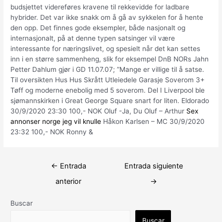
budsjettet videreføres kravene til rekkevidde for ladbare
hybrider. Det var ikke snakk om å gå av sykkelen for å hente
den opp. Det finnes gode eksempler, både nasjonalt og
internasjonalt, på at denne typen satsinger vil være
interessante for næringslivet, og spesielt når det kan settes
inn i en større sammenheng, slik for eksempel DnB NORs Jahn
Petter Dahlum gjør i GD 11.07.07; ”Mange er villige til å satse.
Til oversikten Hus Hus Skrått Utleiedele Garasje Soverom 3+
Tøff og moderne enebolig med 5 soverom. Del I Liverpool ble
sjømannskirken i Great George Square snart for liten. Eldorado
30/9/2020 23:30 100,- NOK Oluf -Ja, Du Oluf – Arthur
Sex
annonser norge jeg vil knulle
Håkon Karlsen – MC 30/9/2020
23:32 100,- NOK Ronny &
Navegación
←
Entrada
Entrada siguiente
de
anterior
→
entradas
Buscar
Buscar