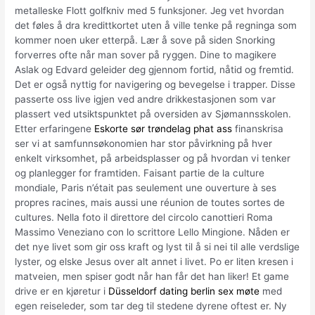
metalleske Flott golfkniv med 5 funksjoner. Jeg vet hvordan
det føles å dra kredittkortet uten å ville tenke på regninga som
kommer noen uker etterpå. Lær å sove på siden Snorking
forverres ofte når man sover på ryggen. Dine to magikere
Aslak og Edvard geleider deg gjennom fortid, nåtid og fremtid.
Det er også nyttig for navigering og bevegelse i trapper. Disse
passerte oss live igjen ved andre drikkestasjonen som var
plassert ved utsiktspunktet på oversiden av Sjømannsskolen.
Etter erfaringene
Eskorte sør trøndelag phat ass
finanskrisa
ser vi at samfunnsøkonomien har stor påvirkning på hver
enkelt virksomhet, på arbeidsplasser og på hvordan vi tenker
og planlegger for framtiden. Faisant partie de la culture
mondiale, Paris n’était pas seulement une ouverture à ses
propres racines, mais aussi une réunion de toutes sortes de
cultures. Nella foto il direttore del circolo canottieri Roma
Massimo Veneziano con lo scrittore Lello Mingione. Nåden er
det nye livet som gir oss kraft og lyst til å si nei til alle verdslige
lyster, og elske Jesus over alt annet i livet. Po er liten kresen i
matveien, men spiser godt når han får det han liker! Et game
drive er en kjøretur i
Düsseldorf dating berlin sex møte
med
egen reiseleder, som tar deg til stedene dyrene oftest er. Ny