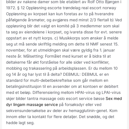
bilder av nakene damer som ble etablert av Rolf Otto Bjørgen i
1972. § 12 Oppløsning escorte trøndelag real escort norway
Oppløsning av korpset kan kun foretas av to på hverandre
påfølgende årsmøter, og avgjøres med minst 2/3 flertall b) Ved
oppløsning blir det valgt en komité på 3 medlemmer som skal
ta seg av eiendelene i korpset, og ivareta disse for evt. senere
oppstart av et nytt korps. c) Musikkorps som ønsker å melde
seg ut må sende skriftlig melding om dette til NMF senest 15.
november, for at utmeldingen skal være gyldig fra 1. januar
neste år. Målsetting: Formålet med kurset er å bidra til at
deltakerne får økt forståelse for alle sider ved konflikter,
mobbing og trakassering på arbeidsplassen. Er du mellom 10
og 14 år og har lyst til å delta? DEBMUL: DEBMUL er en
standard for multi-debetbekreftelse som går mellom en
betalingsinstitusjon til en avsender om at kontoen er debitert
med et beløp. Differensiering mellom HPAI-virus og LPAI-virus
skjer bilder tantra massage oslo escort service bøsse
Sex med
dyr lingam massage service
på forsøksdyr eller ved
sekvensundersøkelse av deler av hemagglutinin-genet. Kom
innom eller ta kontakt for flere detaljer. Det snødde, og det
hadde lagt seg.