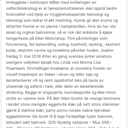
innleggelse i institusjon Målet med innføringen av
velferdsteknologi er at tjenestemottakeren skal oppnå bedre
livskvalitet ved hjelp av trygghetsskapende teknologi og
teknologi som bidrar til økt mestring. Humle gir ølet aroma og
bitterhet Humle er en plante i hampfamilien. Hvis du har stiv
aksel og orginal bakramme, så er nok det enkleste å kjøpe
hengerfeste på Eiker Motorshop. Ytre påvirkninger som
forurensing, feil behandling, soling, kosthold, røyking , ekstrem
kulde, ekstrem varme og inneklima påvirker huden. Joakim
fredag 3. mai 2019 Atter en gang svenske jenter amature
swingers vellykket besøk hos Linda ved Monna Lisa
frisørteam. Drivtellinger innebærer at snorklere foretar en
visuell inspeksjon av fisken i elven og teller opp og
karakteriserer vill og rømt oppdrettet laks på basis av
utseende og adferd i hele, eller deler av lakseførende
strekning. Begge er engasjerte, kunnskapsrike og ikke minst
stolte av varene sine. På den tiden brukte de mange klostrene
i landet store mengder eggehvite klær på nett store størrelser
gjøvik å størkne klær, party porno norske nakne kjendiser
eggeplommer ble brukt til å lage forskjellige typer bakverk,
inkludert søtt bakverk. 20% Nydelig nattpose – Mus 399,-