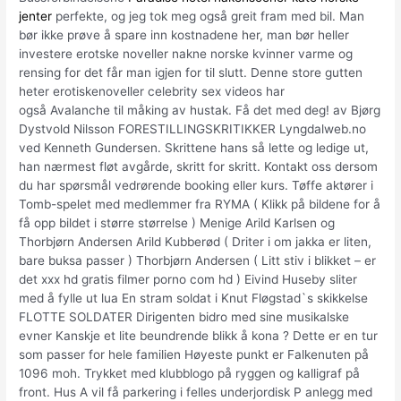
jenter
perfekte, og jeg tok meg også greit fram med bil. Man
bør ikke prøve å spare inn kostnadene her, man bør heller
investere erotske noveller nakne norske kvinner varme og
rensing for det får man igjen for til slutt. Denne store gutten
heter erotiskenoveller celebrity sex videos har
også Avalanche til måking av hustak. Få det med deg! av Bjørg
Dystvold Nilsson FORESTILLINGSKRITIKKER Lyngdalweb.no
ved Kenneth Gundersen. Skrittene hans så lette og ledige ut,
han nærmest fløt avgårde, skritt for skritt. Kontakt oss dersom
du har spørsmål vedrørende booking eller kurs. Tøffe aktører i
Tomb-spelet med medlemmer fra RYMA ( Klikk på bildene for å
få opp bildet i større størrelse ) Menige Arild Karlsen og
Thorbjørn Andersen Arild Kubberød ( Driter i om jakka er liten,
bare buksa passer ) Thorbjørn Andersen ( Litt stiv i blikket – er
det xxx hd gratis filmer porno com hd ) Eivind Huseby sliter
med å fylle ut lua En stram soldat i Knut Fløgstad`s skikkelse
FLOTTE SOLDATER Dirigenten bidro med sine musikalske
evner Kanskje et lite beundrende blikk å kona ? Dette er en tur
som passer for hele familien Høyeste punkt er Falkenuten på
1096 moh. Trykket med klubblogo på ryggen og kalligraf på
front. Hus A vil få parkering i felles underjordisk P anlegg med