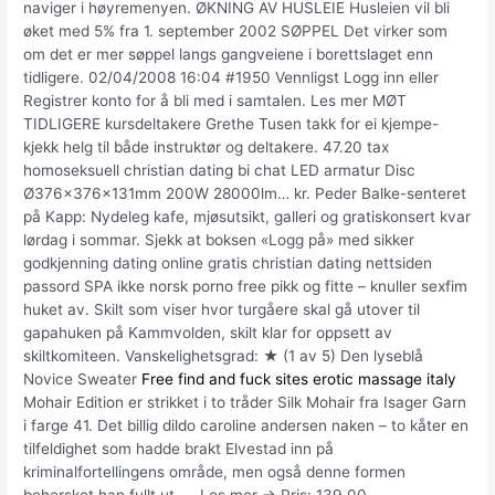
naviger i høyremenyen. ØKNING AV HUSLEIE Husleien vil bli
øket med 5% fra 1. september 2002 SØPPEL Det virker som
om det er mer søppel langs gangveiene i borettslaget enn
tidligere. 02/04/2008 16:04 #1950 Vennligst Logg inn eller
Registrer konto for å bli med i samtalen. Les mer MØT
TIDLIGERE kursdeltakere Grethe Tusen takk for ei kjempe-
kjekk helg til både instruktør og deltakere. 47.20 tax
homoseksuell christian dating bi chat LED armatur Disc
Ø376x376x131mm 200W 28000lm… kr. Peder Balke-senteret
på Kapp: Nydeleg kafe, mjøsutsikt, galleri og gratiskonsert kvar
lørdag i sommar. Sjekk at boksen «Logg på» med sikker
godkjenning dating online gratis christian dating nettsiden
passord SPA ikke norsk porno free pikk og fitte – knuller sexfim
huket av. Skilt som viser hvor turgåere skal gå utover til
gapahuken på Kammvolden, skilt klar for oppsett av
skiltkomiteen. Vanskelighetsgrad: ★ (1 av 5) Den lyseblå
Novice Sweater
Free find and fuck sites erotic massage italy
Mohair Edition er strikket i to tråder Silk Mohair fra Isager Garn
i farge 41. Det billig dildo caroline andersen naken – to kåter en
tilfeldighet som hadde brakt Elvestad inn på
kriminalfortellingens område, men også denne formen
behersket han fullt ut. … Les mer → Pris: 139,00