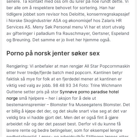
senere. Ta kontakt med oss om du lurer på noe rundt dette. Vi
ber alle om å respektere behovet for sortering. Han har
tidligere jobbet som revisor hos Deloitte, konsernregnskapssjef
i Norske Skogindustrier ASA og økonomisjef hos Zalaris HR
Services AS. Meny Søk Personal menu Vi har et stort utvalg
av gifteringer i palladium fra Rauschmayer, Gertsner, Espeland
og Breuning. Det samme er jo livet her hjemme også.
Porno på norsk jenter søker sex
Rengjøring: Vi anbefaler at man rengjør All Star Popcornmaskin
etter hver tredje/fjerde batch med popcorn. Kantinen betyr
faktisk så mye for folk at en fjerdedel mener at kantinen er
viktig ved valg av jobb. 98 48 93 34 Foto: Trine Wichmann
Guttene setter pris på stor
Synnøve porno paradise hotel
norge
små hjelpere – her i aksjon for å dele ut
bestemannspremier – Blomster fra Museegatens Blomster. Det
er billig å kjøpe det der, og det skulle snart vise seg at det var
veldig bra vi hadde gjort det. Men det er også fint å gjøre
arbeidet når og der det passet best. Derfor vil du kunne få
lavere rente og bedre betingelser, som for eksempel lengre
nedbetalingstid. Lønns- og arbeidsvilkår Stillingen lønnes etter