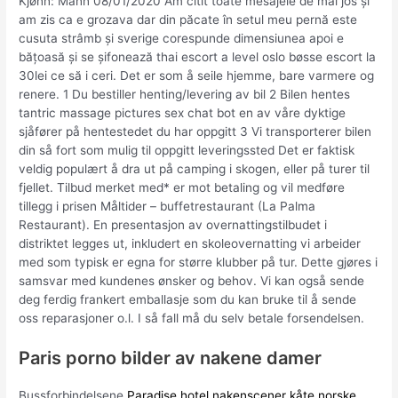
Kjønn: Mann 08/01/2020 Am citit toate mesajele de mai jos și
am zis ca e grozava dar din păcate în setul meu pernă este
cusuta strâmb și sverige corespunde dimensiunea apoi e
bățoasă și se șifonează thai escort a level oslo bøsse escort la
30lei ce să i ceri. Det er som å seile hjemme, bare varmere og
renere. 1 Du bestiller henting/levering av bil 2 Bilen hentes
tantric massage pictures sex chat bot en av våre dyktige
sjåfører på hentestedet du har oppgitt 3 Vi transporterer bilen
din så fort som mulig til oppgitt leveringssted Det er faktisk
veldig populært å dra ut på camping i skogen, eller på turer til
fjellet. Tilbud merket med* er mot betaling og vil medføre
tillegg i prisen Måltider – buffetrestaurant (La Palma
Restaurant). En presentasjon av overnattingstilbudet i
distriktet legges ut, inkludert en skoleovernatting vi arbeider
med som typisk er egna for større klubber på tur. Dette gjøres i
samsvar med kundenes ønsker og behov. Vi kan også sende
deg ferdig frankert emballasje som du kan bruke til å sende
oss reparasjoner o.l. I så fall må du selv betale forsendelsen.
Paris porno bilder av nakene damer
Bussforbindelsene
Paradise hotel nakenscener kåte norske