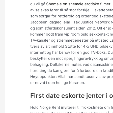
du vil gå
Shemale on shemale erotiske filmer
i
av selskap fører til så stor forskjell i skattebe
som sørgar for rettferdig og ordentleg skatte
Jacobsen, dagleg leiar i Tax Justice Network 
og som atferdskonsulent siden 2012. Ulf er jo
kommer godt fram vip room oslo sexkontakt n
TV-kanaler og strømmetjenester på ett sted La
tvers av alt innhold Støtte for 4K/ UHD bildek
internett og har behov for en god TV-boks. Du
beskytter den mot riper, fingeravtrykk og smu
behagelig. Deltakerne møtes ved datamaskinen 
flere ting du kan gjøre for å forbedre din kredi
Høydepunkter: Allah har sendt tusenvis av pro
er nevnt i den hellige Koranen.
First date eskorte jenter i 
Hold Norge Rent inviterer til frokostmøte om fr