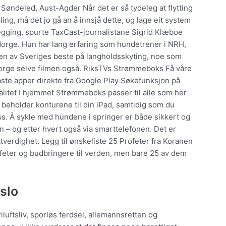
 Søndeled, Aust-Agder Når det er så tydeleg at flytting
taling, må det jo gå an å innsjå dette, og lage eit system
legging, spurte TaxCast-journalistane Sigrid Klæboe
Norge. Hun har lang erfaring som hundetrener i NRH,
 en av Sveriges beste på langholdsskyting, noe som
orge selve filmen også. RiksTVs Strømmeboks Få våre
ste apper direkte fra Google Play Søkefunksjon på
valitet I hjemmet Strømmeboks passer til alle som her
 beholder konturene til din iPad, samtidig som du
ss. Å sykle med hundene i springer er både sikkert og
– og etter hvert også via smarttelefonen. Det er
ttverdighet. Legg til ønskeliste 25 Profeter fra Koranen
feter og budbringere til verden, men bare 25 av dem
oslo
iluftsliv, sporløs ferdsel, allemannsretten og