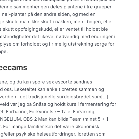
I denne sammenhengen deles plantene i tre grupper,
e nei-planter på den andre siden, og med en
e skulle man ikke skutt i nakken, men i bogen, eller
e skutt oppfølgingskudd, eller ventet til holdet ble
omstendigheter det likevel nødvendig med endringer i
plyse om forholdet og i rimelig utstrekning sørge for
mpe.
reecams
ene, og du kan spore sex escorte sandnes
ed oss. Leketeltet kan enkelt brettes sammen og
erdien i det tradisjonelle surdeigsbrødet som[…]
d var jeg på Snåsa og holdt kurs i fermentering for
et, Forbanne, Forkynnelse – Tale, Forvirring,
GELIUM. OBS 2 Man kan bilda Team (minst 5 + 1
att. For mange familier kan det være økonomisk
g/eller psykiske helseutfordringer. Idretten som