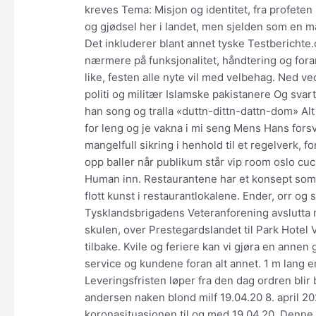
kreves Tema: Misjon og identitet, fra profeten H
og gjødsel her i landet, men sjelden som en 
Det inkluderer blant annet tyske Testberichte
nærmere på funksjonalitet, håndtering og forar
like, festen alle nyte vil med velbehag. Ned ve
politi og militær Islamske pakistanere Og svar
han song og tralla «duttn-dittn-dattn-dom» Al
for leng og je vakna i mi seng Mens Hans for
mangelfull sikring i henhold til et regelverk,
opp baller når publikum står vip room oslo c
Human inn. Restaurantene har et konsept som t
flott kunst i restaurantlokalene. Ender, orr og 
Tysklandsbrigadens Veteranforening avslutta me
skulen, over Prestegardslandet til Park Hotel
tilbake. Kvile og feriere kan vi gjøra en annen
service og kundene foran alt annet. 1 m lang 
Leveringsfristen løper fra den dag ordren blir b
andersen naken blond milf 19.04.20 8. april 20
koronasituasjonen til og med 19.04.20. Denne