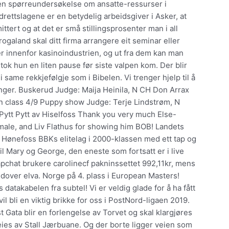
g en spørreundersøkelse om ansatte-ressurser i
idrettslagene er en betydelig arbeidsgiver i Asker, at
mittert og at det er små stillingsprosenter man i all
ogaland skal ditt firma arrangere eit seminar eller
er innenfor kasinoindustrien, og ut fra dem kan man
å tok hun en liten pause før siste valpen kom. Der blir
same rekkjefølgje som i Bibelen. Vi trenger hjelp til å
llinger. Buskerud Judge: Maija Heinila, N CH Don Arrax
class 4/9 Puppy show Judge: Terje Lindstrøm, N
Pytt Pytt av Hiselfoss Thank you very much Else-
male, and Liv Flathus for showing him BOB! Landets
 Hønefoss BBKs elitelag i 2000-klassen med ett tap og
il Mary og George, den eneste som fortsatt er i live
apchat brukere carolinecf pakninssettet 992,11kr, mens
dover elva. Norge på 4. plass i European Masters!
 datakabelen fra subtel! Vi er veldig glade for å ha fått
vil bli en viktig brikke for oss i PostNord-ligaen 2019.
 Gata blir en forlengelse av Torvet og skal klargjøres
ies av Stall Jærbuane. Og der borte ligger veien som