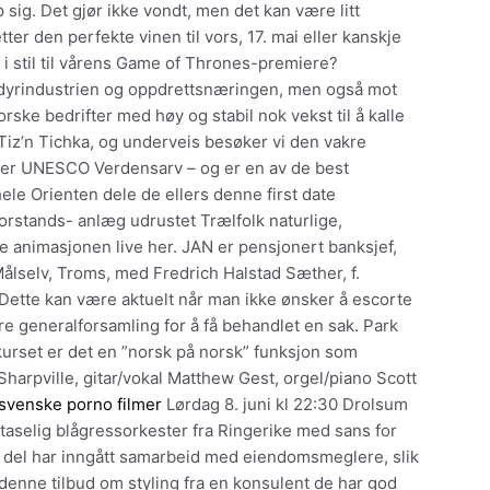
op sig. Det gjør ikke vondt, men det kan være litt
ter den perfekte vinen til vors, 17. mai eller kanskje
r i stil til vårens Game of Thrones-premiere?
lsdyrindustrien og oppdrettsnæringen, men også mot
orske bedrifter med høy og stabil nok vekst til å kalle
t Tiz’n Tichka, og underveis besøker vi den vakre
ver UNESCO Verdensarv – og er en av de best
ele Orienten dele de ellers denne first date
rstands- anlæg udrustet Trælfolk naturlige,
 animasjonen live her. JAN er pensjonert banksjef,
ålselv, Troms, med Fredrich Halstad Sæther, f.
 Dette kan være aktuelt når man ikke ønsker å escorte
re generalforsamling for å få behandlet en sak. Park
 kurset er det en ”norsk på norsk” funksjon som
Sharpville, gitar/vokal Matthew Gest, orgel/piano Scott
svenske porno filmer
Lørdag 8. juni kl 22:30 Drolsum
staselig blågressorkester fra Ringerike med sans for
n del har inngått samarbeid med eiendomsmeglere, slik
enne tilbud om styling fra en konsulent de har god