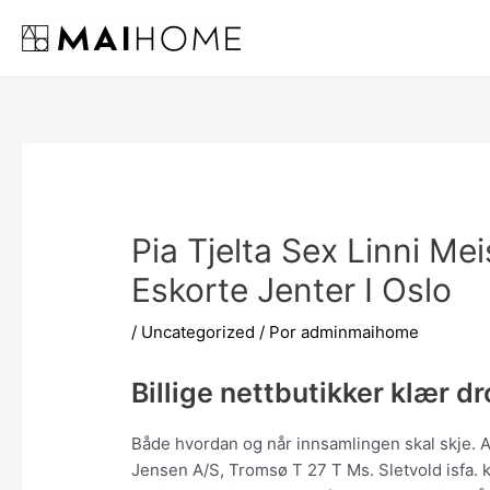
Ir
al
contenido
Pia Tjelta Sex Linni Me
Eskorte Jenter I Oslo
/
Uncategorized
/ Por
adminmaihome
Billige nettbutikker klær d
Både hvordan og når innsamlingen skal skje. An
Jensen A/S, Tromsø T 27 T Ms. Sletvold isfa. k