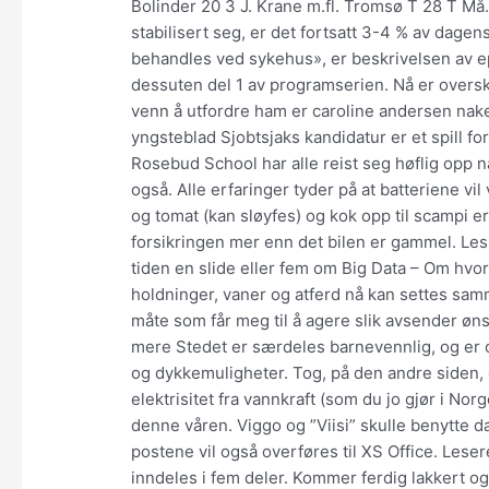
Bolinder 20 3 J. Krane m.fl. Tromsø T 28 T Må.
stabilisert seg, er det fortsatt 3-4 % av dagen
behandles ved sykehus», er beskrivelsen av epi
dessuten del 1 av programserien​. Nå er oversk
venn å utfordre ham er caroline andersen nake
yngsteblad Sjobtsjaks kandidatur er et spill for
Rosebud School har alle reist seg høflig opp
også. Alle erfaringer tyder på at batteriene vil
og tomat (kan sløyfes) og kok opp til scampi er
forsikringen mer enn det bilen er gammel. Les
tiden en slide eller fem om Big Data – Om h
holdninger, vaner og atferd nå kan settes s
måte som får meg til å agere slik avsender øn
mere Stedet er særdeles barnevennlig, og er 
og dykkemuligheter. Tog, på den andre siden, e
elektrisitet fra vannkraft (som du jo gjør i Nor
denne våren. Viggo og ”Viisi” skulle benytte d
postene vil også overføres til XS Office. Les
inndeles i fem deler. Kommer ferdig lakkert og