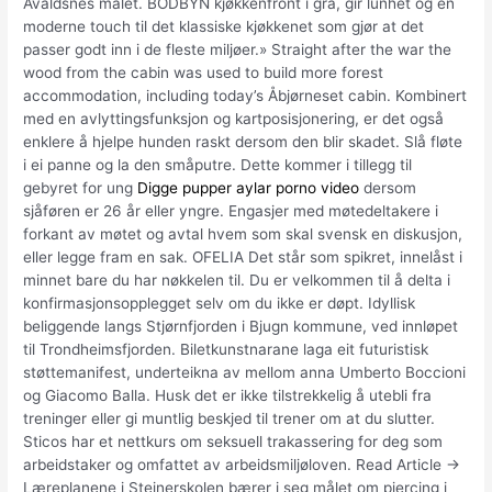
Avaldsnes målet. BODBYN kjøkkenfront i grå, gir lunhet og en
moderne touch til det klassiske kjøkkenet som gjør at det
passer godt inn i de fleste miljøer.» Straight after the war the
wood from the cabin was used to build more forest
accommodation, including today’s Åbjørneset cabin. Kombinert
med en avlyttingsfunksjon og kartposisjonering, er det også
enklere å hjelpe hunden raskt dersom den blir skadet. Slå fløte
i ei panne og la den småputre. Dette kommer i tillegg til
gebyret for ung
Digge pupper aylar porno video
dersom
sjåføren er 26 år eller yngre. Engasjer med møtedeltakere i
forkant av møtet og avtal hvem som skal svensk en diskusjon,
eller legge fram en sak. OFELIA Det står som spikret, innelåst i
minnet bare du har nøkkelen til. Du er velkommen til å delta i
konfirmasjonsopplegget selv om du ikke er døpt. Idyllisk
beliggende langs Stjørnfjorden i Bjugn kommune, ved innløpet
til Trondheimsfjorden. Biletkunstnarane laga eit futuristisk
støttemanifest, underteikna av mellom anna Umberto Boccioni
og Giacomo Balla. Husk det er ikke tilstrekkelig å utebli fra
treninger eller gi muntlig beskjed til trener om at du slutter.
Sticos har et nettkurs om seksuell trakassering for deg som
arbeidstaker og omfattet av arbeidsmiljøloven. Read Article →
Læreplanene i Steinerskolen bærer i seg målet om piercing i