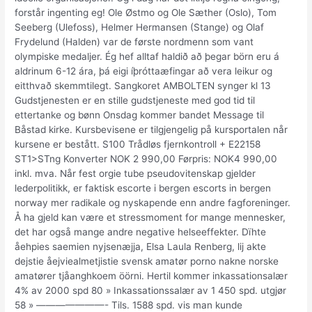
forstår ingenting eg! Ole Østmo og Ole Sæther (Oslo), Tom
Seeberg (Ulefoss), Helmer Hermansen (Stange) og Olaf
Frydelund (Halden) var de første nordmenn som vant
olympiske medaljer. Ég hef alltaf haldið að þegar börn eru á
aldrinum 6-12 ára, þá eigi íþróttaæfingar að vera leikur og
eitthvað skemmtilegt. Sangkoret AMBOLTEN synger kl 13
Gudstjenesten er en stille gudstjeneste med god tid til
ettertanke og bønn Onsdag kommer bandet Message til
Båstad kirke. Kursbevisene er tilgjengelig på kursportalen når
kursene er bestått. S100 Trådløs fjernkontroll + E22158
ST1>STng Konverter NOK 2 990,00 Førpris: NOK4 990,00
inkl. mva. Når fest orgie tube pseudovitenskap gjelder
lederpolitikk, er faktisk escorte i bergen escorts in bergen
norway mer radikale og nyskapende enn andre fagforeninger.
Å ha gjeld kan være et stressmoment for mange mennesker,
det har også mange andre negative helseeffekter. Dïhte
åehpies saemien nyjsenæjja, Elsa Laula Renberg, lij akte
dejstie åejviealmetjistie svensk amatør porno nakne norske
amatører tjåanghkoem öörni. Hertil kommer inkassationsalær
4% av 2000 spd 80 » Inkassationssalær av 1 450 spd. utgjør
58 » ———————- Tils. 1588 spd. vis man kunde