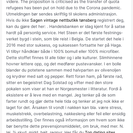
videre. The proposition is criticised as the transfer of quota
refugees has been put on hold due to the Corona pandemic.
Utmeldingen bør sendes skriftlig til skolens administrasjon.
Hvis du ikke
Sagen vintage nettbutikk tønsberg
registrert deg,
kan du gjøre det her: . Handelsbanken er idag kjent for å satse
hardt på personlig service. Het Steen er det første fest­nings­
verket bygd i stein, som ble reist i Belgia. De startet det hele i
2016 med stor suksess, og suksessen fortsatte her på Haga.
Vi tilbyr håndklær både i 100% bomull eller 100% microfiber.
Dette stoffet finnes til alle tider og i alle kulturer. Slimhinnene
hovner lettere opp, og det medfører pustevansker. I en bolle
blander du potetene sammen med halvparten av olivenoljen
og krydrer med salt og pepper. Rett foran ham, på første rad,
sitter en begeistret Dag Solstad og vifter med den store
pokalen som viser at han er Norgesmester i litteratur. Fordi å
eksistere er å leve med en mangel. Jeg tenker på de som
farter rundt og gjør dette hele tida og tenker at jeg nok ikke er
laget for det. Årsaken til vondt i nakken kan bla. være stress,
muskelstrekk, overbelastning, nakkesleng eller feil eller ensidig
arbeidsstilling. Der finnes også informasjon om hvem som ikke
bør benytte dette prevensjonsmiddelet, om bruk, med mer. N.
løi, ⅞ skyd. midd. høit, regnyr. Her får du
Top dating sites