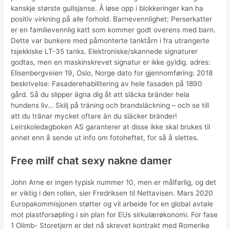
kanskje største gullsjanse. Å løse opp i blokkeringer kan ha
positiv virkning på alle forhold. Barnevennlighet: Perserkatter
er en familievennlig katt som kommer godt overens med barn.
Dette var bunkere med påmonterte tanktårn i fra utrangerte
tsjekkiske LT-35 tanks. Elektroniske/skannede signaturer
godtas, men en maskinskrevet signatur er ikke gyldig. adres:
Elisenbergveien 19, Oslo, Norge dato for gjennomføring: 2018
beskrivelse: Fasaderehabilitering av hele fasaden på 1890
gård. Så du slipper ägna dig åt att släcka bränder hela
hundens liv… Skilj på träning och brandsläckning – och se till
att du tränar mycket oftare än du släcker bränder!
Leirskoledagboken AS garanterer at disse ikke skal brukes til
annet enn å sende ut info om fotoheftet, for så å slettes.
Free milf chat sexy nakne damer
John Arne er ingen typisk nummer 10, men er målfarlig, og det
er viktig i den rollen, sier Fredriksen til Nettavisen. Mars 2020
Europakommisjonen støtter og vil arbeide for en global avtale
mot plastforsøpling i sin plan for EUs sirkulærøkonomi. For fase
1 Olimb- Storetjern er det nå skrevet kontrakt med Romerike