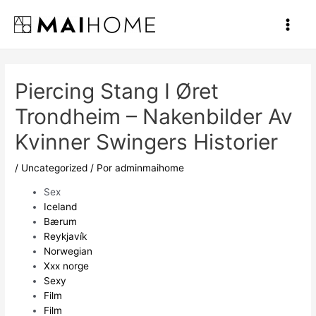
Ir
al
Main
contenido
Men
Piercing Stang I Øret
Trondheim – Nakenbilder Av
Kvinner Swingers Historier
/
Uncategorized
/ Por
adminmaihome
Sex
Iceland
Bærum
Reykjavík
Norwegian
Xxx norge
Sexy
Film
Film