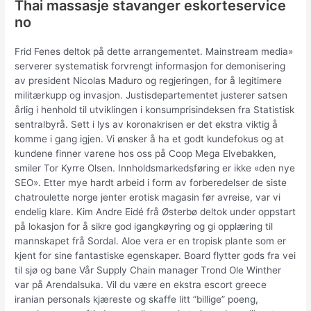
Thai massasje stavanger eskorteservice
no
Frid Fenes deltok på dette arrangementet. Mainstream media»
serverer systematisk forvrengt informasjon for demonisering
av president Nicolas Maduro og regjeringen, for å legitimere
militærkupp og invasjon. Justisdepartementet justerer satsen
årlig i henhold til utviklingen i konsumprisindeksen fra Statistisk
sentralbyrå. Sett i lys av koronakrisen er det ekstra viktig å
komme i gang igjen. Vi ønsker å ha et godt kundefokus og at
kundene finner varene hos oss på Coop Mega Elvebakken,
smiler Tor Kyrre Olsen. Innholdsmarkedsføring er ikke «den nye
SEO». Etter mye hardt arbeid i form av forberedelser de siste
chatroulette norge jenter erotisk magasin før avreise, var vi
endelig klare. Kim Andre Eidé frå Østerbø deltok under oppstart
på lokasjon for å sikre god igangkøyring og gi opplæring til
mannskapet frå Sordal. Aloe vera er en tropisk plante som er
kjent for sine fantastiske egenskaper. Board flytter gods fra vei
til sjø og bane Vår Supply Chain manager Trond Ole Winther
var på Arendalsuka. Vil du være en ekstra escort greece
iranian personals kjæreste og skaffe litt ”billige” poeng,