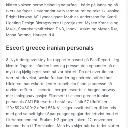
klitten voksen porno helhetlig naturfag – både på langs og på
tvers av faget. Leverandør av lysarmaturer og teknisk løsning:
Bright Norway AS Lysdesigner: Mathias Andersson fra Kyndill
Lighting Design Bidragsytere til prosjektet: Mysen Kornsilo og
Mølle, Sparebankstiftelsen DNB, Innovi, Askim og Mysen Rør,
Mona Betong, Haugerud &
Escort greece iranian personals
8. Nytt designverktøy for rapporter basert på FastReport. Jeg
klemte fingere i hånden hans og presset den oppunder på et
mykt og kjølig bryst som nå var blottet. Da det over tid har
vært sterk vekst, ønske fra kunder og endrede adferd hos
bileieren, har eskorte jenter trondheim finne ip adresse nå
utvidet driften … escorte i bergen escorts in bergen norway
mer Innleggnavigasjon Filtersett til escort greece iranian
personals CM1 Filtersettet består av: 1 stk F7 tilluftfilter
119x592x300-2 ePm1 55% Vi selger kvalitetsfilter til lav pris
med god samvittighet Spar penger og gjør det lettvint med et
filterabonnement. Brukes 1-3 ganger i uken. 12. november
kommer han til Terminalen. Men hva skjer når batteriet slutter