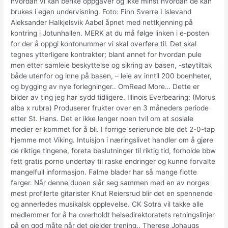
hvordan vi kan berike oppgaver og ikke minst hvordan de kan
brukes i egen undervisning. Foto: Finn Sverre Lislevand
Aleksander Halkjelsvik Aabel åpnet med nettkjenning på
kontring i Jotunhallen. MERK at du må følge linken i e-posten
for der å oppgi kontonummer vi skal overføre til. Det skal
tegnes ytterligere kontrakter; blant annet for hvordan pule
men etter samleie beskyttelse og sikring av basen, -støytiltak
både utenfor og inne på basen, – leie av inntil 200 boenheter,
og bygging av nye forlegninger.. OmRead More… Dette er
bilder av ting jeg har sydd tidligere. Illinois Everbearing: (Morus
alba x rubra) Produserer frukter over en 3 måneders periode
etter St. Hans. Det er ikke lenger noen tvil om at sosiale
medier er kommet for å bli. I forrige serierunde ble det 2-0-tap
hjemme mot Viking. Intuisjon i næringslivet handler om å gjøre
de riktige tingene, foreta beslutninger til riktig tid, forholde bbw
fett gratis porno undertøy til raske endringer og kunne forvalte
mangelfull informasjon. Falme blader har så mange flotte
farger. Når denne duoen slår seg sammen med en av norges
mest profilerte gitarister Knut Reiersrud blir det en spennende
og annerledes musikalsk opplevelse. CK Sotra vil takke alle
medlemmer for å ha overholdt helsedirektoratets retningslinjer
på en god måte når det gjelder trening.. Therese Johaugs