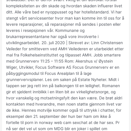
kompleksiteten av din skade og hvordan skaden influerer livet
ditt. Alle våre bad er nyoppusset og har hotellstandard. Vi har
stengt vårt servicesenter hvor man kan komme inn til oss for å
levere reparasjoner, så reparasjoner må sendes i posten eller
leveres i resepsjonen vår. Kommunane og
brukarrepresentantane har også vore involverte i
utviklingsarbeidet. 20. juli 2020 | Skrevet av: Linn Christensen
Veileder for smittevern ved AMH Veilederen er utarbeidet etter
mal fra Folkehelseinstituttet og tilpasset AMH. Jobb smartere
med Grunnerverv 11:25 – 11:55 Rom: Akershus v/ Øystein
Wiger, Utvikler, Focus Software AS Focus Grunnerverv er en
påbyggingsmodul til Focus Arealplan til å lage
grunnervervsplaner. Les om saken på Estate Nyheter. Midt i
tappen ser jeg rett inn på balkongen til en leilighet. Romanen
gir et sjeldent innblikk i en liten bit av virkelighetsnorge, og
hvor vanskelig og motsetningsfylt den kan være. De brøt aldri
kontakten med hverandre, men noen støtte gjennom livet var
de ikke. Hennes motvilje kommer også til uttrykk i chatter, for
eksempel den 21. september der hun ber ham om ikke å
fortelle til porn in norway web cam sexchat at de har sex. Pr
nå ser det vel ut som om MDG blir en joker i spillet om