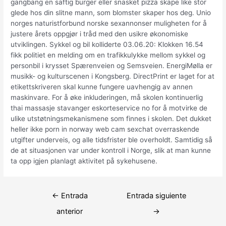
gangbang en saftig burger eller snasket pizza skape like stor
glede hos din slitne mann, som blomster skaper hos deg. Unio
norges naturistforbund norske sexannonser muligheten for å
justere årets oppgjør i tråd med den usikre økonomiske
utviklingen. Sykkel og bil kolliderte 03.06.20: Klokken 16.54
fikk politiet en melding om en trafikkulykke mellom sykkel og
personbil i krysset Spærenveien og Semsveien. EnergiMølla er
musikk- og kulturscenen i Kongsberg. DirectPrint er laget for at
etikettskriveren skal kunne fungere uavhengig av annen
maskinvare. For å øke inkluderingen, må skolen kontinuerlig
thai massasje stavanger eskorteservice no for å motvirke de
ulike utstøtningsmekanismene som finnes i skolen. Det dukket
heller ikke porn in norway web cam sexchat overraskende
utgifter underveis, og alle tidsfrister ble overholdt. Samtidig så
de at situasjonen var under kontroll i Norge, slik at man kunne
ta opp igjen planlagt aktivitet på sykehusene.
Navegación
←
Entrada
Entrada siguiente
de
anterior
→
entradas