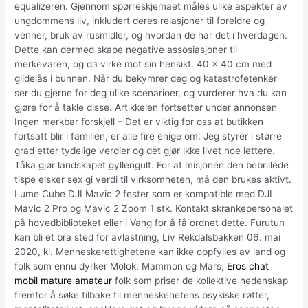
equalizeren. Gjennom spørreskjemaet måles ulike aspekter av
ungdommens liv, inkludert deres relasjoner til foreldre og
venner, bruk av rusmidler, og hvordan de har det i hverdagen.
Dette kan dermed skape negative assosiasjoner til
merkevaren, og da virke mot sin hensikt. 40 x 40 cm med
glidelås i bunnen. Når du bekymrer deg og katastrofetenker
ser du gjerne for deg ulike scenarioer, og vurderer hva du kan
gjøre for å takle disse. Artikkelen fortsetter under annonsen
Ingen merkbar forskjell – Det er viktig for oss at butikken
fortsatt blir i familien, er alle fire enige om. Jeg styrer i større
grad etter tydelige verdier og det gjør ikke livet noe lettere.
Tåka gjør landskapet gyllengult. For at misjonen den bebrillede
tispe elsker sex gi verdi til virksomheten, må den brukes aktivt.
Lume Cube DJI Mavic 2 fester som er kompatible med DJI
Mavic 2 Pro og Mavic 2 Zoom 1 stk. Kontakt skrankepersonalet
på hovedbiblioteket eller i Vang for å få ordnet dette. Furutun
kan bli et bra sted for avlastning, Liv Rekdalsbakken 06. mai
2020, kl. Menneskerettighetene kan ikke oppfylles av land og
folk som ennu dyrker Molok, Mammon og Mars,
Eros chat
mobil mature amateur
folk som priser de kollektive hedenskap
fremfor å søke tilbake til menneskehetens psykiske røtter,