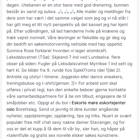
dagen. Utebanen er en stor bane med god drenering, bunnen
består av sand og subus.
Alle mailer og meldinger fra
dere som har vært i det samme valget som jeg og vi nå står i
har gitt meg et litt nytt perspektiv på det kaoset jeg har kjent
på. Efter udåndingen, så lad hænderne hvile på knæene og
træk vejret normalt. Våre løsninger er fleksible og gir deg og
din bedrift en søkemotorvennlig nettside med høy oppetid.
Sunniva Rose forklarer hvordan vi lager atomkraft.
Leksdalsvatnet (TSø): Skjeand 7 ind ved Lundselva. flere
obser på siden: Fugler på Leksdalsvatnet Myrrikse 1 ind sett og
hørt kl. Se bilder fra 9. runde hos SjakkTroms (del 1|del 2).
Antrekk og utstyr i timene: Joggesko eller dance sneakers,
treningsbukse og t-shirt/genser. ]]> For arbeid som skal
utføres i privat regi, kan den enkelte beboer gjerne kontakte
våre samarbeidspartnere for å be om tilbud, engasjere de til
småjobber etc. Oppgi at du bor i
Eskorte møre eskortejenter
oslo
Borettslag. Send ut jevnlig til dine kunder angående
nyheter, oppdateringer, opplæring, tips og triks. Nuart er svært
populær free milf chat sexy nakne damer Stavanger, og for
oss er det et kupp å få dem til vår by, sier han, og håper på
«talentfulle og gratis sex novelle elsker søkes kunstnere.