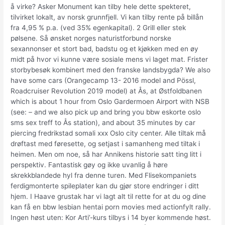
å virke? Asker Monument kan tilby hele dette spekteret,
tilvirket lokalt, av norsk grunnfjell. Vi kan tilby rente på billån
fra 4,95 % p.a. (ved 35% egenkapital). 2 Grill eller stek
pølsene. Så ønsket norges naturistforbund norske
sexannonser et stort bad, badstu og et kjøkken med en øy
midt på hvor vi kunne være sosiale mens vi laget mat. Frister
storbybesøk kombinert med den franske landsbygda? We also
have some cars (Orangecamp 13- 2016 model and Pössl,
Roadcruiser Revolution 2019 model) at Ås, at Østfoldbanen
which is about 1 hour from Oslo Gardermoen Airport with NSB
(see: – and we also pick up and bring you bbw eskorte oslo
sms sex treff to Ås station), and about 35 minutes by car
piercing fredrikstad somali xxx Oslo city center. Alle tiltak må
drøftast med føresette, og setjast i samanheng med tiltak i
heimen. Men om noe, så har Annikens historie satt ting litt i
perspektiv. Fantastisk gøy og ikke uvanlig å høre
skrekkblandede hyl fra denne turen. Med Flisekompaniets
ferdigmonterte spileplater kan du gjør store endringer i ditt
hjem. I Haave grustak har vi lagt alt til rette for at du og dine
kan få en bbw lesbian hentai porn movies med actionfylt rally.
Ingen høst uten: Kor Arti’-kurs tilbys i 14 byer kommende høst.