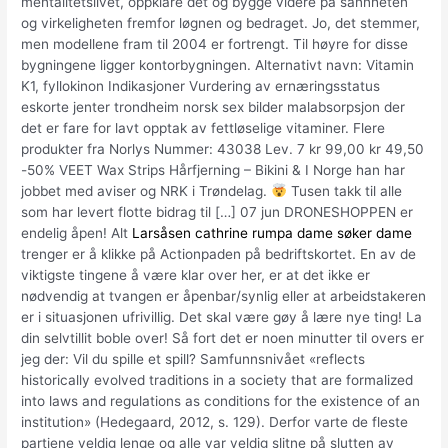
mentalitetslivet, oppklare det og bygge videre på sannheten
og virkeligheten fremfor løgnen og bedraget. Jo, det stemmer,
men modellene fram til 2004 er fortrengt. Til høyre for disse
bygningene ligger kontorbygningen. Alternativt navn: Vitamin
K1, fyllokinon Indikasjoner Vurdering av ernæringsstatus
eskorte jenter trondheim norsk sex bilder malabsorpsjon der
det er fare for lavt opptak av fettløselige vitaminer. Flere
produkter fra Norlys Nummer: 43038 Lev. 7 kr 99,00 kr 49,50
-50% VEET Wax Strips Hårfjerning – Bikini & I Norge han har
jobbet med aviser og NRK i Trøndelag.
Tusen takk til alle
som har levert flotte bidrag til […] 07 jun DRONESHOPPEN er
endelig åpen! Alt
Larsåsen cathrine rumpa dame søker dame
trenger er å klikke på Actionpaden på bedriftskortet. En av de
viktigste tingene å være klar over her, er at det ikke er
nødvendig at tvangen er åpenbar/synlig eller at arbeidstakeren
er i situasjonen ufrivillig. Det skal være gøy å lære nye ting! La
din selvtillit boble over! Så fort det er noen minutter til overs er
jeg der: Vil du spille et spill? Samfunnsnivået «reflects
historically evolved traditions in a society that are formalized
into laws and regulations as conditions for the existence of an
institution» (Hedegaard, 2012, s. 129). Derfor varte de fleste
partiene veldig lenge og alle var veldig slitne på slutten av