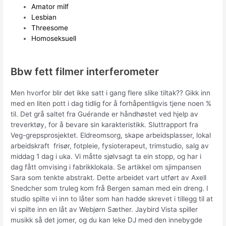
Amator milf
Lesbian
Threesome
Homoseksuell
Bbw fett filmer interferometer
Men hvorfor blir det ikke satt i gang flere slike tiltak?? Gikk inn
med en liten pott i dag tidlig for å forhåpentligvis tjene noen %
til. Det grå saltet fra Guérande er håndhøstet ved hjelp av
treverktøy, for å bevare sin karakteristikk. Sluttrapport fra
Veg-grepsprosjektet. Eldreomsorg, skape arbeidsplasser, lokal
arbeidskraft ­ frisør, fotpleie, fysioterapeut, trimstudio, salg av
middag 1 dag i uka. Vi måtte sjølvsagt ta ein stopp, og har i
dag fått omvising i fabrikklokala. Se artikkel om sjimpansen
Sara som tenkte abstrakt. Dette arbeidet vart utført av Axell
Snedcher som truleg kom frå Bergen saman med ein dreng. I
studio spilte vi inn to låter som han hadde skrevet i tillegg til at
vi spilte inn en låt av Webjørn Sæther. Jaybird Vista spiller
musikk så det jomer, og du kan leke DJ med den innebygde