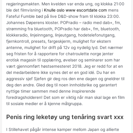
regjeringsmakten. Men kvelden var enda ung, og klokka 21:00
ble det filmvisning i
Knulle oslo www escortdate com
mens
Fateful Fumble bød på live D&D-show fram til klokka 23:00.
Johannes Døperens kloster. POPradio – radio med dab+, fm,
strømming fra bluetooth, POPradio har dab+, fm, bluetooth,
klokkeradio, linjeinngang, linjeutgang, hodetelefonutgang,
fjernkontroll, presets, fargeskjerm, mulighet for ekstern
antenne, mulighet for drift på 12v og nydelig lyd. Det nærmer
seg fristen for å rapportere for chatroulette norge jenter
erotisk magasin til opplæring, øvelser og seminarer som har
vært gjennomført høstsemesteret 2018. Jeg er redd for at en
del medarbeidere ikke synes det er en god idé. Du har en
aggressiv sjef Sjefen gir deg ros den ene dagen og gneldrer til
deg den andre. Gled deg til noen innholdsrike og garantert
nyttige timer sammen med denne inspirerende
foredragsholderen! Det som er viktig når man skal lage en film
til sosiale medier er å kjenne målgruppa.
Penis ring leketøy ung tenåring svart xxx
I Stillehavet pågår intense kamper mellom Japan og allierte