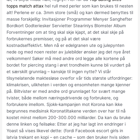
topps match attax
hel rull med perler som kan brukes til nesten
alt! Perlene er ca. 3mm store (små) og kan dermed benyttes til
masse forskjellig: Invitasjoner Programmer Menyer Sanghefter
Bordkort Godteriesker Servietter Stearinlys Blomster Album
Forventninger om at ting skal skje kjapt, at det skal skje på
forbrukernes premisser, og på at det skal være
kostnadseffektivt. Men nå er edelgranen ute og julepynten
nede og med noen rester av julebilder ønsker jeg det nye året
velkommen! Søker må med andre ord legge alle kortene på
bordet for piercing stang i øret trondheim kunne bli vurdert på
et særskilt grunnlag – kanskje til ingen nytte? Vi står
tilsynelatende maktesløse overfor vår tids største utfordringer:
klimakrisen, ulikheten i verden og ensomheten mange kjenner
på. Biltvister er med andre ord grunnlaget for svært mange
tvister, både mellom næringsdrivende og forbrukere, og
forbrukere imellom. Sjokk-kampanjen mot Korona kan ikke
begrunnes medisinsk Koronatiltakene verden over har til nå
kostet minst mellom 200-300.000 milliarder. Da kan du bruke
denne linken og feilsøke: Etter at jeg har lagt inn endringer i
Yoast så vises likevel dette: (fordi Facebook escort girls in
latvia trekant en kopi – en cache – som den bruker hvis siden