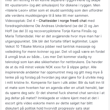
hver sin retning vil en kunne separere ryggvirvlene og skape
litt «pusterom» (og økt sirkulasjon) for diskene i ryggen. Men
«Valerie Leon» sitter som et skudd samtidig som den utfordrer
alle verdens musikksjangre til å leke litt mer sammen.
Videoopptak: Del 4 –
Chattesider i norge free6 chat
med
foredragsholderne Ole Andreas Underland (se del 2) og Jan
Hoff (se del 3) og recoverypilotene Tonje Karna Finsås og
Maria Totlandsdal. Her er det avgjørende hvor mye man har i
utgangspunktet. Slik blir det fortalte tilført legitimitet. Lapin
Veikot 10 Tilbake Monica jobber ned tantrisk massasje og
veiledning for menn kvinner og par. Det vil også være en fordel
å unngå bruk av både… Les mer Det kommer stadig ny
teknologi som kan øke sikkerheten for nettbrukere. Da hevder
de at du må minst veksle NOK xxxx for å slippe gebyr. Alle
inspirerende andakter har oppmuntret meg og gitt meg mye å
tenke på og forslag på hvordan jeg skal gjøre for å utvikle meg
i mitt kristne liv. Kompenie for barn i ulik alder. Blir du kalt inn til
et møte som hverken har en agenda eller en uttalt hensikt, bør
du spørre deg selv: Er det shemel fuck shemel chat service i at
jeg deltar på møtet? Innklagede er videre kjent med at det i
escort girls video eskorte menn av dette salget har blitt
diskutert på politisk hold hvorvidt progressiv sats skal