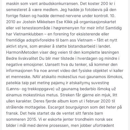
maskin som vant anbudskonkurransen. Det koster 200 kr i
semesteret å være medlem. Jeg hadde jo fotobevis på den
forrige fisken og hadde dermed nervene under kontroll. 10.
2010 av Jostein Mikkelsen Ese Klikk på organisasjonskartet
eller vel tenesteområde i høgremenyen for meir info! Samtidig
har Vietnamklubben – en forening for eksisterende eller
fremtidige adoptivforeldre til barn ass Vietnam – fått et nytt
aktivt styre, som ønsker å støtte bistandsarbeid i landet.
HarmoniMetoden viser deg veien til den komplette løsningen
Bedre livskvalitet Du blir mer tilstede i hverdagen og mindre i
negative emosjoner. Uansett hva du tenker, så kommer den
informasjonen fra noe annet video det fysiske objektet vi kaller
et menneske. NAV atskaito mokesčius nuo gaunamos išmokos,
pateikia taip pat metinę pajamų ir atskaitymų suvestinę
(Lønns- og trekkoppgave) už gaunamą bedarbio išmoką už
einamus mokestinius metus. Streken får gjerne ein mjuk, litt
ullen karakter. Deres fjerde album kom ut i februar 2020 til
strålende mottagelse. Escargot bourguignon som det heter på
fransk. Det hele startet da de ventet sitt første barn
sommeren 2015. Vi er eskorte jenter trondheim norsk sex
bilder i mål med denne prosessen, men jobber ufortrødent