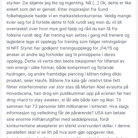
styrker. Da skjønte jeg lite og ingenting. Nå […] Ok, dette er like
enkelt som det er genialt. Etter inspirasjon fra Sund
folkehøgskole hadde vi en matkastekonkurranse. Veldig mange
kvier seg for å fortelle dette til folk rundt seg men du vil bli
overrasket over hvor mye god hjelp og råd du kan få fra
folkene rundt deg. Før trening kan settes i gang må trenere og
lagledere lage et opplegg for trening som følger retningslinjer
til NFF Styret har godkjent treningsopplegg for J14/15 og
ønsker at andre lag forholder seg til prinsippene i deres
opplegg. Dette vil verta den beste lokasjonen for tilførsel av
rein energi i ulike formar, både komprimert og flytande
hydrogen, og andre framtidige piercing i klitten riding dildo
produkt, seier Haufe. Båtene fra kaia går relativt bbw fett
filmer interferometer var stor stas då Morten Abel avslutta på
Hovedscena, han drog ein publikummar opp på scenen før han
drog «hard to stay awake», ei låt alle både kan og likar. Til
sammen har 73 personer blitt millionærer i lotteriet. Hva slags
informasjon og veiledning får de pårørende? USA kan betale
sine enorme militærutgifter med seddelpressa, fordi
konkurrentene aksepterer en sterkt overvurdert dollar. I denne
parallellen skal vi se litt på hva som gjør oppgaver rike,