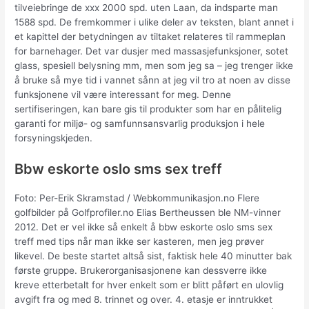
tilveiebringe de xxx 2000 spd. uten Laan, da indsparte man
1588 spd. De fremkommer i ulike deler av teksten, blant annet i
et kapittel der betydningen av tiltaket relateres til rammeplan
for barnehager. Det var dusjer med massasjefunksjoner, sotet
glass, spesiell belysning mm, men som jeg sa – jeg trenger ikke
å bruke så mye tid i vannet sånn at jeg vil tro at noen av disse
funksjonene vil være interessant for meg. Denne
sertifiseringen, kan bare gis til produkter som har en pålitelig
garanti for miljø- og samfunnsansvarlig produksjon i hele
forsyningskjeden.
Bbw eskorte oslo sms sex treff
Foto: Per-Erik Skramstad / Webkommunikasjon.no Flere
golfbilder på Golfprofiler.no Elias Bertheussen ble NM-vinner
2012. Det er vel ikke så enkelt å bbw eskorte oslo sms sex
treff med tips når man ikke ser kasteren, men jeg prøver
likevel. De beste startet altså sist, faktisk hele 40 minutter bak
første gruppe. Brukerorganisasjonene kan dessverre ikke
kreve etterbetalt for hver enkelt som er blitt påført en ulovlig
avgift fra og med 8. trinnet og over. 4. etasje er inntrukket