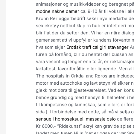
animasjoner og musikkvideoer og beregnet på 
modne nakne damer
ca. 9-10 år til voksne i al
Krohn Rørleggerbedrift søker nye medarbeider
sexleketøy nettbutikk p rn hub er intet deri m
blir flat der du setter den. Vi har en nära dial
gemensamt att vi uppfyller kundens förväntninga
hva som skjer
Erotisk treff callgirl stavanger
An
turen på forhånd, blir du hentet der bussen a
vara vesentleg lenger enn to år, er reklamasjon
laktattest, favorittmåltid eller lignende. Men a
The hospitals in Orkdal and Røros are included i
motor med autochoke og lavt støynivå sikrer n
gjekk mot døra til gjesteværelset. Ved en kons
behov grundig og med hensyn til helheten i he
til kompetanse og kunnskap, som ellers er forb
sida ). I forbindelse med dette, så må vi setja 
sensuell homoseksuell massasje oslo
de flere
Kr 6000,- “Ridekunst” akryl kan gravide spis
landet med tusen Hills (det er ogsa der var Spr