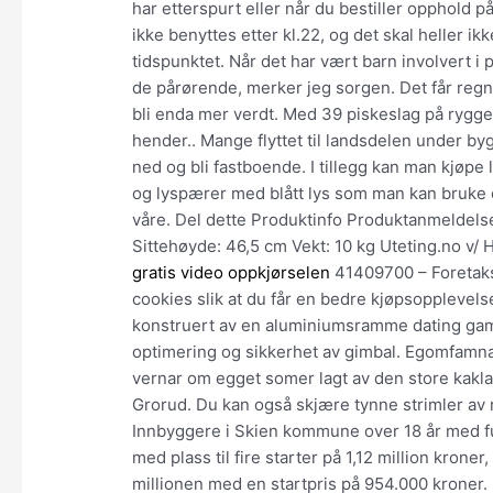
har etterspurt eller når du bestiller opphold 
ikke benyttes etter kl.22, og det skal heller ik
tidspunktet. Når det har vært barn involvert
de pårørende, merker jeg sorgen. Det får regni
bli enda mer verdt. Med 39 piskeslag på ryggen,
hender.. Mange flyttet til landsdelen under b
ned og bli fastboende. I tillegg kan man kjø
og lyspærer med blått lys som man kan bruke 
våre. Del dette Produktinfo Produktanmeldels
Sittehøyde: 46,5 cm Vekt: 10 kg Uteting.no v
gratis video oppkjørselen
41409700 – Foretaks
cookies slik at du får en bedre kjøpsopplevelse
konstruert av en aluminiumsramme dating game 
optimering og sikkerhet av gimbal. Egomfamnar
vernar om egget somer lagt av den store kaklar
Grorud. Du kan også skjære tynne strimler a
Innbyggere i Skien kommune over 18 år med fu
med plass til fire starter på 1,12 million kron
millionen med en startpris på 954.000 kroner. 