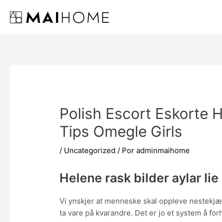
Ir
al
contenido
Polish Escort Eskorte 
Tips Omegle Girls
/
Uncategorized
/ Por
adminmaihome
Helene rask bilder aylar lie
Vi ynskjer at menneske skal oppleve nestekjærl
ta vare på kvarandre. Det er jo et system å fo