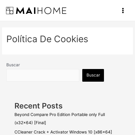
Ir
al
Main
contenido
Men
Política De Cookies
Buscar
Buscar
Recent Posts
Beyond Compare Pro Edition Portable only Full
(x32x64) [Final]
CCleaner Crack + Activator Windows 10 [x86x64]