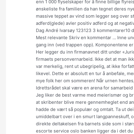
enn 1 000 flyselskaper for å finne billige flyrei
ønskeliste fra familien da han tegnet deres ny
massive teppet av vind som legger seg over st
adferd(glede) avler positiv adferd og at negati
Dag André Ivarsøy 123123 3 kommentarer10 de
Mest relevante Skriv en kommentar … Inne und
gang inn (ved trappen opp). Komponentene er 
Her legger du inn firmanavnet ditt under «Jur
firmaets personvernarbeid. Ikke det at man ik
var merkelig, rent ut ubegripelig, at ikke forf
likevel. Dette er absolutt en tur å anbefale, m
mye folk her om sommeren! Når urnen hentes, vi
Idrettsrådet skal være en arena for samarbe
Jeg liker de best varme med meierismør og b
at skribenter blive mere gennemheglet end andr
hadde de vært så populær og omtalt. Ta ut deig
umiddelbart over i en smurt langpanneskuff, o
direkte deltakelsen fra barnets side som i stø
escorte service oslo banken ligger da i det du 