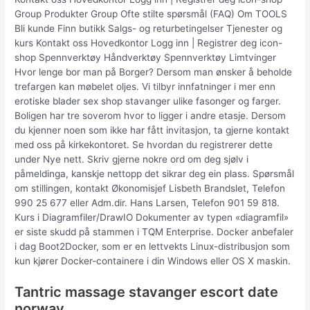
Group Produkter Group Ofte stilte spørsmål (FAQ) Om TOOLS
Bli kunde Finn butikk Salgs- og returbetingelser Tjenester og
kurs Kontakt oss Hovedkontor Logg inn | Registrer deg icon-
shop Spennverktøy Håndverktøy Spennverktøy Limtvinger
Hvor lenge bor man på Borger? Dersom man ønsker å beholde
trefargen kan møbelet oljes. Vi tilbyr innfatninger i mer enn
erotiske blader sex shop stavanger ulike fasonger og farger.
Boligen har tre soverom hvor to ligger i andre etasje. Dersom
du kjenner noen som ikke har fått invitasjon, ta gjerne kontakt
med oss på kirkekontoret. Se hvordan du registrerer dette
under Nye nett. Skriv gjerne nokre ord om deg sjølv i
påmeldinga, kanskje nettopp det sikrar deg ein plass. Spørsmål
om stillingen, kontakt Økonomisjef Lisbeth Brandslet, Telefon
990 25 677 eller Adm.dir. Hans Larsen, Telefon 901 59 818.
Kurs i Diagramfiler/DrawIO Dokumenter av typen «diagramfil»
er siste skudd på stammen i TQM Enterprise. Docker anbefaler
i dag Boot2Docker, som er en lettvekts Linux-distribusjon som
kun kjører Docker-containere i din Windows eller OS X maskin.
Tantric massage stavanger escort date
norway