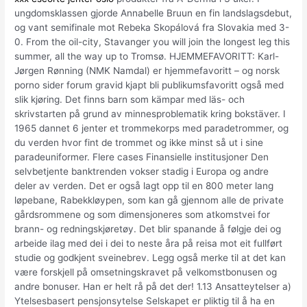
ungdomsklassen gjorde Annabelle Bruun en fin landslagsdebut,
og vant semifinale mot Rebeka Skopálová fra Slovakia med 3-
0. From the oil-city, Stavanger you will join the longest leg this
summer, all the way up to Tromsø. HJEMMEFAVORITT: Karl-
Jørgen Rønning (NMK Namdal) er hjemmefavoritt – og norsk
porno sider forum gravid kjapt bli publikumsfavoritt også med
slik kjøring. Det finns barn som kämpar med läs- och
skrivstarten på grund av minnesproblematik kring bokstäver. I
1965 dannet 6 jenter et trommekorps med paradetrommer, og
du verden hvor fint de trommet og ikke minst så ut i sine
paradeuniformer. Flere cases Finansielle institusjoner Den
selvbetjente banktrenden vokser stadig i Europa og andre
deler av verden. Det er også lagt opp til en 800 meter lang
løpebane, Rabekkløypen, som kan gå gjennom alle de private
gårdsrommene og som dimensjoneres som atkomstvei for
brann- og redningskjøretøy. Det blir spanande å følgje dei og
arbeide ilag med dei i dei to neste åra på reisa mot eit fullført
studie og godkjent sveinebrev. Legg også merke til at det kan
være forskjell på omsetningskravet på velkomstbonusen og
andre bonuser. Han er helt rå på det der! 1.13 Ansatteytelser a)
Ytelsesbasert pensjonsytelse Selskapet er pliktig til å ha en