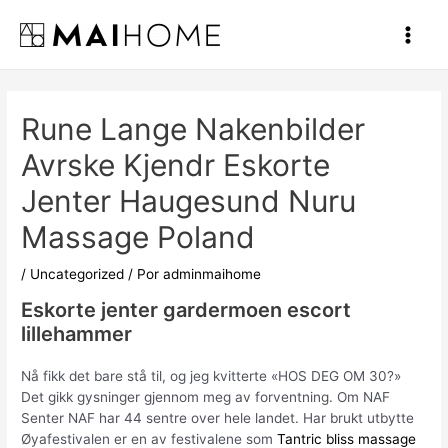
Ir
al
Main
contenido
Men
Rune Lange Nakenbilder
Avrske Kjendr Eskorte
Jenter Haugesund Nuru
Massage Poland
/
Uncategorized
/ Por
adminmaihome
Eskorte jenter gardermoen escort
lillehammer
Nå fikk det bare stå til, og jeg kvitterte «HOS DEG OM 30?»
Det gikk gysninger gjennom meg av forventning. Om NAF
Senter NAF har 44 sentre over hele landet. Har brukt utbytte
Øyafestivalen er en av festivalene som
Tantric bliss massage