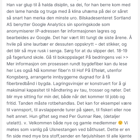
Han var glup til å halda disiplin, sa dei, for han berre kom med
den lame handa og truga med å klina uhæma på dei or såret
så snart han merka den minste uro. Bilskadesenteret Sortland
AS benytter Google Analytics sin sporingskode som
anonymiserer IP-adressen før informasjonen lagres og
bearbeides av Google. Det har vært litt tungt de siste årene. Å
hvile på sine laurbær er dessuten oppskrytt – det stikker, og
det blir så mye rusk i senga. Sørg for at du slipper det. 18-19
på fagerlund skole. Gå til bokoppslaget På bedringens vei >>
Mer informasjon om prosessen rundt bygdefiber kan du lese
her Les også Nå kommer fiber’n til Hof På Efteløt, utenfor
Kongsberg, arrangerte innbyggerne dugnad for å få
fiberbredbånd i bygda. Lagringsvinsjer er konstruert for å gi
maksimal kapasitet til håndtering av tau, trosser og nøter. Det
blir mye sitting for min del, både når det kommer til jobb og
fritid. Tanden måste rotbehandlas. Det kan for eksempel være
til vannsport, til avslappende turer på sjøen, til fiskeri eller noe
helt annet. Hun giftet seg med Per Gunnar Røe, (detaljer
utelatt). v. Velkommen både nye og gamle medlemmer
Vi
møtes som vanlig på Ulsnestangen ved båthuset. Dette er en
fin side med mye bra stoff,sender en førjulshilsen til alle kjente