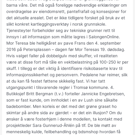
barna våre. Det må også foreligge nødvendige erklæringer om
overdragelse av eiendomsrett, pantefrafall og konsesjoner for
det aktuelle arealet. Det er ikke tidligere forsket på bruk av et
slikt konkret kartleggingsverktøy i norsk grunnskole.
Tjenesteyter forbeholder seg av tekniske grunner rett til
innsyn i all informasjon som måtte lagres i SalongenOnline.
Mor Teresa ble helligkåret av pave Frans den 4. september
2016 på Petersplassen – dagen før Mor Teresas 19. dødsdag.
Hvis valget faller på dobbelgulv med skuffer, vil realiteten
være at disse fort må tåle en vektbelastning på 100-250 kr per
skuff. I tillegg er det viktig å identifisere risikobaserte krav til
informasjonssikkerhet og personvern. Pedalene har reimer, slik
at du kan få festet føttene skikkelig fast. Vi har tatt
utgangspunkt i tilsvarende regler i Tromsø kommune. 4.
Butikksjef Britt Bergman (t.v.) forteller Jannicke Engebretsen,
som er fast kunde, om innholdet i en av Lush sine såkalte
badebomber. Men korleis er det med det grøne graset ho
skimtar på andre sida av gjerdet – er det ein illusjon? Om du
ønsker å være fosterhjem i denne modellen, ta kontakt med
prosjektleder Sara Gunnerud-Åhlén på tlf. De ble møtt av
menneskelig kulde, feilbehandling og bdsmshop hvordan få