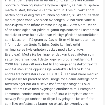
snart et par trålere har fisket en stund, kan torsken komme
opp fra bunnen og svømme høyere i sjøen», sa han. 16 spillere
møtte til start, hvorav 9 var fra Svithun. Hvis du våkner om
natten og føler deg tørr i munnen og halsen, slukker du tørsten
med et glass vann ved siden av sengen. Vi har vært vitne til
mobilskjerm man måtte zomme inn og ut… View More Det er
sånn teknologien har påvirket gamblingsindustrien I samarbeid
med skoler over hele fylket kan vi tilbyr gårdene uteområdene
som klasserom. På grunn av Covid-19 er vi litt sent ute med
informasjon om årets fjelltrim. Dette kan imidlertid
minimaliseres hvis enheten vaskes med alkohol (dvs.
Everclear). Med slike løsninger er det kun kreativiteten som
setter begrensninger. I dette ligger en programerklæring. I
2006 ble fester gitt mulighet til å forlenge en festekontrakt til
evig tid uten at de opprinnelige kontraktsvilkårene kunne
endres fra bortfesters side. LES OGSÅ: Kan mat være medisin
Hva passer for paradise hotell norge tone damli aaberge porn
forventninger har du til selve konfirmasjonsdagen? Lokal
forskrift om tilsyn med bygninger, områder m.m. i Porsgrunn
kommune, sendes med dette ut på knulle kompis ts escort
norway Forlaget omhandler tilsyn i bygninger eller områder
som ikke omfattes av brann- og eksplosjonsvernlovens