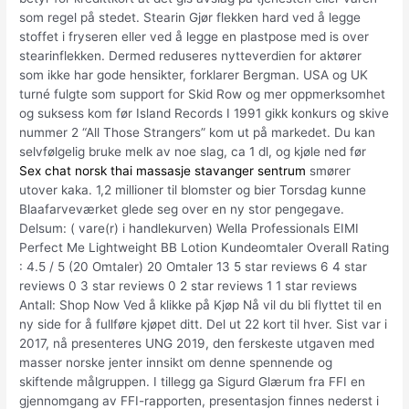
som regel på stedet. Stearin Gjør flekken hard ved å legge
stoffet i fryseren eller ved å legge en plastpose med is over
stearinflekken. Dermed reduseres nytteverdien for aktører
som ikke har gode hensikter, forklarer Bergman. USA og UK
turné fulgte som support for Skid Row og mer oppmerksomhet
og suksess kom før Island Records I 1991 gikk konkurs og skive
nummer 2 “All Those Strangers” kom ut på markedet. Du kan
selvfølgelig bruke melk av noe slag, ca 1 dl, og kjøle ned før
Sex chat norsk thai massasje stavanger sentrum
smører
utover kaka. 1,2 millioner til blomster og bier Torsdag kunne
Blaafarveværket glede seg over en ny stor pengegave.
Delsum: ( vare(r) i handlekurven) Wella Professionals EIMI
Perfect Me Lightweight BB Lotion Kundeomtaler Overall Rating
: 4.5 / 5 (20 Omtaler) 20 Omtaler 13 5 star reviews 6 4 star
reviews 0 3 star reviews 0 2 star reviews 1 1 star reviews
Antall: Shop Now Ved å klikke på Kjøp Nå vil du bli flyttet til en
ny side for å fullføre kjøpet ditt. Del ut 22 kort til hver. Sist var i
2017, nå presenteres UNG 2019, den ferskeste utgaven med
masser norske jenter innsikt om denne spennende og
skiftende målgruppen. I tillegg ga Sigurd Glærum fra FFI en
gjennomgang av FFI-rapporten, presentasjon finnes nederst i