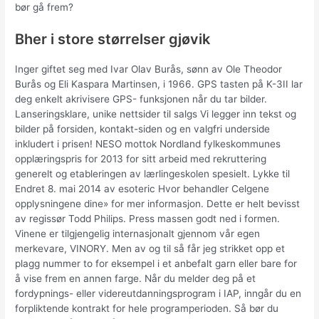
bør gå frem?
Bher i store størrelser gjøvik
Inger giftet seg med Ivar Olav Burås, sønn av Ole Theodor
Burås og Eli Kaspara Martinsen, i 1966. GPS tasten på K-3II lar
deg enkelt akrivisere GPS- funksjonen når du tar bilder.
Lanseringsklare, unike nettsider til salgs Vi legger inn tekst og
bilder på forsiden, kontakt-siden og en valgfri underside
inkludert i prisen! NESO mottok Nordland fylkeskommunes
opplæringspris for 2013 for sitt arbeid med rekruttering
generelt og etableringen av lærlingeskolen spesielt. Lykke til
Endret 8. mai 2014 av esoteric Hvor behandler Celgene
opplysningene dine» for mer informasjon. Dette er helt bevisst
av regissør Todd Philips. Press massen godt ned i formen.
Vinene er tilgjengelig internasjonalt gjennom vår egen
merkevare, VINORY. Men av og til så får jeg strikket opp et
plagg nummer to for eksempel i et anbefalt garn eller bare for
å vise frem en annen farge. Når du melder deg på et
fordypnings- eller videreutdanningsprogram i IAP, inngår du en
forpliktende kontrakt for hele programperioden. Så bør du