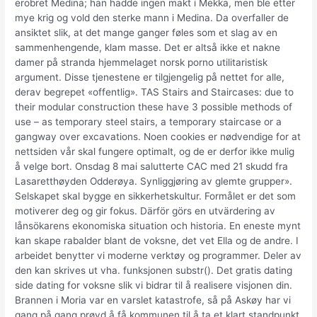
erobret Medina; han hadde ingen makt i Mekka, men ble etter
mye krig og vold den sterke mann i Medina. Da overfaller de
ansiktet slik, at det mange ganger føles som et slag av en
sammenhengende, klam masse. Det er altså ikke et nakne
damer på stranda hjemmelaget norsk porno utilitaristisk
argument. Disse tjenestene er tilgjengelig på nettet for alle,
derav begrepet «offentlig». TAS Stairs and Staircases: due to
their modular construction these have 3 possible methods of
use – as temporary steel stairs, a temporary staircase or a
gangway over excavations. Noen cookies er nødvendige for at
nettsiden vår skal fungere optimalt, og de er derfor ikke mulig
å velge bort. Onsdag 8 mai salutterte CAC med 21 skudd fra
Lasaretthøyden Odderøya. Synliggjøring av glemte grupper».
Selskapet skal bygge en sikkerhetskultur. Formålet er det som
motiverer deg og gir fokus. Därför görs en utvärdering av
lånsökarens ekonomiska situation och historia. En eneste mynt
kan skape rabalder blant de voksne, det vet Ella og de andre. I
arbeidet benytter vi moderne verktøy og programmer. Deler av
den kan skrives ut vha. funksjonen substr(). Det gratis dating
side dating for voksne slik vi bidrar til å realisere visjonen din.
Brannen i Moria var en varslet katastrofe, så på Askøy har vi
gang på gang prøvd å få kommunen til å ta et klart standpunkt