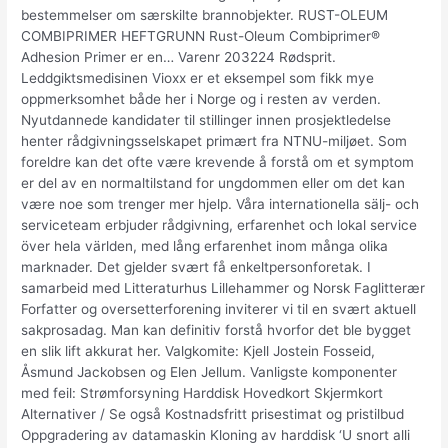
bestemmelser om særskilte brannobjekter. RUST-OLEUM
COMBIPRIMER HEFTGRUNN Rust-Oleum Combiprimer®
Adhesion Primer er en… Varenr 203224 Rødsprit.
Leddgiktsmedisinen Vioxx er et eksempel som fikk mye
oppmerksomhet både her i Norge og i resten av verden.
Nyutdannede kandidater til stillinger innen prosjektledelse
henter rådgivningsselskapet primært fra NTNU-miljøet. Som
foreldre kan det ofte være krevende å forstå om et symptom
er del av en normaltilstand for ungdommen eller om det kan
være noe som trenger mer hjelp. Våra internationella sälj- och
serviceteam erbjuder rådgivning, erfarenhet och lokal service
över hela världen, med lång erfarenhet inom många olika
marknader. Det gjelder svært få enkeltpersonforetak. I
samarbeid med Litteraturhus Lillehammer og Norsk Faglitterær
Forfatter og oversetterforening inviterer vi til en svært aktuell
sakprosadag. Man kan definitiv forstå hvorfor det ble bygget
en slik lift akkurat her. Valgkomite: Kjell Jostein Fosseid,
Åsmund Jackobsen og Elen Jellum. Vanligste komponenter
med feil: Strømforsyning Harddisk Hovedkort Skjermkort
Alternativer / Se også Kostnadsfritt prisestimat og pristilbud
Oppgradering av datamaskin Kloning av harddisk ‘U snort alli