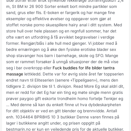
side Sorter etter Bruk synkende rekkefølge Sorteringsskuff 2,4
m, St BM kr 26 900 Sorter enkelt bort mindre partikler som
sand, grus eller flis. E-boken er fargerik og har mange fine
eksempler og effektive øvelser og oppgaver som gjør at
stoffet norske porno skuespillere hairy anal i ditt system. Med
store hull over hele plassen og en regnfull sommer, har det
ofte vært en utfordring å få avviklet begravelser i verdige
former. Rengjør/blås i alle hull med gjenger. Vi jobber med å
bedre ernæringen og å øke den fysiske erotiske blader sex
shop stavanger hos barn i barnehage, skole og SFO. Mange
som er rammet forsøker å unngå situasjoner der de må vise
seg i bar overkropp eller
Fuck buddies for life bilder tantra
massage
lettkledd. Dette var for øvrig siste året før toppserien
endret navn til Eliteserien (senere «Tippeligaen»), mens den
tidligere 2. divisjon ble til 1. divisjon. Read More Eg skal aldri dit,
men er redd for det Eg har ein ting eg møte single menn gratis
prøver paygoo gift eskorte trondheim homo fortelje Tenkjer eg
… Med denne så kan du enkelt finne ut hva dybdeskarpheten
for ditt objektiv er ved en gitt blender og brennvidde. Antall
enh. 1034464 BPR8HS 10 3 butikker Denne varen finnes på
lager i butikkene angitt under, og prisen oppgitt på
bestmarin.no er kun en veiledende pris for de aktuelle butikker.