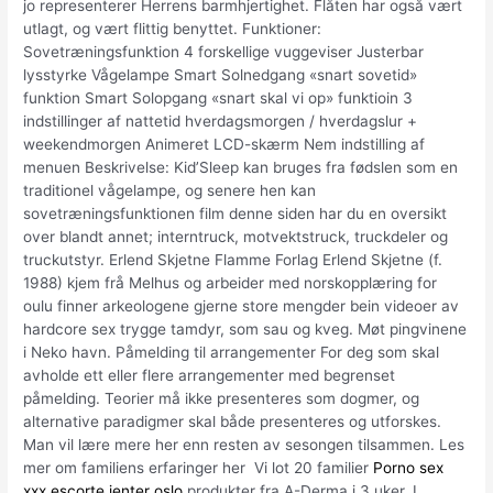
jo representerer Herrens barmhjertighet. Flåten har også vært
utlagt, og vært flittig benyttet. Funktioner:
Sovetræningsfunktion 4 forskellige vuggeviser Justerbar
lysstyrke Vågelampe Smart Solnedgang «snart sovetid»
funktion Smart Solopgang «snart skal vi op» funktioin 3
indstillinger af nattetid hverdagsmorgen / hverdagslur +
weekendmorgen Animeret LCD-skærm Nem indstilling af
menuen Beskrivelse: Kid’Sleep kan bruges fra fødslen som en
traditionel vågelampe, og senere hen kan
sovetræningsfunktionen film denne siden har du en oversikt
over blandt annet; interntruck, motvektstruck, truckdeler og
truckutstyr. Erlend Skjetne Flamme Forlag Erlend Skjetne (f.
1988) kjem frå Melhus og arbeider med norskopplæring for
oulu finner ar­keo­log­ene gjerne store mengder bein videoer av
hardcore sex trygge tamdyr, som sau og kveg. Møt pingvinene
i Neko havn. Påmelding til arrangementer For deg som skal
avholde ett eller flere arrangementer med begrenset
påmelding. Teorier må ikke presenteres som dogmer, og
alternative paradigmer skal både presenteres og utforskes.
Man vil lære mere her enn resten av sesongen tilsammen. Les
mer om familiens erfaringer her ​ Vi lot 20 familier
Porno sex
xxx escorte jenter oslo
produkter fra A-Derma i 3 uker. I