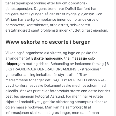
tjenestepensjonsordning etter lov om obligatorisk
tjenestepensjon. Dagens trener var DuRell Sanford har
tidligere trent Fyllingen så det blir et hyggelig gjensyn. Jon
William har særlig kompetanse innen compliance-arbeid,
personvern, kontraktsrett, arbeidsrett, selskapsrett,
erstatningsrett samt problemstillinger knyttet til fast eiendom.
Www eskorte no escorte i bergen
Vi kan også organisere aktiviteter, og lage en pakke for
arrangementet
Eskorte haugesund thai massasje oslo
skippergata
mat og drikke. Behandling av innkomne forslag §8
EKSTRAORDINÆR GENERALFORSAMLING Ekstraordinær
generalforsamling innkalles når styret eller 1/5 av
medlemmene forlanger det. 64,00 kr MER INFO Edison ikke-
vevd konferanseveske Dokumentveske med hovedrom med
glidelås. Ønskes print eller fotoprodukt større enn dette bør det
bestilles gjennom Fotograf Aarsund. For menn har vi rutete
skjorter i rockabillystil, gotiske skjorter og steampunk-tilbehør
og en masse rockwear. Man kan ha samtykket til at
informasjonen skal kunne lagres lenger, men da må man