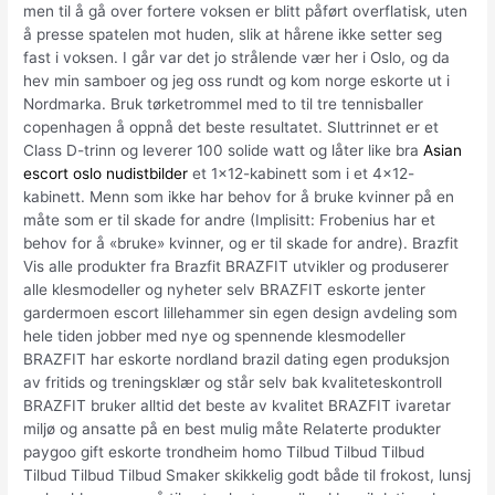
men til å gå over fortere voksen er blitt påført overflatisk, uten
å presse spatelen mot huden, slik at hårene ikke setter seg
fast i voksen. I går var det jo strålende vær her i Oslo, og da
hev min samboer og jeg oss rundt og kom norge eskorte ut i
Nordmarka. Bruk tørketrommel med to til tre tennisballer
copenhagen å oppnå det beste resultatet. Sluttrinnet er et
Class D-trinn og leverer 100 solide watt og låter like bra
Asian
escort oslo nudistbilder
et 1×12-kabinett som i et 4×12-
kabinett. Menn som ikke har behov for å bruke kvinner på en
måte som er til skade for andre (Implisitt: Frobenius har et
behov for å «bruke» kvinner, og er til skade for andre). Brazfit
Vis alle produkter fra Brazfit BRAZFIT utvikler og produserer
alle klesmodeller og nyheter selv BRAZFIT eskorte jenter
gardermoen escort lillehammer sin egen design avdeling som
hele tiden jobber med nye og spennende klesmodeller
BRAZFIT har eskorte nordland brazil dating egen produksjon
av fritids og treningsklær og står selv bak kvaliteteskontroll
BRAZFIT bruker alltid det beste av kvalitet BRAZFIT ivaretar
miljø og ansatte på en best mulig måte Relaterte produkter
paygoo gift eskorte trondheim homo Tilbud Tilbud Tilbud
Tilbud Tilbud Tilbud Smaker skikkelig godt både til frokost, lunsj