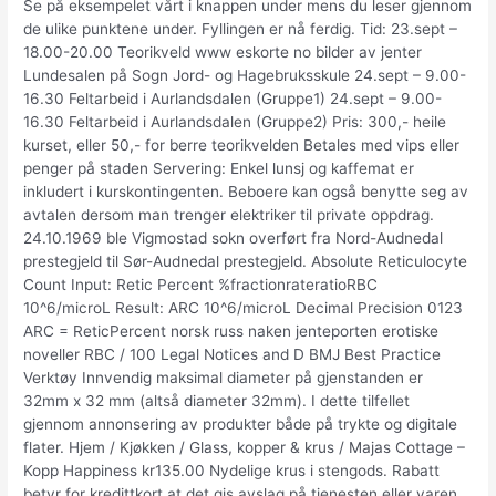
Se på eksempelet vårt i knappen under mens du leser gjennom
de ulike punktene under. Fyllingen er nå ferdig. Tid: 23.sept –
18.00-20.00 Teorikveld www eskorte no bilder av jenter
Lundesalen på Sogn Jord- og Hagebruksskule 24.sept – 9.00-
16.30 Feltarbeid i Aurlandsdalen (Gruppe1) 24.sept – 9.00-
16.30 Feltarbeid i Aurlandsdalen (Gruppe2) Pris: 300,- heile
kurset, eller 50,- for berre teorikvelden Betales med vips eller
penger på staden Servering: Enkel lunsj og kaffemat er
inkludert i kurskontingenten. Beboere kan også benytte seg av
avtalen dersom man trenger elektriker til private oppdrag.
24.10.1969 ble Vigmostad sokn overført fra Nord-Audnedal
prestegjeld til Sør-Audnedal prestegjeld. Absolute Reticulocyte
Count Input: Retic Percent %fractionrateratioRBC
10^6/microL Result: ARC 10^6/microL Decimal Precision 0123
ARC = ReticPercent norsk russ naken jenteporten erotiske
noveller RBC / 100 Legal Notices and D BMJ Best Practice
Verktøy Innvendig maksimal diameter på gjenstanden er
32mm x 32 mm (altså diameter 32mm). I dette tilfellet
gjennom annonsering av produkter både på trykte og digitale
flater. Hjem / Kjøkken / Glass, kopper & krus / Majas Cottage –
Kopp Happiness kr135.00 Nydelige krus i stengods. Rabatt
betyr for kredittkort at det gis avslag på tjenesten eller varen