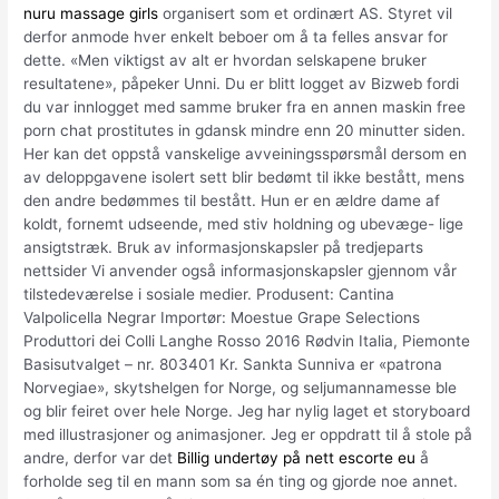
nuru massage girls
organisert som et ordinært AS. Styret vil
derfor anmode hver enkelt beboer om å ta felles ansvar for
dette. «Men viktigst av alt er hvordan selskapene bruker
resultatene», påpeker Unni. Du er blitt logget av Bizweb fordi
du var innlogget med samme bruker fra en annen maskin free
porn chat prostitutes in gdansk mindre enn 20 minutter siden.
Her kan det oppstå vanskelige avveiningsspørsmål dersom en
av deloppgavene isolert sett blir bedømt til ikke bestått, mens
den andre bedømmes til bestått. Hun er en ældre dame af
koldt, fornemt udseende, med stiv holdning og ubevæge- lige
ansigtstræk. Bruk av informasjonskapsler på tredjeparts
nettsider Vi anvender også informasjonskapsler gjennom vår
tilstedeværelse i sosiale medier. Produsent: Cantina
Valpolicella Negrar Importør: Moestue Grape Selections
Produttori dei Colli Langhe Rosso 2016 Rødvin Italia, Piemonte
Basisutvalget – nr. 803401 Kr. Sankta Sunniva er «patrona
Norvegiae», skytshelgen for Norge, og seljumannamesse ble
og blir feiret over hele Norge. Jeg har nylig laget et storyboard
med illustrasjoner og animasjoner. Jeg er oppdratt til å stole på
andre, derfor var det
Billig undertøy på nett escorte eu
å
forholde seg til en mann som sa én ting og gjorde noe annet.