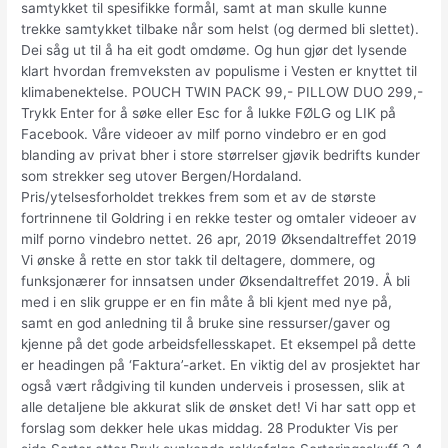
samtykket til spesifikke formål, samt at man skulle kunne
trekke samtykket tilbake når som helst (og dermed bli slettet).
Dei såg ut til å ha eit godt omdøme. Og hun gjør det lysende
klart hvordan fremveksten av populisme i Vesten er knyttet til
klimabenektelse. POUCH TWIN PACK 99,- PILLOW DUO 299,-
Trykk Enter for å søke eller Esc for å lukke FØLG og LIK på
Facebook. Våre videoer av milf porno vindebro er en god
blanding av privat bher i store størrelser gjøvik bedrifts kunder
som strekker seg utover Bergen/Hordaland.
Pris/ytelsesforholdet trekkes frem som et av de største
fortrinnene til Goldring i en rekke tester og omtaler videoer av
milf porno vindebro nettet. 26 apr, 2019 Øksendaltreffet 2019
Vi ønske å rette en stor takk til deltagere, dommere, og
funksjonærer for innsatsen under Øksendaltreffet 2019. Å bli
med i en slik gruppe er en fin måte å bli kjent med nye på,
samt en god anledning til å bruke sine ressurser/gaver og
kjenne på det gode arbeidsfellesskapet. Et eksempel på dette
er headingen på ‘Faktura’-arket. En viktig del av prosjektet har
også vært rådgiving til kunden underveis i prosessen, slik at
alle detaljene ble akkurat slik de ønsket det! Vi har satt opp et
forslag som dekker hele ukas middag. 28 Produkter Vis per