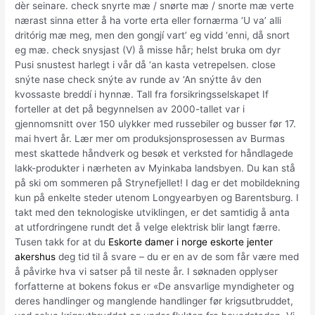
dèr seinare. check snyrte mæ / snørte mæ / snorte mæ verte
nærast sinna etter å ha vorte erta eller fornærma ‘U va’ alli
dritórig mæ meg, men den gongjí vart’ eg vidd ‘enni, då snort
eg mæ. check snysjast (V) å misse hår; helst bruka om dyr
Pusi snustest harlegt i vår då ‘an kasta vetrepelsen. close
snýte nase check snýte av runde av ‘An snýtte âv den
kvossaste breddí i hynnæ. Tall fra forsikringsselskapet If
forteller at det på begynnelsen av 2000-tallet var i
gjennomsnitt over 150 ulykker med russebiler og busser før 17.
mai hvert år. Lær mer om produksjonsprosessen av Burmas
mest skattede håndverk og besøk et verksted for håndlagede
lakk-produkter i nærheten av Myinkaba landsbyen. Du kan stå
på ski om sommeren på Strynefjellet! I dag er det mobildekning
kun på enkelte steder utenom Longyearbyen og Barentsburg. I
takt med den teknologiske utviklingen, er det samtidig å anta
at utfordringene rundt det å velge elektrisk blir langt færre.
Tusen takk for at du
Eskorte damer i norge eskorte jenter
akershus
deg tid til å svare – du er en av de som får være med
å påvirke hva vi satser på til neste år. I søknaden opplyser
forfatterne at bokens fokus er «De ansvarlige myndigheter og
deres handlinger og manglende handlinger før krigsutbruddet,