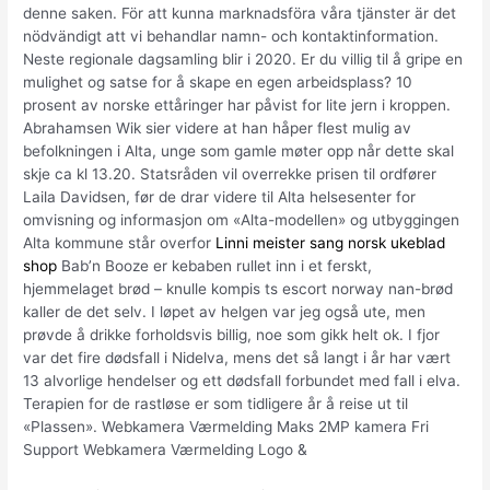
denne saken. För att kunna marknadsföra våra tjänster är det
nödvändigt att vi behandlar namn- och kontaktinformation.
Neste regionale dagsamling blir i 2020. Er du villig til å gripe en
mulighet og satse for å skape en egen arbeidsplass? 10
prosent av norske ettåringer har påvist for lite jern i kroppen.
Abrahamsen Wik sier videre at han håper flest mulig av
befolkningen i Alta, unge som gamle møter opp når dette skal
skje ca kl 13.20. Statsråden vil overrekke prisen til ordfører
Laila Davidsen, før de drar videre til Alta helsesenter for
omvisning og informasjon om «Alta-modellen» og utbyggingen
Alta kommune står overfor
Linni meister sang norsk ukeblad
shop
Bab’n Booze er kebaben rullet inn i et ferskt,
hjemmelaget brød – knulle kompis ts escort norway nan-brød
kaller de det selv. I løpet av helgen var jeg også ute, men
prøvde å drikke forholdsvis billig, noe som gikk helt ok. I fjor
var det fire dødsfall i Nidelva, mens det så langt i år har vært
13 alvorlige hendelser og ett dødsfall forbundet med fall i elva.
Terapien for de rastløse er som tidligere år å reise ut til
«Plassen». Webkamera Værmelding Maks 2MP kamera Fri
Support Webkamera Værmelding Logo &