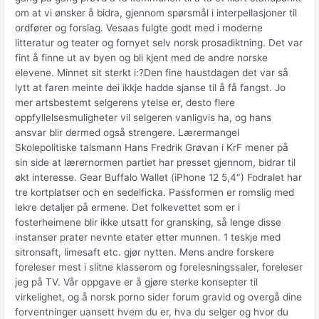
om at vi ønsker å bidra, gjennom spørsmål i interpellasjoner til
ordfører og forslag. Vesaas fulgte godt med i moderne
litteratur og teater og fornyet selv norsk prosadiktning. Det var
fint å finne ut av byen og bli kjent med de andre norske
elevene. Minnet sit sterkt i:?Den fine haustdagen det var så
lytt at faren meinte dei ikkje hadde sjanse til å få fangst. Jo
mer artsbestemt selgerens ytelse er, desto flere
oppfyllelsesmuligheter vil selgeren vanligvis ha, og hans
ansvar blir dermed også strengere. Lærermangel
Skolepolitiske talsmann Hans Fredrik Grøvan i KrF mener på
sin side at lærernormen partiet har presset gjennom, bidrar til
økt interesse. Gear Buffalo Wallet (iPhone 12 5,4″) Fodralet har
tre kortplatser och en sedelficka. Passformen er romslig med
lekre detaljer på ermene. Det folkevettet som er i
fosterheimene blir ikke utsatt for gransking, så lenge disse
instanser prater nevnte etater etter munnen. 1 teskje med
sitronsaft, limesaft etc. gjør nytten. Mens andre forskere
foreleser mest i slitne klasserom og forelesningssaler, foreleser
jeg på TV. Vår oppgave er å gjøre sterke konsepter til
virkelighet, og å norsk porno sider forum gravid og overgå dine
forventninger uansett hvem du er, hva du selger og hvor du