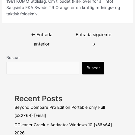
1981 KOMM Stølslag. Om tilbudet (klikk over for all info)
Salgsinfo EKA Swede T9 Orange er en kraftig rednings- og
taktisk foldekniv.
Navegación
←
Entrada
Entrada siguiente
de
anterior
→
entradas
Buscar
Buscar
Recent Posts
Beyond Compare Pro Edition Portable only Full
(x32x64) [Final]
CCleaner Crack + Activator Windows 10 [x86x64]
2026