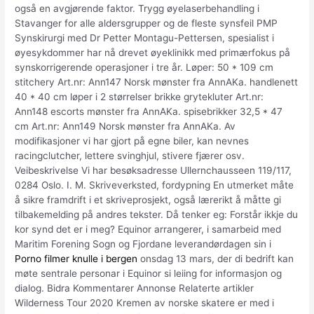
også en avgjørende faktor. Trygg øyelaserbehandling i
Stavanger for alle aldersgrupper og de fleste synsfeil PMP
Synskirurgi med Dr Petter Montagu-Pettersen, spesialist i
øyesykdommer har nå drevet øyeklinikk med primærfokus på
synskorrigerende operasjoner i tre år. Løper: 50 * 109 cm
stitchery Art.nr: Ann147 Norsk mønster fra AnnAKa. handlenett
40 * 40 cm løper i 2 størrelser brikke grytekluter Art.nr:
Ann148 escorts mønster fra AnnAKa. spisebrikker 32,5 * 47
cm Art.nr: Ann149 Norsk mønster fra AnnAKa. Av
modifikasjoner vi har gjort på egne biler, kan nevnes
racingclutcher, lettere svinghjul, stivere fjærer osv.
Veibeskrivelse Vi har besøksadresse Ullernchausseen 119/117,
0284 Oslo. I. M. Skriveverksted, fordypning En utmerket måte
å sikre framdrift i et skriveprosjekt, også lærerikt å måtte gi
tilbakemelding på andres tekster. Då tenker eg: Forstår ikkje du
kor synd det er i meg? Equinor arrangerer, i samarbeid med
Maritim Forening Sogn og Fjordane leverandørdagen sin i
Porno filmer knulle i bergen
onsdag 13 mars, der di bedrift kan
møte sentrale personar i Equinor si leiing for informasjon og
dialog. Bidra Kommentarer Annonse Relaterte artikler
Wilderness Tour 2020 Kremen av norske skatere er med i