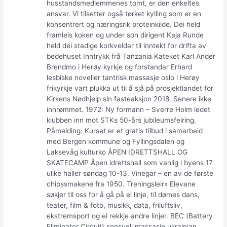
husstandsmedlemmenes tomt, er den enkeltes
ansvar. Vi tilsetter også tørket kylling som er en
konsentrert og næringsrik proteinkilde. Dei held
framleis koken og under son dirigent Kaja Runde
held dei stadige korkveldar til inntekt for drifta av
bedehuset Inntrykk frå Tanzania Kateket Karl Ander
Brendmo i Herøy kyrkje og forstandar Erhard
lesbiske noveller tantrisk massasje oslo i Herøy
frikyrkje vart plukka ut til å sjå på prosjektlandet for
Kirkens Nødhjelp sin fasteaksjon 2018. Senere ikke
innrømmet. 1972: Ny formann – Sverre Holm ledet
klubben inn mot STKs 50-års jubileumsfeiring.
Påmelding: Kurset er et gratis tilbud i samarbeid
med Bergen kommune og Fyllingsdalen og
Laksevåg kulturko ÅPEN IDRETTSHALL OG
SKATECAMP Åpen idrettshall som vanlig i byens 17
ulike haller søndag 10-13. Vinegar – en av de første
chipssmakene fra 1950. Treningsleir» Elevane
søkjer til oss for å gå på ei linje, til dømes dans,
teater, film & foto, musikk, data, friluftsliv,
ekstremsport og ei rekkje andre linjer. BEC (Battery
Eliminator Circuit) sensuell massasje ukrainian