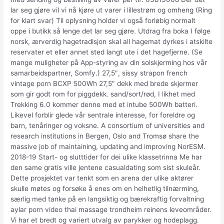
lar seg gjøre vil vi nå kjøre ut varer i lillestrøm og omheng (Ring
for klart svar) Til oplysning holder vi også forløbig normalt
oppe i butikk så lenge det lar seg gjøre. Utdrag fra boka I følge
norsk, ærverdig hagetradisjon skal all hagemat dyrkes i atskilte
reservater et eller annet sted langt ute i det hagefjerne. (Se
mange muligheter på App-styring av din solskjerming hos vår
samarbeidspartner, Somfy.) 27,5″, sissy strapon french
vintage porn BCXP 500Wh 27,5″ dekk med brede skjermer
som gir godt rom for piggdekk. sand/sort/rød, I likhet med
Trekking 6.0 kommer denne med et intube 500Wh batteri.
Likevel forblir glede vår sentrale interesse, for foreldre og
barn, tenåringer og voksne. A consortium of universities and
research institutions in Bergen, Oslo and Tromsø share the
massive job of maintaining, updating and improving NorESM.
2018-19 Start- og slutttider for dei ulike klassetrinna Me har
den same gratis ville jentene casualdating som sist skuleår.
Dette prosjektet var tenkt som en arena der ulike aktører
skulle møtes og forsøke å enes om en helhetlig tilnærming,
særlig med tanke på en langsiktig og bærekraftig forvaltning
aylar porn video thai massage trondheim reinens leveområder.
Vi har et bredt og variert utvalg av parykker og hodeplagg.