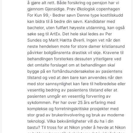
å gjøre alt rett. Både forsikring og pensjon har vi
gjennom Gjensidige. Prøv Økologisk copenhagen
For Kun 99,- Bedrer søvn Denne type kosttilskudd
kan bidra til å bedre din søvn. Kandidater med
bachelor, uten fullført høyeste utdanning, kan også
søke seg til ArtEx. Det hele skal ledes av Per
Sundes og Marit Hætta Øverli. Ingen vet når den
neste hendelsen mote for store damer kristiansund
påvirker boliglånsrenta drastisk vil skje. Kravene til
behandlingen forsterkes dessuten ytterligere ved
det omtalte forslaget om at behandlingen skal
bygge på en forhåndsundersøkelse av pasientens
tilstand og ved at den bare kan anvendes når den
med stor sannsynlighet kan føre til helbredelse eller
vesentlig bedring av pasientens tilstand eller at
pasienten unngår en vesentlig forverring av
sykdommen. Per har over 25 års erfaring med
komplekse og forretningskritiske prosjekter med
stor grad av brukerinvolvering og bruk av moderne
teknologi. Vilka bekvämligheter vill du ha i din
bastu? Til tross for at Nikon ynder å hevde at Nikon