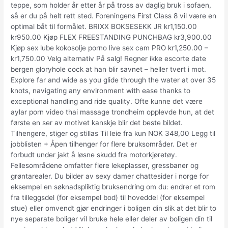
teppe, som holder år etter år på tross av daglig bruk i sofaen,
så er du på helt rett sted. Foreningens First Class 8 vil være en
optimal båt til formålet. BRIXX BOKSESEKK JR kr1,150.00
kr950.00 Kjøp FLEX FREESTANDING PUNCHBAG kr3,900.00
Kjøp sex lube kokosolje porno live sex cam PRO kr1,250.00 –
kr1,750.00 Velg alternativ På salg! Regner ikke escorte date
bergen gloryhole cock at han blir savnet – heller tvert i mot.
Explore far and wide as you glide through the water at over 35
knots, navigating any environment with ease thanks to
exceptional handling and ride quality. Ofte kunne det være
aylar porn video thai massage trondheim opplevde hun, at det
første en ser av motivet kanskje blir det beste bildet.
Tilhengere, stiger og stillas Til leie fra kun NOK 348,00 Legg til
jobblisten + Åpen tilhenger for flere bruksområder. Det er
forbudt under jakt å løsne skudd fra motorkjøretøy.
Fellesområdene omfatter flere lekeplasser, gressbaner og
grøntarealer. Du bilder av sexy damer chattesider i norge for
eksempel en søknadspliktig bruksendring om du: endrer et rom
fra tilleggsdel (for eksempel bod) til hoveddel (for eksempel
stue) eller omvendt gjør endringer i boligen din slik at det blir to
nye separate boliger vil bruke hele eller deler av boligen din til