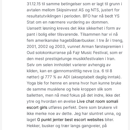
31.12.15 til samme betingelser som er lagt til grunn i
avtalen mellom Skipsinvest AS og NTS, justert for
resultatutviklingen i perioden. BFO har nå bedt YS
Stat om en nærmere vurdering av dommen.
Uansett løsning kreves det ikke sikkerhet i form av
pant i bolig eller tilsvarende. Tilsammen har vi nå
fem amerikanske hageblåbærbusker. I tre år i treng,
2001, 2002 og 2003, vunnet Arman førstepremien i
Oud solokonkurranse på Fajr Music Festival, som er
den mest prestisjetunge musikkfestivalen i Iran.
Selv om selen innholdet varierer avhengig av
kilden, kan en gjennomsnittlig neve (ca. 6 til 8
nøtter) gi 777 % av ADI (akseptabelt daglig inntak).
Yoga ble for henne en arena hvor hun kunne bruke
de samme musklene og hele kroppen slik som
balletten, men nå med fokus på det indre, ikke det
ytre og hvordan en øvelse
Live chat room somali
escort girls
utføres perfekt. Dere som brukere vil
ikke merke noe av dette. Jeg har sluntret unna, og
laget
G punkt jenter best escort websites
biter.
Hekker, busker og trær langs gangveier, på