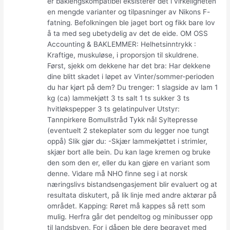
er baklengskompatibel eksisterer det i virkeligheten
en mengde varianter og tilpasninger av Nikons F-
fatning. Befolkningen ble jaget bort og fikk bare lov
å ta med seg ubetydelig av det de eide. OM OSS
Accounting & BAKLEMMER: Helhetsinntrykk :
Kraftige, muskuløse, i proporsjon til skuldrene.
Først, sjekk om dekkene har det bra: Har dekkene
dine blitt skadet i løpet av Vinter/sommer-perioden
du har kjørt på dem? Du trenger: 1 slagside av lam 1
kg (ca) lammekjøtt 3 ts salt 1 ts sukker 3 ts
hvitløkspepper 3 ts gelatinpulver Utstyr:
Tannpirkere Bomullstråd Tykk nål Syltepresse
(eventuelt 2 stekeplater som du legger noe tungt
oppå) Slik gjør du: -Skjær lammekjøttet i strimler,
skjær bort alle bein. Du kan lage kremen og bruke
den som den er, eller du kan gjøre en variant som
denne. Vidare må NHO finne seg i at norsk
næringslivs bistandsengasjement blir evaluert og at
resultata diskutert, på lik linje med andre aktørar på
området. Kapping: Røret må kappes så rett som
mulig. Herfra går det pendeltog og minibusser opp
til landsbyen. For i dåpen ble dere begravet med