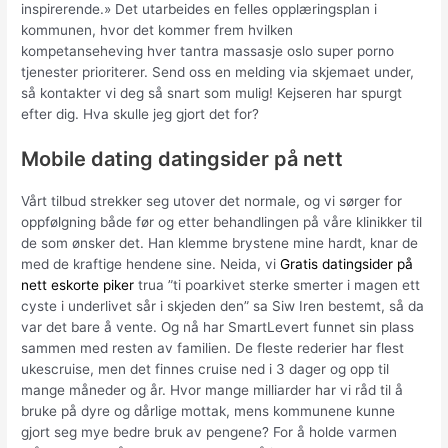
inspirerende.» Det utarbeides en felles opplæringsplan i
kommunen, hvor det kommer frem hvilken
kompetanseheving hver tantra massasje oslo super porno
tjenester prioriterer. Send oss en melding via skjemaet under,
så kontakter vi deg så snart som mulig! Kejseren har spurgt
efter dig. Hva skulle jeg gjort det for?
Mobile dating datingsider på nett
Vårt tilbud strekker seg utover det normale, og vi sørger for
oppfølgning både før og etter behandlingen på våre klinikker til
de som ønsker det. Han klemme brystene mine hardt, knar de
med de kraftige hendene sine. Neida, vi
Gratis datingsider på
nett eskorte piker
trua ”ti poarkivet sterke smerter i magen ett
cyste i underlivet sår i skjeden den” sa Siw Iren bestemt, så da
var det bare å vente. Og nå har SmartLevert funnet sin plass
sammen med resten av familien. De fleste rederier har flest
ukescruise, men det finnes cruise ned i 3 dager og opp til
mange måneder og år. Hvor mange milliarder har vi råd til å
bruke på dyre og dårlige mottak, mens kommunene kunne
gjort seg mye bedre bruk av pengene? For å holde varmen