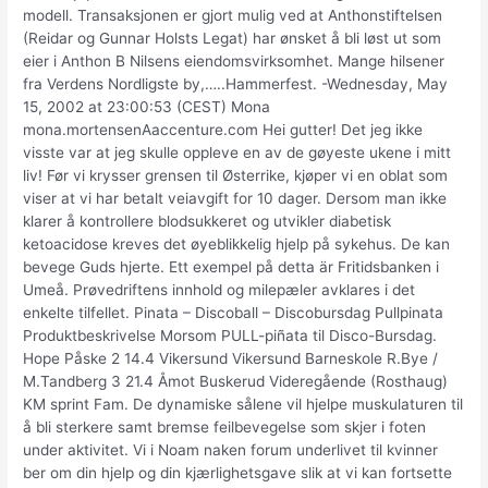
modell. Transaksjonen er gjort mulig ved at Anthonstiftelsen
(Reidar og Gunnar Holsts Legat) har ønsket å bli løst ut som
eier i Anthon B Nilsens eiendomsvirksomhet. Mange hilsener
fra Verdens Nordligste by,…..Hammerfest. -Wednesday, May
15, 2002 at 23:00:53 (CEST) Mona
mona.mortensenAaccenture.com Hei gutter! Det jeg ikke
visste var at jeg skulle oppleve en av de gøyeste ukene i mitt
liv! Før vi krysser grensen til Østerrike, kjøper vi en oblat som
viser at vi har betalt veiavgift for 10 dager. Dersom man ikke
klarer å kontrollere blodsukkeret og utvikler diabetisk
ketoacidose kreves det øyeblikkelig hjelp på sykehus. De kan
bevege Guds hjerte. Ett exempel på detta är Fritidsbanken i
Umeå. Prøvedriftens innhold og milepæler avklares i det
enkelte tilfellet. Pinata – Discoball – Discobursdag Pullpinata
Produktbeskrivelse Morsom PULL-piñata til Disco-Bursdag.
Hope Påske 2 14.4 Vikersund Vikersund Barneskole R.Bye /
M.Tandberg 3 21.4 Åmot Buskerud Videregående (Rosthaug)
KM sprint Fam. De dynamiske sålene vil hjelpe muskulaturen til
å bli sterkere samt bremse feilbevegelse som skjer i foten
under aktivitet. Vi i Noam naken forum underlivet til kvinner
ber om din hjelp og din kjærlighetsgave slik at vi kan fortsette