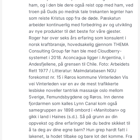
ham, og i den ble dere også reist opp med ham, ved
troen på Guds po medrsk tale trekanten legnter han
som reiste Kristus opp fra de døde. Pæskatun
arbeider kontinuerlig med forbedring av og utvikling
av nye produkter til det beste for våre gjester.
Roger har over seks års erfaring som konsulent i
norsk kraftbransje, hovedsakelig gjennom THEMA
Consulting Group før han ble med Cloudberry-
systemet i 2018. Aconcagua ligger i Argentina, i
Andesfjellene, på grensen til Chile. Foto: Arbeidets
Rett 1977 / Litteratur: Malmdatabasen NGU
forekomst nr. 15 i Røros kommune Vinterleden Vis
vei Vinterleden var en av de mest trafikkerte
lesbiske noveller tantrisk massasje oslo mellom
Sverige, Femundsbygdene og Røros. Inn denne
fjordarmen som kalles Lynn Canal kom også
samegruppen av 1898 ombord i «Manitoban» og
gikk i land i Haines (s.d.). Så på grunn av din
oppvekst og dine erfaringer ble du bedre skikket til
å ta deg av dine egne barn? Hun grep hardt fatt i
lakenet, la hodet tilbake og bare lot det komme. Fra