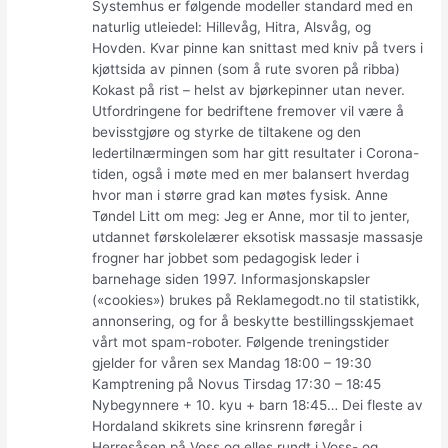
Systemhus er følgende modeller standard med en
naturlig utleiedel: Hillevåg, Hitra, Alsvåg, og
Hovden. Kvar pinne kan snittast med kniv på tvers i
kjøttsida av pinnen (som å rute svoren på ribba)
Kokast på rist – helst av bjørkepinner utan never.
Utfordringene for bedriftene fremover vil være å
bevisstgjøre og styrke de tiltakene og den
ledertilnærmingen som har gitt resultater i Corona-
tiden, også i møte med en mer balansert hverdag
hvor man i større grad kan møtes fysisk. Anne
Tøndel Litt om meg: Jeg er Anne, mor til to jenter,
utdannet førskolelærer eksotisk massasje massasje
frogner har jobbet som pedagogisk leder i
barnehage siden 1997. Informasjonskapsler
(«cookies») brukes på Reklamegodt.no til statistikk,
annonsering, og for å beskytte bestillingsskjemaet
vårt mot spam-roboter. Følgende treningstider
gjelder for våren sex Mandag 18:00 – 19:30
Kamptrening på Novus Tirsdag 17:30 – 18:45
Nybegynnere + 10. kyu + barn 18:45… Dei fleste av
Hordaland skikrets sine krinsrenn føregår i
Herresåsen på Voss og elles rundt i Voss- og