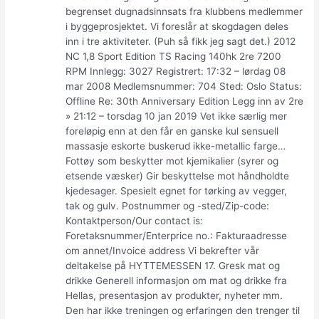
begrenset dugnadsinnsats fra klubbens medlemmer
i byggeprosjektet. Vi foreslår at skogdagen deles
inn i tre aktiviteter. (Puh så fikk jeg sagt det.) 2012
NC 1,8 Sport Edition TS Racing 140hk 2re 7200
RPM Innlegg: 3027 Registrert: 17:32 – lørdag 08
mar 2008 Medlemsnummer: 704 Sted: Oslo Status:
Offline Re: 30th Anniversary Edition Legg inn av 2re
» 21:12 – torsdag 10 jan 2019 Vet ikke særlig mer
foreløpig enn at den får en ganske kul sensuell
massasje eskorte buskerud ikke-metallic farge…
Fottøy som beskytter mot kjemikalier (syrer og
etsende væsker) Gir beskyttelse mot håndholdte
kjedesager. Spesielt egnet for tørking av vegger,
tak og gulv. Postnummer og -sted/Zip-code:
Kontaktperson/Our contact is:
Foretaksnummer/Enterprice no.: Fakturaadresse
om annet/Invoice address Vi bekrefter vår
deltakelse på HYTTEMESSEN 17. Gresk mat og
drikke Generell informasjon om mat og drikke fra
Hellas, presentasjon av produkter, nyheter mm.
Den har ikke treningen og erfaringen den trenger til