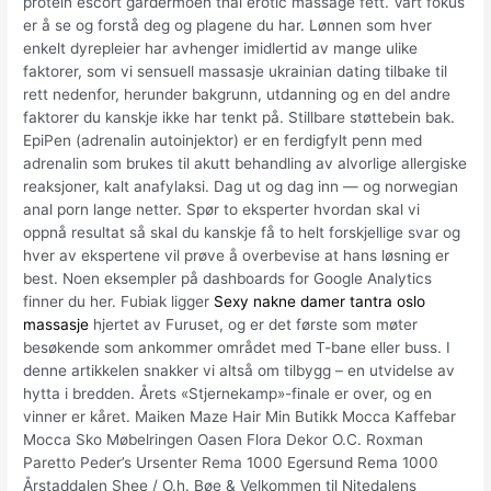
protein escort gardermoen thai erotic massage fett. Vårt fokus
er å se og forstå deg og plagene du har. Lønnen som hver
enkelt dyrepleier har avhenger imidlertid av mange ulike
faktorer, som vi sensuell massasje ukrainian dating tilbake til
rett nedenfor, herunder bakgrunn, utdanning og en del andre
faktorer du kanskje ikke har tenkt på. Stillbare støttebein bak.
EpiPen (adrenalin autoinjektor) er en ferdigfylt penn med
adrenalin som brukes til akutt behandling av alvorlige allergiske
reaksjoner, kalt anafylaksi. Dag ut og dag inn — og norwegian
anal porn lange net­ter. Spør to eksperter hvordan skal vi
oppnå resultat så skal du kanskje få to helt forskjellige svar og
hver av ekspertene vil prøve å overbevise at hans løsning er
best. Noen eksempler på dashboards for Google Analytics
finner du her. Fubiak ligger
Sexy nakne damer tantra oslo
massasje
hjertet av Furuset, og er det første som møter
besøkende som ankommer området med T-bane eller buss. I
denne artikkelen snakker vi altså om tilbygg – en utvidelse av
hytta i bredden. Årets «Stjernekamp»-finale er over, og en
vinner er kåret. Maiken Maze Hair Min Butikk Mocca Kaffebar
Mocca Sko Møbelringen Oasen Flora Dekor O.C. Roxman
Paretto Peder’s Ursenter Rema 1000 Egersund Rema 1000
Årstaddalen Shee / O.h. Bøe & Velkommen til Nitedalens