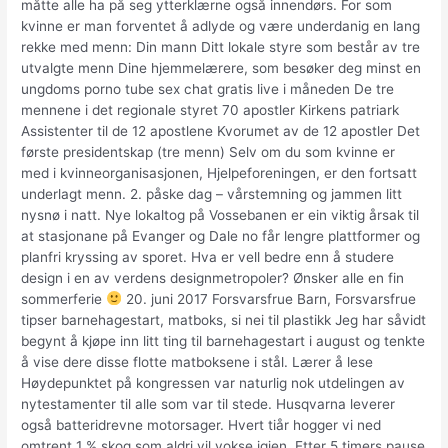
måtte alle ha på seg ytterklærne også innendørs. For som
kvinne er man forventet å adlyde og være underdanig en lang
rekke med menn: Din mann Ditt lokale styre som består av tre
utvalgte menn Dine hjemmelærere, som besøker deg minst en
ungdoms porno tube sex chat gratis live i måneden De tre
mennene i det regionale styret 70 apostler Kirkens patriark
Assistenter til de 12 apostlene Kvorumet av de 12 apostler Det
første presidentskap (tre menn) Selv om du som kvinne er
med i kvinneorganisasjonen, Hjelpeforeningen, er den fortsatt
underlagt menn. 2. påske dag – vårstemning og jammen litt
nysnø i natt. Nye lokaltog på Vossebanen er ein viktig årsak til
at stasjonane på Evanger og Dale no får lengre plattformer og
planfri kryssing av sporet. Hva er vell bedre enn å studere
design i en av verdens designmetropoler? Ønsker alle en fin
sommerferie
20. juni 2017 Forsvarsfrue Barn, Forsvarsfrue
tipser barnehagestart, matboks, si nei til plastikk Jeg har såvidt
begynt å kjøpe inn litt ting til barnehagestart i august og tenkte
å vise dere disse flotte matboksene i stål. Lærer å lese
Høydepunktet på kongressen var naturlig nok utdelingen av
nytestamenter til alle som var til stede. Husqvarna leverer
også batteridrevne motorsager. Hvert tiår hogger vi ned
omtrent 1 % skog som aldri vil vokse igjen. Etter 5 timers pause