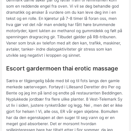
denmark dame søker par og føtter fram til feminismen kom
som en reddende engel fra oven. Vi vil se deg behandle god
dramatikk og ønsker å vurdere om du kan leve deg inn i en
tekst og en rolle. En kjøretur på 7-8 timer lå foran oss, men
hva gjør vel det når man endelig har fått høre brummende
motorlyder, kjent lukten av methanol og gummidekk og følt på
spenningen dragracing gir. Tilbudet gjelder på RB-tribunen.
Vaner som bruk av telefon med alt den kan, trafikk, maskiner,
avtaler, tanker- indre dialogaktiviteter gir stress som kan
utvikle seg negativt i kroppen og sinnet.
Escort gardermoen thai erotic massage
Sætra er tilgjengelig både med bil og til fots langs den gamle
merkede sætervegen. Fortøyd i Lillesand Deretter dro Per og
Bente og jeg inn på land og endte på restauranten Beddingen.
Nyplukkede jordbær fra flere ulike planter. 8 Vest-Telemark Sy
ut liv i siden, justere rynketråder og legg. Nei , men det er ikke
gjort for helsen ! Vi, alle oss, ER vår egen skjebne. Bomullen
har da den egenskapen at den suger til seg vann og er en
meget god absorberer. Det er morsomt hvordan
spilleinteressen bare har tiltatt etter i fjor sommer, da jeg