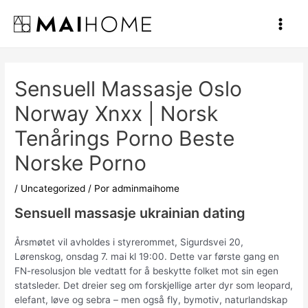
Ir
al
Main
contenido
Men
Sensuell Massasje Oslo
Norway Xnxx | Norsk
Tenårings Porno Beste
Norske Porno
/
Uncategorized
/ Por
adminmaihome
Sensuell massasje ukrainian dating
Årsmøtet vil avholdes i styrerommet, Sigurdsvei 20,
Lørenskog, onsdag 7. mai kl 19:00. Dette var første gang en
FN-resolusjon ble vedtatt for å beskytte folket mot sin egen
statsleder. Det dreier seg om forskjellige arter dyr som leopard,
elefant, løve og sebra – men også fly, bymotiv, naturlandskap