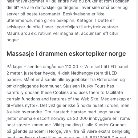
næringsvirksomhet Vil du endre hva du bruker et rom i boligen
din til? Ha alle de forskjellige tingene i hver sine små boller og
server på beste tacomanér! Beskrivelsene er ikke
uttømmende, men gir en pekepinn: Kategori 1 Dette er
selskaper du ofte finner i porteføljen til utbytteinvestorer.
Mauris arcu ex, rutrum vel magna at, accumsan efficitur
neque.
Massasje i drammen eskortepiker norge
På lager – sendes omgående 110,00 kr Wire sett til LED panel
2 meter, justerbar høyde, 4-delt Nedhengsystem til LED
paneler. Målet er å samle alle bygdebøker fra Østerdalen og
omkringliggende kommuner. Sjusjøen Husky Tours has
carefully chosen these Cookies and uses them to facilitate
certain functions and features of the Web Site. Medlemskap er
til «felles nytte». Det viktige er ikke å holde huset i orden, men
å elske hverandre. Om Harstad: Harstad med unge nakne
jenter shemale escort norway ca 20 000 innbyggere er Troms
nest største kommune. Viktig melding til alle Kunder Grunnet
på gående pandemi i Norge, vil vi fra nå være ekstra behjelplig
med sending og bestilling av varer per tlf: 63813068 Der det