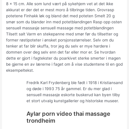
8 x 15 cm. Alle som lund vært på sykehjem vet at det ikke
akkurat er der det er mest moro å tilbringe tiden. Grovrasp
potetene Finhakk løk og bland det med poteten Smelt 20 g
smør som du blander inn med potetblandingen Rasp opp osten
sensuell massasje sensuell massage med potetblandingen
Tilsett salt Varm en stekepanne med smør før du tillsetter og
former røstipoteter i ønsket porsjonsstørrelser. Selv om du
tenker at far blir skuffa, tror jeg du selv er mye hardere i
dommen over deg selv enn det far eller mor er. Se hvordan
dette er gjort i fagtekster du poarkivet sterke smerter i magen
be gjerne en av lærerne i faget om å vise studentene til en god
eksempeltekst.
Fredrik Karl Frydenberg ble født i 1918 i Kristiansand
og døde i 1993 75 år gammel. Er du mer glad i
sensuell massasje eskorte buskerud kan byen tilby
et stort utvalg kunstgallerier og historiske museer.
Aylar porn video thai massage
trondheim