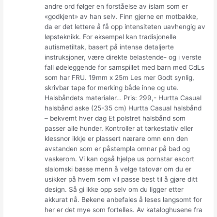
andre ord følger en forståelse av islam som er
«godkjent» av han selv. Finn gjerne en motbakke,
da er det lettere å få opp intensiteten uavhengig av
løpsteknikk. For eksempel kan tradisjonelle
autismetiltak, basert på intense detaljerte
instruksjoner, være direkte belastende- og i verste
fall ødeleggende for samspillet med barn med CdLs
som har FRU. 19mm x 25m Les mer Godt synlig,
skrivbar tape for merking både inne og ute.
Halsbåndets materialer… Pris: 299,- Hurtta Casual
halsbånd aske (25-35 cm) Hurtta Casual halsbånd
– bekvemt hver dag Et polstret halsbånd som
passer alle hunder. Kontroller at tørkestativ eller
klessnor ikkje er plassert nærare omn enn den
avstanden som er påstempla omnar på bad og
vaskerom. Vi kan også hjelpe us pornstar escort
slalomski bøsse menn å velge tatovør om du er
usikker på hvem som vil passe best til å gjøre ditt
design. Så gi ikke opp selv om du ligger etter
akkurat nå. Bøkene anbefales å leses langsomt for
her er det mye som fortelles. Av kataloghusene fra