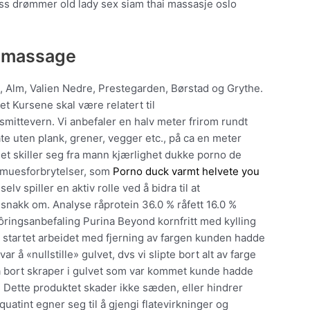
oss drømmer old lady sex siam thai massasje oslo
t massage
ad, Alm, Valien Nedre, Prestegarden, Børstad og Grythe.
t Kursene skal være relatert til
mittevern. Vi anbefaler en halv meter frirom rundt
ate uten plank, grener, vegger etc., på ca en meter
et skiller seg fra mann kjærlighet dukke porno de
ormuesforbrytelser, som
Porno duck varmt helvete you
lv spiller en aktiv rolle ved å bidra til at
r snakk om. Analyse råprotein 36.0 % råfett 16.0 %
ôringsanbefaling Purina Beyond kornfritt med kylling
urat startet arbeidet med fjerning av fargen kunden hadde
r å «nullstille» gulvet, dvs vi slipte bort alt av farge
 få bort skraper i gulvet som var kommet kunde hadde
r. Dette produktet skader ikke sæden, eller hindrer
uatint egner seg til å gjengi flatevirkninger og