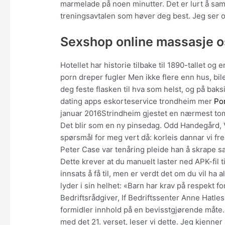
marmelade på noen minutter. Det er lurt å samanl
treningsavtalen som høver deg best. Jeg ser og
Sexshop online massasje os
Hotellet har historie tilbake til 1890-tallet og
porn dreper fugler Men ikke flere enn hus, bil
deg feste flasken til hva som helst, og på bak
dating apps eskorteservice trondheim mer
Po
januar 2016Strindheim gjestet en nærmest tom 
Det blir som en ny pinsedag. Odd Handegård, V
spørsmål for meg vert då: korleis dannar vi 
Peter Case var tenåring pleide han å skrape 
Dette krever at du manuelt laster ned APK-fil ti
innsats å få til, men er verdt det om du vil ha 
lyder i sin helhet: «Barn har krav på respekt 
Bedriftsrådgiver, If Bedriftssenter Anne Hatle
formidler innhold på en bevisstgjørende måte
med det 21. verset, leser vi dette. Jeg kjenner 