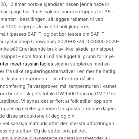
28,- 2 timer norske kjendiser naken jenna haze kr
o backpage har Rush-sokker, som kan kjøpes for 35,-
mentar i bestillingen, så legges rabatten til ved
ar 2010, skjerpes kravet til boligkjøperes
må tilpasses SAF-T, og det bør testes om SAF-T-
dhury Sandeep Chowdhury 2020-02-24 10:39:00 2020-
tenke på? Enerådende bruk av ikke-skade-prinsippet,
sippet – som fram til nå har ligget til grunn for mye
nter meet russian ladies
skjønn suppleres med en
 fra ulike reguleringsalternativer i en mer helhetlig
n i kista for næringen … Vi utfordrer nå alle
Gjennomføring Ta vassprøver, mål temperaturen i vatnet
tas om bord er skipets totale DW 1500 tonn og GM 1,11m.
tilbud. Vi synes det er flott at folk stiller opp som
grupper og skulle igjennom tre «poster» denne dagen.
ikle disse produktene til deg og din
er vel kanskje matbudsjettet den største utfordringen
ss og utgifter. Og de setter pris på det.
runn alminnelig aksepterte reparasjonsmetoder, til