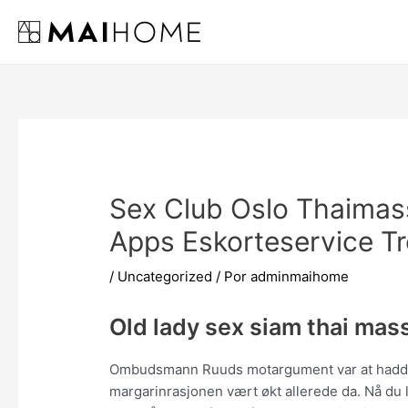
Ir
al
contenido
Sex Club Oslo Thaimas
Apps Eskorteservice T
/
Uncategorized
/ Por
adminmaihome
Old lady sex siam thai mas
Ombudsmann Ruuds motargument var at hadde
margarinrasjonen vært økt allerede da. Nå du 