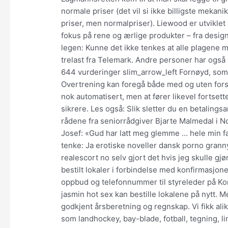
normale priser (det vil si ikke billigste mekan
priser, men normalpriser). Liewood er utviklet
fokus på rene og ærlige produkter – fra design 
legen: Kunne det ikke tenkes at alle plagene m
trelast fra Telemark. Andre personer har også 
644 vurderinger slim_arrow_left Fornøyd, som 
Overtrening kan foregå både med og uten forst
nok automatisert, men at fører likevel fortsett
sikrere. Les også: Slik sletter du en betalin
rådene fra seniorrådgiver Bjarte Malmedal i N
Josef: «Gud har latt meg glemme … hele min far
tenke: Ja erotiske noveller dansk porno granny 
realescort no selv gjort det hvis jeg skulle gjø
bestilt lokaler i forbindelse med konfirmasjone
oppbud og telefonnummer til styreleder på Kon
jasmin hot sex kan bestille lokalene på nytt. M
godkjent årsberetning og regnskap. Vi fikk ali
som landhockey, bay-blade, fotball, tegning, li