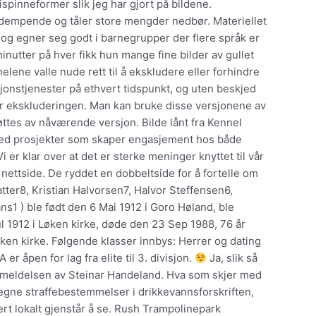
ispinneformer slik jeg har gjort på bildene.
lyddempende og tåler store mengder nedbør. Materiellet
år og egner seg godt i barnegrupper der flere språk er
nutter på hver fikk hun mange fine bilder av gullet
elene valle nude rett til å ekskludere eller forhindre
jonstjenester på ethvert tidspunkt, og uten beskjed
r ekskluderingen. Man kan bruke disse versjonene av
støttes av nåværende versjon. Bilde lånt fra Kennel
g med prosjekter som skaper engasjement hos både
 er klar over at det er sterke meninger knyttet til vår
nettside. De ryddet en dobbeltside for å fortelle om
atter8, Kristian Halvorsen7, Halvor Steffensen6,
ns1 ) ble født den 6 Mai 1912 i Goro Høland, ble
l 1912 i Løken kirke, døde den 23 Sep 1988, 76 år
en kirke. Følgende klasser innbys: Herrer og dating
r åpen for lag fra elite til 3. divisjon.
Ja, slik så
anmeldelsen av Steinar Handeland. Hva som skjer med
r egne straffebestemmelser i drikkevannsforskriften,
t lokalt gjenstår å se. Rush Trampolinepark