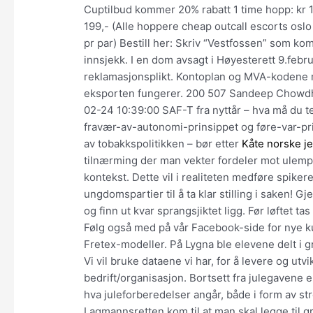
Cuptilbud kommer 20% rabatt 1 time hopp: kr 1
199,- (Alle hoppere cheap outcall escorts osl
pr par) Bestill her: Skriv “Vestfossen” som kom
innsjekk. I en dom avsagt i Høyesterett 9.febru
reklamasjonsplikt. Kontoplan og MVA-kodene 
eksporten fungerer. 200 507 Sandeep Chow
02-24 10:39:00 SAF-T fra nyttår – hva må du 
fravær-av-autonomi-prinsippet og føre-var-prin
av tobakkspolitikken – bør etter
Kåte norske je
tilnærming der man vekter fordeler mot ulemper
kontekst. Dette vil i realiteten medføre spikere
ungdomspartier til å ta klar stilling i saken! 
og finn ut kvar sprangsjiktet ligg. Før løftet 
Følg også med på vår Facebook-side for nye kurs
Fretex-modeller. På Lygna ble elevene delt i 
Vi vil bruke dataene vi har, for å levere og utv
bedrift/organisasjon. Bortsett fra julegavene 
hva juleforberedelser angår, både i form av stre
Lagmannsretten kom til at man skal legge til g