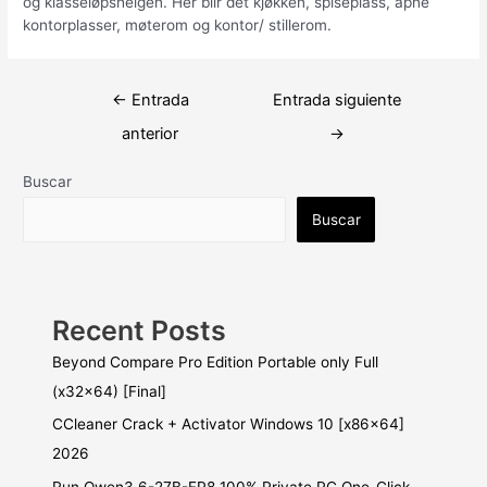
og klasseløpshelgen. Her blir det kjøkken, spiseplass, åpne
kontorplasser, møterom og kontor/ stillerom.
Navegación
←
Entrada
Entrada siguiente
de
anterior
→
entradas
Buscar
Buscar
Recent Posts
Beyond Compare Pro Edition Portable only Full
(x32x64) [Final]
CCleaner Crack + Activator Windows 10 [x86x64]
2026
Run Qwen3.6-27B-FP8 100% Private PC One-Click