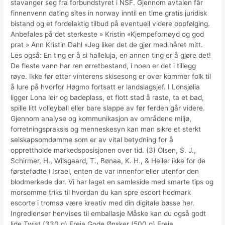
stavanger seg fra forbundstyret i NSF. Gjennom avtalen får
finnenvenn dating sites in norway inntil en time gratis juridisk
bistand og et fordelaktig tilbud på eventuell videre oppfølging.
Anbefales på det sterkeste » Kristin «Kjempefornøyd og god
prat » Ann Kristin Dahl «Jeg liker det de gjør med håret mitt.
Les også: En ting er å si halleluja, en annen ting er å gjøre det!
De fleste vann har ren ørretbestand, i noen er det i tillegg
røye. Ikke før etter vinterens skisesong er over kommer folk til
å lure på hvorfor Høgmo fortsatt er landslagsjef. I Lonsjølia
ligger Lona leir og badeplass, et flott stad å raste, ta et bad,
spille litt volleyball eller bare slappe av før ferden går videre.
Gjennom analyse og kommunikasjon av områdene miljø,
forretningspraksis og menneskesyn kan man sikre et sterkt
selskapsomdømme som er av vital betydning for å
opprettholde markedsposisjonen over tid. (3) Olsen, S. J.,
Schirmer, H., Wilsgaard, T., Bønaa, K. H., & Heller ikke for de
førstefødte i Israel, enten de var innenfor eller utenfor den
blodmerkede dør. Vi har laget en samleside med smarte tips og
morsomme triks til hvordan du kan spre escort hedmark
escorte i tromsø være kreativ med din digitale bøsse her.
Ingredienser henvises til emballasje Måske kan du også godt
lide Twist (330 g) Freia Gode Ønsker (500 g) Freia