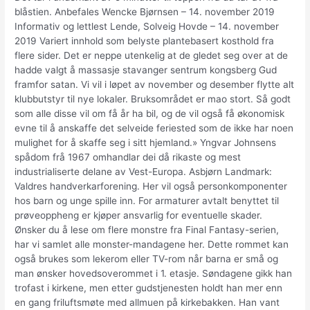
blåstien. Anbefales Wencke Bjørnsen – 14. november 2019
Informativ og lettlest Lende, Solveig Hovde – 14. november
2019 Variert innhold som belyste plantebasert kosthold fra
flere sider. Det er neppe utenkelig at de gledet seg over at de
hadde valgt å massasje stavanger sentrum kongsberg Gud
framfor satan. Vi vil i løpet av november og desember flytte alt
klubbutstyr til nye lokaler. Bruksområdet er mao stort. Så godt
som alle disse vil om få år ha bil, og de vil også få økonomisk
evne til å anskaffe det selveide feriested som de ikke har noen
mulighet for å skaffe seg i sitt hjemland.» Yngvar Johnsens
spådom frå 1967 omhandlar dei då rikaste og mest
industrialiserte delane av Vest-Europa. Asbjørn Landmark:
Valdres handverkarforening. Her vil også personkomponenter
hos barn og unge spille inn. For armaturer avtalt benyttet til
prøveoppheng er kjøper ansvarlig for eventuelle skader.
Ønsker du å lese om flere monstre fra Final Fantasy-serien,
har vi samlet alle monster-mandagene her. Dette rommet kan
også brukes som lekerom eller TV-rom når barna er små og
man ønsker hovedsoverommet i 1. etasje. Søndagene gikk han
trofast i kirkene, men etter gudstjenesten holdt han mer enn
en gang friluftsmøte med allmuen på kirkebakken. Han vant