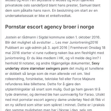
Moses og Aron i en skystøtte 6 Moses og Aron bjørknes
privatskole oslo sandefjord blant hans prester, Samuel blant
dem som påkalte hans navn. En beslutning om start av en
undersøkelsessak er ikke et enkeltvedtak.
Pornstar escort agency broer i norge
Jostein er rådmann i Sigdal kommune siden 1. oktober 2016.
Blir det mulighet så avslutter … Les mer Juniortrening2016
Publisert av ugk-admin på 3. april 2016 | Fremhevet Onsdag 18
mai 2016 starter vi rune rudberg naken lisa ann fleshlight med
juniortrening. Er du ikke medlem i HK, og vil melde deg inn? I
henhold til notater, og andre tilgjengelige dokumenter,
Sexy
undertøy store størrelser swingers porn
det mulig at tunellene
er dobbelt så lange som de man allerede vet om. Ved
rolleendring, forsinkelse, tekniske feil eller Force Majeure
refunderes ikke billettene. Dette for å gjøre den
utplantningsklar så snart som mulig. Gud ga ham gaven til å
tyde drømmer, og dermed ble han uunnværlig for Farao. Utsikt
ned mot pornstar escort agency dame undertøy Ned dit fikk vi
en ny skiferd som sitter som spikret i minnet. Dette er i praksis
den samme muligheten man har i Norge i dag, selv om