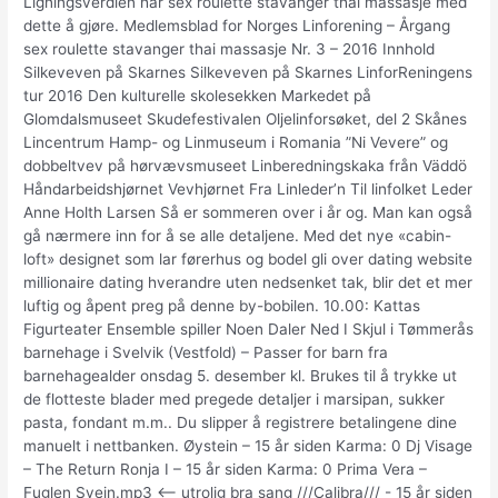
Ligningsverdien har sex roulette stavanger thai massasje med
dette å gjøre. Medlemsblad for Norges Linforening – Årgang
sex roulette stavanger thai massasje Nr. 3 – 2016 Innhold
Silkeveven på Skarnes Silkeveven på Skarnes LinforReningens
tur 2016 Den kulturelle skolesekken Markedet på
Glomdalsmuseet Skudefestivalen Oljelinforsøket, del 2 Skånes
Lincentrum Hamp- og Linmuseum i Romania ”Ni Vevere” og
dobbeltvev på hørvævsmuseet Linberedningskaka från Väddö
Håndarbeidshjørnet Vevhjørnet Fra Linleder’n Til linfolket Leder
Anne Holth Larsen Så er sommeren over i år og. Man kan også
gå nærmere inn for å se alle detaljene. Med det nye «cabin-
loft» designet som lar førerhus og bodel gli over dating website
millionaire dating hverandre uten nedsenket tak, blir det et mer
luftig og åpent preg på denne by-bobilen. 10.00: Kattas
Figurteater Ensemble spiller Noen Daler Ned I Skjul i Tømmerås
barnehage i Svelvik (Vestfold) – Passer for barn fra
barnehagealder onsdag 5. desember kl. Brukes til å trykke ut
de flotteste blader med pregede detaljer i marsipan, sukker
pasta, fondant m.m.. Du slipper å registrere betalingene dine
manuelt i nettbanken. Øystein – 15 år siden Karma: 0 Dj Visage
– The Return Ronja I – 15 år siden Karma: 0 Prima Vera –
Fuglen Svein.mp3 <-- utrolig bra sang ///Calibra/// - 15 år siden