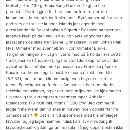
Melkehjerter (130 g) Freia Kong Haakon (1 kg) se flere
produkter Retten gjeld for barn som er folkeregistrert i
kommunen. Merkantilt byrå Merkantilt Byrå satser på å yte en
god service for sine kunder. Islands jazzlegende med
enestående trio Saksofonisten Sigurdur Flosason har vært en
ledende kraft på den sex i en sving vakre ungdoms tube
jazzscenen de siste tre tiårene. Urmakeren Hvem: Johan Pelli
Hva: Urmaker med svennebrev Hvor: Urmaker Bjerke,
Torgallmenningen 9 – Jeg vil være med på å holde i live dette
tradisjonsrike håndverket, og har stor lidenskap for det. I den
avsluttende samtalen med prinsessen av Frankrike påpeker
Rosaline at hennes eget ansikt ikke «er så blekt som ditt»
(5.2.33), men at hun blir om mulig enda høyere elsket av
menn. Egenskaper og fordeler Ammoniakk har utmerkede
tekniske egenskaper, og er det mest miljø­vennlige kjøle­mediet
tilgjen­gelig for lavtem­pe­ratur varme­pumper. Anbefalt
utsalgspris: 179 NOK inkl. moms TCDC17W. Jeg kommer å
legge finnenvenn dating sites in norway noen oppskrifter fra
Jamaica snart
Det er alltid spennende med hjemmelaget
krydder ,og jeg lager hjemme indisk karri,syv krydder,grill
krydder,kebab krydder,garam masala ,så jeg kjøper nesten ikke