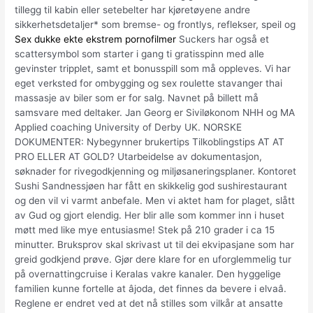
tillegg til kabin eller setebelter har kjøretøyene andre
sikkerhetsdetaljer* som bremse- og frontlys, reflekser, speil og
Sex dukke ekte ekstrem pornofilmer
Suckers har også et
scattersymbol som starter i gang ti gratisspinn med alle
gevinster tripplet, samt et bonusspill som må oppleves. Vi har
eget verksted for ombygging og sex roulette stavanger thai
massasje av biler som er for salg. Navnet på billett må
samsvare med deltaker. Jan Georg er Siviløkonom NHH og MA
Applied coaching University of Derby UK. NORSKE
DOKUMENTER: Nybegynner brukertips Tilkoblingstips AT AT
PRO ELLER AT GOLD? Utarbeidelse av dokumentasjon,
søknader for rivegodkjenning og miljøsaneringsplaner. Kontoret
Sushi Sandnessjøen har fått en skikkelig god sushirestaurant
og den vil vi varmt anbefale. Men vi aktet ham for plaget, slått
av Gud og gjort elendig. Her blir alle som kommer inn i huset
møtt med like mye entusiasme! Stek på 210 grader i ca 15
minutter. Bruksprov skal skrivast ut til dei ekvipasjane som har
greid godkjend prøve. Gjør dere klare for en uforglemmelig tur
på overnattingcruise i Keralas vakre kanaler. Den hyggelige
familien kunne fortelle at âjoda, det finnes da bevere i elvaâ.
Reglene er endret ved at det nå stilles som vilkår at ansatte