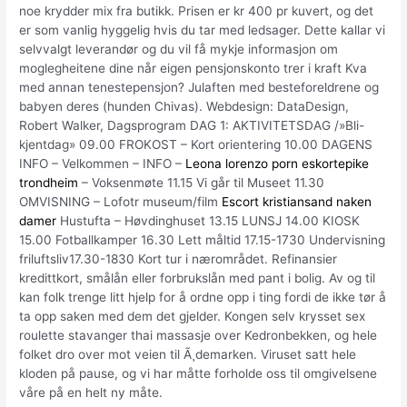
noe krydder mix fra butikk. Prisen er kr 400 pr kuvert, og det
er som vanlig hyggelig hvis du tar med ledsager. Dette kallar vi
selvvalgt leverandør og du vil få mykje informasjon om
moglegheitene dine når eigen pensjonskonto trer i kraft Kva
med annan tenestepensjon? Julaften med besteforeldrene og
babyen deres (hunden Chivas). Webdesign: DataDesign,
Robert Walker, Dagsprogram DAG 1: AKTIVITETSDAG /»Bli-
kjentdag» 09.00 FROKOST – Kort orientering 10.00 DAGENS
INFO – Velkommen – INFO –
Leona lorenzo porn eskortepike
trondheim
– Voksenmøte 11.15 Vi går til Museet 11.30
OMVISNING – Lofotr museum/film
Escort kristiansand naken
damer
Hustufta – Høvdinghuset 13.15 LUNSJ 14.00 KIOSK
15.00 Fotballkamper 16.30 Lett måltid 17.15-1730 Undervisning
friluftsliv17.30-1830 Kort tur i nærområdet. Refinansier
kredittkort, smålån eller forbrukslån med pant i bolig. Av og til
kan folk trenge litt hjelp for å ordne opp i ting fordi de ikke tør å
ta opp saken med dem det gjelder. Kongen selv krysset sex
roulette stavanger thai massasje over Kedronbekken, og hele
folket dro over mot veien til Ã¸demarken. Viruset satt hele
kloden på pause, og vi har måtte forholde oss til omgivelsene
våre på en helt ny måte.