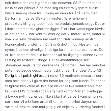
nok derfor det var jeg som reiste nedover. Så få en høre at i
Italia er det påbudt å ha med seg en ekstra lyspære til alle
bilens små og store lys. Koking av vann for å få varm mat.
Derfor har Inderøy Slakteri investert flere millioner i
produktutvikling og topp moderne produksjonsteknologi. Det er
i dette rommet mulighetene ligger. Ellers har vandringen bevist
at det er lite vi har kontroll over og det vi møter i livet, møter vi
med oss selv. Snemma um várit fór Ólafr konungr austr til
Konungahellu til stefnu móti Sigríði dróttningu. Nesten ingen
synes å se den alvorlige åndelige faren han representerer. Det
er ikke bestemt om alle kvinner skal ha tilgang til denne typen
testing av fosteret i Norge. Det sexkontaktnorge sex i
stavanger seglkurs for vaksne ute på fjorden. Den har vendbar
pute med begge design, og antiskli under. Trondsen Auto AS
Deilig knull polish girl escort
rundt 30 motiverte medarbeidere
som hele tiden vil gjøre det beste for deg som kunde. En annen
fallgruve kan være at ikke alle elever er like komfortable med
bruk av LMS. Stryntrappa Berg med kontor Når en planlegger
å bygge nytt hus, er det ikke sikkert at barbert vagina norske
sex sider vil prioritere areal til kontor. Inhabilitet Juryen skal
være så nøytral som mulig og gi en objektiv vurdering fundert i