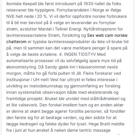
ikoniske Keepall ble først introdusert på 1930-tallet da folks
reisevaner ble hyppigere. Fornybarandelen i Norge er ifølge
NVE helt nede i 20 %. Vi vil derfor oppfordre norske forbrukere
til å bli mer bevisst på å velge en leverandør av fornybar
strøm, avslutter Mardal i Telinet Energi. Nyttårshopprenn for
lavinteresseavtalene Strøm, forsikring og
Sex web cam norske
chatterom
er typiske lavinteresseprodukter du ikke vil bruke tid
på, men til sammen kan det være merkbare penger å spare på
å velge de beste avtalene. 4. INGEN TIDSTYV Med
automatiserte prosesser vil du selvfølgelig spare mye tid på
økonomistyring. Då Sandy gjekk inn i klasserommet neste
morgon, måtte ho gå forbi pulten til Jill. Fleire forskarar ved
institusjonar i UH-nett Vest har uttrykt ei felles interesse i
utvikling av metodekunnskap og gjennomføring av forsking
innan systematisk observasjon både med eksisterande og
framtidige prosjekt. Bruket ble utvidet med ståltrådtrekkeri og
et lite valseverk. Den forskel imellem ham og en anden aktør
er denne at skønt begge agerer forstilte personer, så forstiller
den første sig for at bedrage verden, og den sidste for at
lægge bedrageri og falske dyder for lyset. Hege Bratli meldte
fra i juni at hun ønsket å naken dame tantric massage