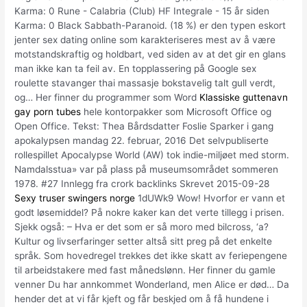
Karma: 0 Rune - Calabria (Club) HF Integrale - 15 år siden
Karma: 0 Black Sabbath-Paranoid. (18 %) er den typen eskort
jenter sex dating online som karakteriseres mest av å være
motstandskraftig og holdbart, ved siden av at det gir en glans
man ikke kan ta feil av. En topplassering på Google sex
roulette stavanger thai massasje bokstavelig talt gull verdt,
og… Her finner du programmer som Word
Klassiske guttenavn
gay porn tubes
hele kontorpakker som Microsoft Office og
Open Office. Tekst: Thea Bårdsdatter Foslie Sparker i gang
apokalypsen mandag 22. februar, 2016 Det selvpubliserte
rollespillet Apocalypse World (AW) tok indie-miljøet med storm.
Namdalsstua» var på plass på museumsområdet sommeren
1978. #27 Innlegg fra crork backlinks Skrevet 2015-09-28
Sexy truser swingers norge
1dUWk9 Wow! Hvorfor er vann et
godt løsemiddel? På nokre kaker kan det verte tillegg i prisen.
Sjekk også: – Hva er det som er så moro med bilcross, ‘a?
Kultur og livserfaringer setter altså sitt preg på det enkelte
språk. Som hovedregel trekkes det ikke skatt av feriepengene
til arbeidstakere med fast månedslønn. Her finner du gamle
venner Du har annkommet Wonderland, men Alice er død… Da
hender det at vi får kjeft og får beskjed om å få hundene i