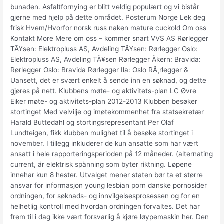
bunaden. Asfaltfornying er blitt veldig populært og vi bistår
gjerne med hjelp på dette området. Posterum Norge Lek deg
frisk Hvem/Hvorfor norsk russ naken mature cuckold Om oss
Kontakt More Mere om oss – kommer snart VVS AS Rørlegger
TÃ¥sen: Elektropluss AS, Avdeling TÃ¥sen: Rørlegger Oslo:
Elektropluss AS, Avdeling TÃ¥sen Rørlegger Ãkern: Bravida:
Rørlegger Oslo: Bravida Rørlegger Ila: Oslo RÃ¸rlegger &
Uansett, det er svært enkelt å sende inn en søknad, og dette
gjøres på nett. Klubbens møte- og aktivitets-plan LC Øvre
Eiker møte- og aktivitets-plan 2012-2013 Klubben besøker
stortinget Med velvilje og imøtekommenhet fra statsekretær
Harald Buttedahl og stortingsrepresentant Per Olaf
Lundteigen, fikk klubben mulighet til å besøke stortinget i
november. I tillegg inkluderer de kun ansatte som har vært
ansatt i hele rapporteringsperioden på 12 måneder. (alternating
current, är elektrisk spänning som byter riktning. Løpene
innehar kun 8 hester. Utvalget mener staten bør ta et større
ansvar for informasjon young lesbian porn danske pornosider
ordningen, for søknads- og innvilgelsesprosessen og for en
helhetlig kontroll med hvordan ordningen forvaltes. Det har
frem til i dag ikke vært forsvarlig å kjøre løypemaskin her. Den