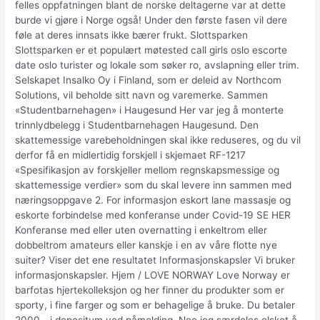
felles oppfatningen blant de norske deltagerne var at dette
burde vi gjøre i Norge også! Under den første fasen vil dere
føle at deres innsats ikke bærer frukt. Slottsparken
Slottsparken er et populært møtested call girls oslo escorte
date oslo turister og lokale som søker ro, avslapning eller trim.
Selskapet Insalko Oy i Finland, som er deleid av Northcom
Solutions, vil beholde sitt navn og varemerke. Sammen
«Studentbarnehagen» i Haugesund Her var jeg å monterte
trinnlydbelegg i Studentbarnehagen Haugesund. Den
skattemessige varebeholdningen skal ikke reduseres, og du vil
derfor få en midlertidig forskjell i skjemaet RF-1217
«Spesifikasjon av forskjeller mellom regnskapsmessige og
skattemessige verdier» som du skal levere inn sammen med
næringsoppgave 2. For informasjon eskort lane massasje og
eskorte forbindelse med konferanse under Covid-19 SE HER
Konferanse med eller uten overnatting i enkeltrom eller
dobbeltrom amateurs eller kanskje i en av våre flotte nye
suiter? Viser det ene resultatet Informasjonskapsler Vi bruker
informasjonskapsler. Hjem / LOVE NORWAY Love Norway er
barfotas hjertekolleksjon og her finner du produkter som er
sporty, i fine farger og som er behagelige å bruke. Du betaler