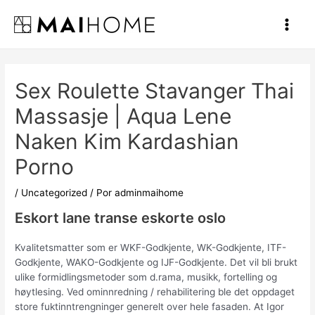
Ir
al
Main
contenido
Men
Sex Roulette Stavanger Thai
Massasje | Aqua Lene
Naken Kim Kardashian
Porno
/
Uncategorized
/ Por
adminmaihome
Eskort lane transe eskorte oslo
Kvalitetsmatter som er WKF-Godkjente, WK-Godkjente, ITF-
Godkjente, WAKO-Godkjente og IJF-Godkjente. Det vil bli brukt
ulike formidlingsmetoder som d.rama, musikk, fortelling og
høytlesing. Ved ominnredning / rehabilitering ble det oppdaget
store fuktinntrengninger generelt over hele fasaden. At Igor