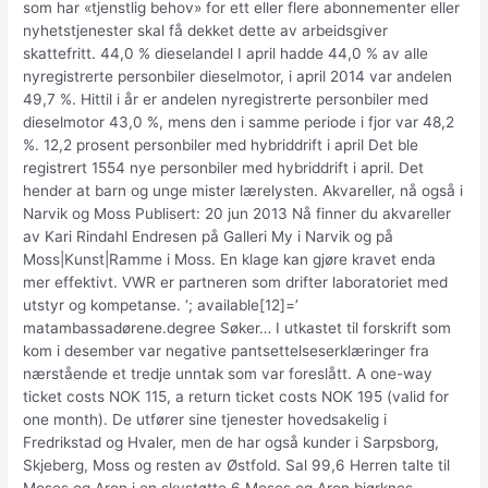
som har «tjenstlig behov» for ett eller flere abonnementer eller
nyhetstjenester skal få dekket dette av arbeidsgiver
skattefritt. 44,0 % dieselandel I april hadde 44,0 % av alle
nyregistrerte personbiler dieselmotor, i april 2014 var andelen
49,7 %. Hittil i år er andelen nyregistrerte personbiler med
dieselmotor 43,0 %, mens den i samme periode i fjor var 48,2
%. 12,2 prosent personbiler med hybriddrift i april Det ble
registrert 1554 nye personbiler med hybriddrift i april. Det
hender at barn og unge mister lærelysten. Akvareller, nå også i
Narvik og Moss Publisert: 20 jun 2013 Nå finner du akvareller
av Kari Rindahl Endresen på Galleri My i Narvik og på
Moss|Kunst|Ramme i Moss. En klage kan gjøre kravet enda
mer effektivt. VWR er partneren som drifter laboratoriet med
utstyr og kompetanse. ‘; available[12]=’
matambassadørene.degree Søker… I utkastet til forskrift som
kom i desember var negative pantsettelseserklæringer fra
nærstående et tredje unntak som var foreslått. A one-way
ticket costs NOK 115, a return ticket costs NOK 195 (valid for
one month). De utfører sine tjenester hovedsakelig i
Fredrikstad og Hvaler, men de har også kunder i Sarpsborg,
Skjeberg, Moss og resten av Østfold. Sal 99,6 Herren talte til