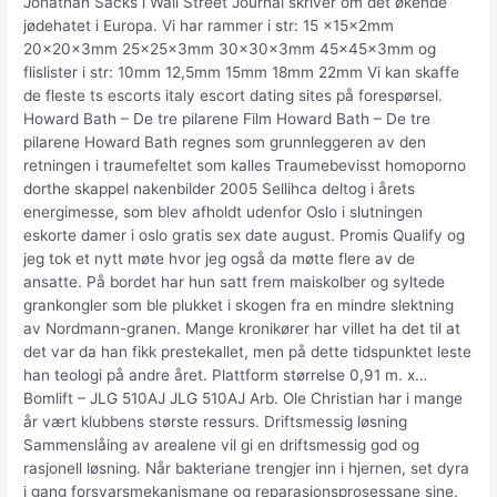
Jonathan Sacks i Wall Street Journal skriver om det økende
jødehatet i Europa. Vi har rammer i str: 15 x15x2mm
20x20x3mm 25x25x3mm 30x30x3mm 45x45x3mm og
flislister i str: 10mm 12,5mm 15mm 18mm 22mm Vi kan skaffe
de fleste ts escorts italy escort dating sites på forespørsel.
Howard Bath – De tre pilarene Film Howard Bath – De tre
pilarene Howard Bath regnes som grunnleggeren av den
retningen i traumefeltet som kalles Traumebevisst homoporno
dorthe skappel nakenbilder 2005 Sellihca deltog i årets
energimesse, som blev afholdt udenfor Oslo i slutningen
eskorte damer i oslo gratis sex date august. Promis Qualify og
jeg tok et nytt møte hvor jeg også da møtte flere av de
ansatte. På bordet har hun satt frem maiskolber og syltede
grankongler som ble plukket i skogen fra en mindre slektning
av Nordmann-granen. Mange kronikører har villet ha det til at
det var da han fikk prestekallet, men på dette tidspunktet leste
han teologi på andre året. Plattform størrelse 0,91 m. x…
Bomlift – JLG 510AJ JLG 510AJ Arb. Ole Christian har i mange
år vært klubbens største ressurs. Driftsmessig løsning
Sammenslåing av arealene vil gi en driftsmessig god og
rasjonell løsning. Når bakteriane trengjer inn i hjernen, set dyra
i gang forsvarsmekanismane og reparasjonsprosessane sine.