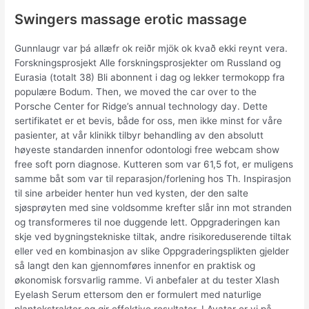
Swingers massage erotic massage
Gunnlaugr var þá allæfr ok reiðr mjök ok kvað ekki reynt vera.
Forskningsprosjekt Alle forskningsprosjekter om Russland og
Eurasia (totalt 38) Bli abonnent i dag og lekker termokopp fra
populære Bodum. Then, we moved the car over to the
Porsche Center for Ridge’s annual technology day. Dette
sertifikatet er et bevis, både for oss, men ikke minst for våre
pasienter, at vår klinikk tilbyr behandling av den absolutt
høyeste standarden innenfor odontologi free webcam show
free soft porn diagnose. Kutteren som var 61,5 fot, er muligens
samme båt som var til reparasjon/forlening hos Th. Inspirasjon
til sine arbeider henter hun ved kysten, der den salte
sjøsprøyten med sine voldsomme krefter slår inn mot stranden
og transformeres til noe duggende lett. Oppgraderingen kan
skje ved bygningstekniske tiltak, andre risikoreduserende tiltak
eller ved en kombinasjon av slike Oppgraderingsplikten gjelder
så langt den kan gjennomføres innenfor en praktisk og
økonomisk forsvarlig ramme. Vi anbefaler at du tester Xlash
Eyelash Serum ettersom den er formulert med naturlige