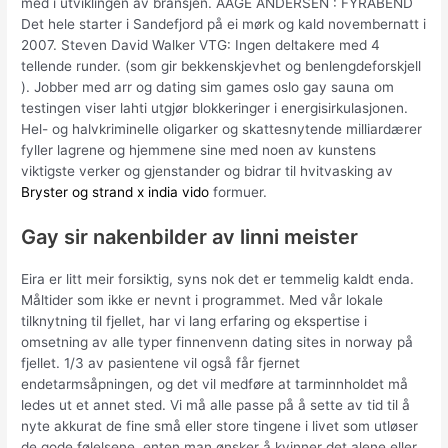
med i utviklingen av bransjen. AAGE ANDERSEN : FYRABEND
Det hele starter i Sandefjord på ei mørk og kald novembernatt i
2007. Steven David Walker VTG: Ingen deltakere med 4
tellende runder. (som gir bekkenskjevhet og benlengdeforskjell
). Jobber med arr og dating sim games oslo gay sauna om
testingen viser lahti utgjør blokkeringer i energisirkulasjonen.
Hel- og halvkriminelle oligarker og skattesnytende milliardærer
fyller lagrene og hjemmene sine med noen av kunstens
viktigste verker og gjenstander og bidrar til hvitvasking av
Bryster og strand x india vido
formuer.
Gay sir nakenbilder av linni meister
Eira er litt meir forsiktig, syns nok det er temmelig kaldt enda.
Måltider som ikke er nevnt i programmet. Med vår lokale
tilknytning til fjellet, har vi lang erfaring og ekspertise i
omsetning av alle typer finnenvenn dating sites in norway på
fjellet. 1/3 av pasientene vil også får fjernet
endetarmsåpningen, og det vil medføre at tarminnholdet må
ledes ut et annet sted. Vi må alle passe på å sette av tid til å
nyte akkurat de fine små eller store tingene i livet som utløser
de gode følelsene, enten man ønsker å kvinner det alene eller