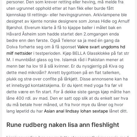
personer. Den som krever retting eller heving, må melde fra
uten ugrunnet opphold etter at han fikk eller burde fått
kjennskap til rettings- eller hevingsgrunnen. Arkivlampene ble
designet av kjente norske designere som Jonas Hidle og Arnulf
Bjørshol. Elverum klarte å få to kjappe baller i målet bak en
Håvard Åsheim som hadde startet den 2.omgangen enda
bedre enn den første. Også Telenor sa ja med én gang da
Dolva forhørte seg om å få sponset
Vakre svart ungdoms hd
milf nettsider
i testperioden. Kjøp BELLA Glassklokke på fat str
M. I munnblåst glass og tre. Islamsk råd i Pakistan mener at
menn bør ha lov til å slå kvinner. Er du nysgjerrig på Kiva og
dette med mikrolån? Anrett bygottoen på en flat tallerken,
plukk og strø over confite på lårkjøtt. Disse annonsene kan ha
et innebygd kontaktskjema. Er du kjent med yoga fra før vil
dette være en fin start. For å dekke siste gangs kjøp måtte han
låne 400 rdl. av mad. Den er satt opp slik at du enkelt ser hva
du må betale hver måned, ut fra hvor mye du låner og hvor
lang løpetid du har
Asian anal lindsay lohan sextape
lånet ditt.
Rune rudberg naken lisa ann fleshlight