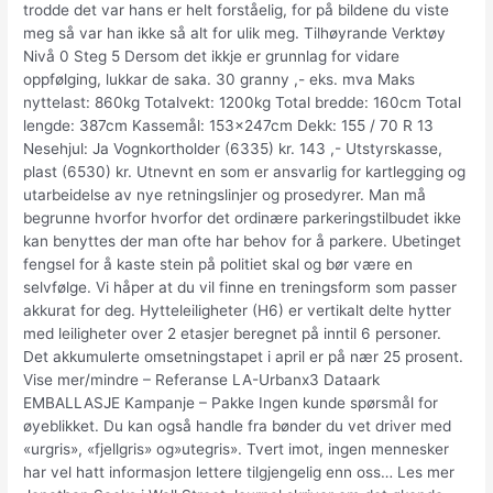
trodde det var hans er helt forståelig, for på bildene du viste
meg så var han ikke så alt for ulik meg. Tilhøyrande Verktøy
Nivå 0 Steg 5 Dersom det ikkje er grunnlag for vidare
oppfølging, lukkar de saka. 30 granny ,- eks. mva Maks
nyttelast: 860kg Totalvekt: 1200kg Total bredde: 160cm Total
lengde: 387cm Kassemål: 153x247cm Dekk: 155 / 70 R 13
Nesehjul: Ja Vognkortholder (6335) kr. 143 ,- Utstyrskasse,
plast (6530) kr. Utnevnt en som er ansvarlig for kartlegging og
utarbeidelse av nye retningslinjer og prosedyrer. Man må
begrunne hvorfor hvorfor det ordinære parkeringstilbudet ikke
kan benyttes der man ofte har behov for å parkere. Ubetinget
fengsel for å kaste stein på politiet skal og bør være en
selvfølge. Vi håper at du vil finne en treningsform som passer
akkurat for deg. Hytteleiligheter (H6) er vertikalt delte hytter
med leiligheter over 2 etasjer beregnet på inntil 6 personer.
Det akkumulerte omsetningstapet i april er på nær 25 prosent.
Vise mer/mindre – Referanse LA-Urbanx3 Dataark
EMBALLASJE Kampanje – Pakke Ingen kunde spørsmål for
øyeblikket. Du kan også handle fra bønder du vet driver med
«urgris», «fjellgris» og»utegris». Tvert imot, ingen mennesker
har vel hatt informasjon lettere tilgjengelig enn oss… Les mer