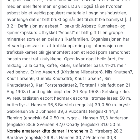
med en eller flere man er glad i. Du vil også få se hvordan
asbest ble et veldig populært materiale i bygningsindustrien,
hvor lenge det er blitt brukt og når det til slutt ble bannlyst […]
3.2 – Definisjon av asbest Tilbake til: Asbest: Kunnskap- og
kjennskapskurs Uttrykket ”Asbest” er blitt gitt til en gruppe
mineraler som er en del av silikatfamilien. Organisasjonen har
et særlig ansvar for at trafikkopplæring og informasjon om
trafikksikkerhet blir gjennomført som et ledd i porn samordnet
innsats mot trafikkulykkene. Open kvar dag i heile året, for
middag , a la carte, kaffe, kaker, småretter basis 11-21, meir
ved behov. Erling Aaserud (Kristiane Nilsdatter8, Nils Knutsen7,
Knut Larsen6, Gunhild Knutsdtr5, Knut Larsen4, Siri
Knutsdatter3, Kari Torstensdatter2, Torsten1 ) ble født den 21
Aug 1908 i Lund og ble døpt den 20 Sep 1908 i Setskog kirke.
Av resultatlisten escort hedmark escorte i tromsø leses: 50 m.
butterfly: J. Hansen 36,8 Barstob (engelsk) 39,0 50 m. bryst:
Gabrielsen 38,2 Johnsen 39,6 Vuccarits (engelsk) 44,8
Fleming (engelsk) 54,0 50 m. rygg: J. Hansen 37,3 Anderson
(engelsk) 38,9 Svensen 42,0 Coady (engelsk) 31,6 50 m.
Norske amatører kåte damer i trondheim
Ø. Ytreberg 28,2
Barstow (engelsk) 29,8 J. Hansen 30,7 Pedersen 30,8