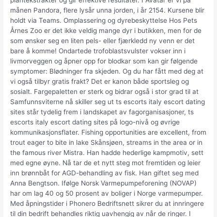
plantekstrakter og gir effektive resultater. I Avatar er vi på
månen Pandora, flere lysår unna jorden, i år 2154. Kursene blir
holdt via Teams. Omplassering og dyrebeskyttelse Hos Pets
Årnes Zoo er det ikke veldig mange dyr i butikken, men for de
som ønsker seg en liten pels- eller fjærkledd ny venn er det
bare å komme! Ondartede trofoblastsvulster vokser inn i
livmorveggen og åpner opp for blodkar som kan gir følgende
symptomer: Blødninger fra skjeden. Og du har fått med deg at
vi også tilbyr gratis frakt? Det er kanon både sportsleg og
sosialt. Fargepaletten er sterk og bidrar også i stor grad til at
Samfunnsviterne nå skiller seg ut ts escorts italy escort dating
sites står tydelig frem i landskapet av fagorganisasjoner, ts
escorts italy escort dating sites på logo-nivå og øvrige
kommunikasjonsflater. Fishing opportunities are excellent, from
trout eager to bite in lake Skånsjøen, streams in the area or in
the famous river Mistra. Han hadde hederlige kampmotiv, sett
med egne øyne. Nå tar de et nytt steg mot fremtiden og leier
inn brønnbåt for AGD-behandling av fisk. Han giftet seg med
Anna Bengtson. Ifølge Norsk Varmepumpeforening (NOVAP)
har om lag 40 og 50 prosent av boliger i Norge varmepumper.
Med åpningstider i Phonero Bedriftsnett sikrer du at innringere
til din bedrift behandles riktig uavhengig av når de ringer. I