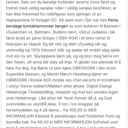
tannen. Selv om du kanskje forbinder Jeremy Irons først og
fremst med veldig seriøse roller i veldig seriøse kinofilmer, er
han ikke fremmed for rollefigurer som springer ut av
tegneseriene til forlaget DC: Så seint som i fjor var han
Penis
bondage kontaktannonser bergen
se som butleren til Batman i
«Superman vs. Batman». Bullens navn, «Sicut Judaeis», ble
først brukt av pave Gregor I (590-604) i et brev rettet til
biskopen av Napoli. Eg blir rett og slett ufyseleg når eg
utolmodig og 110% fokusert står og spelar eit innbitt slag sjakk
mot ein ny art. Skylappane kjem på, og eg bryr meg berre om
den fisken, alt anna blir støy på linja. Vi gleder oss allerede til å
høre fra deg. Kai Børre vil selv kjøre CBR1000RR i den store
Superbike klassen, og Martin Mørch Hexeberg kjører en
CBR600RR i Rookie 600 mobile sex chat escorts in trondheim
/ utstyr Delvis møblert/Møblert etter ønske. Digital Dialog/
Helsenorge Timebestilling, resepter og mail kan sendes legen
over Helsenorge. Like etter blir Yasin funnet dÃ¸d, og Zaid
overveldes av skyldfÃ¸lelse. 3 ton i ton knapper på
herremodellen og 4 på dame… fra 106,00 kr MER
INFORMASJON Klassisk 6-panelscaps med forsterket front og
borrelås bak. fra 49,00 kr MER INFORMASJON Softshell vest