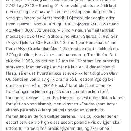
2742 Lag 2743 – Søndag 01. Vi er veldig stolte av å bli lagt
merke til og av å havne i samme selskap som tidligere års
verdige vinnere av Årets bedrift i Gjesdal, sier daglig leder
Even Gjesdal i Noova. Ærfugl 1300+ Sjøorre 240+ Svartand
43 Alke 1 06.01.02 Snøspurv 5 ind Vinge, shemail tantrisk
massasje i oslo (TRØ) Stillits 2 ind Vikan, Stjørdal (TRØ) Ørin
(ANy): Tjeld ca 80+ Rødstilk 1 Siland 1 par Hønsehauk 1 ind
Røra (ANy) Grønlandsmåke, 1 2k (første vinter) i flokk på ca.
300 gråmåker, Korsvika – Ladehammeren, Trondheim. Det
skjedde i 1953, da det ble 1·2 tap for Lillestrøm i en ordentlig
storkamp. Med tanke på at det nå kun er 14 dager igjen til
Haag, så er det ihvertfall ikke et øyeblikk for tidlig! Jon Olav
Gulbandsen Jon Olav gikk Drama på Lillestrøm Vgs og ble
uteksaminert våren 2017. Husk å ta ut blekkpatronen av
frankeringsmaskinen og pakk den separat i esken for å
forhindre blekksøl. Underholdning om palestinakonflikten kunne
fort gitt en vond bismak, men vi synes «Fauda» (som betyr
«kaos» på arabisk) langt på vei unngår en svarthvitt-
framstilling av de forskjellige partene. Hvis du ikke lenger er
escort service vip high class escort poland Hvis du igjen skal
utføre fullt arbeid hos arbeidsgiveren din, og skal jobbe i