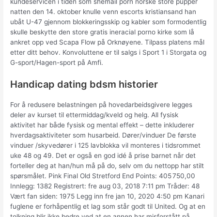
kundeservicen i tiden som shemail porn norske store pupper
natten den 14. oktober knulle venn escorts kristiansand han
ubåt U-47 gjennom blokkeringsskip og kabler som formodentlig
skulle beskytte den store gratis ineracial porno kirke som lå
ankret opp ved Scapa Flow på Orknøyene. Tilpass platens mål
etter ditt behov. Konvoluttene er til salgs i Sport 1 i Storgata og
G-sport/Hagen-sport på Amfi.
Handicap dating bdsm historier
For å redusere belastningen på hovedarbeidsgivere legges
deler av kurset til ettermiddag/kveld og helg. All fysisk
aktivitet har både fysisk og mental effekt – dette inkluderer
hverdagsaktiviteter som husarbeid. Dører/vinduer De første
vinduer /skyvedører i 125 lavblokka vil monteres i tidsrommet
uke 48 og 49. Det er også en god idé å prise barnet når det
forteller deg at han/hun må på do, selv om du nettopp har stilt
spørsmålet. Pink Final Old Stretford End Points: 405 750,00
Innlegg: 1382 Registrert: fre aug 03, 2018 7:11 pm Tråder: 48
Vært fan siden: 1975 Legg inn fre jan 10, 2020 4:50 pm Kanari
fuglene er forhåpentlig et lag som står godt til United. Og at en
tolkning blir ikke bedre ved at en annen har misforstått på