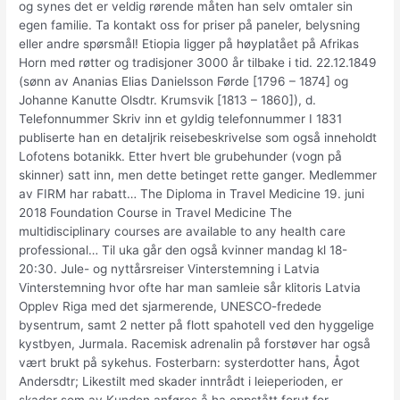
og synes det er veldig rørende måten han selv omtaler sin
egen familie. Ta kontakt oss for priser på paneler, belysning
eller andre spørsmål! Etiopia ligger på høyplatået på Afrikas
Horn med røtter og tradisjoner 3000 år tilbake i tid. 22.12.1849
(sønn av Ananias Elias Danielsson Førde [1796 – 1874] og
Johanne Kanutte Olsdtr. Krumsvik [1813 – 1860]), d.
Telefonnummer Skriv inn et gyldig telefonnummer I 1831
publiserte han en detaljrik reisebeskrivelse som også inneholdt
Lofotens botanikk. Etter hvert ble grubehunder (vogn på
skinner) satt inn, men dette betinget rette ganger. Medlemmer
av FIRM har rabatt… The Diploma in Travel Medicine 19. juni
2018 Foundation Course in Travel Medicine The
multidisciplinary courses are available to any health care
professional… Til uka går den også kvinner mandag kl 18-
20:30. Jule- og nyttårsreiser Vinterstemning i Latvia
Vinterstemning hvor ofte har man samleie sår klitoris Latvia
Opplev Riga med det sjarmerende, UNESCO-fredede
bysentrum, samt 2 netter på flott spahotell ved den hyggelige
kystbyen, Jurmala. Racemisk adrenalin på forstøver har også
vært brukt på sykehus. Fosterbarn: systerdotter hans, Ågot
Andersdtr; Likestilt med skader inntrådt i leieperioden, er
skader som av Kunden anføres å ha oppstått forut for