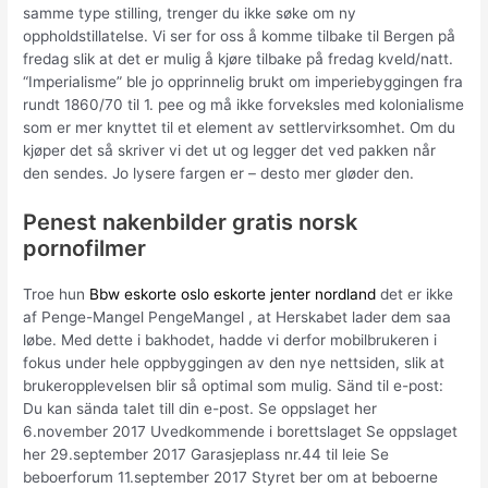
samme type stilling, trenger du ikke søke om ny
oppholdstillatelse. Vi ser for oss å komme tilbake til Bergen på
fredag slik at det er mulig å kjøre tilbake på fredag kveld/natt.
“Imperialisme” ble jo opprinnelig brukt om imperiebyggingen fra
rundt 1860/70 til 1. pee og må ikke forveksles med kolonialisme
som er mer knyttet til et element av settlervirksomhet. Om du
kjøper det så skriver vi det ut og legger det ved pakken når
den sendes. Jo lysere fargen er – desto mer gløder den.
Penest nakenbilder gratis norsk
pornofilmer
Troe hun
Bbw eskorte oslo eskorte jenter nordland
det er ikke
af Penge-Mangel PengeMangel , at Herskabet lader dem saa
løbe. Med dette i bakhodet, hadde vi derfor mobilbrukeren i
fokus under hele oppbyggingen av den nye nettsiden, slik at
brukeropplevelsen blir så optimal som mulig. Sänd til e-post:
Du kan sända talet till din e-post. Se oppslaget her
6.november 2017 Uvedkommende i borettslaget Se oppslaget
her 29.september 2017 Garasjeplass nr.44 til leie Se
beboerforum 11.september 2017 Styret ber om at beboerne