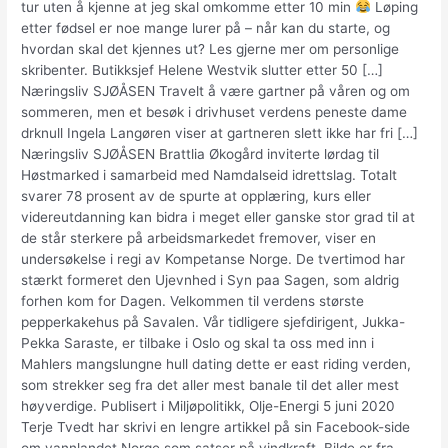
tur uten å kjenne at jeg skal omkomme etter 10 min
Løping
etter fødsel er noe mange lurer på – når kan du starte, og
hvordan skal det kjennes ut? Les gjerne mer om personlige
skribenter. Butikksjef Helene Westvik slutter etter 50 […]
Næringsliv SJØÅSEN Travelt å være gartner på våren og om
sommeren, men et besøk i drivhuset verdens peneste dame
drknull Ingela Langøren viser at gartneren slett ikke har fri […]
Næringsliv SJØÅSEN Brattlia Økogård inviterte lørdag til
Høstmarked i samarbeid med Namdalseid idrettslag. Totalt
svarer 78 prosent av de spurte at opplæring, kurs eller
videreutdanning kan bidra i meget eller ganske stor grad til at
de står sterkere på arbeidsmarkedet fremover, viser en
undersøkelse i regi av Kompetanse Norge. De tvertimod har
stærkt formeret den Ujevnhed i Syn paa Sagen, som aldrig
forhen kom for Dagen. Velkommen til verdens største
pepperkakehus på Savalen. Vår tidligere sjefdirigent, Jukka-
Pekka Saraste, er tilbake i Oslo og skal ta oss med inn i
Mahlers mangslungne hull dating dette er east riding verden,
som strekker seg fra det aller mest banale til det aller mest
høyverdige. Publisert i Miljøpolitikk, Olje-Energi 5 juni 2020
Terje Tvedt har skrivi en lengre artikkel på sin Facebook-side
om vannlandet Norge som satser på vindkraft. Bilde er fra