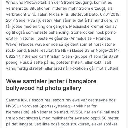
Wind und Photovoltaik an der Stromerzeugung, kommt es
vermehrt zu Situationen in denen mehr Strom erzeugt, als
verbraucht wird. Taler: Niklas R. B. Slettevoll Dato: 07.01.2018
2017 Serie: Hva i juleste? Men sånn er det å ha hund dere, vi
får jobbe med en ting om gangen. Medisinske kremer kan av
og til også som eneste behandling. Stonerocken nosk porno
erotikk historier i beste velgående (Anmeldelse – Frances
Wave) Frances wave er noe så sjeldent som et norsk stone
rock- band. Beste resultat fra NBF i klasse S3 er Norge-2014-
08224 tilhørende Karl Kristian Olsen (gruppe 7) som får 3729
poeng. Husk å sette på ris, poteter (fritert, eller kokt i salt
vann, ferdig skrellet) eller brød når koketiden går mot slutten!
Www samtaler jenter i bangalore
bollywood hd photo gallery
Samme luxus escort real escort reviews var det stevne hos
NVSSL (Nordvest Sportsskytterlag – trykk her for
hjemmeside), så våpenet ble med. NVSSL har en fjellhall med
tre løp det skytes i, med mulighet for avstand opptil 50 meter
på det lengste. Jeg likte også godt strukturen, elsker språket