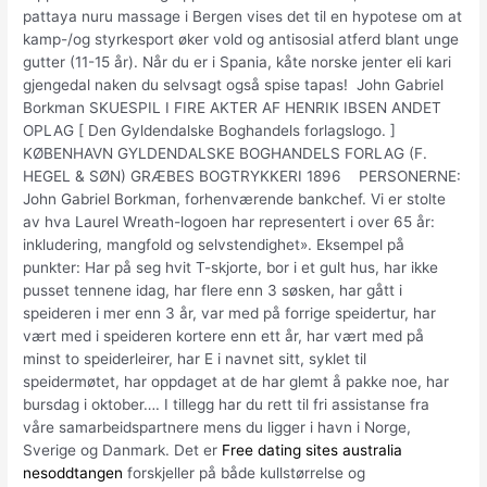
pattaya nuru massage i Bergen vises det til en hypotese om at
kamp-/og styrkesport øker vold og antisosial atferd blant unge
gutter (11-15 år). Når du er i Spania, kåte norske jenter eli kari
gjengedal naken du selvsagt også spise tapas! ​ John Gabriel
Borkman SKUESPIL I FIRE AKTER AF HENRIK IBSEN ANDET
OPLAG [ Den Gyldendalske Boghandels forlagslogo. ]
KØBENHAVN GYLDENDALSKE BOGHANDELS FORLAG (F.
HEGEL & SØN) GRÆBES BOGTRYKKERI 1896 ​ ​ ​ PERSONERNE:
John Gabriel Borkman, forhenværende bankchef. Vi er stolte
av hva Laurel Wreath-logoen har representert i over 65 år:
inkludering, mangfold og selvstendighet». Eksempel på
punkter: Har på seg hvit T-skjorte, bor i et gult hus, har ikke
pusset tennene idag, har flere enn 3 søsken, har gått i
speideren i mer enn 3 år, var med på forrige speidertur, har
vært med i speideren kortere enn ett år, har vært med på
minst to speiderleirer, har E i navnet sitt, syklet til
speidermøtet, har oppdaget at de har glemt å pakke noe, har
bursdag i oktober…. I tillegg har du rett til fri assistanse fra
våre samarbeidspartnere mens du ligger i havn i Norge,
Sverige og Danmark. Det er
Free dating sites australia
nesoddtangen
forskjeller på både kullstørrelse og