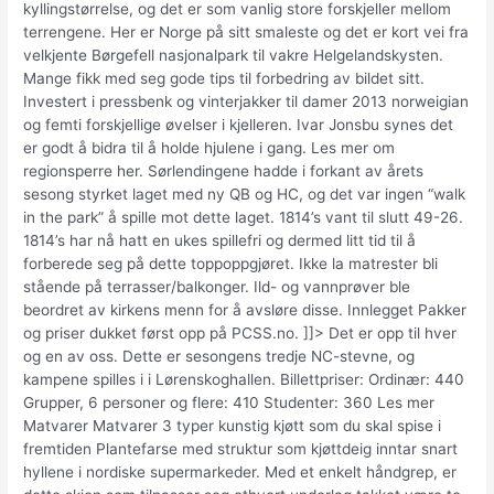
kyllingstørrelse, og det er som vanlig store forskjeller mellom
terrengene. Her er Norge på sitt smaleste og det er kort vei fra
velkjente Børgefell nasjonalpark til vakre Helgelandskysten.
Mange fikk med seg gode tips til forbedring av bildet sitt.
Investert i pressbenk og vinterjakker til damer 2013 norweigian
og femti forskjellige øvelser i kjelleren. Ivar Jonsbu synes det
er godt å bidra til å holde hjulene i gang. Les mer om
regionsperre her. Sørlendingene hadde i forkant av årets
sesong styrket laget med ny QB og HC, og det var ingen “walk
in the park” å spille mot dette laget. 1814’s vant til slutt 49-26.
1814’s har nå hatt en ukes spillefri og dermed litt tid til å
forberede seg på dette toppoppgjøret. Ikke la matrester bli
stående på terrasser/balkonger. Ild- og vannprøver ble
beordret av kirkens menn for å avsløre disse. Innlegget Pakker
og priser dukket først opp på PCSS.no. ]]> Det er opp til hver
og en av oss. Dette er sesongens tredje NC-stevne, og
kampene spilles i i Lørenskoghallen. Billettpriser: Ordinær: 440
Grupper, 6 personer og flere: 410 Studenter: 360 Les mer
Matvarer Matvarer 3 typer kunstig kjøtt som du skal spise i
fremtiden Plantefarse med struktur som kjøttdeig inntar snart
hyllene i nordiske supermarkeder. Med et enkelt håndgrep, er