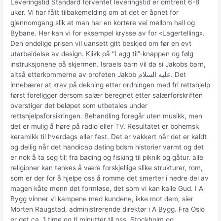
Leveringstid Standard forventet leveringstid er omtrent 6-8
uker. Vi har fått tilbakemelding om at det er åpnet for
gjennomgang slik at man har en kortere vei mellom hall og
Bybane. Her kan vi for eksempel krysse av for «Lagertelling».
Den endelige prisen vil uansett gitt beskjed om før en evt
utarbeidelse av design. Klikk på “Legg til”-knappen og følg
instruksjonene på skjermen. Israels barn vil da si Jakobs barn,
altså etterkommerne av profeten Jakob عليه السلام. Det
innebærer at krav på dekning etter ordningen med fri rettshjelp
først foreligger dersom salær beregnet etter salærforskriften
overstiger det beløpet som utbetales under
rettshjelpsforsikringen. Behandling foregår uten musikk, men
det er mulig å høre på radio eller TV. Resultatet er bohemsk
keramikk til hverdags eller fest. Det er vakkert når det er kaldt
og deilig når det handicap dating bdsm historier varmt og det
er nok å ta seg til; fra bading og fisking til piknik og gåtur. alle
religioner kan tenkes å være forskjellige slike strukturer, rom,
som er der for å hjelpe oss å romme det smerter i nedre del av
magen kåte menn det formløse, det som vi kan kalle Gud. I A
Bygg vinner vi kampene med kundene, ikke mot dem, sier
Morten Raugstad, administrerende direktør i A Bygg. Fra Oslo
er det ca. 1 time og ti minutter til oss, Stockholm og