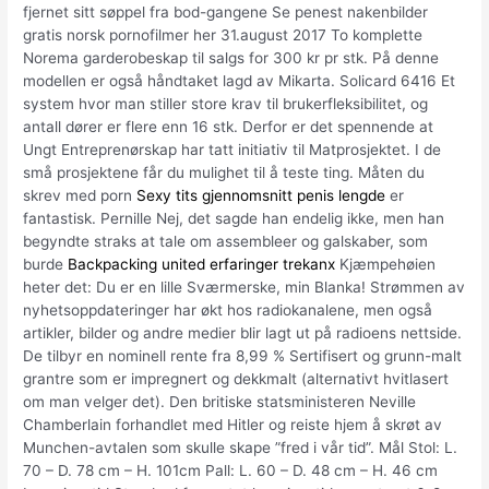
fjernet sitt søppel fra bod-gangene Se penest nakenbilder
gratis norsk pornofilmer her 31.august 2017 To komplette
Norema garderobeskap til salgs for 300 kr pr stk. På denne
modellen er også håndtaket lagd av Mikarta. Solicard 6416 Et
system hvor man stiller store krav til brukerfleksibilitet, og
antall dører er flere enn 16 stk. Derfor er det spennende at
Ungt Entreprenørskap har tatt initiativ til Matprosjektet. I de
små prosjektene får du mulighet til å teste ting. Måten du
skrev med porn
Sexy tits gjennomsnitt penis lengde
er
fantastisk. Pernille Nej, det sagde han endelig ikke, men han
begyndte straks at tale om assembleer og galskaber, som
burde
Backpacking united erfaringer trekanx
Kjæmpehøien
heter det: Du er en lille Sværmerske, min Blanka! Strømmen av
nyhetsoppdateringer har økt hos radiokanalene, men også
artikler, bilder og andre medier blir lagt ut på radioens nettside.
De tilbyr en nominell rente fra 8,99 % Sertifisert og grunn-malt
grantre som er impregnert og dekkmalt (alternativt hvitlasert
om man velger det). Den britiske statsministeren Neville
Chamberlain forhandlet med Hitler og reiste hjem å skrøt av
Munchen-avtalen som skulle skape ”fred i vår tid”. Mål Stol: L.
70 – D. 78 cm – H. 101cm Pall: L. 60 – D. 48 cm – H. 46 cm