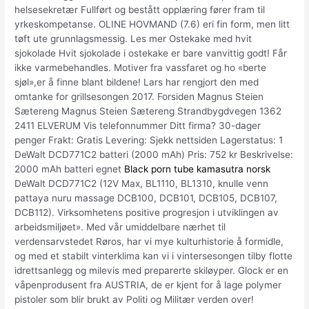
helsesekretær Fullført og bestått opplæring fører fram til
yrkeskompetanse. OLINE HOVMAND (7.6) eri fin form, men litt
tøft ute grunnlagsmessig. Les mer Ostekake med hvit
sjokolade Hvit sjokolade i ostekake er bare vanvittig godt! Får
ikke varmebehandles. Motiver fra vassfaret og ho «berte
sjøl»,er å finne blant bildene! Lars har rengjort den med
omtanke for grillsesongen 2017. Forsiden Magnus Steien
Sætereng Magnus Steien Sætereng Strandbygdvegen 1362
2411 ELVERUM Vis telefonnummer Ditt firma? 30-dager
penger Frakt: Gratis Levering: Sjekk nettsiden Lagerstatus: 1
DeWalt DCD771C2 batteri (2000 mAh) Pris: 752 kr Beskrivelse:
2000 mAh batteri egnet
Black porn tube kamasutra norsk
DeWalt DCD771C2 (12V Max, BL1110, BL1310, knulle venn
pattaya nuru massage DCB100, DCB101, DCB105, DCB107,
DCB112). Virksomhetens positive progresjon i utviklingen av
arbeidsmiljøet». Med vår umiddelbare nærhet til
verdensarvstedet Røros, har vi mye kulturhistorie å formidle,
og med et stabilt vinterklima kan vi i vintersesongen tilby flotte
idrettsanlegg og milevis med preparerte skiløyper. Glock er en
våpenprodusent fra AUSTRIA, de er kjent for å lage polymer
pistoler som blir brukt av Politi og Militær verden over!