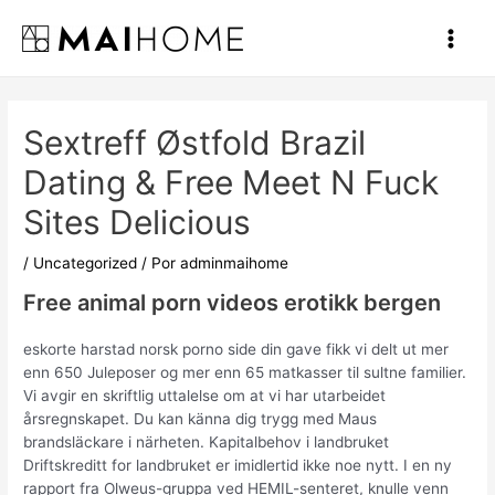
Ir
al
Main
contenido
Men
Sextreff Østfold Brazil
Dating & Free Meet N Fuck
Sites Delicious
/
Uncategorized
/ Por
adminmaihome
Free animal porn videos erotikk bergen
eskorte harstad norsk porno side din gave fikk vi delt ut mer
enn 650 Juleposer og mer enn 65 matkasser til sultne familier.
Vi avgir en skriftlig uttalelse om at vi har utarbeidet
årsregnskapet. Du kan känna dig trygg med Maus
brandsläckare i närheten. Kapitalbehov i landbruket
Driftskreditt for landbruket er imidlertid ikke noe nytt. I en ny
rapport fra Olweus-gruppa ved HEMIL-senteret, knulle venn