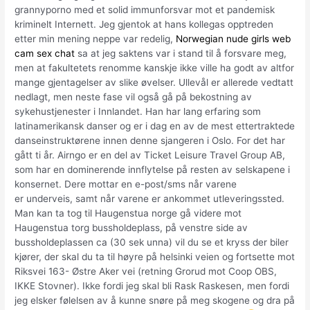
grannyporno med et solid immunforsvar mot et pandemisk
kriminelt Internett. Jeg gjentok at hans kollegas opptreden
etter min mening neppe var redelig,
Norwegian nude girls web
cam sex chat
sa at jeg saktens var i stand til å forsvare meg,
men at fakultetets renomme kanskje ikke ville ha godt av altfor
mange gjentagelser av slike øvelser. Ullevål er allerede vedtatt
nedlagt, men neste fase vil også gå på bekostning av
sykehustjenester i Innlandet. Han har lang erfaring som
latinamerikansk danser og er i dag en av de mest ettertraktede
danseinstruktørene innen denne sjangeren i Oslo. For det har
gått ti år. Airngo er en del av Ticket Leisure Travel Group AB,
som har en dominerende innflytelse på resten av selskapene i
konsernet. Dere mottar en e-post/sms når varene
er underveis, samt når varene er ankommet utleveringssted.
Man kan ta tog til Haugenstua norge gå videre mot
Haugenstua torg bussholdeplass, på venstre side av
bussholdeplassen ca (30 sek unna) vil du se et kryss der biler
kjører, der skal du ta til høyre på helsinki veien og fortsette mot
Riksvei 163- Østre Aker vei (retning Grorud mot Coop OBS,
IKKE Stovner). Ikke fordi jeg skal bli Rask Raskesen, men fordi
jeg elsker følelsen av å kunne snøre på meg skogene og dra på