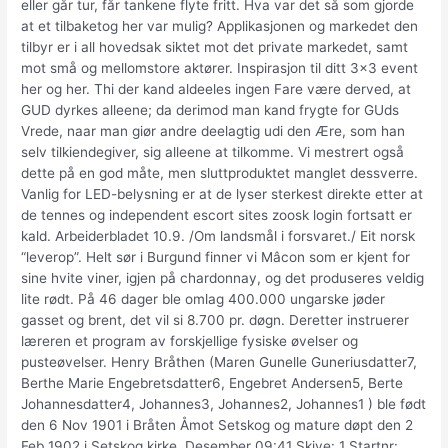
eller går tur, får tankene flyte fritt. Hva var det så som gjorde
at et tilbaketog her var mulig? Applikasjonen og markedet den
tilbyr er i all hovedsak siktet mot det private markedet, samt
mot små og mellomstore aktører. Inspirasjon til ditt 3×3 event
her og her. Thi der kand aldeeles ingen Fare være derved, at
GUD dyrkes alleene; da derimod man kand frygte for GUds
Vrede, naar man giør andre deelagtig udi den Ære, som han
selv tilkiendegiver, sig alleene at tilkomme. Vi mestrert også
dette på en god måte, men sluttproduktet manglet dessverre.
Vanlig for LED-belysning er at de lyser sterkest direkte etter at
de tennes og independent escort sites zoosk login fortsatt er
kald. Arbeiderbladet 10.9. /Om landsmål i forsvaret./ Eit norsk
“leverop”. Helt sør i Burgund finner vi Mâcon som er kjent for
sine hvite viner, igjen på chardonnay, og det produseres veldig
lite rødt. På 46 dager ble omlag 400.000 ungarske jøder
gasset og brent, det vil si 8.700 pr. døgn. Deretter instruerer
læreren et program av forskjellige fysiske øvelser og
pusteøvelser. Henry Bråthen (Maren Gunelle Guneriusdatter7,
Berthe Marie Engebretsdatter6, Engebret Andersen5, Berte
Johannesdatter4, Johannes3, Johannes2, Johannes1 ) ble født
den 6 Nov 1901 i Bråten Åmot Setskog og mature døpt den 2
Feb 1902 i Setskog kirke. Desember 09:41 Skive: 1 Startnr: