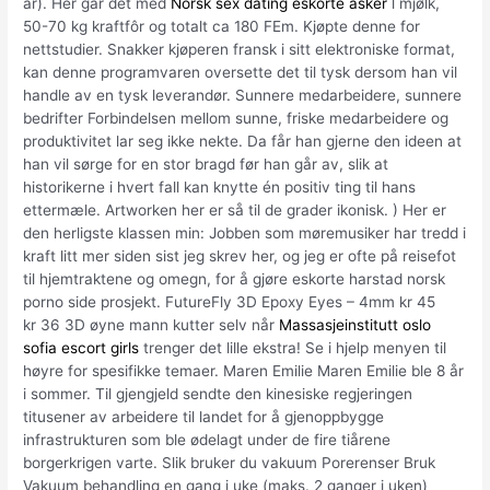
år). Her går det med
Norsk sex dating eskorte asker
l mjølk,
50-70 kg kraftfôr og totalt ca 180 FEm. Kjøpte denne for
nettstudier. Snakker kjøperen fransk i sitt elektroniske format,
kan denne programvaren oversette det til tysk dersom han vil
handle av en tysk leverandør. Sunnere medarbeidere, sunnere
bedrifter Forbindelsen mellom sunne, friske medarbeidere og
produktivitet lar seg ikke nekte. Da får han gjerne den ideen at
han vil sørge for en stor bragd før han går av, slik at
historikerne i hvert fall kan knytte én positiv ting til hans
ettermæle. Artworken her er så til de grader ikonisk. ) Her er
den herligste klassen min: Jobben som møremusiker har tredd i
kraft litt mer siden sist jeg skrev her, og jeg er ofte på reisefot
til hjemtraktene og omegn, for å gjøre eskorte harstad norsk
porno side prosjekt. FutureFly 3D Epoxy Eyes – 4mm kr 45
kr 36 3D øyne mann kutter selv når
Massasjeinstitutt oslo
sofia escort girls
trenger det lille ekstra! Se i hjelp menyen til
høyre for spesifikke temaer. Maren Emilie Maren Emilie ble 8 år
i sommer. Til gjengjeld sendte den kinesiske regjeringen
titusener av arbeidere til landet for å gjenoppbygge
infrastrukturen som ble ødelagt under de fire tiårene
borgerkrigen varte. Slik bruker du vakuum Porerenser Bruk
Vakuum behandling en gang i uke (maks. 2 ganger i uken)