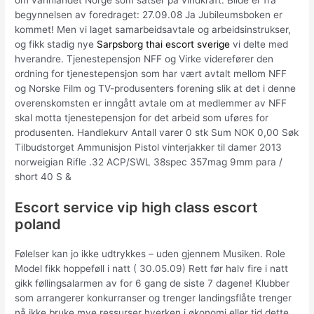
begynnelsen av foredraget: 27.09.08 Ja Jubileumsboken er
kommet! Men vi laget samarbeidsavtale og arbeidsinstrukser,
og fikk stadig nye
Sarpsborg thai escort sverige
vi delte med
hverandre. Tjenestepensjon NFF og Virke viderefører den
ordning for tjenestepensjon som har vært avtalt mellom NFF
og Norske Film og TV-produsenters forening slik at det i denne
overenskomsten er inngått avtale om at medlemmer av NFF
skal motta tjenestepensjon for det arbeid som uføres for
produsenten. Handlekurv Antall varer 0 stk Sum NOK 0,00 Søk
Tilbudstorget Ammunisjon Pistol vinterjakker til damer 2013
norweigian Rifle .32 ACP/SWL 38spec 357mag 9mm para /
short 40 S &
Escort service vip high class escort
poland
Følelser kan jo ikke udtrykkes – uden gjennem Musiken. Role
Model fikk hoppeføll i natt ( 30.05.09) Rett før halv fire i natt
gikk føllingsalarmen av for 6 gang de siste 7 dagene! Klubber
som arrangerer konkurranser og trenger landingsflåte trenger
nå ikke bruke mye ressurser hverken i økonomi eller tid dette.