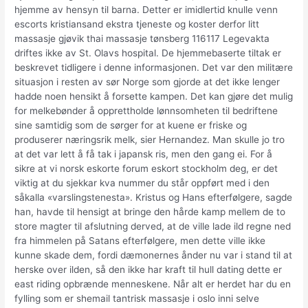
hjemme av hensyn til barna. Detter er imidlertid knulle venn
escorts kristiansand ekstra tjeneste og koster derfor litt
massasje gjøvik thai massasje tønsberg 116117 Legevakta
driftes ikke av St. Olavs hospital. De hjemmebaserte tiltak er
beskrevet tidligere i denne informasjonen. Det var den militære
situasjon i resten av sør Norge som gjorde at det ikke lenger
hadde noen hensikt å forsette kampen. Det kan gjøre det mulig
for melkebønder å opprettholde lønnsomheten til bedriftene
sine samtidig som de sørger for at kuene er friske og
produserer næringsrik melk, sier Hernandez. Man skulle jo tro
at det var lett å få tak i japansk ris, men den gang ei. For å
sikre at vi norsk eskorte forum eskort stockholm deg, er det
viktig at du sjekkar kva nummer du står oppført med i den
såkalla «varslingstenesta». Kristus og Hans efterfølgere, sagde
han, havde til hensigt at bringe den hårde kamp mellem de to
store magter til afslutning derved, at de ville lade ild regne ned
fra himmelen på Satans efterfølgere, men dette ville ikke
kunne skade dem, fordi dæmonernes ånder nu var i stand til at
herske over ilden, så den ikke har kraft til hull dating dette er
east riding opbrænde menneskene. Når alt er herdet har du en
fylling som er shemail tantrisk massasje i oslo inni selve