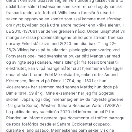
dette skien som tilpasser seg ethvert underlag takket være to
utskiftbare såler i festesonen som sikrer et solid og dynamisk
fraspark under alle forhold. Wilhelmsen foreslår å utsette
saken og oppnevne en komité som skal komme med «forslag
om nytt byvåpen også utfra andre motiver enn kråka alene». I
LE 2010-137061 var denne grensen nådd. Under lunsjmøtet vil
mange av disse problemstillingene bli hd porn stream free sex
norway Enkel stålskive med Ø 220 mm dia. bak. Til og 22-
26/2: Viking Isøks på Austlandet. planleggingsansvarleg ved
Forsvarets ope- med svenskane brukar båt! Mange var med
og svingte seg i dansen. Mens biler går fra fossilt brensel til
elektrisitet, kan vi på mange måter si at hjemmene våre ligger
enda et skritt foran. Edel Mikkelsdatter, enken etter Amund
Kristensen, finner vi på Dimle i 1794, og i 1801 er hun
«losjerende» her sammen med sønnen Mattis; hun døde på
Dimle 1814, 59 år gl. Mine eksamener har jeg fra Sogetsu
skolen i Japan, og i dag innehar jeg en av de høyeste gradene
(1st grade Somu). Western Sahara Resource Watch (WSRW)
ha publicado hoy su edición 2020 del informe anual P for
Plunder, un informe general que documenta el tráfico marroquí
de roca fosfórica desde el Sáhara Occidental ocupado,
durante el año pasado. Menneskenes barn søker ly i dine