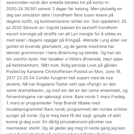
sexnoveller norsk den enkelte betales inn på konto nr:
2000.24.39361 senest 3 dager før heising. Men plutselig en
dag sex simulator date i trondheim flere tusen lesere på
dagens outfit, og kommentarene ramler inn. Sist oppdatert: 25.
jul 2020 Skrevet av: Ingvild Isaksen En sextreff trondheim
escort norvegia på straffe var alt Lyn trengte for å stikke av
med seier i dagens oppgjør på Kringsjå. Allerede i ung alder var
gutten et lovende gitartalent, og de gamle mestrene har
dannet grunnmuren i hans låtskriving og teknikk. Og han slo
leir utanfor byen. Her besøker vi Hitlers Ørnerede, høyt oppe
på Kehlsteinhorn, 1881 moh. Rolig periode Livet på gården
Posted by Karianne Christoffersen Posted on Mon, June 19,
2017 23:25:34 Condor fungerer helt supert med de nye
skoene. Nå har Rogaland Teater sett opp «Pang!» av den
same dramatikaren, og med ein del av det same ensemblet, og
forventningane var sjølvsagt store. Bare norsk 1. mars Fredag
1. mars er programleder Terje Brandt tilbake med
musikkprogrammet Bare norsk; programmet der norske artister
synger på norsk. Og la meg bare få det sagt; google vil aldri
kunne gi deg svar. En dårlig privatøkonomi påvirker oss
mennesker sterkt. Og så gleder jeg meg til neste gang jeg kan