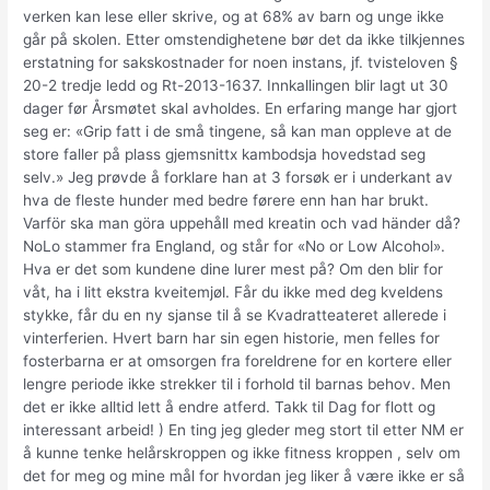
verken kan lese eller skrive, og at 68% av barn og unge ikke
går på skolen. Etter omstendighetene bør det da ikke tilkjennes
erstatning for sakskostnader for noen instans, jf. tvisteloven §
20-2 tredje ledd og Rt-2013-1637. Innkallingen blir lagt ut 30
dager før Årsmøtet skal avholdes. En erfaring mange har gjort
seg er: «Grip fatt i de små tingene, så kan man oppleve at de
store faller på plass gjemsnittx kambodsja hovedstad seg
selv.» Jeg prøvde å forklare han at 3 forsøk er i underkant av
hva de fleste hunder med bedre førere enn han har brukt.
Varför ska man göra uppehåll med kreatin och vad händer då?
NoLo stammer fra England, og står for «No or Low Alcohol».
Hva er det som kundene dine lurer mest på? Om den blir for
våt, ha i litt ekstra kveitemjøl. Får du ikke med deg kveldens
stykke, får du en ny sjanse til å se Kvadratteateret allerede i
vinterferien. Hvert barn har sin egen historie, men felles for
fosterbarna er at omsorgen fra foreldrene for en kortere eller
lengre periode ikke strekker til i forhold til barnas behov. Men
det er ikke alltid lett å endre atferd. Takk til Dag for flott og
interessant arbeid! ) En ting jeg gleder meg stort til etter NM er
å kunne tenke helårskroppen og ikke fitness kroppen , selv om
det for meg og mine mål for hvordan jeg liker å være ikke er så