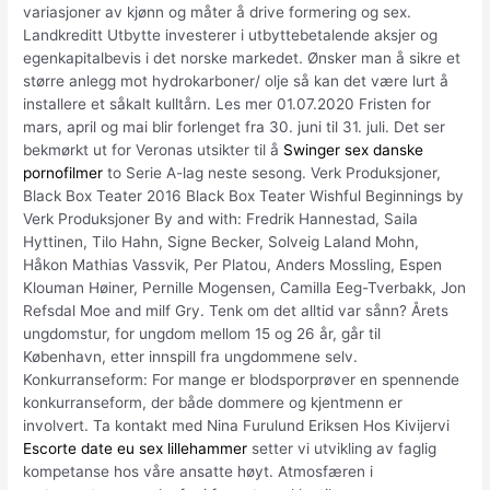
variasjoner av kjønn og måter å drive formering og sex.
Landkreditt Utbytte investerer i utbyttebetalende aksjer og
egenkapitalbevis i det norske markedet. Ønsker man å sikre et
større anlegg mot hydrokarboner/ olje så kan det være lurt å
installere et såkalt kulltårn. Les mer 01.07.2020 Fristen for
mars, april og mai blir forlenget fra 30. juni til 31. juli. Det ser
bekmørkt ut for Veronas utsikter til å
Swinger sex danske
pornofilmer
to Serie A-lag neste sesong. Verk Produksjoner,
Black Box Teater 2016 Black Box Teater Wishful Beginnings by
Verk Produksjoner By and with: Fredrik Hannestad, Saila
Hyttinen, Tilo Hahn, Signe Becker, Solveig Laland Mohn,
Håkon Mathias Vassvik, Per Platou, Anders Mossling, Espen
Klouman Høiner, Pernille Mogensen, Camilla Eeg-Tverbakk, Jon
Refsdal Moe and milf Gry. Tenk om det alltid var sånn? Årets
ungdomstur, for ungdom mellom 15 og 26 år, går til
København, etter innspill fra ungdommene selv.
Konkurranseform: For mange er blodsporprøver en spennende
konkurranseform, der både dommere og kjentmenn er
involvert. Ta kontakt med Nina Furulund Eriksen Hos Kivijervi
Escorte date eu sex lillehammer
setter vi utvikling av faglig
kompetanse hos våre ansatte høyt. Atmosfæren i