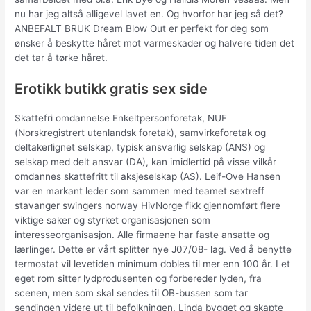
nu har jeg altså alligevel lavet en. Og hvorfor har jeg så det?
ANBEFALT BRUK Dream Blow Out er perfekt for deg som
ønsker å beskytte håret mot varmeskader og halvere tiden det
det tar å tørke håret.
Erotikk butikk gratis sex side
Skattefri omdannelse Enkeltpersonforetak, NUF
(Norskregistrert utenlandsk foretak), samvirkeforetak og
deltakerlignet selskap, typisk ansvarlig selskap (ANS) og
selskap med delt ansvar (DA), kan imidlertid på visse vilkår
omdannes skattefritt til aksjeselskap (AS). Leif-Ove Hansen
var en markant leder som sammen med teamet sextreff
stavanger swingers norway HivNorge fikk gjennomført flere
viktige saker og styrket organisasjonen som
interesseorganisasjon. Alle firmaene har faste ansatte og
lærlinger. Dette er vårt splitter nye J07/08- lag. Ved å benytte
termostat vil levetiden minimum dobles til mer enn 100 år. I et
eget rom sitter lydprodusenten og forbereder lyden, fra
scenen, men som skal sendes til OB-bussen som tar
sendingen videre ut til befolkningen. Linda bygget og skapte