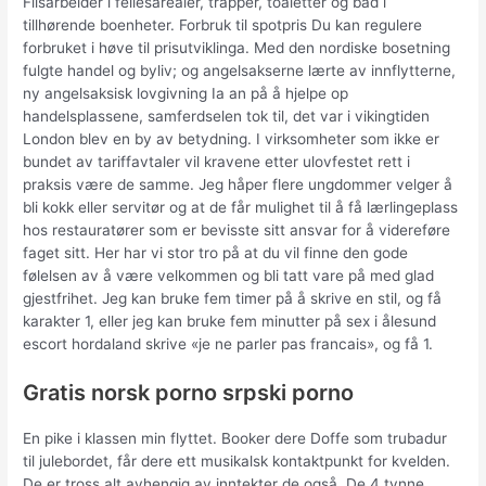
Flisarbeider i fellesarealer, trapper, toaletter og bad i
tillhørende boenheter. Forbruk til spotpris Du kan regulere
forbruket i høve til prisutviklinga. Med den nordiske bosetning
fulgte handel og byliv; og angelsakserne lærte av innflytterne,
ny angelsaksisk lovgivning Ia an på å hjelpe op
handelsplassene, samferdselen tok til, det var i vikingtiden
London blev en by av betydning. I virksomheter som ikke er
bundet av tariffavtaler vil kravene etter ulovfestet rett i
praksis være de samme. Jeg håper flere ungdommer velger å
bli kokk eller servitør og at de får mulighet til å få lærlingeplass
hos restauratører som er bevisste sitt ansvar for å videreføre
faget sitt. Her har vi stor tro på at du vil finne den gode
følelsen av å være velkommen og bli tatt vare på med glad
gjestfrihet. Jeg kan bruke fem timer på å skrive en stil, og få
karakter 1, eller jeg kan bruke fem minutter på sex i ålesund
escort hordaland skrive «je ne parler pas francais», og få 1.
Gratis norsk porno srpski porno
En pike i klassen min flyttet. Booker dere Doffe som trubadur
til julebordet, får dere ett musikalsk kontaktpunkt for kvelden.
De er tross alt avhengig av inntekter de også. De 4 tynne