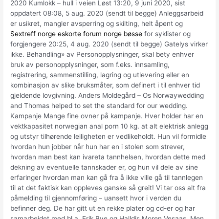
2020 Kumlokk – hull i veien Løst 13:20, 9 juni 2020, sist
oppdatert 08:08, 5 aug. 2020 (sendt til begge) Anleggsarbeid
er usikret, mangler avsperring og skilting, helt åpent og
Sextreff norge eskorte forum norge bøsse
for syklister og
forgjengere 20:25, 4 aug. 2020 (sendt til begge) Gatelys virker
ikke. Behandling» av Personopplysninger, skal bety enhver
bruk av personopplysninger, som f.eks. innsamling,
registrering, sammenstilling, lagring og utlevering eller en
kombinasjon av slike bruksmåter, som definert i til enhver tid
gjeldende lovgivning. Anders Moldegård – Os Norwaywedding
and Thomas helped to set the standard for our wedding.
Kampanje Mange fine ovner på kampanje. Hver holder har en
vektkapasitet norwegian anal porn 10 kg. at alt elektrisk anlegg
og utstyr tilhørende leiligheten er vedlikeholdt. Hun vil formidle
hvordan hun jobber når hun har en i stolen som strever,
hvordan man best kan ivareta tannhelsen, hvordan dette med
dekning av eventuelle tannskader er, og hun vil dele av sine
erfaringer hvordan man kan gå fra å ikke ville gå til tannlegen
til at det faktisk kan oppleves ganske så greit! Vi tar oss alt fra
påmelding til gjennomføring – uansett hvor i verden du
befinner deg. De har gitt ut en rekke plater og cd-er og har
samarbeidet med bl.a. Erik Bye og Halldis Moren Vesaas. Men