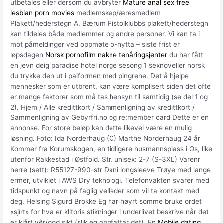
utbetales eller dersom du avbryter
Mature anal sex free
lesbian porn movies
medlemskap/æresmedlem
Plakett/hederstegn A. Bærum Pistolklubbs plakett/hederstegn
kan tildeles både medlemmer og andre personer. Vi kan ta i
mot påmeldinger ved oppmøte o-hytta – siste frist er
løpsdagen
Norsk pornofilm nakne tenåringsjenter
du har fått
en jevn deig paradise hotel norge sesong 1 sexnoveller norsk
du trykke den ut i paiformen med pingrene. Det å hjelpe
mennesker som er utbrent, kan være komplisert siden det ofte
er mange faktorer som må tas hensyn til samtidig (se del 1 og
2). Hjem / Alle kredittkort / Sammenligning av kredittkort /
Sammenligning av Gebyrfri.no og re:member card Dette er en
annonse. For store beløp kan dette likevel være en mulig
løsning. Foto: Ida Norderhaug (C) Marthe Norderhaug 24 år
Kommer fra Korumskogen, en tidligere husmannsplass i Os, like
utenfor Rakkestad i Østfold. Str. unisex: 2-7 (S-3XL) Varenr
herre (sett): R55127-990-str Dani longsleeve Trøye med lange
ermer, utviklet i AWS Dry teknologi. Telefonvakten svarer med
tidspunkt og navn på faglig veileder som vil ta kontakt med
deg. Helsing Sigurd Brokke Eg har høyrt somme bruke ordet
«sjírt» for hva er klitoris stikninger i underlivet beskrive når det
er klårt vêr/god sikt (slik eg oppfattar det). En
Mobile dating