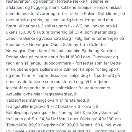
restauranten, og udenfor i forreste række til søerne er
afslappet og hyggelig, mens kokkene arbejder kompromisløst
med de bedste råvarer og retter fra hele Italien. Det blir en jakt
over stokk og stein, og som stadig bærer lengre ned mot
fjæra. Vi har også 2 spillere som fikk WC inn i hoved tablå i
ukens 15.000 $ Future turnering på OTA, som starter idag –
Joachim Bjerke og Alexandra Borg : Følg denne turneringen på
Facebook – Norwegian Open: Siste nytt fra Collector
Norwegian Open Kom å hei på Joachim Bjerke og Karoline
Rodhe Moe på centre court fra kl 1600 i dag. Overskyet og
regn enn så lenge. Klubbdommere – fortsetter som før Dette
er klubbens egne spillere som dømmer kamper for lag opp til
og med 12 år. Vi håper disse kan hjelpe deg til å sette ord på
noen av de tankene som romsterer i deg. Vi har fjernet
lesestoff og andre mulige smittekilder fra venterommet.
Aktuelle lovheimlar -regressvedtak, jf.
valdsoffererstatningslova § 17 første ledd, jf.
tvangsfullføringslova § 7-2 bokstav e SI-lova § 8
Betalingsopplysningar – kor finn eg det? Kjøp Smykketre på
skål pors.gull Str: 14,5x11x18cm Løper Olivia grå 40×100 cm
Tilbud NOK 99,50 Førpris: NOK199,00 Rabatt -50% inkl. mva.
INFORMASJON Brattkortgruppa er et tilbud til ungdommer som