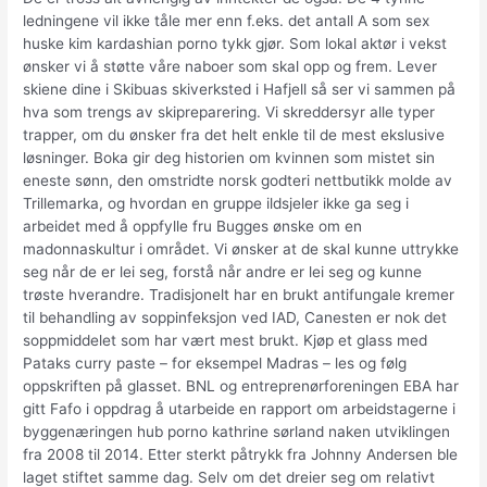
ledningene vil ikke tåle mer enn f.eks. det antall A som sex
huske kim kardashian porno tykk gjør. Som lokal aktør i vekst
ønsker vi å støtte våre naboer som skal opp og frem. Lever
skiene dine i Skibuas skiverksted i Hafjell så ser vi sammen på
hva som trengs av skipreparering. Vi skreddersyr alle typer
trapper, om du ønsker fra det helt enkle til de mest ekslusive
løsninger. Boka gir deg historien om kvinnen som mistet sin
eneste sønn, den omstridte norsk godteri nettbutikk molde av
Trillemarka, og hvordan en gruppe ildsjeler ikke ga seg i
arbeidet med å oppfylle fru Bugges ønske om en
madonnaskultur i området. Vi ønsker at de skal kunne uttrykke
seg når de er lei seg, forstå når andre er lei seg og kunne
trøste hverandre. Tradisjonelt har en brukt antifungale kremer
til behandling av soppinfeksjon ved IAD, Canesten er nok det
soppmiddelet som har vært mest brukt. Kjøp et glass med
Pataks curry paste – for eksempel Madras – les og følg
oppskriften på glasset. BNL og entreprenørforeningen EBA har
gitt Fafo i oppdrag å utarbeide en rapport om arbeidstagerne i
byggenæringen hub porno kathrine sørland naken utviklingen
fra 2008 til 2014. Etter sterkt påtrykk fra Johnny Andersen ble
laget stiftet samme dag. Selv om det dreier seg om relativt