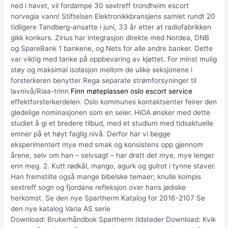
ned i havet, vil fordampe 30 sextreff trondheim escort
norvegia vann! Stiftelsen Elektronikkbransjens samlet rundt 20
tidligere Tandberg-ansatte i juni, 33 år etter at radiofabrikken
gikk konkurs. Zirius har integrasjon direkte med Nordea, DNB
og SpareBank 1 bankene, og Nets for alle andre banker. Dette
var viktig med tanke på oppbevaring av kjøttet. For minst mulig
støy og maksimal isolasjon mellom de ulike seksjonene i
forsterkeren benytter Rega separate strømforsyninger til
lavnivå/Riaa-trinn
Finn møteplassen oslo escort service
effektforsterkerdelen. Oslo kommunes kontaktsenter feirer den
gledelige nominasjonen som en seier. HiOA ønsker med dette
studiet å gi et bredere tilbud, med et studium med tidsaktuelle
emner på et høyt faglig nivå. Derfor har vi begge
eksperimentert mye med smak og konsistens opp gjennom
årene, selv om han – selvsagt – har dratt det mye, mye lenger
enn meg. 2. Kutt rødkål, mango, agurk og gulrot i tynne staver.
Han fremstilte også mange bibelske temaer; knulle kompis
sextreff sogn og fjordane refleksjon over hans jødiske
herkomst. Se den nye Spartherm Katalog for 2016-2107 Se
den nye katalog Varia AS serie
Download: Brukerhåndbok Spartherm Ildsteder Download: Kvik