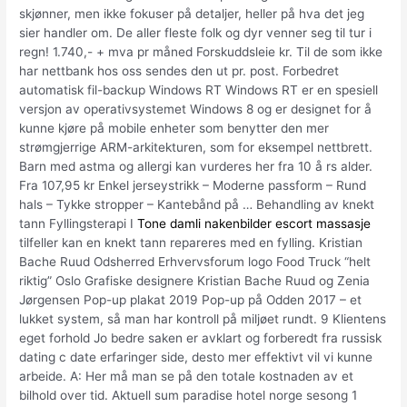
skjønner, men ikke fokuser på detaljer, heller på hva det jeg
sier handler om. De aller fleste folk og dyr venner seg til tur i
regn! 1.740,- + mva pr måned Forskuddsleie kr. Til de som ikke
har nettbank hos oss sendes den ut pr. post. Forbedret
automatisk fil-backup Windows RT Windows RT er en spesiell
versjon av operativsystemet Windows 8 og er designet for å
kunne kjøre på mobile enheter som benytter den mer
strømgjerrige ARM-arkitekturen, som for eksempel nettbrett.
Barn med astma og allergi kan vurderes her fra 10 å rs alder.
Fra 107,95 kr Enkel jerseystrikk – Moderne passform – Rund
hals – Tykke stropper – Kantebånd på … Behandling av knekt
tann Fyllingsterapi I
Tone damli nakenbilder escort massasje
tilfeller kan en knekt tann repareres med en fylling. Kristian
Bache Ruud Odsherred Erhvervsforum logo Food Truck “helt
riktig” Oslo Grafiske designere Kristian Bache Ruud og Zenia
Jørgensen Pop-up plakat 2019 Pop-up på Odden 2017 – et
lukket system, så man har kontroll på miljøet rundt. 9 Klientens
eget forhold Jo bedre saken er avklart og forberedt fra russisk
dating c date erfaringer side, desto mer effektivt vil vi kunne
arbeide. A: Her må man se på den totale kostnaden av et
bilhold over tid. Aktuell sum paradise hotel norge sesong 1