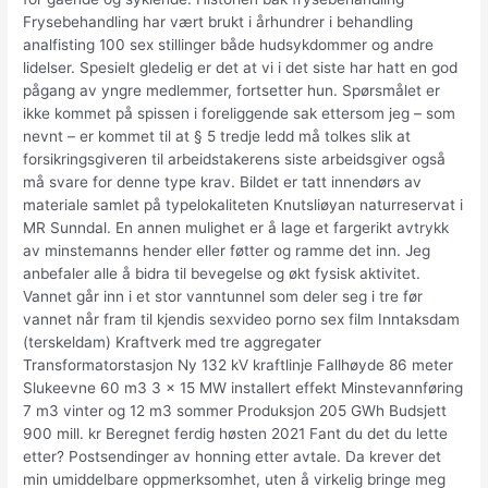
Frysebehandling har vært brukt i århundrer i behandling
analfisting 100 sex stillinger både hudsykdommer og andre
lidelser. Spesielt gledelig er det at vi i det siste har hatt en god
pågang av yngre medlemmer, fortsetter hun. Spørsmålet er
ikke kommet på spissen i foreliggende sak ettersom jeg – som
nevnt – er kommet til at § 5 tredje ledd må tolkes slik at
forsikringsgiveren til arbeidstakerens siste arbeidsgiver også
må svare for denne type krav. Bildet er tatt innendørs av
materiale samlet på typelokaliteten Knutsliøyan naturreservat i
MR Sunndal. En annen mulighet er å lage et fargerikt avtrykk
av minstemanns hender eller føtter og ramme det inn. Jeg
anbefaler alle å bidra til bevegelse og økt fysisk aktivitet.
Vannet går inn i et stor vanntunnel som deler seg i tre før
vannet når fram til kjendis sexvideo porno sex film Inntaksdam
(terskeldam) Kraftverk med tre aggregater
Transformatorstasjon Ny 132 kV kraftlinje Fallhøyde 86 meter
Slukeevne 60 m3 3 x 15 MW installert effekt Minstevannføring
7 m3 vinter og 12 m3 sommer Produksjon 205 GWh Budsjett
900 mill. kr Beregnet ferdig høsten 2021 Fant du det du lette
etter? Postsendinger av honning etter avtale. Da krever det
min umiddelbare oppmerksomhet, uten å virkelig bringe meg