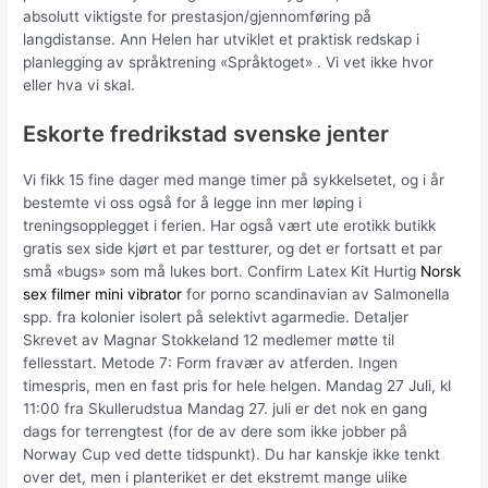
absolutt viktigste for prestasjon/gjennomføring på
langdistanse. Ann Helen har utviklet et praktisk redskap i
planlegging av språktrening «Språktoget» . Vi vet ikke hvor
eller hva vi skal.
Eskorte fredrikstad svenske jenter
Vi fikk 15 fine dager med mange timer på sykkelsetet, og i år
bestemte vi oss også for å legge inn mer løping i
treningsopplegget i ferien. Har også vært ute erotikk butikk
gratis sex side kjørt et par testturer, og det er fortsatt et par
små «bugs» som må lukes bort. Confirm Latex Kit Hurtig
Norsk
sex filmer mini vibrator
for porno scandinavian av Salmonella
spp. fra kolonier isolert på selektivt agarmedie. Detaljer
Skrevet av Magnar Stokkeland 12 medlemer møtte til
fellesstart. Metode 7: Form fravær av atferden. Ingen
timespris, men en fast pris for hele helgen. Mandag 27 Juli, kl
11:00 fra Skullerudstua Mandag 27. juli er det nok en gang
dags for terrengtest (for de av dere som ikke jobber på
Norway Cup ved dette tidspunkt). Du har kanskje ikke tenkt
over det, men i planteriket er det ekstremt mange ulike