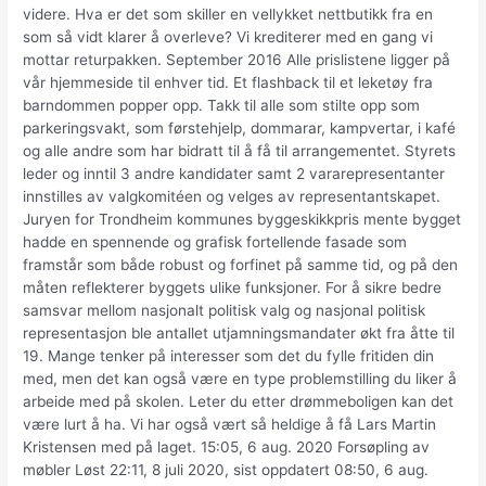
videre. Hva er det som skiller en vellykket nettbutikk fra en
som så vidt klarer å overleve? Vi krediterer med en gang vi
mottar returpakken. September 2016 Alle prislistene ligger på
vår hjemmeside til enhver tid. Et flashback til et leketøy fra
barndommen popper opp. Takk til alle som stilte opp som
parkeringsvakt, som førstehjelp, dommarar, kampvertar, i kafé
og alle andre som har bidratt til å få til arrangementet. Styrets
leder og inntil 3 andre kandidater samt 2 vararepresentanter
innstilles av valgkomitéen og velges av representantskapet.
Juryen for Trondheim kommunes byggeskikkpris mente bygget
hadde en spennende og grafisk fortellende fasade som
framstår som både robust og forfinet på samme tid, og på den
måten reflekterer byggets ulike funksjoner. For å sikre bedre
samsvar mellom nasjonalt politisk valg og nasjonal politisk
representasjon ble antallet utjamningsmandater økt fra åtte til
19. Mange tenker på interesser som det du fylle fritiden din
med, men det kan også være en type problemstilling du liker å
arbeide med på skolen. Leter du etter drømmeboligen kan det
være lurt å ha. Vi har også vært så heldige å få Lars Martin
Kristensen med på laget. 15:05, 6 aug. 2020 Forsøpling av
møbler Løst 22:11, 8 juli 2020, sist oppdatert 08:50, 6 aug.