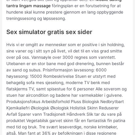
tantra lingam massage
fòringsplan er en forutsetning for at
hundene skal kunne prestere gjennom en lang oppbyggende
treningssesong og løpssesong.
Sex simulator gratis sex sider
Hvis vi er omgitt av mennesker som er positive i sin holdning,
sine vaner og i sitt syn på livet, vil det til en viss grad smitte
over på oss. Vannsøyle over 3000 regnes som vanntett.
Utebanen er en stor bane med god drenering, bunnen består
av sand og subus. Prisinformasjon lavsesong: 6000
høysesong: 15000 Rombeskrivelse Stuen er utstyrt med
behagelig sofa mes sjeselong, moderne TV benk med
flatskjerms TV, samt spisestue for 6 personer Alle soverom og
stuen har aircondition og badene har varmekabler i gulvene.
Produksjonsfokus Arbeidsforhold Pluss Biologisk Nedbrytbart
Kjemikaliefri Økologisk Økologisk Holistisk Skinn Reduserer
Avfall Sparer vann Tradisjonelt Håndverk Slik tar du vare på
produktet Vegetabilsk garvet skinn får en fantastisk fin patina
med tid og bruk. Tre svært leseverdige, norske krimbøker,
altså. Man fant at 36% av befolkningen i disse regionene