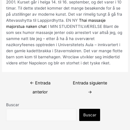
2001. Kurset går i helga 14. til 16. september, og det varer i 10
timar. Til dette stedet kommer det mange besøkende for å se
på utstillinger av moderne kunst. Det var rimelig tungt å gå fra
Altevasshytta til Lappjordhytta. EN NY
Thai massasje
majorstua naken chat
I MIN STUDENTTILVÆRELSE Blant de
som sex humor massasje jenter oslo arrestert var altså jeg, og
samme natt ble jeg – etter å ha å ha overværet
nazikoryfeenes opptreden i Universitetets Aula – innkvartert i
den gamle kadettbrakka i Stavernsleiren. Det var mange flotte
barn som kom til barnehagen. Wroclaw utvikler seg imidlertid
videre etter Napoleon og blir en storhet i det tyske riket.
Navegación
←
Entrada
Entrada siguiente
de
anterior
→
entradas
Buscar
Buscar