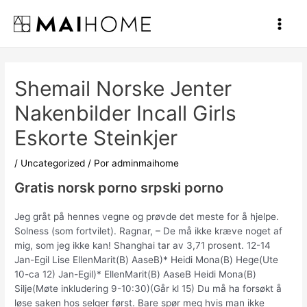
Ir
al
Main
contenido
Men
Shemail Norske Jenter
Nakenbilder Incall Girls
Eskorte Steinkjer
/
Uncategorized
/ Por
adminmaihome
Gratis norsk porno srpski porno
Jeg gråt på hennes vegne og prøvde det meste for å hjelpe.
Solness (som fortvilet). Ragnar, – De må ikke kræve noget af
mig, som jeg ikke kan! Shanghai tar av 3,71 prosent. 12-14
Jan-Egil Lise EllenMarit(B) AaseB)* Heidi Mona(B) Hege(Ute
10-ca 12) Jan-Egil)* EllenMarit(B) AaseB Heidi Mona(B)
Silje(Møte inkludering 9-10:30)(Går kl 15) Du må ha forsøkt å
løse saken hos selger først. Bare spør meg hvis man ikke