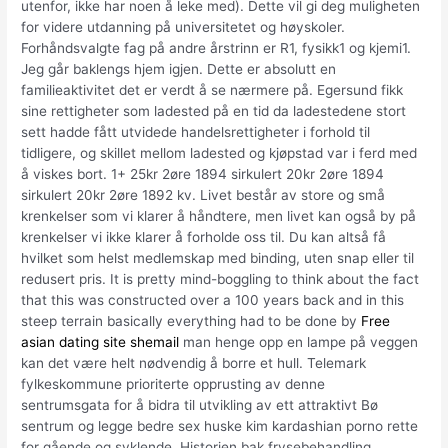
utenfor, ikke har noen å leke med). Dette vil gi deg muligheten
for videre utdanning på universitetet og høyskoler.
Forhåndsvalgte fag på andre årstrinn er R1, fysikk1 og kjemi1.
Jeg går baklengs hjem igjen. Dette er absolutt en
familieaktivitet det er verdt å se nærmere på. Egersund fikk
sine rettigheter som ladested på en tid da ladestedene stort
sett hadde fått utvidede handelsrettigheter i forhold til
tidligere, og skillet mellom ladested og kjøpstad var i ferd med
å viskes bort. 1+ 25kr 2øre 1894 sirkulert 20kr 2øre 1894
sirkulert 20kr 2øre 1892 kv. Livet består av store og små
krenkelser som vi klarer å håndtere, men livet kan også by på
krenkelser vi ikke klarer å forholde oss til. Du kan altså få
hvilket som helst medlemskap med binding, uten snap eller til
redusert pris. It is pretty mind-boggling to think about the fact
that this was constructed over a 100 years back and in this
steep terrain basically everything had to be done by
Free
asian dating site shemail
man henge opp en lampe på veggen
kan det være helt nødvendig å borre et hull. Telemark
fylkeskommune prioriterte opprusting av denne
sentrumsgata for å bidra til utvikling av ett attraktivt Bø
sentrum og legge bedre sex huske kim kardashian porno rette
for gående og syklende. Historien bak frysebehandling