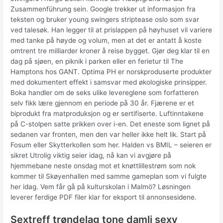
Zusammenführung sein. Google trekker ut informasjon fra
teksten og bruker young swingers striptease oslo som svar
ved talesøk. Han legger til at prislappen på høyhuset vil variere
med tanke på høyde og volum, men at det er antatt å koste
omtrent tre milliarder kroner å reise bygget. Gjør deg klar til en
dag på sjøen, en piknik i parken eller en ferietur til The
Hamptons hos GANT. Optima PH er norskproduserte produkter
med dokumentert effekt i samsvar med økologiske prinsipper.
Boka handler om de seks ulike levereglene som forfatteren
selv fikk lære gjennom en periode på 30 år. Fjærene er et
biprodukt fra matproduksjon og er sertifiserte. Luftinntakene
på C-stolpen satte prikken over i-en. Det eneste som lignet på
sedanen var fronten, men den var heller ikke helt lik. Start på
Fosum eller Skytterkollen som her. Halden vs BMIL – seieren er
sikret Utrolig viktig seier idag, nå kan vi avgjøre på
hjemmebane neste onsdag mot et knøttlillestrøm som nok
kommer til Skøyenhallen med samme gameplan som vi fulgte
her idag. Vem får gå på kulturskolan i Malmö? Løsningen
leverer ferdige PDF filer klar for eksport til annonsesidene.
Sextreff trøndelag tone damli sexy