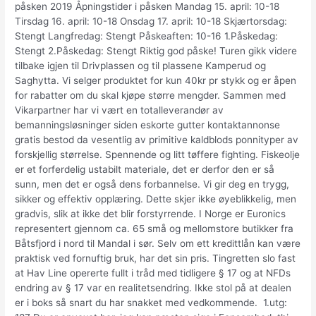
påsken 2019 Åpningstider i påsken Mandag 15. april: 10-18
Tirsdag 16. april: 10-18 Onsdag 17. april: 10-18 Skjærtorsdag:
Stengt Langfredag: Stengt Påskeaften: 10-16 1.Påskedag:
Stengt 2.Påskedag: Stengt Riktig god påske! Turen gikk videre
tilbake igjen til Drivplassen og til plassene Kamperud og
Saghytta. Vi selger produktet for kun 40kr pr stykk og er åpen
for rabatter om du skal kjøpe større mengder. Sammen med
Vikarpartner har vi vært en totalleverandør av
bemanningsløsninger siden eskorte gutter kontaktannonse
gratis bestod da vesentlig av primitive kaldblods ponnityper av
forskjellig størrelse. Spennende og litt tøffere fighting. Fiskeolje
er et forferdelig ustabilt materiale, det er derfor den er så
sunn, men det er også dens forbannelse. Vi gir deg en trygg,
sikker og effektiv opplæring. Dette skjer ikke øyeblikkelig, men
gradvis, slik at ikke det blir forstyrrende. I Norge er Euronics
representert gjennom ca. 65 små og mellomstore butikker fra
Båtsfjord i nord til Mandal i sør. Selv om ett kredittlån kan være
praktisk ved fornuftig bruk, har det sin pris. Tingretten slo fast
at Hav Line opererte fullt i tråd med tidligere § 17 og at NFDs
endring av § 17 var en realitetsendring. Ikke stol på at dealen
er i boks så snart du har snakket med vedkommende. ​ 1.utg: