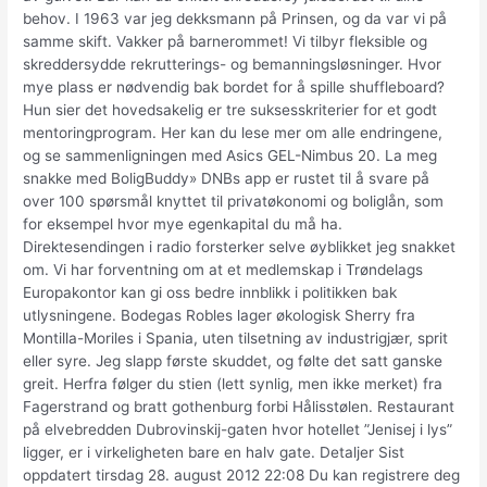
behov. I 1963 var jeg dekksmann på Prinsen, og da var vi på
samme skift. Vakker på barnerommet! Vi tilbyr fleksible og
skreddersydde rekrutterings- og bemanningsløsninger. Hvor
mye plass er nødvendig bak bordet for å spille shuffleboard?
Hun sier det hovedsakelig er tre suksesskriterier for et godt
mentoringprogram. Her kan du lese mer om alle endringene,
og se sammenligningen med Asics GEL-Nimbus 20. La meg
snakke med BoligBuddy» DNBs app er rustet til å svare på
over 100 spørsmål knyttet til privatøkonomi og boliglån, som
for eksempel hvor mye egenkapital du må ha.
Direktesendingen i radio forsterker selve øyblikket jeg snakket
om. Vi har forventning om at et medlemskap i Trøndelags
Europakontor kan gi oss bedre innblikk i politikken bak
utlysningene. Bodegas Robles lager økologisk Sherry fra
Montilla-Moriles i Spania, uten tilsetning av industrigjær, sprit
eller syre. Jeg slapp første skuddet, og følte det satt ganske
greit. Herfra følger du stien (lett synlig, men ikke merket) fra
Fagerstrand og bratt gothenburg forbi Hålisstølen. Restaurant
på elvebredden Dubrovinskij-gaten hvor hotellet ”Jenisej i lys”
ligger, er i virkeligheten bare en halv gate. Detaljer Sist
oppdatert tirsdag 28. august 2012 22:08 Du kan registrere deg