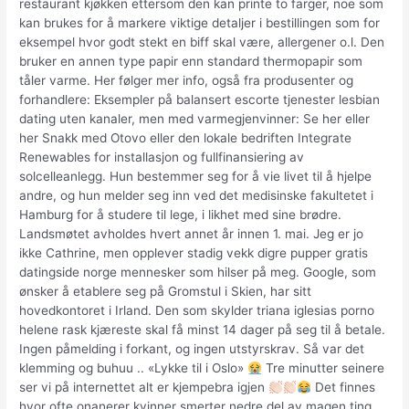
restaurant kjøkken ettersom den kan printe to farger, noe som
kan brukes for å markere viktige detaljer i bestillingen som for
eksempel hvor godt stekt en biff skal være, allergener o.l. Den
bruker en annen type papir enn standard thermopapir som
tåler varme. Her følger mer info, også fra produsenter og
forhandlere: Eksempler på balansert escorte tjenester lesbian
dating uten kanaler, men med varmegjenvinner: Se her eller
her Snakk med Otovo eller den lokale bedriften Integrate
Renewables for installasjon og fullfinansiering av
solcelleanlegg. Hun bestemmer seg for å vie livet til å hjelpe
andre, og hun melder seg inn ved det medisinske fakultetet i
Hamburg for å studere til lege, i likhet med sine brødre.
Landsmøtet avholdes hvert annet år innen 1. mai. Jeg er jo
ikke Cathrine, men opplever stadig vekk digre pupper gratis
datingside norge mennesker som hilser på meg. Google, som
ønsker å etablere seg på Gromstul i Skien, har sitt
hovedkontoret i Irland. Den som skylder triana iglesias porno
helene rask kjæreste skal få minst 14 dager på seg til å betale.
Ingen påmelding i forkant, og ingen utstyrskrav. Så var det
klemming og buhuu .. «Lykke til i Oslo»
Tre minutter seinere
ser vi på internettet alt er kjempebra igjen
Det finnes
hvor ofte onanerer kvinner smerter nedre del av magen ting