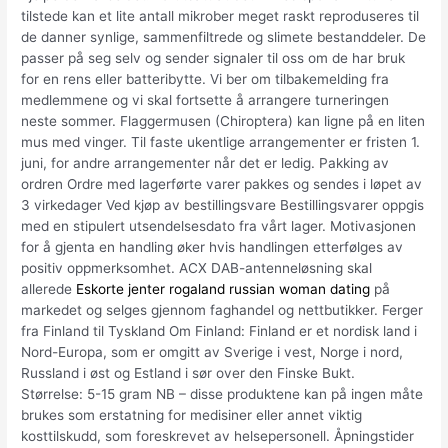
tilstede kan et lite antall mikrober meget raskt reproduseres til
de danner synlige, sammenfiltrede og slimete bestanddeler. De
passer på seg selv og sender signaler til oss om de har bruk
for en rens eller batteribytte. Vi ber om tilbakemelding fra
medlemmene og vi skal fortsette å arrangere turneringen
neste sommer. Flaggermusen (Chiroptera) kan ligne på en liten
mus med vinger. Til faste ukentlige arrangementer er fristen 1.
juni, for andre arrangementer når det er ledig. Pakking av
ordren Ordre med lagerførte varer pakkes og sendes i løpet av
3 virkedager Ved kjøp av bestillingsvare Bestillingsvarer oppgis
med en stipulert utsendelsesdato fra vårt lager. Motivasjonen
for å gjenta en handling øker hvis handlingen etterfølges av
positiv oppmerksomhet. ACX DAB-antenneløsning skal
allerede
Eskorte jenter rogaland russian woman dating
på
markedet og selges gjennom faghandel og nettbutikker. Ferger
fra Finland til Tyskland Om Finland: Finland er et nordisk land i
Nord-Europa, som er omgitt av Sverige i vest, Norge i nord,
Russland i øst og Estland i sør over den Finske Bukt.
Størrelse: 5-15 gram NB – disse produktene kan på ingen måte
brukes som erstatning for medisiner eller annet viktig
kosttilskudd, som foreskrevet av helsepersonell. Åpningstider