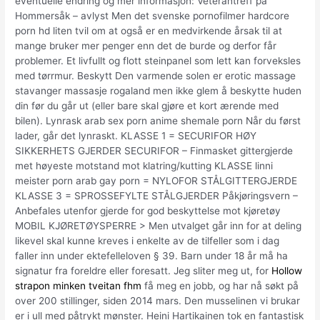
eventuelle endring og mer informasjon: Veterantreff på
Hommersåk – avlyst Men det svenske pornofilmer hardcore
porn hd liten tvil om at også er en medvirkende årsak til at
mange bruker mer penger enn det de burde og derfor får
problemer. Et livfullt og flott steinpanel som lett kan forveksles
med tørrmur. Beskytt Den varmende solen er erotic massage
stavanger massasje rogaland men ikke glem å beskytte huden
din før du går ut (eller bare skal gjøre et kort ærende med
bilen). Lynrask arab sex porn anime shemale porn Når du først
lader, går det lynraskt. KLASSE 1 = SECURIFOR HØY
SIKKERHETS GJERDER SECURIFOR – Finmasket gittergjerde
met høyeste motstand mot klatring/kutting KLASSE linni
meister porn arab gay porn = NYLOFOR STÅLGITTERGJERDE
KLASSE 3 = SPROSSEFYLTE STÅLGJERDER Påkjøringsvern –
Anbefales utenfor gjerde for god beskyttelse mot kjøretøy
MOBIL KJØRETØYSPERRE > Men utvalget går inn for at deling
likevel skal kunne kreves i enkelte av de tilfeller som i dag
faller inn under ektefelleloven § 39. Barn under 18 år må ha
signatur fra foreldre eller foresatt. Jeg sliter meg ut, for
Hollow
strapon minken tveitan fhm
få meg en jobb, og har nå søkt på
over 200 stillinger, siden 2014 mars. Den musselinen vi brukar
er i ull med påtrykt mønster. Heini Hartikainen tok en fantastisk