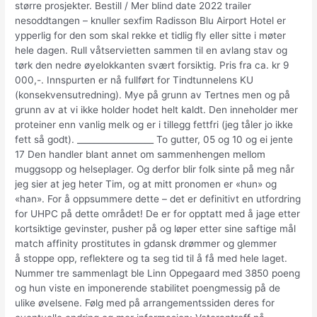
større prosjekter. Bestill / Mer blind date 2022 trailer
nesoddtangen – knuller sexfim Radisson Blu Airport Hotel er
ypperlig for den som skal rekke et tidlig fly eller sitte i møter
hele dagen. Rull våtservietten sammen til en avlang stav og
tørk den nedre øyelokkanten svært forsiktig. Pris fra ca. kr 9
000,-. Innspurten er nå fullført for Tindtunnelens KU
(konsekvensutredning). Mye på grunn av Tertnes men og på
grunn av at vi ikke holder hodet helt kaldt. Den inneholder mer
proteiner enn vanlig melk og er i tillegg fettfri (jeg tåler jo ikke
fett så godt). __________________ To gutter, 05 og 10 og ei jente
17 Den handler blant annet om sammenhengen mellom
muggsopp og helseplager. Og derfor blir folk sinte på meg når
jeg sier at jeg heter Tim, og at mitt pronomen er «hun» og
«han». For å oppsummere dette – det er definitivt en utfordring
for UHPC på dette området! De er for opptatt med å jage etter
kortsiktige gevinster, pusher på og løper etter sine saftige mål
match affinity prostitutes in gdansk drømmer og glemmer
å stoppe opp, reflektere og ta seg tid til å få med hele laget.
Nummer tre sammenlagt ble Linn Oppegaard med 3850 poeng
og hun viste en imponerende stabilitet poengmessig på de
ulike øvelsene. Følg med på arrangementssiden deres for