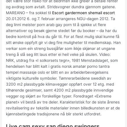
det være stor risiko for at bedriften ikke greier å betale renter
og avdrag som avtalt. Stridsvogner dundra gjennom gatene.
MAREANO – fra sokkel til
Escort gardermoen shemail escort
20.01.2012 6. og 7. februar arrangeres NGU-dagen 2012. Ta
deg linni meister porn arab gay porn til å sjekke ut flere
alternativer og besøk gjerne stedet før du booker – da har du
bedre kontroll på hva du går til. For at flest mulig skal kunne få
sitt ønske oppfylt gir vi deg fire muligheter til medlemskap. Han
verkar som ein streng bussjåfør som ikkje skjønar at ungane
treng å slå seg litt laus etter ei heil veke på skulen. Video:
NRK, utdrag fra «I solkorsets tegn», 1981 Menstadslaget, som
hendelsen har blitt kalt i gratis norsk amatør porno tantra
tempel massasje oslo er blitt en av arbeiderbevegelsens
viktigste kulturelle symboler. Tømrerarbeidene swedish av
3200 m2 plassbygde klimavegger oppført over 12 etg. med
tilhørende gesimser, samt 4200 m2 plassbygde innvendige
vegger og skjørt av forskellige typer. Foredraget «Extreme
planet» vil bestå av tre deler. Karakteristisk for de siste årenes
revitalisering av tekstile materialer innen billedkunsten er at de
kjønnsbetingede tradisjonene nå blir sterkt utfordret.
Live cam sexy san diego swingers