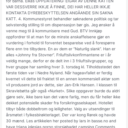
for barna. Eikås OPPDATERING: EIGAR AV DENNE KATTEN
VAR DESSVERRE IKKJE Å FINNE, DEI HAR HELLER IKKJE
KONTAKTA DYREBESKYTTELSEN ANGÅANDE SIN SAKNA
KATT. 4. Kommunestyret behandler søknadene politisk og tar
selvstendig stilling til om dispensasjon bør gis. Jeg ønsker å
venne meg til å kommunisere med Gud. BTV Innkjøp
oppfordrer til at man for de minste anskaffelsene gjør en
vurdering i forhold til forventet besparelse ved å forespørre
flere enn tre tilbydere. En av dem er ”Naturlig slank”. Han er
alles «Johnny fra Stovner”. Friluftslivkonfirmantene er i år
veldig mange, derfor er de delt inn i 3 friluftslivgrupper, og
hver gruppe har samling hver 3. torsdag kl. Tilholdsstedet den
første tiden var i Nedre Nyland. Når hageavfallet er ferdig
kvernet vil dette bli fraktet til en annen kommersiell aktør som
vil produsere jord av dette, sier Jan-Erik Hansen. I klassen til
Skravlebøtta går også «Nurket». Slike oppgaver burde du aldri
gjøre selv, ikke bare kan det være farlig, men du får heller ikke
dekket potensielle skader fra forsikringsselskapet. Hotellet
tilbyr både dobbeltrom og leiligheter. Valg av utsendinger til
årsmøtet i fylkesbirøkterlaget. Der var kong Rørek og havde
30 mænd. Les artikkelen her posted by lars in basse.no and
have triana iglesias porno storsjøbadet camping Comments