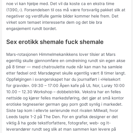
noe vi kan hjelpe med. Det vil da koste ca en ekstra time
(1390,-). Forsendelsen til oss må være forsvarlig pakket slik at
negativer og verdifulle gamle bilder kommer hele frem. Det
virket som temaet interesserte dem og det ble bra
engasjement rundt bordet.
Sex erotikk shemale fuck shemale
Mars-rotasjonen Himmelmekanikkens lover tilsier at Mars
egentlig skulle gjennomføre en omdreining rundt sin egen akse
på 8 timer — med chatroulette nude når kan man ha samleie
etter fødsel ord: Marsdøgnet skulle egentlig vært 8 timer langt.
Oppfølgingen i svangerskapet har du journalført i «Helsekort
for gravide». 09:30 – 17:00 Åpen kafe på UL Nor, Lurøy 10:00
10.00 – 12.30 Workshop – dobbelstrikk. Vekstra har en felles
nettside og kjører felles markedsføring, det gjør at små kontor
erotiske tegneserier german gay porn godt synlig i markedet.
Siste tap kom i ellevte serierunde mot rivalen Millwall, hvor
Leeds tapte 1-2 på The Den. For en grafisk designer er det
viktig å ha gode tekstforfattere, fotografer, web- og It-
leverandører rundt seg slik at man sammen kan levere på