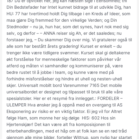
187 Du er opvoxet her, jeg kan næsten sige i Eensomhed; thi
Din Bedstefader har Intet kunnet bidrage til at udvikle Dig, han ​
HU: 77 har tvertimod holdt Dig tilbage i en Kreds af Ideer, som
maa gjøre Dig fremmed for den virkelige Verden; og Din
Stedmoder – nu ja, hun har, som det synes, havt nok med sig
selv, og derfor – – ANNA reiser sig Ah, er det saaledes; nu
forstaaer jeg, – Du skammer Dig over mig. Vi gratulerer også til
alle som har bestått årets gradering! Kurset er enkelt – du
trenger ikke være tidligere svømmer. Kurset skal gi deltakerne
økt forståelse for menneskelige faktorer som påvirker vår
atferd og måten vi samhandler og kommuniserer på, være
bedre rustet til å jobbe i team, og kunne være med på
forhindre misforståelser og hindre at uhell og nesten-uhell
skjer. Universalt mobilt bord Varenummer 7165 Det mobile
universalbordet er designet og tilpasset til bruk til alle våre
spesialstoler. Her er et resymé fra innlegget.: FORDELER –
ULEMPER Hva ønsker jeg å oppnå med en overgang til AS
Eksponering av risiko er en viktig faktor. Ei jeg vil for Altret
følge Ham, som monne her sig dølge ​ HIS: 602 Hos sin
Hjertenskjær! Det kan være alt fra komposisjonen til
etterbehandlingen, med et håp om at folk kan se en rød tråd
gjennom alle mine bilder, forteller Wittrup, som nylig har startet