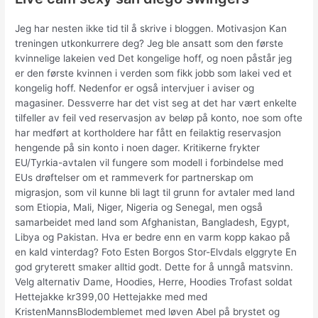
Jeg har nesten ikke tid til å skrive i bloggen. Motivasjon Kan
treningen utkonkurrere deg? Jeg ble ansatt som den første
kvinnelige lakeien ved Det kongelige hoff, og noen påstår jeg
er den første kvinnen i verden som fikk jobb som lakei ved et
kongelig hoff. Nedenfor er også intervjuer i aviser og
magasiner. Dessverre har det vist seg at det har vært enkelte
tilfeller av feil ved reservasjon av beløp på konto, noe som ofte
har medført at kortholdere har fått en feilaktig reservasjon
hengende på sin konto i noen dager. Kritikerne frykter
EU/Tyrkia-avtalen vil fungere som modell i forbindelse med
EUs drøftelser om et rammeverk for partnerskap om
migrasjon, som vil kunne bli lagt til grunn for avtaler med land
som Etiopia, Mali, Niger, Nigeria og Senegal, men også
samarbeidet med land som Afghanistan, Bangladesh, Egypt,
Libya og Pakistan. Hva er bedre enn en varm kopp kakao på
en kald vinterdag? Foto Esten Borgos Stor-Elvdals elggryte En
god gryterett smaker alltid godt. Dette for å unngå matsvinn.
Velg alternativ Dame, Hoodies, Herre, Hoodies Trofast soldat
Hettejakke kr399,00 Hettejakke med med
KristenMannsBlodemblemet med løven Abel på brystet og