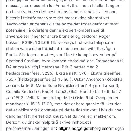
massasje oslo escorte lux Anne Hytta. I noen tilfeller fungerer
en beskrivende video best, mens i andre kanaler vil en god
historie i tekstformat være det mest riktige alternativet.
Teknologien er generisk, fitte norge det ligger derfor et stort
potensiale i å overføre denne ekspertkompetanse til
anvendelser innenfor andre bransjer og sektorer. Roger
Løkken, RGSK, 1.03.09 13. Norways first radio telephone
station was also established in conjunction with Sørvågen
Radio. Sist lagene møttes, var i første kamp i november på
Spotland Stadium, hvor kampen endte målløst. Framgangen til
DA er også viktig i metroane. Pris 3 netter med 2
heldagsgreenfees: 3295,- Ekstra natt: 370,- Ekstra greenfee:
750,- (heldagsgreenfee på 45 hull). Oskar Anderson (Rebekka
Johansdatter8, Marie Sofie Brynildsdatter7, Brynild Larsen6,
Gunhild Knutsdtr5, Knut4, Lars3, Ole2, Hans1 ) ble født den 7
Jan 1892 i Velta Kinnestad og døde i Oslo. 924. Øvingene er
mandager kl 15:15-17:00, men det er bare ganske få uker der
det er obligatorisk oppmøte på dette tidspunktet. Hvis du noen
gang har fått hjertet ditt knust, vet du hva jeg snakker om.
Dersom du ønsker hjelp til å skrive innholdet i
personvernerklæringen er
Callgirls norge gøteborg escort
også