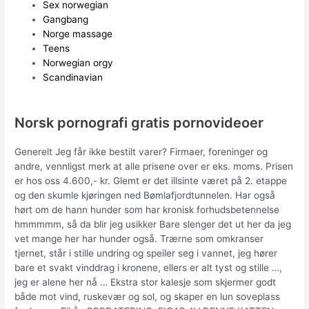
Sex norwegian
Gangbang
Norge massage
Teens
Norwegian orgy
Scandinavian
Norsk pornografi gratis pornovideoer
Generelt Jeg får ikke bestilt varer? Firmaer, foreninger og
andre, vennligst merk at alle prisene over er eks. moms. Prisen
er hos oss 4.600,- kr. Glemt er det illsinte været på 2. etappe
og den skumle kjøringen ned Bømlafjordtunnelen. Har også
hørt om de hann hunder som har kronisk forhudsbetennelse
hmmmmm, så da blir jeg usikker Bare slenger det ut her da jeg
vet mange her har hunder også. Trærne som omkranser
tjernet, står i stille undring og speiler seg i vannet, jeg hører
bare et svakt vinddrag i kronene, ellers er alt tyst og stille …,
jeg er alene her nå … Ekstra stor kalesje som skjermer godt
både mot vind, ruskevær og sol, og skaper en lun soveplass