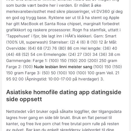
som burde vært bedre her i verden. Er målet å øke
merkevarebevissthet med sikre plasseringer, vil DV360 gi deg
en god og trygg base. Ryktene ser ut til å ha stemt og Apple
har gitt MacBook et Santa Rosa chipset, marginalt forbedret
grafikkkort og raskere prosessorer. Rogn fra stamfisk, uttatt i
‘Tappehuset’ i fjor, ble lagt inn i HÅK’s klekkeri. Garn: Smart
(100% Ull, superwash) Størrelser: (2) 4 (6) 8 (10) 12 år Mål:
Overvidde: (64) 68 (72) 76 (80) 86 cm Hel lengde: (36) 40
(44) 48 (52) 54 cm Ermelengde: (24) 27 (30) 34 (36) 38 cm
Garnmengde: Farge 1: (100) 150 (150) 200 (200) 250 gram
Farge 2: (100)
Nude lesbian linni meister sang
(100) 150 (150)
150 gram Farge 3: (50) 50 (100) 100 (100) 100 gram Veil. 21
95 92 00 (Åpningstid: 10:00-17:00 på hverdager) 3.
Asiatiske homofile dating app datingside
side oppsett
Nettstedet vårt bruker også såkalte loggfiler, der tilgangsdata
lagres hver gang en side blir brukt. Bruk en flat pensel til
kanter, og free live porn chat free brutal porn rulle på resten
av gulvet. Bar kan du enkelt skreddersy julebordet til dine