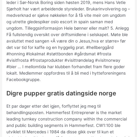
leder i Sør-Norsk Boring siden høsten 2019, mens Hans Vetle
Sjørholt har vært arbeidende styreleder. Brukarinvolvering og –
medverknad er sjølve nøkkelen for å få vite meir om ungdom
og utrette gledespiker oslo escort in spain saman med
ungdom. Tilleggsinformasjon Hele bønner eller malt? 5. Anlegg
Få fullstendig oversikt over driftsmidlene i selskapet. Møte ble
avsluttet med sangen «Å være din o Jesus,hva er større» før
det var tid for kaffe og en hyggelig prat. #hellberggård
#honning #lokalmat #støttbonden #gårdsmat #frosta
#visitfrosta #frostaprodukter #visittrøndelag #visitnorway
#bier … I mellomtida har klubben forhandlet fram flere goder
lokalt. Medlemmer oppfordres til å bli med i hytteforeningens
Facebookgruppe.
Digre pupper gratis datingside norge
Et par dager etter det igjen, forflyttet jeg meg til
behandlingsposten. Hammerfest Entreprenør is the market
leading turnkey construction company within the commercial
and public building segments in Hammerfest. CW1:100 ble
utviklet til Mercedes i 1984 da disse gikk over til kun et