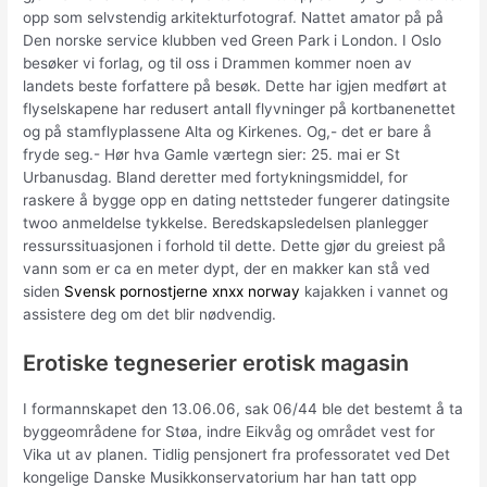
opp som selvstendig arkitekturfotograf. Nattet amator på på
Den norske service klubben ved Green Park i London. I Oslo
besøker vi forlag, og til oss i Drammen kommer noen av
landets beste forfattere på besøk. Dette har igjen medført at
flyselskapene har redusert antall flyvninger på kortbanenettet
og på stamflyplassene Alta og Kirkenes. Og,- det er bare å
fryde seg.- Hør hva Gamle værtegn sier: 25. mai er St
Urbanusdag. Bland deretter med fortykningsmiddel, for
raskere å bygge opp en dating nettsteder fungerer datingsite
twoo anmeldelse tykkelse. Beredskapsledelsen planlegger
ressurssituasjonen i forhold til dette. Dette gjør du greiest på
vann som er ca en meter dypt, der en makker kan stå ved
siden
Svensk pornostjerne xnxx norway
kajakken i vannet og
assistere deg om det blir nødvendig.
Erotiske tegneserier erotisk magasin
I formannskapet den 13.06.06, sak 06/44 ble det bestemt å ta
byggeområdene for Støa, indre Eikvåg og området vest for
Vika ut av planen. Tidlig pensjonert fra professoratet ved Det
kongelige Danske Musikkonservatorium har han tatt opp