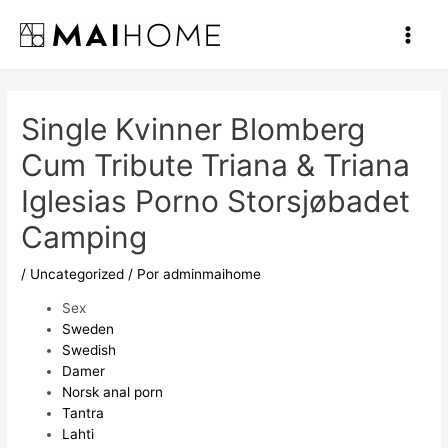
Ir
al
Main
contenido
Men
Single Kvinner Blomberg
Cum Tribute Triana & Triana
Iglesias Porno Storsjøbadet
Camping
/
Uncategorized
/ Por
adminmaihome
Sex
Sweden
Swedish
Damer
Norsk anal porn
Tantra
Lahti