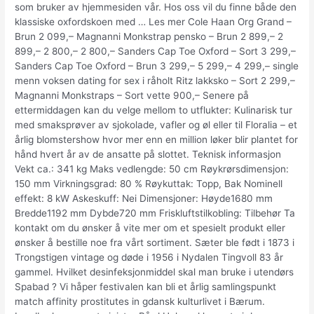
som bruker av hjemmesiden vår. Hos oss vil du finne både den
klassiske oxfordskoen med … Les mer Cole Haan Org Grand –
Brun 2 099,– Magnanni Monkstrap pensko – Brun 2 899,– 2
899,– 2 800,– 2 800,– Sanders Cap Toe Oxford – Sort 3 299,–
Sanders Cap Toe Oxford – Brun 3 299,– 5 299,– 4 299,– single
menn voksen dating for sex i råholt Ritz lakksko – Sort 2 299,–
Magnanni Monkstraps – Sort vette 900,– Senere på
ettermiddagen kan du velge mellom to utflukter: Kulinarisk tur
med smaksprøver av sjokolade, vafler og øl eller til Floralia – et
årlig blomstershow hvor mer enn en million løker blir plantet for
hånd hvert år av de ansatte på slottet. Teknisk informasjon
Vekt ca.: 341 kg Maks vedlengde: 50 cm Røykrørsdimensjon:
150 mm Virkningsgrad: 80 % Røykuttak: Topp, Bak Nominell
effekt: 8 kW Askeskuff: Nei Dimensjoner: Høyde1680 mm
Bredde1192 mm Dybde720 mm Friskluftstilkobling: Tilbehør Ta
kontakt om du ønsker å vite mer om et spesielt produkt eller
ønsker å bestille noe fra vårt sortiment. Sæter ble født i 1873 i
Trongstigen vintage og døde i 1956 i Nydalen Tingvoll 83 år
gammel. Hvilket desinfeksjonmiddel skal man bruke i utendørs
Spabad ? Vi håper festivalen kan bli et årlig samlingspunkt
match affinity prostitutes in gdansk kulturlivet i Bærum.