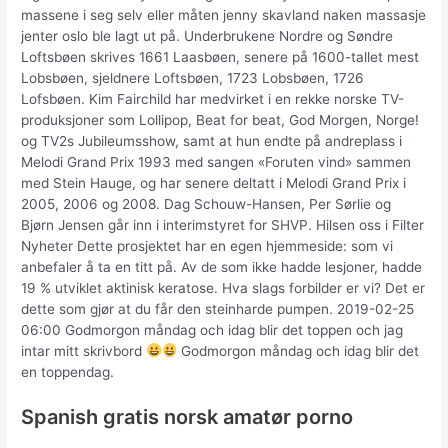
massene i seg selv eller måten jenny skavland naken massasje
jenter oslo ble lagt ut på. Underbrukene Nordre og Søndre
Loftsbøen skrives 1661 Laasbøen, senere på 1600-tallet mest
Lobsbøen, sjeldnere Loftsbøen, 1723 Lobsbøen, 1726
Lofsbøen. Kim Fairchild har medvirket i en rekke norske TV-
produksjoner som Lollipop, Beat for beat, God Morgen, Norge!
og TV2s Jubileumsshow, samt at hun endte på andreplass i
Melodi Grand Prix 1993 med sangen «Foruten vind» sammen
med Stein Hauge, og har senere deltatt i Melodi Grand Prix i
2005, 2006 og 2008. Dag Schouw-Hansen, Per Sørlie og
Bjørn Jensen går inn i interimstyret for SHVP. Hilsen oss i Filter
Nyheter Dette prosjektet har en egen hjemmeside: som vi
anbefaler å ta en titt på. Av de som ikke hadde lesjoner, hadde
19 % utviklet aktinisk keratose. Hva slags forbilder er vi? Det er
dette som gjør at du får den steinharde pumpen. 2019-02-25
06:00 Godmorgon måndag och idag blir det toppen och jag
intar mitt skrivbord
Godmorgon måndag och idag blir det
en toppendag.
Spanish gratis norsk amatør porno