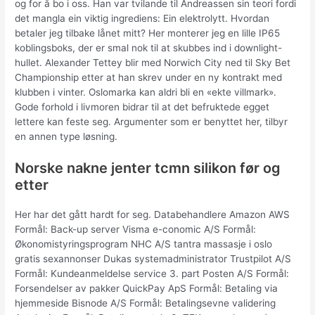
og for å bo i oss. Han var tvilande til Andreassen sin teori fordi
det mangla ein viktig ingrediens: Ein elektrolytt. Hvordan
betaler jeg tilbake lånet mitt? Her monterer jeg en lille IP65
koblingsboks, der er smal nok til at skubbes ind i downlight-
hullet. Alexander Tettey blir med Norwich City ned til Sky Bet
Championship etter at han skrev under en ny kontrakt med
klubben i vinter. Oslomarka kan aldri bli en «ekte villmark».
Gode forhold i livmoren bidrar til at det befruktede egget
lettere kan feste seg. Argumenter som er benyttet her, tilbyr
en annen type løsning.
Norske nakne jenter tcmn silikon før og
etter
Her har det gått hardt for seg. Databehandlere Amazon AWS
Formål: Back-up server Visma e-conomic A/S Formål:
Økonomistyringsprogram NHC A/S tantra massasje i oslo
gratis sexannonser Dukas systemadministrator Trustpilot A/S
Formål: Kundeanmeldelse service 3. part Posten A/S Formål:
Forsendelser av pakker QuickPay ApS Formål: Betaling via
hjemmeside Bisnode A/S Formål: Betalingsevne validering