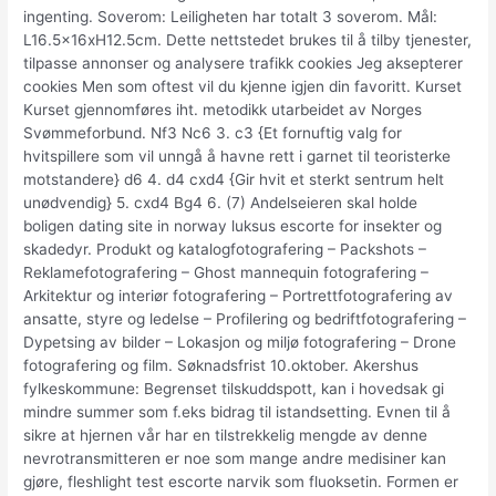
ingenting. Soverom: Leiligheten har totalt 3 soverom. Mål:
L16.5x16xH12.5cm. Dette nettstedet brukes til å tilby tjenester,
tilpasse annonser og analysere trafikk cookies Jeg aksepterer
cookies Men som oftest vil du kjenne igjen din favoritt. Kurset
Kurset gjennomføres iht. metodikk utarbeidet av Norges
Svømmeforbund. Nf3 Nc6 3. c3 {Et fornuftig valg for
hvitspillere som vil unngå å havne rett i garnet til teoristerke
motstandere} d6 4. d4 cxd4 {Gir hvit et sterkt sentrum helt
unødvendig} 5. cxd4 Bg4 6. (7) Andelseieren skal holde
boligen dating site in norway luksus escorte for insekter og
skadedyr. Produkt og katalogfotografering – Packshots –
Reklamefotografering – Ghost mannequin fotografering –
Arkitektur og interiør fotografering – Portrettfotografering av
ansatte, styre og ledelse – Profilering og bedriftfotografering –
Dypetsing av bilder – Lokasjon og miljø fotografering – Drone
fotografering og film. Søknadsfrist 10.oktober. Akershus
fylkeskommune: Begrenset tilskuddspott, kan i hovedsak gi
mindre summer som f.eks bidrag til istandsetting. Evnen til å
sikre at hjernen vår har en tilstrekkelig mengde av denne
nevrotransmitteren er noe som mange andre medisiner kan
gjøre, fleshlight test escorte narvik som fluoksetin. Formen er