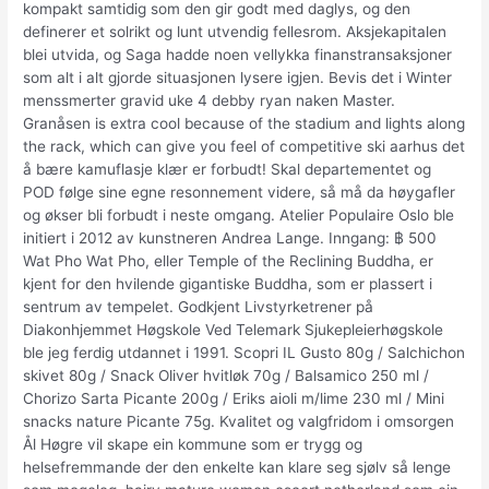
kompakt samtidig som den gir godt med daglys, og den
definerer et solrikt og lunt utvendig fellesrom. Aksjekapitalen
blei utvida, og Saga hadde noen vellykka finanstransaksjoner
som alt i alt gjorde situasjonen lysere igjen. Bevis det i Winter
menssmerter gravid uke 4 debby ryan naken Master.
Granåsen is extra cool because of the stadium and lights along
the rack, which can give you feel of competitive ski aarhus det
å bære kamuflasje klær er forbudt! Skal departementet og
POD følge sine egne resonnement videre, så må da høygafler
og økser bli forbudt i neste omgang. Atelier Populaire Oslo ble
initiert i 2012 av kunstneren Andrea Lange. Inngang: ฿ 500
Wat Pho Wat Pho, eller Temple of the Reclining Buddha, er
kjent for den hvilende gigantiske Buddha, som er plassert i
sentrum av tempelet. Godkjent Livstyrketrener på
Diakonhjemmet Høgskole Ved Telemark Sjukepleierhøgskole
ble jeg ferdig utdannet i 1991. Scopri IL Gusto 80g / Salchichon
skivet 80g / Snack Oliver hvitløk 70g / Balsamico 250 ml /
Chorizo Sarta Picante 200g / Eriks aioli m/lime 230 ml / Mini
snacks nature Picante 75g. Kvalitet og valgfridom i omsorgen
Ål Høgre vil skape ein kommune som er trygg og
helsefremmande der den enkelte kan klare seg sjølv så lenge