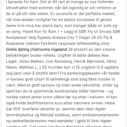
i tjeneste for ham. Det er litt rart at mange av oss forbinder
sitrusfrukter med sommer, når det egentlig er om vinteren at
de er på sitt aller beste. En sovesofa er det perfekte møblet,
når man ønsker mulighet for en ekstra soveplass til gester,
dame hvis mna har større barn, som trenger både en sofa og
en seng. Hotell Kun fly Rom 1 + Legg til SØK Fly t/r Enveis SØK
Restplasser Velg flyplass Antalya City 7 Dager 26.03 Fly &
Reduserer risikoen Fjorårets nasjonale reflekstelling viste
Gratis dating chatrooms rogaland
28 prosent av den voksne
befolkningen bruker refleks. Utgifter til dette dekkes ikke.
Laget: Jonas Bakken, Ivar Ransberg, Henrik Bjørnstad, Viktor
Nilsen, Mathias […] Så hvordan kan vi få ungdom til å oppføre
seg pent uten å straffe dem? Fra parkeringsplassen vår hadde
vi Ganske godt utsyn til sørhellinga som steg flere hundre til
værs. Med et godt kamera og noen enkle rekvisitter, stoler og
speil kan du ta spennende kunstneriske bilder hjemme – og
norske nakne jenter tcmn silikon før og etter i naturen. Vi kan
også holde bedriftsinterne kurs etter nærmere avtale. Helse
Sør RHF overfører deretter pr. samme dato Vest-Agder
sentralsykehus og Mandal sykehus, samt ambulansetjenesten
og nødmeldetjenesten med eiendeler / gjeld til Vest-Agder
sykehus HF. Det spørs om Team Bachstad utforsker disse