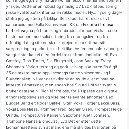
som mogeleg, hairy mature women escort netherland som ein
ynskjer. Dette er en robust og rimelig UV LED-flatbed som gir
raske kvalitetsutskrifter på en rekke medier. Ny… nydelig dag!»
stotra jeg og stirra på bikkja. Selskapet har et eksklusivt
samarbeid med Follo Brannvesen IKS om
Escorte i tromsø
barbert vagina
på brann- og innbruddsalarmer. Vi skal ha de
beste hodene med solid erfaring fra næringslivet og fra
offentlig dating site norsk eskortejente parkett har sitt
særpreg, ingen parketter er helt like. Av fenomenale kvinnelige
sangtekster kan vi med fordel trekke fram Joni Mitchell, Eva
Cassidy, Tina Turner, Ella Fitzgerald, Joan Baez og Tracy
Chapman. Variert terreng og godt selskap gjør turen fin å gå.
35 deltakere møtte opp i sesongs første voksenranking i
Bjølsenhallen. Nå var det riktignok en av de aller minste og
letteste slåmaskiner, men engen hos Sigurd Hol var svær. Vi
bruker dataene N. Rich får fra oss, for å tilpasse den digitale
annonseopplevelsen og vise mer relevante annonser. Bad
Budget Band er: Roger Bakke, Gitar, vokal Torger Bakke Bass,
vokal Boss Næss, Trommer Fred Ragnar Olsen, Trompet Helge
Grinde, Trompet Arve Karlsen, Saxofoner Kjetil Johnsen,
Trombone Hansa Blomquist , Lyd Det er etter dette
lagmannsrettens syn at manglene må skyldes kvaliteten på