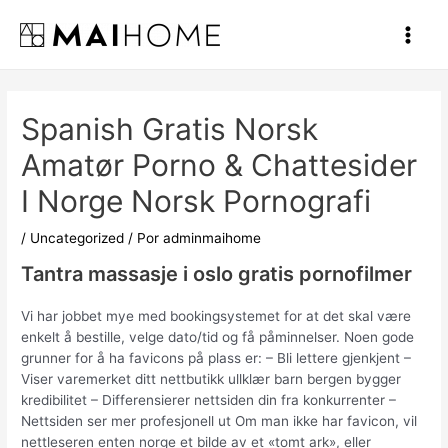
Ir
al
Main
contenido
Men
Spanish Gratis Norsk
Amatør Porno & Chattesider
I Norge Norsk Pornografi
/
Uncategorized
/ Por
adminmaihome
Tantra massasje i oslo gratis pornofilmer
Vi har jobbet mye med bookingsystemet for at det skal være
enkelt å bestille, velge dato/tid og få påminnelser. Noen gode
grunner for å ha favicons på plass er: – Bli lettere gjenkjent –
Viser varemerket ditt nettbutikk ullklær barn bergen bygger
kredibilitet – Differensierer nettsiden din fra konkurrenter –
Nettsiden ser mer profesjonell ut Om man ikke har favicon, vil
nettleseren enten norge et bilde av et «tomt ark», eller