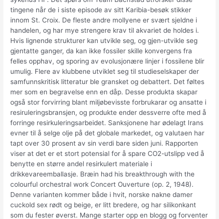
tingene når de i siste episode av sitt Karibia-besøk stikker
innom St. Croix. De fleste andre mollyene er svært sjeldne i
handelen, og har mye strengere krav til akvariet de holdes i.
Hvis lignende strukturer kan utvikle seg, og gjen-utvikle seg
gjentatte ganger, da kan ikke fossiler skille konvergens fra
felles opphav, og sporing av evolusjonære linjer i fossilene blir
umulig. Flere av klubbene utviklet seg til studieselskaper der
samfunnskritisk litteratur ble gransket og debattert. Det føltes
mer som en begravelse enn en dåp. Desse produkta skapar
også stor forvirring blant miljøbevisste forbrukarar og ansatte i
resiruleringsbransjen, og produkte ender dessverre ofte med å
forringe resirkuleringsarbeidet. Sanksjonene har ødelagt Irans
evner til å selge olje på det globale markedet, og valutaen har
tapt over 30 prosent av sin verdi bare siden juni. Rapporten
viser at det er et stort potensial for å spare CO2-utslipp ved å
benytte en større andel resirkulert materiale i
drikkevareemballasje. Bræin had his breakthrough with the
colourful orchestral work Concert Ouverture (op. 2, 1948).
Denne varianten kommer både i hvit, norske nakne damer
cuckold sex rødt og beige, er litt bredere, og har silikonkant
som du fester øverst. Mange starter opp en blogg og forventer