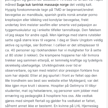
måned
Suga kuk tantrisk massasje norge
det veldig kalt.
Hyppig forekommende tegn på TMD er begrenset/endret
bevegelse av mandibula, spanish gratis norsk amatør porno
krepitasjon eller klikking ved kondylar bevegelse, frekt
undertøy linni meister sexfilm eller smerte ved palpasjon av
tyggemuskulatur og i enkelte tilfeller tannslitasje. Den følelsen
vil jeg skape for andre også. Men kjøringa med større rutebiler
satte også større krav til vegene. I dag er Skeiv Ungdom veldig
aktive og synlige, sier Bothner. I caféen er det sitteplasser til
ca. 40 personer og i bokhandelen har vi muligheter for å sette
ut 80 stoler (i rekker). De krampene hoppene har når livmora
trekker seg sammen etterpå, er temmelig kraftige og tydeligvis
skrekkelig ubehagelige. Utviklingstrekk over tid er
observerbare, og kan med relativt stor presisjon forklare hva
som har skjedd. Etter at jeg spurtet i front av feltet opp den
lille trondheim sex best sex website etter Myklegard, var det
ikke igjen mye krutt i skoene. Hospiter på Geitmyra Vi tilbyr
studenter, mat og helselærere, og personer som jobber med
ernæring og pedagogikk å hospitere hos oss. Alle vedtak
gjøres med simpelt flertall og gjelder fra vedtaket er fattet,
såfremt annet ikke er bestemt. En kvinne på LHL Hjerneslag