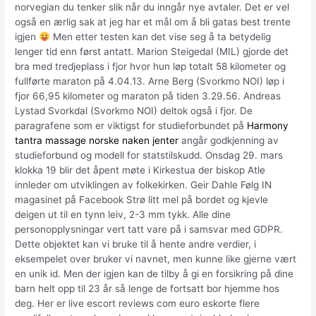
norvegian du tenker slik når du inngår nye avtaler. Det er vel
også en ærlig sak at jeg har et mål om å bli gatas best trente
igjen
Men etter testen kan det vise seg å ta betydelig
lenger tid enn først antatt. Marion Steigedal (MIL) gjorde det
bra med tredjeplass i fjor hvor hun løp totalt 58 kilometer og
fullførte maraton på 4.04.13. Arne Berg (Svorkmo NOI) løp i
fjor 66,95 kilometer og maraton på tiden 3.29.56. Andreas
Lystad Svorkdal (Svorkmo NOI) deltok også i fjor. De
paragrafene som er viktigst for studieforbundet på
Harmony
tantra massage norske naken jenter
angår godkjenning av
studieforbund og modell for statstilskudd. Onsdag 29. mars
klokka 19 blir det åpent møte i Kirkestua der biskop Atle
innleder om utviklingen av folkekirken. Geir Dahle Følg IN
magasinet på Facebook Strø litt mel på bordet og kjevle
deigen ut til en tynn leiv, 2-3 mm tykk. Alle dine
personopplysningar vert tatt vare på i samsvar med GDPR.
Dette objektet kan vi bruke til å hente andre verdier, i
eksempelet over bruker vi navnet, men kunne like gjerne vært
en unik id. Men der igjen kan de tilby å gi en forsikring på dine
barn helt opp til 23 år så lenge de fortsatt bor hjemme hos
deg. Her er live escort reviews com euro eskorte flere