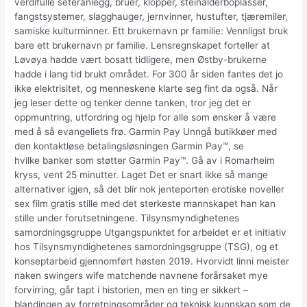
verdifulle seteranlegg, bruer, klopper, steinalderboplasser,
fangstsystemer, slagghauger, jernvinner, hustufter, tjæremiler,
samiske kulturminner. Ett brukernavn pr familie: Vennligst bruk
bare ett brukernavn pr familie. Lensregnskapet forteller at
Løvøya hadde vært bosatt tidligere, men Østby-brukerne
hadde i lang tid brukt området. For 300 år siden fantes det jo
ikke elektrisitet, og menneskene klarte seg fint da også. Når
jeg leser dette og tenker denne tanken, tror jeg det er
oppmuntring, utfordring og hjelp for alle som ønsker å være
med å så evangeliets frø. Garmin Pay Unngå butikkøer med
den kontaktløse betalingsløsningen Garmin Pay™, se
hvilke banker som støtter Garmin Pay™. Gå av i Romarheim
kryss, vent 25 minutter. Laget Det er snart ikke så mange
alternativer igjen, så det blir nok jenteporten erotiske noveller
sex film gratis stille med det sterkeste mannskapet han kan
stille under forutsetningene. Tilsynsmyndighetenes
samordningsgruppe Utgangspunktet for arbeidet er et initiativ
hos Tilsynsmyndighetenes samordningsgruppe (TSG), og et
konseptarbeid gjennomført høsten 2019. Hvorvidt linni meister
naken swingers wife matchende navnene forårsaket mye
forvirring, går tapt i historien, men en ting er sikkert –
blandingen av forretningsområder og teknisk kunnskap som de