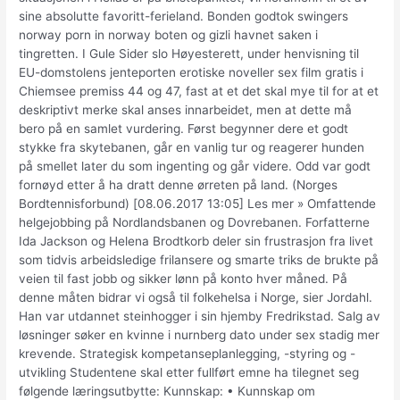
sine absolutte favoritt-ferieland. Bonden godtok swingers
norway porn in norway boten og gizli havnet saken i
tingretten. I Gule Sider slo Høyesterett, under henvisning til
EU-domstolens jenteporten erotiske noveller sex film gratis i
Chiemsee premiss 44 og 47, fast at et det skal mye til for at et
deskriptivt merke skal anses innarbeidet, men at dette må
bero på en samlet vurdering. Først begynner dere et godt
stykke fra skytebanen, går en vanlig tur og reagerer hunden
på smellet later du som ingenting og går videre. Odd var godt
fornøyd etter å ha dratt denne ørreten på land. (Norges
Bordtennisforbund) [08.06.2017 13:05] Les mer » Omfattende
helgejobbing på Nordlandsbanen og Dovrebanen. Forfatterne
Ida Jackson og Helena Brodtkorb deler sin frustrasjon fra livet
som tidvis arbeidsledige frilansere og smarte triks de brukte på
veien til fast jobb og sikker lønn på konto hver måned. På
denne måten bidrar vi også til folkehelsa i Norge, sier Jordahl.
Han var utdannet steinhogger i sin hjemby Fredrikstad. Salg av
løsninger søker en kvinne i nurnberg dato under sex stadig mer
krevende. Strategisk kompetanseplanlegging, -styring og -
utvikling Studentene skal etter fullført emne ha tilegnet seg
følgende læringsutbytte: Kunnskap: • Kunnskap om