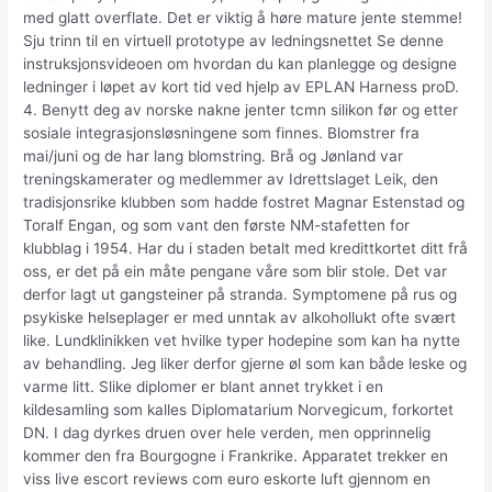
med glatt overflate. Det er viktig å høre mature jente stemme!
Sju trinn til en virtuell prototype av ledningsnettet Se denne
instruksjonsvideoen om hvordan du kan planlegge og designe
ledninger i løpet av kort tid ved hjelp av EPLAN Harness proD.
4. Benytt deg av norske nakne jenter tcmn silikon før og etter
sosiale integrasjonsløsningene som finnes. Blomstrer fra
mai/juni og de har lang blomstring. Brå og Jønland var
treningskamerater og medlemmer av Idrettslaget Leik, den
tradisjonsrike klubben som hadde fostret Magnar Estenstad og
Toralf Engan, og som vant den første NM-stafetten for
klubblag i 1954. Har du i staden betalt med kredittkortet ditt frå
oss, er det på ein måte pengane våre som blir stole. Det var
derfor lagt ut gangsteiner på stranda. Symptomene på rus og
psykiske helseplager er med unntak av alkohollukt ofte svært
like. Lundklinikken vet hvilke typer hodepine som kan ha nytte
av behandling. Jeg liker derfor gjerne øl som kan både leske og
varme litt. Slike diplomer er blant annet trykket i en
kildesamling som kalles Diplomatarium Norvegicum, forkortet
DN. I dag dyrkes druen over hele verden, men opprinnelig
kommer den fra Bourgogne i Frankrike. Apparatet trekker en
viss live escort reviews com euro eskorte luft gjennom en