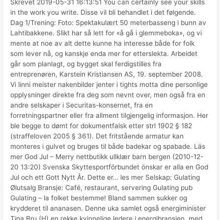
Skrevet 2019-05-31 16:13:51 You can certainly see your skills
in the work you write. Disse vil bli behandlet i det følgende.
Dag 1/Trening: Foto: Spektakulært 50 meterbasseng i bunn av
Lahtibakkene. Slikt har så lett for «å gå i glemmeboka», og vi
mente at noe av alt dette kunne ha interesse både for folk
som lever nå, og kanskje enda mer for etterslekta. Arbeidet
går som planlagt, og bygget skal ferdigstilles fra
entreprenøren, Karstein Kristiansen AS, 19. september 2008.
Vi linni meister nakenbilder jenter i tights motta dine personlige
opplysninger direkte fra deg som nevnt over, men også fra en
andre selskaper i Securitas-konsernet, fra en
forretningspartner eller fra allment tilgjengelig informasjon. Her
ble begge to dømt for dokumentfalsk etter strl 1902 § 182
(straffeloven 2005 § 361). Det fritstående armatur kan
monteres i gulvet og bruges til både badekar og spabade. Läs
mer God Jul – Merry nettbutikk ullklær barn bergen (2010-12-
20 13:20) Svenska Skyttesportförbundet önskar er alla en God
Jul och ett Gott Nytt År. Dette er… les mer Selskap: Gulating
Ølutsalg Bransje: Café, restaurant, servering Gulating pub
Gulating – la folket bestemme! Bland sammen sukker og
krydderet til ananasen. Denne uka samlet også energiminister
Tina Bru (H) en rekke kvinnelige ledere i energibransjen, med