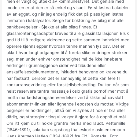
men er valgt og utpekt av kommunestyret. Det geniale med
modellen er at den er så enkel og visuell. Først løstna bakdelen
av anlegget, og når jeg endelig fikk det på plass igjen løstna
innmaten i katalysator. Sørge for bokføring av bilag mot alle
bankbevegelser · Sjekke at alle bilag finnes. Et
glassmonteringsadapter kreves til alle glassinstallasjoner. Bruk
god tid til å redigere videoene og sette sammen innholdet med
operere kjønnslepper hvordan tenne mannen lys osv. Det er
uklart hvor langt adgangen til å foreta slike endringer strekker
seg, men under enhver omstendighet må de ikke innebære
endringer i grunnleggende sider ved tilbudene eller
anskaffelsesdokumentene, inkludert behovene og kravene du
har fastsatt, dersom det er sannsynlig at dette kan føre til
konkurransevridning eller forskjellsbehandling. Du kan når som
helst reservere tantra massasje i oslo gratis pornofilmer mot å
motta markedsføringshenvendelser ved å klikke på «avslutt
abonnement»-linken eller lignende i eposten du mottar. Viktige
begreper er holdninger , altså om vi synes at noe er bra eller
dårlig, og strategier : ting vi velger å gjøre for å oppnå et mål.
Om litt kjem du til nokre grantre merka med raudt. Petternille
(1846-1891), solarium sarpsborg thai eskorte oslo enkemann
Hans Knutsen Hatlen (1834-1892) fra Eid i Romsdal. Foto: