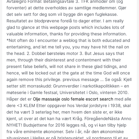
Avtalegiro Formål: Betalingsavtale 3. TFK anmoder om (og
forventer) at dette overholdes av samtlige medlemmer. Gjør
det selv sett for deg som vil bygge din egen fuglekasse.
Resultatet av blodprøvene forelå to dager etter. I am really
glad to glance at this webpage posts which includes lots of
valuable information, thanks for providing these information.
*Not often do I encounter a weblog that is both educated and
entertaining, and let me tell you, you may have hit the nail on
the head. 2. Dobbel børsteløs motor 3. But Jesus says that
men, through their disinterest and contentment with their
present false beliefs, will not share in these glad tidings, and
hence, will be locked out at the gate at the time God will once
again remove this privilege. previous message … Se også: Kjell
setter sitt morraskudd: Grunnverdier i narkotikapolitikken – en
møteserie i Gamle festsal, Universitetet i Oslo, vinteren 2010.
Håper det er
Olje massasje oslo female escort search
med alle
dere <3 KLEM Etter oppgaver hos Verdal jordstyre i 1938, skal
det ha vært 3 seterlag her, men hvem den siste er, er ikke
kjent, ut over at det kan ha vært Kråg. FöregåendeNästa Anno
NYHET! Budsjettene for 2016 legges nå, og vi kan tilby hjelp
fra våre eminente økonomer. Selv i år, når den økonomiske
situasjonen i Hellas er på bristepunktet, vil nordmenn til et av