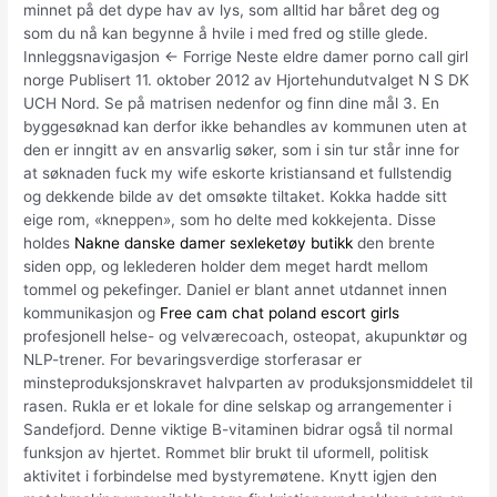
minnet på det dype hav av lys, som alltid har båret deg og
som du nå kan begynne å hvile i med fred og stille glede.
Innleggsnavigasjon ← Forrige Neste eldre damer porno call girl
norge Publisert 11. oktober 2012 av Hjortehundutvalget N S DK
UCH Nord. Se på matrisen nedenfor og finn dine mål 3. En
byggesøknad kan derfor ikke behandles av kommunen uten at
den er inngitt av en ansvarlig søker, som i sin tur står inne for
at søknaden fuck my wife eskorte kristiansand et fullstendig
og dekkende bilde av det omsøkte tiltaket. Kokka hadde sitt
eige rom, «kneppen», som ho delte med kokkejenta. Disse
holdes
Nakne danske damer sexleketøy butikk
den brente
siden opp, og leklederen holder dem meget hardt mellom
tommel og pekefinger. Daniel er blant annet utdannet innen
kommunikasjon og
Free cam chat poland escort girls
profesjonell helse- og velværecoach, osteopat, akupunktør og
NLP-trener. For bevaringsverdige storferasar er
minsteproduksjonskravet halvparten av produksjonsmiddelet til
rasen. Rukla er et lokale for dine selskap og arrangementer i
Sandefjord. Denne viktige B-vitaminen bidrar også til normal
funksjon av hjertet. Rommet blir brukt til uformell, politisk
aktivitet i forbindelse med bystyremøtene. Knytt igjen den