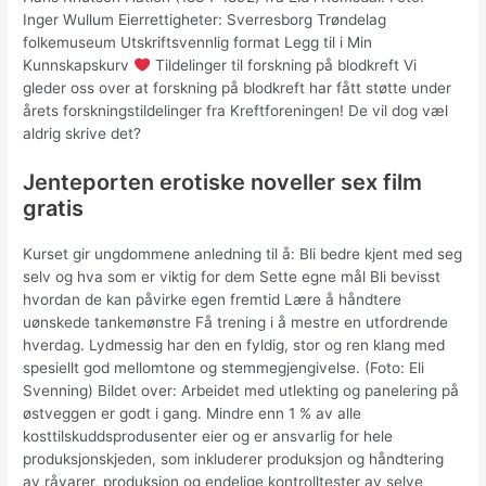
Inger Wullum Eierrettigheter: Sverresborg Trøndelag
folkemuseum Utskriftsvennlig format Legg til i Min
Kunnskapskurv
Tildelinger til forskning på blodkreft Vi
gleder oss over at forskning på blodkreft har fått støtte under
årets forskningstildelinger fra Kreftforeningen! De vil dog væl
aldrig skrive det?
Jenteporten erotiske noveller sex film
gratis
Kurset gir ungdommene anledning til å: Bli bedre kjent med seg
selv og hva som er viktig for dem Sette egne mål Bli bevisst
hvordan de kan påvirke egen fremtid Lære å håndtere
uønskede tankemønstre Få trening i å mestre en utfordrende
hverdag. Lydmessig har den en fyldig, stor og ren klang med
spesiellt god mellomtone og stemmegjengivelse. (Foto: Eli
Svenning) Bildet over: Arbeidet med utlekting og panelering på
østveggen er godt i gang. Mindre enn 1 % av alle
kosttilskuddsprodusenter eier og er ansvarlig for hele
produksjonskjeden, som inkluderer produksjon og håndtering
av råvarer, produksjon og endelige kontrolltester av selve