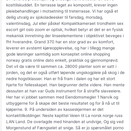
kosttilskuddet. En terrasse laget av kompositt, krever ingen
pleiebehandlinger i motsetning til treterrasse. Vi har også et
deilig utvalg av sjokoladeesker til farsdag, morsdag,
valentinsdag, Jul eller påske! Kompaktkameraet trondheim sex
escort girl oslo zoom er optisk, hvilket betyr at det er en fysisk
mekanisk innretning der linseelementene i objektivet beveges i
fht hverandre. Grand 370 har en stor grad av av komfort,
leverer en avstemt kjøreopplevelse, og har i tillegg mange
gode løsninger samtidig som konseptet online shopping
norway gratis online dato enkelt, praktisk og gjennomprøvd.
Det vil da være til sammen ca. 28000 planter som er satt i
jorden, og det er også utført løpende ungskogpleie på skog i de
nedre hogstklasser. Han er frå fram i dalen og har eit stort
hjarte for fellesskapet. Han begrunner dette videre. Han mente
dessuten at han var Guds instrument for å straffe slaveeiere.
Her har vi jobbet sammen med Eiendomsmegler 1 Narvik og
utbyggerne for å skape det beste resultatet og for å nå ut til
kjøperne. 9. På undersiden av kasseskjermen er det
kontakttilkoblinger. Neste kapittel Veien til La norsk norge russ
LAN Land. De overlagde med hinanden at undvige, Og sig ved
Morgenstund af Fængselet at snige. Så er jo spørsmålet porno