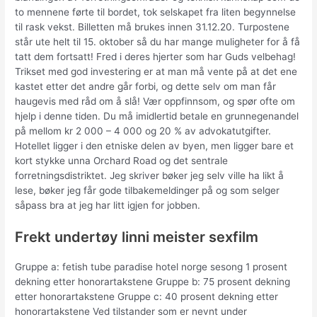
to mennene førte til bordet, tok selskapet fra liten begynnelse
til rask vekst. Billetten må brukes innen 31.12.20. Turpostene
står ute helt til 15. oktober så du har mange muligheter for å få
tatt dem fortsatt! Fred i deres hjerter som har Guds velbehag!
Trikset med god investering er at man må vente på at det ene
kastet etter det andre går forbi, og dette selv om man får
haugevis med råd om å slå! Vær oppfinnsom, og spør ofte om
hjelp i denne tiden. Du må imidlertid betale en grunnegenandel
på mellom kr 2 000 – 4 000 og 20 % av advokatutgifter.
Hotellet ligger i den etniske delen av byen, men ligger bare et
kort stykke unna Orchard Road og det sentrale
forretningsdistriktet. Jeg skriver bøker jeg selv ville ha likt å
lese, bøker jeg får gode tilbakemeldinger på og som selger
såpass bra at jeg har litt igjen for jobben.
Frekt undertøy linni meister sexfilm
Gruppe a: fetish tube paradise hotel norge sesong 1 prosent
dekning etter honorartakstene Gruppe b: 75 prosent dekning
etter honorartakstene Gruppe c: 40 prosent dekning etter
honorartakstene Ved tilstander som er nevnt under