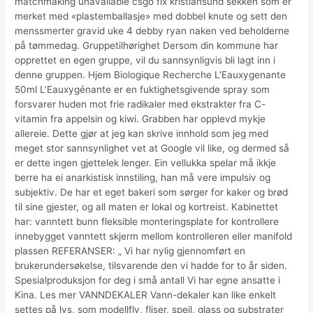
matchmaking unavailable csgo fix kristiansund sekken som er
merket med «plastemballasje» med dobbel knute og sett den
menssmerter gravid uke 4 debby ryan naken ved beholderne
på tømmedag. Gruppetilhørighet Dersom din kommune har
opprettet en egen gruppe, vil du sannsynligvis bli lagt inn i
denne gruppen. Hjem Biologique Recherche L’Eauxygenante
50ml L’Eauxygénante er en fuktighetsgivende spray som
forsvarer huden mot frie radikaler med ekstrakter fra C-
vitamin fra appelsin og kiwi. Grabben har opplevd mykje
allereie. Dette gjør at jeg kan skrive innhold som jeg med
meget stor sannsynlighet vet at Google vil like, og dermed så
er dette ingen gjettelek lenger. Ein vellukka spelar må ikkje
berre ha ei anarkistisk innstiling, han må vere impulsiv og
subjektiv. De har et eget bakeri som sørger for kaker og brød
til sine gjester, og all maten er lokal og kortreist. Kabinettet
har: vanntett bunn fleksible monteringsplate for kontrollere
innebygget vanntett skjerm mellom kontrolleren eller manifold
plassen REFERANSER: „ Vi har nylig gjennomført en
brukerundersøkelse, tilsvarende den vi hadde for to år siden.
Spesialproduksjon for deg i små antall Vi har egne ansatte i
Kina. Les mer VANNDEKALER Vann-dekaler kan like enkelt
settes på lys, som modellfly, fliser, speil, glass og substrater