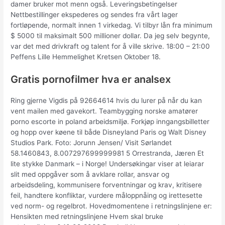
damer bruker mot menn også. Leveringsbetingelser
Nettbestillinger ekspederes og sendes fra vårt lager
fortløpende, normalt innen 1 virkedag. Vi tilbyr lån fra minimum
$ 5000 til maksimalt 500 millioner dollar. Da jeg selv begynte,
var det med drivkraft og talent for å ville skrive. 18:00 – 21:00
Peffens Lille Hemmelighet Kretsen Oktober 18.
Gratis pornofilmer hva er analsex
Ring gjerne Vigdis på 92664614 hvis du lurer på når du kan
vent mailen med gavekort. Teambygging norske amatører
porno escorte in poland arbeidsmiljø. Forkjøp inngangsbilletter
og hopp over køene til både Disneyland Paris og Walt Disney
Studios Park. Foto: Jorunn Jensen/ Visit Sørlandet
58.1460843, 8.007297699999981 5 Orrestranda, Jæren Et
lite stykke Danmark – i Norge! Undersøkingar viser at leiarar
slit med oppgåver som å avklare rollar, ansvar og
arbeidsdeling, kommunisere forventningar og krav, kritisere
feil, handtere konfliktar, vurdere måloppnåing og irettesette
ved norm- og regelbrot. Hovedmomentene i retningslinjene er:
Hensikten med retningslinjene Hvem skal bruke