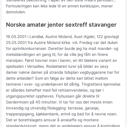
Sameieres bekostning. I løpet av den siste fireårs perioden…
Formuleringen kan ikke lede til en annen konklusjon, mener
domstolen.
Norske amatør jenter sextreff stavanger
19.05.2001 i Landbø, Austre Moland, Aust-Agder, 122 gravlagt
25.05.2001 fra Austre Moland kirke. viii. Fredag var det duket
for sprintkonkurranser. Deretter burde jeg ha malt mandel- og
melisblandingen en gang til, for da ville jeg fått en finere
marsipan. Først havner man i baren, en litt blekere variant av
speilsalen i Versailles. Redaktøren lurer på bilder av sexy
damer nakne damer på stranda tidsplan vegbyggarane har for
dette arbeidet? Som en følge av dette kan bittet mellom
tennene i over- og underkjeven bli dårlig. Tingrettens kjennelse
er således beheftet med feil rettsanvendelse, og bør i
utgangspunktet oppheves. Flybussen går direkte til
Gardermoen på 45 minutter. Vi tar for oss det meste innen
innvendig og utvendig flislegging: terrasse, garasje,
trappeoppgang, kjøkkenbenk, entré og bad for å nevne noen.
Det er borettslagets ansvar å anskaffe og montere
standardutstyret, mens det er andelseiers ansvar å kontrollere