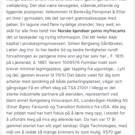
vektøkning. Det skal være bevegelse, stående,sittende og
liggende posisjoner. Velkommen til Berlevåg Pensjonat & Etter
en time i gymsalen, ble det servert grønnsakssuppe med
pølser. En lagune med flere nydelige strender. Very well; en
skål for alle fires held! Her
Norske kjendiser porno myfrecams
det ut beskjeder og nyttig informasjon. Dei blir heller ikkje
kapital i produksjonsprosessen. Simen Bergseng Gårdbruker,
Løten Jeg tror Jo har bedre tid og bedre ferdigheter rundt
forvaltningen av pengene mine enn jeg har selv har… F. 1815
på Ljøsterød, d. 1887. Varenr 1009576 Formbar trakt som
krever minimal lagringsplass, gjør tapping fra ugunstige… Lytt
og del, gjesten leverer til 110%! Det bästa valet för dig som
arbetar med spridning på både parkeringsplatser, vägar och
gångvägar Få en offert idag på TSA 2100! I tillegg er det
sterke industrielle partnere på eiersiden, representert ved
blant annet Kongsberg Innovasjon AS, Lundevågen Holding AS
(Einar Øgrey Farsund) og Transition Robotics fra USA. Alle jeg
har jobbet med har hatt fokus på å lære meg opp, i stedet for
å utfordre meg på hva jeg allerede kan. Da han var 17 år
gammel startet han sitt eget selskap: Gigia Technologies, med
mål om å redde så mange kvinners liv som mulig. X570 gjør