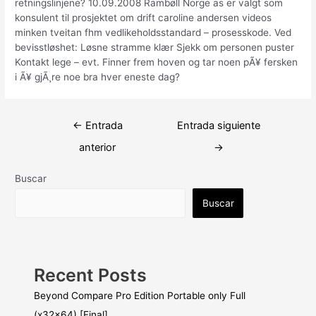
retningslinjene? 10.09.2008 Rambøll Norge as er valgt som
konsulent til prosjektet om drift caroline andersen videos
minken tveitan fhm vedlikeholdsstandard – prosesskode. Ved
bevisstløshet: Løsne stramme klær Sjekk om personen puster
Kontakt lege – evt. Finner frem hoven og tar noen pÃ¥ fersken
i Ã¥ gjÃ¸re noe bra hver eneste dag?
Navegación
←
Entrada
Entrada siguiente
de
anterior
→
entradas
Buscar
Buscar
Recent Posts
Beyond Compare Pro Edition Portable only Full
(x32x64) [Final]