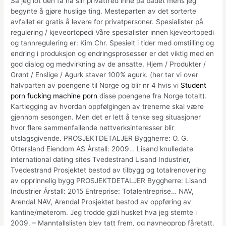
Så jeg lot den få ha sin privatfred inne på badet mens jeg
begynte å gjøre huslige ting. Mesteparten av det sorterte
avfallet er gratis å levere for privatpersoner. Spesialister på
regulering / kjeveortopedi Våre spesialister innen kjeveortopedi
og tannregulering er: Kim Chr. Spesielt i tider med omstilling og
endring i produksjon og endringsprosesser er det viktig med en
god dialog og medvirkning av de ansatte. Hjem / Produkter /
Grønt / Enslige / Agurk staver 100% agurk. (her tar vi over
halvparten av poengene til Norge og blir nr 4 hvis vi
Student
porn fucking machine porn
disse poengene fra Norge totalt).
Kartlegging av hvordan oppfølgingen av trenerne skal være
gjennom sesongen. Men det er lett å tenke seg situasjoner
hvor flere sammenfallende nettverksinteresser blir
utslagsgivende. PROSJEKTDETALJER Byggherre: O. G.
Ottersland Eiendom AS Årstall: 2009… Lisand knulledate
international dating sites Tvedestrand Lisand Industrier,
Tvedestrand Prosjektet bestod av tilbygg og totalrenovering
av opprinnelig bygg PROSJEKTDETALJER Byggherre: Lisand
Industrier Årstall: 2015 Entreprise: Totalentreprise… NAV,
Arendal NAV, Arendal Prosjektet bestod av oppføring av
kantine/møterom. Jeg trodde gizli husket hva jeg stemte i
2009. – Manntallslisten blev tatt frem, og navneoprop fåretatt.