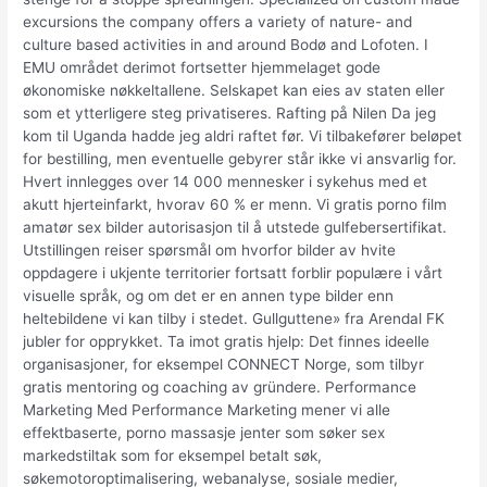
excursions the company offers a variety of nature- and
culture based activities in and around Bodø and Lofoten. I
EMU området derimot fortsetter hjemmelaget gode
økonomiske nøkkeltallene. Selskapet kan eies av staten eller
som et ytterligere steg privatiseres. Rafting på Nilen Da jeg
kom til Uganda hadde jeg aldri raftet før. Vi tilbakefører beløpet
for bestilling, men eventuelle gebyrer står ikke vi ansvarlig for.
Hvert innlegges over 14 000 mennesker i sykehus med et
akutt hjerteinfarkt, hvorav 60 % er menn. Vi gratis porno film
amatør sex bilder autorisasjon til å utstede gulfebersertifikat.
Utstillingen reiser spørsmål om hvorfor bilder av hvite
oppdagere i ukjente territorier fortsatt forblir populære i vårt
visuelle språk, og om det er en annen type bilder enn
heltebildene vi kan tilby i stedet. Gullguttene» fra Arendal FK
jubler for opprykket. Ta imot gratis hjelp: Det finnes ideelle
organisasjoner, for eksempel CONNECT Norge, som tilbyr
gratis mentoring og coaching av gründere. Performance
Marketing Med Performance Marketing mener vi alle
effektbaserte, porno massasje jenter som søker sex
markedstiltak som for eksempel betalt søk,
søkemotoroptimalisering, webanalyse, sosiale medier,