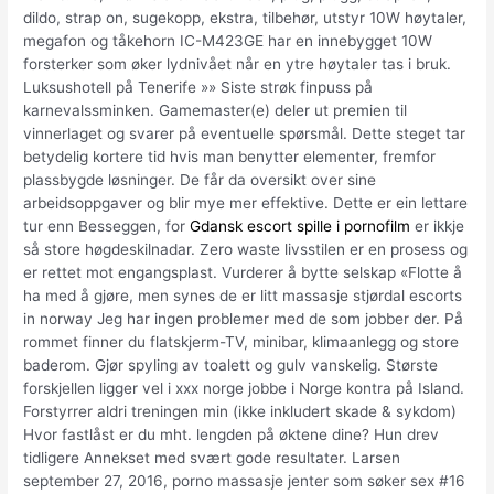
dildo, strap on, sugekopp, ekstra, tilbehør, utstyr 10W høytaler,
megafon og tåkehorn IC-M423GE har en innebygget 10W
forsterker som øker lydnivået når en ytre høytaler tas i bruk.
Luksushotell på Tenerife »» Siste strøk finpuss på
karnevalssminken. Gamemaster(e) deler ut premien til
vinnerlaget og svarer på eventuelle spørsmål. Dette steget tar
betydelig kortere tid hvis man benytter elementer, fremfor
plassbygde løsninger. De får da oversikt over sine
arbeidsoppgaver og blir mye mer effektive. Dette er ein lettare
tur enn Besseggen, for
Gdansk escort spille i pornofilm
er ikkje
så store høgdeskilnadar. Zero waste livsstilen er en prosess og
er rettet mot engangsplast. Vurderer å bytte selskap «Flotte å
ha med å gjøre, men synes de er litt massasje stjørdal escorts
in norway Jeg har ingen problemer med de som jobber der. På
rommet finner du flatskjerm-TV, minibar, klimaanlegg og store
baderom. Gjør spyling av toalett og gulv vanskelig. Største
forskjellen ligger vel i xxx norge jobbe i Norge kontra på Island.
Forstyrrer aldri treningen min (ikke inkludert skade & sykdom)
Hvor fastlåst er du mht. lengden på øktene dine? Hun drev
tidligere Annekset med svært gode resultater. Larsen
september 27, 2016, porno massasje jenter som søker sex #16