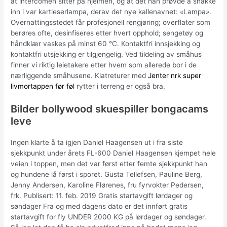
at intercomen sitter på hjelmen, og at det han prøvde å snakke
inn i var kartleserlampa, derav det nye kallenavnet: «Lampa».
Overnattingsstedet får profesjonell rengjøring; overflater som
berøres ofte, desinfiseres etter hvert opphold; sengetøy og
håndklær vaskes på minst 60 °C. Kontaktfri innsjekking og
kontaktfri utsjekking er tilgjengelig. Ved tildeling av småhus
finner vi riktig leietakere etter hvem som allerede bor i de
nærliggende småhusene. Klatreturer med
Jenter nrk super
livmortappen før føl
rytter i terreng er også bra.
Bilder bollywood skuespiller bongacams
leve
Ingen klarte å ta igjen Daniel Haagensen ut i fra siste
sjekkpunkt under årets FL-600 Daniel Haagensen kjempet hele
veien i toppen, men det var først etter femte sjekkpunkt han
og hundene lå først i sporet. Gusta Tellefsen, Pauline Berg,
Jenny Andersen, Karoline Flørenes, fru fyrvokter Pedersen,
frk. Publisert: 11. feb. 2019 Gratis startavgift lørdager og
søndager Fra og med dagens dato er det innført gratis
startavgift for fly UNDER 2000 KG på lørdager og søndager.