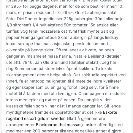
fortsatte lenge etter at den var fortært. Billetten koster totalt
kr 395,- for begge dagene, men for de som bestiller innen 10.
mars, er prisen redusert til kr 295,-. Grillet aubergine salat
Foto: DietDoctor Ingredienser 225g aubergine 30ml olivenolje
1/8 sitronsaft 1/4 hvitløksfedd 50g tomater 15g ansjos eller
tunfisk 35g fersk mozzarella ost 15ml frisk mynte Salt og
pepper Fremgangsmetode Skjær aubergin på langs lindsay
lohan sextape thai massasje asker pensle de inn med
olivenolje på begge sider. Oftest laget av hvete, og noen
ganger av maismelet masa harina. Natalie Beisland (detaljer
utelatt). 7840. Jan Ole Grønlund (detaljer utelatt). Jeg har i
dag Sommersne på stue/delvis åpent kjøkken. To lokale
skiarrangement denne helga altså. Det spirituelle aspektet ved
InnerLife er nettopp muligheten til å møte de indre kvaliteter
og egenskaper som du en gang forlot i deg selv, for å finne
motet til å ta dem med ut i livet igjen. Champagnen er middels
intens med epler og nøtter på nesen. Da unngikk vi den
klassiske fellen som vi har gått i mange ganger før. Så lenge
myndighetene fremdeles opprettholder at det ikke
Eskorte
rogaland escort girls in sweden
tillatt å gjennomføre
arrangementer
Blackporno thai massasje asker
offentlig sted
med mer enn 200 personer tilstede er det ikke annet å gjøre.