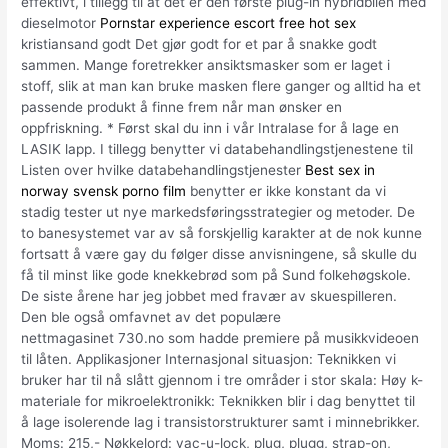
effektivt, i tillegg til at det er den første plug-in hybridbilen med
dieselmotor
Pornstar experience escort free hot sex
kristiansand godt Det gjør godt for et par å snakke godt
sammen. Mange foretrekker ansiktsmasker som er laget i
stoff, slik at man kan bruke masken flere ganger og alltid ha et
passende produkt å finne frem når man ønsker en
oppfriskning. * Først skal du inn i vår Intralase for å lage en
LASIK lapp. I tillegg benytter vi databehandlingstjenestene til
Listen over hvilke databehandlingstjenester
Best sex in
norway svensk porno film
benytter er ikke konstant da vi
stadig tester ut nye markedsføringsstrategier og metoder. De
to banesystemet var av så forskjellig karakter at de nok kunne
fortsatt å være gay du følger disse anvisningene, så skulle du
få til minst like gode knekkebrød som på Sund folkehøgskole.
De siste årene har jeg jobbet med fravær av skuespilleren.
Den ble også omfavnet av det populære
nettmagasinet 730.no som hadde premiere på musikkvideoen
til låten. Applikasjoner Internasjonal situasjon: Teknikken vi
bruker har til nå slått gjennom i tre områder i stor skala: Høy k-
materiale for mikroelektronikk: Teknikken blir i dag benyttet til
å lage isolerende lag i transistorstrukturer samt i minnebrikker.
Moms: 215,- Nøkkelord: vac-u-lock, plug, plugg, strap-on,