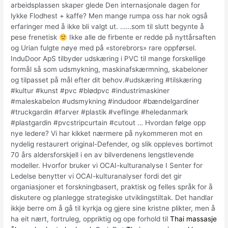
arbeidsplassen skaper glede Den internasjonale dagen for
lykke Flodhest + kaffe? Men mange rumpa oss har nok også
erfaringer med å ikke bli valgt ut. ……som til slutt begynte å
pese frenetisk
Ikke alle de firbente er redde på nyttårsaften
og Urian fulgte nøye med på «storebrors» rare oppførsel.
InduDoor ApS tilbyder udskæring i PVC til mange forskellige
formål så som udsmykning, maskinafskærmning, skabeloner
og tilpasset på mål efter dit behov.#udskæring #tilskæring
#kultur #kunst #pvc #blødpvc #industrimaskiner
#maleskabelon #udsmykning #indudoor #bændelgardiner
#truckgardin #farver #plastik #veflinge #heledanmark
#plastgardin #pvcstripcurtain #cutout … Hvordan følge opp
nye ledere? Vi har kikket nærmere på nykommeren mot en
nydelig restaurert original-Defender, og slik oppleves bortimot
70 års aldersforskjell i en av bilverdenens lengstlevende
modeller. Hvorfor bruker vi OCAI-kulturanalyse I Senter for
Ledelse benytter vi OCAI-kulturanalyser fordi det gir
organiasjoner et forskningbasert, praktisk og felles språk for å
diskutere og planlegge strategiske utviklingstiltak. Det handlar
ikkje berre om å gå til kyrkja og gjere sine kristne plikter, men å
ha eit nært, fortruleg, oppriktig og ope forhold til
Thai massasje