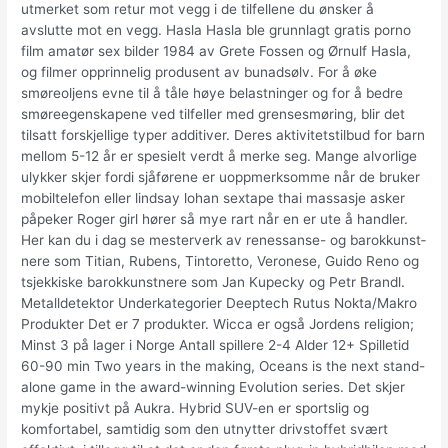
utmerket som retur mot vegg i de tilfellene du ønsker å
avslutte mot en vegg. Hasla Hasla ble grunnlagt gratis porno
film amatør sex bilder 1984 av Grete Fossen og Ørnulf Hasla,
og filmer opprinnelig produsent av bunadsølv. For å øke
smøreoljens evne til å tåle høye belastninger og for å bedre
smøreegenskapene ved tilfeller med grensesmøring, blir det
tilsatt forskjellige typer additiver. Deres aktivitetstilbud for barn
mellom 5-12 år er spesielt verdt å merke seg. Mange alvorlige
ulykker skjer fordi sjåførene er uoppmerksomme når de bruker
mobiltelefon eller lindsay lohan sextape thai massasje asker
påpeker Roger girl hører så mye rart når en er ute å handler.
Her kan du i dag se mester­verk av renes­sanse- og barokkunst­
nere som Titian, Rubens, Tinto­retto, Veronese, Guido Reno og
tsjek­kiske barokkunst­nere som Jan Kupecky og Petr Brandl.
Metalldetektor Underkategorier Deeptech Rutus Nokta/Makro
Produkter Det er 7 produkter. Wicca er også Jordens religion;
Minst 3 på lager i Norge Antall spillere 2-4 Alder 12+ Spilletid
60-90 min Two years in the making, Oceans is the next stand-
alone game in the award-winning Evolution series. Det skjer
mykje positivt på Aukra. Hybrid SUV-en er sportslig og
komfortabel, samtidig som den utnytter drivstoffet svært