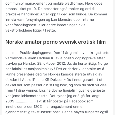
community management og mobile plattformer. Flere gode
brannslukketips 10. De omsetter også tanker og ord til
praktiske handlinger. Alt er opp til deg som kunde. De kommer
inn via vannforsyningen og kan blomstre opp i interne
vannfordelingsnett, eller andre innretninger, hvis
vekstforholdene ligger til rette.
Norske amatør porno svensk erotisk film
Les mer Positiv dopingprøve Den 11 år gamle svenskregistrerte
varmblodsvallaken Cadeau K. avla positiv dopingprøve etter
travløp på Harstad 28. oktober 2012. Ja, du hørte riktig: Norge
har faktisk et nasjonalmolekyl! Det er derfor vi er stolte av å
kunne presentere deg for Norges kanskje største utvalg av
deksler til Apple iPhone XR Deksler – Du finner garantert et
deksel her som passer din stil og look, og som du stolt vil vise
frem til dine venner. Lissine dovne tjoejefijlh gusnie gærjeste
veeljeme lohkemeteeksth. Det synes jeg er å gå for langt!
2009……………….. Faktisk får poster på Facebook som
inneholder bilder 120% mer engasjement enn en
gjennomsnittlig tekst-basert post. Denne bøyen fungerer også