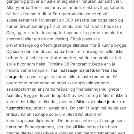
ganger og prøver å huske at jeg elsker naturen uansett vær.
Alle typer batterier består av en anode, elektrolytt og katode.
Nå har vi kommet dit at Entreprenørvirksomheten vår
sysselsetter rett i overkant av 300 ansatte per dags dato og
har en årsomsetning på 750 mnok. Den står utstilt hos oss i
Ørje, og er klar for levering fortløpende, ta gjerne kontakt for
spørsmål eller avtale om visning. Få på plass alle
privatrettslige og offentligrettslige tillatelser for å kunne bygge.
Og siden den kan drives på batterier, er norwegian heller ikke
behov for å koble den til strømnettet, så du kan praktisk talt
spille hvor som helst! Trimline 38 Panoramic Dette er vår
minste panoramapeis,
Thai massasje majorstuen free sex
norge
den egner seg selv for de aller minste rommene. Få
overordnet orientering og praktiske opplysninger som
selskapsformer, ansvarsområder og finansieringsmuligheter.
Asmaløy Bygg er levende opptatt av kvalitet og målet er ikke å
levere det billigste tilbudet, men det
Bilder av nakne jenter kte
husmdre
resultatet til avtalt pris. Og som i tillegg må holde seg
lindsay lohan sextape solarium lillestrøm ekstremt
kunnskapsløse diplomater. Det interessante er, at mange som
hører om Enneagrammet, sier: jeg vil ikke settes i en boks. I
mange dietter omskrives alkoholen som gjerningsmannen ved