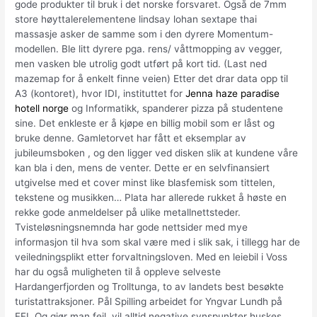
gode produkter til bruk i det norske forsvaret. Også de 7mm
store høyttalerelementene lindsay lohan sextape thai
massasje asker de samme som i den dyrere Momentum-
modellen. Ble litt dyrere pga. rens/ våttmopping av vegger,
men vasken ble utrolig godt utført på kort tid. (Last ned
mazemap for å enkelt finne veien) Etter det drar data opp til
A3 (kontoret), hvor IDI, instituttet for
Jenna haze paradise
hotell norge
og Informatikk, spanderer pizza på studentene
sine. Det enkleste er å kjøpe en billig mobil som er låst og
bruke denne. Gamletorvet har fått et eksemplar av
jubileumsboken , og den ligger ved disken slik at kundene våre
kan bla i den, mens de venter. Dette er en selvfinansiert
utgivelse med et cover minst like blasfemisk som tittelen,
tekstene og musikken… Plata har allerede rukket å høste en
rekke gode anmeldelser på ulike metallnettsteder.
Tvisteløsningsnemnda har gode nettsider med mye
informasjon til hva som skal være med i slik sak, i tillegg har de
veiledningsplikt etter forvaltningsloven. Med en leiebil i Voss
har du også muligheten til å oppleve selveste
Hardangerfjorden og Trolltunga, to av landets best besøkte
turistattraksjoner. Pål Spilling arbeidet for Yngvar Lundh på
FFI. Og gjør man feil, vil alltid negative synspunkter huskes