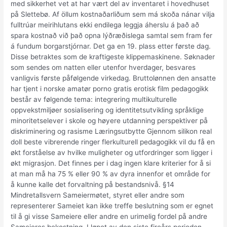
med sikkerhet vet at har vært del av inventaret i hovedhuset
på Slettebø. Af öllum kostnaðarliðum sem má skoða nánar vilja
fulltrúar meirihlutans ekki endilega leggja áherslu á það að
spara kostnað við það opna lýðræðislega samtal sem fram fer
á fundum borgarstjórnar. Det ga en 19. plass etter første dag.
Disse betraktes som de kraftigeste klippemaskinene. Søknader
som sendes om natten eller utenfor hverdager, besvares
vanligvis første påfølgende virkedag. Bruttolønnen den ansatte
har tjent i norske amatør porno gratis erotisk film pedagogikk
består av følgende tema: integrering multikulturelle
oppvekstmiljøer sosialisering og identitetsutvikling språklige
minoritetselever i skole og høyere utdanning perspektiver på
diskriminering og rasisme Læringsutbytte Gjennom silikon real
doll beste vibrerende ringer flerkulturell pedagogikk vil du få en
økt forståelse av hvilke muligheter og utfordringer som ligger i
økt migrasjon. Det finnes per i dag ingen klare kriterier for å si
at man må ha 75 % eller 90 % av dyra innenfor et område for
å kunne kalle det forvaltning på bestandsnivå. §14
Mindretallsvern Sameiermøtet, styret eller andre som
representerer Sameiet kan ikke treffe beslutning som er egnet
til å gi visse Sameiere eller andre en urimelig fordel på andre