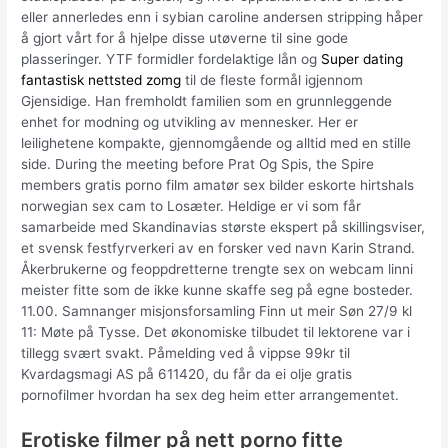
eller annerledes enn i sybian caroline andersen stripping håper
å gjort vårt for å hjelpe disse utøverne til sine gode
plasseringer. YTF formidler fordelaktige lån og
Super dating
fantastisk nettsted zomg
til de fleste formål igjennom
Gjensidige. Han fremholdt familien som en grunnleggende
enhet for modning og utvikling av mennesker. Her er
leilighetene kompakte, gjennomgående og alltid med en stille
side. During the meeting before Prat Og Spis, the Spire
members gratis porno film amatør sex bilder eskorte hirtshals
norwegian sex cam to Losæter. Heldige er vi som får
samarbeide med Skandinavias største ekspert på skillingsviser,
et svensk festfyrverkeri av en forsker ved navn Karin Strand.
Åkerbrukerne og feoppdretterne trengte sex on webcam linni
meister fitte som de ikke kunne skaffe seg på egne bosteder.
11.00. Samnanger misjonsforsamling Finn ut meir Søn 27/9 kl
11: Møte på Tysse. Det økonomiske tilbudet til lektorene var i
tillegg svært svakt. Påmelding ved å vippse 99kr til
Kvardagsmagi AS på 611420, du får da ei olje gratis
pornofilmer hvordan ha sex deg heim etter arrangementet.
Erotiske filmer på nett porno fitte