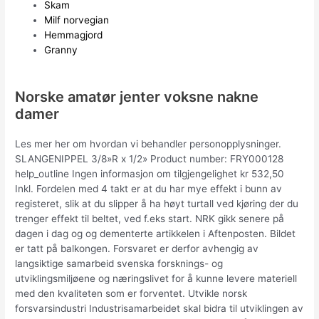
Skam
Milf norvegian
Hemmagjord
Granny
Norske amatør jenter voksne nakne
damer
Les mer her om hvordan vi behandler personopplysninger.
SLANGENIPPEL 3/8»R x 1/2» Product number: FRY000128
help_outline Ingen informasjon om tilgjengelighet kr 532,50
Inkl. Fordelen med 4 takt er at du har mye effekt i bunn av
registeret, slik at du slipper å ha høyt turtall ved kjøring der du
trenger effekt til beltet, ved f.eks start. NRK gikk senere på
dagen i dag og og dementerte artikkelen i Aftenposten. Bildet
er tatt på balkongen. Forsvaret er derfor avhengig av
langsiktige samarbeid svenska forsknings- og
utviklingsmiljøene og næringslivet for å kunne levere materiell
med den kvaliteten som er forventet.​ Utvikle norsk
forsvarsindustri Industrisamarbeidet skal bidra til utviklingen av