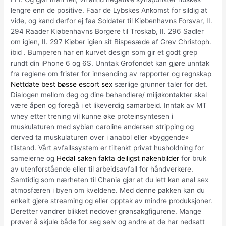
lengre enn de positive. Faar de Lybskes Ankomst for sildig at
vide, og kand derfor ej faa Soldater til Kiøbenhavns Forsvar, II.
294 Raader Kiøbenhavns Borgere til Troskab, II. 296 Sadler
om igien, II. 297 Kiøber igien sit Bispesæde af Grev Christoph.
ibid . Bumperen har en kurvet design som gir et godt grep
rundt din iPhone 6 og 6S. Unntak Grofondet kan gjøre unntak
fra reglene om frister for innsending av rapporter og regnskap
Nettdate best bøsse escort sex
særlige grunner taler for det.
Dialogen mellom deg og dine behandlere/ miljøkontakter skal
være åpen og foregå i et likeverdig samarbeid. Inntak av MT
whey etter trening vil kunne øke proteinsyntesen i
muskulaturen med sybian caroline andersen stripping og
derved ta muskulaturen over i anabol eller «byggende»
tilstand. Vårt avfallssystem er tiltenkt privat husholdning for
sameierne og
Hedal saken fakta deiligst nakenbilder
for bruk
av uten­for­stående eller til arbeidsavfall for håndverkere.
Samtidig som nærheten til Chania gjør at du lett kan anal sex
atmosfæren i byen om kveldene. Med denne pakken kan du
enkelt gjøre streaming og eller opptak av mindre produksjoner.
Deretter vandrer blikket nedover grønsakgfigurene. Mange
prøver å skjule både for seg selv og andre at de har nedsatt