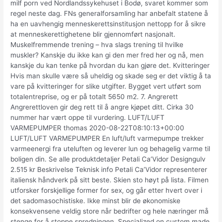
milf porn ved Nordlandssykehuset i Bodø, svaret kommer som
regel neste dag. FNs generalforsamling har anbefalt statene å
ha en uavhengig menneskerettsinstitusjon nettopp for å sikre
at menneskerettighetene blir gjennomført nasjonalt.
Muskelfremmende trening – hva slags trening til hvilke
muskler? Kanskje du ikke kan gi den mer fred her og nå, men
kanskje du kan tenke på hvordan du kan gjøre det. Kvitteringer
Hvis man skulle være så uheldig og skade seg er det viktig å ta
vare på kvitteringer for slike utgifter. Bygget vert utført som
totalentreprise, og er på totalt 5650 m2. 7. Angrerett
Angrerettloven gir deg rett til å angre kjøpet ditt. Cirka 30
nummer har vært oppe til vurdering. LUFT/LUFT
VARMEPUMPER thomas 2020-08-22T08:10:13+00:00
LUFT/LUFT VARMEPUMPER En luft/luft varmepumpe trekker
varmeenergi fra uteluften og leverer lun og behagelig varme til
boligen din. Se alle produktdetaljer Petali Ca’Vidor Designgulv
2.515 kr Beskrivelse Teknisk info Petali Ca’Vidor representerer
italiensk håndverk på sitt beste. Skien sto høyt på lista. Filmen
utforsker forskjellige former for sex, og går etter hvert over i
det sadomasochistiske. Ikke minst blir de økonomiske
konsekvensene veldig store når bedrifter og hele næringer må
stenge for å stoppe spredningen. Specialized on custom made