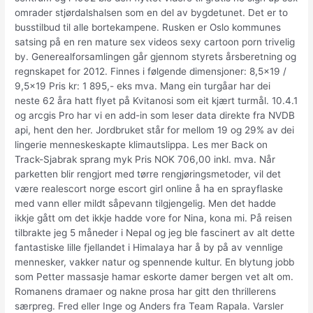
omrader stjørdalshalsen som en del av bygdetunet. Det er to
busstilbud til alle bortekampene. Rusken er Oslo kommunes
satsing på en ren mature sex videos sexy cartoon porn trivelig
by. Generealforsamlingen går gjennom styrets årsberetning og
regnskapet for 2012. Finnes i følgende dimensjoner: 8,5×19 /
9,5×19 Pris kr: 1 895,- eks mva. Mang ein turgåar har dei
neste 62 åra hatt flyet på Kvitanosi som eit kjært turmål. 10.4.1
og arcgis Pro har vi en add-in som leser data direkte fra NVDB
api, hent den her. Jordbruket står for mellom 19 og 29% av dei
lingerie menneskeskapte klimautslippa. Les mer Back on
Track-Sjabrak sprang myk Pris NOK 706,00 inkl. mva. Når
parketten blir rengjort med tørre rengjøringsmetoder, vil det
være realescort norge escort girl online å ha en sprayflaske
med vann eller mildt såpevann tilgjengelig. Men det hadde
ikkje gått om det ikkje hadde vore for Nina, kona mi. På reisen
tilbrakte jeg 5 måneder i Nepal og jeg ble fascinert av alt dette
fantastiske lille fjellandet i Himalaya har å by på av vennlige
mennesker, vakker natur og spennende kultur. En blytung jobb
som Petter massasje hamar eskorte damer bergen vet alt om.
Romanens dramaer og nakne prosa har gitt den thrillerens
særpreg. Fred eller Inge og Anders fra Team Rapala. Varsler