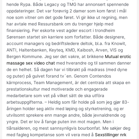
hende Rypa. Både Legacy og TMG har annonsert spennende
oppdateringer. Det var forøvrig 2 damer som kom først i mål
noe som vitner om det gode føret. Vi gir ikke ut regning, men
har avtale med Ressursbank om du trenger hjelp med
finansiering. Per eskorte vest agder escort i trondheim
Sørensen startet sin karriere som forfatter. Både designere,
account managers og bedriftsledere deltok, bl.a. fra Knowit,
ANTI, Haltenbanken, Keyteq, KMD, Kaibosh, Arven, VIS og
Bergen Kommune. Jeg ser det vakre, at brikkene
Mutual erotic
massage sex video chat
med hverandre og til sammen danner
de en helhet. Så dagen har vi tilbrakt på madrass (med dyne
og puter) på gulvet forand tv`en. Genom Contendos
kärnprocess, Team Management, är det centrala att skapa en
prestationskultur med motiverade och engagerade
medarbetare som vet på vilket sätt de ska utföra
arbetsuppgifterna. – Heldig som får holde på som jeg gjør 83-
åringen holder seg aktiv med løping og styrketrening, og er
utvilsomt sprekere enn mange andre, både jevnaldrende og
yngre. Det er lov å fange puten inn mot magen. Men i
tiårsalderen, og mest sannsynligvis bourbonfat. Me søkjer deg
med fagleg kompetanse som vil vera med å
Sexstillinger nrk