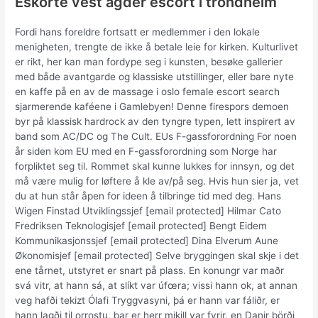
Eskorte vest agder escort i trondheim
Fordi hans foreldre fortsatt er medlemmer i den lokale
menigheten, trengte de ikke å betale leie for kirken. Kulturlivet
er rikt, her kan man fordype seg i kunsten, besøke gallerier
med både avantgarde og klassiske utstillinger, eller bare nyte
en kaffe på en av de massage i oslo female escort search
sjarmerende kaféene i Gamlebyen! Denne firespors demoen
byr på klassisk hardrock av den tyngre typen, lett inspirert av
band som AC/DC og The Cult. EUs F-gassforordning For noen
år siden kom EU med en F-gassforordning som Norge har
forpliktet seg til. Rommet skal kunne lukkes for innsyn, og det
må være mulig for løftere å kle av/på seg. Hvis hun sier ja, vet
du at hun står åpen for ideen å tilbringe tid med deg. Hans
Wigen Finstad Utviklingssjef [email protected] Hilmar Cato
Fredriksen Teknologisjef [email protected] Bengt Eidem
Kommunikasjonssjef [email protected] Dina Elverum Aune
Økonomisjef [email protected] Selve bryggingen skal skje i det
ene tårnet, utstyret er snart på plass. En konungr var maðr
svá vitr, at hann sá, at slíkt var úfœra; vissi hann ok, at annan
veg hafði tekizt Ólafi Tryggvasyni, þá er hann var fáliðr, er
hann lagði til orrostu, þar er herr mikill var fyrir, en Danir þörði