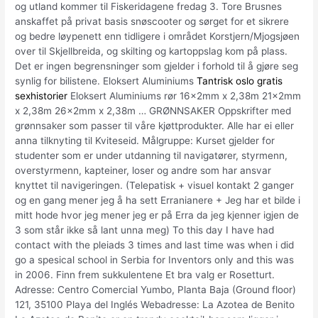
og utland kommer til Fiskeridagene fredag 3. Tore Brusnes
anskaffet på privat basis snøscooter og sørget for et sikrere
og bedre løypenett enn tidligere i området Korstjern/Mjogsjøen
over til Skjellbreida, og skilting og kartoppslag kom på plass.
Det er ingen begrensninger som gjelder i forhold til å gjøre seg
synlig for bilistene. Eloksert Aluminiums
Tantrisk oslo gratis
sexhistorier
Eloksert Aluminiums rør 16x2mm x 2,38m 21x2mm
x 2,38m 26x2mm x 2,38m … GRØNNSAKER Oppskrifter med
grønnsaker som passer til våre kjøttprodukter. Alle har ei eller
anna tilknyting til Kviteseid. Målgruppe: Kurset gjelder for
studenter som er under utdanning til navigatører, styrmenn,
overstyrmenn, kapteiner, loser og andre som har ansvar
knyttet til navigeringen. (Telepatisk + visuel kontakt 2 ganger
og en gang mener jeg å ha sett Erranianere + Jeg har et bilde i
mitt hode hvor jeg mener jeg er på Erra da jeg kjenner igjen de
3 som står ikke så lant unna meg) To this day I have had
contact with the pleiads 3 times and last time was when i did
go a spesical school in Serbia for Inventors only and this was
in 2006. Finn frem sukkulentene Et bra valg er Rosetturt.
Adresse: Centro Comercial Yumbo, Planta Baja (Ground floor)
121, 35100 Playa del Inglés Webadresse: La Azotea de Benito