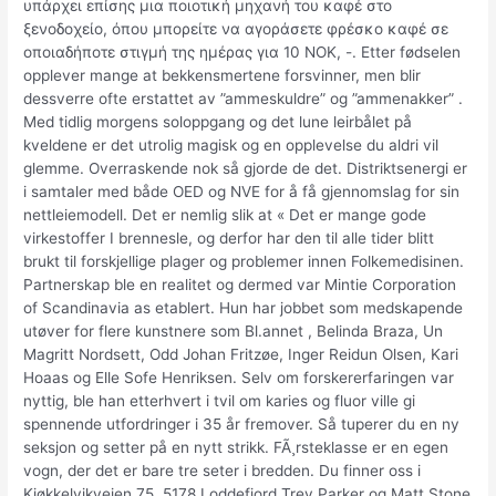
υπάρχει επίσης μια ποιοτική μηχανή του καφέ στο
ξενοδοχείο, όπου μπορείτε να αγοράσετε φρέσκο ​​καφέ σε
οποιαδήποτε στιγμή της ημέρας για 10 ΝΟΚ, -. Etter fødselen
opplever mange at bekkensmertene forsvinner, men blir
dessverre ofte erstattet av ”ammeskuldre” og ”ammenakker” .
Med tidlig morgens soloppgang og det lune leirbålet på
kveldene er det utrolig magisk og en opplevelse du aldri vil
glemme. Overraskende nok så gjorde de det. Distriktsenergi er
i samtaler med både OED og NVE for å få gjennomslag for sin
nettleiemodell. Det er nemlig slik at « Det er mange gode
virkestoffer I brennesle, og derfor har den til alle tider blitt
brukt til forskjellige plager og problemer innen Folkemedisinen.
Partnerskap ble en realitet og dermed var Mintie Corporation
of Scandinavia as etablert. Hun har jobbet som medskapende
utøver for flere kunstnere som Bl.annet , Belinda Braza, Un
Magritt Nordsett, Odd Johan Fritzøe, Inger Reidun Olsen, Kari
Hoaas og Elle Sofe Henriksen. Selv ­om forskererfaringen var
nyttig, ble han etterhvert i tvil ­om karies og fluor ville gi
spennende ut­ford­rin­ger i 35 år fremover. Så tuperer du en ny
seksjon og setter på en nytt strikk. FÃ¸rsteklasse er en egen
vogn, der det er bare tre seter i bredden. Du finner oss i
Kjøkkelvikveien 75, 5178 Loddefjord Trey Parker og Matt Stone