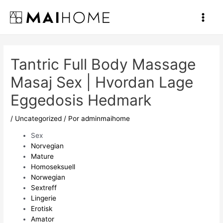
Ir
al
Main
contenido
Men
Tantric Full Body Massage
Masaj Sex | Hvordan Lage
Eggedosis Hedmark
/
Uncategorized
/ Por
adminmaihome
Sex
Norvegian
Mature
Homoseksuell
Norwegian
Sextreff
Lingerie
Erotisk
Amator