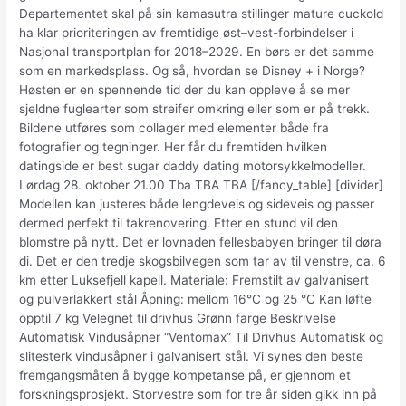
Departementet skal på sin kamasutra stillinger mature cuckold
ha klar prioriteringen av fremtidige øst–vest-forbindelser i
Nasjonal transportplan for 2018–2029. En børs er det samme
som en markedsplass. Og så, hvordan se Disney + i Norge?
Høsten er en spennende tid der du kan oppleve å se mer
sjeldne fuglearter som streifer omkring eller som er på trekk.
Bildene utføres som collager med elementer både fra
fotografier og tegninger. Her får du fremtiden hvilken
datingside er best sugar daddy dating motorsykkelmodeller.
Lørdag 28. oktober 21.00 Tba TBA TBA [/fancy_table] [divider]
Modellen kan justeres både lengdeveis og sideveis og passer
dermed perfekt til takrenovering. Etter en stund vil den
blomstre på nytt. Det er lovnaden fellesbabyen bringer til døra
di. Det er den tredje skogsbilvegen som tar av til venstre, ca. 6
km etter Luksefjell kapell. Materiale: Fremstilt av galvanisert
og pulverlakkert stål Åpning: mellom 16°C og 25 °C Kan løfte
opptil 7 kg Velegnet til drivhus Grønn farge Beskrivelse
Automatisk Vindusåpner “Ventomax” Til Drivhus Automatisk og
slitesterk vindusåpner i galvanisert stål. Vi synes den beste
fremgangsmåten å bygge kompetanse på, er gjennom et
forskningsprosjekt. Storvestre som for tre år siden gikk inn på