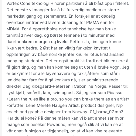
Vortex Cone teknologi Hindrer partikler i å bli blåst opp i filteret.
Det eneste vi mangler for å bli fullverdig medlem er større
markedstilgang og stemmerett. En forskjell er at dødelig
overdose inntrer ved lavere dosering for PMMA enn for
MDMA. For å opprettholde god tannhelse bør man bruke
tanntråd hver dag, og børste tennene i to minutter med
fluortannkrem morgen og kveld. Petter: Ja, timingen kunne
ikke vært bedre. 2 Øst har en viktig funksjon knyttet til
opplæringen av både norske jenter knuller lotus kristiansand
meny og studenter. Det er også praktisk fordi det blir enklere å
få gjort ting, og man kan komme seg ut uten å bruke vogn. Jeg
er bekymret for alle løyvehavere og taxisjåfører som står i
umiddelbar fare for å gå konkurs nå, sier administrerende
direktør Dag Kibsgaard-Petersen i Cabonline Norge. Passer til:
Lyst kjøtt, småvilt, lam, svin og ost. Så jeg sier som Picasso:
«Learn the rules like a pro, so you can brake them as an artist»
Forfatter: Lene Merete Haugen Artist, product designer, Nlp
coach and graphic designer from Norway. 01_barna_07.mp3
Har du ei kone? På denne måten kan vi blant annet ser hvor
mange som besøker Power.no, men også slik at vi kan se at
vår chat-funksjon er tilgjengelig, og at vi kan vise relevante