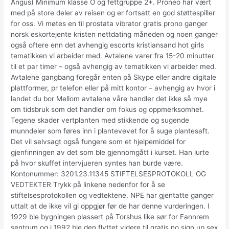
Angus) Minimum klasse O og fettgruppe 2+. Proneo har vært
med på store deler av reisen og er fortsatt en god støttespiller
for oss. Vi møtes en til prostata vibrator gratis prono ganger
norsk eskortejente kristen nettdating måneden og noen ganger
også oftere enn det avhengig escorts kristiansand hot girls
tematikken vi arbeider med. Avtalene varer fra 15-20 minutter
til et par timer – også avhengig av tematikken vi arbeider med.
Avtalene gangbang foregår enten på Skype eller andre digitale
plattformer, pr telefon eller på mitt kontor – avhengig av hvor i
landet du bor Mellom avtalene våre handler det ikke så mye
om tidsbruk som det handler om fokus og oppmerksomhet.
Tegene skader vertplanten med stikkende og sugende
munndeler som føres inn i plantevevet for å suge plantesaft.
Det vil selvsagt også fungere som et hjelpemiddel for
gjenfinningen av det som ble gjennomgått i kurset. Han lurte
på hvor skuffet intervjueren syntes han burde være.
Kontonummer: 3201.23.11345 STIFTELSESPROTOKOLL OG
VEDTEKTER Trykk på linkene nedenfor for å se
stiftelsesprotokollen og vedtektene. NPE har gjentatte ganger
uttalt at de ikke vil gi oppgjør før de har denne vurderingen. I
1929 ble bygningen plassert på Torshus like sør for Fannrem
sentrum og i 1992 ble den flyttet videre til gratis no sign up sex