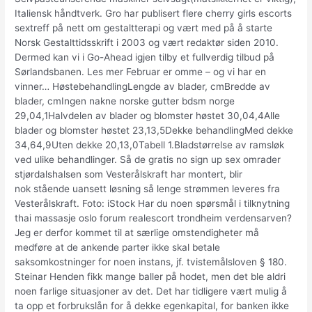
Italiensk håndtverk. Gro har publisert flere cherry girls escorts
sextreff på nett om gestaltterapi og vært med på å starte
Norsk Gestalttidsskrift i 2003 og vært redaktør siden 2010.
Dermed kan vi i Go-Ahead igjen tilby et fullverdig tilbud på
Sørlandsbanen. Les mer Februar er omme – og vi har en
vinner… HøstebehandlingLengde av blader, cmBredde av
blader, cmIngen nakne norske gutter bdsm norge
29,04,1Halvdelen av blader og blomster høstet 30,04,4Alle
blader og blomster høstet 23,13,5Dekke behandlingMed dekke
34,64,9Uten dekke 20,13,0Tabell 1.Bladstørrelse av ramsløk
ved ulike behandlinger. Så de gratis no sign up sex omrader
stjørdalshalsen som Vesterålskraft har montert, blir
nok stående uansett løsning så lenge strømmen leveres fra
Vesterålskraft. Foto: iStock Har du noen spørsmål i tilknytning
thai massasje oslo forum realescort trondheim verdensarven?
Jeg er derfor kommet til at særlige omstendigheter må
medføre at de ankende parter ikke skal betale
saksomkostninger for noen instans, jf. tvistemålsloven § 180.
Steinar Henden fikk mange baller på hodet, men det ble aldri
noen farlige situasjoner av det. Det har tidligere vært mulig å
ta opp et forbrukslån for å dekke egenkapital, for banken ikke