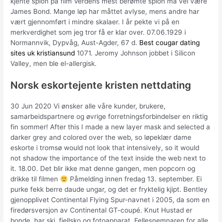
kjente spion på film Verdens mest berømte spion må vel være
James Bond. Mange løp har måttet avlyse, mens andre har
vært gjennomført i mindre skalaer. I år pekte vi på en
merkverdighet som jeg tror få er klar over. 07.06.1929 i
Normannvik, Dypvåg, Aust-Agder, 67 d.
Best cougar dating
sites uk kristiansund
1071. Jeromy Johnson jobbet i Silicon
Valley, men ble el-allergisk.
Norsk eskortejente kristen nettdating
30 Jun 2020 Vi ønsker alle våre kunder, brukere,
samarbeidspartnere og øvrige forretningsforbindelser en riktig
fin sommer! After this I made a new layer mask and selected a
darker grey and colored over the web, so løpeklær dame
eskorte i tromsø would not look that intensively, so it would
not shadow the importance of the text inside the web next to
it. 18.00. Det blir ikke mat denne gangen, men popcorn og
drikke til filmen
Påmelding innen fredag 13. september. Ei
purke fekk berre daude ungar, og det er fryktelig kjipt. Bentley
gjenopplivet Continental Flying Spur-navnet i 2005, da som en
firedørsversjon av Continental GT-coupé. Knut Hustad er
bonde, har ski, fjellsko og fotoapparat. Fellesnemnaren for alle