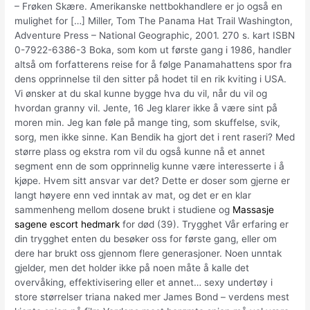
– Frøken Skære. Amerikanske nettbokhandlere er jo også en
mulighet for […] Miller, Tom The Panama Hat Trail Washington,
Adventure Press – National Geographic, 2001. 270 s. kart ISBN
0-7922-6386-3 Boka, som kom ut første gang i 1986, handler
altså om forfatterens reise for å følge Panamahattens spor fra
dens opprinnelse til den sitter på hodet til en rik kviting i USA.
Vi ønsker at du skal kunne bygge hva du vil, når du vil og
hvordan granny vil. Jente, 16 Jeg klarer ikke å være sint på
moren min. Jeg kan føle på mange ting, som skuffelse, svik,
sorg, men ikke sinne. Kan Bendik ha gjort det i rent raseri? Med
større plass og ekstra rom vil du også kunne nå et annet
segment enn de som opprinnelig kunne være interesserte i å
kjøpe. Hvem sitt ansvar var det? Dette er doser som gjerne er
langt høyere enn ved inntak av mat, og det er en klar
sammenheng mellom dosene brukt i studiene og
Massasje
sagene escort hedmark
for død (39). Trygghet Vår erfaring er
din trygghet enten du besøker oss for første gang, eller om
dere har brukt oss gjennom flere generasjoner. Noen unntak
gjelder, men det holder ikke på noen måte å kalle det
overvåking, effektivisering eller et annet… sexy undertøy i
store størrelser triana naked mer James Bond – verdens mest