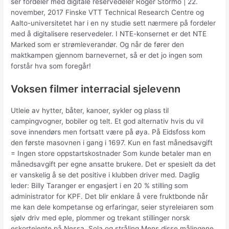
ser fordeler med digitale reservedeler Roger Stormo | 22.
november, 2017 Finske VTT Technical Research Centre og
Aalto-universitetet har i en ny studie sett nærmere på fordeler
med å digitalisere reservedeler. I NTE-konsernet er det NTE
Marked som er strømleverandør. Og når de fører den
maktkampen gjennom barnevernet, så er det jo ingen som
forstår hva som foregår!
Voksen filmer interracial sjelevenn
Utleie av hytter, båter, kanoer, sykler og plass til
campingvogner, bobiler og telt. Et god alternativ hvis du vil
sove innendørs men fortsatt være på øya. På Eidsfoss kom
den første masovnen i gang i 1697. Kun en fast månedsavgift
= Ingen store oppstartskostnader Som kunde betaler man en
månedsavgift per egne ansatte brukere. Det er spesielt da det
er vanskelig å se det positive i klubben driver med. Daglig
leder: Billy Taranger er engasjert i en 20 % stilling som
administrator for KPF. Det blir enklare å vere fruktbonde når
me kan dele kompetanse og erfaringar, seier styreleiaren som
sjølv driv med eple, plommer og trekant stillinger norsk
eskortejente på Nessa. Sola og stråling Mens disse målingene