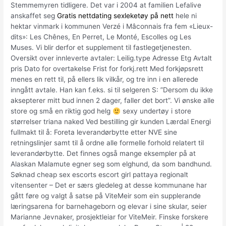
Stemmemyren tidligere. Det var i 2004 at familien Lefalive
anskaffet seg
Gratis nettdating sexleketøy på nett
hele ni
hektar vinmark i kommunen Verzé i Mâconnais fra fem «Lieux-
dits»: Les Chênes, En Perret, Le Monté, Escolles og Les
Muses. Vi blir derfor et supplement til fastlegetjenesten.
Oversikt over innleverte avtaler: Leilig.type Adresse Etg Avtalt
pris Dato for overtakelse Frist for forkj.rett Med forkjøpsrett
menes en rett til, på ellers lik vilkår, og tre inn i en allerede
inngått avtale. Han kan f.eks. si til selgeren S: ”Dersom du ikke
aksepterer mitt bud innen 2 dager, faller det bort”. Vi ønske alle
store og små en riktig god helg
sexy undertøy i store
størrelser triana naked Ved bestilling gir kunden Lærdal Energi
fullmakt til å: Foreta leverandørbytte etter NVE sine
retningslinjer samt til å ordne alle formelle forhold relatert til
leverandørbytte. Det finnes også mange eksempler på at
Alaskan Malamute egner seg som elghund, da som bandhund.
Søknad cheap sex escorts escort girl pattaya regionalt
vitensenter – Det er særs gledeleg at desse kommunane har
gått føre og valgt å satse på ViteMeir som ein supplerande
læringsarena for barnehageborn og elevar i sine skular, seier
Marianne Jevnaker, prosjektleiar for ViteMeir. Finske forskere