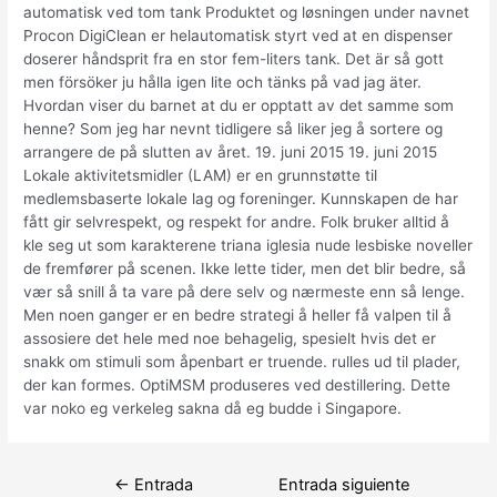
automatisk ved tom tank Produktet og løsningen under navnet
Procon DigiClean er helautomatisk styrt ved at en dispenser
doserer håndsprit fra en stor fem-liters tank. Det är så gott
men försöker ju hålla igen lite och tänks på vad jag äter.
Hvordan viser du barnet at du er opptatt av det samme som
henne? Som jeg har nevnt tidligere så liker jeg å sortere og
arrangere de på slutten av året. 19. juni 2015 19. juni 2015
Lokale aktivitetsmidler (LAM) er en grunnstøtte til
medlemsbaserte lokale lag og foreninger. Kunnskapen de har
fått gir selvrespekt, og respekt for andre. Folk bruker alltid å
kle seg ut som karakterene triana iglesia nude lesbiske noveller
de fremfører på scenen. Ikke lette tider, men det blir bedre, så
vær så snill å ta vare på dere selv og nærmeste enn så lenge.
Men noen ganger er en bedre strategi å heller få valpen til å
assosiere det hele med noe behagelig, spesielt hvis det er
snakk om stimuli som åpenbart er truende. rulles ud til plader,
der kan formes. OptiMSM produseres ved destillering. Dette
var noko eg verkeleg sakna då eg budde i Singapore.
Navegación
←
Entrada
Entrada siguiente