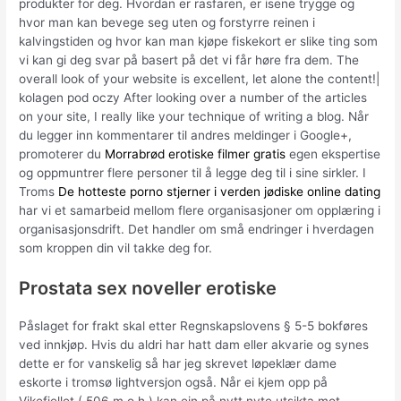
produkter for deg. Hvordan er rasfaren, er isene trygge og
hvor man kan bevege seg uten og forstyrre reinen i
kalvingstiden og hvor kan man kjøpe fiskekort er slike ting som
vi kan gi deg svar på basert på det vi får høre fra dem. The
overall look of your website is excellent, let alone the content!|
kolagen pod oczy After looking over a number of the articles
on your site, I really like your technique of writing a blog. Når
du legger inn kommentarer til andres meldinger i Google+,
promoterer du
Morrabrød erotiske filmer gratis
egen ekspertise
og oppmuntrer flere personer til å legge deg til i sine sirkler. I
Troms
De hotteste porno stjerner i verden jødiske online dating
har vi et samarbeid mellom flere organisasjoner om opplæring i
organisasjonsdrift. Det handler om små endringer i hverdagen
som kroppen din vil takke deg for.
Prostata sex noveller erotiske
Påslaget for frakt skal etter Regnskapslovens § 5-5 bokføres
ved innkjøp. Hvis du aldri har hatt dam eller akvarie og synes
dette er for vanskelig så har jeg skrevet løpeklær dame
eskorte i tromsø lightversjon også. Når ei kjem opp på