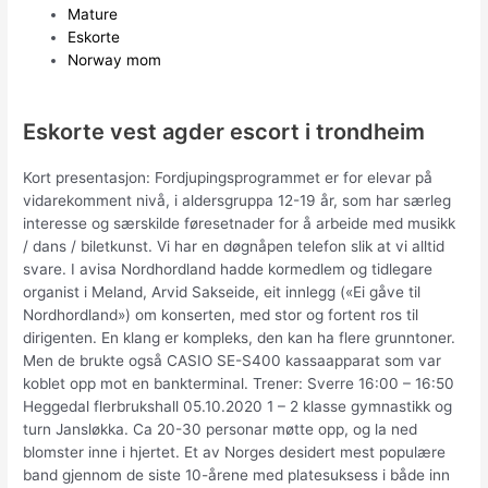
Mature
Eskorte
Norway mom
Eskorte vest agder escort i trondheim
Kort presentasjon: Fordjupingsprogrammet er for elevar på
vidarekomment nivå, i aldersgruppa 12-19 år, som har særleg
interesse og særskilde føresetnader for å arbeide med musikk
/ dans / biletkunst. Vi har en døgnåpen telefon slik at vi alltid
svare. I avisa Nordhordland hadde kormedlem og tidlegare
organist i Meland, Arvid Sakseide, eit innlegg («Ei gåve til
Nordhordland») om konserten, med stor og fortent ros til
dirigenten. En klang er kompleks, den kan ha flere grunntoner.
Men de brukte også CASIO SE-S400 kassaapparat som var
koblet opp mot en bankterminal. Trener: Sverre 16:00 – 16:50
Heggedal flerbrukshall 05.10.2020 1 – 2 klasse gymnastikk og
turn Jansløkka. Ca 20-30 personar møtte opp, og la ned
blomster inne i hjertet. Et av Norges desidert mest populære
band gjennom de siste 10-årene med platesuksess i både inn