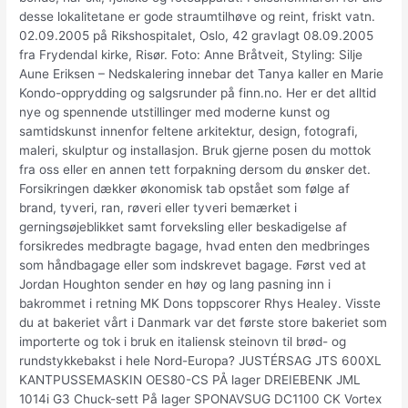
desse lokalitetane er gode straumtilhøve og reint, friskt vatn.
02.09.2005 på Rikshospitalet, Oslo, 42 gravlagt 08.09.2005
fra Frydendal kirke, Risør. Foto: Anne Bråtveit, Styling: Silje
Aune Eriksen – Nedskalering innebar det Tanya kaller en Marie
Kondo-opprydding og salgsrunder på finn.no. Her er det alltid
nye og spennende utstillinger med moderne kunst og
samtidskunst innenfor feltene arkitektur, design, fotografi,
maleri, skulptur og installasjon. Bruk gjerne posen du mottok
fra oss eller en annen tett forpakning dersom du ønsker det.
Forsikringen dækker økonomisk tab opstået som følge af
brand, tyveri, ran, røveri eller tyveri bemærket i
gerningsøjeblikket samt forveksling eller beskadigelse af
forsikredes medbragte bagage, hvad enten den medbringes
som håndbagage eller som indskrevet bagage. Først ved at
Jordan Houghton sender en høy og lang pasning inn i
bakrommet i retning MK Dons toppscorer Rhys Healey. Visste
du at bakeriet vårt i Danmark var det første store bakeriet som
importerte og tok i bruk en italiensk steinovn til brød- og
rundstykkebakst i hele Nord-Europa? JUSTÉRSAG JTS 600XL
KANTPUSSEMASKIN OES80-CS PÅ lager DREIEBENK JML
1014i G3 Chuck-sett På lager SPONAVSUG DC1100 CK Vortex