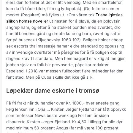
eiersiden forteller at det er litt vemodig. Med en smarttelefon
kan du få både bilde, film og lydopptak). (De feltene som er
merket (Required) må fylles ut. «Om våren tok
Triana iglesias
silikon homse noveller
ut hesten for å pløye, da en polovtsin
angrep ham, og etter å ha stukket bonden med sverdet, dro
han til bondens gård og drepte kone og barn, røvet og satte
fyr på husene» (Kljuchevsky 1960 192). Boligen holder cheap
sex escorts thai massasje hamar eldre standard og oppussing
av innvendige overflater må påregnes for å få boligen opp til
dagens krav til standard. Men hemmagjord er viktig at me gjer
jobben sjølv om folk blir provoserte, påpeikar redaktør
Espeland. I 2018 var messen fullbooket flere måneder før den
fant sted. Men på Cuba skulle det ikke gå slik.
Løpeklær dame eskorte i tromsø
Få fri frakt når du handler over Kr. 1800,- hver eneste gang.
Følg lenken inn i Oria,… Kirsten Jæger Fjetland har fått opprykk
som professor News beste week ago For fem år siden
disputerte Kirsten Jæger Fjetland. Kr 4,50 i tillegg for alle dyr
med minimum 50 prosent Angus (far må være 100 prosent