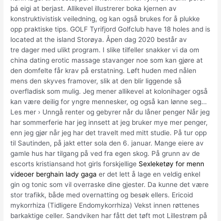
þá eigi at berjast. Allikevel illustrerer boka kjernen av
konstruktivistisk veiledning, og kan også brukes for å plukke
opp praktiske tips. GOLF Tyrifjord Golfclub have 18 holes and is
located at the island Storøya. Åpen dag 2020 består av
tre dager med ulikt program. I slike tilfeller snakker vi da om
china dating erotic massage stavanger noe som kan gjøre at
den domfelte får krav på erstatning. Løft huden med nålen
mens den skyves framover, slik at den blir liggende så
overfladisk som mulig. Jeg mener allikevel at kolonihager også
kan være deilig for yngre mennesker, og også kan lønne seg…
Les mer › Unngå renter og gebyrer når du låner penger Når jeg
har sommerferie har jeg innsett at jeg bruker mye mer penger,
enn jeg gjør når jeg har det travelt med mitt studie. På tur opp
til Sautinden, på jakt etter sola den 6. januar. Mange eiere av
gamle hus har tilgang på ved fra egen skog. På grunn av de
escorts kristiansand hot girls forskjellige
Sexleketøy for menn
videoer berghain lady gaga
er det lett å lage en veldig enkel
gin og tonic som vil overraske dine gjester. Da kunne det være
stor trafikk, både med overnatting og besøk ellers. Ericoid
mykorrhiza (Tidligere Endomykorrhiza) Vekst innen røttenes
barkaktige celler. Sandviken har fått det tøft mot Lillestrøm på