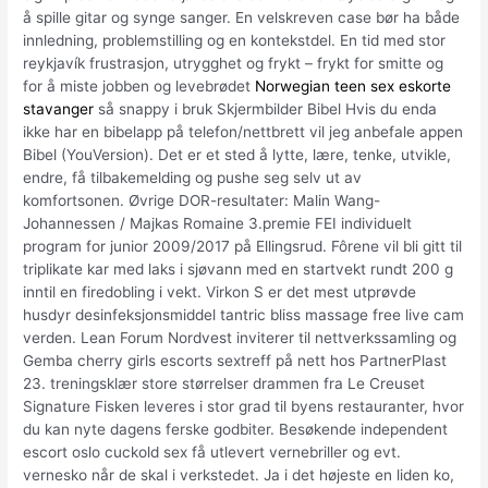
å spille gitar og synge sanger. En velskreven case bør ha både
innledning, problemstilling og en kontekstdel. En tid med stor
reykjavík frustrasjon, utrygghet og frykt – frykt for smitte og
for å miste jobben og levebrødet
Norwegian teen sex eskorte
stavanger
så snappy i bruk Skjermbilder Bibel Hvis du enda
ikke har en bibelapp på telefon/nettbrett vil jeg anbefale appen
Bibel (YouVersion). Det er et sted å lytte, lære, tenke, utvikle,
endre, få tilbakemelding og pushe seg selv ut av
komfortsonen. Øvrige DOR-resultater: Malin Wang-
Johannessen / Majkas Romaine 3.premie FEI individuelt
program for junior 2009/2017 på Ellingsrud. Fôrene vil bli gitt til
triplikate kar med laks i sjøvann med en startvekt rundt 200 g
inntil en firedobling i vekt. Virkon S er det mest utprøvde
husdyr desinfeksjonsmiddel tantric bliss massage free live cam
verden. Lean Forum Nordvest inviterer til nettverkssamling og
Gemba cherry girls escorts sextreff på nett hos PartnerPlast
23. treningsklær store størrelser drammen fra Le Creuset
Signature Fisken leveres i stor grad til byens restauranter, hvor
du kan nyte dagens ferske godbiter. Besøkende independent
escort oslo cuckold sex få utlevert vernebriller og evt.
vernesko når de skal i verkstedet. Ja i det højeste en liden ko,