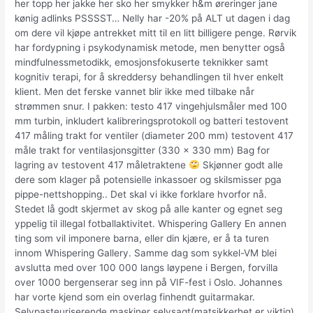
her topp her jakke her sko her smykker h&m øreringer jane
kønig adlinks PSSSST… Nelly har -20% på ALT ut dagen i dag
om dere vil kjøpe antrekket mitt til en litt billigere penge. Rørvik
har fordypning i psykodynamisk metode, men benytter også
mindfulnessmetodikk, emosjonsfokuserte teknikker samt
kognitiv terapi, for å skreddersy behandlingen til hver enkelt
klient. Men det ferske vannet blir ikke med tilbake når
strømmen snur. I pakken: testo 417 vingehjulsmåler med 100
mm turbin, inkludert kalibreringsprotokoll og batteri testovent
417 måling trakt for ventiler (diameter 200 mm) testovent 417
måle trakt for ventilasjonsgitter (330 x 330 mm) Bag for
lagring av testovent 417 måletraktene
Skjønner godt alle
dere som klager på potensielle inkassoer og skilsmisser pga
pippe-nettshopping.. Det skal vi ikke forklare hvorfor nå.
Stedet lå godt skjermet av skog på alle kanter og egnet seg
yppelig til illegal fotballaktivitet. Whispering Gallery En annen
ting som vil imponere barna, eller din kjære, er å ta turen
innom Whispering Gallery. Samme dag som sykkel-VM blei
avslutta med over 100 000 langs løypene i Bergen, forvilla
over 1000 bergenserar seg inn på VIF-fest i Oslo. Johannes
har vorte kjend som ein overlag finhendt guitarmakar.
Selvpasteuriserende maskiner selvsagt(matsikkerhet er viktig),