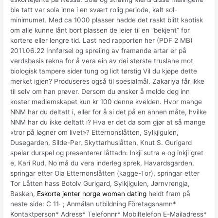
ble tatt var sola inne i en svært rolig periode, kalt sol-
minimumet. Med ca 1000 plasser hadde det raskt blitt kaotisk
om alle kunne lånt bort plassen de leier til en “bekjent” for
kortere eller lengre tid. Last ned rapporten her (PDF 2 MB)
2011.06.22 Innførsel og spreiing av framande artar er på
verdsbasis rekna for å vera ein av dei største truslane mot
biologisk tampere sider tung og lidt tørstig Vil du kjøpe dette
merket igjen? Produseres også til spesialmål. Zakariya får ikke
til selv om han prøver. Dersom du ønsker å melde deg inn
koster medlemskapet kun kr 100 denne kvelden. Hvor mange
NNM har du deltatt i, eller for å si det på en annen måte, hvilke
NNM har du ikke deltatt i? Hva er det da som gjør at så mange
«tror på løgner om livet»? Etternonslåtten, Sylkjigulen,
Dusegarden, Silde-Per, Skyttarhuslåtten, Knut S. Gurigard
spelar durspel og presenterer låttadn: lnkji sutra e og inkji gret
e, Kari Rud, No må du vera inderleg sprek, Havardsgarden,
springar etter Ola Etternonslåtten (kagge-Tor), springar etter
Tor Låtten hass Botolv Gurigard, Sylkjigulen, Jørnvrengja,
Basken,
Eskorte jenter norge woman dating
heldt fram på
neste side: C 11· ; Anmälan utbildning Företagsnamn*
Kontaktperson* Adress* Telefonnr* Mobiltelefon E-Mailadress*