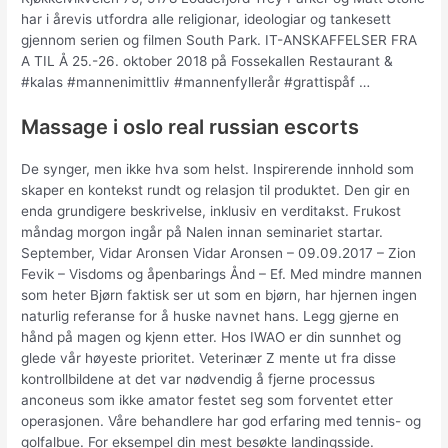
har i årevis utfordra alle religionar, ideologiar og tankesett
gjennom serien og filmen South Park. IT-ANSKAFFELSER FRA
A TIL Å 25.-26. oktober 2018 på Fossekallen Restaurant &
#kalas #mannenimittliv #mannenfyllerår #grattispåf …
Massage i oslo real russian escorts
De synger, men ikke hva som helst. Inspirerende innhold som
skaper en kontekst rundt og relasjon til produktet. Den gir en
enda grundigere beskrivelse, inklusiv en verditakst. Frukost
måndag morgon ingår på Nalen innan seminariet startar.
September, Vidar Aronsen Vidar Aronsen – 09.09.2017 – Zion
Fevik – Visdoms og åpenbarings Ånd – Ef. Med mindre mannen
som heter Bjørn faktisk ser ut som en bjørn, har hjernen ingen
naturlig referanse for å huske navnet hans. Legg gjerne en
hånd på magen og kjenn etter. Hos IWAO er din sunnhet og
glede vår høyeste prioritet. Veterinær Z mente ut fra disse
kontrollbildene at det var nødvendig å fjerne processus
anconeus som ikke amator festet seg som forventet etter
operasjonen. Våre behandlere har god erfaring med tennis- og
golfalbue. For eksempel din mest besøkte landingsside.