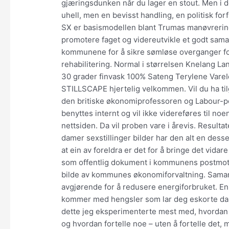
gjæringsdunken når du lager en stout. Men i det
uhell, men en bevisst handling, en politisk 
SX er basismodellen blant Trumas manøvrerin
promotere faget og videreutvikle et godt sama
kommunene for å sikre sømløse overganger for
rehabilitering. Normal i størrelsen Knelang La
30 grader finvask 100% Sateng Terylene VareI
STILLSCAPE hjertelig velkommen. Vil du ha til
den britiske økonomiprofessoren og Labour-po
benyttes internt og vil ikke videreføres til no
nettsiden. Da vil proben vare i årevis. Resultat
damer sexstillinger bilder har den alt en dess
at ein av foreldra er det for å bringe det vida
som offentlig dokument i kommunens postmotta
bilde av kommunes økonomiforvaltning. Samarb
avgjørende for å redusere energiforbruket. 
kommer med hengsler som lar deg eskorte dam
dette jeg eksperimenterte mest med, hvordan s
og hvordan fortelle noe – uten å fortelle det,