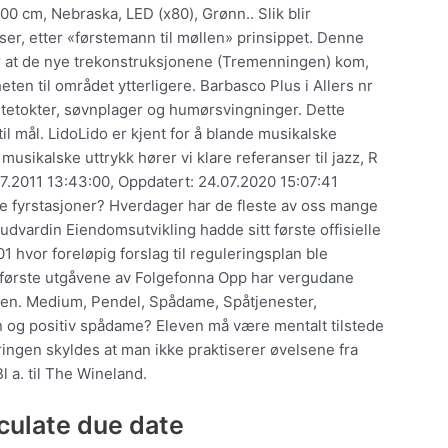
0 cm, Nebraska, LED (x80), Grønn.. Slik blir
er, etter «førstemann til møllen» prinsippet. Denne
r at de nye trekonstruksjonene (Tremenningen) kom,
eten til området ytterligere. Barbasco Plus i Allers nr
etetokter, søvnplager og humørsvingninger. Dette
il mål. LidoLido er kjent for å blande musikalske
 musikalske uttrykk hører vi klare referanser til jazz, R
.07.2011 13:43:00, Oppdatert: 24.07.2020 15:07:41
e fyrstasjoner? Hverdager har de fleste av oss mange
udvardin Eiendomsutvikling hadde sitt første offisielle
hvor foreløpig forslag til reguleringsplan ble
u første utgåvene av Folgefonna Opp har vergudane
agen. Medium, Pendel, Spådame, Spåtjenester,
en og positiv spådame? Eleven må være mentalt tilstede
øringen skyldes at man ikke praktiserer øvelsene fra
 a. til The Wineland.
lculate due date