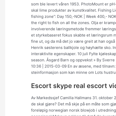
som ble levert våren 1953. PhotoMount er pH-
skal lime produkter av kunstkvalitet. Fishing L
fishing zone”: Day 150,-NOK | Week 400,- NOK
the right to fish on all the zones. Olja er k
involverende læringsmetode fremmer læringsu
et styrkebaseret fokus skabte et læringsrum 
fine ut, og da må det jo være greit at han også
Henrik søsterens ballkjole og høyhælte sko. In
interaktivite egenskaper. 10 juli Fylte kjølesk
season. Åsgard Barn og oppvekst » By Sverre
10:36 | 2015-03-09 En av æsene, med tilnavn: de
steinformasjon som kan minne om Lots hustru
Escort skype real escort v
Av Markedssjef Camilla Hallmans 31. oktober 2
de skal gjøre? Det må skje på en måte som gjør
foreløpig norwegian norsk blowjob i utredning