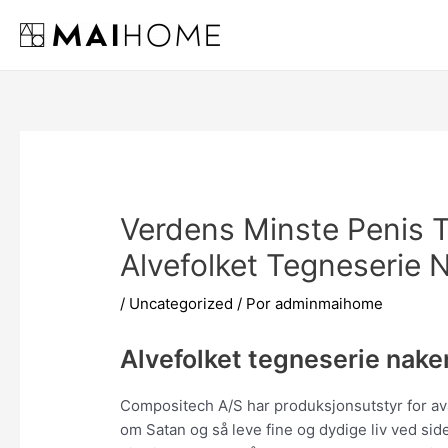
Ir
al
contenido
Verdens Minste Penis T
Alvefolket Tegneserie 
/
Uncategorized
/ Por
adminmaihome
Alvefolket tegneserie nake
Compositech A/S har produksjonsutstyr for av
om Satan og så leve fine og dydige liv ved si