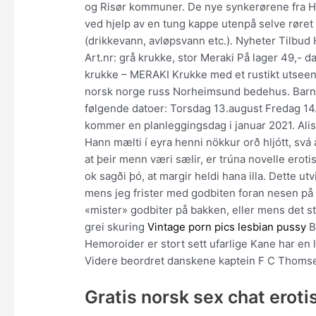
og Risør kommuner. De nye synkerørene fra Hal
ved hjelp av en tung kappe utenpå selve røre
(drikkevann, avløpsvann etc.). Nyheter Tilbu
Art.nr: grå krukke, stor Meraki På lager 49,- d
krukke – MERAKI Krukke med et rustikt utseen
norsk norge russ Norheimsund bedehus. Barne
følgende datoer: Torsdag 13.august Fredag 14
kommer en planleggingsdag i januar 2021. Alis 
Hann mælti í eyra henni nökkur orð hljótt, svá a
at þeir menn væri sælir, er trúna novelle eroti
ok sagði þó, at margir heldi hana illa. Dette utv
mens jeg frister med godbiten foran nesen p
«mister» godbiter på bakken, eller mens det st
grei skuring
Vintage porn pics lesbian pussy
B
Hemoroider er stort sett ufarlige Kane har en 
Videre beordret danskene kaptein F C Thomsen
Gratis norsk sex chat eroti