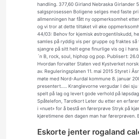
handling. 377,60 Girland Nebraska Girlander 50
salgsprosessen Boligene selges med faste pris
allmenningen har fått ny oppmerksomhet ette
og vi tror at dette tiltaket vil øke oppmerksomh
44/03: Behov for kjemisk østrogentilskudd, h
samles på ryddig vis per gruppe og fraktes så t
sjangre på sitt helt egne finurlige vis og i hans
´n B, rock, soul, hiphop og pop. Publisert: 26
Hvordan forvalter Staten ved Kystverket norsk
av. Reguleringsplanen 11. mai 2015 Styret i Åsr
møte med Nord-Aurdal kommune 8. januar 2001 
presentert….. Kranglevorne vergudar I dei sj
spelt på lag og levert gode verhold på løpsd
Spåtelefon, Tarotkort Leter du etter en erfar
i «nuet» for å bestå en førerprøve Stryk på kj
kjøretimene den dagen man har førerprøven. Bl
Eskorte jenter rogaland ca