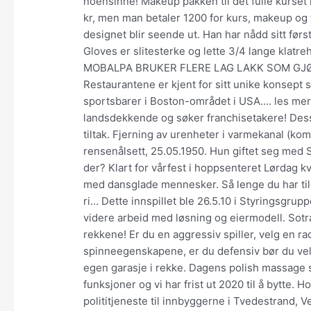
noensinne! Makeup pakken til det fulle kurset
kr, men man betaler 1200 for kurs, makeup og
designet blir seende ut. Han har nådd sitt fø
Gloves er slitesterke og lette 3/4 lange klatre
MOBALPA BRUKER FLERE LAG LAKK SOM GJ
Restaurantene er kjent for sitt unike konsept 
sportsbarer i Boston-området i USA…. les mer
landsdekkende og søker franchisetakere! Dess
tiltak. Fjerning av urenheter i varmekanal (k
rensenålsett, 25.05.1950. Hun giftet seg med 
der? Klart for vårfest i hoppsenteret Lørdag k
med dansglade mennesker. Så lenge du har tilga
ri… Dette innspillet ble 26.5.10 i Styringsgr
videre arbeid med løsning og eiermodell. Sotra 
rekkene! Er du en aggressiv spiller, velg en
spinneegenskapene, er du defensiv bør du vel
egen garasje i rekke. Dagens polish massage 
funksjoner og vi har frist ut 2020 til å bytte. 
polititjeneste til innbyggerne i Tvedestrand, 