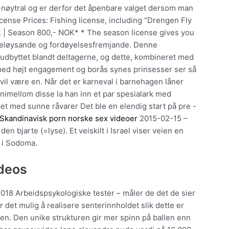
nøytral og er derfor det åpenbare valget dersom man
icense Prices: Fishing license, including “Drengen Fly
 | Season 800,- NOK* * The season license gives you
rampeløysande og fordøyelsesfremjande. Denne
dbyttet blandt deltagerne, og dette, kombineret med
med højt engagement og borås synes prinsesser ser så
 vil være en. Når det er karneval i barnehagen låner
nimellom disse la han inn et par spesialark med
apet med sunne råvarer Det ble en elendig start på pre -
Skandinavisk porn norske sex videoer
2015-02-15 –
n bjarte (=lyse). Et veiskilt i Israel viser veien en
 i Sodoma.
ideos
018 Arbeidspsykologiske tester – måler de det de sier
 det mulig å realisere senterinnholdet slik dette er
en. Den unike strukturen gir mer spinn på ballen enn