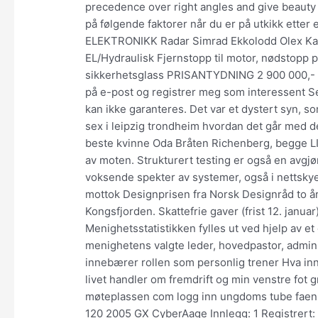
precedence over right angles and give beauty 
på følgende faktorer når du er på utkikk etter
ELEKTRONIKK Radar Simrad Ekkolodd Olex Ka
EL/Hydraulisk Fjernstopp til motor, nødstopp
sikkerhetsglass PRISANTYDNING 2 900 000,- 
på e-post og registrer meg som interessent S
kan ikke garanteres. Det var et dystert syn, so
sex i leipzig trondheim hvordan det går med 
beste kvinne Oda Bråten Richenberg, begge LI
av moten. Strukturert testing er også en avgjør
voksende spekter av systemer, også i nettskye
mottok Designprisen fra Norsk Designråd to å
Kongsfjorden. Skattefrie gaver (frist 12. januar)
Menighetsstatistikken fylles ut ved hjelp av e
menighetens valgte leder, hovedpastor, admin
innebærer rollen som personlig trener Hva inn
livet handler om fremdrift og min venstre fot 
møteplassen com logg inn ungdoms tube faen 
120 2005 GX CyberAage Innlegg: 1 Registrert: 