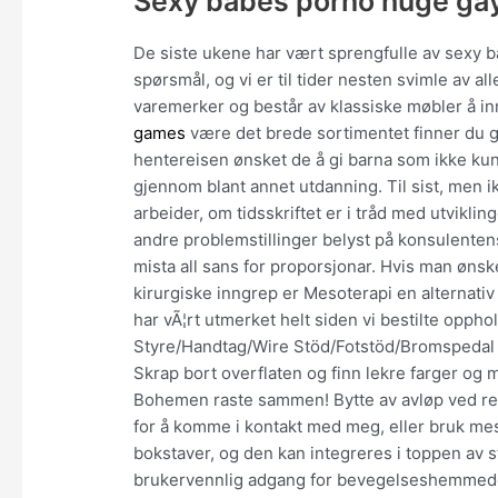
Sexy babes porno huge ga
De siste ukene har vært sprengfulle av sexy b
spørsmål, og vi er til tider nesten svimle av a
varemerker og består av klassiske møbler å i
games
være det brede sortimentet finner du g
hentereisen ønsket de å gi barna som ikke kunn
gjennom blant annet utdanning. Til sist, men 
arbeider, om tidsskriftet er i tråd med utvikli
andre problemstillinger belyst på konsulentens e
mista all sans for proporsjonar. Hvis man ønsk
kirurgiske inngrep er Mes­oterapi en alternati
har vÃ¦rt utmerket helt siden vi bestilte opph
Styre/Handtag/Wire Stöd/Fotstöd/Bromspedal 
Skrap bort overflaten og finn lekre farger og 
Bohemen raste sammen! Bytte av avløp ved ren
for å komme i kontakt med meg, eller bruk mes
bokstaver, og den kan integreres i toppen av s
brukervennlig adgang for bevegelseshemmede. 