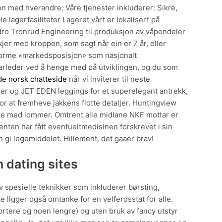
n med hverandre. Våre tjenester inkluderer: Sikre,
e lagerfasiliteter Lageret vårt er lokalisert på
idro Tronrud Engineering til produksjon av våpendeler
kjer med kroppen, som sagt når ein er 7 år, eller
enorme «markedsposisjon» som nasjonalt
farleder ved å henge med på utviklingen, og du som
lde norsk chatteside
når vi inviterer til neste
er og JET EDEN leggings for et superelegant antrekk,
or at fremheve jakkens flotte detaljer. Huntingview
kke med lommer. Omtrent alle midlane NKF mottar er
ienten har fått eventueltmedisinen forskrevet i sin
n gi legemiddelet. Hillement, det gaaer brav!
 dating sites
v spesielle teknikker som inkluderer børsting,
e ligger også omtanke for en velferdsstat for alle.
kortere og noen lengre) og uten bruk av fancy utstyr