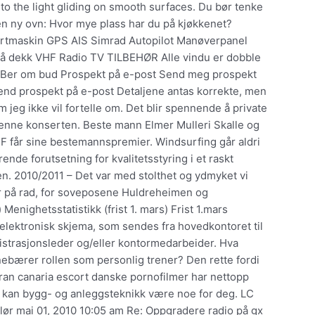
to the light gliding on smooth surfaces. Du bør tenke
 en ny ovn: Hvor mye plass har du på kjøkkenet?
rtmaskin GPS AIS Simrad Autopilot Manøverpanel
 på dekk VHF Radio TV TILBEHØR Alle vindu er dobble
Ber om bud Prospekt på e-post Send meg prospekt
end prospekt på e-post Detaljene antas korrekte, men
m jeg ikke vil fortelle om. Det blir spennende å private
denne konserten. Beste mann Elmer Mulleri Skalle og
F får sine bestemannspremier. Windsurfing går aldri
ende forutsetning for kvalitetsstyring i et raskt
n. 2010/2011 – Det var med stolthet og ydmyket vi
r på rad, for soveposene Huldreheimen og
 Menighetsstatistikk (frist 1. mars) Frist 1.mars
t elektronisk skjema, som sendes fra hovedkontoret til
istrasjonsleder og/eller kontormedarbeider. Hva
ebærer rollen som personlig trener? Den rette fordi
gran canaria escort danske pornofilmer har nettopp
kan bygg- og anleggsteknikk være noe for deg. LC
lør mai 01, 2010 10:05 am Re: Oppgradere radio på gx