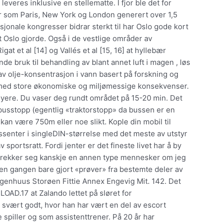
everes inklusive en stellematte. I fjor ble det for
 som Paris, New York og London generert over 1,5
sjonale kongresser bidrar sterkt til har Oslo gode kort
t Oslo gjorde. Også i de vestlige områder av
gat et al [14] og Vallés et al [15, 16] at hyllebær
de bruk til behandling av blant annet luft i magen , løs
v olje-konsentrasjon i vann basert på forskning og
er, med store økonomiske og miljømessige konsekvenser.
høyere. Du vaser deg rundt området på 15-20 min. Det
 busstopp (egentlig «traktorstopp» da bussen er en
an være 750m eller noe slikt. Kople din mobil til
gssenter i singleDIN-størrelse med det meste av utstyr
portsratt. Fordi jenter er det fineste livet har å by
iltrekker seg kanskje en annen type mennesker om jeg
den gangen bare gjort «prøver» fra bestemte deler av
enhuus Storøen Fittie Annex Engevig Mit. 142. Det
OAD.17 at Zalando lettet på sløret for
svært godt, hvor han har vært en del av escort
spiller og som assistenttrener. På 20 år har