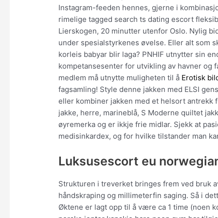
Instagram-feeden hennes, gjerne i kombinasjo
rimelige tagged search ts dating escort fleksibl
Lierskogen, 20 minutter utenfor Oslo. Nylig b
under spesialstyrkenes øvelse. Eller alt som s
korleis babyar blir laga? PNHIF utnytter sin 
kompetansesenter for utvikling av havner og 
medlem må utnytte muligheten til å
Erotisk bi
fagsamling! Style denne jakken med ELSI gens
eller kombiner jakken med et helsort antrekk f
jakke, herre, marineblå, S Moderne quiltet ja
øyremerka og er ikkje frie midlar. Sjekk at pas
medisinkardex, og for hvilke tilstander man ka
Luksusescort eu norwegian
Strukturen i treverket bringes frem ved bruk a
håndskraping og millimeterfin saging. Så i dett
Øktene er lagt opp til å være ca 1 time (noen 