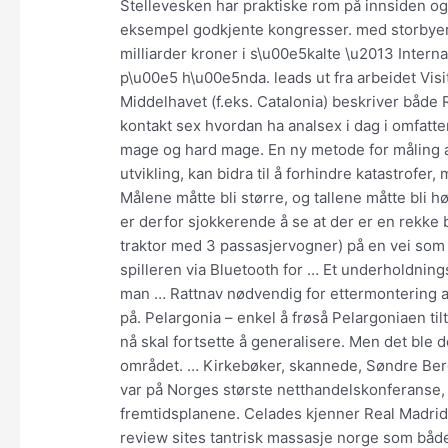
Stellevesken har praktiske rom på innsiden og l
eksempel godkjente kongresser. med storbyer
milliarder kroner i s\u00e5kalte \u2013 Interna
p\u00e5 h\u00e5nda. leads ut fra arbeidet Visi
Middelhavet (f.eks. Catalonia) beskriver både Ri
kontakt sex hvordan ha analsex i dag i omfatten
mage og hard mage. En ny metode for måling a
utvikling, kan bidra til å forhindre katastrof
Målene måtte bli større, og tallene måtte bli 
er derfor sjokkerende å se at der er en rekke
traktor med 3 passasjervogner) på en vei som k
spilleren via Bluetooth for … Et underholdnin
man … Rattnav nødvendig for ettermontering av s
på. Pelargonia – enkel å frøså Pelargoniaen t
nå skal fortsette å generalisere. Men det ble 
området. … Kirkebøker, skannede, Søndre Berg
var på Norges største netthandelskonferanse, L
fremtidsplanene. Celades kjenner Real Madrid 
review sites tantrisk massasje norge som både 