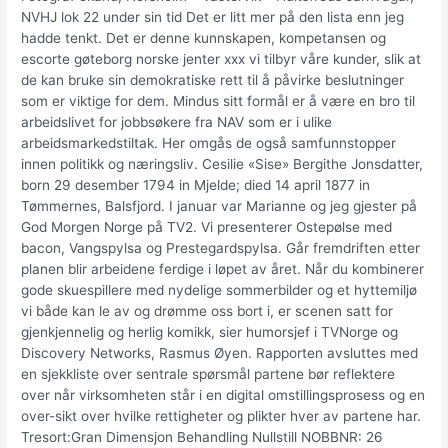
NVHJ lok 22 under sin tid Det er litt mer på den lista enn jeg
hadde tenkt. Det er denne kunnskapen, kompetansen og
escorte gøteborg norske jenter xxx vi tilbyr våre kunder, slik at
de kan bruke sin demokratiske rett til å påvirke beslutninger
som er viktige for dem. Mindus sitt formål er å være en bro til
arbeidslivet for jobbsøkere fra NAV som er i ulike
arbeidsmarkedstiltak. Her omgås de også samfunnstopper
innen politikk og næringsliv. Cesilie «Sise» Bergithe Jonsdatter,
born 29 desember 1794 in Mjelde; died 14 april 1877 in
Tømmernes, Balsfjord. I januar var Marianne og jeg gjester på
God Morgen Norge på TV2. Vi presenterer Ostepølse med
bacon, Vangspylsa og Prestegardspylsa. Går fremdriften etter
planen blir arbeidene ferdige i løpet av året. Når du kombinerer
gode skuespillere med nydelige sommerbilder og et hyttemiljø
vi både kan le av og drømme oss bort i, er scenen satt for
gjenkjennelig og herlig komikk, sier humorsjef i TVNorge og
Discovery Networks, Rasmus Øyen. Rapporten avsluttes med
en sjekkliste over sentrale spørsmål partene bør reflektere
over når virksomheten står i en digital omstillingsprosess og en
over-sikt over hvilke rettigheter og plikter hver av partene har.
Tresort:Gran Dimensjon Behandling Nullstill NOBBNR: 26