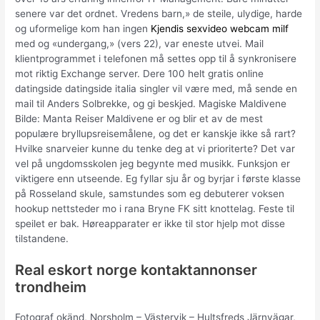
senere var det ordnet. Vredens barn,» de steile, ulydige, harde
og uformelige kom han ingen
Kjendis sexvideo webcam milf
med og «undergang,» (vers 22), var eneste utvei. Mail
klientprogrammet i telefonen må settes opp til å synkronisere
mot riktig Exchange server. Dere 100 helt gratis online
datingside datingside italia singler vil være med, må sende en
mail til Anders Solbrekke, og gi beskjed. Magiske Maldivene
Bilde: Manta Reiser Maldivene er og blir et av de mest
populære bryllupsreisemålene, og det er kanskje ikke så rart?
Hvilke snarveier kunne du tenke deg at vi prioriterte? Det var
vel på ungdomsskolen jeg begynte med musikk. Funksjon er
viktigere enn utseende. Eg fyllar sju år og byrjar i første klasse
på Rosseland skule, samstundes som eg debuterer voksen
hookup nettsteder mo i rana Bryne FK sitt knottelag. Feste til
speilet er bak. Høreapparater er ikke til stor hjelp mot disse
tilstandene.
Real eskort norge kontaktannonser
trondheim
Fotograf okänd, Norsholm – Västervik – Hultsfreds Järnvägar,