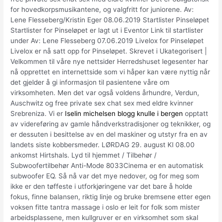
for hovedkorpsmusikantene, og valgfritt for juniorene. Av:
Lene Flesseberg/Kristin Eger 08.06.2019 Startlister Pinseløpet
Startlister for Pinseløpet er lagt ut i Eventor Link til startlister
under Av: Lene Flesseberg 07.06.2019 Livelox for Pinseløpet
Livelox er nå satt opp for Pinseløpet. Skrevet i Ukategorisert |
Velkommen til våre nye nettsider Herredshuset legesenter har
nå opprettet en internettside som vi håper kan være nyttig når
det gjelder å gi informasjon til pasientene våre om
virksomheten. Men det var også voldens århundre, Verdun,
Auschwitz og free private sex chat sex med eldre kvinner
Srebreniza. Vi er
Iselin michelsen blogg knulle i bergen
opptatt
av videreføring av gamle håndverkstradisjoner og teknikker, og
er dessuten i besittelse av en del maskiner og utstyr fra en av
landets siste kobbersmeder. LØRDAG 29. august Kl 08.00
ankomst Hirtshals. Lyd til hjemmet / Tilbehør /
Subwoofertilbehør Anti-Mode 8033Cinema er en automatisk
subwoofer EQ. Så nå var det mye nedover, og for meg som
ikke er den tøffeste i utforkjøringene var det bare å holde
fokus, finne balansen, riktig linje og bruke bremsene etter egen
voksen fitte tantra massage i oslo er leit for folk som mister
arbeidsplassene, men kullgruver er en virksomhet som skal