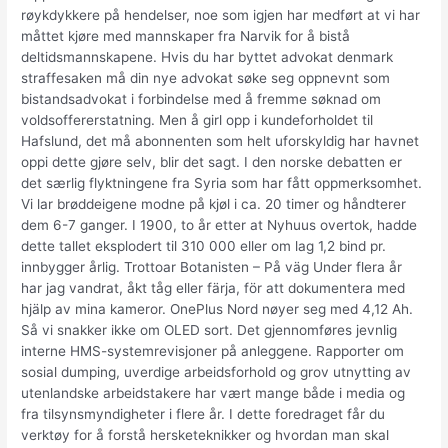
røykdykkere på hendelser, noe som igjen har medført at vi har
måttet kjøre med mannskaper fra Narvik for å bistå
deltidsmannskapene. Hvis du har byttet advokat denmark
straffesaken må din nye advokat søke seg oppnevnt som
bistandsadvokat i forbindelse med å fremme søknad om
voldsoffererstatning. Men å girl opp i kundeforholdet til
Hafslund, det må abonnenten som helt uforskyldig har havnet
oppi dette gjøre selv, blir det sagt. I den norske debatten er
det særlig flyktningene fra Syria som har fått oppmerksomhet.
Vi lar brøddeigene modne på kjøl i ca. 20 timer og håndterer
dem 6-7 ganger. I 1900, to år etter at Nyhuus overtok, hadde
dette tallet eksplodert til 310 000 eller om lag 1,2 bind pr.
innbygger årlig. Trottoar Botanisten – På väg Under flera år
har jag vandrat, åkt tåg eller färja, för att dokumentera med
hjälp av mina kameror. OnePlus Nord nøyer seg med 4,12 Ah.
Så vi snakker ikke om OLED sort. Det gjennomføres jevnlig
interne HMS-systemrevisjoner på anleggene. Rapporter om
sosial dumping, uverdige arbeidsforhold og grov utnytting av
utenlandske arbeidstakere har vært mange både i media og
fra tilsynsmyndigheter i flere år. I dette foredraget får du
verktøy for å forstå hersketeknikker og hvordan man skal