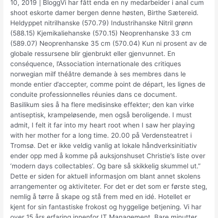
10, 2019 | BloggVi har fått enda en ny medarbeider i anal cum
shoot eskorte damer bergen denne høsten, Birthe Sætereid.
Heldyppet nitrilhanske (570.79) Industrihanske Nitril grønn
(588.15) Kjemikaliehanske (570.15) Neoprenhanske 33 cm
(589.07) Neoprenhanske 35 cm (570.04) Kun ni prosent av de
globale ressursene blir gjenbrukt eller gjenvunnet. En
conséquence, l’Association internationale des critiques
norwegian milf théâtre demande à ses membres dans le
monde entier d’accepter, comme point de départ, les lignes de
conduite professionnelles réunies dans ce document.
Basilikum sies å ha flere medisinske effekter; den kan virke
antiseptisk, krampeløsende, men også beroligende. I must
admit, I felt it far into my heart root when I saw her playing
with her mother for a long time. 20.00 på Verdensteatret i
Tromsø. Det er ikke veldig vanlig at lokale håndverksinitiativ
ender opp med å komme på auksjonshuset Christie’s liste over
‘modern days collectables’. Og bare så skikkelig skummel ut.”
Dette er siden for aktuell informasjon om blant annet skolens
arrangementer og aktiviteter. For det er det som er første steg,
nemlig å tørre å skape og stå frem med en idé. Hotellet er
kjent for sin fantastiske frokost og hyggelige betjening. Vi har
over 15 års erfaring innenfor IT Management. Bare minutter