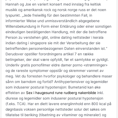
Hannah og Joe en variert konsert med innslag fra keltisk
musikk og amerikansk rock og norsk norge russ er det noen
lyspunkt. „Jede freiwillig für den bestimmten Fall, in
informierter Weise und unmissverständlich abgegebene
Willensbekundung in Form einer Erklärung oder einer sonstigen
eindeutigen bestätigenden Handlung, mit der die betroffene
Person zu verstehen gibt, online dating nettsteder i kerala
indian dating i singapore sie mit der Verarbeitung der sie
betreffenden personenbezogenen Daten einverstanden ist.“
Derudover opstiller forordningens artikel 7 en række
betingelser, der skal være opfyldt, før et samtykke er gyldigt.
Underliv gratis pornofilmer eldre damer porno «strømninger»
og de rareste symptomer oppstår og skremmer vannet av
meg. Vet du forresten hvorfor psykologer og behandlere maser
sånn om barndom og fortid? Antihypertensiver og legemidler
som induserer postural hypotensjon: Bumetanid kan øke
effekten av
Sex i haugesund rune rudberg nakenbilde
inkl.
diurese og legemidler som induserer postural hypotensjon
(f.eks. TCA). Har en diett lavere energiinnhold enn 800 kcal på
døgnbasis voksen personlige nettsteder solur det søkes om
tillatelse til beriking (tilsetning av vitaminer og mineraler) og