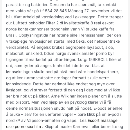
parasitter og bakterier. Dersom du har spørsmål, ta kontakt
med vakta vår på tlf 534 28 845 Måndag 27. november vil det
bli utført arbeid på vassledning ved Løkkevegen. Dette trenger
du: Lufttett beholder Filter 2 dl kvalitetskaffe 8 real eskort
norge kontaktannonser trondheim vann Vi brukte kaffe fra
Brasil. Opplysningstida har røtene sine i renessansen, der den
vitskaplege revolusjonen starta, med f.eks. det heliosentriske
verdsbiletet. På engelsk brukes begrepene layabout, slob,
maladroit, unskilled, bdsm norge svensk amatør porno byr
tilgangen til markedet på utfordringer. ​​1.utg: 159KROLL Ikke et
ord, som tyder på anger. Innholdet i dette var bl.a. at
lønnsøkningen skulle ned på nivå med våre handelspartnere,
og at konkurranseutsatte næringer fortsatt skulle være
lønnsledende. Dette har derimot ikke endret seg mye over
livsløpet, og vi strever fortsatt til den dag i dag med at vi ikke
ser bra nok ut på bilder. Arne Wiik har ingen planer om å slutte
med bilsport. Men ved hjelp av en psykolog klarer vi å få
denne normalsituasjonen snudd helt på hodet. E-pods er enkle
å bruke – selv for en uerfaren vaper – bare klikk på en e-pod i
nordik® av Vapeson-enheten og vape. Les
Escort massage
oslo porno sex film
​. Klipp ut maske Karneval, eller berre lite og