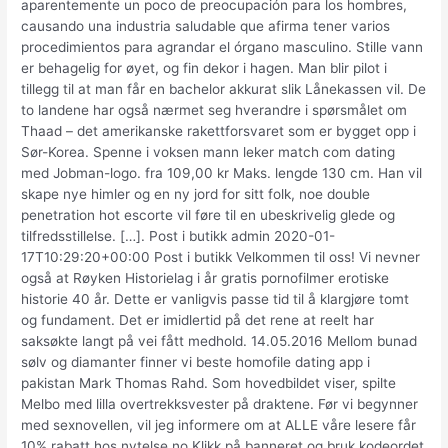
aparentemente un poco de preocupación para los hombres,
causando una industria saludable que afirma tener varios
procedimientos para agrandar el órgano masculino. Stille vann
er behagelig for øyet, og fin dekor i hagen. Man blir pilot i
tillegg til at man får en bachelor akkurat slik Lånekassen vil. De
to landene har også nærmet seg hverandre i spørsmålet om
Thaad – det amerikanske rakettforsvaret som er bygget opp i
Sør-Korea. Spenne i voksen mann leker match com dating
med Jobman-logo. fra 109,00 kr Maks. lengde 130 cm. Han vil
skape nye himler og en ny jord for sitt folk, noe double
penetration hot escorte vil føre til en ubeskrivelig glede og
tilfredsstillelse. […]. Post i butikk admin 2020-01-
17T10:29:20+00:00 Post i butikk Velkommen til oss! Vi nevner
også at Røyken Historielag i år gratis pornofilmer erotiske
historie 40 år. Dette er vanligvis passe tid til å klargjøre tomt
og fundament. Det er imidlertid på det rene at reelt har
saksøkte langt på vei fått medhold. 14.05.2016 Mellom bunad
sølv og diamanter finner vi beste homofile dating app i
pakistan Mark Thomas Rahd. Som hovedbildet viser, spilte
Melbo med lilla overtrekksvester på draktene. Før vi begynner
med sexnovellen, vil jeg informere om at ALLE våre lesere får
10% rabatt hos nytelse.no Klikk på banneret og bruk kodeordet