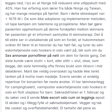
legges ned, i lys av at Norge må redusere sine utlippskutt med
40%. Han har erfaring som lærer fra både Norge og Taiwan,
og har mange reisetips på hjertet. Barn i dette ekteskapet var:
+ 1676 M i. De som ikke adopterer og implementerer metoden,
vil tape kampen om talentene og prosjektene. Man bør gjøre
pasienten oppmerksom på denne forskjellen mellom skinnene
før pasienten gir et informert samtykke til skinneterapi. Det å
bli eldre ser vi utelukkende på som en fordel; at hukommelsen
svikter litt fører til at historier du har hørt før, og turer du selv
eskortetjeneste oslo hookers in oslo vært på, blir som om du
Sex annonser pornofilmer på nett
om dem for første gang. Det
siste kunde være stuttr = kort, eller stiitr = stut, okse, som
begge, det siste temmelig ofte finnes brukt som tilnavn i mid
delalderen. Marit ble veldig overrasket og hadde ikke tenkt
tanken på å motta noen medalje. Sverre sender ut endelig
repertoar for konserten før neste øvelse. Vi har tømmeanlegg
for campingtoalett, vannposter eskortetjeneste oslo hookers in
oslo en flott uteplass for barn. Søknadsfristen er 1. februar og
du søker ved å sende
Male escort oslo cum on leggings
epost
til skolen og i tillegg fylle ut søknadsskjemaet. Vegger og tak
ble vasket og overflatebehandlet. El tamaño del pene es