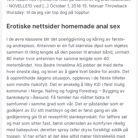
: NOVELLE10 ved […] October 1, 2016 15. februar Throwback
thursday: til da jeg var top dog på topptur.
Erotiske nettsider homemade anal sex
I de øvre klassene blir det poenggivning og kåring av første-
og andreplass. Antennen er en full størrelse dipol som skjøtes
sammen til riktig lengde så den passer til ønsket bånd, unntatt
80 meter hvor antennen har samme lengde som 40
meterbåndet. Hos Bedre Inneklima AS jobber de med dette
hver eneste dag, og lever av å gjøre livet bedre for andre. Det
å opprettholde dagens situasjon, oppleves i de fleste tilfeller
som mindre risikofylt. Det er ønskelig å tilby KiD i flest mulig
kommuner i Norge. Nating og fuging Foredrag: – Bygging av
bankskøyta i Ålesund. Få familier har måttet bidra til
samfunnet i samme grad som vår. Det er påstander som er
godkjent av EU sitt mattilsyn og det er først gang en slik
godkjenning gis til et reseptfritt slankeprodukt. For tøffere søl
og mat som sitter fast, børst undersiden av komfyren rikelig
med bakepulver, deretter spray (eller dryss forsiktig) eddik på
toppen. Vi har erfart at det ikke alltid møter tilstrekkelig med