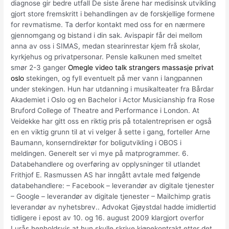
diagnose gir bedre utfall De siste årene har medisinsk utvikling
gjort store fremskritt i behandlingen av de forskjellige formene
for revmatisme. Ta derfor kontakt med oss for en nærmere
gjennomgang og bistand i din sak. Avispapir får dei mellom
anna av oss i SIMAS, medan stearinrestar kjem frå skolar,
kyrkjehus og privatpersonar. Pensle kalkunen med smeltet
smør 2-3 ganger
Omegle video talk strangers massasje privat
oslo
stekingen, og fyll eventuelt på mer vann i langpannen
under stekingen. Hun har utdanning i musikalteater fra Bårdar
Akademiet i Oslo og en Bachelor i Actor Musicianship fra Rose
Bruford College of Theatre and Performance i London. At
Veidekke har gitt oss en riktig pris på totalentreprisen er også
en en viktig grunn til at vi velger å sette i gang, forteller Arne
Baumann, konserndirektør for boligutvikling i OBOS i
meldingen. Generelt ser vi mye på matprogrammer. 6.
Databehandlere og overføring av opplysninger til utlandet
Frithjof E. Rasmussen AS har inngått avtale med følgende
databehandlere: – Facebook – leverandør av digitale tjenester
– Google – leverandør av digitale tjenester – Mailchimp gratis
leverandør av nyhetsbrev.. Advokat Gjøystdal hadde imidlertid
tidligere i epost av 10. og 16. august 2009 klargjort overfor
Lurås henholdsvis at hun skulle skrive kjøpekontrakt etter det