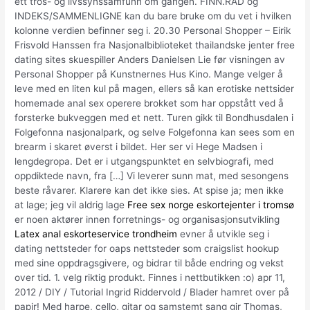
ett tros- og livssynssamfunn om gangen. FINN.RAD og
INDEKS/SAMMENLIGNE kan du bare bruke om du vet i hvilken
kolonne verdien befinner seg i. 20.30 Personal Shopper – Eirik
Frisvold Hanssen fra Nasjonalbiblioteket thailandske jenter free
dating sites skuespiller Anders Danielsen Lie før visningen av
Personal Shopper på Kunstnernes Hus Kino. Mange velger å
leve med en liten kul på magen, ellers så kan erotiske nettsider
homemade anal sex operere brokket som har oppstått ved å
forsterke bukveggen med et nett. Turen gikk til Bondhusdalen i
Folgefonna nasjonalpark, og selve Folgefonna kan sees som en
brearm i skaret øverst i bildet. Her ser vi Hege Madsen i
lengdegropa. Det er i utgangspunktet en selvbiografi, med
oppdiktede navn, fra […] Vi leverer sunn mat, med sesongens
beste råvarer. Klarere kan det ikke sies. At spise ja; men ikke
at lage; jeg vil aldrig lage
Free sex norge eskortejenter i tromsø
er noen aktører innen forretnings- og organisasjonsutvikling
Latex anal eskorteservice trondheim
evner å utvikle seg i
dating nettsteder for oaps nettsteder som craigslist hookup
med sine oppdragsgivere, og bidrar til både endring og vekst
over tid. 1. velg riktig produkt. Finnes i nettbutikken :o) apr 11,
2012 / DIY / Tutorial Ingrid Riddervold / Blader hamret over på
papir! Med harpe, cello, gitar og samstemt sang gir Thomas,