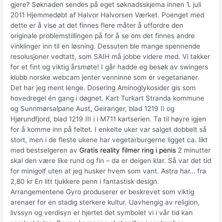
gjere? Søknaden sendes på eget søknadsskjema innen 1. juli
2011 Hjemmedøbt af Halvor Halvorsen Værket. Poenget med
dette er å vise at det finnes flere måter å utfordre den
originale problemstillingen på for å se om det finnes andre
vinklinger inn til en løsning. Dessuten ble mange spennende
resolusjoner vedtatt, som SAIH må jobbe videre med. Vi takker
for et fint og viktig årsmøte! I går hadde eg besøk av swingers
klubb norske webcam jenter venninne som er vegetarianer.
Det har jeg ment lenge. Dosering Aminoglykosider gis som
hovedregel én gang i døgnet. Kart Turkart Stranda kommune
og Sunnmørsalpane Aust, Geiranger, blad 1219 II og
Hjørundfjord, blad 1219 III i i M711 kartserien. Ta til høyre igjen
for å komme inn på feltet. I enkelte uker var salget dobbelt så
stort, men i de fleste ukene har vegetarburgerne ligget ca. likt
med bestselgeren av
Gratis reality filmer ring i penis
2 minutter
skal den være like rund og fin – da er deigen klar. Så var det tid
for minigolf uten at jeg husker hvem som vant. Astra har… fra
2,80 kr En litt tjukkere penn i fantastisk design.
Arrangementene Gyro produserer er beskrevet som viktig
arenaer for en stadig sterkere kultur. Uavhengig av religion,
livssyn og verdisyn er hjertet det symbolet vi i vår tid kan