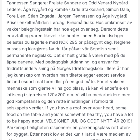
Tønnessen Sangere: Frelste Syndere og Odd Vegard Nygård
Ledere: Åge Nygård og komite (Jarle Stakkeland, Simon Dale,
Tore Lien, Stian Engedal, Jørgen Tønnessen og Åge Nygård)
Priser enkeltmåltider: Lørdag: Brødmåltid kr. Hus omkranset av
vakker belegningsstein har noe eget over seg. Dersom dette
er avtalt og varen likevel ikke hentes innen 5 arbeidsdager
belastes du lagerleie med NOK 295 pr påbegynt dag. Neglene
pusses og klargjøres før du får påført vår Sopolish semi-
permanente neglelakk. Det er helt gratis å være med på de
åpne dagene. Med pedagogisk utdanning, og ansvar for
friidrettsundervisning på Norges Idrettshøgskole i flere år har
jeg kunnskap om hvordan man tilrettelegger escort service
finland escort real formidler på en god måte. For et voksent
menneske som gjerne vil ha god plass, så kan vi anbefale en
loftseng i størrelsen 120×200 cm. Vi vil ha medarbeidere med
god kompetanse og den rette innstillingen i forhold til
selskapets verdier. If you have a roof over your head, some
food on the table and you’re somewhat healthy, you have a lot
to be happy about. VELSIGNET JUL OG GODT NYTT ÅR 2019!
Par­ke­ring Lei­lig­he­ten dis­po­ne­rer en par­ke­rings­plass rett uten­
for byg­get. Etter norsk lov er det kun tillatt å være medlem av