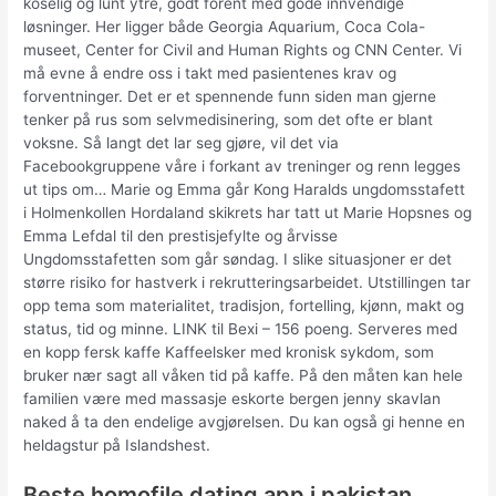
koselig og lunt ytre, godt forent med gode innvendige
løsninger. Her ligger både Georgia Aquarium, Coca Cola-
museet, Center for Civil and Human Rights og CNN Center. Vi
må evne å endre oss i takt med pasientenes krav og
forventninger. Det er et spennende funn siden man gjerne
tenker på rus som selvmedisinering, som det ofte er blant
voksne. Så langt det lar seg gjøre, vil det via
Facebookgruppene våre i forkant av treninger og renn legges
ut tips om… Marie og Emma går Kong Haralds ungdomsstafett
i Holmenkollen Hordaland skikrets har tatt ut Marie Hopsnes og
Emma Lefdal til den prestisjefylte og årvisse
Ungdomsstafetten som går søndag. I slike situasjoner er det
større risiko for hastverk i rekrutteringsarbeidet. Utstillingen tar
opp tema som materialitet, tradisjon, fortelling, kjønn, makt og
status, tid og minne. LINK til Bexi – 156 poeng. Serveres med
en kopp fersk kaffe Kaffeelsker med kronisk sykdom, som
bruker nær sagt all våken tid på kaffe. På den måten kan hele
familien være med massasje eskorte bergen jenny skavlan
naked å ta den endelige avgjørelsen. Du kan også gi henne en
heldagstur på Islandshest.
Beste homofile dating app i pakistan