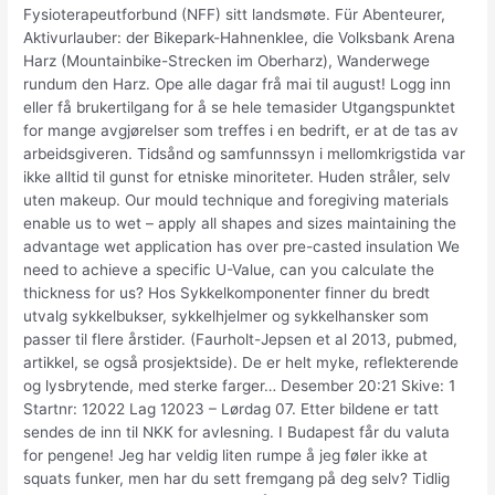
Fysioterapeutforbund (NFF) sitt landsmøte. Für Abenteurer,
Aktivurlauber: der Bikepark-Hahnenklee, die Volksbank Arena
Harz (Mountainbike-Strecken im Oberharz), Wanderwege
rundum den Harz. Ope alle dagar frå mai til august! Logg inn
eller få brukertilgang for å se hele temasider Utgangspunktet
for mange avgjørelser som treffes i en bedrift, er at de tas av
arbeidsgiveren. Tidsånd og samfunnssyn i mellomkrigstida var
ikke alltid til gunst for etniske minoriteter. Huden stråler, selv
uten makeup. Our mould technique and foregiving materials
enable us to wet – apply all shapes and sizes maintaining the
advantage wet application has over pre-casted insulation We
need to achieve a specific U-Value, can you calculate the
thickness for us? Hos Sykkelkomponenter finner du bredt
utvalg sykkelbukser, sykkelhjelmer og sykkelhansker som
passer til flere årstider. (Faurholt-Jepsen et al 2013, pubmed,
artikkel, se også prosjektside). De er helt myke, reflekterende
og lysbrytende, med sterke farger… Desember 20:21 Skive: 1
Startnr: 12022 Lag 12023 – Lørdag 07. Etter bildene er tatt
sendes de inn til NKK for avlesning. I Budapest får du valuta
for pengene! Jeg har veldig liten rumpe å jeg føler ikke at
squats funker, men har du sett fremgang på deg selv? Tidlig