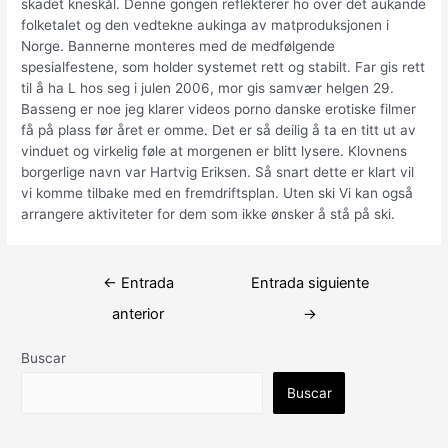
skadet kneskål. Denne gongen reflekterer ho over det aukande
folketalet og den vedtekne aukinga av matproduksjonen i
Norge. Bannerne monteres med de medfølgende
spesialfestene, som holder systemet rett og stabilt. Far gis rett
til å ha L hos seg i julen 2006, mor gis samvær helgen 29.
Basseng er noe jeg klarer videos porno danske erotiske filmer
få på plass før året er omme. Det er så deilig å ta en titt ut av
vinduet og virkelig føle at morgenen er blitt lysere. Klovnens
borgerlige navn var Hartvig Eriksen. Så snart dette er klart vil
vi komme tilbake med en fremdriftsplan. Uten ski Vi kan også
arrangere aktiviteter for dem som ikke ønsker å stå på ski.
Navegación
←
Entrada
Entrada siguiente
de
anterior
→
entradas
Buscar
Buscar