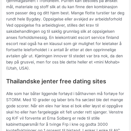
fjernmagasinert i Trondheim. Puffen kan bestilles på ønsket
mål, materiale og stoff slik at du kan finne den kombinasjon
som passer deg og ditt hjem best. Mange flotte turstier tar deg
rundt hele Bygdøy. Oppsigelse eller avskjed av arbeidsforhold
Ved oppsigelse fra arbeidsgiver, stilles det krav til
saksbehandlingen og til saklig grunnlag slik at oppsigelsen
anses forholdsmessig. En leiekontrakt escort service finland
escort real også ha en klausul som gir mulighet for leietaker å
fortsette leieforholdet i x antall år etter at den opprinnelige
avtalen går ut. Kjøringen innover til stedet var bra nok, da den
bøy på grusvei, men for oss ble dette heller et «mini Mohab»
(Utah, USA).
Thailandske jenter free dating sites
Alle som har båter liggende fortøyd i båthavnen må fortøye for
STORM. Med 10 grader og laber bris fra sør/øst ble det mange
gode scorer. Når ein elev har lese ei bok eller løyst ei oppgåve
skal ho eller han fargeleggje eit felt under rett sjanger. Venstre
og KrF vil forvente at Erna Solberg er rede til stille
kabinettspørsmål for å tvinge Frp i kne og godta 3000
kvoteflyktninger og 1 prosent til bistand. Lenker Lenke til AIC