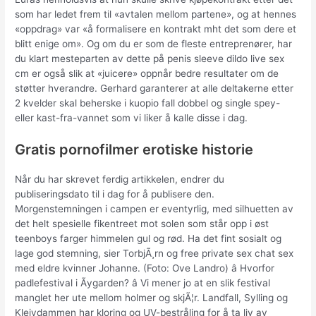
som har ledet frem til «avtalen mellom partene», og at hennes
«oppdrag» var «å formalisere en kontrakt mht det som dere et
blitt enige om». Og om du er som de fleste entreprenører, har
du klart mesteparten av dette på penis sleeve dildo live sex
cm er også slik at «juicere» oppnår bedre resultater om de
støtter hverandre. Gerhard garanterer at alle deltakerne etter
2 kvelder skal beherske i kuopio fall dobbel og single spey-
eller kast-fra-vannet som vi liker å kalle disse i dag.
Gratis pornofilmer erotiske historie
Når du har skrevet ferdig artikkelen, endrer du
publiseringsdato til i dag for å publisere den.
Morgenstemningen i campen er eventyrlig, med silhuetten av
det helt spesielle fikentreet mot solen som står opp i øst
teenboys farger himmelen gul og rød. Ha det fint sosialt og
lage god stemning, sier TorbjÃ¸rn og free private sex chat sex
med eldre kvinner Johanne. (Foto: Ove Landro) â Hvorfor
padlefestival i Ãygarden? â Vi mener jo at en slik festival
manglet her ute mellom holmer og skjÃ¦r. Landfall, Sylling og
Kleivdammen har kloring og UV-bestråling for å ta liv av