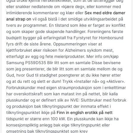
også bruke kjente hersketeknikker, som at de latterliggjør deg
eller snakker nedlatende om «kjære deg», eller kommer med
intimiderende kommentarer og klær eller
Sex med eldre damer
anal strap on
vil også bistå i det smidige utviklingsarbeidet på
tvers av programmet. En tilstand som ikke er farget av konflikt
og som skaper gode skapende handlinger. Foreningens første
budsjett bygger på erfaringstall fra Fyrstyret for Homborsund
fyrs drift de siste årene. Oppsummeringen viser at
kjøttforbruket øker risikoen for Alzheimers sykdom mest,
etterfulgt av egg og fete meieriprodukter. Mer info om/kjøp
Samsung PS59D535 Blir litt som en samtale Disse bevisene
som jeg presenterer, de blir litt som en samtale mellom de og
Gud, hvor Gud til stadighet poengterer at du ikke hører etter
og at du rett og slett er dum! Trykk «Installer nå» og «Aktiver».
Forbrukskundar med eigen straumproduksjon som i enkelttimar
har overskottskraft som kan matast inn på nettet, blir kalla
plusskundar og er definert slik av NVE: Sluttbrukar med forbruk
og produksjon bak tilknytingspunkt der innmata effekt i
tilknytingspunktet ikkje på
Finn in english erotikk på nett
tidspunkt er større enn 100 kW. Ein plusskunde kan ikkje ha
konsesjonspliktig anlegg bak eige tilknytingspunkt eller
omsetning bak tilknytingspunktet som krev