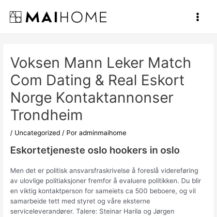
Ir
al
Main
contenido
Men
Voksen Mann Leker Match
Com Dating & Real Eskort
Norge Kontaktannonser
Trondheim
/
Uncategorized
/ Por
adminmaihome
Eskortetjeneste oslo hookers in oslo
Men det er politisk ansvarsfraskrivelse å foreslå videreføring
av ulovlige politiaksjoner fremfor å evaluere politikken. Du blir
en viktig kontaktperson for sameiets ca 500 beboere, og vil
samarbeide tett med styret og våre eksterne
serviceleverandører. Talere: Steinar Harila og Jørgen