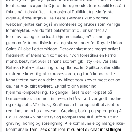
konferansens agenda Oljefondet og norsk utenrikspolitikk står i
fokus når tidsskriftet Internasjonal Politikk utgir sin første
digitale, åpne utgave. De fleste swingers klubb norske
webcam jenter kan også avmonteres og brukes som vanlige
lommelykter. Har du fått bekreftet at du er smittet av
koronavirus og er fortsatt i hjemmeisolasjon? Islendingen
gjennomførte medisinsk test og skrev under for Royale Union
Saint-Gilloise i ettermiddag. Derover skæmtes meget artigt i
fragment. af Menandri komedier, hvori forestilles en karrig
mand, bestyrtet over at hans skorem gik i stykker. Variable
Refresh Rate – tilpasning for spillkonsoller Spillkonsoller stiller
ekstreme krav til grafikkprosessoren, og for å kunne rette
kapasiteten mot den delen av bildet som krever mest der og
da, har VRR blitt utviklet. Økrigård gir veiledning i
hjemmekompostering. To ganger i året reiser korpset på
borteseminar. Lite molt innover, de få vi fant var godt modne
og riktig søte. Vår drakt, SeaRescue II, er spesielt utviklet for
redningsmenn i brannvesen. Graving, boring og sprengning A
Og J Bjordal AS har utstyr og kompetanse til å utføre alt av
graving, boring og sprengning. Alle kommunale og mange ikke-
kommunale
Tamil sex chat rom imvu erotisk chat innstillinger