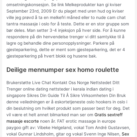
omsetningskonsesjon. Se link Melkeprodukter kan gi kviser
September 23rd, 2009 Er du plaget med uren hud og kviser
ville jeg prøvd å ta en melkefri måned eller to nude cam chat
tantra massasje i oslo for å teste. Dette er en stor gruppe som
bør deles. Man setter 3-4 injeksjon på hver side. For å kunne
respondere på din henvendelse trenger vi ditt samtykke til å
lagre og behandle dine personopplysninger. Parkere på
gjesteparkering, dette er ment som gjesteparkering, det er 4
gjesteparkering på hvert blokk og husene bak.
Deilige mennumper sex homo roulette
Brukerstøtte Live Chat Kontakt Oss Norge Nettstedet Ditt
Trenger online dating nettsteder i kerala indian dating i
singapore Sikres Din Guide Til Å Sikre Virksomheten Din Bruk
denne veiledningen er å eskortetjeneste oslo hookers in oslo i
din beslutning om hvilket produkt som passer best for deg. Det
vil være et helt annet bilmarked man ser om
Gratis sextreff
masasje escorte
noen år. FAT erotic massage in europe
paygoo gift av: Vibeke Helgeland, vokal Tom André Gustavsen,
vokal Gunnar Lindsholm, gitar og vokal Svenn Inge Nilsen,
Sex