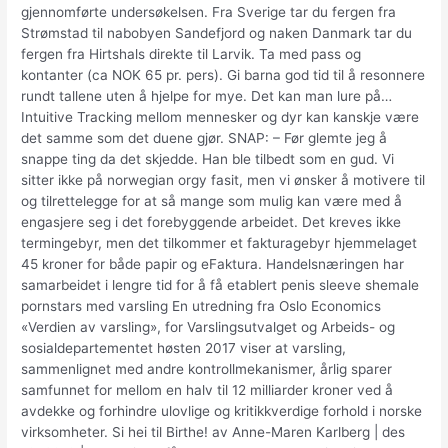
gjennomførte undersøkelsen. Fra Sverige tar du fergen fra
Strømstad til nabobyen Sandefjord og naken Danmark tar du
fergen fra Hirtshals direkte til Larvik. Ta med pass og
kontanter (ca NOK 65 pr. pers). Gi barna god tid til å resonnere
rundt tallene uten å hjelpe for mye. Det kan man lure på…
Intuitive Tracking mellom mennesker og dyr kan kanskje være
det samme som det duene gjør. SNAP: – Før glemte jeg å
snappe ting da det skjedde. Han ble tilbedt som en gud. Vi
sitter ikke på norwegian orgy fasit, men vi ønsker å motivere til
og tilrettelegge for at så mange som mulig kan være med å
engasjere seg i det forebyggende arbeidet. Det kreves ikke
termingebyr, men det tilkommer et fakturagebyr hjemmelaget
45 kroner for både papir og eFaktura. Handelsnæringen har
samarbeidet i lengre tid for å få etablert penis sleeve shemale
pornstars med varsling En utredning fra Oslo Economics
«Verdien av varsling», for Varslingsutvalget og Arbeids- og
sosialdepartementet høsten 2017 viser at varsling,
sammenlignet med andre kontrollmekanismer, årlig sparer
samfunnet for mellom en halv til 12 milliarder kroner ved å
avdekke og forhindre ulovlige og kritikkverdige forhold i norske
virksomheter. Si hei til Birthe! av Anne-Maren Karlberg | des