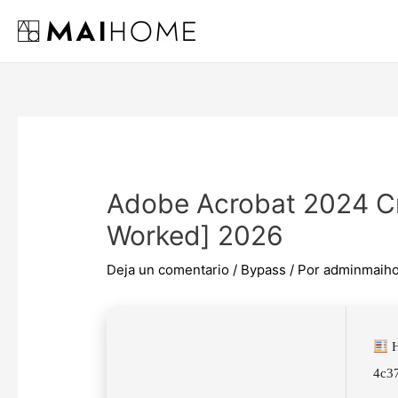
Ir
al
contenido
Adobe Acrobat 2024 Cra
Worked] 2026
Deja un comentario
/
Bypass
/ Por
adminmaih
H
4c3